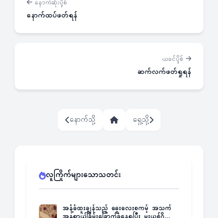
နောက်ဆုံးပို့စ်
နောက်ထပ်ဖတ်ရန်
ယခင်ပို့စ်
ဆက်လက်ဖတ်ရှုရန်
နောက်သို့
ရှေ့သို့
လူကြိုက်များသောသတင်း
အနံ့ခံထူးချွန်သည့် ခွေးလေးစကမ့် အသက်
အန္တရာယ်ခြိမ်းခြောက်ခံနေရပြီး မူးယစ်ဂိုဏ်း