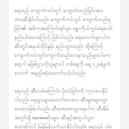
ရေသည် ကျောက်ကပ်တွင် ကျောက်တည်ခြင်းအား
တားဆီးနိုင်ပါသည်။ ကျောက်ကပ်တွင် ကျောက်တည်ရ
ခြင်း၏ အဓိကအကြောင်းရင်းမှာ ခန္ဓာကိုယ်တွင်ရေဓာတ်
နည်းပါးသောကြောင့် ဖြစ်ပါသည်။ ရေသောက်များပါက
ဆီးတွင်အနယ်ထိုင်နှုန်း နည်းသွားသည်။ ထို့ကြောင့်
ကျောက်ကပ်တွင်ကျောက်တည်ဝေဒနာသည်များပါမက
ရောဂါ မဖြစ်ပွားလိုသူများပါ တစ်နေ့ကို ရေ ၁၂ဖန်ခွက်
လောက် အနည်းဆုံးသောက်သင့်ပါသည်။
ရေသည် ဆီးလမ်းကြောင်း ပိုးဝင်ခြင်းကို ကုသပေးနိုင်
ပါသည်။ ရေများများသောက်လေလေ ဆီးများများသွာ
လေလေဖြစ်ပါသည်။ ဆီးခဏခဏသွားနေပါက ဆီအိမ်
အတွင်းရှိ bacteriaပိုးများ ဆီးနှင့်အတူပါသွား
သောကြောင့် မြန်မြန်သက်သာနိုင်ပါသည်။ ရေသည် ဝမ်း