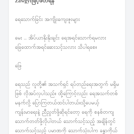
Zawgyiဖြင့်ဖတ်ရန်
ရေသောက်ခြင်း အကျိုးကျေးဇူးများ
မေး … အိပ်ယာနိုးနိုးချင်း ရေအရင်သောက်ရမလား
ခြေထောက်အရင်ဆေးသင့်သလား သိပါရစေ။
ဖြေ
ရေသည် လူတို့၏ အသက်ရှင် ရပ်တည်ရေးအတွက် မရှိမ
ဖြစ် လိုအပ်လှပါသည်။ ထို့ကြောင့်လည်း ရေအသက်တစ်
မနက်လို့ ပြောကြတယ်ထင်ပါတယ်။သို့ပေမယ့်
ကျန်းမာရေးနဲ့ ညီညွတ်ဖို့ဆိုရင်တော့ ရေကို စနစ်တကျ
သောက်တတ်ဖို့လိုပါတယ် သောက်သင့်သည့် အချိန်တွင်
သောက်သင့်သည့် ပမာဏကို သောက်သုံးပါက ခန္ဓာကိုယ်