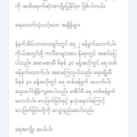
ကို အထိရောက်ဆုံးအကျိုးပြုနိုင်မှာ ဖြစ်ပါတယ်။
ရေသောက်သုံးသင့်သော အချိန်များ
နံနက်အိပ်ယာထထချင်းတွင် ရေ ၂ ဖန်ခွက်သောက်ပါ။
ကိုယ်အတွင်းရှိ ကလီစာများအား နိုးရာတွင် အဆင်ပြေ
ပါသည်။ အစာမစားမီ မိနစ် ၃၀ ခန့်အလိုတွင် ရေ တစ်
ဖန်ခွက်သောက်ပါ။ အစာကြေလွယ်သည်။ ရေမချိုးမီ
မိနစ် ၃၀ ခန့်အလိုတွင် ရေ တစ်ဖန်ခွက် သောက်ပါ။
သွေးပေါင်ချိန်ကျစေပါသည်။ မအိပ်မီ ရေ တစ်ဖန်ခွက်
သောက်ပါ။ လေဖြတ်ခြင်းနှင့် နှလုံးရောဂါကြောင့်
လေဖြတ်ခြင်းတို့ကို လျော့နည်းစေပါသည်။
ရေအကျိုး ဆယ်ပါး