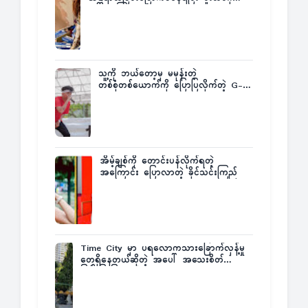
က ဆုကြေးထုတ်ထား
သူ့ကို ဘယ်တော့မှ မမုန်းတဲ့
တစ်စုံတစ်ယောက်ကို ပြောပြလိုက်တဲ့ G-
Fatt
အိမ့်ချစ်ကို တောင်းပန်လိုက်ရတဲ့
အကြောင်း ပြောလာတဲ့ ခိုင်သင်းကြည်
Time City မှာ ပရလောကသားခြောက်လှန့်မှု
တွေရှိနေတယ်ဆိုတဲ့ အပေါ် အသေးစိတ်
ပြန်ပြောပြလာတဲ့ Times City Project
Director ဦးမြတ်မင်း