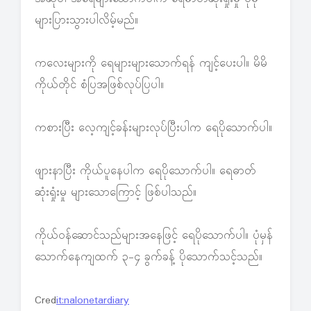
များပြားသွားပါလိမ့်မည်။
ကလေးများကို ရေများများသောက်ရန် ကျင့်ပေးပါ။ မိမိ
ကိုယ်တိုင် စံပြအဖြစ်လုပ်ပြပါ။
ကစားပြီး လေ့ကျင့်ခန်းများလုပ်ပြီးပါက ရေပိုသောက်ပါ။
ဖျားနာပြီး ကိုယ်ပူနေပါက ရေပိုသောက်ပါ။ ရေဓာတ်
ဆုံးရှုံးမှု များသောကြောင့် ဖြစ်ပါသည်။
ကိုယ်ဝန်ဆောင်သည်များအနေဖြင့် ရေပိုသောက်ပါ။ ပုံမှန်
သောက်နေကျထက် ၃-၄ ခွက်ခန့် ပိုသောက်သင့်သည်။
Cred
it:nalonetardiary