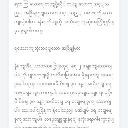
ဈတကြ သောကျတတျဖို့လိုပါတယျ သောကျသင့ျသ
ည့ျ အခြိနျတှငျသောကျသင့ျသည့ျ ပမာဏကို သော
ကျသုံးပါက ခန်ဓာကိုယျကို အထိရောကျဆုံးအကြိုးပွုနိုငျ
မှာ ဖွဈပါတယျ။
ရသေောကျသုံးသင့ျသော အခြိနျမြား
နံနကျအိပျယာထထခငြျးတှငျ ရေ ၂ ဖနျခှကျသောကျ
ပါ။ ကိုယျအတှငျးရှိ ကလီစာမြားအား နိုးရာတှငျ အဆငျ
ပွပေါသညျ။ အစာမစားမီ မိနဈ ၃၀ ခန့ျအလိုတှငျ ရေ
တဈဖနျခှကျသောကျပါ။ အစာကွလှေယျသညျ။ ရမေခြိုး
မီ မိနဈ ၃၀ ခန့ျအလိုတှငျ ရေ တဈဖနျခှကျ သောကျ
ပါ။ သှေးပေါငျခြိနျကစြပေါသညျ။ မအိပျမီ ရေ တဈဖနျ
ခှကျသောကျပါ။ လဖွေတျခွငျးနှင့ျ နှလုံးရောဂါကွောင့ျ