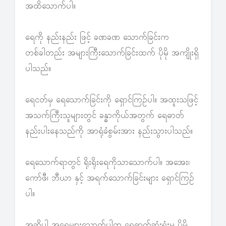
အထိသောက်ပါ။
ရေကို နည်းနည်း ဖြင့် ခဏခဏ သောက်ခြင်းက
တစ်ခါတည်း အများကြီးသောက်ခြင်းထက် ပိုမို အကျိုးရှိ
ပါသည်။
ရေငတ်မှ ရေသောက်ခြင်းကို ရှောင်ကြဉ်ပါ။ အထူးသဖြင့်
အသက်ကြီးသူများတွင် ခန္ဓာကိုယ်အတွက် ရေဓာတ်
နည်းပါးနေသည်ကို အာရုံခံစွမ်းအား နည်းသွားပါသည်။
ရေသောက်ရာတွင် ရိုးရိုးရေကိုသာသောက်ပါ။ အအေး၊
ကော်ဖီ၊ ဘီယာ နှင့် အရက်သောက်ခြင်းများ ရှောင်ကြဉ်
ပါ။
အဆိုပါ အရေများသောက်ပါက ရေဓာတ်ဆုံးရှုံးမှု ပိုမို