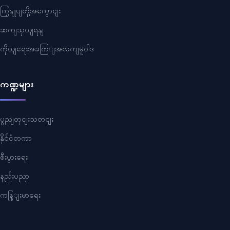
ကြှနျုပျတို့အကွောငျး
ဆကျသှယျရနျ
ကိုယျရေးအခကြျအလကျမူဝါဒ
ကဏ္ဍများ
ပွညျတှငျးသတငျး
နိုင်ငံတကာ
စီးပွားရေး
နည်းပညာ
ကနြျးမာရေး