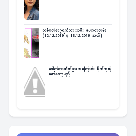
တစ်ပတ်စာ၇ရက်သားသမီး ဟောစာတမ်း
(12.12.2019 မှ 18.12.2019 အထိ)
ဒေါက်တာဆိတ်ဖွားအကြောင်း ရိုက်ကူးပုံ
ဖော်တော့မည်