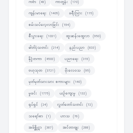
ကဗ်ာ
ကာတွန်း
(49)
(170)
ကျန်းမာရေး
ခရီးသြား
(1405)
(115)
စမ်းသပ်လေ့လာခြင်း
(194)
စီးပွားရေး
ထူးဆန်းထွေလာ
(1031)
(950)
ဓါတ်ပုံသတင်း
နည်းပညာ
(214)
(833)
နိုင္ငံတကာ
ပညာရေး
(4503)
(319)
ဗဟုသုတ
မိုးလေဝသ
(3721)
(95)
မှတ်မှတ်သားသား စကားများ
(140)
မှုခင်း
ယဉ်ကျေးမှု
(1775)
(132)
ရုပ်ရှင်
လွတ်တော်သတင်း
(24)
(72)
သရော်စာ
ဟာသ
(1)
(76)
အခ်စ္ဆိုင္ရာ
အင်တာဗျုး
(387)
(288)