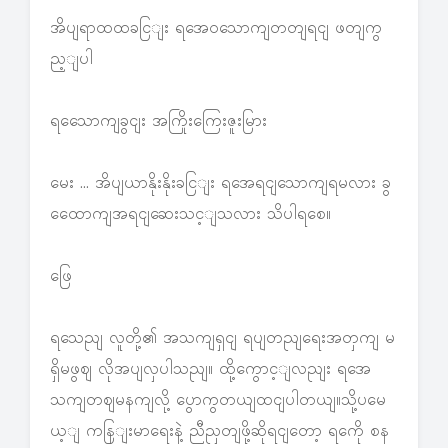
အိပျရာထထခငြျး ရအေဝသောကျတတျရငျ ဖတျကွ
ည့ျပါ
ရသေောကျခွငျး အကြိုးကြေးဇူးမြား
မေး … အိပျယာနိုးနိုးခငြျး ရအေရငျသောကျရမလား ခွ
ထေောကျအရငျဆေးသင့ျသလား သိပါရစေ။
ဖြေ
ရသေညျ လူတို့၏ အသကျရှငျ ရပျတညျရေးအတှကျ မ
ရှိမဖွဈ လိုအပျလှပါသညျ။ ထို့ကွောင့ျလညျး ရအေ
သကျတဈမနကျလို့ ပွောကွတယျထငျပါတယျ။သို့ပမေ
ယ့ျ ကနြျးမာရေးနဲ့ ညီညှတျဖို့ဆိုရငျတော့ ရကေို စန