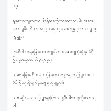
ညျ။
ရသေောကျရာတှငျ ရိုးရိုးရကေိုသာသောကျပါ။ အအေး၊
ကောျဖီ၊ ဘီယာ နှင့ျ အရကျသောကျခွငျးမြား ရှောငျ
ကွဉျပါ။
အဆိုပါ အရမြေားသောကျပါက ရဓောတျဆုံးရှုံးမှု ပိုမို
မြားပွားသှားပါလိမ့ျမညျ။
ကလေးမြားကို ရမြေားမြားသောကျရနျ ကငြ့ျပေးပါ။
မိမိကိုယျတိုငျ စံပွအဖွဈလုပျပွပါ။
ကစားပွီး လေ့ကငြ့ျခနျးမြားလုပျပွီးပါက ရပေိုသောကျ
ပါ။