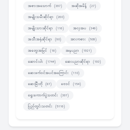
အစားအသောက်
အဆိုအမိန့်
(397)
(27)
အမျိုးသမီးဆိုင်ရာ
(260)
အမျိုးသားဆိုင်ရာ
အလှအပ
(116)
(346)
အသီးအနှံဆိုင်ရာ
အားကစား
(90)
(509)
အတွေးအမြင်
အနုပညာ
(18)
(1921)
ဆောင်းပါး
ဆေးပညာဆိုင်ရာ
(1744)
(193)
ဆေးဖက်ဝင်အပင်အကြောင်း
(110)
ဆေးမြီးတို
ဗေဒင်
(87)
(154)
ရွေးကောက်ပွဲသတင်း
(397)
ပြည်တွင်းသတင်း
(5116)