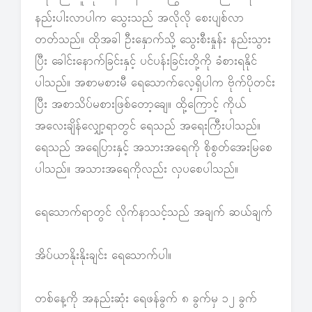
နည်းပါးလာပါက သွေးသည် အလိုလို စေးပျစ်လာ
တတ်သည်။ ထိုအခါ ဦးနှောက်သို့ သွေးစီးနှုန်း နည်းသွား
ပြီး ခေါင်းနောက်ခြင်းနှင့် ပင်ပန်းခြင်းတို့ကို ခံစားရနိုင်
ပါသည်။ အစာမစားမီ ရေသောက်လေ့ရှိပါက ဗိုက်ပိုတင်း
ပြီး အစာသိပ်မစားဖြစ်တော့ချေ။ ထို့ကြောင့် ကိုယ်
အလေးချိန်လျှော့ရာတွင် ရေသည် အရေးကြီးပါသည်။
ရေသည် အရေပြားနှင့် အသားအရေကို စိုစွတ်အေးမြစေ
ပါသည်။ အသားအရေကိုလည်း လှပစေပါသည်။
ရေသောက်ရာတွင် လိုက်နာသင့်သည် အချက် ဆယ်ချက်
အိပ်ယာနိုးနိုးချင်း ရေသောက်ပါ။
တစ်နေ့ကို အနည်းဆုံး ရေဖန်ခွက် ၈ ခွက်မှ ၁၂ ခွက်