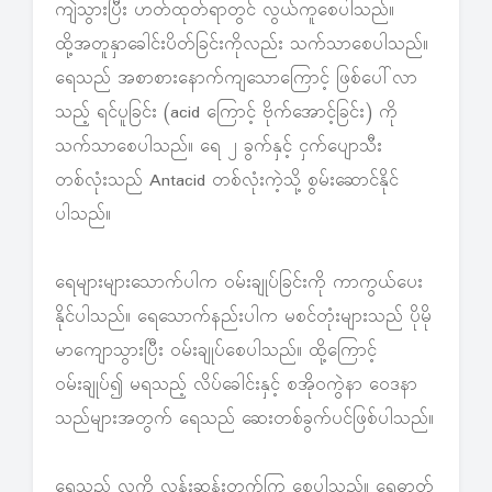
ကျဲသွားပြီး ဟတ်ထုတ်ရာတွင် လွယ်ကူစေပါသည်။
ထို့အတူနှာခေါင်းပိတ်ခြင်းကိုလည်း သက်သာစေပါသည်။
ရေသည် အစာစားနောက်ကျသောကြောင့် ဖြစ်ပေါ်လာ
သည့် ရင်ပူခြင်း (acid ကြောင့် ဗိုက်အောင့်ခြင်း) ကို
သက်သာစေပါသည်။ ရေ ၂ ခွက်နှင့် ငှက်ပျောသီး
တစ်လုံးသည် Antacid တစ်လုံးကဲ့သို့ စွမ်းဆောင်နိုင်
ပါသည်။
ရေများများသောက်ပါက ဝမ်းချုပ်ခြင်းကို ကာကွယ်ပေး
နိုင်ပါသည်။ ရေသောက်နည်းပါက မစင်တုံးများသည် ပိုမို
မာကျောသွားပြီး ဝမ်းချုပ်စေပါသည်။ ထို့ကြောင့်
ဝမ်းချုပ်၍ မရသည့် လိပ်ခေါင်းနှင့် စအိုဝကွဲနာ ဝေဒနာ
သည်များအတွက် ရေသည် ဆေးတစ်ခွက်ပင်ဖြစ်ပါသည်။
ရေသည် လူကို လန်းဆန်းတက်ကြွ စေပါသည်။ ရေဓာတ်