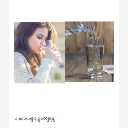
Unicodeဖွင့ျဖတျရနျ