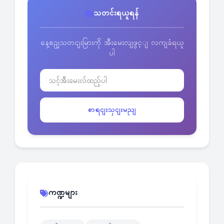
သတင်းရယူရန်
နေ့စဥျသတငျးမြားကို အီးမေးလျဖွင့ျ လကျခံရယူ
ပါ
စာရငျးသှငျးမညျ
ကဏ္ဍများ