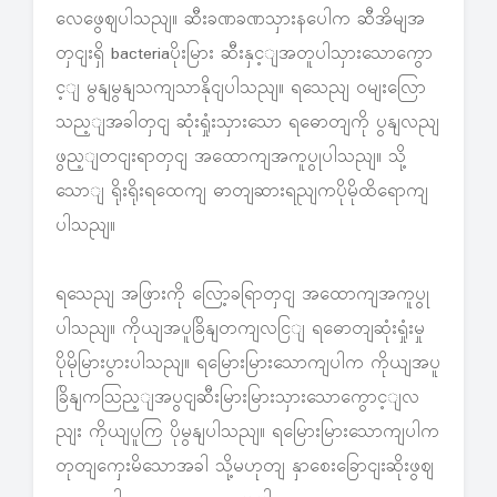
လေဖွေဈပါသညျ။ ဆီးခဏခဏသှားနပေါက ဆီအိမျအ
တှငျးရှိ bacteriaပိုးမြား ဆီးနှင့ျအတူပါသှားသောကွော
င့ျ မွနျမွနျသကျသာနိုငျပါသညျ။ ရသေညျ ဝမျးလြော
သည့ျအခါတှငျ ဆုံးရှုံးသှားသော ရဓောတျကို ပွနျလညျ
ဖွည့ျတငျးရာတှငျ အထောကျအကူပွုပါသညျ။ သို့
သောျ ရိုးရိုးရထေကျ ဓာတျဆားရညျကပိုမိုထိရောကျ
ပါသညျ။
ရသေညျ အဖြားကို လြော့ခရြာတှငျ အထောကျအကူပွု
ပါသညျ။ ကိုယျအပူခြိနျတကျလငြျ ရဓောတျဆုံးရှုံးမှု
ပိုမိုမြားပွားပါသညျ။ ရမြေားမြားသောကျပါက ကိုယျအပူ
ခြိနျကသြည့ျအပွငျဆီးမြားမြားသှားသောကွောင့ျလ
ညျး ကိုယျပူကြ ပိုမွနျပါသညျ။ ရမြေားမြားသောကျပါက
တုတျကှေးမိသောအခါ သို့မဟုတျ နှာစေးခြောငျးဆိုးဖွဈ