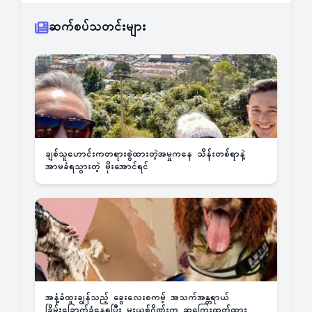
ဆက်စပ်သတင်းများ
ချစ်သူဟောင်းကတရားစွဲထားတဲ့အမှုကနေ သိန်းတစ်ရာနဲ့
အာမခံရသွားတဲ့ မိုးအောင်ရင်
အနံ့ခံထူးချွန်သည့် ခွေးလေးစကမ့် အသက်အန္တရာယ်
ခြိမ်းခြောက်ခံနေရပြီး မူးယစ်ဂိုဏ်းက ဆုကြေးထုတ်ထား