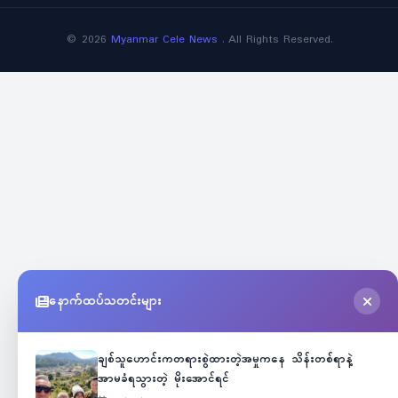
©
2026
Myanmar Cele News
. All Rights Reserved.
နောက်ထပ်သတင်းများ
ချစ်သူဟောင်းကတရားစွဲထားတဲ့အမှုကနေ သိန်းတစ်ရာနဲ့
အာမခံရသွားတဲ့ မိုးအောင်ရင်