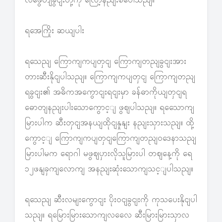
လဖွေတျခွငျးတို့ကို လြော့နညျးစပေါသညျ။
ရအေကြိုး ဆယျပါး
ရသေညျ ကြောကျကပျတှငျ ကြောကျတညျခွငျးအား
တားဆီးနိုငျပါသညျ။ ကြောကျကပျတှငျ ကြောကျတညျ
ရခွငျး၏ အဓိကအကွောငျးရငျးမှာ ခန်ဓာကိုယျတှငျရ
ဓောတျနညျးပါးသောကွောင့ျ ဖွဈပါသညျ။ ရသေောကျ
မြားပါက ဆီးတှငျအနယျထိုငျနှုနျး နညျးသှားသညျ။ ထို့
ကွောင့ျ ကြောကျကပျတှငျကြောကျတညျဝဒေနာသညျ
မြားပါမက ရောဂါ မဖွဈပှားလိုသူမြားပါ တဈနေ့ကို ရေ
၁၂ဖနျခှကျလောကျ အနညျးဆုံးသောကျသင့ျပါသညျ။
ရသေညျ ဆီးလမျးကွောငျး ပိုးဝငျခွငျးကို ကုသပေးနိုငျပါ
သညျ။ ရမြေားမြားသောကျလလေေ ဆီးမြားမြားသှာလ