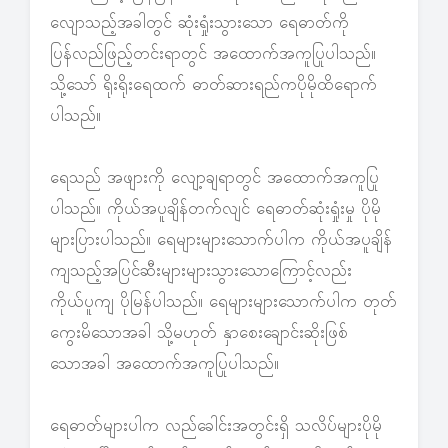
လျောသည့်အခါတွင် ဆုံးရှုံးသွားသော ရေဓာတ်ကို
ပြန်လည်ဖြည့်တင်းရာတွင် အထောက်အကူပြုပါသည်။
သို့သော် ရိုးရိုးရေထက် ဓာတ်ဆားရည်ကပိုမိုထိရောက်
ပါသည်။
ရေသည် အဖျားကို လျော့ချရာတွင် အထောက်အကူပြု
ပါသည်။ ကိုယ်အပူချိန်တက်လျင် ရေဓာတ်ဆုံးရှုံးမှု ပိုမို
များပြားပါသည်။ ရေများများသောက်ပါက ကိုယ်အပူချိန်
ကျသည့်အပြင်ဆီးများများသွားသောကြောင့်လည်း
ကိုယ်ပူကျ ပိုမြန်ပါသည်။ ရေများများသောက်ပါက တုတ်
ကွေးမိသောအခါ သို့မဟုတ် နှာစေးချောင်းဆိုးဖြစ်
သောအခါ အထောက်အကူပြုပါသည်။
ရေဓာတ်များပါက လည်ခေါင်းအတွင်းရှိ သလိပ်များပိုမို