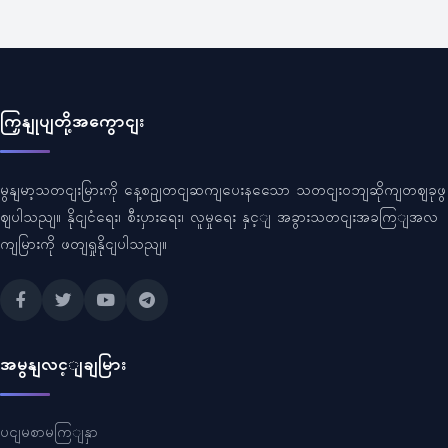
ကြှနျုပျတို့အကွောငျး
မွနျမာ့သတငျးမြားကို နေ့စဥျတငျဆကျပေးနသေော သတငျးဝဘျဆိုကျတဈခုဖွ
ဈပါသညျ။ နိုငျငံရေး၊ စီးပှားရေး၊ လူမှုရေး နှင့ျ အခွားသတငျးအခကြျအလ
ကျမြားကို ဖတျရှုနိုငျပါသညျ။
အမွနျလင့ျချမြား
ပငျမစာမကြျနှာ