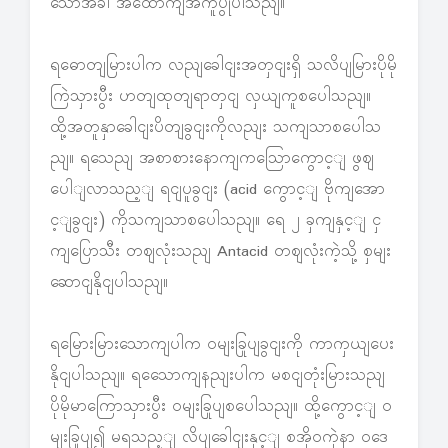
သောအခါ အထောကျအကူပွုပါသညျ။
ရဓောတျမြားပါက လညျခေါငျးအတှငျးရှိ သလိပျမြားပိုမို
ကြဲသှားပွီး ဟတျထုတျရာတှငျ လှယျကူစပေါသညျ။
ထို့အတူနှာခေါငျးပိတျခွငျးကိုလညျး သကျသာစပေါသ
ညျ။ ရသေညျ အစာစားနောကျကသြောကွောင့ျ ဖွဈ
ပေါျလာသည့ျ ရငျပူခွငျး (acid ကွောင့ျ ဗိုကျအော
င့ျခွငျး) ကိုသကျသာစပေါသညျ။ ရေ ၂ ခှကျနှင့ျ ငှ
ကျပြောသီး တဈလုံးသညျ Antacid တဈလုံးကဲ့သို့ စှမျး
ဆောငျနိုငျပါသညျ။
ရမြေားမြားသောကျပါက ဝမျးခြုပျခွငျးကို ကာကှယျပေး
နိုငျပါသညျ။ ရသေောကျနညျးပါက မစငျတုံးမြားသညျ
ပိုမိုမာကြောသှားပွီး ဝမျးခြုပျစပေါသညျ။ ထို့ကွောင့ျ ဝ
မျးခြုပျ၍ မရသည့ျ လိပျခေါငျးနှင့ျ စအိုဝကှဲနာ ဝဒေ