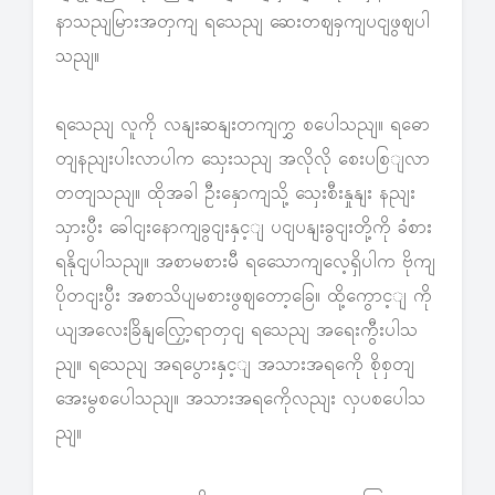
နာသညျမြားအတှကျ ရသေညျ ဆေးတဈခှကျပငျဖွဈပါ
သညျ။
ရသေညျ လူကို လနျးဆနျးတကျကွှ စပေါသညျ။ ရဓော
တျနညျးပါးလာပါက သှေးသညျ အလိုလို စေးပစြျလာ
တတျသညျ။ ထိုအခါ ဦးနှောကျသို့ သှေးစီးနှုနျး နညျး
သှားပွီး ခေါငျးနောကျခွငျးနှင့ျ ပငျပနျးခွငျးတို့ကို ခံစား
ရနိုငျပါသညျ။ အစာမစားမီ ရသေောကျလေ့ရှိပါက ဗိုကျ
ပိုတငျးပွီး အစာသိပျမစားဖွဈတော့ခြေ။ ထို့ကွောင့ျ ကို
ယျအလေးခြိနျလြှော့ရာတှငျ ရသေညျ အရေးကွီးပါသ
ညျ။ ရသေညျ အရပွေားနှင့ျ အသားအရကေို စိုစှတျ
အေးမွစပေါသညျ။ အသားအရကေိုလညျး လှပစပေါသ
ညျ။