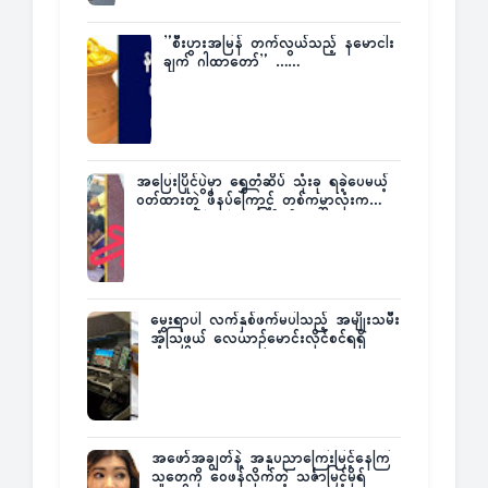
”စီးပွားအမြန် တက်လွယ်သည့် နမောငါး
ချက် ဂါထာတော်” ……
အပြေးပြိုင်ပွဲမှာ ရွှေတံဆိပ် သုံးခု ရခဲ့ပေမယ့်
ဝတ်ထားတဲ့ ဖိနပ်ကြောင့် တစ်ကမ္ဘာလုံးက
အံ့အားသင့်ခဲ့ရတဲ့ အဖြစ်မှန်
မွေးရာပါ လက်နှစ်ဖက်မပါသည့် အမျိုးသမီး
အံ့သြဖွယ် လေယာဉ်မောင်းလိုင်စင်ရရှိ
အဖော်အချွတ်နဲ့ အနုပညာကြေးမြင့်နေကြ
သူတွေကို ဝေဖန်လိုက်တဲ့ သင်္ဇာမြင့်မိုရ်