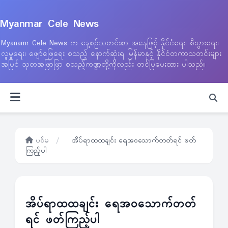
Myanmar Cele News
Myanamr Cele News က နေ့စဉ်သတင်းစာ အနေဖြင့် နိုင်ငံရေး၊ စီးပွားရေး၊
လူမှုရေး၊ ဖျော်ဖြေရေး စသည့် နောက်ဆုံးရ မြန်မာနှင့် နိုင်ငံတကာသတင်းများ
အပြင် သုတအဖြာဖြာ စသည့်ကဏ္ဍတို့ကိုလည်း တင်ပြပေးထား ပါသည်။
ပင်မ
/
အိပ်ရာထထချင်း ရေအဝသောက်တတ်ရင် ဖတ်
ကြည့်ပါ
အိပ်ရာထထချင်း ရေအဝသောက်တတ်
ရင် ဖတ်ကြည့်ပါ