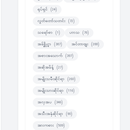
ရုပ်ရှင်
(24)
လွတ်တော်သတင်း
(72)
သရော်စာ
(1)
ဟာသ
(76)
အခ်စ္ဆိုင္ရာ
(387)
အင်တာဗျုး
(288)
အစားအသောက်
(397)
အဆိုအမိန့်
(27)
အမျိုးသမီးဆိုင်ရာ
(260)
အမျိုးသားဆိုင်ရာ
(116)
အလှအပ
(346)
အသီးအနှံဆိုင်ရာ
(90)
အားကစား
(509)