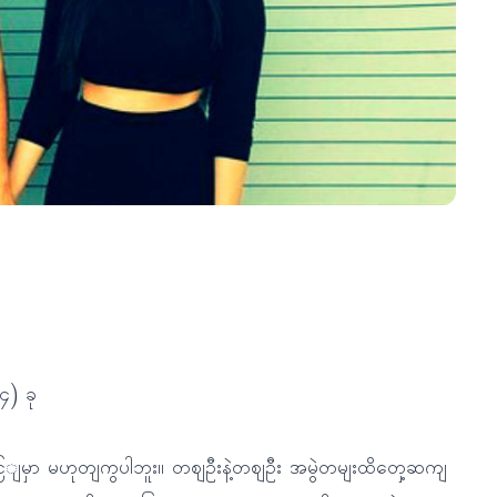
၄) ခု
ငြျမှာ မဟုတျကွပါဘူး။ တဈဦးနဲ့တဈဦး အမွဲတမျးထိတှေ့ဆကျ