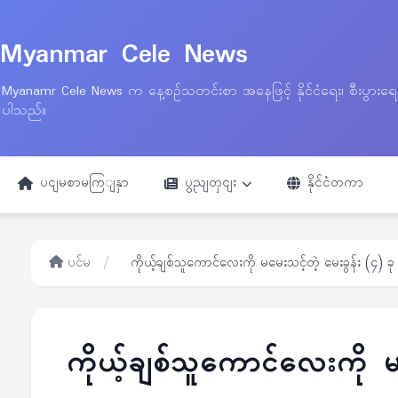
Myanmar Cele News
Myanamr Cele News က နေ့စဉ်သတင်းစာ အနေဖြင့် နိုင်ငံရေး၊ စီးပွားရ
ပါသည်။
ပငျမစာမကြျနှာ
ပွညျတှငျး
နိုင်ငံတကာ
ပင်မ
/
ကိုယ့်ချစ်သူကောင်လေးကို မမေးသင့်တဲ့ မေးခွန်း (၄) ခု
ကိုယ့်ချစ်သူကောင်လေးကို မ