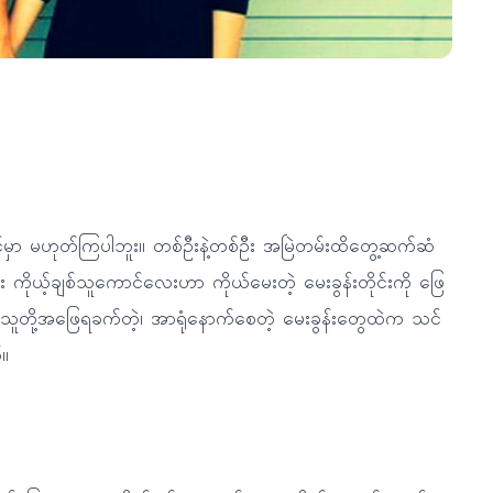
်မှာ မဟုတ်ကြပါဘူး။ တစ်ဦးနဲ့တစ်ဦး အမြဲတမ်းထိတွေ့ဆက်ဆံ
ယ့်ချစ်သူကောင်လေးဟာ ကိုယ်မေးတဲ့ မေးခွန်းတိုင်းကို ဖြေ
 သူတို့အဖြေရခက်တဲ့၊ အာရုံနောက်စေတဲ့ မေးခွန်းတွေထဲက သင်
်။