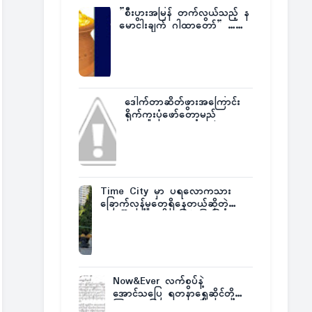
”စီးပွားအမြန် တက်လွယ်သည့် န
မောငါးချက် ဂါထာတော်” ……
ဒေါက်တာဆိတ်ဖွားအကြောင်း
ရိုက်ကူးပုံဖော်တော့မည်
Time City မှာ ပရလောကသား
ခြောက်လှန့်မှုတွေရှိနေတယ်ဆိုတဲ့
အပေါ် အသေးစိတ်ပြန်ပြောပြလာတဲ့
Times City Project Director ဦး
မြတ်မင်း
Now&Ever လက်စွပ်နဲ့
အောင်သပြေ ရတနာရွှေဆိုင်တို့
ကြားက ပြဿနာဂယက်