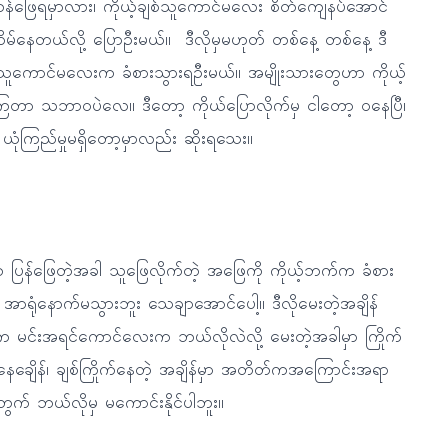
်ကန်ကန်ဖြေရမှာလား၊ ကိုယ့်ချစ်သူကောင်မလေး စိတ်ကျေနပ်အောင်
မ်နေတယ်လို့ ပြောဦးမယ်။ ဒီလိုမှမဟုတ် တစ်နေ့ တစ်နေ့ ဒီ
ျစ်သူကောင်မလေးက ခံစားသွားရဦးမယ်။ အမျိုးသားတွေဟာ ကိုယ့်
ကျကြတာ သဘာဝပဲလေ။ ဒီတော့ ကိုယ်ပြောလိုက်မှ ငါတော့ ဝနေပြီ၊
 ယုံကြည်မှုမရှိတော့မှာလည်း ဆိုးရသေး။
က ပြန်ဖြေတဲ့အခါ သူဖြေလိုက်တဲ့ အဖြေကို ကိုယ့်ဘက်က ခံစား
း၊ အာရုံနောက်မသွားဘူး သေချာအောင်ပေါ့။ ဒီလိုမေးတဲ့အချိန်
သားက မင်းအရင်ကောင်လေးက ဘယ်လိုလဲလို့ မေးတဲ့အခါမှာ ကြိုက်
နေချေိန်၊ ချစ်ကြိုက်နေတဲ့ အချိန်မှာ အတိတ်ကအကြောင်းအရာ
ွက် ဘယ်လိုမှ မကောင်းနိုင်ပါဘူး။