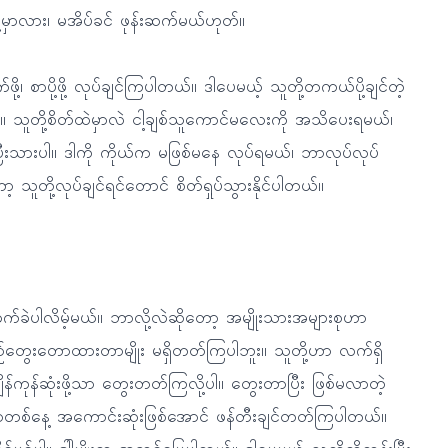
ို့မှာလား၊ မအိပ်ခင် ဖုန်းဆက်မယ်ဟုတ်။
၊ စာပို့ဖို့ လုပ်ချင်ကြပါတယ်။ ဒါပေမယ့် သူတို့တကယ်ပို့ချင်တဲ့
့။ သူတို့စိတ်ထဲမှာလဲ ငါ့ချစ်သူကောင်မလေးကို အသိပေးရမယ်၊
းသားပါ။ ဒါကို ကိုယ်က မဖြစ်မနေ လုပ်ရမယ်၊ ဘာလုပ်လုပ်
သူတို့လုပ်ချင်ရင်တောင် စိတ်ရှုပ်သွားနိုင်ပါတယ်။
်ခဲပါလိမ့်မယ်။ ဘာလို့လဲဆိုတော့ အမျိုးသားအများစုဟာ
စဉ်တွေးတောထားတာမျိုး မရှိတတ်ကြပါဘူး။ သူတို့ဟာ လက်ရှိ
ျိန်ကုန်ဆုံးဖို့သာ တွေးတတ်ကြလို့ပါ။ တွေးတာပြီး ဖြစ်မလာတဲ့
တစ်နေ့ အကောင်းဆုံးဖြစ်အောင် ဖန်တီးချင်တတ်ကြပါတယ်။