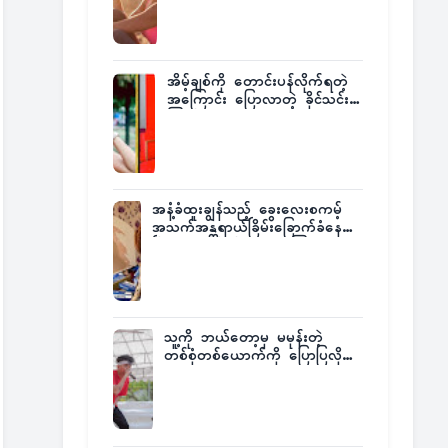
အိမ့်ချစ်ကို တောင်းပန်လိုက်ရတဲ့
အကြောင်း ပြောလာတဲ့ ခိုင်သင်း
ကြည်
အနံ့ခံထူးချွန်သည့် ခွေးလေးစကမ့်
အသက်အန္တရာယ်ခြိမ်းခြောက်ခံနေရ
ပြီး မူးယစ်ဂိုဏ်းက ဆုကြေး
ထုတ်ထား
သူ့ကို ဘယ်တော့မှ မမုန်းတဲ့
တစ်စုံတစ်ယောက်ကို ပြောပြလိုက်
တဲ့ G-Fatt