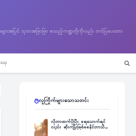
သတင်းများအပြင် သုတအဖြာဖြာ စသည့်ကဏ္ဍတို့ကိုလည်း တင်ပြပေးထား
ရေး
လူကြိုက်များသောသတင်း
လိုတာထက်ပိုပြီး ရေသောက်ရင်
လည်း ဆိုးကျိုးဖြစ်စေနိုင်တာသိရဲ့
လား