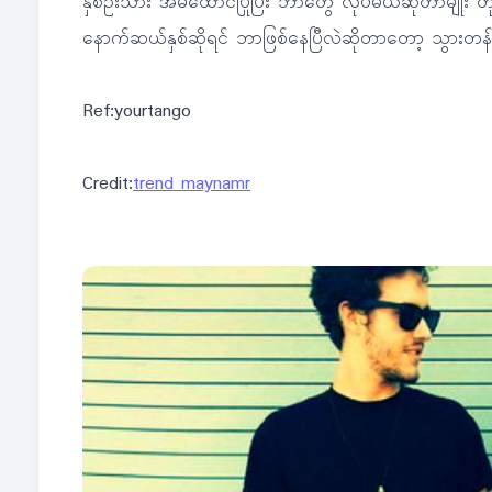
နှစ်ဦးသား အိမ်ထောင်ပြုပြီး ဘာတွေ လုပ်မယ်ဆိုတာမျိုး တိ
နောက်ဆယ်နှစ်ဆိုရင် ဘာဖြစ်နေပြီလဲဆိုတာတော့ သွားတန်းမမ
Ref:yourtango
Credit:
trend maynamr