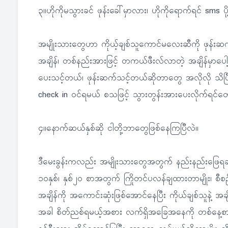
၃။ဟိုကိုမသွားခင် ဖုန်းခေါ်မှာလား၊ ဟိုကိုရောက်ရင် sms ပ
အမျိုးသားတွေဟာ ကိုယ့်ချစ်သူကောင်မလေးဆီကို ဖုန်းဆက်ဖို့
အချိန်၊ တစ်နည်းအားဖြင့် တကယ်ဖီးလ်လာတဲ့ အချိန်မှာပေါ
ပေးသင့်တယ်၊ ဖုန်းဆက်သင့်တယ်ဆိုတာတွေ အလိုလို သိပြီ
check in ဝင်ရမယ် စသဖြင့် သွားတွန်းအားပေးလိုက်ရင်တော့ 
၄။နောက်ဆယ်နှစ်ဆို ငါတို့ဘာတွေဖြစ်နေကြပြီလဲ။
ဒီမေးခွန်းကလည်း အမျိုးသားတွေအတွက် နည်းနည်းဖြေရခက
၁၀နှစ်၊ နှစ်၂၀ စာအတွက် ကြိုတင်ပလန်ချထားတာမျိုး၊ စီ
အချိန်ကို အကောင်းဆုံးဖြစ်အောင်နေပြီး ကိုယ်ချစ်သူနဲ့ အခ
အခါ စိတ်ညစ်ရမယ့်အစား လက်ရှိအခြေအနေကို တစ်နေ့စာ