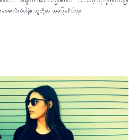
ုင်ပင်ပါ။ ဒါါမျိုးက အဆင်ပြေပါတယ်။ ဒါပေမယ့် သူတို့ကိုတန်းပြီး
ေးလိုက်ပါနဲ့။ သူတို့မှာ အဖြေမရှိပါဘူး။