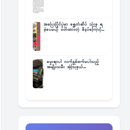
အပြေးပြိုင်ပွဲမှာ ရွှေတံဆိပ် သုံးခု ရ
ခဲ့ပေမယ့် ဝတ်ထားတဲ့ ဖိနပ်ကြောင့်
တစ်ကမ္ဘာလုံးက အံ့အားသင့်ခဲ့ရတဲ့
အဖြစ်မှန်
မွေးရာပါ လက်နှစ်ဖက်မပါသည့်
အမျိုးသမီး အံ့သြဖွယ်
လေယာဉ်မောင်းလိုင်စင်ရရှိ