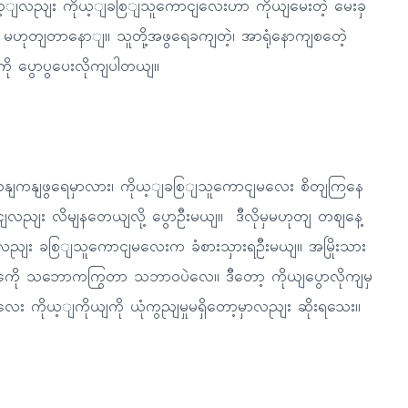
ျလညျး ကိုယ့ျခစြျသူကောငျလေးဟာ ကိုယျမေးတဲ့ မေးခှ
းမှ မဟုတျတာနောျ။ သူတို့အဖွရေခကျတဲ့၊ အာရုံနောကျစတေဲ့
ို ပွောပွပေးလိုကျပါတယျ။
ျမှနျကနျကနျဖွရေမှာလား၊ ကိုယ့ျခစြျသူကောငျမလေး စိတျကြနေ
ေငျလညျး လိမျနတေယျလို့ ပွောဦးမယျ။ ဒီလိုမှမဟုတျ တဈနေ့
ရငျလညျး ခစြျသူကောငျမလေးက ခံစားသှားရဦးမယျ။ အမြိုးသား
ီးတှကေို သဘောကကြွတာ သဘာဝပဲလေ။ ဒီတော့ ကိုယျပွောလိုကျမှ
လေး ကိုယ့ျကိုယျကို ယုံကွညျမှုမရှိတော့မှာလညျး ဆိုးရသေး။