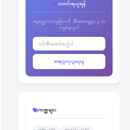
သတင်းရယူရန်
နေ့စဥျသတငျးမြားကို အီးမေးလျဖွင့ျ လ
ကျခံရယူပါ
စာရငျးသှငျးမညျ
ကဏ္ဍများ