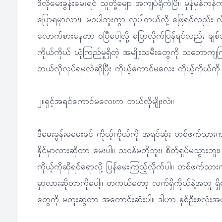
ဒီလိုမေးခွန်းမေးရင် သူတို့ခမျာ အကျပ်ရိုက်ပြီ။ မှန်မှန
ပြောရမှာလား။ မဝပါဘူးကွာ လှပါတယ်လို့ ဖြေရင်လည်း လိ
လောက်စားနေတာ ဝပြီပေါ့လို့ ပြောလိုက်ပြန်ရင်လည်း ခ
ကိုယ်ကိုယ် ယုံကြည်မှုရှိတဲ့ အမျိုးသမီးတွေကို သဘော
ဘယ်လိုလုပ်ရမလဲဆိုပြီး ကိုယ့်ကောင်မလေး ကိုယ့်ကိုယ်ကို
၂။ရှင့်အရင်ကောင်မလေးက ဘယ်လိုမျိုးလဲ။
ဒီမေးခွန်းမမေးခင် ကိုယ့်ကိုယ်ကို အရင်ဆုံး တစ်ဖက်သား
နိုင်မှာလားဆိုတာ မေးပါ။ သဝန်မတိုဘူး၊ စိတ်ရှုပ်မသွားဘူ
ကိုယ့်ကိုဆိုရင်ရောလို့ ပြန်မေးကြည့်လိုက်ပါ။ တစ်ဖက်
မှာလားဆိုတာကိုပေါ့။ တကယ်တော့ လက်ရှိကိုယ်နဲ့အတူ ရှိ
တွေကို မတူးဆွတာ အကောင်းဆုံးပါ။ ဒါဟာ နှစ်ဦးစလုံးအတ