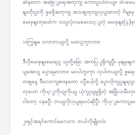
ဆံနတော အခစြျရေးအတှကျ ကောငျးပါတယျ။ ဒါပမေယ့
နျးတိုငျးကို ဖွဖေို့အတှကျ အသဈထုတျလုပျထားတဲ့ ဂိမျ
မေးခှနျးတှထေဲက သငျလုံးဝမမေးသင့ျတဲ့ မေးခှနျး(၄)ခုက
၁။ကြှနျမ ဝလာတယျလို့ မထငျဘူးလား။
ဒီလိုမေးခှနျးမေးရငျ သူတို့ခမြာ အကပြျရိုကျပွီ။ မှန
ပျအောငျ ပွောရမှာလား။ မဝပါဘူးကှာ လှပါတယျလို့ ဖွရ
တဈနေ့ ဒီလောကျစားနတော ဝပွီပေါ့လို့ ပွောလိုကျပွနျ
တှဟော ကိုယ့ျကိုယျကိုယျ ယုံကွညျမှုရှိတဲ့ အမြိုးသမ
ငါတော့ ဝနပွေီ၊ ဘယျလိုလုပျရမလဲဆိုပွီး ကိုယ့ျကောငျမ
၂။ရှင့်အရင်ကောင်မလေးက ဘယ်လိုမျိုးလဲ။