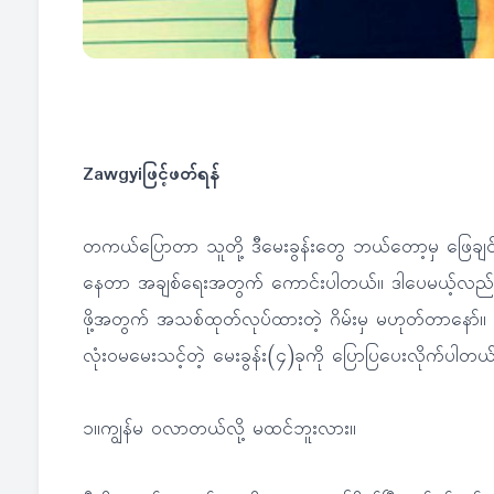
Zawgyiဖြင့်ဖတ်ရန်
တကယ်ပြောတာ သူတို့ ဒီမေးခွန်းတွေ ဘယ်တော့မှ ဖြေချင
နေတာ အချစ်ရေးအတွက် ကောင်းပါတယ်။ ဒါပေမယ့်လည်း ကို
ဖို့အတွက် အသစ်ထုတ်လုပ်ထားတဲ့ ဂိမ်းမှ မဟုတ်တာနော်။
လုံးဝမမေးသင့်တဲ့ မေးခွန်း(၄)ခုကို ပြောပြပေးလိုက်ပါတယ
၁။ကျွန်မ ဝလာတယ်လို့ မထင်ဘူးလား။