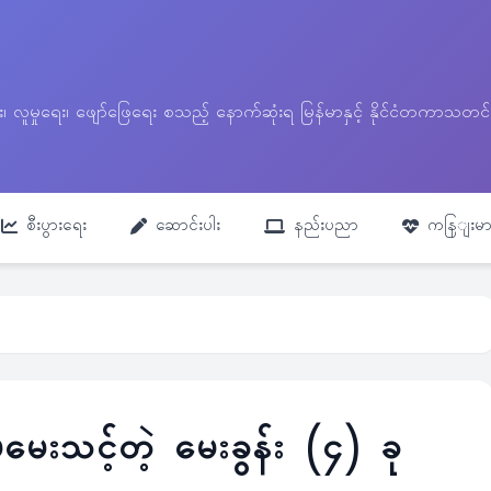
ေး၊ လူမှုရေး၊ ဖျော်ဖြေရေး စသည့် နောက်ဆုံးရ မြန်မာနှင့် နိုင်ငံတကာ
စီးပွားရေး
ဆောင်းပါး
နည်းပညာ
ကနြျးမာ
မေးသင့်တဲ့ မေးခွန်း (၄) ခု