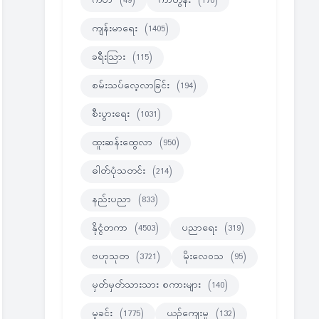
ကဗ်ာ
(49)
ကာတွန်း
(170)
ကျန်းမာရေး
(1405)
ခရီးသြား
(115)
စမ်းသပ်လေ့လာခြင်း
(194)
စီးပွားရေး
(1031)
ထူးဆန်းထွေလာ
(950)
ဓါတ်ပုံသတင်း
(214)
နည်းပညာ
(833)
နိုင္ငံတကာ
(4503)
ပညာရေး
(319)
ဗဟုသုတ
(3721)
မိုးလေဝသ
(95)
မှတ်မှတ်သားသား စကားများ
(140)
မှုခင်း
(1775)
ယဉ်ကျေးမှု
(132)