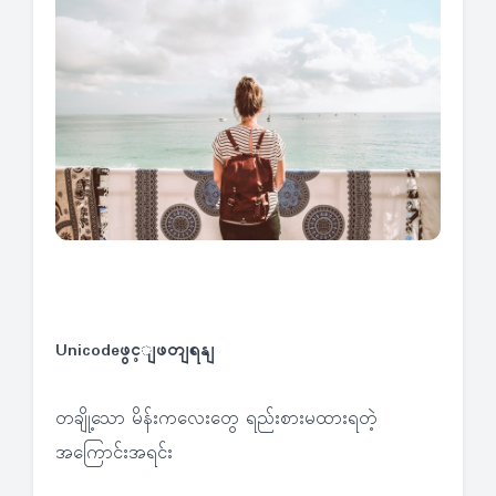
Unicodeဖွင့ျဖတျရနျ
တချို့သော မိန်းကလေးတွေ ရည်းစားမထားရတဲ့
အကြောင်းအရင်း