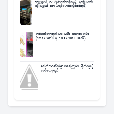
မွေးရာပါ လက်နှစ်ဖက်မပါသည့် အမျိုးသမီး
အံ့သြဖွယ် လေယာဉ်မောင်းလိုင်စင်ရရှိ
တစ်ပတ်စာ၇ရက်သားသမီး ဟောစာတမ်း
(12.12.2019 မှ 18.12.2019 အထိ)
ဒေါက်တာဆိတ်ဖွားအကြောင်း ရိုက်ကူးပုံ
ဖော်တော့မည်