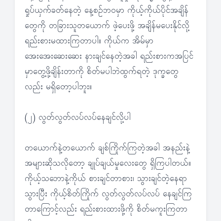
ရှုပ်ယှက်ခတ်နေတဲ့ နေ့စဉ်ဘဝမှာ ကိုယ့်ကိုယ်ပိုင်အချိန်
တွေကို တခြားသူတယောက် ဖဲ့ပေးဖို့ အချိန်မပေးနိုင်လို့
ရည်းစားမထားကြတာပါ။ ကိုယ်က အိမ်မှာ
အေးအေးဆေးဆေး နားချင်နေတဲ့အခါ ရည်းစားကအပြင်
မှာတွေ့ဖို့ချိန်းတာကို စိတ်မပါဘဲထွက်ရတဲ့ ဒုက္ခတွေ
လည်း မရှိတော့ပါဘူး။
(၂) လွတ်လွတ်လပ်လပ်နေချင်လို့ပါ
တယောက်နဲ့တယောက် ချစ်ကြိုက်ကြတဲ့အခါ အနည်းနဲ့
အများဆိုသလိုတော့ ချုပ်ချယ်မှုလေးတွေ ရှိကြပါတယ်။
ကိုယ့်သဘောနဲ့ကိုယ် စားချင်တာစား၊ သွားချင်တဲ့နေရာ
သွားပြီး ကိုယ့်စိတ်ကြိုက် လွတ်လွတ်လပ်လပ် နေချင်ကြ
တာကြောင့်လည်း ရည်းစားထားဖို့ကို စိတ်မကူးကြတာ