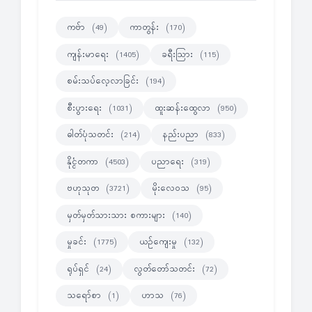
ကဗ်ာ
ကာတွန်း
(49)
(170)
ကျန်းမာရေး
ခရီးသြား
(1405)
(115)
စမ်းသပ်လေ့လာခြင်း
(194)
စီးပွားရေး
ထူးဆန်းထွေလာ
(1031)
(950)
ဓါတ်ပုံသတင်း
နည်းပညာ
(214)
(833)
နိုင္ငံတကာ
ပညာရေး
(4503)
(319)
ဗဟုသုတ
မိုးလေဝသ
(3721)
(95)
မှတ်မှတ်သားသား စကားများ
(140)
မှုခင်း
ယဉ်ကျေးမှု
(1775)
(132)
ရုပ်ရှင်
လွတ်တော်သတင်း
(24)
(72)
သရော်စာ
ဟာသ
(1)
(76)