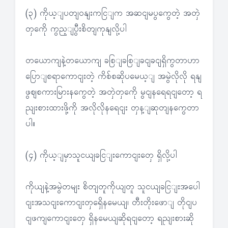
(၃) ကိုယ့ျပတျဝနျးကငြျက အဆငျမပွကွေတဲ့ အတှဲ
တှကေို ကွည့ျပွီးစိတျကုနျလို့ပါ
တယောကျနဲ့တယောကျ ခစြျခစြျခငျခငျရှိကွတာဟာ
ပြောျစရာကောငျးတဲ့ ကိစ်စဆိုပမေယ့ျ အမွဲလိုလို ရနျ
ဖွဈစကားမြားနကွေတဲ့ အတှဲတှကေို မွငျနရေရငျတော့ ရ
ညျးစားထားဖို့ကို အလိုလိုနရေငျး တှန့ျဆုတျနကွေတာ
ပါ။
(၄) ကိုယ့ျမှာသူငယျခငြျးကောငျးတှေ ရှိလို့ပါ
ကိုယျနဲ့အမွဲတမျး စိတျတူကိုယျတူ သူငယျခငြျးအပေါ
ငျးအသငျးကောငျးတှရှေိနမေယျ၊ တီးတိုးဖောျ တိုငျပ
ငျဖကျကောငျးတှေ ရှိနမေယျဆိုရငျတော့ ရညျးစားဆို