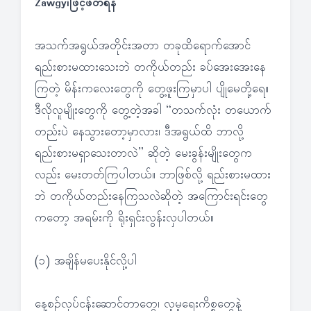
Zawgyiဖြင့်ဖတ်ရန်
အသက်အရွယ်အတိုင်းအတာ တခုထိရောက်အောင်
ရည်းစားမထားသေးဘဲ တကိုယ်တည်း ခပ်အေးအေးနေ
ကြတဲ့ မိန်းကလေးတွေကို တွေ့ဖူးကြမှာပါ ပျိုမေတို့ရေ။
ဒီလိုလူမျိုးတွေကို တွေ့တဲ့အခါ “တသက်လုံး တယောက်
တည်းပဲ နေသွားတော့မှာလား၊ ဒီအရွယ်ထိ ဘာလို့
ရည်းစားမရှာသေးတာလဲ” ဆိုတဲ့ မေးခွန်းမျိုးတွေက
လည်း မေးတတ်ကြပါတယ်။ ဘာဖြစ်လို့ ရည်းစားမထား
ဘဲ တကိုယ်တည်းနေကြသလဲဆိုတဲ့ အကြောင်းရင်းတွေ
ကတော့ အရမ်းကို ရိုးရှင်းလွန်းလှပါတယ်။
(၁) အချိန်မပေးနိုင်လို့ပါ
နေ့စဉ်လုပ်ငန်းဆောင်တာတွေ၊ လူမှုရေးကိစ္စတွေနဲ့