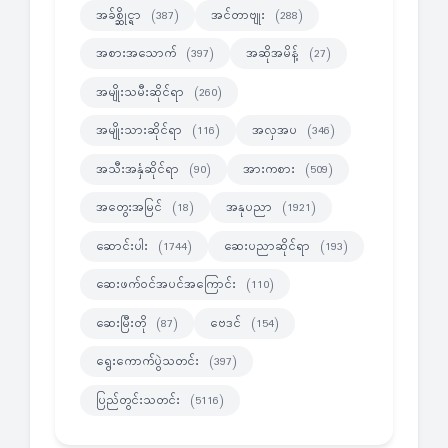
အခ်စ္ဆိုင္ရာ
အင်တာဗျုး
(387)
(288)
အစားအသောက်
အဆိုအမိန့်
(397)
(27)
အမျိုးသမီးဆိုင်ရာ
(260)
အမျိုးသားဆိုင်ရာ
အလှအပ
(116)
(346)
အသီးအနှံဆိုင်ရာ
အားကစား
(90)
(509)
အတွေးအမြင်
အနုပညာ
(18)
(1921)
ဆောင်းပါး
ဆေးပညာဆိုင်ရာ
(1744)
(193)
ဆေးဖက်ဝင်အပင်အကြောင်း
(110)
ဆေးမြီးတို
ဗေဒင်
(87)
(154)
ရွေးကောက်ပွဲသတင်း
(397)
ပြည်တွင်းသတင်း
(5116)