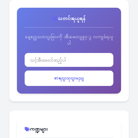
သတင်းရယူရန်
နေ့စဥျသတငျးမြားကို အီးမေးလျဖွင့ျ လကျခံရယူ
ပါ
စာရငျးသှငျးမညျ
ကဏ္ဍများ