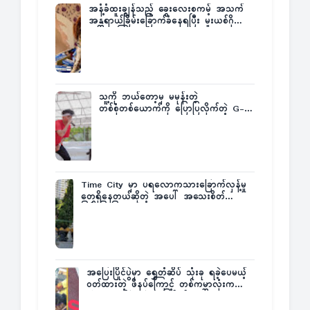
အနံ့ခံထူးချွန်သည့် ခွေးလေးစကမ့် အသက်
အန္တရာယ်ခြိမ်းခြောက်ခံနေရပြီး မူးယစ်ဂိုဏ်း
က ဆုကြေးထုတ်ထား
သူ့ကို ဘယ်တော့မှ မမုန်းတဲ့
တစ်စုံတစ်ယောက်ကို ပြောပြလိုက်တဲ့ G-
Fatt
Time City မှာ ပရလောကသားခြောက်လှန့်မှု
တွေရှိနေတယ်ဆိုတဲ့ အပေါ် အသေးစိတ်
ပြန်ပြောပြလာတဲ့ Times City Project
Director ဦးမြတ်မင်း
အပြေးပြိုင်ပွဲမှာ ရွှေတံဆိပ် သုံးခု ရခဲ့ပေမယ့်
ဝတ်ထားတဲ့ ဖိနပ်ကြောင့် တစ်ကမ္ဘာလုံးက
အံ့အားသင့်ခဲ့ရတဲ့ အဖြစ်မှန်