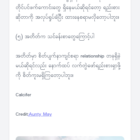
တိုင်ပင်ဖက်ကောင်းတွေ ရှိနေမယ်ဆိုရင်တော့ ရည်းစား
ဆိုတာကို အလုပ်ရှုပ်ခံပြီး ထားနေစရာမလိုတော့ပါဘူး။
(၅) အတိတ်က သင်ခန်းစာတွေကြောင့်ပါ
အတိတ်မှာ စိတ်ပျက်နာကျင်စရာ relationship တခုရှိခဲ့
မယ်ဆိုရင်လည်း နောက်ထပ် လက်တွဲဖော်ရည်းစားရှာဖို့
ကို စိတ်ကူးမရှိကြတော့ပါဘူး။
Calcifer
Credit
:Aunty May