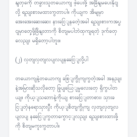
နျတှကေို တခွားသူတယောကျ ဖဲ့ပေးဖို့ အခြိနျမပေးနိုငျ
လို့ ရညျးစားမထားကွတာပါ။ ကိုယျက အိမျမှာ
အေးအေးဆေးဆေး နားခငြျနတေဲ့အခါ ရညျးစားကအပွ
ငျမှာတှေ့ဖို့ခြိနျးတာကို စိတျမပါဘဲထှကျရတဲ့ ဒုက်ခတှ
လေညျး မရှိတော့ပါဘူး။
(၂) လှတျလှတျလပျလပျနခေငြျလို့ပါ
တယောကျနဲ့တယောကျ ခစြျကွိုကျကွတဲ့အခါ အနညျး
နဲ့အမြားဆိုသလိုတော့ ခြုပျခယြျမှုလေးတှေ ရှိကွပါတ
ယျ။ ကိုယ့ျသဘောနဲ့ကိုယျ စားခငြျတာစား၊ သှားခ
ငြျတဲ့နရောသှားပွီး ကိုယ့ျစိတျကွိုကျ လှတျလှတျလ
ပျလပျ နခေငြျကွတာကွောင့ျလညျး ရညျးစားထားဖို့
ကို စိတျမကူးကွတာပါ။