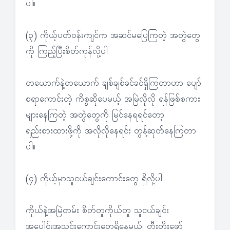
ပါ။
(၃) ကိုယ့်ပတ်ဝန်းကျင်က အဆင်မပြေကြတဲ့ အတွဲတွေ
ကို ကြည့်ပြီးစိတ်ကုန်လို့ပါ
တယောက်နဲ့တယောက် ချစ်ချစ်ခင်ခင်ရှိကြတာဟာ ပျော်
စရာကောင်းတဲ့ ကိစ္စဆိုပေမယ့် အမြဲလိုလို ရန်ဖြစ်စကား
များနေကြတဲ့ အတွဲတွေကို မြင်နေရရင်တော့
ရည်းစားထားဖို့ကို အလိုလိုနေရင်း တွန့်ဆုတ်နေကြတာ
ပါ။
(၄) ကိုယ့်မှာသူငယ်ချင်းကောင်းတွေ ရှိလို့ပါ
ကိုယ်နဲ့အမြဲတမ်း စိတ်တူကိုယ်တူ သူငယ်ချင်း
အပေါင်းအသင်းကောင်းတွေရှိနေမယ်၊ တီးတိုးဖော်