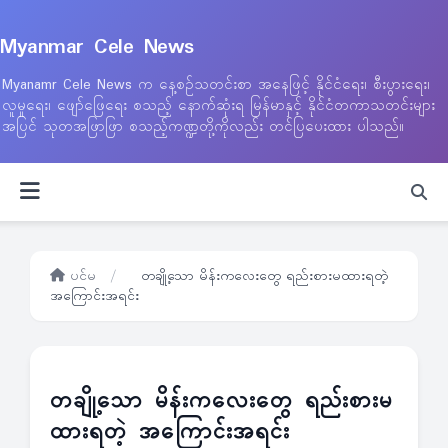
Myanmar Cele News
Myanamr Cele News က နေ့စဉ်သတင်းစာ အနေဖြင့် နိုင်ငံရေး၊ စီးပွားရေး၊
လူမှုရေး၊ ဖျော်ဖြေရေး စသည့် နောက်ဆုံးရ မြန်မာနှင့် နိုင်ငံတကာသတင်းများ
အပြင် သုတအဖြာဖြာ စသည့်ကဏ္ဍတို့ကိုလည်း တင်ပြပေးထား ပါသည်။
ပင်မ
/
တချို့သော မိန်းကလေးတွေ ရည်းစားမထားရတဲ့
အကြောင်းအရင်း
တချို့သော မိန်းကလေးတွေ ရည်းစားမ
ထားရတဲ့ အကြောင်းအရင်း