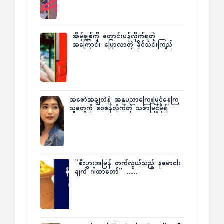
အိမ့်ချစ်ကို တောင်းပန်လိုက်ရတဲ့
အကြောင်း ပြောလာတဲ့ ခိုင်သင်းကြည်
အဖော်အချွတ်နဲ့ အနုပညာကြေးမြင့်နေကြ
သူတွေကို ဝေဖန်လိုက်တဲ့ သင်္ဇာမြင့်မိုရ်
”စီးပွားအမြန် တက်လွယ်သည့် နမောငါး
ချက် ဂါထာတော်” ……