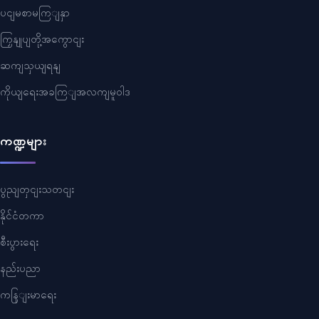
ပငျမစာမကြျနှာ
ကြှနျုပျတို့အကွောငျး
ဆကျသှယျရနျ
ကိုယျရေးအခကြျအလကျမူဝါဒ
ကဏ္ဍများ
ပွညျတှငျးသတငျး
နိုင်ငံတကာ
စီးပွားရေး
နည်းပညာ
ကနြျးမာရေး