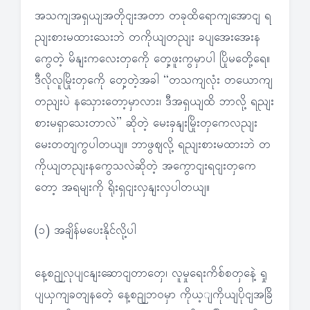
အသကျအရှယျအတိုငျးအတာ တခုထိရောကျအောငျ ရ
ညျးစားမထားသေးဘဲ တကိုယျတညျး ခပျအေးအေးန
ကွေတဲ့ မိနျးကလေးတှကေို တှေ့ဖူးကွမှာပါ ပြိုမတေို့ရေ။
ဒီလိုလူမြိုးတှကေို တှေ့တဲ့အခါ “တသကျလုံး တယောကျ
တညျးပဲ နသှေားတော့မှာလား၊ ဒီအရှယျထိ ဘာလို့ ရညျး
စားမရှာသေးတာလဲ” ဆိုတဲ့ မေးခှနျးမြိုးတှကေလညျး
မေးတတျကွပါတယျ။ ဘာဖွဈလို့ ရညျးစားမထားဘဲ တ
ကိုယျတညျးနကွေသလဲဆိုတဲ့ အကွောငျးရငျးတှကေ
တော့ အရမျးကို ရိုးရှငျးလှနျးလှပါတယျ။
(၁) အချိန်မပေးနိုင်လို့ပါ
နေ့စဉျလုပျငနျးဆောငျတာတှေ၊ လူမှုရေးကိစ်စတှနေဲ့ ရှု
ပျယှကျခတျနတေဲ့ နေ့စဉျဘဝမှာ ကိုယ့ျကိုယျပိုငျအခြိ