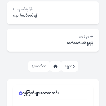
နောက်ဆုံးပို့စ်
နောက်ထပ်ဖတ်ရန်
ယခင်ပို့စ်
ဆက်လက်ဖတ်ရှုရန်
နောက်သို့
ရှေ့သို့
လူကြိုက်များသောသတင်း