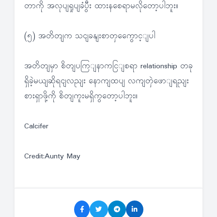
တာကို အလုပျရှုပျခံပွီး ထားနစေရာမလိုတော့ပါဘူး။
(၅) အတိတျက သငျခနျးစာတှကွေောင့ျပါ
အတိတျမှာ စိတျပကြျနာကငြျစရာ relationship တခု
ရှိခဲ့မယျဆိုရငျလညျး နောကျထပျ လကျတှဲဖောျရညျး
စားရှာဖို့ကို စိတျကူးမရှိကွတော့ပါဘူး။
Calcifer
Credit:Aunty May