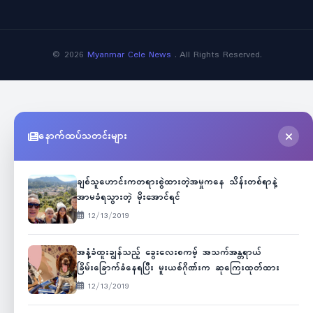
©
2026
Myanmar Cele News
. All Rights Reserved.
နောက်ထပ်သတင်းများ
ချစ်သူဟောင်းကတရားစွဲထားတဲ့အမှုကနေ သိန်းတစ်ရာနဲ့
အာမခံရသွားတဲ့ မိုးအောင်ရင်
12/13/2019
အနံ့ခံထူးချွန်သည့် ခွေးလေးစကမ့် အသက်အန္တရာယ်
ခြိမ်းခြောက်ခံနေရပြီး မူးယစ်ဂိုဏ်းက ဆုကြေးထုတ်ထား
12/13/2019