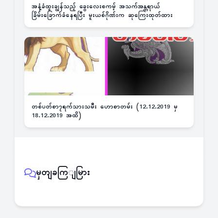
အနံ့ခံထူးချွန်သည့် ခွေးလေးစကမ့် အသက်အန္တရာယ်
ခြိမ်းခြောက်ခံနေရပြီး မူးယစ်ဂိုဏ်းက ဆုကြေးထုတ်ထား
တစ်ပတ်စာ၇ရက်သားသမီး ဟောစာတမ်း (12.12.2019 မှ
18.12.2019 အထိ)
မှတျခကြျမြား