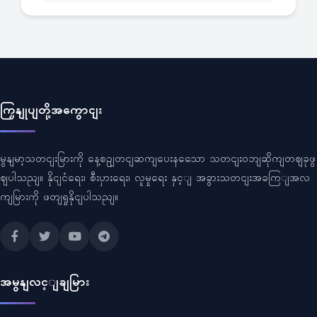
ကြှနျုပျတို့အကွောငျး
မွနျမာ့သတငျးမြားကို နေ့စဥျတငျဆကျပေးနသေော သတငျးဝဘျဆိုကျတဈခုဖွ
ဈပါသညျ။ နိုငျငံရေး၊ စီးပှားရေး၊ လူမှုရေး နှင့ျ အခွားသတငျးအခကြျအလ
ကျမြားကို ဖတျရှုနိုငျပါသညျ။
အမွနျလင့ျချမြား