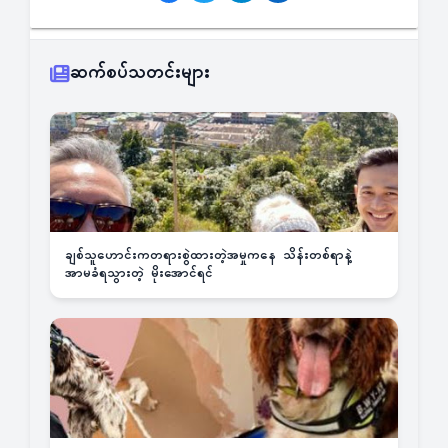
ဆက်စပ်သတင်းများ
ချစ်သူဟောင်းကတရားစွဲထားတဲ့အမှုကနေ သိန်းတစ်ရာနဲ့
အာမခံရသွားတဲ့ မိုးအောင်ရင်