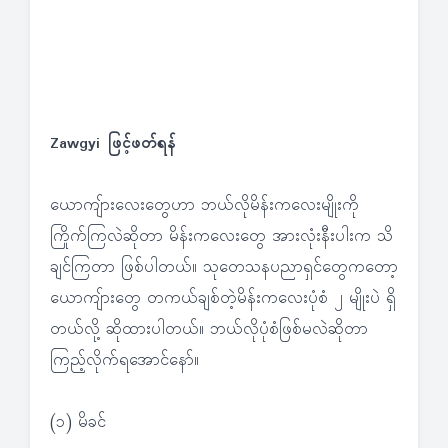
Zawgyi ဖြင့်ဖတ်ရန်
ယောကျ်ားလေးတွေဟာ ဘယ်လိုမိန်းကလေးမျိုးကို
ကြိုက်ကြလဲဆိုတာ မိန်းကလေးတွေ အားလုံးနီးပါးက သိ
ချင်ကြတာ ဖြစ်ပါတယ်။ သုတေသနပညာရှင်တွေကတော့
ယောကျ်ားတွေ တကယ်ချစ်တဲ့မိန်းကလေးပုံစံ ၂ မျိုးပဲ ရှိ
တယ်လို့ ဆိုထားပါတယ်။ ဘယ်လိုပုံစံဖြစ်မလဲဆိုတာ
ကြည့်လိုက်ရအောင်နော်။
(၁) မိခင်