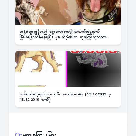
အနံ့ခံထူးချွန်သည့် ခွေးလေးစကမ့် အသက်အန္တရာယ်
ခြိမ်းခြောက်ခံနေရပြီး မူးယစ်ဂိုဏ်းက ဆုကြေးထုတ်ထား
တစ်ပတ်စာ၇ရက်သားသမီး ဟောစာတမ်း (12.12.2019 မှ
18.12.2019 အထိ)
မှတျခကြျမြား