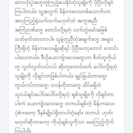
ဘောလုံးပွဲအတူတူကြည့်ပေးနိုင်တဲ့သူမျိုးကို ပိုပြီးလိုချင်
ကြပါတယ်။ သူ့အတွက် မိန်းကလေးတစ်ယောက်ဟာ
အလှကြည့်ရုံသက်သက်မဟုတ်ဘဲ အကူအညီ၊
အကြံဉာဏ်တွေ တောင်းလို့ရတဲ့ လက်တွဲဖော်အဖြစ်
သတ်မှတ်ထားတာပါ။ သူနဲ့တူညီတဲ့အချက်တွေ အများ
ကြီးရှိတဲ့ မိန်းကလေးမျိုးဆိုရင် ပိုပြီးတော့တောင် ကောင်း
ပါသေးတယ်။ ဒီလိုယောကျ်ားလေးတွေဟာ စိတ်တူကိုယ်
တူ လွတ်လွတ်လပ်လပ် ဆိုးတူကောင်းဖက် ပေါင်းလို့ရတဲ့
သူမျိုးကို လိုချင်တာဖြစ်ပါတယ်။ ချုပ်ခြယ်တာတွေ၊
တွယ်ကပ်တာတွေ၊ သဝန်တိုတာတွေ သိပ်မရှိဘဲ
သူငယ်ချင်းပေါင်းပေါင်းလို့ရတဲ့ ချစ်သူမျိုးကို လိုချင်တာ
ပါ။ကဲ ယောကျ်ားလေးတွေ တကယ်ချစ်တဲ့ မိန်းကလေး
ပုံစံကတော့ ဒီနှစ်မျိုးပဲရှိတာပါတဲ့နော်။ တကယ် ဟုတ်၊
မဟုတ်ဆိုတာတော့ ကိုယ့်ချစ်သူကိုသာ မေးကြည့်လိုက်
ကြပါလို့။