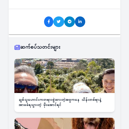
ဆက်စပ်သတင်းများ
ချစ်သူဟောင်းကတရားစွဲထားတဲ့အမှုကနေ သိန်းတစ်ရာနဲ့
အာမခံရသွားတဲ့ မိုးအောင်ရင်