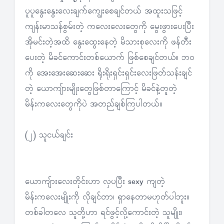
ပူပူနွေးနွေးလေးချက်ကျွေးစေချင်တယ် အထူးသဖြင့်
ကျန်းမာသန်စွမ်းတဲ့ ကလေးလေးတွေကို မွေးဖွားပေးပြီး
အိုမင်းတဲ့အထိ နွေးထွေးနေတဲ့ မိသားစုလေးကို ဖန်တီး
ပေးတဲ့ မိခင်ကောင်းတစ်ယောက် ဖြစ်စေချင်တယ်။ ဘဝ
ကို အေးအေးဆေးဆေး ရိုးရိုးရှင်းရှင်းလေးဖြတ်သန်းချင်
တဲ့ ယောကျ်ားမျိုးတွေဖြစ်တာကြောင့် မိခင်နဲ့တူတဲ့
မိန်းကလေးတွေကိုပဲ အတည်ချစ်ကြပါတယ်။
(၂) သူငယ်ချင်း
ယောကျ်ားလေးတိုင်းဟာ လှပပြီး sexy ကျတဲ့
မိန်းကလေးမျိုးကို လိုချင်တာ၊ ရှာနေတာမဟုတ်ပါဘူး။
တစ်ခါတလေ သူတို့ဟာ ရင်ဖွင့်လို့ကောင်းတဲ့ သူမျိုး၊