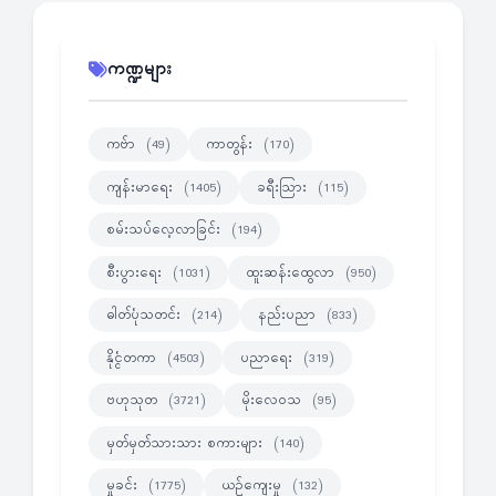
ကဏ္ဍများ
ကဗ်ာ
ကာတွန်း
(49)
(170)
ကျန်းမာရေး
ခရီးသြား
(1405)
(115)
စမ်းသပ်လေ့လာခြင်း
(194)
စီးပွားရေး
ထူးဆန်းထွေလာ
(1031)
(950)
ဓါတ်ပုံသတင်း
နည်းပညာ
(214)
(833)
နိုင္ငံတကာ
ပညာရေး
(4503)
(319)
ဗဟုသုတ
မိုးလေဝသ
(3721)
(95)
မှတ်မှတ်သားသား စကားများ
(140)
မှုခင်း
ယဉ်ကျေးမှု
(1775)
(132)