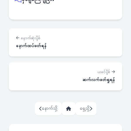
နောက်ဆုံးပို့စ်
နောက်ထပ်ဖတ်ရန်
ယခင်ပို့စ်
ဆက်လက်ဖတ်ရှုရန်
နောက်သို့
ရှေ့သို့