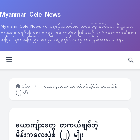
Myanmar Cele News
Myanamr Cele News က နေ့စဉ်သတင်းစာ အနေဖြင့် နိုင်ငံရေး၊ စီးပွားရေး၊
လူမှုရေး၊ ဖျော်ဖြေရေး စသည့် နောက်ဆုံးရ မြန်မာနှင့် နိုင်ငံတကာသတင်းများ
အပြင် သုတအဖြာဖြာ စသည့်ကဏ္ဍတို့ကိုလည်း တင်ပြပေးထား ပါသည်။
ပင်မ
/
ယောကျ်ားတွေ တကယ်ချစ်တဲ့မိန်းကလေးပုံစံ
(၂) မျိုး
ယောကျ်ားတွေ တကယ်ချစ်တဲ့
မိန်းကလေးပုံစံ (၂) မျိုး