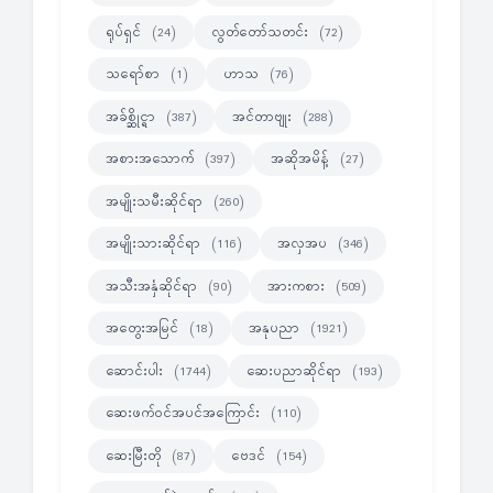
ရုပ်ရှင်
လွတ်တော်သတင်း
(24)
(72)
သရော်စာ
ဟာသ
(1)
(76)
အခ်စ္ဆိုင္ရာ
အင်တာဗျုး
(387)
(288)
အစားအသောက်
အဆိုအမိန့်
(397)
(27)
အမျိုးသမီးဆိုင်ရာ
(260)
အမျိုးသားဆိုင်ရာ
အလှအပ
(116)
(346)
အသီးအနှံဆိုင်ရာ
အားကစား
(90)
(509)
အတွေးအမြင်
အနုပညာ
(18)
(1921)
ဆောင်းပါး
ဆေးပညာဆိုင်ရာ
(1744)
(193)
ဆေးဖက်ဝင်အပင်အကြောင်း
(110)
ဆေးမြီးတို
ဗေဒင်
(87)
(154)