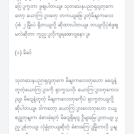
ခငြျကွတာ ဖွဈပါတယျ။ သုတသေနပညာရှငျတှကေ
တော့ ယောကြျားတှေ တကယျခစြျတဲ့မိနျးကလေး
ပုံစံ ၂ မြိုးပဲ ရှိတယျလို့ ဆိုထားပါတယျ။ ဘယျလိုပုံစံဖွဈ
မလဲဆိုတာ ကွည့ျလိုကျရအောငျနောျ။
(၁) မိခင်
သုတသေနပညာရှငျတှကေ မိနျးကလေးတှဟော ဖခငျနဲ့
တူတဲ့ယောကြျားကို ရှာကွသလို၊ ယောကြျားတှကေလ
ညျး မိခငျနဲ့တူတဲ့ မိနျးကလေးတှကေိုပဲ ရှာကွတယျလို့
ဆိုပါတယျ။ ဒါကတော့ ယောကြျားလေးတှဟော ငယျ
စဉျတုနျးက ခံစားခဲ့ရတဲ့ မိခငျရှိရငျ ငွိမျးခမြျးတယျ၊ ပွ
ည့ျစုံတယျ၊ လုံခွုံတယျဆိုတဲ့ ခံစားခကြျမြိုးကလို ပွနျ