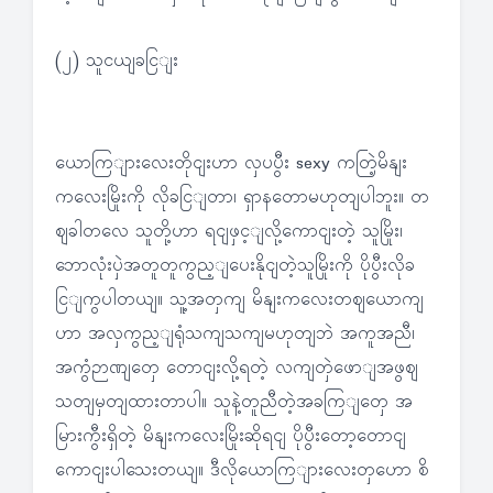
(၂) သူငယျခငြျး
ယောကြျားလေးတိုငျးဟာ လှပပွီး sexy ကတြဲ့မိနျး
ကလေးမြိုးကို လိုခငြျတာ၊ ရှာနတောမဟုတျပါဘူး။ တ
ဈခါတလေ သူတို့ဟာ ရငျဖှင့ျလို့ကောငျးတဲ့ သူမြိုး၊
ဘောလုံးပှဲအတူတူကွည့ျပေးနိုငျတဲ့သူမြိုးကို ပိုပွီးလိုခ
ငြျကွပါတယျ။ သူ့အတှကျ မိနျးကလေးတဈယောကျ
ဟာ အလှကွည့ျရုံသကျသကျမဟုတျဘဲ အကူအညီ၊
အကွံဉာဏျတှေ တောငျးလို့ရတဲ့ လကျတှဲဖောျအဖွဈ
သတျမှတျထားတာပါ။ သူနဲ့တူညီတဲ့အခကြျတှေ အ
မြားကွီးရှိတဲ့ မိနျးကလေးမြိုးဆိုရငျ ပိုပွီးတော့တောငျ
ကောငျးပါသေးတယျ။ ဒီလိုယောကြျားလေးတှဟော စိ