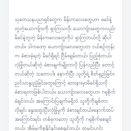
သုတေသနပညာရှင်တွေက မိန်းကလေးတွေဟာ ဖခင်နဲ့
တူတဲ့ယောကျ်ားကို ရှာကြသလို၊ ယောကျ်ားတွေကလည်း
မိခင်နဲ့တူတဲ့ မိန်းကလေးတွေကိုပဲ ရှာကြတယ်လို့ ဆိုပါ
တယ်။ ဒါကတော့ ယောကျ်ားလေးတွေဟာ ငယ်စဉ်တုန်း
က ခံစားခဲ့ရတဲ့ မိခင်ရှိရင် ငြိမ်းချမ်းတယ်၊ ပြည့်စုံတယ်၊
လုံခြုံတယ်ဆိုတဲ့ ခံစားချက်မျိုးကလို ပြန်လည်ပြီး တောင့်
တယ်ဆိုတဲ့ သဘောပါ။ နောက်ပြီး သူတို့ရဲ့ စိတ်ရှည်ခြင်း၊
ညင်သာနူးညံ့ခြင်းတွေကြောင့် ဘေးနားမှာမိခင်ရှိသလို
ခံစားရတာဖြစ်ပါတယ်။ ယောကျ်ားလေးတွေဟာ ဂရုစိုက်
ခံချင်တယ်၊ အကြောင်းပြချက်မရှိဘဲ သူတို့ကိုချစ်တာ
လိုချင်၊ နွေးထွေးပြီးလုံခြုံမှုကို ခံစားချင်တယ်။နောက်ထပ်
အကြောင်းရင်း တစ်ခုကတော့ သူတို့ကို ဂရုစိုက်စေချင်
တယ်၊ အိမ်မှုကိစ္စနိုင်နင်းစေချင်တယ်၊ ထမင်းဟင်း