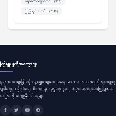
ရွေးကောက်ပွဲသတင်း
(397)
ပြည်တွင်းသတင်း
(5116)
ကြှနျုပျတို့အကွောငျး
မွနျမာ့သတငျးမြားကို နေ့စဥျတငျဆကျပေးနသေော သတငျးဝဘျဆိုကျတဈခုဖွ
ဈပါသညျ။ နိုငျငံရေး၊ စီးပှားရေး၊ လူမှုရေး နှင့ျ အခွားသတငျးအခကြျအလ
ကျမြားကို ဖတျရှုနိုငျပါသညျ။