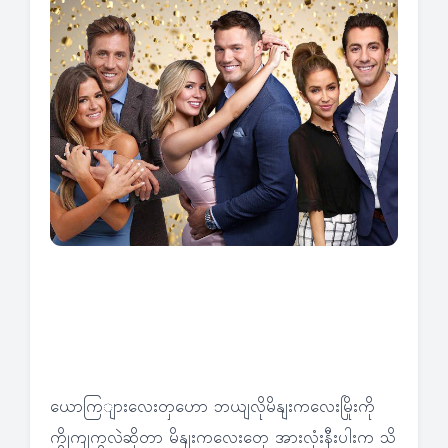
ယောကြျားလေးတှဟော ဘယျလိုမိနျးကလေးမြိုးကို
ကွိုကျကွလဲဆိုတာ မိနျးကလေးတှေ အားလုံးနီးပါးက သိ