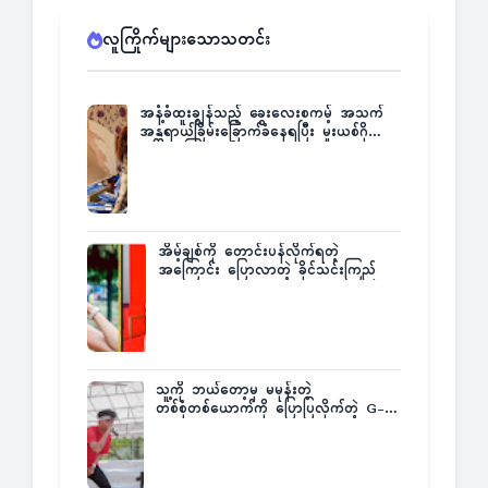
လူကြိုက်များသောသတင်း
အနံ့ခံထူးချွန်သည့် ခွေးလေးစကမ့် အသက်
အန္တရာယ်ခြိမ်းခြောက်ခံနေရပြီး မူးယစ်ဂိုဏ်း
က ဆုကြေးထုတ်ထား
အိမ့်ချစ်ကို တောင်းပန်လိုက်ရတဲ့
အကြောင်း ပြောလာတဲ့ ခိုင်သင်းကြည်
သူ့ကို ဘယ်တော့မှ မမုန်းတဲ့
တစ်စုံတစ်ယောက်ကို ပြောပြလိုက်တဲ့ G-
Fatt