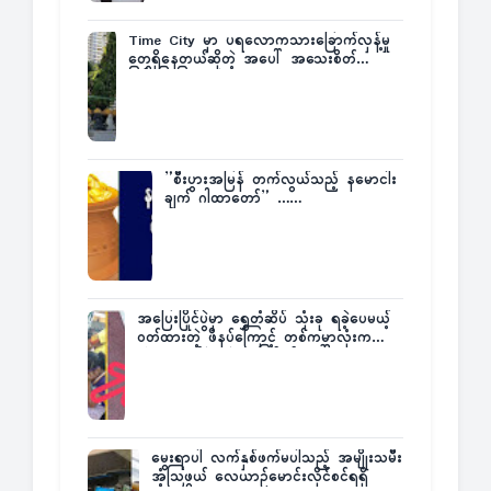
Time City မှာ ပရလောကသားခြောက်လှန့်မှု
တွေရှိနေတယ်ဆိုတဲ့ အပေါ် အသေးစိတ်
ပြန်ပြောပြလာတဲ့ Times City Project
Director ဦးမြတ်မင်း
”စီးပွားအမြန် တက်လွယ်သည့် နမောငါး
ချက် ဂါထာတော်” ……
အပြေးပြိုင်ပွဲမှာ ရွှေတံဆိပ် သုံးခု ရခဲ့ပေမယ့်
ဝတ်ထားတဲ့ ဖိနပ်ကြောင့် တစ်ကမ္ဘာလုံးက
အံ့အားသင့်ခဲ့ရတဲ့ အဖြစ်မှန်
မွေးရာပါ လက်နှစ်ဖက်မပါသည့် အမျိုးသမီး
အံ့သြဖွယ် လေယာဉ်မောင်းလိုင်စင်ရရှိ