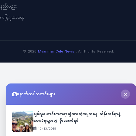
နည်းပညာ
ကနြျးမာရေး
©
2026
Myanmar Cele News
. All Rights Reserved.
နောက်ထပ်သတင်းများ
ချစ်သူဟောင်းကတရားစွဲထားတဲ့အမှုကနေ သိန်းတစ်ရာနဲ့
အာမခံရသွားတဲ့ မိုးအောင်ရင်
12/13/2019