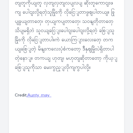
တျတူကိုယျတူ လှတျလှတျလပျလပျ ဆိုးတူကောငျးဖ
ကျ ပေါငျးလို့ရတဲ့သူမြိုးကို လိုခငြျတာဖွဈပါတယျ။ ခြု
ပျခွယျတာတှေ၊ တှယျကပျတာတှေ၊ သဝနျတိုတာတှေ
သိပျမရှိဘဲ သူငယျခငြျးပေါငျးပေါငျးလို့ရတဲ့ ခစြျသူ
မြိုးကို လိုခငြျတာပါ။ကဲ ယောကြျားလေးတှေ တက
ယျခစြျတဲ့ မိနျးကလေးပုံစံကတော့ ဒီနှဈမြိုးပဲရှိတာပါ
တဲ့နောျ။ တကယျ ဟုတျ၊ မဟုတျဆိုတာတော့ ကိုယ့ျ
ခစြျသူကိုသာ မေးကွည့ျလိုကျကွပါလို့။
Credit
:Aunty may