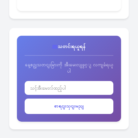
သတင်းရယူရန်
နေ့စဥျသတငျးမြားကို အီးမေးလျဖွင့ျ လကျခံရယူ
ပါ
စာရငျးသှငျးမညျ