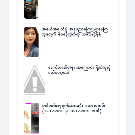
အဖော်အချွတ်နဲ့ အနုပညာကြေးမြင့်နေကြ
သူတွေကို ဝေဖန်လိုက်တဲ့ သင်္ဇာမြင့်မိုရ်
ဒေါက်တာဆိတ်ဖွားအကြောင်း ရိုက်ကူးပုံ
ဖော်တော့မည်
တစ်ပတ်စာ၇ရက်သားသမီး ဟောစာတမ်း
(12.12.2019 မှ 18.12.2019 အထိ)