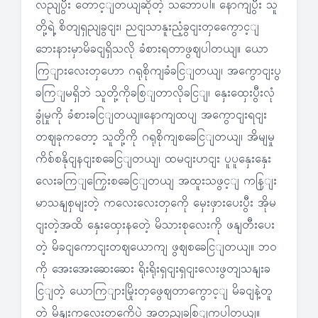
လညျပွီး တောင့ျတယျဆိုတဲ့ သဘောပါ။ နောကျပွီး သူ
တို့ရဲ့ စိတျရှညျခွငျး၊ ညငျသာနူးညံ့ခွငျးတှကွေောင့ျ
ဘေးနားမှာမိခငျရှိသလို ခံစားရတာဖွဈပါတယျ။ ယော
ကြျားလေးတှဟော ဂရုစိုကျခံခငြျတယျ၊ အကွောငျးပွ
ခကြျမရှိဘဲ သူတို့ကိုခစြျတာလိုခငြျ၊ နှေးထှေးပွီးလုံ
ခွုံမှုကို ခံစားခငြျတယျ။နောကျထပျ အကွောငျးရငျး
တဈခုကတော့ သူတို့ကို ဂရုစိုကျစခေငြျတယျ၊ အိမျမှု
ကိစ်စနိုငျနငျးစခေငြျတယျ၊ ထမငျးဟငျး ပူပူနှေးနှေး
လေးခကြျကြှေးစခေငြျတယျ အထူးသဖွင့ျ ကနြျး
မာသနျစှမျးတဲ့ ကလေးလေးတှကေို မှေးဖှားပေးပွီး အိုမ
ငျးတဲ့အထိ နှေးထှေးနတေဲ့ မိသားစုလေးကို ဖနျတီးပေး
တဲ့ မိခငျကောငျးတဈယောကျ ဖွဈစခေငြျတယျ။ ဘဝ
ကို အေးအေးဆေးဆေး ရိုးရိုးရှငျးရှငျးလေးဖွတျသနျးခ
ငြျတဲ့ ယောကြျားမြိုးတှဖွေဈတာကွောင့ျ မိခငျနဲ့တူ
တဲ့ မိနျးကလေးတှကေိုပဲ အတညျခစြျကွပါတယျ။