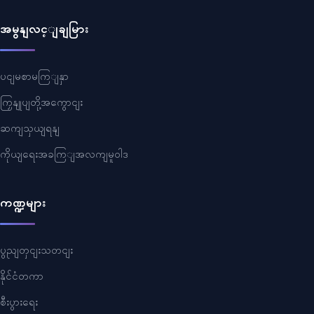
အမွနျလင့ျချမြား
ပငျမစာမကြျနှာ
ကြှနျုပျတို့အကွောငျး
ဆကျသှယျရနျ
ကိုယျရေးအခကြျအလကျမူဝါဒ
ကဏ္ဍများ
ပွညျတှငျးသတငျး
နိုင်ငံတကာ
စီးပွားရေး