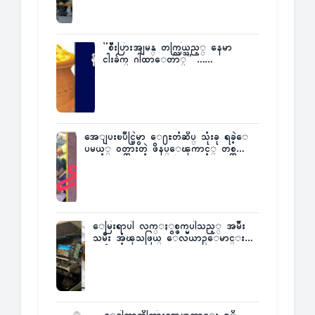
”စီးပြားအျမန္ တက္လြယ္သည့္ နေမာ
ငါးခ်က္ ဂါထာေတာ္” ……
အေျပးၿပိဳင္ပြဲမွာ ေ႐ႊတံဆိပ္ သုံးခု ရခဲ့ေ
ပမယ့္ ဝတ္ထားတဲ့ ဖိနပ္ေၾကာင့္ တစ္က
မာၻလုံးက အံ့အားသင့္ခဲ့ရတဲ့ အျဖစ္မွန္
ေမြးရာပါ လက္ႏွစ္ဖက္မပါသည့္ အမ်ိဳး
သမီး အံ့ၾသဖြယ္ ေလယာဥ္ေမာင္းလို
င္စင္ရရွိ