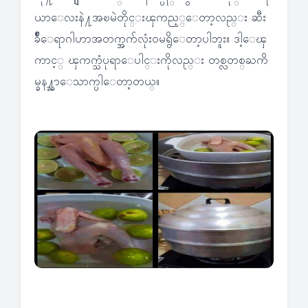
ယာေလးနဲ႔အၿမဲတိုင္းၾကည့္ေတာ့လည္း ဆီး
ခ်ိဳေရာဂါဟာအတက္အက်လုံးဝမရွိေတာ့ပါဘူး။ ဒါ့ေၾ
ကာင့္ ၾကက္သံပုရာေပါင္းကိုလည္း တစ္လတစ္ႀကိ
မ္ခန႔္သာေသာက္ပါေတာ့တယ္။