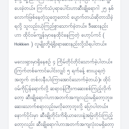
ပေးခဲ့တယ်။ ကြက်သံပုရာပေါင်းဟာဆီးချိုရောဂါ ၂၅ နှစ်
လောက်ဖြစ်နေတဲ့သူတွေတောင် ပျောက်တယ်ဆိုတာသိခဲ့
ရလို့ သူလည်းယုံကြည်စွာသောက်ခဲ့တယ်။ ဒီဆေးနည်း
ဟာ ထိုင်ဝမ်ကျွန်းမှာနေထိုင်နေကြတဲ့ ဟော့ပ်ကင် (
Hokkien ) လူမျိုးတို့ရဲ့ရိုးရာဆေးနည်းလို့သိရပါတယ်။
မလေးရှားမှာရှိနေစဉ် ၄ ကြိမ်တိုင်တိုင်သောက်ခဲ့ပါတယ်။
(ကြက်တစ်ကောင်ပေါင်းလျှင် ၅ ရက်ခန့် စားယူရတဲ့
အတွက် တစ်လနီးပါးကြာအောင်သောက်ခဲ့တယ်)။ ထိုင်
ဝမ်ကိုပြန်ရောက်လို့ ဆရာဝန်ကြီးကဆေးစစ်ကြည့်လိုက်
တော့ ဆီးချိုရောဂါဟာအတက်အကျလည်းမရှိတော့ဘူး။
ဆေးသောက်စရာလည်းမလိုတော့ဘူးလို့ ပြောပါတယ်။
နောက်ပိုင်းမှာ ဆီးချိုတိုင်းကိရိယာလေးနဲ့အမြဲတိုင်းကြည့်
တော့လည်း ဆီးချိုရောဂါဟာအတက်အကျလုံးဝမရှိတော့