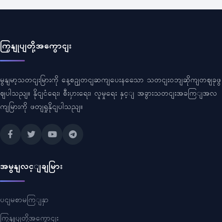
ကြှနျုပျတို့အကွောငျး
မွနျမာ့သတငျးမြားကို နေ့စဥျတငျဆကျပေးနသေော သတငျးဝဘျဆိုကျတဈခုဖွ
ဈပါသညျ။ နိုငျငံရေး၊ စီးပှားရေး၊ လူမှုရေး နှင့ျ အခွားသတငျးအခကြျအလ
ကျမြားကို ဖတျရှုနိုငျပါသညျ။
အမွနျလင့ျချမြား
ပငျမစာမကြျနှာ
ကြှနျုပျတို့အကွောငျး