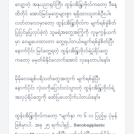
လျော့တဲ့ အနုပညာရှင်ကြီး ထွန်းအိန္ဒြာဗိုလ်ကတော့ ဒီနေ့
ထိတိုင် အောင်မြင်မှုတွေများစွာ ရရှိထားသူတစ်ဉီးပါ။
လတ်တလောမှာတော့ ထွန်းအိန္ဒြာဗိုလ်က မျက်ရစ်ခွဲစိတ်
ပြုပြင်မှုပြုလုပ်ခဲ့တဲ့ သူမရဲ့အတွေ့အကြုံကို လူမှုကွန်ယက်
မှာ ဝေမျှပေးထားတာ တွေ့ရပါတယ်။မျက်ရစ်ခွဲစိတ်ပြီး
နောက်ပိုင်း မြင်တွေ့ရတဲ့ ထွန်းအိန္ဒြာဗိုလ်ရဲ့ပုံရိပ်တွေ
ကတော့ မမှတ်မိနိုင်လောက်အောင် လှနေတာပါနော်။
မိုမိုလေးချစ်ပရိသတ်တွေအတွက် မျက်ရစ်ခွဲပြီး
နောက်ပိုင်း လုံးဝကိုပြောင်းလဲသွားတဲ့ ထွန်းအိန္ဒြာဗိုလ်ရဲ့
အလှပုံရိပ်တွေကို ဖော်ပြပေးလိုက်ပါတယ်နော်။
ထွန်းအိန္ဒြာဗိုလ်ကတော့ "မျက်နှာ က ၆ လ ပြည့်မှ ပုံမှန်
ဖြစ်မှာပါ.. အခု ၂၅ ရက်ပါရှင့်... Banobagiplastic