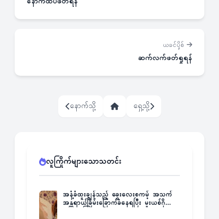
နောက်ထပ်ဖတ်ရန်
ယခင်ပို့စ်
ဆက်လက်ဖတ်ရှုရန်
နောက်သို့
ရှေ့သို့
လူကြိုက်များသောသတင်း
အနံ့ခံထူးချွန်သည့် ခွေးလေးစကမ့် အသက်
အန္တရာယ်ခြိမ်းခြောက်ခံနေရပြီး မူးယစ်ဂိုဏ်း
က ဆုကြေးထုတ်ထား