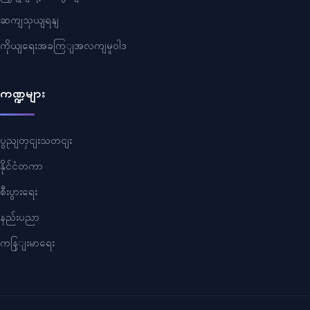
ဆကျသှယျရနျ
ကိုယျရေးအခကြျအလကျမူဝါဒ
ကဏ္ဍများ
ပွညျတှငျးသတငျး
နိုင်ငံတကာ
စီးပွားရေး
နည်းပညာ
ကနြျးမာရေး