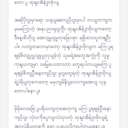
တောျ ထှနျးအိန်ဒွာဗိုလျ
အဆိုပိုငျးမှာရော သရုပျဆောငျပိုငျးမှာပါ ဘယျဘကျက
မှမလြော့တဲ့ အနုပညာရှငျကွီး ထှနျးအိန်ဒွာဗိုလျကတော့
ဒီနေ့ထိတိုငျ အောငျမွငျမှုတှမြေားစှာ ရရှိထားသူတဈဉီး
ပါ။ လတျတလောမှာတော့ ထှနျးအိန်ဒွာဗိုလျက မကြျရ
ဈခှဲစိတျပွုပွငျမှုပွုလုပျခဲ့တဲ့ သူမရဲ့အတှေ့အကွုံကို လူမှု
ကှနျယကျမှာ ဝမြှေပေးထားတာ တှေ့ရပါတယျ။မကြျ
ရဈခှဲစိတျပွီးနောကျပိုငျး မွငျတှေ့ရတဲ့ ထှနျးအိန်ဒွာဗိုလျ
ရဲ့ပုံရိပျတှကေတော့ မမှတျမိနိုငျလောကျအောငျ လှန
တောပါနောျ။
မိုမိုလေးခစြျပရိသတျတှအေတှကျ မကြျရဈခှဲပွီးနော
ကျပိုငျး လုံးဝကိုပွောငျးလဲသှားတဲ့ ထှနျးအိန်ဒွာဗိုလျရဲ့
အလှပုံရိပျတှကေို ဖောျပွပေးလိုကျပါတယျနောျ။