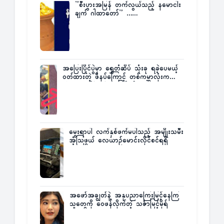
”စီးပွားအမြန် တက်လွယ်သည့် နမောငါး
ချက် ဂါထာတော်” ……
အပြေးပြိုင်ပွဲမှာ ရွှေတံဆိပ် သုံးခု ရခဲ့ပေမယ့်
ဝတ်ထားတဲ့ ဖိနပ်ကြောင့် တစ်ကမ္ဘာလုံးက
အံ့အားသင့်ခဲ့ရတဲ့ အဖြစ်မှန်
မွေးရာပါ လက်နှစ်ဖက်မပါသည့် အမျိုးသမီး
အံ့သြဖွယ် လေယာဉ်မောင်းလိုင်စင်ရရှိ
အဖော်အချွတ်နဲ့ အနုပညာကြေးမြင့်နေကြ
သူတွေကို ဝေဖန်လိုက်တဲ့ သင်္ဇာမြင့်မိုရ်