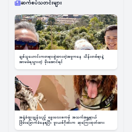
ဆက်စပ်သတင်းများ
ချစ်သူဟောင်းကတရားစွဲထားတဲ့အမှုကနေ သိန်းတစ်ရာနဲ့
အာမခံရသွားတဲ့ မိုးအောင်ရင်
အနံ့ခံထူးချွန်သည့် ခွေးလေးစကမ့် အသက်အန္တရာယ်
ခြိမ်းခြောက်ခံနေရပြီး မူးယစ်ဂိုဏ်းက ဆုကြေးထုတ်ထား