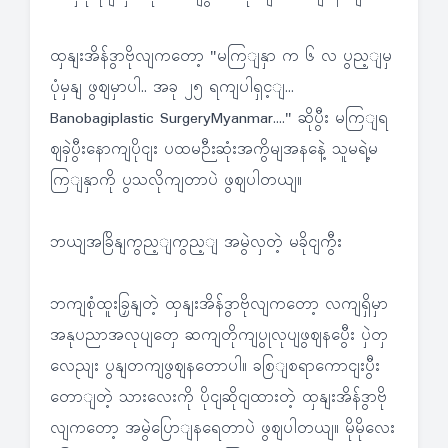
ထှနျးအိန်ဒွာဗိုလျကတော့ "မကြျနှာ က ၆ လ ပွည့ျမှ
ပုံမှနျ ဖွဈမှာပါ.. အခု ၂၅ ရကျပါရှင့ျ...
Banobagiplastic SurgeryMyanmar...." ဆိုပွီး မကြျရ
ဈခှဲပွီးနောကျပိုငျး ပထမဉီးဆုံးအကွိမျအနနေဲ့ သူမရဲ့မ
ကြျနှာကို ပွသလိုကျတာပဲ ဖွဈပါတယျ။
ဘယျအခြိနျကွည့ျကွည့ျ အမွဲလှတဲ့ မခိုငျကွီး
ဘကျစုံထူးခြှနျတဲ့ ထှနျးအိန်ဒွာဗိုလျကတော့ လကျရှိမှာ
အနုပညာအလုပျတှေ ဆကျတိုကျပွုလုပျဖွဈနပွေီး ပှဲတှ
လေညျး ပွနျတကျဖွဈနတောပါ။ ခစြျစရာကောငျးပွီး
တောျတဲ့ သားလေးကို ပိုငျဆိုငျထားတဲ့ ထှနျးအိန်ဒွာဗို
လျကတော့ အမွဲပြောျနရေတာပဲ ဖွဈပါတယျ။ မိုမိုလေး