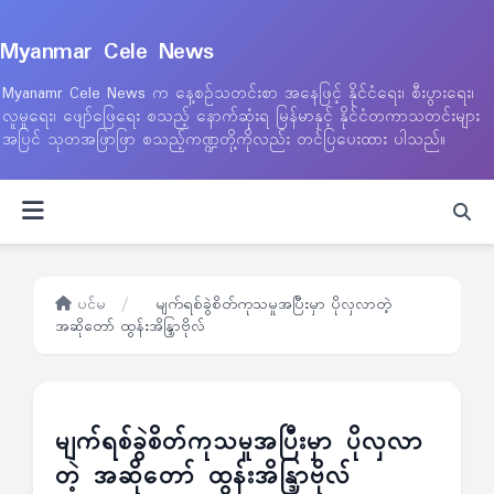
Myanmar Cele News
Myanamr Cele News က နေ့စဉ်သတင်းစာ အနေဖြင့် နိုင်ငံရေး၊ စီးပွားရေး၊
လူမှုရေး၊ ဖျော်ဖြေရေး စသည့် နောက်ဆုံးရ မြန်မာနှင့် နိုင်ငံတကာသတင်းများ
အပြင် သုတအဖြာဖြာ စသည့်ကဏ္ဍတို့ကိုလည်း တင်ပြပေးထား ပါသည်။
ပင်မ
/
မျက်ရစ်ခွဲစိတ်ကုသမှုအပြီးမှာ ပိုလှလာတဲ့
အဆိုတော် ထွန်းအိန္ဒြာဗိုလ်
မျက်ရစ်ခွဲစိတ်ကုသမှုအပြီးမှာ ပိုလှလာ
တဲ့ အဆိုတော် ထွန်းအိန္ဒြာဗိုလ်