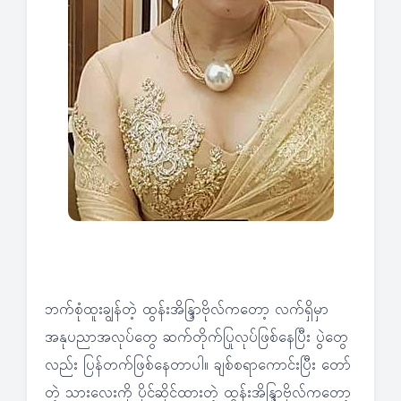
ဘက်စုံထူးချွန်တဲ့ ထွန်းအိန္ဒြာဗိုလ်ကတော့ လက်ရှိမှာ
အနုပညာအလုပ်တွေ ဆက်တိုက်ပြုလုပ်ဖြစ်နေပြီး ပွဲတွေ
လည်း ပြန်တက်ဖြစ်နေတာပါ။ ချစ်စရာကောင်းပြီး တော်
တဲ့ သားလေးကို ပိုင်ဆိုင်ထားတဲ့ ထွန်းအိန္ဒြာဗိုလ်ကတော့