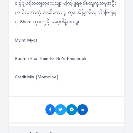
ခစြျပရိသတျတှလေညျး မကြျရဈခှဲစိတျကုသမှုအပွီး
မှာ ပိုလှလာတဲ့ အဆိုတောျ ထှနျအိန်ဒွာဗိုလျကိုခစြျရ
ငျ Share သှားကွဖို့ မမေ့ပါနဲ့နောျ။
Myint Myat
Source:Htun Eaindra Bo's Facebook
Credit:Mia (Momolay)