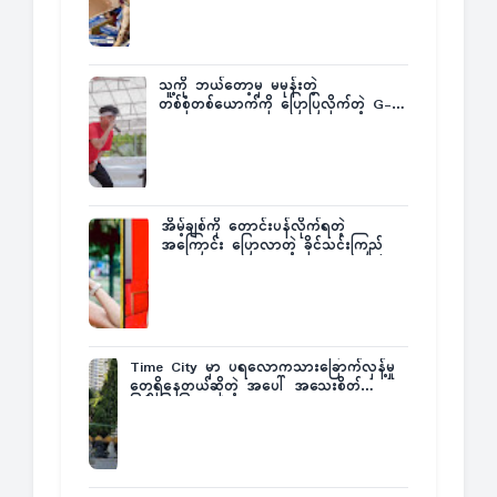
သူ့ကို ဘယ်တော့မှ မမုန်းတဲ့
တစ်စုံတစ်ယောက်ကို ပြောပြလိုက်တဲ့ G-
Fatt
အိမ့်ချစ်ကို တောင်းပန်လိုက်ရတဲ့
အကြောင်း ပြောလာတဲ့ ခိုင်သင်းကြည်
Time City မှာ ပရလောကသားခြောက်လှန့်မှု
တွေရှိနေတယ်ဆိုတဲ့ အပေါ် အသေးစိတ်
ပြန်ပြောပြလာတဲ့ Times City Project
Director ဦးမြတ်မင်း