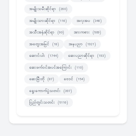
အမျိုးသမီးဆိုင်ရာ
(260)
အမျိုးသားဆိုင်ရာ
အလှအပ
(116)
(346)
အသီးအနှံဆိုင်ရာ
အားကစား
(90)
(509)
အတွေးအမြင်
အနုပညာ
(18)
(1921)
ဆောင်းပါး
ဆေးပညာဆိုင်ရာ
(1744)
(193)
ဆေးဖက်ဝင်အပင်အကြောင်း
(110)
ဆေးမြီးတို
ဗေဒင်
(87)
(154)
ရွေးကောက်ပွဲသတင်း
(397)
ပြည်တွင်းသတင်း
(5116)