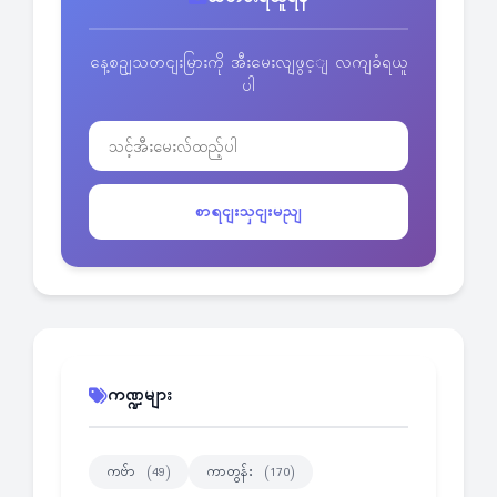
နေ့စဥျသတငျးမြားကို အီးမေးလျဖွင့ျ လကျခံရယူ
ပါ
စာရငျးသှငျးမညျ
ကဏ္ဍများ
ကဗ်ာ
ကာတွန်း
(49)
(170)