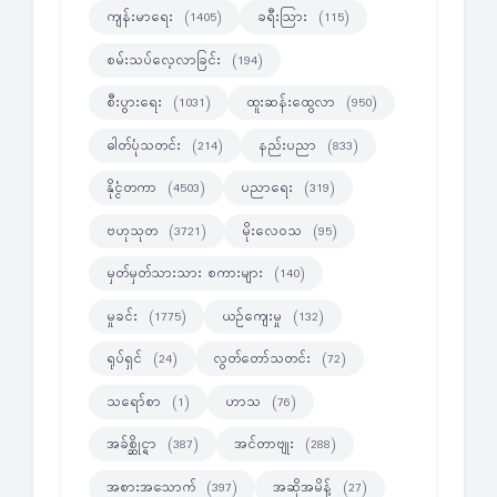
ကျန်းမာရေး
ခရီးသြား
(1405)
(115)
စမ်းသပ်လေ့လာခြင်း
(194)
စီးပွားရေး
ထူးဆန်းထွေလာ
(1031)
(950)
ဓါတ်ပုံသတင်း
နည်းပညာ
(214)
(833)
နိုင္ငံတကာ
ပညာရေး
(4503)
(319)
ဗဟုသုတ
မိုးလေဝသ
(3721)
(95)
မှတ်မှတ်သားသား စကားများ
(140)
မှုခင်း
ယဉ်ကျေးမှု
(1775)
(132)
ရုပ်ရှင်
လွတ်တော်သတင်း
(24)
(72)
သရော်စာ
ဟာသ
(1)
(76)
အခ်စ္ဆိုင္ရာ
အင်တာဗျုး
(387)
(288)
အစားအသောက်
အဆိုအမိန့်
(397)
(27)