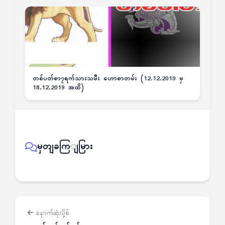
တစ်ပတ်စာ၇ရက်သားသမီး ဟောစာတမ်း (12.12.2019 မှ
18.12.2019 အထိ)
မှတျခကြျမြား
နောက်ဆုံးပို့စ်