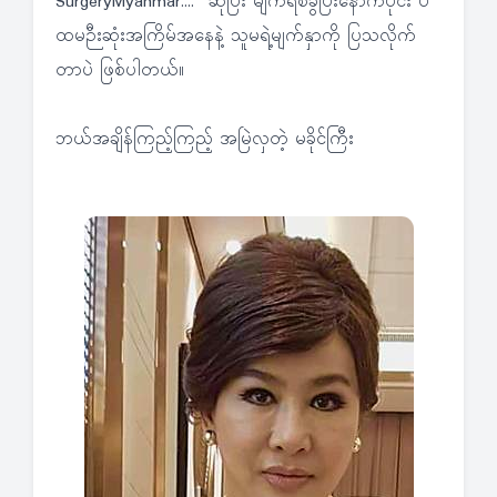
SurgeryMyanmar...." ဆိုပြီး မျက်ရစ်ခွဲပြီးနောက်ပိုင်း ပ
ထမဉီးဆုံးအကြိမ်အနေနဲ့ သူမရဲ့မျက်နှာကို ပြသလိုက်
တာပဲ ဖြစ်ပါတယ်။
ဘယ်အချိန်ကြည့်ကြည့် အမြဲလှတဲ့ မခိုင်ကြီး