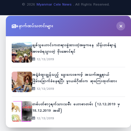
©
2026
Myanmar Cele News
. All Rights Reserved.
နောက်ထပ်သတင်းများ
ချစ်သူဟောင်းကတရားစွဲထားတဲ့အမှုကနေ သိန်းတစ်ရာနဲ့
အာမခံရသွားတဲ့ မိုးအောင်ရင်
12/13/2019
အနံ့ခံထူးချွန်သည့် ခွေးလေးစကမ့် အသက်အန္တရာယ်
ခြိမ်းခြောက်ခံနေရပြီး မူးယစ်ဂိုဏ်းက ဆုကြေးထုတ်ထား
12/13/2019
တစ်ပတ်စာ၇ရက်သားသမီး ဟောစာတမ်း (12.12.2019 မှ
18.12.2019 အထိ)
12/13/2019
Unicode
ဇော်ဂျီ