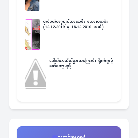
တစ်ပတ်စာ၇ရက်သားသမီး ဟောစာတမ်း
(12.12.2019 မှ 18.12.2019 အထိ)
ဒေါက်တာဆိတ်ဖွားအကြောင်း ရိုက်ကူးပုံ
ဖော်တော့မည်
သတင်းရယူရန်