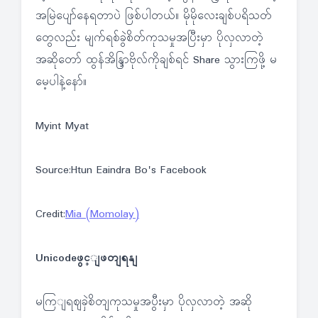
အမြဲပျော်နေရတာပဲ ဖြစ်ပါတယ်။ မိုမိုလေးချစ်ပရိသတ်
တွေလည်း မျက်ရစ်ခွဲစိတ်ကုသမှုအပြီးမှာ ပိုလှလာတဲ့
အဆိုတော် ထွန်အိန္ဒြာဗိုလ်ကိုချစ်ရင် Share သွားကြဖို့ မ
မေ့ပါနဲ့နော်။
Myint Myat
Source:Htun Eaindra Bo's Facebook
Credit:
Mia (Momolay)
Unicodeဖွင့ျဖတျရနျ
မကြျရဈခှဲစိတျကုသမှုအပွီးမှာ ပိုလှလာတဲ့ အဆို