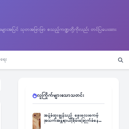
သတင်းများအပြင် သုတအဖြာဖြာ စသည့်ကဏ္ဍတို့ကိုလည်း တင်ပြပေးထား
ရေး
လူကြိုက်များသောသတင်း
အနံ့ခံထူးချွန်သည့် ခွေးလေးစကမ့်
အသက်အန္တရာယ်ခြိမ်းခြောက်ခံနေရ
ပြီး မူးယစ်ဂိုဏ်းက ဆုကြေး