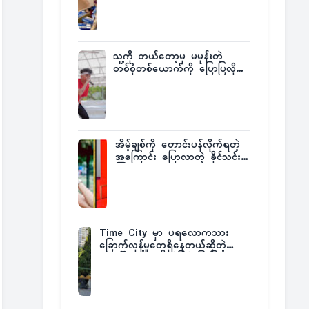
ထုတ်ထား
သူ့ကို ဘယ်တော့မှ မမုန်းတဲ့
တစ်စုံတစ်ယောက်ကို ပြောပြလိုက်
တဲ့ G-Fatt
အိမ့်ချစ်ကို တောင်းပန်လိုက်ရတဲ့
အကြောင်း ပြောလာတဲ့ ခိုင်သင်း
ကြည်
Time City မှာ ပရလောကသား
ခြောက်လှန့်မှုတွေရှိနေတယ်ဆိုတဲ့
အပေါ် အသေးစိတ်ပြန်ပြောပြလာတဲ့
Times City Project Director ဦး
မြတ်မင်း