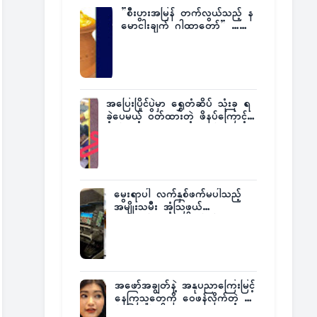
”စီးပွားအမြန် တက်လွယ်သည့် န
မောငါးချက် ဂါထာတော်” ……
အပြေးပြိုင်ပွဲမှာ ရွှေတံဆိပ် သုံးခု ရ
ခဲ့ပေမယ့် ဝတ်ထားတဲ့ ဖိနပ်ကြောင့်
တစ်ကမ္ဘာလုံးက အံ့အားသင့်ခဲ့ရတဲ့
အဖြစ်မှန်
မွေးရာပါ လက်နှစ်ဖက်မပါသည့်
အမျိုးသမီး အံ့သြဖွယ်
လေယာဉ်မောင်းလိုင်စင်ရရှိ
အဖော်အချွတ်နဲ့ အနုပညာကြေးမြင့်
နေကြသူတွေကို ဝေဖန်လိုက်တဲ့ သ
င်္ဇာမြင့်မိုရ်