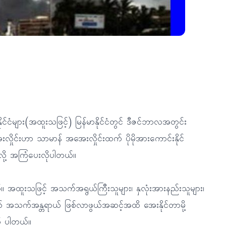
ငံများ(အထူးသဖြင့်) မြန်မာနိုင်ငံတွင် ဒီဇင်ဘာလအတွင်း
းလှိုင်းဟာ သာမာန် အအေးလှိုင်းထက် ပိုမိုအားကောင်းနိုင်
လို့ အကြံပေးလိုပါတယ်။
 အထူးသဖြင့် အသက်အရွယ်ကြီးသူများ၊ နှလုံးအားနည်းသူများ၊
က် အသက်အန္တရာယ် ဖြစ်လာဖွယ်အဆင့်အထိ အေးနိုင်တာမို့
ုက် ပါတယ်။