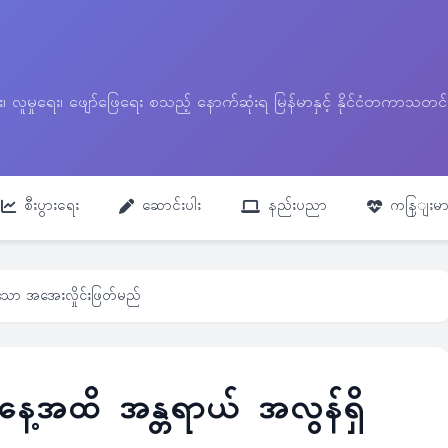
ေး၊ လူမှုရေး၊ ဖျော်ဖြေရေး စသည့် နောက်ဆုံးရ မြန်မာနှင့် နိုင်ငံတကာ
စီးပွားရေး
ဆောင်းပါး
နည်းပညာ
ကနြျးမာ
သော အအေးလှိုင်းဖြတ်မည်
ေ့အထိ အန္တရာယ် အလွန်ရှိ