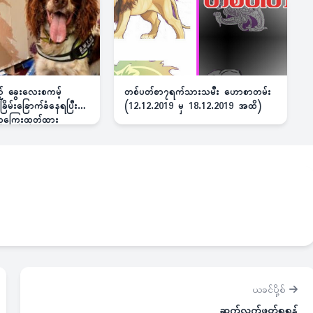
ည့် ခွေးလေးစကမ့်
တစ်ပတ်စာ၇ရက်သားသမီး ဟောစာတမ်း
ိမ်းခြောက်ခံနေရပြီး
(12.12.2019 မှ 18.12.2019 အထိ)
 ဆုကြေးထုတ်ထား
ယခင်ပို့စ်
ဆက်လက်ဖတ်ရှုရန်