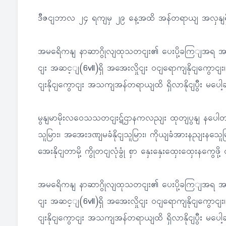
ဒီဇငျဘာလ ၂၄ ရကျမှ ၂၉ နေ့အထိ အန်တရာယျ အလှနျရှ
အမရေိကနျ နာဆာဂွိုလျထုသတငျး၏ ပေးပို့ခကြျအရ အာရှန
ငျး အဆင့ျ(6vll)ရှိ အအေးလှိုငျး ဝငျရောကျနိုငျကွောငျ
ငျးနိုငျကွောငျး အသကျအန်တရာယျထိ ရှိလာနိုငျပွီး မပေ
မွနျမာမိုးလဝေသသတငျးဋ်ဌာနကလညျး ထုတျပွနျ နပေါတ
သူမြား၊ အအေးဒဏျမခံနိုငျသူမြား၊ ကိုယျခံအားနည
အေးနိုငျတာမို့ ကွိုတငျလုံခွုံ စှာ နှေးနှေးထှေးထှေးနကွေဖ
အမရေိကနျ နာဆာဂွိုလျထုသတငျး၏ ပေးပို့ခကြျအရ အာရှန
ငျး အဆင့ျ(6vll)ရှိ အအေးလှိုငျး ဝငျရောကျနိုငျကွောငျ
ငျးနိုငျကွောငျး အသကျအန်တရာယျထိ ရှိလာနိုငျပွီး မပေ