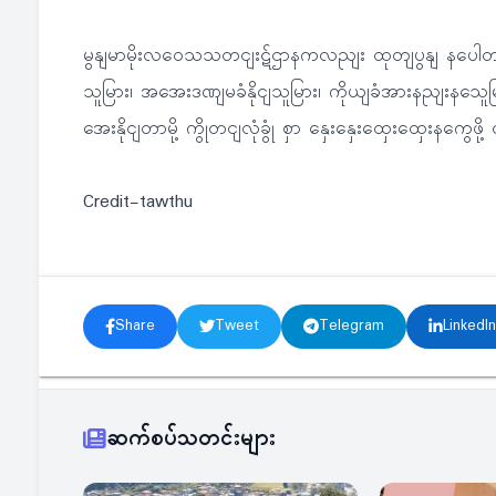
မွနျမာမိုးလဝေသသတငျးဋ်ဌာနကလညျး ထုတျပွနျ နပေါတ
သူမြား၊ အအေးဒဏျမခံနိုငျသူမြား၊ ကိုယျခံအားနည
အေးနိုငျတာမို့ ကွိုတငျလုံခွုံ စှာ နှေးနှေးထှေးထှေးနကွေဖ
Credit-tawthu
Share
Tweet
Telegram
LinkedIn
ဆက်စပ်သတင်းများ