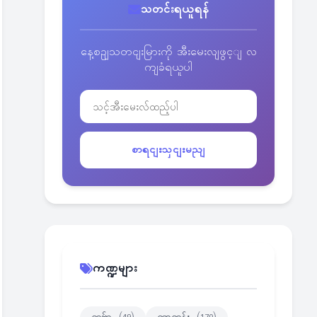
သတင်းရယူရန်
နေ့စဥျသတငျးမြားကို အီးမေးလျဖွင့ျ လ
ကျခံရယူပါ
စာရငျးသှငျးမညျ
ကဏ္ဍများ