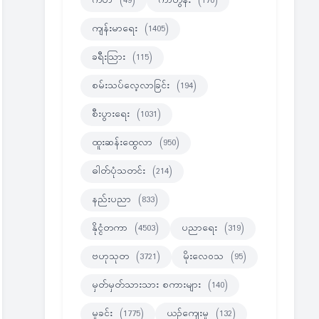
ကဗ်ာ
(49)
ကာတွန်း
(170)
ကျန်းမာရေး
(1405)
ခရီးသြား
(115)
စမ်းသပ်လေ့လာခြင်း
(194)
စီးပွားရေး
(1031)
ထူးဆန်းထွေလာ
(950)
ဓါတ်ပုံသတင်း
(214)
နည်းပညာ
(833)
နိုင္ငံတကာ
(4503)
ပညာရေး
(319)
ဗဟုသုတ
(3721)
မိုးလေဝသ
(95)
မှတ်မှတ်သားသား စကားများ
(140)
မှုခင်း
(1775)
ယဉ်ကျေးမှု
(132)