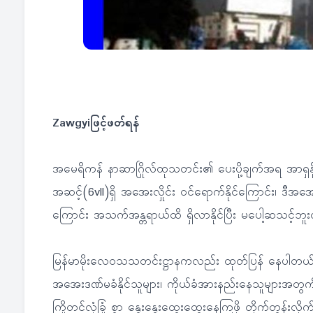
Zawgyiဖြင့်ဖတ်ရန်
အမေရိကန် နာဆာဂြိုလ်ထုသတင်း၏ ပေးပို့ချက်အရ အာရှနိုင်
အဆင့်(6vll)ရှိ အအေးလှိုင်း ဝင်ရောက်နိုင်ကြောင်း၊ ဒီအအေ
ကြောင်း အသက်အန္တရာယ်ထိ ရှိလာနိုင်ပြီး မပေါ့ဆသင့်ဘူး
မြန်မာမိုးလေဝသသတင်းဋ္ဌာနကလည်း ထုတ်ပြန် နေပါတယ်။
အအေးဒဏ်မခံနိုင်သူများ၊ ကိုယ်ခံအားနည်းနေသူများအတွ
ကြိုတင်လုံခြုံ စွာ နွေးနွေးထွေးထွေးနေကြဖို့ တိုက်တွန်းလိ