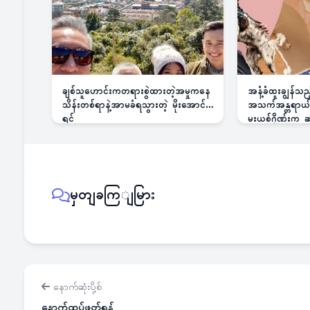
ချစ်သူဟောင်းကတရားစွဲထားတဲ့အမှုကနေ
အနံ့ခံထူးချွန်သ
သိန်းတစ်ရာနဲ့အာမခံရသွားတဲ့ မိုးအောင်
အသက်အန္တရာယ်ခြ
ရင်
မူးယစ်ဂိုဏ်းက
မှတျခကြျမြား
နောက်ဆုံးပို့စ်
နောက်ထပ်ဖတ်ရန်