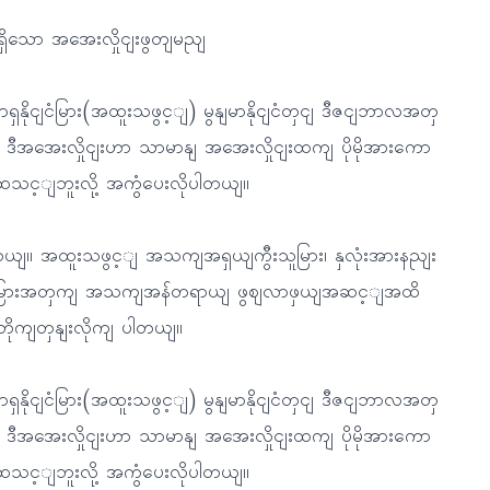
ိသော အအေးလှိုငျးဖွတျမညျ
ိုငျငံမြား(အထူးသဖွင့ျ) မွနျမာနိုငျငံတှငျ ဒီဇငျဘာလအတှ
း၊ ဒီအအေးလှိုငျးဟာ သာမာနျ အအေးလှိုငျးထကျ ပိုမိုအားကော
ါ့ဆသင့ျဘူးလို့ အကွံပေးလိုပါတယျ။
ယျ။ အထူးသဖွင့ျ အသကျအရှယျကွီးသူမြား၊ နှလုံးအားနညျး
ျးနသေူမြားအတှကျ အသကျအန်တရာယျ ဖွဈလာဖှယျအဆင့ျအထိ
ို့ တိုကျတှနျးလိုကျ ပါတယျ။
ိုငျငံမြား(အထူးသဖွင့ျ) မွနျမာနိုငျငံတှငျ ဒီဇငျဘာလအတှ
း၊ ဒီအအေးလှိုငျးဟာ သာမာနျ အအေးလှိုငျးထကျ ပိုမိုအားကော
ါ့ဆသင့ျဘူးလို့ အကွံပေးလိုပါတယျ။