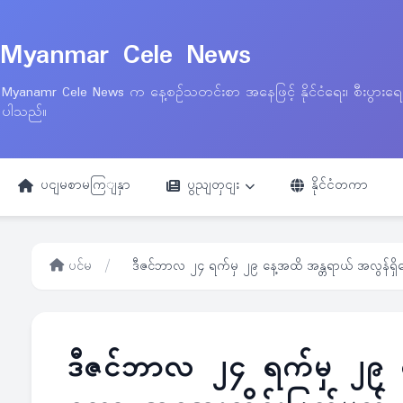
Myanmar Cele News
Myanamr Cele News က နေ့စဉ်သတင်းစာ အနေဖြင့် နိုင်ငံရေး၊ စီးပွားရ
ပါသည်။
ပငျမစာမကြျနှာ
ပွညျတှငျး
နိုင်ငံတကာ
ပင်မ
/
ဒီဇင်ဘာလ ၂၄ ရက်မှ ၂၉ နေ့အထိ အန္တရာယ် အလွန်ရှိ
ဒီဇင်ဘာလ ၂၄ ရက်မှ ၂၉ န