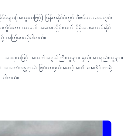
ငံများ(အထူးသဖြင့်) မြန်မာနိုင်ငံတွင် ဒီဇင်ဘာလအတွင်း
းလှိုင်းဟာ သာမာန် အအေးလှိုင်းထက် ပိုမိုအားကောင်းနိုင်
လို့ အကြံပေးလိုပါတယ်။
 အထူးသဖြင့် အသက်အရွယ်ကြီးသူများ၊ နှလုံးအားနည်းသူများ၊
က် အသက်အန္တရာယ် ဖြစ်လာဖွယ်အဆင့်အထိ အေးနိုင်တာမို့
ုက် ပါတယ်။