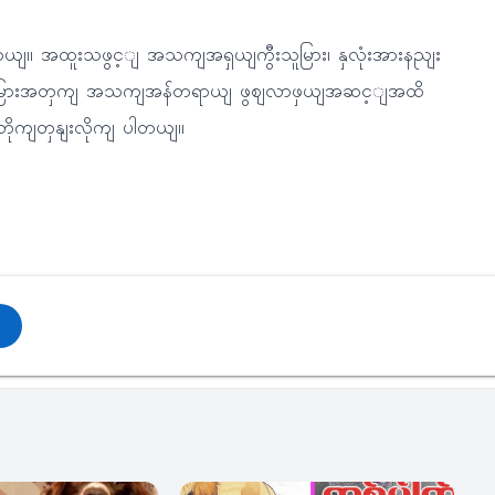
ယျ။ အထူးသဖွင့ျ အသကျအရှယျကွီးသူမြား၊ နှလုံးအားနညျး
ျးနသေူမြားအတှကျ အသကျအန်တရာယျ ဖွဈလာဖှယျအဆင့ျအထိ
ို့ တိုကျတှနျးလိုကျ ပါတယျ။