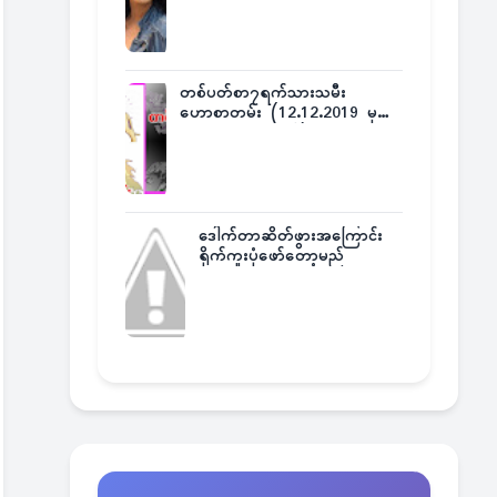
တစ်ပတ်စာ၇ရက်သားသမီး
ဟောစာတမ်း (12.12.2019 မှ
18.12.2019 အထိ)
ဒေါက်တာဆိတ်ဖွားအကြောင်း
ရိုက်ကူးပုံဖော်တော့မည်