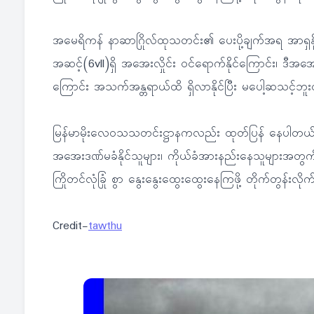
အမေရိကန် နာဆာဂြိုလ်ထုသတင်း၏ ပေးပို့ချက်အရ အာရှနိုင်
အဆင့်(6vll)ရှိ အအေးလှိုင်း ဝင်ရောက်နိုင်ကြောင်း၊ ဒီအအေ
ကြောင်း အသက်အန္တရာယ်ထိ ရှိလာနိုင်ပြီး မပေါ့ဆသင့်ဘူး
မြန်မာမိုးလေဝသသတင်းဋ္ဌာနကလည်း ထုတ်ပြန် နေပါတယ်။
အအေးဒဏ်မခံနိုင်သူများ၊ ကိုယ်ခံအားနည်းနေသူများအတွ
ကြိုတင်လုံခြုံ စွာ နွေးနွေးထွေးထွေးနေကြဖို့ တိုက်တွန်းလိ
Credit-
tawthu