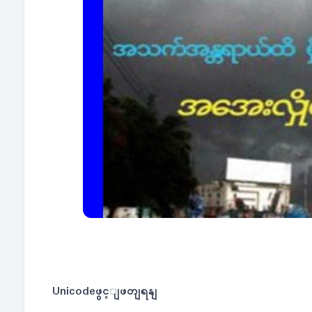
Unicodeဖွင့ျဖတျရနျ