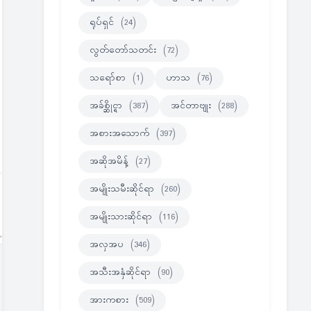
ရုပ်ရှင်
(24)
လွတ်တော်သတင်း
(72)
သရော်စာ
(1)
ဟာသ
(76)
အခ်စ္ဆိုင္ရာ
(387)
အင်တာဗျုး
(288)
အစားအသောက်
(397)
အဆိုအမိန့်
(27)
အမျိုးသမီးဆိုင်ရာ
(260)
အမျိုးသားဆိုင်ရာ
(116)
အလှအပ
(346)
အသီးအနှံဆိုင်ရာ
(90)
အားကစား
(509)