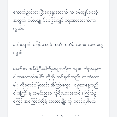
ကောက်ညှင်းစားပြီးရေနွေးသောက် က ဝမ်းချုပ်စေတဲ့
အတွက် ဝမ်းမချူ ပ်စေခြင်လျှင် ရေအေးသောက်ကာ
ကွယ်ပါ
နှလုံးရောဂါ မဖြစ်အောင် အဆီ အဆိမ့် အစေး အစာတွေ
ရှောင်
မနက်စာ အုန်းနို့ိခေါက်စွဲနေ့လည်စာ ဒန်ပေါက်ညနေစာ
ငါးသလောက်ပေါင်း တို့ကို တစ်ရက်တည်း စားသုံးတာ
မျိုး ကိုရှောင်ပါမိုးလင်း အီကြာကွေး ၊ စမှူဆာနေ့လည်
ငါးကြော် နဲ့ ထမင်းညစာ ကိုရီးယားအကင် ၊ ကြက်ဥ
ကြော် အကြော်စုံတို့နဲ့ စားတာမျိုး ကို ရှောင်ရပါမယ်