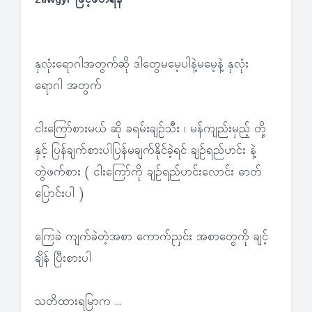
နှလုံးရောဂါအတွက်ဆို ဒါတွေမမေ့ပါနဲ့မမေ့နဲ့ နှလုံး
ရောဂါ အတွက်
ငါးကြော်စားမယ် ဆို ခရမ်းချဉ်သီး ၊ မန်ကျည်းမှည့် တို့
နှင့် ပြန်ချက်စားပါပြန်မချက်နိုင်ခဲ့ရင် ချဉ်ရည်ဟင်း နဲ့
တွဲဖက်စား ( ငါးကြော်ကို ချဉ်ရည်ဟင်းလောင်း ဓာတ်
ပြောင်းပါ )
ကြေခဲ ကျက်ခဲတဲ့အစာ ကောက်ညှင်း အစာတွေကို ချင့်
ချိန် ပြီးစားပါ
သတိထားရမြာက …