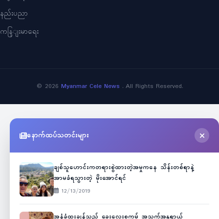
နည်းပညာ
ကနြျးမာရေး
©
2026
Myanmar Cele News
. All Rights Reserved.
နောက်ထပ်သတင်းများ
ချစ်သူဟောင်းကတရားစွဲထားတဲ့အမှုကနေ သိန်းတစ်ရာနဲ့
အာမခံရသွားတဲ့ မိုးအောင်ရင်
12/13/2019
အနံ့ခံထူးချွန်သည့် ခွေးလေးစကမ့် အသက်အန္တရာယ်