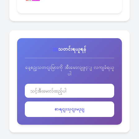
သတင်းရယူရန်
နေ့စဥျသတငျးမြားကို အီးမေးလျဖွင့ျ လကျခံရယူ
ပါ
စာရငျးသှငျးမညျ