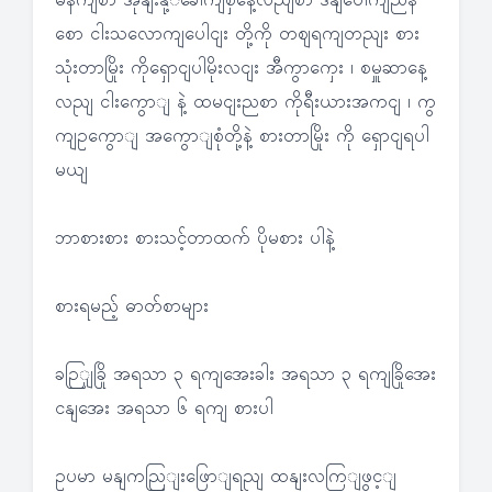
မနကျစာ အုနျးနို့ိခေါကျစှဲနေ့လညျစာ ဒနျပေါကျညန
စော ငါးသလောကျပေါငျး တို့ကို တဈရကျတညျး စား
သုံးတာမြိုး ကိုရှောငျပါမိုးလငျး အီကွာကှေး ၊ စမှူဆာနေ့
လညျ ငါးကွောျ နဲ့ ထမငျးညစာ ကိုရီးယားအကငျ ၊ ကွ
ကျဥကွောျ အကွောျစုံတို့နဲ့ စားတာမြိုး ကို ရှောငျရပါ
မယျ
ဘာစားစား စားသင့်တာထက် ပိုမစား ပါနဲ့
စားရမည့် ဓာတ်စာများ
ခဉြျခြို အရသာ ၃ ရကျအေးခါး အရသာ ၃ ရကျခြိုအေး
ငနျအေး အရသာ ၆ ရကျ စားပါ
ဥပမာ မနျကညြျးဖြောျရညျ ထနျးလကြျဖွင့ျ