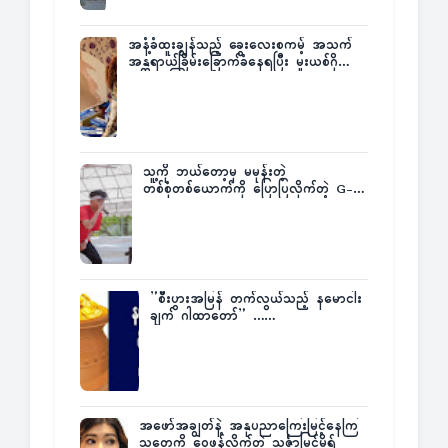
အနံ့ခံထူးချွန်သည့် ခွေးလေးစကမ့် အသက်
အန္တရာယ်ခြိမ်းခြောက်ခံနေရပြီး မူးယစ်ဂိုဏ်း
က ဆုကြေးထုတ်ထား
သူ့ကို ဘယ်တော့မှ မမုန်းတဲ့
တစ်စုံတစ်ယောက်ကို ပြောပြလိုက်တဲ့ G-
Fatt
”စီးပွားအမြန် တက်လွယ်သည့် နမောငါး
ချက် ဂါထာတော်” ……
အဖော်အချွတ်နဲ့ အနုပညာကြေးမြင့်နေကြ
သူတွေကို ဝေဖန်လိုက်တဲ့ သင်္ဇာမြင့်မိုရ်