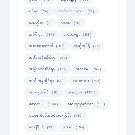
ရုပ်ရှင်
လွတ်တော်သတင်း
(24)
(72)
သရော်စာ
ဟာသ
(1)
(76)
အခ်စ္ဆိုင္ရာ
အင်တာဗျုး
(387)
(288)
အစားအသောက်
အဆိုအမိန့်
(397)
(27)
အမျိုးသမီးဆိုင်ရာ
(260)
အမျိုးသားဆိုင်ရာ
အလှအပ
(116)
(346)
အသီးအနှံဆိုင်ရာ
အားကစား
(90)
(509)
အတွေးအမြင်
အနုပညာ
(18)
(1921)
ဆောင်းပါး
ဆေးပညာဆိုင်ရာ
(1744)
(193)
ဆေးဖက်ဝင်အပင်အကြောင်း
(110)
ဆေးမြီးတို
ဗေဒင်
(87)
(154)