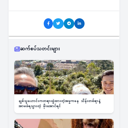
ဆက်စပ်သတင်းများ
ချစ်သူဟောင်းကတရားစွဲထားတဲ့အမှုကနေ သိန်းတစ်ရာနဲ့
အာမခံရသွားတဲ့ မိုးအောင်ရင်