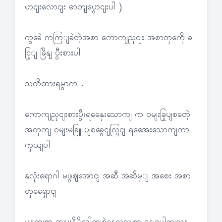
ဟငျးလောငျး ဓာတျပွောငျးပါ )
ကွခေဲ ကကြျခဲတဲ့အစာ ကောကျညှငျး အစာတှကေို ခ
ငြ့ျ ခြိနျ ပွီးစားပါ
သတိထားရမွာက …
ကောကျညှငျးစားပွီးရနှေေးသောကျ က ဝမျးခြုပျစတေဲ့
အတှကျ ဝမျးမခြူ ပျစခွေငျလြှငျ ရအေေးသောကျကာ
ကှယျပါ
နှလုံးရောဂါ မဖွဈအောငျ အဆီ အဆိမ့ျ အစေး အစာ
တှရှေောငျ