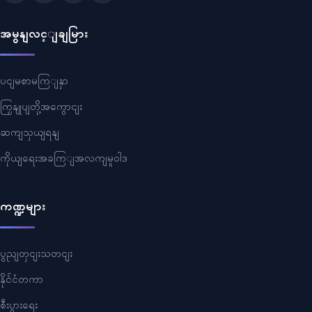
အမွနျလင့ျချမြား
ပငျမစာမကြျနှာ
ကြှနျုပျတို့အကွောငျး
ဆကျသှယျရနျ
ကိုယျရေးအခကြျအလကျမူဝါဒ
ကဏ္ဍများ
ပွညျတှငျးသတငျး
နိုင်ငံတကာ
စီးပွားရေး