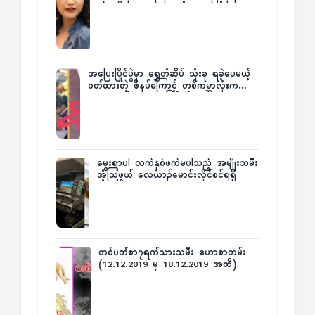
အပြေးပြိုင်ပွဲမှာ ရွှေတံဆိပ် သုံးခု ရခဲ့ပေမယ့်
ဝတ်ထားတဲ့ ဖိနပ်ကြောင့် တစ်ကမ္ဘာလုံးက
အံ့အားသင့်ခဲ့ရတဲ့ အဖြစ်မှန်
မွေးရာပါ လက်နှစ်ဖက်မပါသည့် အမျိုးသမီး
အံ့သြဖွယ် လေယာဉ်မောင်းလိုင်စင်ရရှိ
တစ်ပတ်စာ၇ရက်သားသမီး ဟောစာတမ်း
(12.12.2019 မှ 18.12.2019 အထိ)