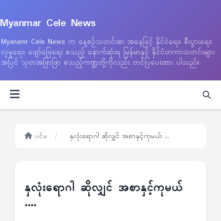
Myanmar Cele News
Myanamr Cele News က နေ့စဉ်သတင်းစာ အနေဖြင့် နိုင်ငံရေး၊ စီးပွားရေး၊
လူမှုရေး၊ ဖျော်ဖြေရေး စသည့် နောက်ဆုံးရ မြန်မာနှင့် နိုင်ငံတကာသတင်းများ
အပြင် သုတအဖြာဖြာ စသည့်ကဏ္ဍတို့ကိုလည်း တင်ပြပေးထား ပါသည်။
ပင်မ
/
နှလုံးရောဂါ ဆိုလျှင် အစာနှင့်ကုမယ် ….
နှလုံးရောဂါ ဆိုလျှင် အစာနှင့်ကုမယ်
….