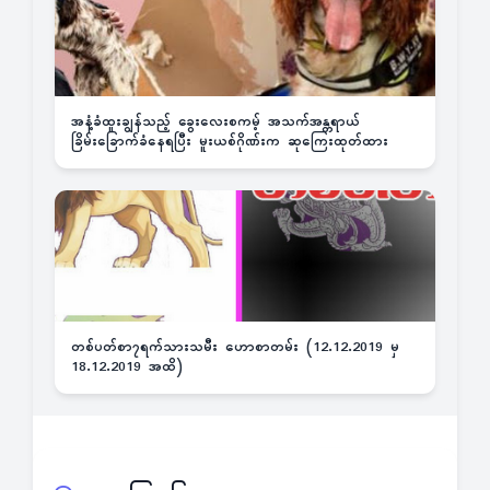
အနံ့ခံထူးချွန်သည့် ခွေးလေးစကမ့် အသက်အန္တရာယ်
ခြိမ်းခြောက်ခံနေရပြီး မူးယစ်ဂိုဏ်းက ဆုကြေးထုတ်ထား
တစ်ပတ်စာ၇ရက်သားသမီး ဟောစာတမ်း (12.12.2019 မှ
18.12.2019 အထိ)