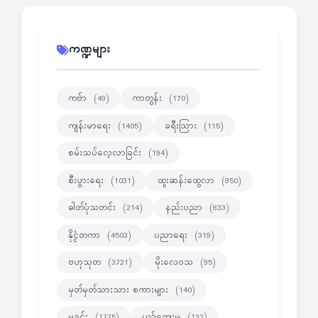
ကဏ္ဍများ
ကဗ်ာ
ကာတွန်း
(49)
(170)
ကျန်းမာရေး
ခရီးသြား
(1405)
(115)
စမ်းသပ်လေ့လာခြင်း
(194)
စီးပွားရေး
ထူးဆန်းထွေလာ
(1031)
(950)
ဓါတ်ပုံသတင်း
နည်းပညာ
(214)
(833)
နိုင္ငံတကာ
ပညာရေး
(4503)
(319)
ဗဟုသုတ
မိုးလေဝသ
(3721)
(95)
မှတ်မှတ်သားသား စကားများ
(140)
မှုခင်း
ယဉ်ကျေးမှု
(1775)
(132)