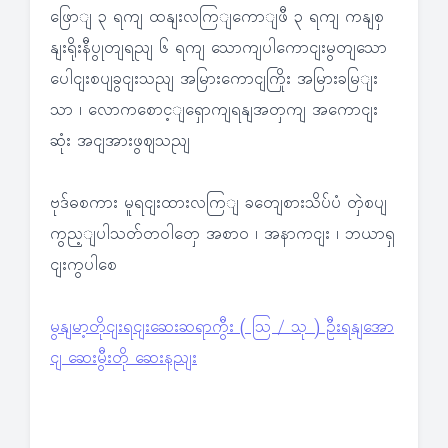
ဖြောျ ၃ ရကျ ထနျးလကြျကောျဖီ ၃ ရကျ ကနျစှ
နျးရိုးနီပွုတျရညျ ၆ ရကျ သောကျပါကောငျးမွတျသော
ပေါငျးစပျခွငျးသညျ အမြားကောငျကြိုး အမြားခမြျး
သာ ၊ လောကစောင့ျရှောကျရနျအတှကျ အကောငျး
ဆုံး အငျအားဖွဈသညျ
ဗုဒ်ဓစကား မူရငျးထားလကြျ ခတျေစားသိပ်ပံ တှဲစပျ
ကွည့ျပါသတ်တဝါတှေ အစာဝ ၊ အနာကငျး ၊ ဘယာရှ
ငျးကွပါစေ
မွနျမာ့တိုငျးရငျးဆေးဆရာကွီး ( ဩ / သု ) ဦးရနျအော
ငျ ဆေးမွီးတို ဆေးနညျး