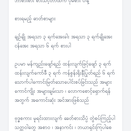
ဘာစားစား စားသင့်တာထက် ပိုမစား ပါနဲ့
စားရမည့် ဓာတ်စာများ
ချဉ်ချို အရသာ ၃ ရက်အေးခါး အရသာ ၃ ရက်ချိုအေး
ငန်အေး အရသာ ၆ ရက် စားပါ
ဥပမာ မန်ကျည်းဖျော်ရည် ထန်းလျက်ဖြင့်ဖျော် ၃ ရက်
ထန်းလျက်ကော်ဖီ ၃ ရက် ကန်စွန်းရိုးနီပြုတ်ရည် ၆ ရက်
သောက်ပါကောင်းမြတ်သောပေါင်းစပ်ခြင်းသည် အများ
ကောင်ကျိုး အများချမ်းသာ ၊ လောကစောင့်ရှောက်ရန်
အတွက် အကောင်းဆုံး အင်အားဖြစ်သည်
ဗုဒ္ဓစကား မူရင်းထားလျက် ခေတ်စားသိပ္ပံ တွဲစပ်ကြည့်ပါ
သတ္တဝါတွေ အစာဝ ၊ အနာကင်း ၊ ဘယာရှင်းကြပါစေ