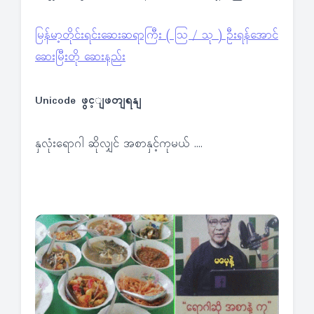
မြန်မာ့တိုင်းရင်းဆေးဆရာကြီး ( ဩ / သု ) ဦးရန်အောင်
ဆေးမြီးတို ဆေးနည်း
Unicode ဖွင့ျဖတျရနျ
နှလုံးရောဂါ ဆိုလျှင် အစာနှင့်ကုမယ် ….