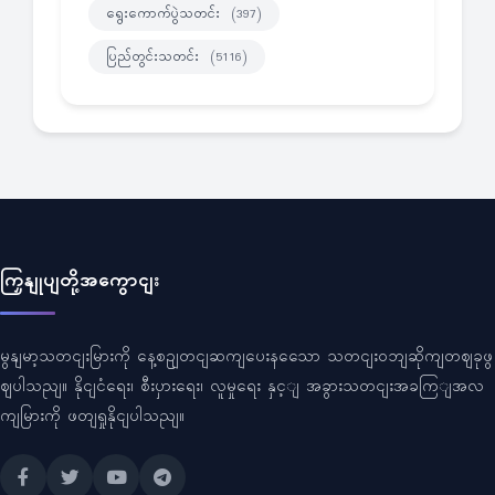
ရွေးကောက်ပွဲသတင်း
(397)
ပြည်တွင်းသတင်း
(5116)
ကြှနျုပျတို့အကွောငျး
မွနျမာ့သတငျးမြားကို နေ့စဥျတငျဆကျပေးနသေော သတငျးဝဘျဆိုကျတဈခုဖွ
ဈပါသညျ။ နိုငျငံရေး၊ စီးပှားရေး၊ လူမှုရေး နှင့ျ အခွားသတငျးအခကြျအလ
ကျမြားကို ဖတျရှုနိုငျပါသညျ။