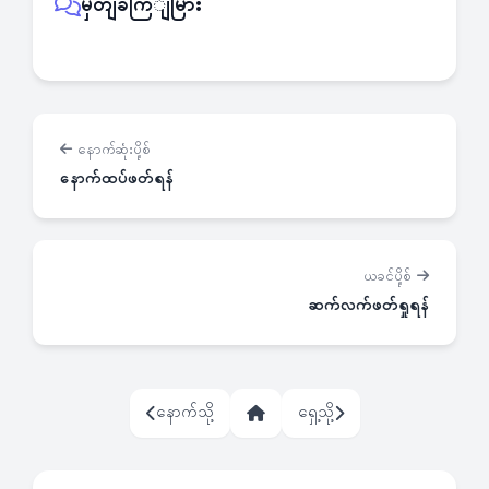
မှတျခကြျမြား
နောက်ဆုံးပို့စ်
နောက်ထပ်ဖတ်ရန်
ယခင်ပို့စ်
ဆက်လက်ဖတ်ရှုရန်
နောက်သို့
ရှေ့သို့