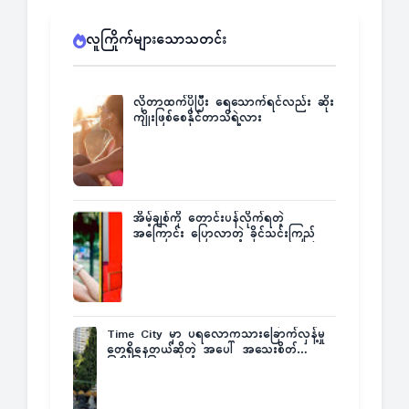
လူကြိုက်များသောသတင်း
လိုတာထက်ပိုပြီး ရေသောက်ရင်လည်း ဆိုး
ကျိုးဖြစ်စေနိုင်တာသိရဲ့လား
အိမ့်ချစ်ကို တောင်းပန်လိုက်ရတဲ့
အကြောင်း ပြောလာတဲ့ ခိုင်သင်းကြည်
Time City မှာ ပရလောကသားခြောက်လှန့်မှု
တွေရှိနေတယ်ဆိုတဲ့ အပေါ် အသေးစိတ်
ပြန်ပြောပြလာတဲ့ Times City Project
Director ဦးမြတ်မင်း