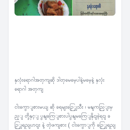
နှလုံးရောဂါအတှကျဆို ဒါတှမေမေ့ပါနဲ့မမေ့နဲ့ နှလုံး
ရောဂါ အတှကျ
ငါးကွောျစားမယျ ဆို ခရမျးခဉြျသီး ၊ မနျကညြျးမှ
ည့ျ တို့နှင့ျ ပွနျခကြျစားပါပွနျမခကြျနိုငျခဲ့ရငျ ခ
ဉြျရညျဟငျး နဲ့ တှဲဖကျစား ( ငါးကွောျကို ခဉြျရညျ