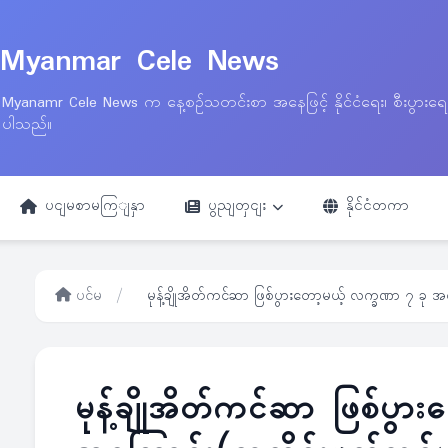
Myanmar Cele News
Myanamr Cele News က နေ့စဉ်သတင်းစာ အနေဖြင့် နိုင်ငံရေး၊ စီးပွားရ
ပါသည်။
ပငျမစာမကြျနှာ
ပွညျတှငျး
နိုင်ငံတကာ
ပင်မ
/
မုန့်ချိုအိတ်ကင်ဆာ ဖြစ်ပွားတော့မယ့် လက္ခဏာ ၇ ခု 
မုန့်ချိုအိတ်ကင်ဆာ ဖြစ်ပွ