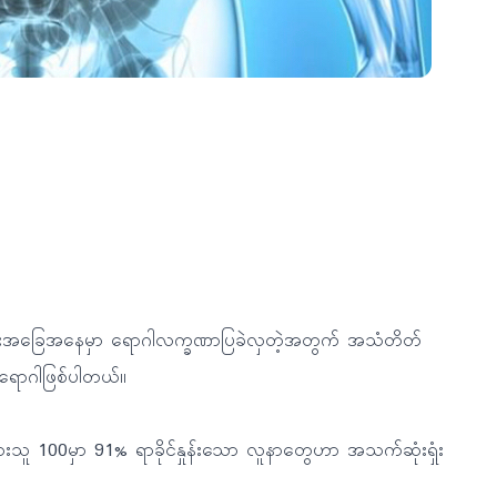
င်းအခြေအနေမှာ ရောဂါလက္ခဏာပြခဲလှတဲ့အတွက် အသံတိတ်
ရောဂါဖြစ်ပါတယ်။
းသူ 100မှာ 91% ရာခိုင်နှုန်းသော လူနာတွေဟာ အသက်ဆုံးရှုံး