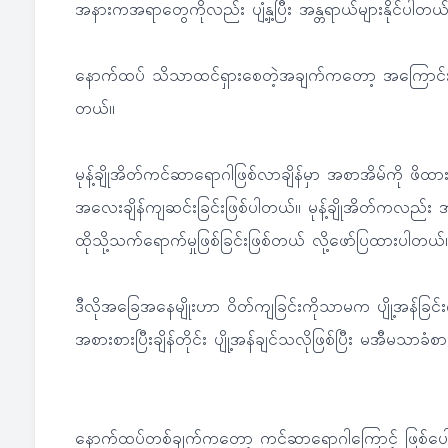
အနားကအရာတွေကိုလည်း ပျံ့နှ့ပြီး အန္တရာယ်များနိုင်ပါတယ်
နောက်ထပ် သိသာထင်ရှားစေတဲ့အချက်ကတော့ အကြောင်းအရင်း
တယ်။
မုန့်ချိုအိတ်ကင်ဆာရောဂါဖြစ်လာချိန်မှာ အစာအိမ်ကို ဖိထ
အလေးချိန်ကျဆင်းခြင်းဖြစ်ပါတယ်။ မုန့်ချိုအိတ်ကလည်း
ထိုသို့သက်ရောက်မှုဖြစ်ခြင်းဖြစ်တယ် လို့ဖော်ပြထားပါတယ်
ဒီလိုအခြေအနေမျိုးဟာ ဝိတ်ကျခြင်းကိုသာမက ပျို့အန်ခြင်း
အစားစားပြီးချိန်တိုင်း ပျို့အန်ချင်သလိုဖြစ်ပြီး မအီမသာခံ
နောက်ထပ်တစ်ချက်ကတော့ ကင်ဆာရောဂါကြောင့် ဖြစ်ပေါ