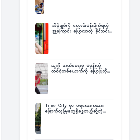
ထုတ်ထား
အိမ့်ချစ်ကို တောင်းပန်လိုက်ရတဲ့
အကြောင်း ပြောလာတဲ့ ခိုင်သင်း
ကြည်
သူ့ကို ဘယ်တော့မှ မမုန်းတဲ့
တစ်စုံတစ်ယောက်ကို ပြောပြလိုက်
တဲ့ G-Fatt
Time City မှာ ပရလောကသား
ခြောက်လှန့်မှုတွေရှိနေတယ်ဆိုတဲ့
အပေါ် အသေးစိတ်ပြန်ပြောပြလာတဲ့
Times City Project Director ဦး
မြတ်မင်း