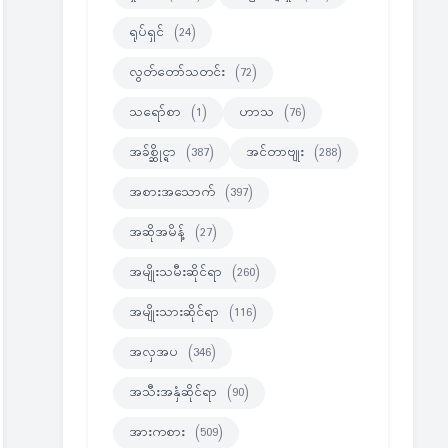
ရုပ်ရှင်
(24)
လွတ်တော်သတင်း
(72)
သရော်စာ
(1)
ဟာသ
(76)
အခ်စ္ဆိုင္ရာ
(387)
အင်တာဗျုး
(288)
အစားအသောက်
(397)
အဆိုအမိန့်
(27)
အမျိုးသမီးဆိုင်ရာ
(260)
အမျိုးသားဆိုင်ရာ
(116)
အလှအပ
(346)
အသီးအနှံဆိုင်ရာ
(90)
အားကစား
(509)