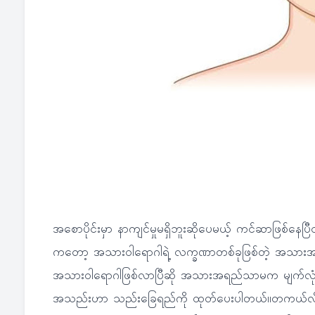
အစောပိုင်းမှာ နာကျင်မှုမရှိဘူးဆိုပေမယ့် ကင်ဆာဖြစ်နေပ
ကတော့ အသားဝါရောဂါရဲ့ လက္ခဏာတစ်ခုဖြစ်တဲ့ အသားအရ
အသားဝါရောဂါဖြစ်လာပြီဆို အသားအရည်သာမက မျက်လု
အသည်းဟာ သည်းခြေရည်ကို ထုတ်ပေးပါတယ်။တကယ်လို့ ကင်