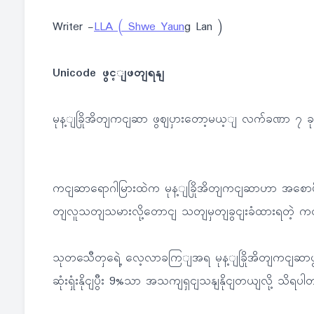
Writer -
LLA ( Shwe Yaun
g Lan )
Unicode ဖွင့ျဖတျရနျ
မုန့ျခြိုအိတျကငျဆာ ဖွဈပှားတော့မယ့ျ လက်ခဏာ ၇ ခ
ကငျဆာရောဂါမြားထဲက မုန့ျခြိုအိတျကငျဆာဟာ အစောပ
တျလူသတျသမားလို့တောငျ သတျမှတျခွငျးခံထားရတဲ့ က
သုတသေီတှရေဲ့ လေ့လာခကြျအရ မုန့ျခြိုအိတျကငျဆာဖွ
ဆုံးရှုံးနိုငျပွီး 9%သာ အသကျရှငျသနျနိုငျတယျလို့ သိရပ