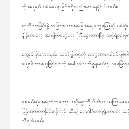
တဲ့အတွက် ဝမ်းလျောခြင်းကိုလည်းခံစားရနိုင်ပါတယ်။
ရာသီလာခြင်းနဲ့ အခြားသောအခြေအနေတွေကြောင့် ဝမ်းဗို
ချိန်မှာတော့ အကျိတ်တွေဟာ ကြီးထွားလာပြီး သင့်ရဲ့ဝမ်းဗိ
သွေးခဲခြင်းကလည်း သတိပြုသင့်တဲ့ လက္ခဏာတစ်ရပ်ဖြစ်
သွေးခဲတာတွေဖြစ်လာတဲ့အခါ အသက်ရှူရခက်တဲ့ အခြေအန
နောက်ဆုံးအချက်ကတော့ သင့်ခန္ဓာကိုယ်ထဲက သကြားဓာတ်မ
မြင့်တတ်လာခြင်းကြောင့် ဆီးချိုရောဂါခံစားရရုံသာမက သ
သိရပါတယ်။