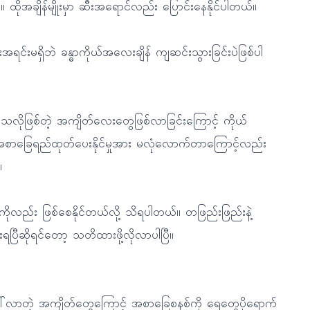
။ ထိုအချိန်မျိုးမှာ ဆီးအရောင်လည်း ပြောင်းနေနိုင်ပါတယ်။
မရှိဘဲ ခန္ဓာကိုယ်အလေးချိန် ကျဆင်းသွားခြင်းပဲဖြစ်ပါ
ားသလိုဖြစ်တဲ့ အကျိတ်လေးတွေဖြစ်လာခြင်းကြောင့် ကိုယ်
 အစာခြေရည်ထုတ်ပေးနိုင်မှုအား မလုံလောက်တာကြောင့်လည်း
။
ကိုလည်း ဖြစ်စေနိုင်တယ်လို့ သိရပါတယ်။ တဖြည်းဖြည်းနဲ့
စားရပြီဆိုရင်တော့ သတိထားဖို့လိုလာပါပြီ။
်လာတဲ့ အကျိတ်တွေကြောင့် အစာခြေစနစ်ကို ရေတွေပိုရောက်