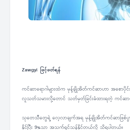
Zawgyi ဖြင့်ဖတ်ရန်
ကင်ဆာရောဂါများထဲက မုန့်ချိုအိတ်ကင်ဆာဟာ အစောပို
လူသတ်သမားလို့တောင် သတ်မှတ်ခြင်းခံထားရတဲ့ ကင်ဆာ
သုတေသီတွေရဲ့ လေ့လာချက်အရ မုန့်ချိုအိတ်ကင်ဆာဖြစ်ပွာ
နိုင်ပြီး 9%သာ အသက်ရှင်သန်နိုင်တယ်လို့ သိရပါတယ်။