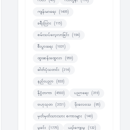
ကဗ်ာ
(49)
ကာတွန်း
(170)
ကျန်းမာရေး
(1405)
ခရီးသြား
(115)
စမ်းသပ်လေ့လာခြင်း
(194)
စီးပွားရေး
(1031)
ထူးဆန်းထွေလာ
(950)
ဓါတ်ပုံသတင်း
(214)
နည်းပညာ
(833)
နိုင္ငံတကာ
(4503)
ပညာရေး
(319)
ဗဟုသုတ
(3721)
မိုးလေဝသ
(95)
မှတ်မှတ်သားသား စကားများ
(140)
မှုခင်း
(1775)
ယဉ်ကျေးမှု
(132)