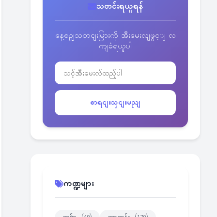
သတင်းရယူရန်
နေ့စဥျသတငျးမြားကို အီးမေးလျဖွင့ျ လ
ကျခံရယူပါ
စာရငျးသှငျးမညျ
ကဏ္ဍများ