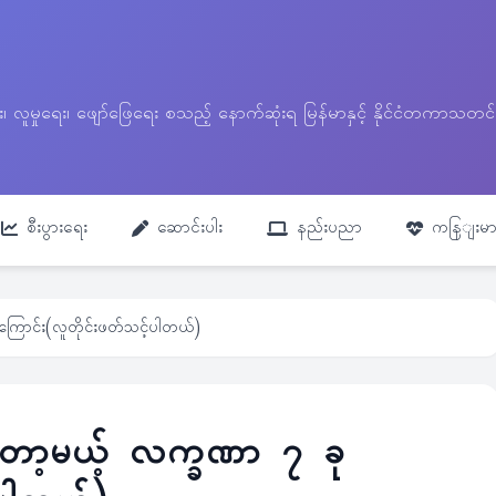
ေး၊ လူမှုရေး၊ ဖျော်ဖြေရေး စသည့် နောက်ဆုံးရ မြန်မာနှင့် နိုင်ငံတကာ
စီးပွားရေး
ဆောင်းပါး
နည်းပညာ
ကနြျးမာ
အကြောင်း(လူတိုင်းဖတ်သင့်ပါတယ်)
ားတော့မယ့် လက္ခဏာ ၇ ခု