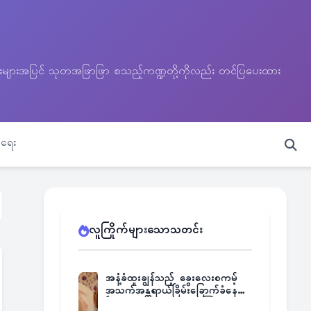
သတင်းများအပြင် သုတအဖြာဖြာ စသည့်ကဏ္ဍတို့ကိုလည်း တင်ပြပေးထား
ရေး
လူကြိုက်များသောသတင်း
အနံ့ခံထူးချွန်သည့် ခွေးလေးစကမ့်
အသက်အန္တရာယ်ခြိမ်းခြောက်ခံနေရ
ပြီး မူးယစ်ဂိုဏ်းက ဆုကြေး