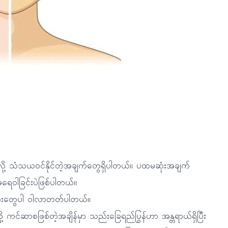
ြီလို့ သံသယဝင်နိုင်တဲ့အချက်တွေရှိပါတယ်။ ပထမဆုံးအချက်
ေဝါခြင်းပဲဖြစ်ပါတယ်။
ံးတွေပါ ဝါလာတတ်ပါတယ်။
ဆာစဖြစ်တဲ့အချိန်မှာ သည်းခြေရည်ပြွန်ဟာ အန္တရာယ်ရှိပြီး