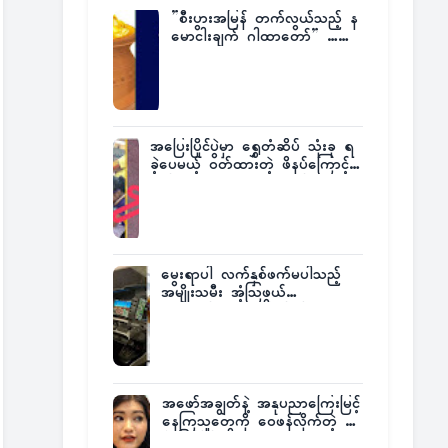
”စီးပွားအမြန် တက်လွယ်သည့် န
မောငါးချက် ဂါထာတော်” ……
အပြေးပြိုင်ပွဲမှာ ရွှေတံဆိပ် သုံးခု ရ
ခဲ့ပေမယ့် ဝတ်ထားတဲ့ ဖိနပ်ကြောင့်
တစ်ကမ္ဘာလုံးက အံ့အားသင့်ခဲ့ရတဲ့
အဖြစ်မှန်
မွေးရာပါ လက်နှစ်ဖက်မပါသည့်
အမျိုးသမီး အံ့သြဖွယ်
လေယာဉ်မောင်းလိုင်စင်ရရှိ
အဖော်အချွတ်နဲ့ အနုပညာကြေးမြင့်
နေကြသူတွေကို ဝေဖန်လိုက်တဲ့ သ
င်္ဇာမြင့်မိုရ်