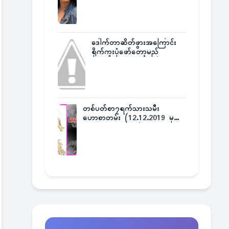
ဒေါက်တာဆိတ်ဖွားအကြောင်း
ရိုက်ကူးပုံဖော်တော့မည်
တစ်ပတ်စာ၇ရက်သားသမီး
ဟောစာတမ်း (12.12.2019 မှ
18.12.2019 အထိ)