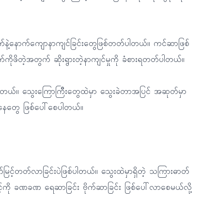
က်နဲ့နောက်ကျောနာကျင်ခြင်းတွေဖြစ်တတ်ပါတယ်။ ကင်ဆာဖြစ်
ုက်ကိုဖိတဲ့အတွက် ဆိုးရွားတဲ့နာကျင်မှုကို ခံစားရတတ်ပါတယ်။
ပါတယ်။ သွေးကြောကြီးတွေထဲမှာ သွေးခဲတာအပြင် အဆုတ်မှာ
ေတွေ ဖြစ်ပေါ်စေပါတယ်။
ြင့်တတ်လာခြင်းပဲဖြစ်ပါတယ်။ သွေးထဲမှာရှိတဲ့ သကြားဓာတ်
င့်ကို ခဏခဏ ရေဆာခြင်း ဗိုက်ဆာခြင်း ဖြစ်ပေါ်လာစေမယ်လို့