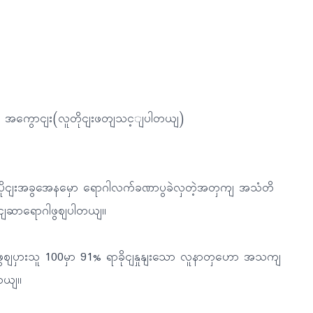
ု အကွောငျး(လူတိုငျးဖတျသင့ျပါတယျ)
ိုငျးအခွအေနမှော ရောဂါလက်ခဏာပွခဲလှတဲ့အတှကျ အသံတိ
ငျဆာရောဂါဖွဈပါတယျ။
ဈပှားသူ 100မှာ 91% ရာခိုငျနှုနျးသော လူနာတှဟော အသကျ
ါတယျ။