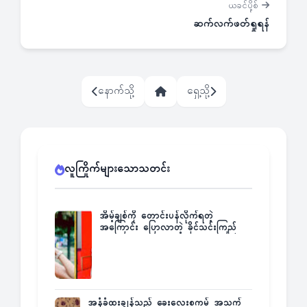
ယခင်ပို့စ်
ဆက်လက်ဖတ်ရှုရန်
နောက်သို့
ရှေ့သို့
လူကြိုက်များသောသတင်း
အိမ့်ချစ်ကို တောင်းပန်လိုက်ရတဲ့
အကြောင်း ပြောလာတဲ့ ခိုင်သင်းကြည်
အနံ့ခံထူးချွန်သည့် ခွေးလေးစကမ့် အသက်