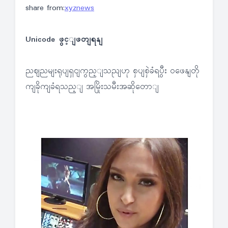
share from:
xyznews
Unicode ဖွင့ျဖတျရနျ
ညဈညမျးရုပျရှငျကွည့ျသညျဟု စှပျစှဲခံရပွီး ဝဖေနျတို
ကျခိုကျခံရသည့ျ အမြိုးသမီးအဆိုတောျ