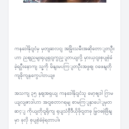
ကနဒေါနိုငျငံမှ မှတျဆလငျ အမြိုးသမီးအဆိုတောျတဦး
ဟာ ညဈညမျးရုပျရှငျကွည့ျတယျလို့ မှားယှငျးစှပျစှဲခံ
ခဲ့ရပွီးနောကျ သူ့ကို မိနျးမပကြျတဦးအဖွဈ ဝဖေနျတို
ကျခိုကျနကွေပါတယျ။
အသကျ ၃၅ နှဈအရှယျ ကနဒေါနိုငျငံသူ မော့ဇျဒါ ဂြာမ
ယျလျဇာဒါဟာ အငျစတာဂရမျ စာမကြျနှာပေါျမှတ
ဆင့ျ ကိုယျတိုငျရိုကျ ရုပျသံဗှီဒီယိုဖိုငျတခု မြှဝခေဲ့ခြိနျ
မှာ ခုလို စှပျစှဲခံခဲ့ရတာပါ။