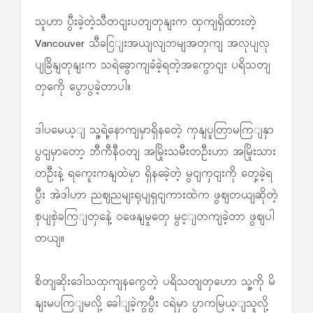
သူဟာ ပွီးခဲ့တဲ့သီတငျးပတျတုနျးက ထှကျရှိထားတဲ့
Vancouver သီခငြျးအယျလျဘမျအတှကျ အလုပျလု
ပျခြိနျတုနျးက သရဲခွောကျခံခဲ့ရတဲ့အကွောငျး ပရိသတျ
တှကေို ပွောပွခဲ့တာပါ။
ဒါပမေယ့ျ သူ့ရဲ့နောကျမှာရှိနတေဲ့ ကှနျပူတြာမကြျနှာ
ပွငျမှာတော့ ဘီကီနီဝတျ အမြိုးသမီးတဦးဟာ အမြိုးသား
တဦးနဲ့ ရကေူးကနျထဲမှာ ရှိနခေဲ့တဲ့ မွငျကှငျးကို တှေ့ခဲ့ရ
ပွီး အဲဒါဟာ ညဈညမျးရုပျရှငျကားထဲက ဖွဈတယျဆိုတဲ့
စှပျစှဲခကြျတှနေဲ့ ဝဖေနျမှုတှေ မွင့ျတကျခဲ့တာ ဖွဈပါ
တယျ။
စိတျဆိုးဒေါသထှကျနကွေတဲ့ ပရိသတျတှဟော သူ့ကို မိ
နျးမပကြျမလို့ ခေါျခဲ့ကွပွီး ငရဲမှာ ပွာကမြယ့ျသူလို့