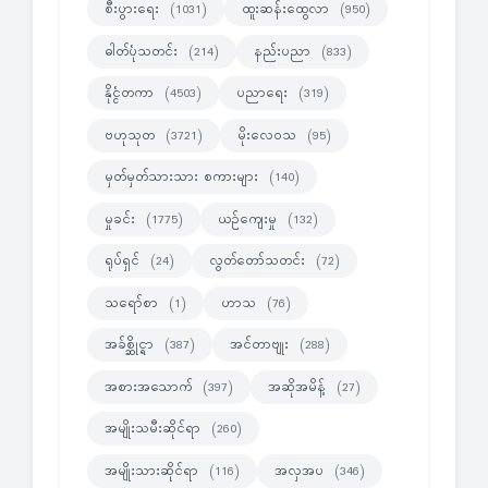
စီးပွားရေး
ထူးဆန်းထွေလာ
(1031)
(950)
ဓါတ်ပုံသတင်း
နည်းပညာ
(214)
(833)
နိုင္ငံတကာ
ပညာရေး
(4503)
(319)
ဗဟုသုတ
မိုးလေဝသ
(3721)
(95)
မှတ်မှတ်သားသား စကားများ
(140)
မှုခင်း
ယဉ်ကျေးမှု
(1775)
(132)
ရုပ်ရှင်
လွတ်တော်သတင်း
(24)
(72)
သရော်စာ
ဟာသ
(1)
(76)
အခ်စ္ဆိုင္ရာ
အင်တာဗျုး
(387)
(288)
အစားအသောက်
အဆိုအမိန့်
(397)
(27)
အမျိုးသမီးဆိုင်ရာ
(260)
အမျိုးသားဆိုင်ရာ
အလှအပ
(116)
(346)