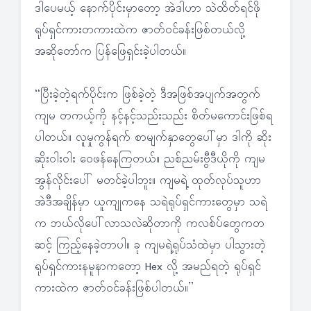
ဒါပေမယ့် နောက်ပိုင်းမှာတော့ အဲဒါဟာ သဲထိတ်ရင်ဖို
ရုပ်ရှင်ကားတကားထဲက ဇာတ်ဝင်ခန်းဖြစ်တယ်လို့
အဆိုတော်က ပြန်ဖြေရှင်းခဲ့ပါတယ်။
“ပြီးခဲ့တဲ့ရက်ပိုင်းက ဖြစ်ခဲ့တဲ့ ဒီအဖြစ်အပျက်အတွက်
ကျမ တကယ့်ကို နင့်နင့်သည်းသည်း စိတ်မကောင်းဖြစ်ရ
ပါတယ်။ လူမှုကွန်ရက် စာမျက်နှာတွေပေါ်မှာ ဒါကို ဆိုး
ဆိုးဝါးဝါး ဝေဖန်နေကြတယ်။ ညစ်ညမ်းဗွီဒီယိုကို ကျမ
အွန်လိုင်းပေါ် မတင်ခဲ့ပါဘူး။ ကျမရဲ့ ထုတ်လုပ်သူဟာ
အဲဒီအချိန်မှာ ယူကျုကနေ သရဲရုပ်ရှင်ကားတွေမှာ သရဲ
က ဘယ်လိုပေါ်လာသလဲဆိုတာကို ကလစ်ပ်တွေကတ
ဆင့် ကြည့်နေခဲ့တာပါ။ ခု ကျမရဲ့ရုပ်သံထဲမှာ ပါသွားတဲ့
ရုပ်ရှင်ကားနမူနာကတော့ Hex လို့ အမည်ရတဲ့ ရုပ်ရှင်
ကားထဲက ဇာတ်ဝင်ခန်းဖြစ်ပါတယ်။”