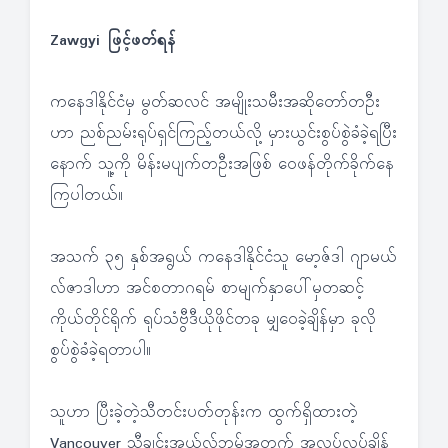
Zawgyi ဖြင့်ဖတ်ရန်
ကနေဒါနိုင်ငံမှ မွတ်ဆလင် အမျိုးသမီးအဆိုတော်တဦး
ဟာ ညစ်ညမ်းရုပ်ရှင်ကြည့်တယ်လို့ မှားယွင်းစွပ်စွဲခံခဲ့ရပြီး
နောက် သူ့ကို မိန်းမပျက်တဦးအဖြစ် ဝေဖန်တိုက်ခိုက်နေ
ကြပါတယ်။
အသက် ၃၅ နှစ်အရွယ် ကနေဒါနိုင်ငံသူ မော့ဇ်ဒါ ဂျာမယ်
လ်ဇာဒါဟာ အင်စတာဂရမ် စာမျက်နှာပေါ်မှတဆင့်
ကိုယ်တိုင်ရိုက် ရုပ်သံဗွီဒီယိုဖိုင်တခု မျှဝေခဲ့ချိန်မှာ ခုလို
စွပ်စွဲခံခဲ့ရတာပါ။
သူဟာ ပြီးခဲ့တဲ့သီတင်းပတ်တုန်းက ထွက်ရှိထားတဲ့
Vancouver သီချင်းအယ်လ်ဘမ်အတွက် အလုပ်လုပ်ချိန်