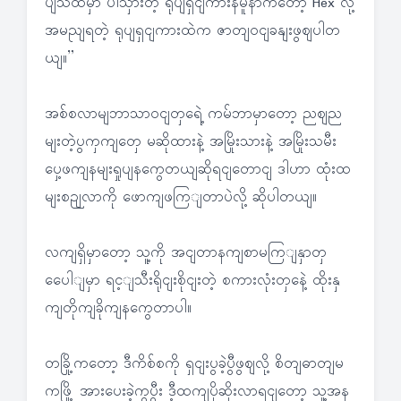
ပျသံထဲမှာ ပါသှားတဲ့ ရုပျရှငျကားနမူနာကတော့ Hex လို့
အမညျရတဲ့ ရုပျရှငျကားထဲက ဇာတျဝငျခနျးဖွဈပါတ
ယျ။”
အစ်စလာမျဘာသာဝငျတှရေဲ့ ကမ်ဘာမှာတော့ ညဈည
မျးတဲ့ပွကှကျတှေ မဆိုထားနဲ့ အမြိုးသားနဲ့ အမြိုးသမီး
ပှေ့ဖကျနမျးရှုပျနကွေတယျဆိုရငျတောငျ ဒါဟာ ထုံးထ
မျးစဉျလာကို ဖောကျဖကြျတာပဲလို့ ဆိုပါတယျ။
လကျရှိမှာတော့ သူ့ကို အငျတာနကျစာမကြျနှာတှ
ပေေါျမှာ ရင့ျသီးရိုငျးစိုငျးတဲ့ စကားလုံးတှနေဲ့ ထိုးနှ
ကျတိုကျခိုကျနကွေတာပါ။
တခြို့ကတော့ ဒီကိစ်စကို ရှငျးပွခဲ့ပွီဖွဈလို့ စိတျဓာတျမ
ကဖြို့ အားပေးခဲ့ကွပွီး ဒီ့ထကျပိုဆိုးလာရငျတော့ သူ့အန