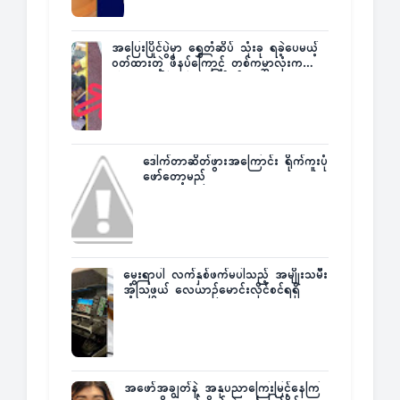
အပြေးပြိုင်ပွဲမှာ ရွှေတံဆိပ် သုံးခု ရခဲ့ပေမယ့်
ဝတ်ထားတဲ့ ဖိနပ်ကြောင့် တစ်ကမ္ဘာလုံးက
အံ့အားသင့်ခဲ့ရတဲ့ အဖြစ်မှန်
ဒေါက်တာဆိတ်ဖွားအကြောင်း ရိုက်ကူးပုံ
ဖော်တော့မည်
မွေးရာပါ လက်နှစ်ဖက်မပါသည့် အမျိုးသမီး
အံ့သြဖွယ် လေယာဉ်မောင်းလိုင်စင်ရရှိ
အဖော်အချွတ်နဲ့ အနုပညာကြေးမြင့်နေကြ