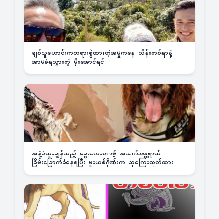
ချစ်သူဟောင်းကတရားစွဲထားတဲ့အမှုကနေ သိန်းတစ်ရာနဲ့
အာမခံရသွားတဲ့ မိုးအောင်ရင်
အနံ့ခံထူးချွန်သည့် ခွေးလေးစကမ့် အသက်အန္တရာယ်
ခြိမ်းခြောက်ခံနေရပြီး မူးယစ်ဂိုဏ်းက ဆုကြေးထုတ်ထား