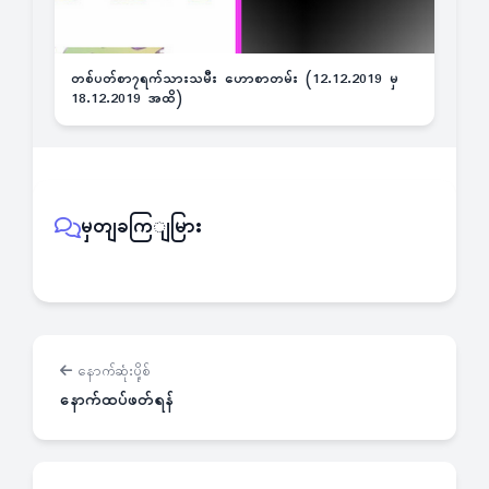
တစ်ပတ်စာ၇ရက်သားသမီး ဟောစာတမ်း (12.12.2019 မှ
18.12.2019 အထိ)
မှတျခကြျမြား
နောက်ဆုံးပို့စ်
နောက်ထပ်ဖတ်ရန်