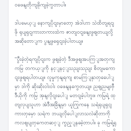
ဝဖေနျတိုကျခိုကျခဲ့ကွတာပါ။
ဒါပမေယ့ျ နောကျပိုငျးမှာတော့ အဲဒါဟာ သဲထိတျရငျ
ဖို ရုပျရှငျကားတကားထဲက ဇာတျဝငျခနျးဖွဈတယျလို့
အဆိုတောျက ပွနျဖွရှေငျးခဲ့ပါတယျ။
“ပွီးခဲ့တဲ့ရကျပိုငျးက ဖွဈခဲ့တဲ့ ဒီအဖွဈအပကြျအတှကျ
ကမြ တကယ့ျကို နင့ျနင့ျသညျးသညျး စိတျမကော
ငျးဖွဈရပါတယျ။ လူမှုကှနျရကျ စာမကြျနှာတှပေေါျ
မှာ ဒါကို ဆိုးဆိုးဝါးဝါး ဝဖေနျနကွေတယျ။ ညဈညမျးဗှီ
ဒီယိုကို ကမြ အှနျလိုငျးပေါျ မတငျခဲ့ပါဘူး။ ကမြရဲ့ ထု
တျလုပျသူဟာ အဲဒီအခြိနျမှာ ယူကြုကနေ သရဲရုပျရှငျ
ကားတှမှော သရဲက ဘယျလိုပေါျလာသလဲဆိုတာကို
ကလဈပျတှကေတဆင့ျ ကွည့ျနခေဲ့တာပါ။ ခု ကမြရဲ့ရု