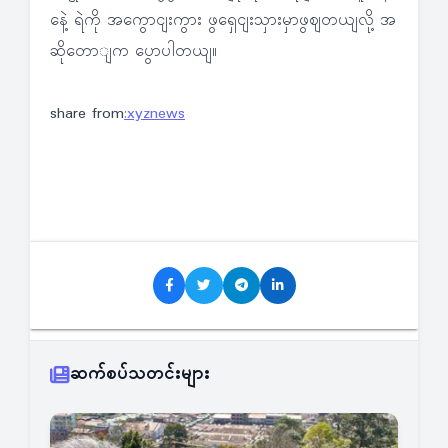
နေဲ့ ရဲကို အကွောငျးကွား ဖွရှေငျးသှားမှာဖွဈတယျလို့ အ
ဆိုတောျက ပွောပါတယျ။
share from
:xyznews
ဆက်စပ်သတင်းများ