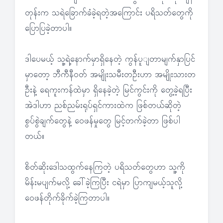
တုန်းက သရဲခြောက်ခံခဲ့ရတဲ့အကြောင်း ပရိသတ်တွေကို
ပြောပြခဲ့တာပါ။
ဒါပေမယ့် သူ့ရဲ့နောက်မှာရှိနေတဲ့ ကွန်ပူျတာမျက်နှာပြင်
မှာတော့ ဘီကီနီဝတ် အမျိုးသမီးတဦးဟာ အမျိုးသားတ
ဦးနဲ့ ရေကူးကန်ထဲမှာ ရှိနေခဲ့တဲ့ မြင်ကွင်းကို တွေ့ခဲ့ရပြီး
အဲဒါဟာ ညစ်ညမ်းရုပ်ရှင်ကားထဲက ဖြစ်တယ်ဆိုတဲ့
စွပ်စွဲချက်တွေနဲ့ ဝေဖန်မှုတွေ မြင့်တက်ခဲ့တာ ဖြစ်ပါ
တယ်။
စိတ်ဆိုးဒေါသထွက်နေကြတဲ့ ပရိသတ်တွေဟာ သူ့ကို
မိန်းမပျက်မလို့ ခေါ်ခဲ့ကြပြီး ငရဲမှာ ပြာကျမယ့်သူလို့
ဝေဖန်တိုက်ခိုက်ခဲ့ကြတာပါ။