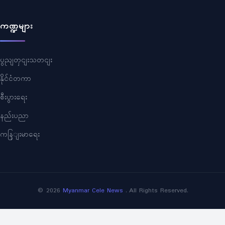
ကဏ္ဍများ
ပွညျတှငျးသတငျး
နိုင်ငံတကာ
စီးပွားရေး
နည်းပညာ
ကနြျးမာရေး
©
2026
Myanmar Cele News
. All Rights Reserved.