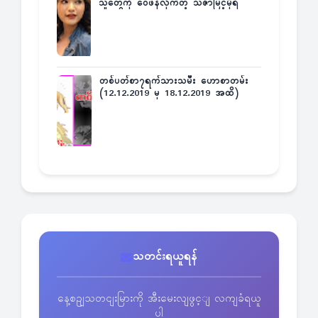
သူတွေကို ဝေဖန်လိုက်တဲ့ သင်္ဇာမြင့်မိုရ်
တစ်ပတ်စာ၇ရက်သားသမီး ဟောစာတမ်း
(12.12.2019 မှ 18.12.2019 အထိ)
သတင်းရယူရန်
နေ့စဥျသတငျးမြားကို အီးမေးလျဖွင့ျ လကျခံရယူ
ပါ