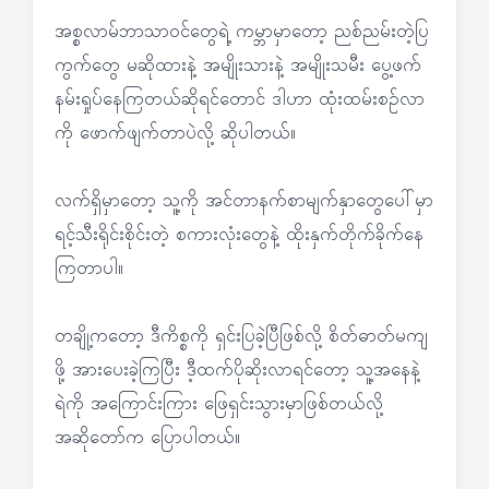
အစ္စလာမ်ဘာသာဝင်တွေရဲ့ ကမ္ဘာမှာတော့ ညစ်ညမ်းတဲ့ပြ
ကွက်တွေ မဆိုထားနဲ့ အမျိုးသားနဲ့ အမျိုးသမီး ပွေ့ဖက်
နမ်းရှုပ်နေကြတယ်ဆိုရင်တောင် ဒါဟာ ထုံးထမ်းစဉ်လာ
ကို ဖောက်ဖျက်တာပဲလို့ ဆိုပါတယ်။
လက်ရှိမှာတော့ သူ့ကို အင်တာနက်စာမျက်နှာတွေပေါ်မှာ
ရင့်သီးရိုင်းစိုင်းတဲ့ စကားလုံးတွေနဲ့ ထိုးနှက်တိုက်ခိုက်နေ
ကြတာပါ။
တချို့ကတော့ ဒီကိစ္စကို ရှင်းပြခဲ့ပြီဖြစ်လို့ စိတ်ဓာတ်မကျ
ဖို့ အားပေးခဲ့ကြပြီး ဒီ့ထက်ပိုဆိုးလာရင်တော့ သူ့အနေနဲ့
ရဲကို အကြောင်းကြား ဖြေရှင်းသွားမှာဖြစ်တယ်လို့
အဆိုတော်က ပြောပါတယ်။