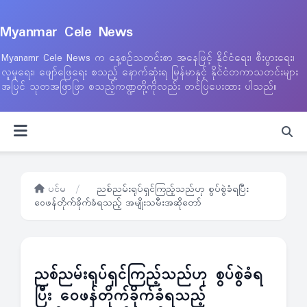
Myanmar Cele News
Myanamr Cele News က နေ့စဉ်သတင်းစာ အနေဖြင့် နိုင်ငံရေး၊ စီးပွားရေး၊
လူမှုရေး၊ ဖျော်ဖြေရေး စသည့် နောက်ဆုံးရ မြန်မာနှင့် နိုင်ငံတကာသတင်းများ
အပြင် သုတအဖြာဖြာ စသည့်ကဏ္ဍတို့ကိုလည်း တင်ပြပေးထား ပါသည်။
ပင်မ
/
ညစ်ညမ်းရုပ်ရှင်ကြည့်သည်ဟု စွပ်စွဲခံရပြီး
ဝေဖန်တိုက်ခိုက်ခံရသည့် အမျိုးသမီးအဆိုတော်
ညစ်ညမ်းရုပ်ရှင်ကြည့်သည်ဟု စွပ်စွဲခံရ
ပြီး ဝေဖန်တိုက်ခိုက်ခံရသည့်