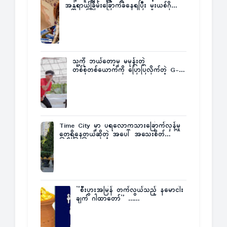
အန္တရာယ်ခြိမ်းခြောက်ခံနေရပြီး မူးယစ်ဂိုဏ်း
က ဆုကြေးထုတ်ထား
သူ့ကို ဘယ်တော့မှ မမုန်းတဲ့
တစ်စုံတစ်ယောက်ကို ပြောပြလိုက်တဲ့ G-
Fatt
Time City မှာ ပရလောကသားခြောက်လှန့်မှု
တွေရှိနေတယ်ဆိုတဲ့ အပေါ် အသေးစိတ်
ပြန်ပြောပြလာတဲ့ Times City Project
Director ဦးမြတ်မင်း
”စီးပွားအမြန် တက်လွယ်သည့် နမောငါး
ချက် ဂါထာတော်” ……