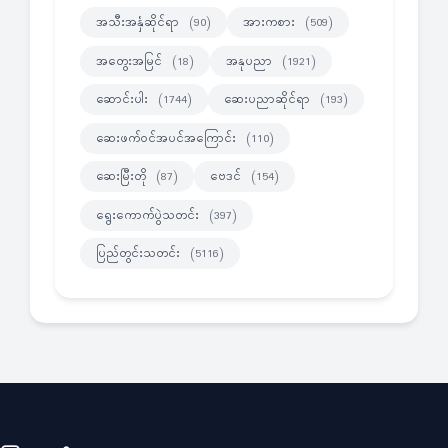
အသီးအနှံဆိုင်ရာ
အားကစား
(90)
(509)
အတွေးအမြင်
အနုပညာ
(18)
(1921)
ဆောင်းပါး
ဆေးပညာဆိုင်ရာ
(1744)
(193)
ဆေးဖက်ဝင်အပင်အကြောင်း
(110)
ဆေးမြီးတို
ဗေဒင်
(87)
(154)
ရွေးကောက်ပွဲသတင်း
(397)
ပြည်တွင်းသတင်း
(5116)