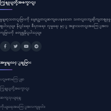
ကြှနျုပျတို့အကွောငျး
မွနျမာ့သတငျးမြားကို နေ့စဥျတငျဆကျပေးနသေော သတငျးဝဘျဆိုကျတဈခုဖွ
ဈပါသညျ။ နိုငျငံရေး၊ စီးပှားရေး၊ လူမှုရေး နှင့ျ အခွားသတငျးအခကြျအလ
ကျမြားကို ဖတျရှုနိုငျပါသညျ။
အမွနျလင့ျချမြား
ပငျမစာမကြျနှာ
ကြှနျုပျတို့အကွောငျး
ဆကျသှယျရနျ
ကိုယျရေးအခကြျအလကျမူဝါဒ