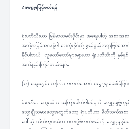
Zawgyiဖြင့်ဖတ်ရန်
ရုံးပတီသီးဟာ မြန်မာထမင်းဝိုင်းမှာ အရေးပါတဲ့ အစားအစာ
အတို့အမြုပ်အနေနဲ့ပါ စားသုံးနိုင်လို့ ဖွယ်ဖွယ်ရာရာဖြစ
နိုင်ပါတယ်။ လူတော်တော်များများဟာ ရုံးပတီသီးကို နှစ်နှစ
အသိနည်းကြပါတယ်နော်..
(၁) သွေးတွင်း သကြား မတက်အောင် လျှော့ချပေးနိုင်ခြင်
ရုံးပတီမှာ သွေးထဲက သကြားဓါတ်ပါဝင်မှုကို လျှော့ချဖို့ကူ
သွေးချိုသမားတွေအတွက်တော့ ရုံးပတီဟာ မိတ်ဘက်အစာလို့ 
ခေါ်တဲ့ ကိုယ်တွင်းထဲက ဂလူးဂို့စ်လယ်ဗယ်ကို လျှော့ချနိ