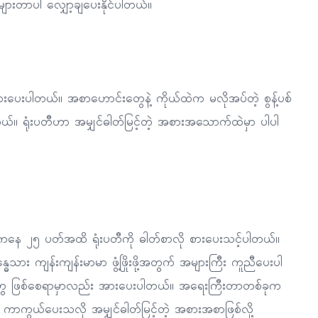
တာပါ လျှော့ချပေးနိုင်ပါတယ်။
ပေးပါတယ်။ အစာဟောင်းတွေနဲ့ ကိုယ်ထဲက မလိုအပ်တဲ့ စွန့်ပစ်
ယ်။ ရုံးပတီဟာ အမျှင်ဓါတ်မြင့်တဲ့ အစားအသောက်ထဲမှာ ပါပါ
်ကနေ ၂၅ ပတ်အထိ ရုံးပတီကို ဓါတ်စာလို စားပေးသင့်ပါတယ်။
သား ကျန်းကျန်းမာမာ ဖွံ့ဖြိုးဖို့အတွက် အများကြီး ကူညီပေးပါ
ေ ဖြစ်စေရာမှာလည်း အားပေးပါတယ်။ အရေးကြီးတာတစ်ခုက
ု ကာကွယ်ပေးသလို အမျှင်ဓါတ်မြင့်တဲ့ အစားအစာဖြစ်လို့