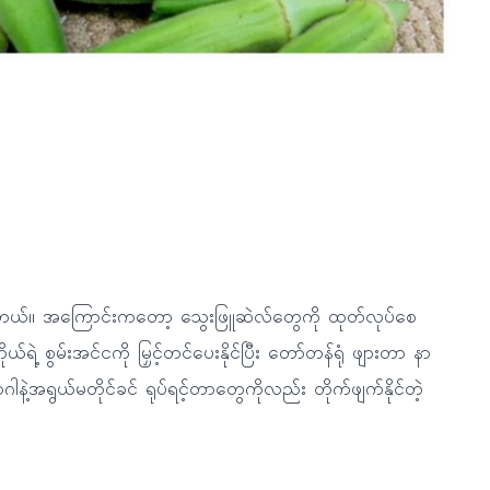
ပေးနိုင်ပါတယ်။ အကြောင်းကတော့ သွေးဖြူဆဲလ်တွေကို ထုတ်လုပ်စေ
ယ်ရဲ့ စွမ်းအင်ငကို မြှင့်တင်ပေးနိုင်ပြီး တော်တန်ရုံ ဖျားတာ နာ
ါနဲ့အရွယ်မတိုင်ခင် ရုပ်ရင့်တာတွေကိုလည်း တိုက်ဖျက်နိုင်တဲ့