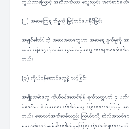
ကွယ်တာကြောင့် အဆီတက်တာ သွေးတွင်း အက်ဆစ်ဓါတ်များ
(၂) အစာကြေချက်မှုကို မြှင့်တင်ပေးနိုင်ခြင်း
အမျှင်ဓါတ်ပါတဲ့ အစားအစာတွေဟာ အစာချေဖျက်မှုကို အား
ထုတ်ကုန်တွေကိုလည်း လွယ်လင့်တကူ ဖယ်ရှားပေးနိုင်ပါတ
တယ်။
(၃) ကိုယ်ဝန်ဆောင်တွေနဲ့ သင့်ခြင်း
အမျိုးသမီးတွေ ကိုယ်ဝန်ဆောင်ချိန် ရက်သတ္တပတ် ၄ ပတ
ရုံးပတီမှာ ဗိုက်တာမင် ဘီဓါတ်တွေ ကြွယ်ဝတာကြောင့် သန္ဓေ
တယ်။ ဖောလစ်အက်ဆစ်လည်း ကြွယ်ဝလို့ ဆဲလ်အသစ်တွ
ဖောလစ်အက်ဆစ်ဓါတ်ပါဝင်မှုကြောင့် ကိုယ်ဝန်ပျက်ကျမှုကိ