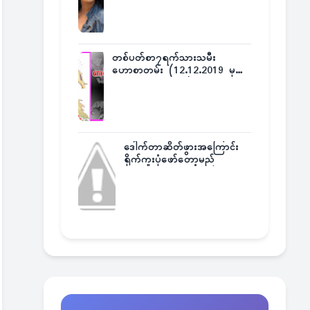
တစ်ပတ်စာ၇ရက်သားသမီး
ဟောစာတမ်း (12.12.2019 မှ
18.12.2019 အထိ)
ဒေါက်တာဆိတ်ဖွားအကြောင်း
ရိုက်ကူးပုံဖော်တော့မည်