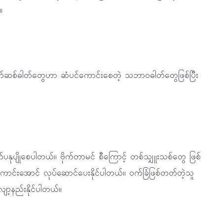
။
်အက်ဆစ်ဓါတ်တွေဟာ ဆံပင်ကောင်းစေတဲ့ သဘာဝဓါတ်တွေဖြစ်ပြီး
ပျိုစေပါတယ်။ ဗိုက်တာမင် စီကြောင့် တစ်သျှူးသစ်တွေ ဖြစ်
ောင်းအောင် လုပ်ဆောင်ပေးနိုင်ပါတယ်။ ဝက်ခြံဖြစ်တတ်တဲ့သူ
ော့နည်းနိုင်ပါတယ်။