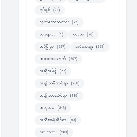
ရုပ်ရှင်
(24)
လွတ်တော်သတင်း
(72)
သရော်စာ
(1)
ဟာသ
(76)
အခ်စ္ဆိုင္ရာ
(387)
အင်တာဗျုး
(288)
အစားအသောက်
(397)
အဆိုအမိန့်
(27)
အမျိုးသမီးဆိုင်ရာ
(260)
အမျိုးသားဆိုင်ရာ
(116)
အလှအပ
(346)
အသီးအနှံဆိုင်ရာ
(90)
အားကစား
(509)