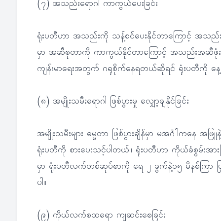
(၇) အသည်းရောဂါ ကာကွယ်ပေးခြင်း
ရုံးပတီဟာ အသည်းကို သန့်စင်ပေးနိုင်တာကြောင့် အသည်း
မှာ အဆီစုတာကို ကာကွယ်နိုင်တာကြောင့် အသည်းအဆီဖုံးရေ
ကျန်းမာရေးအတွက် ဂရုစိုက်နေရတယ်ဆိုရင် ရုံးပတီကို နေ့
(၈) အမျိုးသမီးရောဂါ ဖြစ်ပွားမှု လျှော့ချနိုင်ခြင်း
အမျိုးသမီးများ ဓမ္မတာ ဖြစ်ပွားချိန်မှာ မအင်္ဂါကနေ အ
ရုံးပတီကို စားပေးသင့်ပါတယ်။ ရုံးပတီဟာ ကိုယ်ခံစွမ်းအားမ
မှာ ရုံးပတီလက်တစ်ဆုပ်စာကို ရေ ၂ ခွက်နဲ့၁၅ မိနစ်ကြာ
ပါ။
(၉) ကိုယ်လက်စထရော ကျဆင်းစေခြင်း