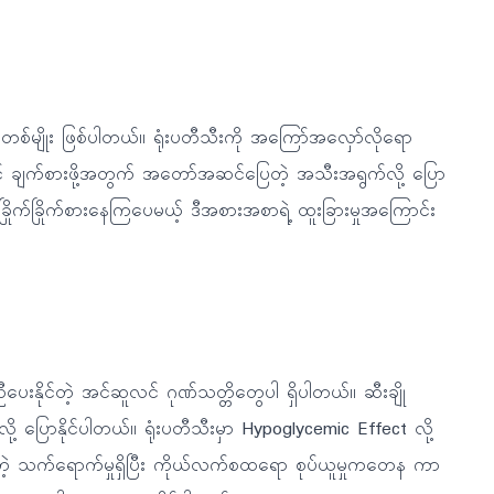
တစ်မျိုး ဖြစ်ပါတယ်။ ရုံးပတီသီးကို အကြော်အလှော်လိုရော
်အောင် ချက်စားဖို့အတွက် အတော်အဆင်ပြေတဲ့ အသီးအရွက်လို့ ပြော
်ခြိုက်ခြိုက်စားနေကြပေမယ့် ဒီအစားအစာရဲ့ ထူးခြားမှုအကြောင်း
း
ညီပေးနိုင်တဲ့ အင်ဆူလင် ဂုဏ်သတ္တိတွေပါ ရှိပါတယ်။ ဆီးချို
ပြောနိုင်ပါတယ်။ ရုံးပတီသီးမှာ Hypoglycemic Effect လို့
ုင်တဲ့ သက်ရောက်မှုရှိပြီး ကိုယ်လက်စထရော စုပ်ယူမှုကတေန ကာ