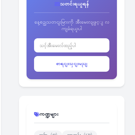
သတင်းရယူရန်
နေ့စဥျသတငျးမြားကို အီးမေးလျဖွင့ျ လ
ကျခံရယူပါ
စာရငျးသှငျးမညျ
ကဏ္ဍများ