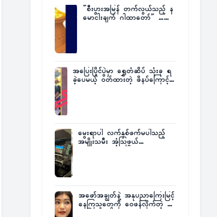
”စီးပွားအမြန် တက်လွယ်သည့် န
မောငါးချက် ဂါထာတော်” ……
အပြေးပြိုင်ပွဲမှာ ရွှေတံဆိပ် သုံးခု ရ
ခဲ့ပေမယ့် ဝတ်ထားတဲ့ ဖိနပ်ကြောင့်
တစ်ကမ္ဘာလုံးက အံ့အားသင့်ခဲ့ရတဲ့
အဖြစ်မှန်
မွေးရာပါ လက်နှစ်ဖက်မပါသည့်
အမျိုးသမီး အံ့သြဖွယ်
လေယာဉ်မောင်းလိုင်စင်ရရှိ
အဖော်အချွတ်နဲ့ အနုပညာကြေးမြင့်
နေကြသူတွေကို ဝေဖန်လိုက်တဲ့ သ
င်္ဇာမြင့်မိုရ်