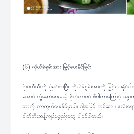
(၆) ကိုယ်ခံစွမ်းအား မြှင့်ပေးနိုင်ခြင်း
ရုံးပတီသီးကို ပုံမှန်စားပြီး ကိုယ်ခံစွမ်းအားကို မြှင့်
အောင် လှုံ့ဆော်ပေးမယ့် ဗိုက်တာမင် စီပါတာကြောင့် ခန္ဓာကို
တာကို ကာကွယ်ပေးနိုင်မှာပါ။ ဒါ့အပြင် ကင်ဆာ ၊ နှလုံးရောဂ
ဓါတ်တိုးဆန့်ကျင်ပစ္စည်းတွေ ပါဝင်ပါတယ်။