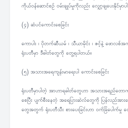
ကိုယ်ဝန်ဆောင်စဉ် ဝမ်းချုပ်မှုကိုလည်း လျှော့ချပေးနိုင်မှာပါ
(၄) ဆံပင်ကောင်းစေခြင်း
ကောပါး ၊ ပိုတက်ဆီယမ် ၊ သီယာမိုင်း ၊ ဇင့်နဲ့ ဖောလစ
ရုံးပတီမှာ ဒီဓါတ်တွေကို တွေ့ရပါတယ်။
(၅) အသားအရေကျန်းမာရေးပါ ကောင်းစေခြင်း
ရုံးပတီမှာပါတဲ့ အာဟာရဓါတ်တွေဟာ အသားအရည်တောက်ပနု
စေပြီး ပျက်စီးနေတဲ့ အရေပြားဆဲလ်တွေကို ပြန်လည်အားက
တွေအတွက် ရုံးပတီသီး စားပေးခြင်းဟာ ဝက်ခြံပေါက်မှု လျ