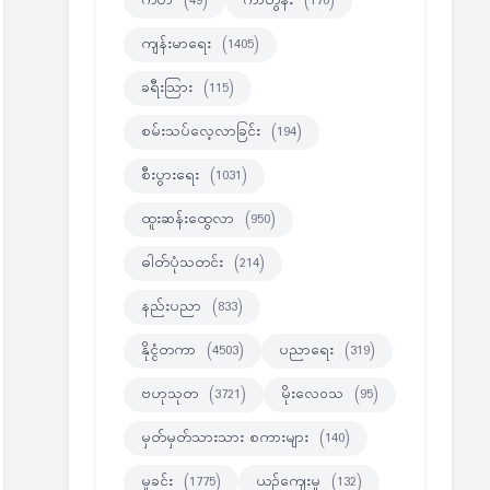
ကဗ်ာ
(49)
ကာတွန်း
(170)
ကျန်းမာရေး
(1405)
ခရီးသြား
(115)
စမ်းသပ်လေ့လာခြင်း
(194)
စီးပွားရေး
(1031)
ထူးဆန်းထွေလာ
(950)
ဓါတ်ပုံသတင်း
(214)
နည်းပညာ
(833)
နိုင္ငံတကာ
(4503)
ပညာရေး
(319)
ဗဟုသုတ
(3721)
မိုးလေဝသ
(95)
မှတ်မှတ်သားသား စကားများ
(140)
မှုခင်း
(1775)
ယဉ်ကျေးမှု
(132)