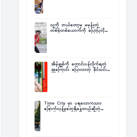
ထုတ်ထား
သူ့ကို ဘယ်တော့မှ မမုန်းတဲ့
တစ်စုံတစ်ယောက်ကို ပြောပြလိုက်
တဲ့ G-Fatt
အိမ့်ချစ်ကို တောင်းပန်လိုက်ရတဲ့
အကြောင်း ပြောလာတဲ့ ခိုင်သင်း
ကြည်
Time City မှာ ပရလောကသား
ခြောက်လှန့်မှုတွေရှိနေတယ်ဆိုတဲ့
အပေါ် အသေးစိတ်ပြန်ပြောပြလာတဲ့
Times City Project Director ဦး
မြတ်မင်း