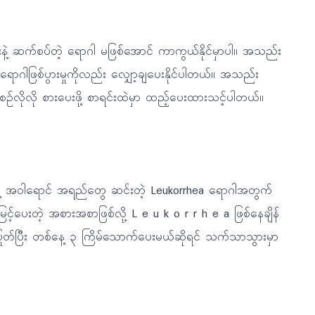
နဲ့ ဆက်စပ်တဲ့ ရောဂါ မဖြစ်အောင် ကာကွယ်နိုင်မှာပါ။ အသည်း
ာဂါဖြစ်ပွားမှုကိုလည်း လျှော့ချပေးနိုင်ပါတယ်။ အသည်း
စဉ်လိုလို စားပေးဖို့ စာရင်းထဲမှာ ထည့်ပေးထားသင့်ပါတယ်။
ဖြူနဲ့ အဝါရောင် အရည်တွေ ဆင်းတဲ့ Leukorrhea ရောဂါအတွက်
ြင့်ပေးတဲ့ အစားအစာဖြစ်လို့ L e u k o r r h e a ဖြစ်နေချိန်
 ပြုတ်ပြီး တစ်နေ့ ၃ ကြိမ်သောက်ပေးမယ်ဆိုရင် သက်သာသွားမှာ