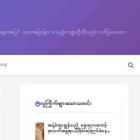
သတင်းများအပြင် သုတအဖြာဖြာ စသည့်ကဏ္ဍတို့ကိုလည်း တင်ပြပေးထား
ရေး
လူကြိုက်များသောသတင်း
အနံ့ခံထူးချွန်သည့် ခွေးလေးစကမ့်
အသက်အန္တရာယ်ခြိမ်းခြောက်ခံနေရ
ပြီး မူးယစ်ဂိုဏ်းက ဆုကြေး