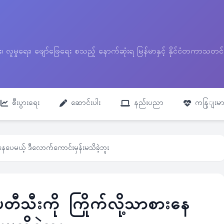
ေး၊ လူမှုရေး၊ ဖျော်ဖြေရေး စသည့် နောက်ဆုံးရ မြန်မာနှင့် နိုင်ငံတကာ
စီးပွားရေး
ဆောင်းပါး
နည်းပညာ
ကနြျးမာ
နေပေမယ့် ဒီလောက်ကောင်းမှန်းမသိခဲ့ဘူး
တီသီးကို ကြိုက်လို့သာစားနေ