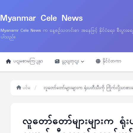
Myanmar Cele News
Myanamr Cele News က နေ့စဉ်သတင်းစာ အနေဖြင့် နိုင်ငံရေး၊ စီးပွားရ
ပါသည်။
ပငျမစာမကြျနှာ
ပွညျတှငျး
နိုင်ငံတကာ
ပင်မ
/
လူတော်တော်များများက ရုံးပတီသီးကို ကြိုက်လို့သာစား
လူတော်တော်များများက ရုံးပ