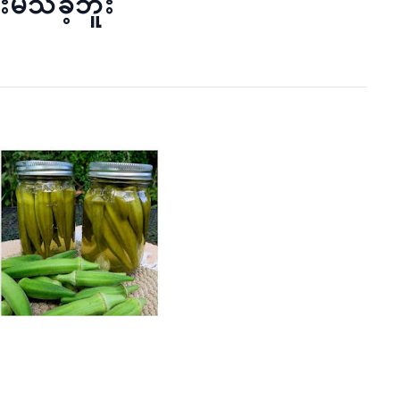
မသိခဲ့ဘူး