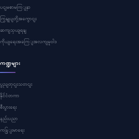
ပငျမစာမကြျနှာ
ကြှနျုပျတို့အကွောငျး
ဆကျသှယျရနျ
ကိုယျရေးအခကြျအလကျမူဝါဒ
ကဏ္ဍများ
ပွညျတှငျးသတငျး
နိုင်ငံတကာ
စီးပွားရေး
နည်းပညာ
ကနြျးမာရေး