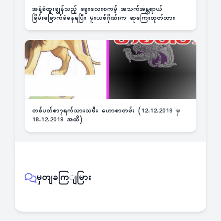
အနံ့ခံထူးချွန်သည့် ခွေးလေးစကမ့် အသက်အန္တရာယ်
ခြိမ်းခြောက်ခံနေရပြီး မူးယစ်ဂိုဏ်းက ဆုကြေးထုတ်ထား
တစ်ပတ်စာ၇ရက်သားသမီး ဟောစာတမ်း (12.12.2019 မှ
18.12.2019 အထိ)
မှတျခကြျမြား