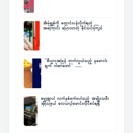
အိမ့်ချစ်ကို တောင်းပန်လိုက်ရတဲ့
အကြောင်း ပြောလာတဲ့ ခိုင်သင်းကြည်
”စီးပွားအမြန် တက်လွယ်သည့် နမောငါး
ချက် ဂါထာတော်” ……
မွေးရာပါ လက်နှစ်ဖက်မပါသည့် အမျိုးသမီး
အံ့သြဖွယ် လေယာဉ်မောင်းလိုင်စင်ရရှိ