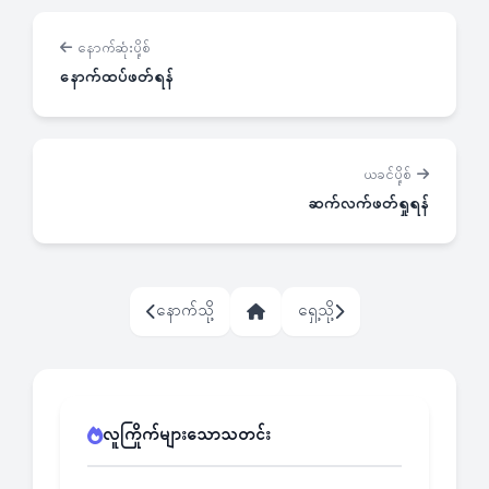
နောက်ဆုံးပို့စ်
နောက်ထပ်ဖတ်ရန်
ယခင်ပို့စ်
ဆက်လက်ဖတ်ရှုရန်
နောက်သို့
ရှေ့သို့
လူကြိုက်များသောသတင်း