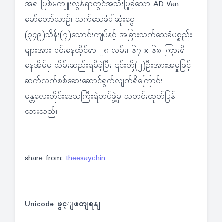
အရ ပြစ်မှုကျူးလွန်ရာတွင်အသုံးပြုခဲ့သော AD Van
မော်တော်ယာဉ်၊ သက်သေခံပါဆုံးငွေ
(၃၄၉)သိန်း(၇)သောင်းကျပ်နှင့် အခြားသက်သေခံပစ္စည်း
များအား ၎င်းနေထိုင်ရာ ၂၈ လမ်း၊ ၆၇ x ၆၈ ကြားရှိ
နေအိမ်မှ သိမ်းဆည်းရမိခဲ့ပြီး ၎င်းတို့(၂)ဦးအားအမှုဖြင့်
ဆက်လက်စစ်ဆေးဆောင်ရွက်လျက်ရှိကြောင်း
မန္တလေးတိုင်းဒေသကြီးရဲတပ်ဖွဲ့မှ သတင်းထုတ်ပြန်
ထားသည်။
share from:
theesaychin
Unicode ဖွင့ျဖတျရနျ