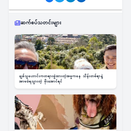
ဆက်စပ်သတင်းများ
ချစ်သူဟောင်းကတရားစွဲထားတဲ့အမှုကနေ သိန်းတစ်ရာနဲ့
အာမခံရသွားတဲ့ မိုးအောင်ရင်