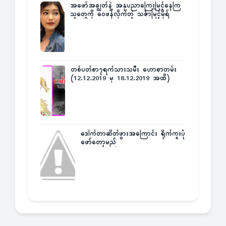
အဖော်အချွတ်နဲ့ အနုပညာကြေးမြင့်နေကြ
သူတွေကို ဝေဖန်လိုက်တဲ့ သင်္ဇာမြင့်မိုရ်
တစ်ပတ်စာ၇ရက်သားသမီး ဟောစာတမ်း
(12.12.2019 မှ 18.12.2019 အထိ)
ဒေါက်တာဆိတ်ဖွားအကြောင်း ရိုက်ကူးပုံ
ဖော်တော့မည်