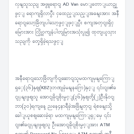
လှနျသူသညျ အဖွူရောငျ AD Van မောျတောျယာဉျ
ဖွင့ျ ရောကျရှိလာပွီး ငှထေည့ျသည့ျအခနျးအား အနီ
ရောငျသော့ခြိတျပါသော့ဖွင့ျဖှင့ျပွီး စကျအတှငျးရှိငှ
မြေားအား လြှို့ဝှကျနံပါတျမြားအသုံးပွု၍ ထုတျယူသှား
သညျကို တှေ့ရှိခဲ့ရသဖွင့ျ
အနီရောငျသော့ခြိတျကိုငျဆောငျသူမထကျမှနျကြောျ
ရှှေ(၃၆)နှဈ(KBZဒုဘဏျခှဲမနျနဂြော)နှင့ျ ၎င်းငျး၏ခ
ငျပှနျးဖွဈသူ အောငျခိုငျစိုးမွင့ျ(၃၆)နှဈတို့(၂)ဦးနိုဝငျ
ဘာ(၃၀)ရကျနေ့ ညနေ၄နာရီခှဲအခြိနျတှငျ ရဲစခနျးသို့
ခေါျယူစဈဆေးခဲ့ရာ မထကျမှနျကြောျရှှမှေ ၎င်း
ငျး၏ခငျပှနျးဖွဈသူ ဦးအောငျခိုငျစိုးမွင့ျအား ATM