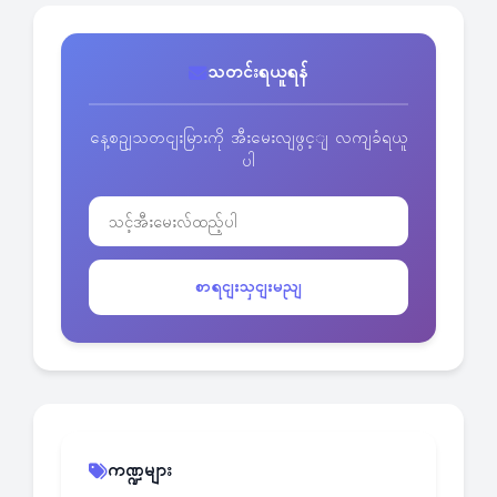
သတင်းရယူရန်
နေ့စဥျသတငျးမြားကို အီးမေးလျဖွင့ျ လကျခံရယူ
ပါ
စာရငျးသှငျးမညျ
ကဏ္ဍများ