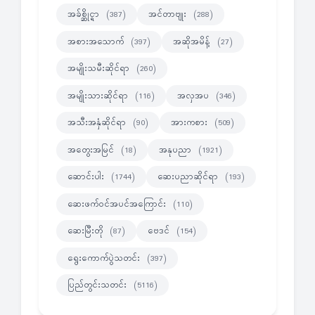
အခ်စ္ဆိုင္ရာ
အင်တာဗျုး
(387)
(288)
အစားအသောက်
အဆိုအမိန့်
(397)
(27)
အမျိုးသမီးဆိုင်ရာ
(260)
အမျိုးသားဆိုင်ရာ
အလှအပ
(116)
(346)
အသီးအနှံဆိုင်ရာ
အားကစား
(90)
(509)
အတွေးအမြင်
အနုပညာ
(18)
(1921)
ဆောင်းပါး
ဆေးပညာဆိုင်ရာ
(1744)
(193)
ဆေးဖက်ဝင်အပင်အကြောင်း
(110)
ဆေးမြီးတို
ဗေဒင်
(87)
(154)
ရွေးကောက်ပွဲသတင်း
(397)
ပြည်တွင်းသတင်း
(5116)