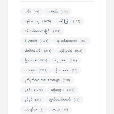
ကဗ်ာ
ကာတွန်း
(49)
(170)
ကျန်းမာရေး
ခရီးသြား
(1405)
(115)
စမ်းသပ်လေ့လာခြင်း
(194)
စီးပွားရေး
ထူးဆန်းထွေလာ
(1031)
(950)
ဓါတ်ပုံသတင်း
နည်းပညာ
(214)
(833)
နိုင္ငံတကာ
ပညာရေး
(4503)
(319)
ဗဟုသုတ
မိုးလေဝသ
(3721)
(95)
မှတ်မှတ်သားသား စကားများ
(140)
မှုခင်း
ယဉ်ကျေးမှု
(1775)
(132)
ရုပ်ရှင်
လွတ်တော်သတင်း
(24)
(72)
သရော်စာ
ဟာသ
(1)
(76)