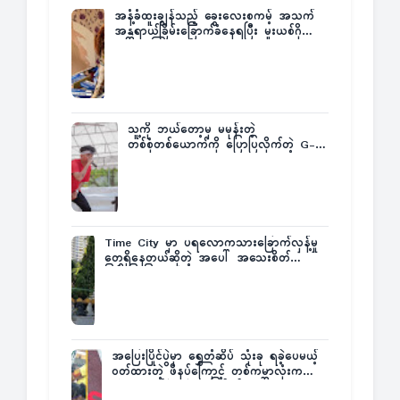
အနံ့ခံထူးချွန်သည့် ခွေးလေးစကမ့် အသက်
အန္တရာယ်ခြိမ်းခြောက်ခံနေရပြီး မူးယစ်ဂိုဏ်း
က ဆုကြေးထုတ်ထား
သူ့ကို ဘယ်တော့မှ မမုန်းတဲ့
တစ်စုံတစ်ယောက်ကို ပြောပြလိုက်တဲ့ G-
Fatt
Time City မှာ ပရလောကသားခြောက်လှန့်မှု
တွေရှိနေတယ်ဆိုတဲ့ အပေါ် အသေးစိတ်
ပြန်ပြောပြလာတဲ့ Times City Project
Director ဦးမြတ်မင်း
အပြေးပြိုင်ပွဲမှာ ရွှေတံဆိပ် သုံးခု ရခဲ့ပေမယ့်
ဝတ်ထားတဲ့ ဖိနပ်ကြောင့် တစ်ကမ္ဘာလုံးက
အံ့အားသင့်ခဲ့ရတဲ့ အဖြစ်မှန်