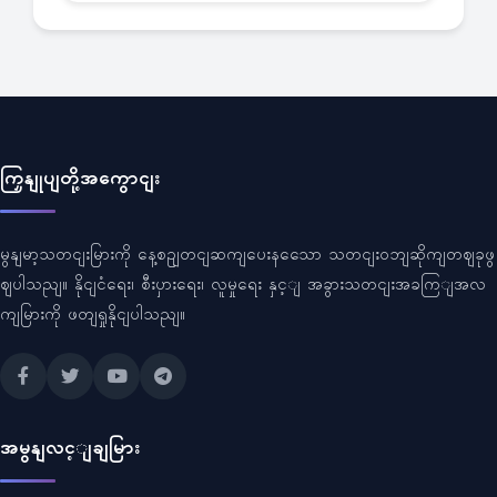
ကြှနျုပျတို့အကွောငျး
မွနျမာ့သတငျးမြားကို နေ့စဥျတငျဆကျပေးနသေော သတငျးဝဘျဆိုကျတဈခုဖွ
ဈပါသညျ။ နိုငျငံရေး၊ စီးပှားရေး၊ လူမှုရေး နှင့ျ အခွားသတငျးအခကြျအလ
ကျမြားကို ဖတျရှုနိုငျပါသညျ။
အမွနျလင့ျချမြား