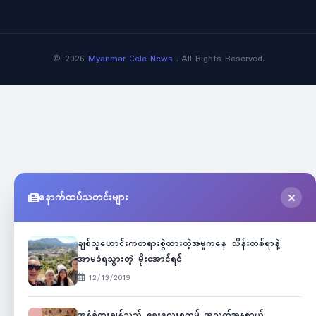
©
2026
Myanmar Cele News
. All Rights Reserved.
နောက်ထပ်သတင်းများ
ချစ်သူဟောင်းကတရားစွဲထားတဲ့အမှုကနေ သိန်းတစ်ရာနဲ့
အာမခံရသွားတဲ့ မိုးအောင်ရင်
12/13/2019
အနံ့ခံထူးချွန်သည့် ခွေးလေးစကမ့် အသက်အန္တရာယ်