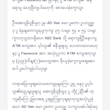
စကျ၏ Password No မြားနှင့ျ ATM စကျ၏ အနီ
ရောငျ သော့ခြိတျပါသော့ကို အားပေးခဲ့ကွောငျး၊
ဦးအောငျခိုငျစိုးမွင့ျမှ AD Van မောျတောျယာဉျဖွ
င့ျ ရဲမှနျတောငျရပျကှကျ၊ ၃၅ လမျး၊ ၅၃ x ၅၄ လမျး
ကွားတှငျထားရှိသော KBZ Bank သို့ ရောကျရှိပွီးနောကျ
ATM စကျအား ၎င်းငျး၏ ဇနီးဖွဈသူ ပေးထားသောသော့
နှင့ျ Password အား အသုံးပွုကာ ATM စကျအတှငျး
မှ (၃၄၉)သိနျး(၇)သောငျးအား ခိုးယူခဲ့ကွောငျးစဈဆေး
ပေါျပေါကျခဲ့ပါသညျ။
တရားခံမြားဖွဈသောမထကျမှနျကြောျရှှနှေင့ျ၎င်း
ငျး၏ခငျပှနျးဖွဈသူ အောငျခိုငျစိုးမွင့ျ တို့(၂)ဦး၏ ထှ
ကျဆိုခကြျမြားအရ ပွဈမှုကြူးလှနျရာတှငျအသုံးပွုခဲ့
သော AD Van မောျတောျယာဉျ၊ သကျသခေံပါဆုံးငှေ