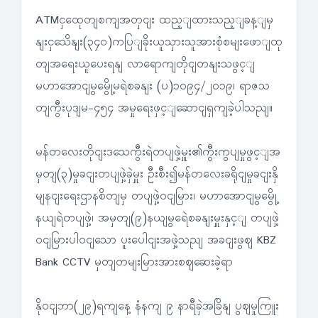
ATMငှထေုတျစကျအတှငျး ထည့ျထားသည့ျခန့ျမှ
နျးငှသေိနျး(၃၄၀)ကပြျခိုးယူသှားသူအားစုံစမျးဖောျထု
တျအရေးယူပေးရနျ လာရောကျတိုငျတနျးသဖွင့ျ
မဟာအောငျမွမွေို့မရဲစခနျး (ပ)၁၀၉၄/၂၀၁၉၊ ရာဇသ
တျကွီးပုဒျမ-၄၅၄ အမှုရေးဖှင့ျဆောငျရှကျခဲ့ပါသညျ။
မန်တလေးတိုငျးဒသေကွီးရဲတပျဖှဲ့မှူး၏ကွီးကွပျမှုဖွင့ျအ
မှတျ(၃)မှုခငျးတပျဖှဲ့ခှဲမှူး ဦးစီး၍မန်တလေးခရိုငျမှုခငျးနှိ
မျနငျးရေးဌာနစိတျမှ တပျဖှဲ့ဝငျမြား၊ မဟာအောငျမွမွေို့
နယျရဲတပျဖှဲ့၊ အမှတျ(၉)နယျမွရေဲစခနျးမှူးနှင့ျ တပျဖှဲ့
ဝငျမြားပါဝငျသော ပူးပေါငျးအဖှဲ့သညျ အခငျးဖွဈ KBZ
Bank CCTV မှတျတမျးမြားအားစဈဆေးခဲ့ရာ
နိုဝငျဘာ(၂၉)ရကျနေ့ နံနကျ ၉ နာရီခှဲအခြိနျ ပွဈမှုကြူး