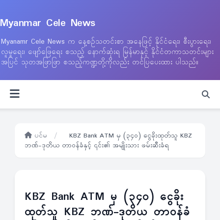
Myanmar Cele News
Myanamr Cele News က နေ့စဉ်သတင်းစာ အနေဖြင့် နိုင်ငံရေး၊ စီးပွားရေး၊
လူမှုရေး၊ ဖျော်ဖြေရေး စသည့် နောက်ဆုံးရ မြန်မာနှင့် နိုင်ငံတကာသတင်းများ
အပြင် သုတအဖြာဖြာ စသည့်ကဏ္ဍတို့ကိုလည်း တင်ပြပေးထား ပါသည်။
ပင်မ
/
KBZ Bank ATM မှ (၃၄၀) ငွေခိုးထုတ်သူ KBZ
ဘဏ်-ဒုတိယ တာဝန်ခံနှင့် ၎င်း၏ အမျိုးသား ဖမ်းဆီးခံရ
KBZ Bank ATM မှ (၃၄၀) ငွေခိုး
ထုတ်သူ KBZ ဘဏ်-ဒုတိယ တာဝန်ခံ