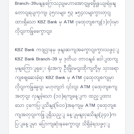
Branch-39မနျနဂြောသညျမဟာအောငျမွမွေို့နယျ၊ရဲမှနျ
တောငျရပျကှကျ၊ ၃၅လမျး၊ ၅၃ x၅၄လမျးကွားတှငျ
ထားရှိသော KBZ Bank မှ ATM ငှထေုတျစကျ(၁)လုံးမှာ
လိုငျးကနြကွေောငျး၊
KBZ Bank ကဒျဌာနမှ ဖုနျးဆကျအကွောငျးကွားသဖွင့ျ
KBZ Bank Branch-39 မှ ဒုတိယ တာဝနျခံ ဒေါျထကျ
မှနျကြောျရှှေ၊ ရုံးအကူ ဦးမြိုးမငျးထိုကျတို့မှ သှားရော
ကျစဈဆေးခဲ့ရာ KBZ Bank မှ ATM ငှထေုတျစကျမှာ
လိုငျးကနြခွေငျး မဟုတျဘဲ ၎င်းငျး ATM ငှထေုတျစကျ
အတှငျး လှနျခဲ့သော (၁၀)ရကျခန့ျက ထည့ျထား
သော ငှကေပြျသိနျး(၆၀၀)အနကျမှ ATM ငှထေုတျစ
ကျအတှငျးကနြျရှိသည့ျ ခန့ျမှနျးငှသေိနျး(၃၄၀)က
ပြျခန့ျမှာ ပြောကျဆုံးနကွေောငျး သိရှိခဲ့ရသဖွင့ျ