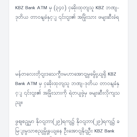
KBZ Bank ATM မှ (၃၄၀) ငှခေိုးထုတျသူ KBZ ဘဏျ-
ဒုတိယ တာဝနျခံနှင့ျ ၎င်းငျး၏ အမြိုးသား ဖမျးဆီးခံရ
မန်တလေးတိုငျးဒသေကွီး၊မဟာအောငျမွမွေို့ယျရှိ KBZ
Bank ATM မှ ငှခေိုးထုတျသူ ဘဏျ-ဒုတိယ တာဝနျခံနှ
င့ျ ၎င်းငျး၏ အမြိုးသားကို ရဲတပျဖှဲ့မှ ဖမျးဆီးလိုကျသ
ညျ။
ဖွဈစဉျမှာ နိုဝငျဘာ(၂၉)ရကျ၌ နိုဝငျဘာ(၂၉)ရကျ၌ ခ
မြျးမွသာစညျမွို့နယျနေ ဦးအောငျနိုငျဦး KBZ Bank