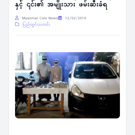
နှင့် ၎င်း၏ အမျိုးသား ဖမ်းဆီးခံရ
Myanmar Cele News
12/02/2019
ပြည်တွင်းသတင်း