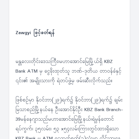
Zawgyi ဖြင့်ဖတ်ရန်
မန္တလေးတိုင်းဒေသကြီး၊မဟာအောင်မြေမြို့ယ်ရှိ KBZ
Bank ATM မှ ငွေခိုးထုတ်သူ ဘဏ်-ဒုတိယ တာဝန်ခံနှင့်
၎င်း၏ အမျိုးသားကို ရဲတပ်ဖွဲ့မှ ဖမ်းဆီးလိုက်သည်။
ဖြစ်စဉ်မှာ နိုဝင်ဘာ(၂၉)ရက်၌ နိုဝင်ဘာ(၂၉)ရက်၌ ချမ်း
မြသာစည်မြို့နယ်နေ ဦးအောင်နိုင်ဦး KBZ Bank Branch-
39မန်နေဂျာသည်မဟာအောင်မြေမြို့နယ်၊ရဲမွန်တောင်
ရပ်ကွက်၊ ၃၅လမ်း၊ ၅၃ x၅၄လမ်းကြားတွင်ထားရှိသော
KBZ Bank မှ ATM ငွေထုတ်စက်(၁)လုံးမှာ လိုင်းကျနေ