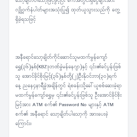
သော့ချိတ်ပါသော့ဖြင့်ဖွင့်ပြီး စက်အတွင်းရှိငွေများအား
လျှို့ဝှက်နံပါတ်များအသုံးပြု၍ ထုတ်ယူသွားသည်ကို တွေ့
ရှိခဲ့ရသဖြင့်
အနီရောင်သော့ချိတ်ကိုင်ဆောင်သူမထက်မွန်ကျော်
ရွှေ(၃၆)နှစ်(KBZဒုဘဏ်ခွဲမန်နေဂျာ)နှင့် ၎င်း၏ခင်ပွန်းဖြစ်
သူ အောင်ခိုင်စိုးမြင့်(၃၆)နှစ်တို့(၂)ဦးနိုဝင်ဘာ(၃၀)ရက်
နေ့ ညနေ၄နာရီခွဲအချိန်တွင် ရဲစခန်းသို့ခေါ်ယူစစ်ဆေးခဲ့ရာ
မထက်မွန်ကျော်ရွှေမှ ၎င်း၏ခင်ပွန်းဖြစ်သူ ဦးအောင်ခိုင်စိုး
မြင့်အား ATM စက်၏ Password No များနှင့် ATM
စက်၏ အနီရောင် သော့ချိတ်ပါသော့ကို အားပေးခဲ့
ကြောင်း၊