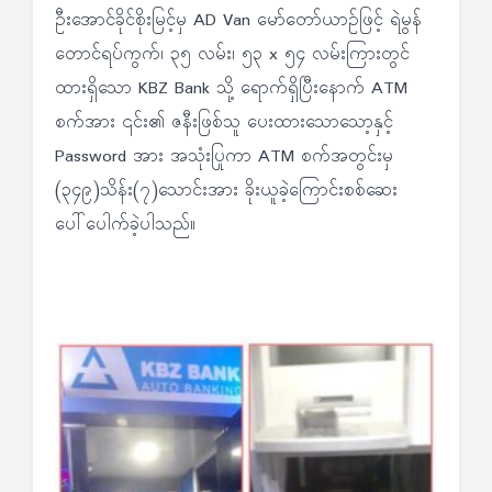
ဦးအောင်ခိုင်စိုးမြင့်မှ AD Van မော်တော်ယာဉ်ဖြင့် ရဲမွန်
တောင်ရပ်ကွက်၊ ၃၅ လမ်း၊ ၅၃ x ၅၄ လမ်းကြားတွင်
ထားရှိသော KBZ Bank သို့ ရောက်ရှိပြီးနောက် ATM
စက်အား ၎င်း၏ ဇနီးဖြစ်သူ ပေးထားသောသော့နှင့်
Password အား အသုံးပြုကာ ATM စက်အတွင်းမှ
(၃၄၉)သိန်း(၇)သောင်းအား ခိုးယူခဲ့ကြောင်းစစ်ဆေး
ပေါ်ပေါက်ခဲ့ပါသည်။