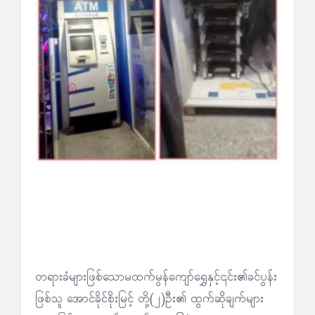
တရားခံများဖြစ်သောမထက်မွန်ကျော်ရွှေနှင့်၎င်း၏ခင်ပွန်း
ဖြစ်သူ အောင်ခိုင်စိုးမြင့် တို့(၂)ဦး၏ ထွက်ဆိုချက်များ