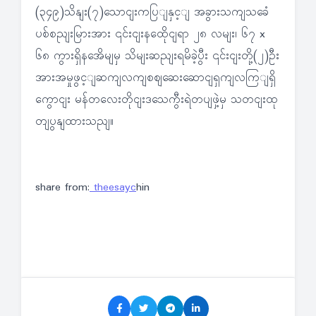
(၃၄၉)သိနျး(၇)သောငျးကပြျနှင့ျ အခွားသကျသခေံ
ပစ်စညျးမြားအား ၎င်းငျးနထေိုငျရာ ၂၈ လမျး၊ ၆၇ x
၆၈ ကွားရှိနအေိမျမှ သိမျးဆညျးရမိခဲ့ပွီး ၎င်းငျးတို့(၂)ဦး
အားအမှုဖွင့ျဆကျလကျစဈဆေးဆောငျရှကျလကြျရှိ
ကွောငျး မန်တလေးတိုငျးဒသေကွီးရဲတပျဖှဲ့မှ သတငျးထု
တျပွနျထားသညျ။
share from:
theesayc
hin