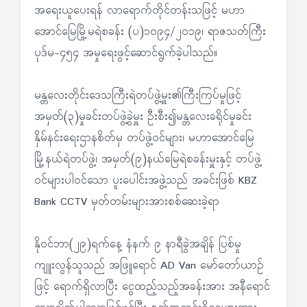
အရေးယူပေးရန် လာရောက်တိုင်တန်းသဖြင့် မဟာ
အောင်မြေမြို့မရဲစခန်း (ပ)၁၀၉၄/၂၀၁၉၊ ရာဇသတ်ကြီး
ပုဒ်မ-၄၅၄ အမှုရေးဖွင့်ဆောင်ရွက်ခဲ့ပါသည်။
မန္တလေးတိုင်းဒေသကြီးရဲတပ်ဖွဲ့မှူး၏ကြီးကြပ်မှုဖြင့်
အမှတ်(၃)မှုခင်းတပ်ဖွဲ့ခွဲမှူး ဦးစီး၍မန္တလေးခရိုင်မှုခင်း
နှိမ်နင်းရေးဌာနစိတ်မှ တပ်ဖွဲ့ဝင်များ၊ မဟာအောင်မြေ
မြို့နယ်ရဲတပ်ဖွဲ့၊ အမှတ်(၉)နယ်မြေရဲစခန်းမှူးနှင့် တပ်ဖွဲ့
ဝင်များပါဝင်သော ပူးပေါင်းအဖွဲ့သည် အခင်းဖြစ် KBZ
Bank CCTV မှတ်တမ်းများအားစစ်ဆေးခဲ့ရာ
နိုဝင်ဘာ(၂၉)ရက်နေ့ နံနက် ၉ နာရီခွဲအချိန် ပြစ်မှု
ကျူးလွန်သူသည် အဖြူရောင် AD Van မော်တော်ယာဉ်
ဖြင့် ရောက်ရှိလာပြီး ငွေထည့်သည့်အခန်းအား အနီရောင်