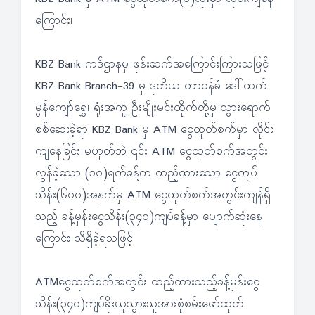
ကြောင်း၊
KBZ Bank ကဒ်ဌာနမှ ဖုန်းဆက်အကြောင်းကြားသဖြင့်
KBZ Bank Branch-39 မှ ဒုတိယ တာဝန်ခံ ဒေါ်ထက်
မွန်ကျော်ရွှေ၊ ရုံးအကူ ဦးမျိုးမင်းထိုက်တို့မှ သွားရောက်
စစ်ဆေးခဲ့ရာ KBZ Bank မှ ATM ငွေထုတ်စက်မှာ လိုင်း
ကျနေခြင်း မဟုတ်ဘဲ ၎င်း ATM ငွေထုတ်စက်အတွင်း
လွန်ခဲ့သော (၁၀)ရက်ခန့်က ထည့်ထားသော ငွေကျပ်
သိန်း(၆၀၀)အနက်မှ ATM ငွေထုတ်စက်အတွင်းကျန်ရှိ
သည့် ခန့်မှန်းငွေသိန်း(၃၄၀)ကျပ်ခန့်မှာ ပျောက်ဆုံးနေ
ကြောင်း သိရှိခဲ့ရသဖြင့်
ATMငွေထုတ်စက်အတွင်း ထည့်ထားသည့်ခန့်မှန်းငွေ
သိန်း(၃၄၀)ကျပ်ခိုးယူသွားသူအားစုံစမ်းဖော်ထုတ်