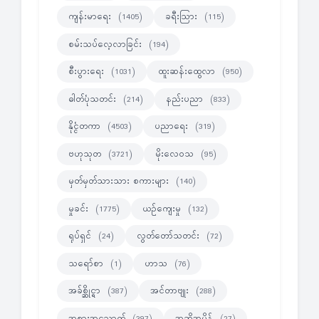
ကျန်းမာရေး
ခရီးသြား
(1405)
(115)
စမ်းသပ်လေ့လာခြင်း
(194)
စီးပွားရေး
ထူးဆန်းထွေလာ
(1031)
(950)
ဓါတ်ပုံသတင်း
နည်းပညာ
(214)
(833)
နိုင္ငံတကာ
ပညာရေး
(4503)
(319)
ဗဟုသုတ
မိုးလေဝသ
(3721)
(95)
မှတ်မှတ်သားသား စကားများ
(140)
မှုခင်း
ယဉ်ကျေးမှု
(1775)
(132)
ရုပ်ရှင်
လွတ်တော်သတင်း
(24)
(72)
သရော်စာ
ဟာသ
(1)
(76)
အခ်စ္ဆိုင္ရာ
အင်တာဗျုး
(387)
(288)
အစားအသောက်
အဆိုအမိန့်
(397)
(27)