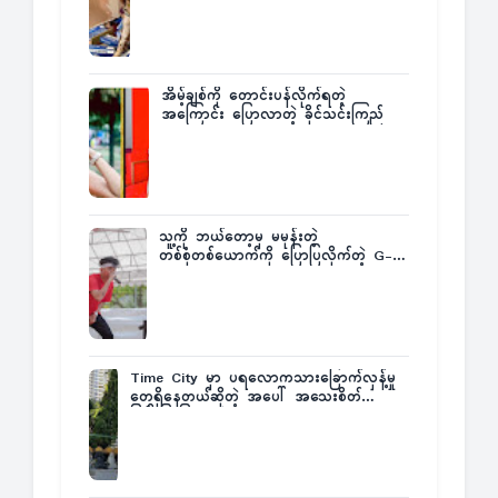
အိမ့်ချစ်ကို တောင်းပန်လိုက်ရတဲ့
အကြောင်း ပြောလာတဲ့ ခိုင်သင်းကြည်
သူ့ကို ဘယ်တော့မှ မမုန်းတဲ့
တစ်စုံတစ်ယောက်ကို ပြောပြလိုက်တဲ့ G-
Fatt
Time City မှာ ပရလောကသားခြောက်လှန့်မှု
တွေရှိနေတယ်ဆိုတဲ့ အပေါ် အသေးစိတ်
ပြန်ပြောပြလာတဲ့ Times City Project
Director ဦးမြတ်မင်း