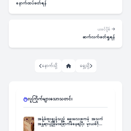
နောက်ထပ်ဖတ်ရန်
ယခင်ပို့စ်
ဆက်လက်ဖတ်ရှုရန်
နောက်သို့
ရှေ့သို့
လူကြိုက်များသောသတင်း
အနံ့ခံထူးချွန်သည့် ခွေးလေးစကမ့် အသက်
အန္တရာယ်ခြိမ်းခြောက်ခံနေရပြီး မူးယစ်ဂိုဏ်း
က ဆုကြေးထုတ်ထား