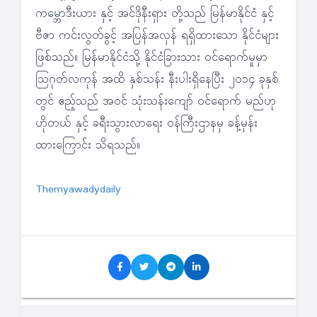
ကမ္ဘောဒီးယား နှင့် အင်ဒိုနီးရှား တို့သည် မြန်မာနိုင်ငံ နှင့်
ဗီဇာ ကင်းလွတ်ခွင့် အပြန်အလှန် ရရှိထားသော နိုင်ငံများ
ဖြစ်သည်။ မြန်မာနိုင်ငံသို့ နိုင်ငံခြားသား ဝင်ရောက်မှုမှာ
သြဂုတ်လကုန် အထိ နှစ်သန်း နီးပါးရှိနေပြီး ၂၀၁၄ ခုနှစ်
တွင် ဧည့်သည် အဝင် သုံးသန်းကျော် ဝင်ရောက် မည်ဟု
ဟိုတယ် နှင့် ခရီးသွားလာရေး ဝန်ကြီးဌာနမှ ခန့်မှန်း
ထားကြောင်း သိရသည်။
Themyawadydaily