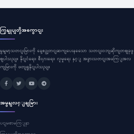
ကြှနျုပျတို့အကွောငျး
မွနျမာ့သတငျးမြားကို နေ့စဥျတငျဆကျပေးနသေော သတငျးဝဘျဆိုကျတဈခုဖွ
ဈပါသညျ။ နိုငျငံရေး၊ စီးပှားရေး၊ လူမှုရေး နှင့ျ အခွားသတငျးအခကြျအလ
ကျမြားကို ဖတျရှုနိုငျပါသညျ။
အမွနျလင့ျချမြား
ပငျမစာမကြျနှာ