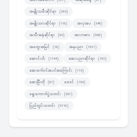
အမျိုးသမီးဆိုင်ရာ
(260)
အမျိုးသားဆိုင်ရာ
အလှအပ
(116)
(346)
အသီးအနှံဆိုင်ရာ
အားကစား
(90)
(509)
အတွေးအမြင်
အနုပညာ
(18)
(1921)
ဆောင်းပါး
ဆေးပညာဆိုင်ရာ
(1744)
(193)
ဆေးဖက်ဝင်အပင်အကြောင်း
(110)
ဆေးမြီးတို
ဗေဒင်
(87)
(154)
ရွေးကောက်ပွဲသတင်း
(397)
ပြည်တွင်းသတင်း
(5116)