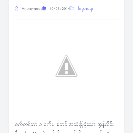
Anonymous
10/06/2014
စီးပွားရေး
စက်တင်ဘာ ၁ ရက်မှ စတင် အသုံးပြုခဲ့သော အွန်လိုင်း