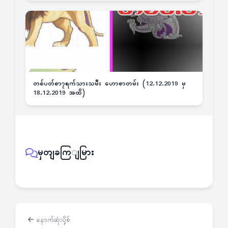
တစ်ပတ်စာ၇ရက်သားသမီး ဟောစာတမ်း (12.12.2019 မှ
18.12.2019 အထိ)
မှတျခကြျမြား
နောက်ဆုံးပို့စ်