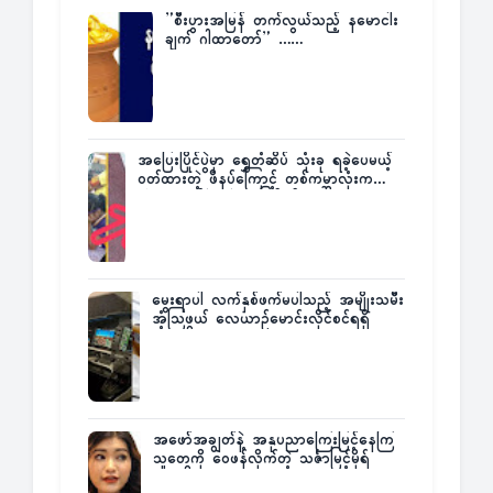
”စီးပွားအမြန် တက်လွယ်သည့် နမောငါး
ချက် ဂါထာတော်” ……
အပြေးပြိုင်ပွဲမှာ ရွှေတံဆိပ် သုံးခု ရခဲ့ပေမယ့်
ဝတ်ထားတဲ့ ဖိနပ်ကြောင့် တစ်ကမ္ဘာလုံးက
အံ့အားသင့်ခဲ့ရတဲ့ အဖြစ်မှန်
မွေးရာပါ လက်နှစ်ဖက်မပါသည့် အမျိုးသမီး
အံ့သြဖွယ် လေယာဉ်မောင်းလိုင်စင်ရရှိ
အဖော်အချွတ်နဲ့ အနုပညာကြေးမြင့်နေကြ
သူတွေကို ဝေဖန်လိုက်တဲ့ သင်္ဇာမြင့်မိုရ်