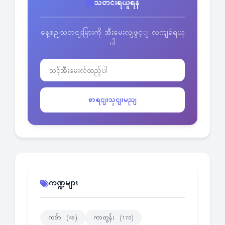
သတင်းရယူရန်
နေ့စဥျသတငျးမြားကို အီးမေးလျဖွင့ျ လကျခံရယူ
ပါ
စာရငျးသှငျးမညျ
ကဏ္ဍများ
ကဗ်ာ
ကာတွန်း
(49)
(170)