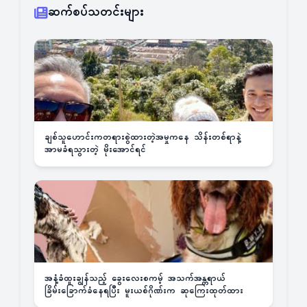
ဆက်စပ်သတင်းများ
ချစ်သူဟောင်းကတရားစွဲထားတဲ့အမှုကနေ သိန်းတစ်ရာနဲ့
အာမခံရသွားတဲ့ မိုးအောင်ရင်
အနံ့ခံထူးချွန်သည့် ခွေးလေးစကမ့် အသက်အန္တရာယ်
ခြိမ်းခြောက်ခံနေရပြီး မူးယစ်ဂိုဏ်းက ဆုကြေးထုတ်ထား