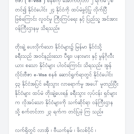
ဗီဇာ ( e-Visa ) စနစ်ကို အောက်တိုဘာ ၂ ရက်မ ှစ
တင်၍ နိုင်ငံပေါင်း ၂၄ နိုင်ငံကို ထပ်မံခွင့်ပြု လိုက်ပြီ
ဖြစ်ကြောင်း လူဝင်မှု ကြီးကြပ်ရေး နှင့် ပြည်သူ့ အင်အား
ဝန်ကြီးဌာနမှ သိရသည်။
တိုးချဲ့ ပေးလိုက်သော နိုင်ငံများ၌ မြန်မာ နိုင်ငံသို့
ခရီးသည် အဝင်နည်းသော ပီရူး၊ ပနားမား နှင့် မွန်ဂိုလီး
ယား စသော နိုင်ငံများ ပါဝင်ကြောင်း သိရသည်။ အွန်
လိုင်းဗီဇာ e-Visa စနစ် ဆောင်ရွက်ရာတွင် နိုင်ငံပေါင်း
၄၃ နိုင်ငံအပြင် ခရီးသွား လာရောက်မှု အပေါ် မူတည်ပြီး
နိုင်ငံများ ထပ်မံ တိုးချဲ့ပေးရန် ခရီးသွား လုပ်ငန်း ရှင်များ
က လိုအပ်သော နိုင်ငံများကို သက်ဆိုင်ရာ ဝန်ကြီးဌာန
သို့ စက်တင်ဘာ ၂၃ ရက်က တင်ပြခဲ့ ကြ သည်။
လက်ရှိတွင် လာအို ၊ ဗီယက်နမ် ၊ ဖိလစ်ပိုင် ၊