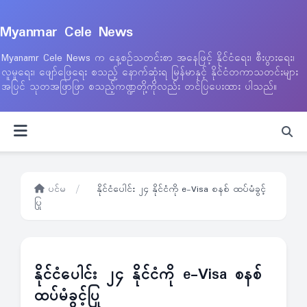
Myanmar Cele News
Myanamr Cele News က နေ့စဉ်သတင်းစာ အနေဖြင့် နိုင်ငံရေး၊ စီးပွားရေး၊
လူမှုရေး၊ ဖျော်ဖြေရေး စသည့် နောက်ဆုံးရ မြန်မာနှင့် နိုင်ငံတကာသတင်းများ
အပြင် သုတအဖြာဖြာ စသည့်ကဏ္ဍတို့ကိုလည်း တင်ပြပေးထား ပါသည်။
ပင်မ
/
နိုင်ငံပေါင်း ၂၄ နိုင်ငံကို e-Visa စနစ် ထပ်မံခွင့်
ပြု
နိုင်ငံပေါင်း ၂၄ နိုင်ငံကို e-Visa စနစ်
ထပ်မံခွင့်ပြု