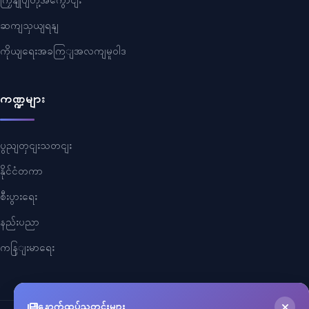
ကြှနျုပျတို့အကွောငျး
ဆကျသှယျရနျ
ကိုယျရေးအခကြျအလကျမူဝါဒ
ကဏ္ဍများ
ပွညျတှငျးသတငျး
နိုင်ငံတကာ
စီးပွားရေး
နည်းပညာ
ကနြျးမာရေး
နောက်ထပ်သတင်းများ