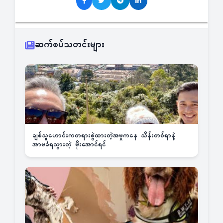
ဆက်စပ်သတင်းများ
ချစ်သူဟောင်းကတရားစွဲထားတဲ့အမှုကနေ သိန်းတစ်ရာနဲ့
အာမခံရသွားတဲ့ မိုးအောင်ရင်