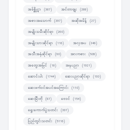
အခ်စ္ဆိုင္ရာ
အင်တာဗျုး
(387)
(288)
အစားအသောက်
အဆိုအမိန့်
(397)
(27)
အမျိုးသမီးဆိုင်ရာ
(260)
အမျိုးသားဆိုင်ရာ
အလှအပ
(116)
(346)
အသီးအနှံဆိုင်ရာ
အားကစား
(90)
(509)
အတွေးအမြင်
အနုပညာ
(18)
(1921)
ဆောင်းပါး
ဆေးပညာဆိုင်ရာ
(1744)
(193)
ဆေးဖက်ဝင်အပင်အကြောင်း
(110)
ဆေးမြီးတို
ဗေဒင်
(87)
(154)
ရွေးကောက်ပွဲသတင်း
(397)
ပြည်တွင်းသတင်း
(5116)