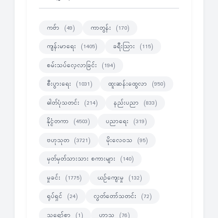
ကဗ်ာ
ကာတွန်း
(49)
(170)
ကျန်းမာရေး
ခရီးသြား
(1405)
(115)
စမ်းသပ်လေ့လာခြင်း
(194)
စီးပွားရေး
ထူးဆန်းထွေလာ
(1031)
(950)
ဓါတ်ပုံသတင်း
နည်းပညာ
(214)
(833)
နိုင္ငံတကာ
ပညာရေး
(4503)
(319)
ဗဟုသုတ
မိုးလေဝသ
(3721)
(95)
မှတ်မှတ်သားသား စကားများ
(140)
မှုခင်း
ယဉ်ကျေးမှု
(1775)
(132)
ရုပ်ရှင်
လွတ်တော်သတင်း
(24)
(72)
သရော်စာ
ဟာသ
(1)
(76)