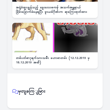
အနံ့ခံထူးချွန်သည့် ခွေးလေးစကမ့် အသက်အန္တရာယ်
ခြိမ်းခြောက်ခံနေရပြီး မူးယစ်ဂိုဏ်းက ဆုကြေးထုတ်ထား
တစ်ပတ်စာ၇ရက်သားသမီး ဟောစာတမ်း (12.12.2019 မှ
18.12.2019 အထိ)
မှတျခကြျမြား