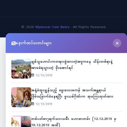
©
2026
Myanmar Cele News
. All Rights Reserved.
နောက်ထပ်သတင်းများ
ချစ်သူဟောင်းကတရားစွဲထားတဲ့အမှုကနေ သိန်းတစ်ရာနဲ့
အာမခံရသွားတဲ့ မိုးအောင်ရင်
12/13/2019
အနံ့ခံထူးချွန်သည့် ခွေးလေးစကမ့် အသက်အန္တရာယ်
ခြိမ်းခြောက်ခံနေရပြီး မူးယစ်ဂိုဏ်းက ဆုကြေးထုတ်ထား
12/13/2019
တစ်ပတ်စာ၇ရက်သားသမီး ဟောစာတမ်း (12.12.2019 မှ
18.12.2019 အထိ)