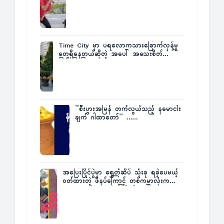
Time City မှာ ပရလောကသားခြောက်လှန့်မှု
တွေရှိနေတယ်ဆိုတဲ့ အပေါ် အသေးစိတ်
ပြန်ပြောပြလာတဲ့ Times City Project
Director ဦးမြတ်မင်း
”စီးပွားအမြန် တက်လွယ်သည့် နမောငါး
ချက် ဂါထာတော်” ……
အပြေးပြိုင်ပွဲမှာ ရွှေတံဆိပ် သုံးခု ရခဲ့ပေမယ့်
ဝတ်ထားတဲ့ ဖိနပ်ကြောင့် တစ်ကမ္ဘာလုံးက
အံ့အားသင့်ခဲ့ရတဲ့ အဖြစ်မှန်