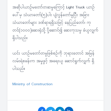
အဆိုပါယာဉ်မတော်တဆမှုကြောင့် Light Truck ယာဉ်
ပေါ်မှ သံဃာတော်(၅)ပါး ပျံလွန်တော်မူပြီး အခြား
သံဃာတော်များ ဒဏ်ရာရရှိသဖြင့် နေပြည်တော်၊ ကု
တင်(၁၀၀၀)ဆေးရုံသို့ ပို့ဆောင်၍ ဆေးကုသမှု ခံယူလျှက်
ရှိပါသည်။
ယင်း ယာဉ်မတော်တမှုဖြစ်စဉ်ကို ဘုရားတောင် အမြန်
လမ်းရဲစခန်းက အမှုဖွင့် အရေးယူ ဆောင်ရွက်လျှက် ရှိ
ပါသည်။
Ministry of Construction