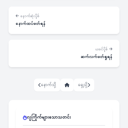
နောက်ဆုံးပို့စ်
နောက်ထပ်ဖတ်ရန်
ယခင်ပို့စ်
ဆက်လက်ဖတ်ရှုရန်
နောက်သို့
ရှေ့သို့
လူကြိုက်များသောသတင်း