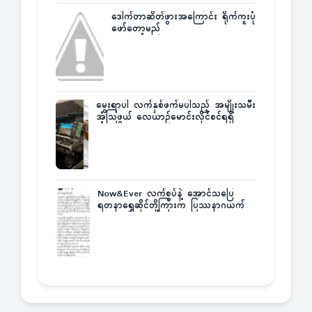
ဒေါက်တာဆိတ်ဖွားအကြောင်း ရိုက်ကူးပုံ
ဖော်တော့မည်
မွေးရာပါ လက်နှစ်ဖက်မပါသည့် အမျိုးသမီး
အံ့သြဖွယ် လေယာဉ်မောင်းလိုင်စင်ရရှိ
Now&Ever လက်စွပ်နဲ့ အောင်သပြေ
ရတနာရွှေဆိုင်တို့ကြားက ပြဿနာဂယက်