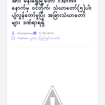
အား မန်းရွှေမြို့တော် Express
နောက်မှ ဝင်တိုက်၊ သံဃာတော်(၅)ပါး
ပျံလွန်တော်မူပြီး အခြားသံဃာတော်
များ ဒဏ်ရာရရှိ
Anonymous
3/09/2015
Feature
,
မှုခင်း
,
ပြည်တွင်းသတင်း