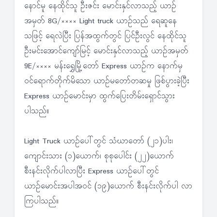
နောင်မူ နေထိုင်သူ ဦးဇင်း မောင်းနှင်လာသည့် ယာဉ်
အမှတ် 8G/×××× Light truck ယာဉ်သည် ရေဆူနေ
သဖြင့် ရေလဲပြီး ပြန်အထွက်တွင် ပြင်ဦးလွင် နေထိုင်သူ
ဦးမင်းအောင်ကျော်မြင့် မောင်းနှင်လာသည့် ယာဉ်အမှတ်
9E/×××× မန်းရွှေမြို့တော် Express ယာဉ်က နောက်မှ
ဝင်ရောက်တိုက်မိသော ယာဉ်မတော်တဆမှု ဖြစ်ပွားခဲ့ပြီး
Express ယာဉ်မောင်းမှာ ထွက်ပြေးတိမ်းရှောင်သွား
ပါသည်။
Light Truck ယာဉ်ပေါ်တွင် သံဃာတော် (၂၁)ပါး၊
ကျောင်းသား (၁)ယောက်၊ စုစုပေါင်း (၂၂)ယောက်
စီးနင်းလိုက်ပါလာပြီး Express ယာဉ်ပေါ်တွင်
ယာဉ်မောင်းအပါအဝင် (၁၉)ယောက် စီးနင်းလိုက်ပါ လာ
ကြပါသည်။