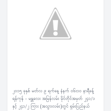
၂၀၁၅ ခုနှစ် မတ်လ ၉ ရက်နေ့ နံနက် ၀၆း၁၀ နာရီခန့်
ရန်ကုန် - မန္တလေး အမြန်လမ်း မိုင်တိုင်အမှတ် ၂၄၁/၁
နှင့် ၂၄၁/၂ ကြား (အသွားလမ်း)တွင် ရှမ်းပြည်နယ်