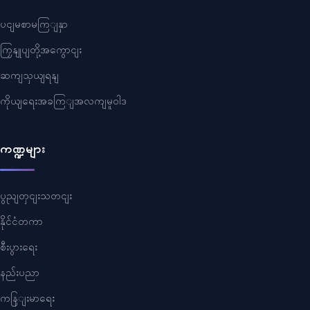
ပငျမစာမကြျနှာ
ကြှနျုပျတို့အကွောငျး
ဆကျသှယျရနျ
ကိုယျရေးအခကြျအလကျမူဝါဒ
ကဏ္ဍများ
ပွညျတှငျးသတငျး
နိုင်ငံတကာ
စီးပွားရေး
နည်းပညာ
ကနြျးမာရေး