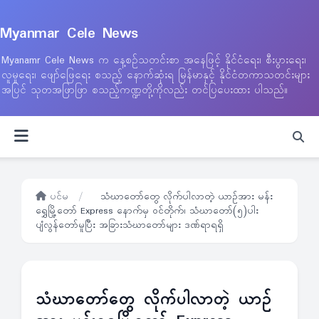
Myanmar Cele News
Myanamr Cele News က နေ့စဉ်သတင်းစာ အနေဖြင့် နိုင်ငံရေး၊ စီးပွားရေး၊
လူမှုရေး၊ ဖျော်ဖြေရေး စသည့် နောက်ဆုံးရ မြန်မာနှင့် နိုင်ငံတကာသတင်းများ
အပြင် သုတအဖြာဖြာ စသည့်ကဏ္ဍတို့ကိုလည်း တင်ပြပေးထား ပါသည်။
ပင်မ
/
သံဃာတော်တွေ လိုက်ပါလာတဲ့ ယာဉ်အား မန်း
ရွှေမြို့တော် Express နောက်မှ ဝင်တိုက်၊ သံဃာတော်(၅)ပါး
ပျံလွန်တော်မူပြီး အခြားသံဃာတော်များ ဒဏ်ရာရရှိ
သံဃာတော်တွေ လိုက်ပါလာတဲ့ ယာဉ်