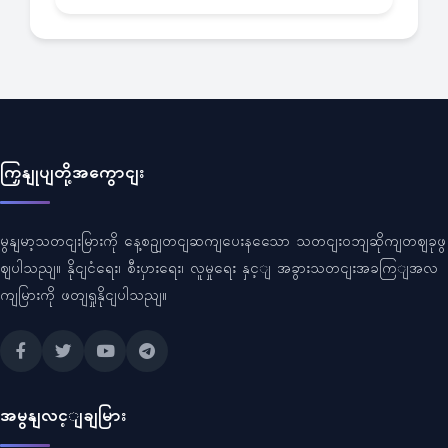
ကြှနျုပျတို့အကွောငျး
မွနျမာ့သတငျးမြားကို နေ့စဥျတငျဆကျပေးနသေော သတငျးဝဘျဆိုကျတဈခုဖွ
ဈပါသညျ။ နိုငျငံရေး၊ စီးပှားရေး၊ လူမှုရေး နှင့ျ အခွားသတငျးအခကြျအလ
ကျမြားကို ဖတျရှုနိုငျပါသညျ။
အမွနျလင့ျချမြား