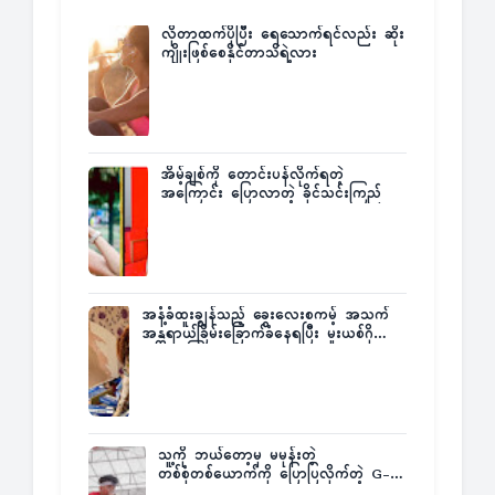
လိုတာထက်ပိုပြီး ရေသောက်ရင်လည်း ဆိုး
ကျိုးဖြစ်စေနိုင်တာသိရဲ့လား
အိမ့်ချစ်ကို တောင်းပန်လိုက်ရတဲ့
အကြောင်း ပြောလာတဲ့ ခိုင်သင်းကြည်
အနံ့ခံထူးချွန်သည့် ခွေးလေးစကမ့် အသက်
အန္တရာယ်ခြိမ်းခြောက်ခံနေရပြီး မူးယစ်ဂိုဏ်း
က ဆုကြေးထုတ်ထား
သူ့ကို ဘယ်တော့မှ မမုန်းတဲ့
တစ်စုံတစ်ယောက်ကို ပြောပြလိုက်တဲ့ G-
Fatt