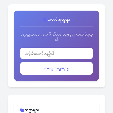
သတင်းရယူရန်
နေ့စဥျသတငျးမြားကို အီးမေးလျဖွင့ျ လကျခံရယူ
ပါ
စာရငျးသှငျးမညျ
ကဏ္ဍများ