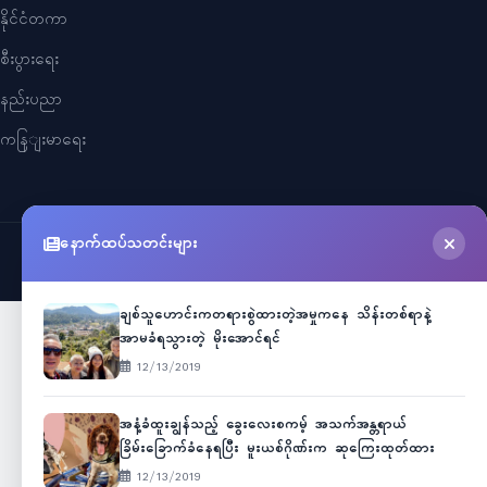
နိုင်ငံတကာ
စီးပွားရေး
နည်းပညာ
ကနြျးမာရေး
နောက်ထပ်သတင်းများ
©
2026
Myanmar Cele News
. All Rights Reserved.
ချစ်သူဟောင်းကတရားစွဲထားတဲ့အမှုကနေ သိန်းတစ်ရာနဲ့
အာမခံရသွားတဲ့ မိုးအောင်ရင်
12/13/2019
အနံ့ခံထူးချွန်သည့် ခွေးလေးစကမ့် အသက်အန္တရာယ်
ခြိမ်းခြောက်ခံနေရပြီး မူးယစ်ဂိုဏ်းက ဆုကြေးထုတ်ထား
12/13/2019