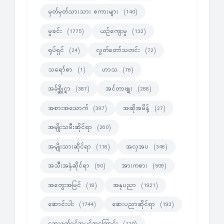
မှတ်မှတ်သားသား စကားများ
(140)
မှုခင်း
ယဉ်ကျေးမှု
(1775)
(132)
ရုပ်ရှင်
လွတ်တော်သတင်း
(24)
(72)
သရော်စာ
ဟာသ
(1)
(76)
အခ်စ္ဆိုင္ရာ
အင်တာဗျုး
(387)
(288)
အစားအသောက်
အဆိုအမိန့်
(397)
(27)
အမျိုးသမီးဆိုင်ရာ
(260)
အမျိုးသားဆိုင်ရာ
အလှအပ
(116)
(346)
အသီးအနှံဆိုင်ရာ
အားကစား
(90)
(509)
အတွေးအမြင်
အနုပညာ
(18)
(1921)
ဆောင်းပါး
ဆေးပညာဆိုင်ရာ
(1744)
(193)
ဆေးဖက်ဝင်အပင်အကြောင်း
(110)