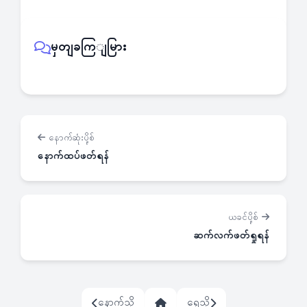
မှတျခကြျမြား
နောက်ဆုံးပို့စ်
နောက်ထပ်ဖတ်ရန်
ယခင်ပို့စ်
ဆက်လက်ဖတ်ရှုရန်
နောက်သို့
ရှေ့သို့