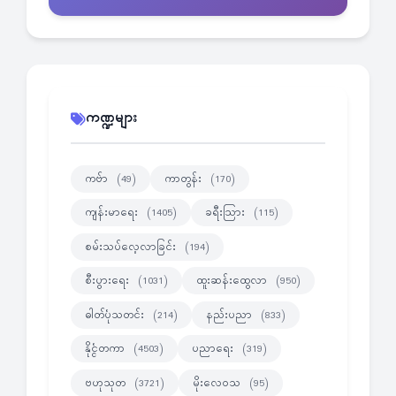
ကဏ္ဍများ
ကဗ်ာ
ကာတွန်း
(49)
(170)
ကျန်းမာရေး
ခရီးသြား
(1405)
(115)
စမ်းသပ်လေ့လာခြင်း
(194)
စီးပွားရေး
ထူးဆန်းထွေလာ
(1031)
(950)
ဓါတ်ပုံသတင်း
နည်းပညာ
(214)
(833)
နိုင္ငံတကာ
ပညာရေး
(4503)
(319)
ဗဟုသုတ
မိုးလေဝသ
(3721)
(95)