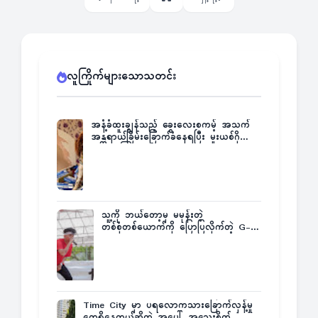
လူကြိုက်များသောသတင်း
အနံ့ခံထူးချွန်သည့် ခွေးလေးစကမ့် အသက်
အန္တရာယ်ခြိမ်းခြောက်ခံနေရပြီး မူးယစ်ဂိုဏ်း
က ဆုကြေးထုတ်ထား
သူ့ကို ဘယ်တော့မှ မမုန်းတဲ့
တစ်စုံတစ်ယောက်ကို ပြောပြလိုက်တဲ့ G-
Fatt
Time City မှာ ပရလောကသားခြောက်လှန့်မှု
တွေရှိနေတယ်ဆိုတဲ့ အပေါ် အသေးစိတ်