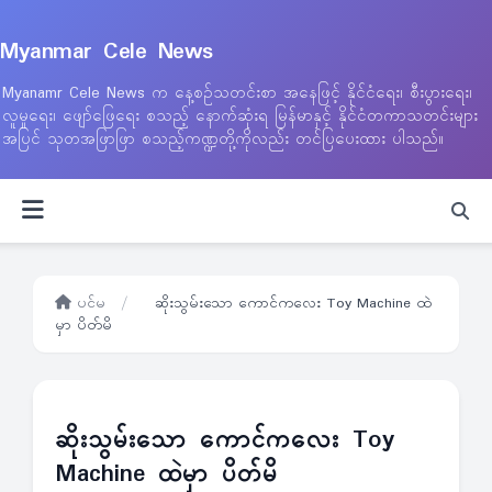
Myanmar Cele News
Myanamr Cele News က နေ့စဉ်သတင်းစာ အနေဖြင့် နိုင်ငံရေး၊ စီးပွားရေး၊
လူမှုရေး၊ ဖျော်ဖြေရေး စသည့် နောက်ဆုံးရ မြန်မာနှင့် နိုင်ငံတကာသတင်းများ
အပြင် သုတအဖြာဖြာ စသည့်ကဏ္ဍတို့ကိုလည်း တင်ပြပေးထား ပါသည်။
ပင်မ
/
ဆိုးသွမ်းသော ကောင်ကလေး Toy Machine ထဲ
မှာ ပိတ်မိ
ဆိုးသွမ်းသော ကောင်ကလေး Toy
Machine ထဲမှာ ပိတ်မိ