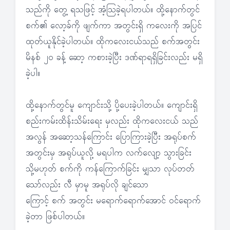
သည်ကို တွေ့ ရသဖြင့် အံ့သြခဲ့ရပါတယ်။ ထို့နောက်တွင်
စက်၏ လော့ခ်ကို ဖျက်ကာ အတွင်းရှိ ကလေးကို အပြင်
ထုတ်ယူနိုင်ခဲ့ပါတယ်။ ထိုကလေးငယ်သည် စက်အတွင်း
မိနစ် ၂၀ ခန့် ဆော့ ကစားခဲ့ပြီး ဒဏ်ရာရရှိခြင်းလည်း မရှိ
ခဲ့ပါ။
ထို့နောက်တွင်မူ ကျောင်းသို့ ပို့ပေးခဲ့ပါတယ်။ ကျောင်းရှိ
စည်းကမ်းထိန်းသိမ်းရေး မှလည်း ထိုကလေးငယ် သည်
အလွန် အဆော့သန်ကြောင်း ပြောကြားခဲ့ပြီး အရုပ်စက်
အတွင်းမှ အရုပ်ယူလို့ မရပါက လက်လျော့ သွားခြင်း
သို့မဟုတ် စက်ကို ကန်ကြောက်ခြင်း မျှသာ လုပ်တတ်
သော်လည်း လီ မှာမူ အရုပ်လို ချင်သော
ကြောင့် စက် အတွင်း မရောက်ရောက်အောင် ဝင်ရောက်
ခဲ့တာ ဖြစ်ပါတယ်။