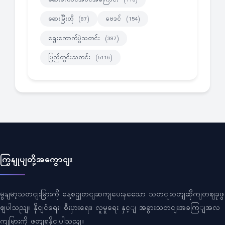
ဆေးမြီးတို
ဗေဒင်
(87)
(154)
ရွေးကောက်ပွဲသတင်း
(397)
ပြည်တွင်းသတင်း
(5116)
ကြှနျုပျတို့အကွောငျး
မွနျမာ့သတငျးမြားကို နေ့စဥျတငျဆကျပေးနသေော သတငျးဝဘျဆိုကျတဈခုဖွ
ဈပါသညျ။ နိုငျငံရေး၊ စီးပှားရေး၊ လူမှုရေး နှင့ျ အခွားသတငျးအခကြျအလ
ကျမြားကို ဖတျရှုနိုငျပါသညျ။