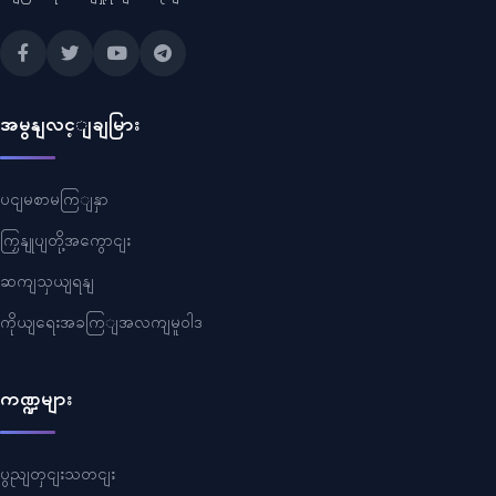
အမွနျလင့ျချမြား
ပငျမစာမကြျနှာ
ကြှနျုပျတို့အကွောငျး
ဆကျသှယျရနျ
ကိုယျရေးအခကြျအလကျမူဝါဒ
ကဏ္ဍများ
ပွညျတှငျးသတငျး