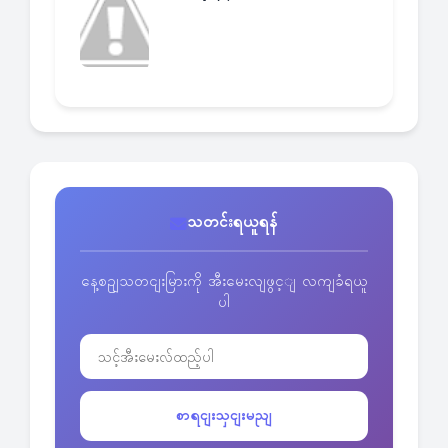
သတင်းရယူရန်
နေ့စဥျသတငျးမြားကို အီးမေးလျဖွင့ျ လကျခံရယူ
ပါ
စာရငျးသှငျးမညျ