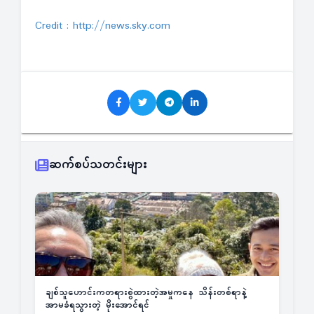
Credit : http://news.sky.com
ဆက်စပ်သတင်းများ
ချစ်သူဟောင်းကတရားစွဲထားတဲ့အမှုကနေ သိန်းတစ်ရာနဲ့
အာမခံရသွားတဲ့ မိုးအောင်ရင်