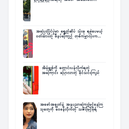
ပြန်ပြောပြလာတဲ့ Times City Project
Director ဦးမြတ်မင်း
အပြေးပြိုင်ပွဲမှာ ရွှေတံဆိပ် သုံးခု ရခဲ့ပေမယ့်
ဝတ်ထားတဲ့ ဖိနပ်ကြောင့် တစ်ကမ္ဘာလုံးက
အံ့အားသင့်ခဲ့ရတဲ့ အဖြစ်မှန်
အိမ့်ချစ်ကို တောင်းပန်လိုက်ရတဲ့
အကြောင်း ပြောလာတဲ့ ခိုင်သင်းကြည်
အဖော်အချွတ်နဲ့ အနုပညာကြေးမြင့်နေကြ
သူတွေကို ဝေဖန်လိုက်တဲ့ သင်္ဇာမြင့်မိုရ်