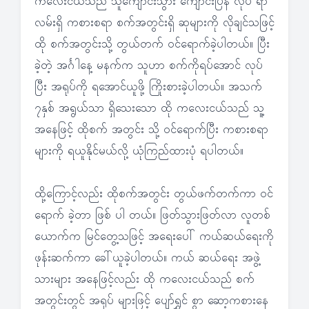
ကလေးငယ်သည် သူကျောင်းသွား ကျောင်းပြန် လုပ် ရာ
လမ်းရှိ ကစားစရာ စက်အတွင်းရှိ ဆုများကို လိုချင်သဖြင့်
ထို စက်အတွင်းသို့ တွယ်တက် ဝင်ရောက်ခဲ့ပါတယ်။ ပြီး
ခဲ့တဲ့ အင်္ဂါနေ့ မနက်က သူဟာ စက်ကိုရပ်အောင် လုပ်
ပြီး အရုပ်ကို ရအောင်ယူဖို့ ကြိုးစားခဲ့ပါတယ်။ အသက်
၇နှစ် အရွယ်သာ ရှိသေးသော ထို ကလေးငယ်သည် သူ့
အနေဖြင့် ထိုစက် အတွင်း သို့ ဝင်ရောက်ပြီး ကစားစရာ
များကို ရယူနိုင်မယ်လို့ ယုံကြည်ထားပုံ ရပါတယ်။
ထို့ကြောင့်လည်း ထိုစက်အတွင်း တွယ်ဖက်တက်ကာ ဝင်
ရောက် ခဲ့တာ ဖြစ် ပါ တယ်။ ဖြတ်သွားဖြတ်လာ လူတစ်
ယောက်က မြင်တွေ့သဖြင့် အရေးပေါ် ကယ်ဆယ်ရေးကို
ဖုန်းဆက်ကာ ခေါ်ယူခဲ့ပါတယ်။ ကယ် ဆယ်ရေး အဖွဲ့
သားများ အနေဖြင့်လည်း ထို ကလေးငယ်သည် စက်
အတွင်းတွင် အရုပ် များဖြင့် ပျော်ရွှင် စွာ ဆော့ကစားနေ