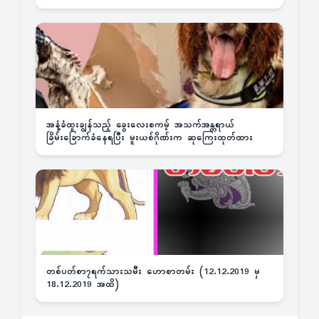
အနံ့ခံထူးချွန်သည့် ခွေးလေးစကမ့် အသက်အန္တရာယ်
ခြိမ်းခြောက်ခံနေရပြီး မူးယစ်ဂိုဏ်းက ဆုကြေးထုတ်ထား
တစ်ပတ်စာ၇ရက်သားသမီး ဟောစာတမ်း (12.12.2019 မှ
18.12.2019 အထိ)