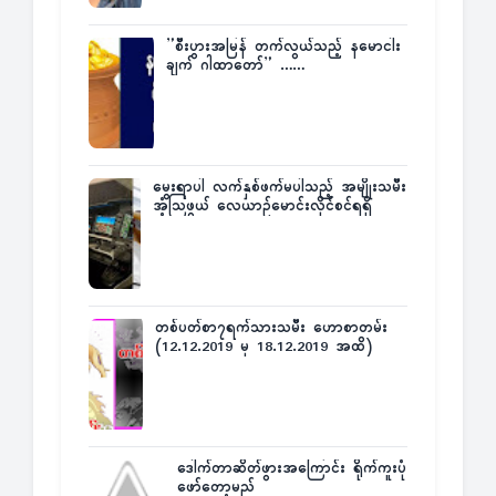
”စီးပွားအမြန် တက်လွယ်သည့် နမောငါး
ချက် ဂါထာတော်” ……
မွေးရာပါ လက်နှစ်ဖက်မပါသည့် အမျိုးသမီး
အံ့သြဖွယ် လေယာဉ်မောင်းလိုင်စင်ရရှိ
တစ်ပတ်စာ၇ရက်သားသမီး ဟောစာတမ်း
(12.12.2019 မှ 18.12.2019 အထိ)
ဒေါက်တာဆိတ်ဖွားအကြောင်း ရိုက်ကူးပုံ
ဖော်တော့မည်