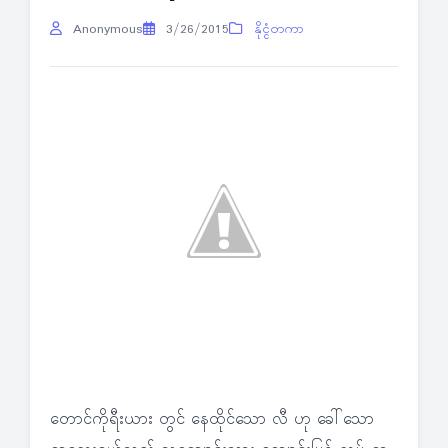
Anonymous
3/26/2015
နိုင္ငံတကာ
တောင်ကိုရီးယား တွင် နေထိုင်သော လီ ဟု ခေါ်သော