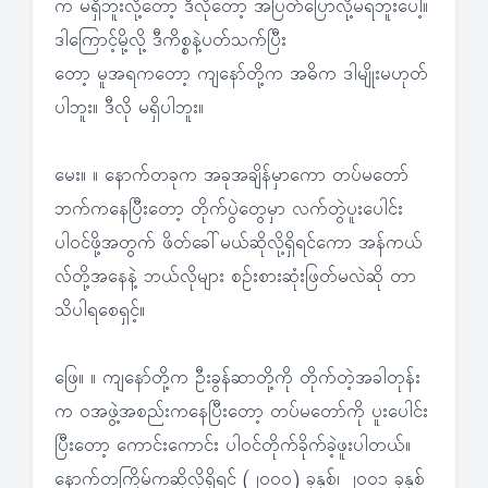
က မရှိဘူးလို့တော့ ဒီလိုတော့ အပြတ်ပြောလို့မရဘူးပေါ့။
ဒါကြောင့်မို့လို့ ဒီကိစ္စနဲ့ပတ်သက်ပြီး
တော့ မူအရကတော့ ကျနော်တို့က အဓိက ဒါမျိုးမဟုတ်
ပါဘူး။ ဒီလို မရှိပါဘူး။
မေး။ ။ နောက်တခုက အခုအချိန်မှာကော တပ်မတော်
ဘက်ကနေပြီးတော့ တိုက်ပွဲတွေမှာ လက်တွဲပူးပေါင်း
ပါဝင်ဖို့အတွက် ဖိတ်ခေါ်မယ်ဆိုလို့ရှိရင်ကော အန်ကယ်
လ်တို့အနေနဲ့ ဘယ်လိုများ စဉ်းစားဆုံးဖြတ်မလဲဆို တာ
သိပါရစေရှင့်။
ဖြေ။ ။ ကျနော်တို့က ဦးခွန်ဆာတို့ကို တိုက်တဲ့အခါတုန်း
က ဝအဖွဲ့အစည်းကနေပြီးတော့ တပ်မတော်ကို ပူးပေါင်း
ပြီးတော့ ကောင်းကောင်း ပါဝင်တိုက်ခိုက်ခဲ့ဖူးပါတယ်။
နောက်တကြိမ်ကဆိုလို့ရှိရင် (၂၀၀၀) ခုနှစ်၊ ၂၀၀၁ ခုနှစ်