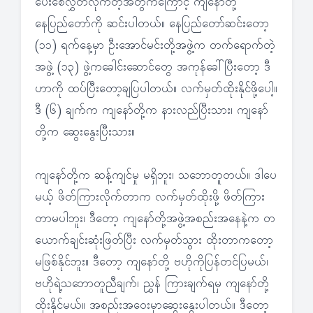
ပေးစေလွှတ်လိုက်တဲ့အတွက်ကြောင့် ကျနော်တို့
နေပြည်တော်ကို ဆင်းပါတယ်။ နေပြည်တော်ဆင်းတော့
(၁၁) ရက်နေ့မှာ ဦးအောင်မင်းတို့အဖွဲ့က တက်ရောက်တဲ့
အဖွဲ့ (၁၃) ဖွဲ့ကခေါင်းဆောင်တွေ အကုန်ခေါ်ပြီးတော့ ဒီ
ဟာကို ထပ်ပြီးတော့ချပြပါတယ်။ လက်မှတ်ထိုးနိုင်ဖို့ပေါ့။
ဒီ (၆) ချက်က ကျနော်တို့က နားလည်ပြီးသား၊ ကျနော်
တို့က ဆွေးနွေးပြီးသား။
ကျနော်တို့က ဆန့်ကျင်မှု မရှိဘူး၊ သဘောတူတယ်။ ဒါပေ
မယ့် ဖိတ်ကြားလိုက်တာက လက်မှတ်ထိုးဖို့ ဖိတ်ကြား
တာမပါဘူး၊ ဒီတော့ ကျနော်တို့အဖွဲ့အစည်းအနေနဲ့က တ
ယောက်ချင်းဆုံးဖြတ်ပြီး လက်မှတ်သွား ထိုးတာကတော့
မဖြစ်နိုင်ဘူး။ ဒီတော့ ကျနော်တို့ ဗဟိုကိုပြန်တင်ပြမယ်၊
ဗဟိုရဲ့သဘောတူညီချက်၊ ညွှန် ကြားချက်ရမှ ကျနော်တို့
ထိုးနိုင်မယ်။ အစည်းအဝေးမှာဆွေးနွေးပါတယ်။ ဒီတော့