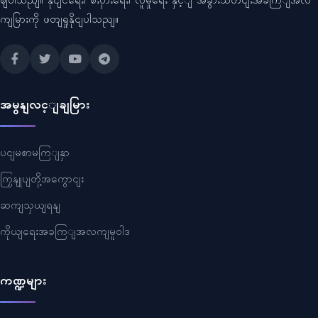
ဈပါသညျ။ နိုငျငံရေး၊ စီးပှားရေး၊ လူမှုရေး နှင့ျ အခွားသတငျးအခကြျအလ
ကျမြားကို ဖတျရှုနိုငျပါသညျ။
အမွနျလင့ျချမြား
ပငျမစာမကြျနှာ
ကြှနျုပျတို့အကွောငျး
ဆကျသှယျရနျ
ကိုယျရေးအခကြျအလကျမူဝါဒ
ကဏ္ဍများ