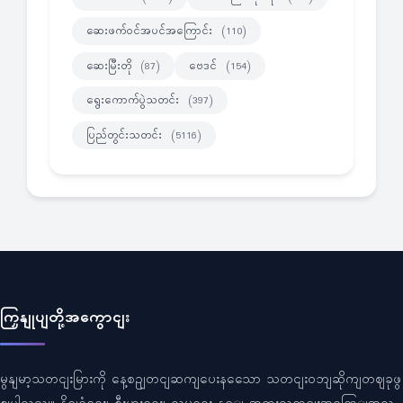
ဆေးဖက်ဝင်အပင်အကြောင်း
(110)
ဆေးမြီးတို
ဗေဒင်
(87)
(154)
ရွေးကောက်ပွဲသတင်း
(397)
ပြည်တွင်းသတင်း
(5116)
ကြှနျုပျတို့အကွောငျး
မွနျမာ့သတငျးမြားကို နေ့စဥျတငျဆကျပေးနသေော သတငျးဝဘျဆိုကျတဈခုဖွ