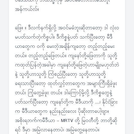
ဝဒေသထဲကို ဘယ်သူ့ကိုမှ အဝင်မခံတာလားမသိဘူး
အန်ကယ်လ်။
ဖြေ။ ။ ဒီလက်နက်ရှိလို့ အဝင်မခံဘူးဆိုတာတော့ ဒါ လုံးဝ
မပတ်သက်တဲ့ကိစ္စပါ။ ဒီကိစ္စနဲ့ပတ် သက်ပြီးတော့ မီဒီ
ယာတွေက ဝကို မေးတဲ့အချိန်ကျတော့ တည့်တည့်မေး
တယ်။ တည့်တည့်ဖြေတယ်။ ကျနော်တို့ဖြေတာကို သူတို့
ကထုတ်ပြန်တဲ့အခါမှာ ကျနော်တို့ဖြေတဲ့ဟာမျိုးမဟုတ်ဘဲ
နဲ့ သူတို့ဟာသူတို့ ကြံစည်ပြီးတော့ သူတို့ဟာသူတို့
ရေးသားပြီးတော့ ထုတ်လွှင့်တာတွေက အများကြီးရှိခဲ့ဖူး
တယ်၊ ကြုံတွေ့ခဲ့ဖူး တယ်။ ဒါကြောင့်မို့လို့ ဒီကိစ္စတွေနဲ့
ပတ်သက်ပြီးတော့ ကျနော်တို့က မီဒီယာကို …..၊ နိုင်ငံခြား
က မီဒီယာတွေက နည်းနည်းလေး ပိုဆိုးတာပေါ့ဗျာ။
အစိုးရဘက်ကမီဒီယာ - MRTV တို့ မြဝတီတို့ ဘာတို့ဆို
ရင် ဒီမှာ အမြဲလာနေတာပဲ၊ အမြဲတွေ့နေတာပဲ။