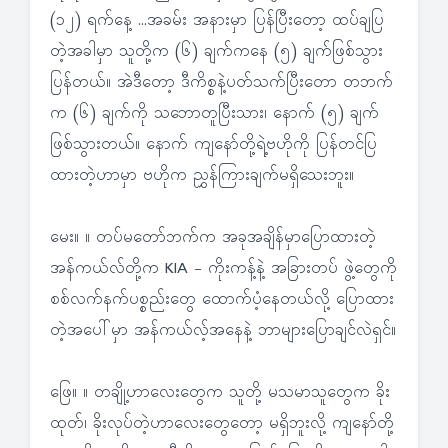
(၁၂) ရက်နေ့ …အခမ်း အနားမှာ ပြန်ပြီးတော့ ထပ်ချပြ
တဲ့အခါမှာ သူတို့က (၆) ချက်ကနေ (၅) ချက်ဖြစ်သွား
ပြန်တယ်။ အဲဒီတော့ ဒီကိစ္စနဲ့ပတ်သက်ပြီးတော တဘက်
က (၆) ချက်ကို သဘောတူပြီးသား၊ နောက် (၅) ချက်
ဖြစ်သွားတယ်။ နောက် ကျနော်တို့ရဲ့ဗဟိုကို ပြန်တင်ပြ
ထားတဲ့ဟာမှာ ဗဟိုက ညွှန်ကြားချက်မရှိသေးဘူး။
မေး။ ။ တပ်မတော်ဘက်က အခုအချိန်မှာပြောထားတဲ့
အန်ကယ်လ်တို့က KIA - ကိုးကန့်နဲ့ အခြားတပ် ဖွဲ့တွေကို
စစ်လက်နက်ပစ္စည်းတွေ ထောက်ပံ့နေတယ်လို့ ပြောထား
တဲ့အပေါ်မှာ အန်ကယ်လ့်အနေနဲ့ ဘာများပြောချင်လဲရှင်။
ဖြေ။ ။ တချို့ဟာလေးတွေက သူတို့ မသမာသူတွေက ခိုး
ထုတ်၊ ခိုးလုပ်တဲ့ဟာလေးတွေတော့ မရှိဘူးလို့ ကျနော်တို့