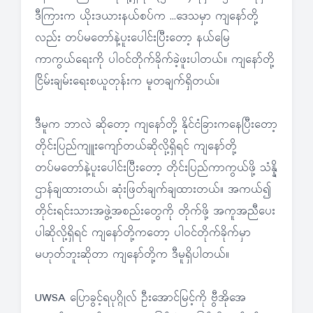
ဒီကြားက ယိုးဒယားနယ်စပ်က …ဒေသမှာ ကျနော်တို့
လည်း တပ်မတော်နဲ့ပူးပေါင်းပြီးတော့ နယ်မြေ
ကာကွယ်ရေးကို ပါဝင်တိုက်ခိုက်ခဲ့ဖူးပါတယ်။ ကျနော်တို့
ငြိမ်းချမ်းရေးစယူတုန်းက မူတချက်ရှိတယ်။
ဒီမူက ဘာလဲ ဆိုတော့ ကျနော်တို့ နိုင်ငံခြားကနေပြီးတော့
တိုင်းပြည်ကျူးကျော်တယ်ဆိုလို့ရှိရင် ကျနော်တို့
တပ်မတော်နဲ့ပူးပေါင်းပြီးတော့ တိုင်းပြည်ကာကွယ်ဖို့ သံန္နိ
ဌာန်ချထားတယ်၊ ဆုံးဖြတ်ချက်ချထားတယ်။ အကယ်၍
တိုင်းရင်းသားအဖွဲ့အစည်းတွေကို တိုက်ဖို့ အကူအညီပေး
ပါဆိုလို့ရှိရင် ကျနော်တို့ကတော့ ပါဝင်တိုက်ခိုက်မှာ
မဟုတ်ဘူးဆိုတာ ကျနော်တို့က ဒီမူရှိပါတယ်။
UWSA ပြောခွင့်ရပုဂ္ဂိုလ် ဦးအောင်မြင့်ကို ဗွီအိုအေ