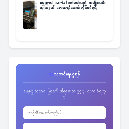
မွေးရာပါ လက်နှစ်ဖက်မပါသည့် အမျိုးသမီး
အံ့သြဖွယ် လေယာဉ်မောင်းလိုင်စင်ရရှိ
သတင်းရယူရန်
နေ့စဥျသတငျးမြားကို အီးမေးလျဖွင့ျ လကျခံရယူ
ပါ