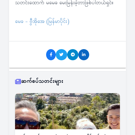
သတင်းထောက် မမေခ မေးမြန်းခဲ့တာဖြစ်ပါတယ်ရှင်။
မေခ - ဗွီအိုအေ (မြန်မာပိုင်း)
ဆက်စပ်သတင်းများ