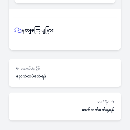
မှတျခကြျမြား
နောက်ဆုံးပို့စ်
နောက်ထပ်ဖတ်ရန်
ယခင်ပို့စ်
ဆက်လက်ဖတ်ရှုရန်