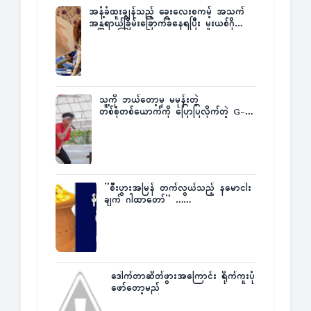
အနံ့ခံထူးချွန်သည့် ခွေးလေးစကမ့် အသက်
အန္တရာယ်ခြိမ်းခြောက်ခံနေရပြီး မူးယစ်ဂိုဏ်း
က ဆုကြေးထုတ်ထား
သူ့ကို ဘယ်တော့မှ မမုန်းတဲ့
တစ်စုံတစ်ယောက်ကို ပြောပြလိုက်တဲ့ G-
Fatt
”စီးပွားအမြန် တက်လွယ်သည့် နမောငါး
ချက် ဂါထာတော်” ……
ဒေါက်တာဆိတ်ဖွားအကြောင်း ရိုက်ကူးပုံ
ဖော်တော့မည်