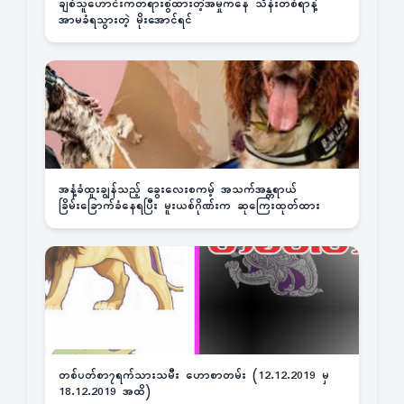
ချစ်သူဟောင်းကတရားစွဲထားတဲ့အမှုကနေ သိန်းတစ်ရာနဲ့
အာမခံရသွားတဲ့ မိုးအောင်ရင်
အနံ့ခံထူးချွန်သည့် ခွေးလေးစကမ့် အသက်အန္တရာယ်
ခြိမ်းခြောက်ခံနေရပြီး မူးယစ်ဂိုဏ်းက ဆုကြေးထုတ်ထား
တစ်ပတ်စာ၇ရက်သားသမီး ဟောစာတမ်း (12.12.2019 မှ
18.12.2019 အထိ)