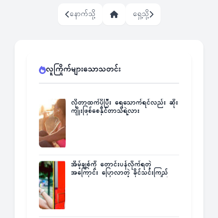
နောက်သို့
ရှေ့သို့
လူကြိုက်များသောသတင်း
လိုတာထက်ပိုပြီး ရေသောက်ရင်လည်း ဆိုး
ကျိုးဖြစ်စေနိုင်တာသိရဲ့လား
အိမ့်ချစ်ကို တောင်းပန်လိုက်ရတဲ့
အကြောင်း ပြောလာတဲ့ ခိုင်သင်းကြည်