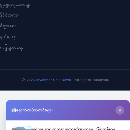
ပွညျတှငျးသတငျး
နိုင်ငံတကာ
စီးပွားရေး
နည်းပညာ
ကနြျးမာရေး
©
2026
Myanmar Cele News
. All Rights Reserved.
နောက်ထပ်သတင်းများ
ချစ်သူဟောင်းကတရားစွဲထားတဲ့အမှုကနေ သိန်းတစ်ရာနဲ့