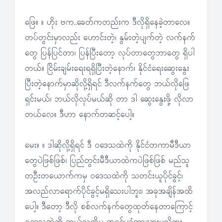
ဖြေ။ ။ ဟိုး ဗက..ခေတ်ကတည်းက ဒီလိုရှိနေခဲ့တာလေ။
တပ်တွင်းမှာလည်း ဟောင်းတဲ့၊ နွမ်းတဲ့ပျက်တဲ့ လက်နက်
တွေ ပြန်ပြင်တာ၊ ပြန်ပြီးတော့ လုပ်တာတွေဘာတွေ ရှိပါ
တယ်။ ငြိမ်းချမ်းရေးရရှိပြီးတဲ့နောက်၊ နိုင်ငံရေးဆွေးနွေး
ပြီးတဲ့နောက်မှာဆိုလို့ရှိရင် ဒီလက်နက်တွေ ဘယ်လိုဖြေ
ရှင်းမယ်၊ ဘယ်လိုလုပ်မယ်ဆို တာ ဒါ ဆွေးနွေးဖို့ လိုလာ
တယ်လေ။ ဒီဟာ နောက်တဆင့်ပေါ့။
မေး။ ။ ဒါဆိုလို့ရှိရင် ဒီ ဝဒေသထဲကို နိုင်ငံတကာမီဒီယာ
တွေပဲဖြစ်ဖြစ်၊ ပြည်တွင်းမီဒီယာထဲကပဲဖြစ်ဖြစ် မည်သူ
တဦးတယောက်ကမှ ဝဒေသထဲကို သတင်းယူပိုင်ခွင့်၊
အလည်လာရောက်ပိုင်ခွင့်မရှိသေးပါဘူး၊ အခုအချိန်အထိ
ပေါ့။ ဒီတော့ ဒီလို စစ်လက်နက်တွေထုတ်နေတာကြောင့်