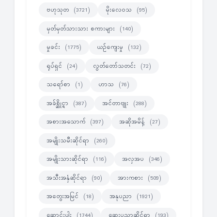
ဗဟုသုတ
မိုးလေဝသ
(3721)
(95)
မှတ်မှတ်သားသား စကားများ
(140)
မှုခင်း
ယဉ်ကျေးမှု
(1775)
(132)
ရုပ်ရှင်
လွတ်တော်သတင်း
(24)
(72)
သရော်စာ
ဟာသ
(1)
(76)
အခ်စ္ဆိုင္ရာ
အင်တာဗျုး
(387)
(288)
အစားအသောက်
အဆိုအမိန့်
(397)
(27)
အမျိုးသမီးဆိုင်ရာ
(260)
အမျိုးသားဆိုင်ရာ
အလှအပ
(116)
(346)
အသီးအနှံဆိုင်ရာ
အားကစား
(90)
(509)
အတွေးအမြင်
အနုပညာ
(18)
(1921)
ဆောင်းပါး
ဆေးပညာဆိုင်ရာ
(1744)
(193)