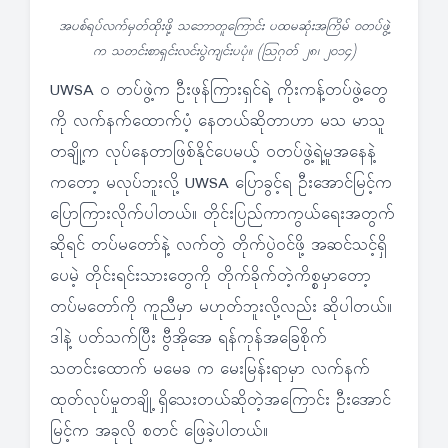
အပစ်ရပ်လက်မှတ်ထိုးဖို့ သဘောတူကြောင်း ပထမဆုံးအကြိမ် ဝတပ်ဖွဲ့
က သတင်းစာရှင်းလင်းပွဲကျင်းပပုံ။ (သြဂုတ် ၂၈၊ ၂၀၁၄)
UWSA ဝ တပ်ဖွဲ့က ဦးဖုန်ကြားရှင်ရဲ့ ကိုးကန့်တပ်ဖွဲ့တွေ
ကို လက်နက်ထောက်ပံ့ နေတယ်ဆိုတာဟာ မသ မာသူ
တချို့က လုပ်နေတာဖြစ်နိုင်ပေမယ့် ဝတပ်ဖွဲ့ရဲ့မူအနေနဲ့
ကတော့ မလုပ်ဘူးလို့ UWSA ပြောခွင့်ရ ဦးအောင်မြင့်က
ပြောကြားလိုက်ပါတယ်။ တိုင်းပြည်ကာကွယ်ရေးအတွက်
ဆိုရင် တပ်မတော်နဲ့ လက်တွဲ တိုက်ပွဲဝင်ဖို့ အဆင်သင့်ရှိ
ပေမဲ့ တိုင်းရင်းသားတွေကို တိုက်ခိုက်တဲ့ကိစ္စမှာတော့
တပ်မတော်ကို ကူညီမှာ မဟုတ်ဘူးလို့လည်း ဆိုပါတယ်။
ဒါနဲ့ ပတ်သက်ပြီး ဗွီအိုအေ ရန်ကုန်အခြေစိုက်
သတင်းထောက် မမေခ က မေးမြန်းရာမှာ လက်နက်
ထုတ်လုပ်မှုတချို့ ရှိသေးတယ်ဆိုတဲ့အကြောင်း ဦးအောင်
မြင့်က အခုလို စတင် ဖြေခဲ့ပါတယ်။