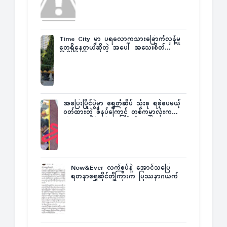
Time City မှာ ပရလောကသားခြောက်လှန့်မှု
တွေရှိနေတယ်ဆိုတဲ့ အပေါ် အသေးစိတ်
ပြန်ပြောပြလာတဲ့ Times City Project
Director ဦးမြတ်မင်း
အပြေးပြိုင်ပွဲမှာ ရွှေတံဆိပ် သုံးခု ရခဲ့ပေမယ့်
ဝတ်ထားတဲ့ ဖိနပ်ကြောင့် တစ်ကမ္ဘာလုံးက
အံ့အားသင့်ခဲ့ရတဲ့ အဖြစ်မှန်
Now&Ever လက်စွပ်နဲ့ အောင်သပြေ
ရတနာရွှေဆိုင်တို့ကြားက ပြဿနာဂယက်