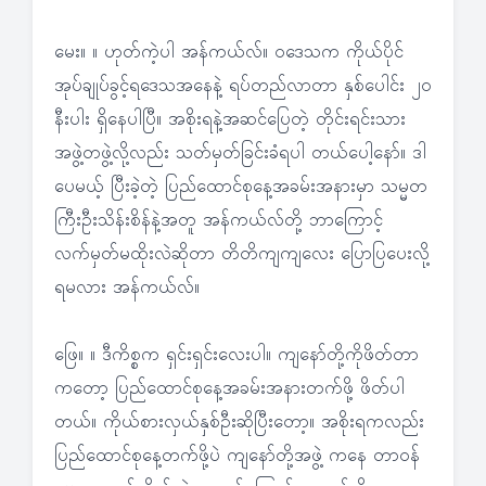
မေး။ ။ ဟုတ်ကဲ့ပါ အန်ကယ်လ်။ ဝဒေသက ကိုယ်ပိုင်
အုပ်ချုပ်ခွင့်ရဒေသအနေနဲ့ ရပ်တည်လာတာ နှစ်ပေါင်း ၂၀
နီးပါး ရှိနေပါပြီ။ အစိုးရနဲ့အဆင်ပြေတဲ့ တိုင်းရင်းသား
အဖွဲ့တဖွဲ့လို့လည်း သတ်မှတ်ခြင်းခံရပါ တယ်ပေါ့နော်။ ဒါ
ပေမယ့် ပြီးခဲ့တဲ့ ပြည်ထောင်စုနေ့အခမ်းအနားမှာ သမ္မတ
ကြီးဦးသိန်းစိန်နဲ့အတူ အန်ကယ်လ်တို့ ဘာကြောင့်
လက်မှတ်မထိုးလဲဆိုတာ တိတိကျကျလေး ပြောပြပေးလို့
ရမလား အန်ကယ်လ်။
ဖြေ။ ။ ဒီကိစ္စက ရှင်းရှင်းလေးပါ။ ကျနော်တို့ကိုဖိတ်တာ
ကတော့ ပြည်ထောင်စုနေ့အခမ်းအနားတက်ဖို့ ဖိတ်ပါ
တယ်။ ကိုယ်စားလှယ်နှစ်ဦးဆိုပြီးတော့။ အစိုးရကလည်း
ပြည်ထောင်စုနေ့တက်ဖို့ပဲ ကျနော်တို့အဖွဲ့ ကနေ တာဝန်