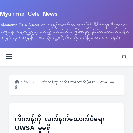
Myanmar Cele News
Myanamr Cele News က နေ့စဉ်သတင်းစာ အနေဖြင့် နိုင်ငံရေး၊ စီးပွားရေး၊
လူမှုရေး၊ ဖျော်ဖြေရေး စသည့် နောက်ဆုံးရ မြန်မာနှင့် နိုင်ငံတကာသတင်းများ
အပြင် သုတအဖြာဖြာ စသည့်ကဏ္ဍတို့ကိုလည်း တင်ပြပေးထား ပါသည်။
ပင်မ
/
ကိုးကန့်ကို လက်နက်ထောက်ပံ့ရေး UWSA မူမ
ရှိ
ကိုးကန့်ကို လက်နက်ထောက်ပံ့ရေး
UWSA မူမရှိ