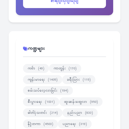
စာရငျးသှငျးမညျ
ကဏ္ဍများ
ကဗ်ာ
ကာတွန်း
(49)
(170)
ကျန်းမာရေး
ခရီးသြား
(1405)
(115)
စမ်းသပ်လေ့လာခြင်း
(194)
စီးပွားရေး
ထူးဆန်းထွေလာ
(1031)
(950)
ဓါတ်ပုံသတင်း
နည်းပညာ
(214)
(833)
နိုင္ငံတကာ
ပညာရေး
(4503)
(319)