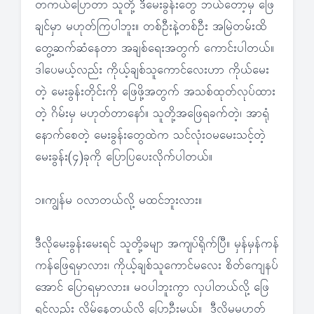
တကယ်ပြောတာ သူတို့ ဒီမေးခွန်းတွေ ဘယ်တော့မှ ဖြေ
ချင်မှာ မဟုတ်ကြပါဘူး။ တစ်ဦးနဲ့တစ်ဦး အမြဲတမ်းထိ
တွေ့ဆက်ဆံနေတာ အချစ်ရေးအတွက် ကောင်းပါတယ်။
ဒါပေမယ့်လည်း ကိုယ့်ချစ်သူကောင်လေးဟာ ကိုယ်မေး
တဲ့ မေးခွန်းတိုင်းကို ဖြေဖို့အတွက် အသစ်ထုတ်လုပ်ထား
တဲ့ ဂိမ်းမှ မဟုတ်တာနော်။ သူတို့အဖြေရခက်တဲ့၊ အာရုံ
နောက်စေတဲ့ မေးခွန်းတွေထဲက သင်လုံးဝမမေးသင့်တဲ့
မေးခွန်း(၄)ခုကို ပြောပြပေးလိုက်ပါတယ်။
၁။ကျွန်မ ဝလာတယ်လို့ မထင်ဘူးလား။
ဒီလိုမေးခွန်းမေးရင် သူတို့ခမျာ အကျပ်ရိုက်ပြီ။ မှန်မှန်ကန်
ကန်ဖြေရမှာလား၊ ကိုယ့်ချစ်သူကောင်မလေး စိတ်ကျေနပ်
အောင် ပြောရမှာလား။ မဝပါဘူးကွာ လှပါတယ်လို့ ဖြေ
ရင်လည်း လိမ်နေတယ်လို့ ပြောဦးမယ်။ ဒီလိုမှမဟုတ်