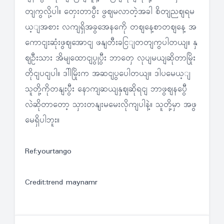
တျကွလို့ပါ။ တှေးတာပွီး ဖွဈမလာတဲ့အခါ စိတျညဈရမ
ယ့ျအစား လကျရှိအခွအေနကေို တဈနေ့စာတဈနေ့ အ
ကောငျးဆုံးဖွဈအောငျ ဖနျတီးခငြျတတျကွပါတယျ။ နှ
ဈဦးသား အိမျထောငျပွုပွီး ဘာတှေ လုပျမယျဆိုတာမြိုး
တိုငျပငျပါ။ ဒါါမြိုးက အဆငျပွပေါတယျ။ ဒါပမေယ့ျ
သူတို့ကိုတနျးပွီး နောကျဆယျနှဈဆိုရငျ ဘာဖွဈနပွေီ
လဲဆိုတာတော့ သှားတနျးမမေးလိုကျပါနဲ့။ သူတို့မှာ အဖွ
မေရှိပါဘူး။
Ref:yourtango
Credit:trend maynamr