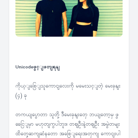
Unicodeဖွင့ျဖတျရနျ
ကိုယ့ျခစြျသူကောငျလေးကို မမေးသင့ျတဲ့ မေးခှနျး
(၄) ခု
တကယျပွောတာ သူတို့ ဒီမေးခှနျးတှေ ဘယျတော့မှ ဖွ
ခေငြျမှာ မဟုတျကွပါဘူး။ တဈဦးနဲ့တဈဦး အမွဲတမျး
ထိတှေ့ဆကျဆံနတော အခစြျရေးအတှကျ ကောငျးပါ