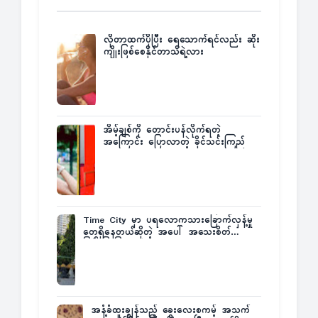
လိုတာထက်ပိုပြီး ရေသောက်ရင်လည်း ဆိုး
ကျိုးဖြစ်စေနိုင်တာသိရဲ့လား
အိမ့်ချစ်ကို တောင်းပန်လိုက်ရတဲ့
အကြောင်း ပြောလာတဲ့ ခိုင်သင်းကြည်
Time City မှာ ပရလောကသားခြောက်လှန့်မှု
တွေရှိနေတယ်ဆိုတဲ့ အပေါ် အသေးစိတ်
ပြန်ပြောပြလာတဲ့ Times City Project
Director ဦးမြတ်မင်း
အနံ့ခံထူးချွန်သည့် ခွေးလေးစကမ့် အသက်