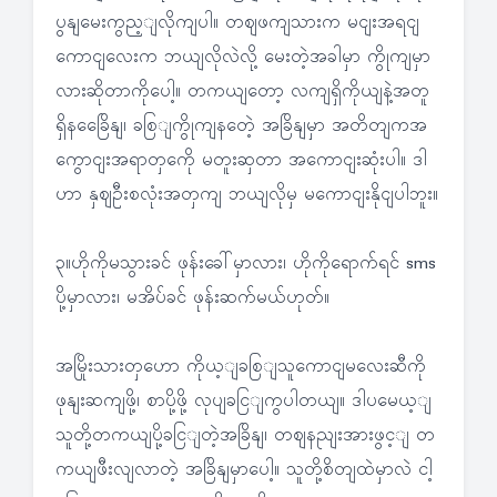
ပွနျမေးကွည့ျလိုကျပါ။ တဈဖကျသားက မငျးအရငျ
ကောငျလေးက ဘယျလိုလဲလို့ မေးတဲ့အခါမှာ ကွိုကျမှာ
လားဆိုတာကိုပေါ့။ တကယျတော့ လကျရှိကိုယျနဲ့အတူ
ရှိနခြေေိနျ၊ ခစြျကွိုကျနတေဲ့ အခြိနျမှာ အတိတျကအ
ကွောငျးအရာတှကေို မတူးဆှတာ အကောငျးဆုံးပါ။ ဒါ
ဟာ နှဈဦးစလုံးအတှကျ ဘယျလိုမှ မကောငျးနိုငျပါဘူး။
၃။ဟိုကိုမသွားခင် ဖုန်းခေါ်မှာလား၊ ဟိုကိုရောက်ရင် sms
ပို့မှာလား၊ မအိပ်ခင် ဖုန်းဆက်မယ်ဟုတ်။
အမြိုးသားတှဟော ကိုယ့ျခစြျသူကောငျမလေးဆီကို
ဖုနျးဆကျဖို့၊ စာပို့ဖို့ လုပျခငြျကွပါတယျ။ ဒါပမေယ့ျ
သူတို့တကယျပို့ခငြျတဲ့အခြိနျ၊ တဈနညျးအားဖွင့ျ တ
ကယျဖီးလျလာတဲ့ အခြိနျမှာပေါ့။ သူတို့စိတျထဲမှာလဲ ငါ့