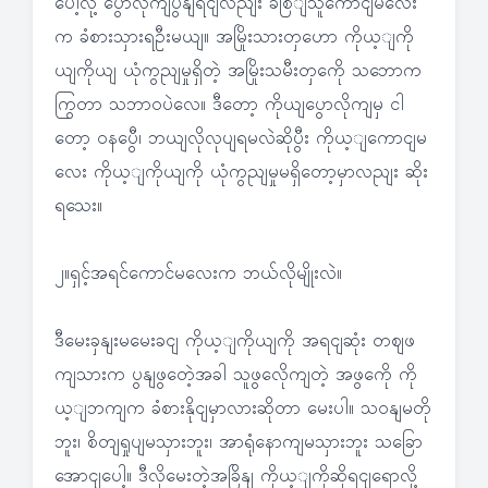
ပေါ့လို့ ပွောလိုကျပွနျရငျလညျး ခစြျသူကောငျမလေး
က ခံစားသှားရဦးမယျ။ အမြိုးသားတှဟော ကိုယ့ျကို
ယျကိုယျ ယုံကွညျမှုရှိတဲ့ အမြိုးသမီးတှကေို သဘောက
ကြွတာ သဘာဝပဲလေ။ ဒီတော့ ကိုယျပွောလိုကျမှ ငါ
တော့ ဝနပွေီ၊ ဘယျလိုလုပျရမလဲဆိုပွီး ကိုယ့ျကောငျမ
လေး ကိုယ့ျကိုယျကို ယုံကွညျမှုမရှိတော့မှာလညျး ဆိုး
ရသေး။
၂။ရှင့်အရင်ကောင်မလေးက ဘယ်လိုမျိုးလဲ။
ဒီမေးခှနျးမမေးခငျ ကိုယ့ျကိုယျကို အရငျဆုံး တဈဖ
ကျသားက ပွနျဖွတေဲ့အခါ သူဖွလေိုကျတဲ့ အဖွကေို ကို
ယ့ျဘကျက ခံစားနိုငျမှာလားဆိုတာ မေးပါ။ သဝနျမတို
ဘူး၊ စိတျရှုပျမသှားဘူး၊ အာရုံနောကျမသှားဘူး သခြော
အောငျပေါ့။ ဒီလိုမေးတဲ့အခြိနျ ကိုယ့ျကိုဆိုရငျရောလို့