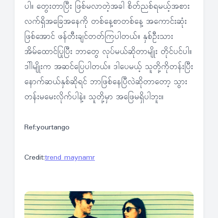
ပါ။ တွေးတာပြီး ဖြစ်မလာတဲ့အခါ စိတ်ညစ်ရမယ့်အစား
လက်ရှိအခြေအနေကို တစ်နေ့စာတစ်နေ့ အကောင်းဆုံး
ဖြစ်အောင် ဖန်တီးချင်တတ်ကြပါတယ်။ နှစ်ဦးသား
အိမ်ထောင်ပြုပြီး ဘာတွေ လုပ်မယ်ဆိုတာမျိုး တိုင်ပင်ပါ။
ဒါါမျိုးက အဆင်ပြေပါတယ်။ ဒါပေမယ့် သူတို့ကိုတန်းပြီး
နောက်ဆယ်နှစ်ဆိုရင် ဘာဖြစ်နေပြီလဲဆိုတာတော့ သွား
တန်းမမေးလိုက်ပါနဲ့။ သူတို့မှာ အဖြေမရှိပါဘူး။
Ref:yourtango
Credit:
trend maynamr