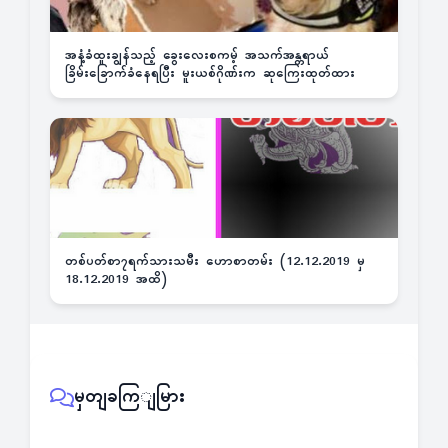
အနံ့ခံထူးချွန်သည့် ခွေးလေးစကမ့် အသက်အန္တရာယ်
ခြိမ်းခြောက်ခံနေရပြီး မူးယစ်ဂိုဏ်းက ဆုကြေးထုတ်ထား
တစ်ပတ်စာ၇ရက်သားသမီး ဟောစာတမ်း (12.12.2019 မှ
18.12.2019 အထိ)
မှတျခကြျမြား