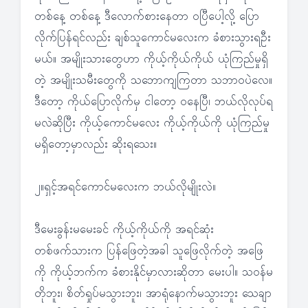
တစ်နေ့ တစ်နေ့ ဒီလောက်စားနေတာ ဝပြီပေါ့လို့ ပြော
လိုက်ပြန်ရင်လည်း ချစ်သူကောင်မလေးက ခံစားသွားရဦး
မယ်။ အမျိုးသားတွေဟာ ကိုယ့်ကိုယ်ကိုယ် ယုံကြည်မှုရှိ
တဲ့ အမျိုးသမီးတွေကို သဘောကျကြတာ သဘာဝပဲလေ။
ဒီတော့ ကိုယ်ပြောလိုက်မှ ငါတော့ ဝနေပြီ၊ ဘယ်လိုလုပ်ရ
မလဲဆိုပြီး ကိုယ့်ကောင်မလေး ကိုယ့်ကိုယ်ကို ယုံကြည်မှု
မရှိတော့မှာလည်း ဆိုးရသေး။
၂။ရှင့်အရင်ကောင်မလေးက ဘယ်လိုမျိုးလဲ။
ဒီမေးခွန်းမမေးခင် ကိုယ့်ကိုယ်ကို အရင်ဆုံး
တစ်ဖက်သားက ပြန်ဖြေတဲ့အခါ သူဖြေလိုက်တဲ့ အဖြေ
ကို ကိုယ့်ဘက်က ခံစားနိုင်မှာလားဆိုတာ မေးပါ။ သဝန်မ
တိုဘူး၊ စိတ်ရှုပ်မသွားဘူး၊ အာရုံနောက်မသွားဘူး သေချာ