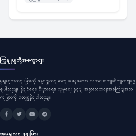
ကြှနျုပျတို့အကွောငျး
မွနျမာ့သတငျးမြားကို နေ့စဥျတငျဆကျပေးနသေော သတငျးဝဘျဆိုကျတဈခုဖွ
ဈပါသညျ။ နိုငျငံရေး၊ စီးပှားရေး၊ လူမှုရေး နှင့ျ အခွားသတငျးအခကြျအလ
ကျမြားကို ဖတျရှုနိုငျပါသညျ။
အမွနျလင့ျချမြား