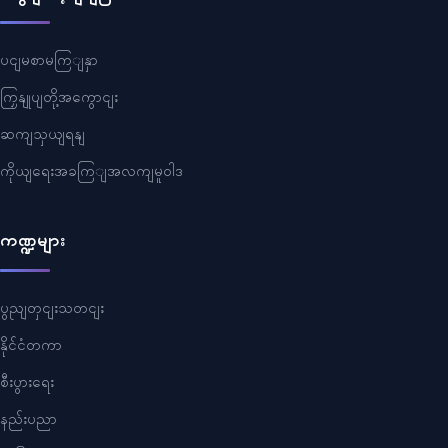
ပငျမစာမကြျနှာ
ကြှနျုပျတို့အကွောငျး
ဆကျသှယျရနျ
ကိုယျရေးအခကြျအလကျမူဝါဒ
ကဏ္ဍများ
ပွညျတှငျးသတငျး
နိုင်ငံတကာ
စီးပွားရေး
နည်းပညာ