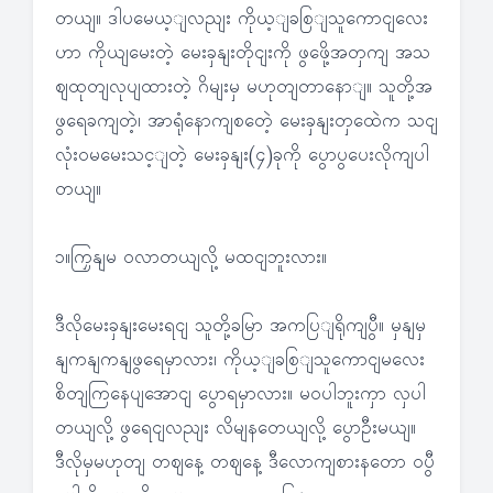
တယျ။ ဒါပမေယ့ျလညျး ကိုယ့ျခစြျသူကောငျလေး
ဟာ ကိုယျမေးတဲ့ မေးခှနျးတိုငျးကို ဖွဖေို့အတှကျ အသ
ဈထုတျလုပျထားတဲ့ ဂိမျးမှ မဟုတျတာနောျ။ သူတို့အ
ဖွရေခကျတဲ့၊ အာရုံနောကျစတေဲ့ မေးခှနျးတှထေဲက သငျ
လုံးဝမမေးသင့ျတဲ့ မေးခှနျး(၄)ခုကို ပွောပွပေးလိုကျပါ
တယျ။
၁။ကြှနျမ ဝလာတယျလို့ မထငျဘူးလား။
ဒီလိုမေးခှနျးမေးရငျ သူတို့ခမြာ အကပြျရိုကျပွီ။ မှနျမှ
နျကနျကနျဖွရေမှာလား၊ ကိုယ့ျခစြျသူကောငျမလေး
စိတျကြနေပျအောငျ ပွောရမှာလား။ မဝပါဘူးကှာ လှပါ
တယျလို့ ဖွရေငျလညျး လိမျနတေယျလို့ ပွောဦးမယျ။
ဒီလိုမှမဟုတျ တဈနေ့ တဈနေ့ ဒီလောကျစားနတော ဝပွီ