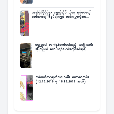
အပြေးပြိုင်ပွဲမှာ ရွှေတံဆိပ် သုံးခု ရခဲ့ပေမယ့်
ဝတ်ထားတဲ့ ဖိနပ်ကြောင့် တစ်ကမ္ဘာလုံးက
အံ့အားသင့်ခဲ့ရတဲ့ အဖြစ်မှန်
မွေးရာပါ လက်နှစ်ဖက်မပါသည့် အမျိုးသမီး
အံ့သြဖွယ် လေယာဉ်မောင်းလိုင်စင်ရရှိ
တစ်ပတ်စာ၇ရက်သားသမီး ဟောစာတမ်း
(12.12.2019 မှ 18.12.2019 အထိ)