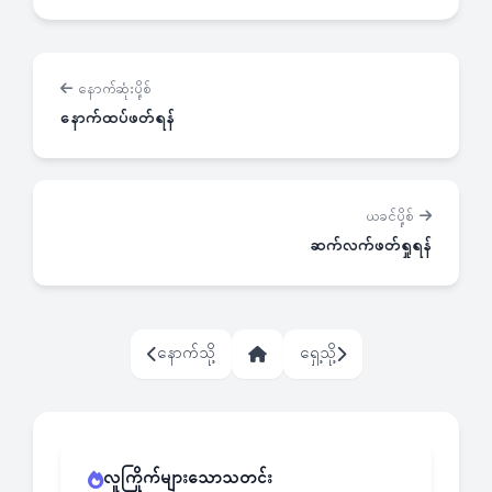
နောက်ဆုံးပို့စ်
နောက်ထပ်ဖတ်ရန်
ယခင်ပို့စ်
ဆက်လက်ဖတ်ရှုရန်
နောက်သို့
ရှေ့သို့
လူကြိုက်များသောသတင်း