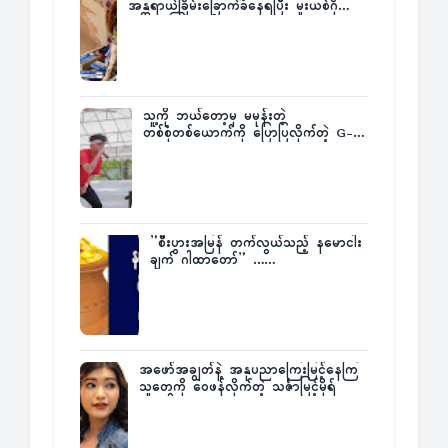
အန္တရာယ်ခြိမ်းခြောက်ခံနေရပြီး မူးယစ်ဂိုဏ်း
က ဆုကြေးထုတ်ထား
သူ့ကို ဘယ်တော့မှ မမုန်းတဲ့
တစ်စုံတစ်ယောက်ကို ပြောပြလိုက်တဲ့ G-
Fatt
”စီးပွားအမြန် တက်လွယ်သည့် နမောငါး
ချက် ဂါထာတော်” ……
အဖော်အချွတ်နဲ့ အနုပညာကြေးမြင့်နေကြ
သူတွေကို ဝေဖန်လိုက်တဲ့ သင်္ဇာမြင့်မိုရ်