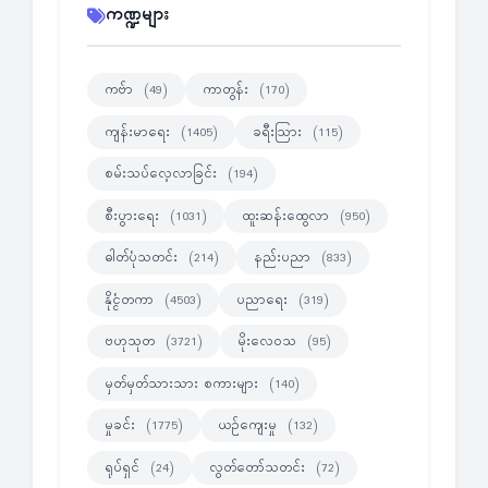
ကဏ္ဍများ
ကဗ်ာ
ကာတွန်း
(49)
(170)
ကျန်းမာရေး
ခရီးသြား
(1405)
(115)
စမ်းသပ်လေ့လာခြင်း
(194)
စီးပွားရေး
ထူးဆန်းထွေလာ
(1031)
(950)
ဓါတ်ပုံသတင်း
နည်းပညာ
(214)
(833)
နိုင္ငံတကာ
ပညာရေး
(4503)
(319)
ဗဟုသုတ
မိုးလေဝသ
(3721)
(95)
မှတ်မှတ်သားသား စကားများ
(140)
မှုခင်း
ယဉ်ကျေးမှု
(1775)
(132)
ရုပ်ရှင်
လွတ်တော်သတင်း
(24)
(72)