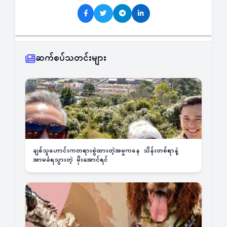
ဆက်စပ်သတင်းများ
ချစ်သူဟောင်းကတရားစွဲထားတဲ့အမှုကနေ သိန်းတစ်ရာနဲ့
အာမခံရသွားတဲ့ မိုးအောင်ရင်