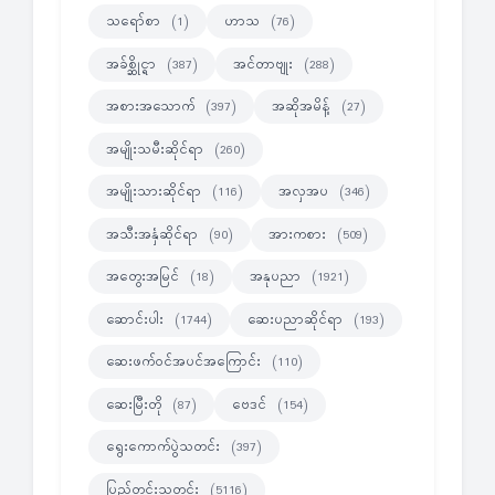
သရော်စာ
ဟာသ
(1)
(76)
အခ်စ္ဆိုင္ရာ
အင်တာဗျုး
(387)
(288)
အစားအသောက်
အဆိုအမိန့်
(397)
(27)
အမျိုးသမီးဆိုင်ရာ
(260)
အမျိုးသားဆိုင်ရာ
အလှအပ
(116)
(346)
အသီးအနှံဆိုင်ရာ
အားကစား
(90)
(509)
အတွေးအမြင်
အနုပညာ
(18)
(1921)
ဆောင်းပါး
ဆေးပညာဆိုင်ရာ
(1744)
(193)
ဆေးဖက်ဝင်အပင်အကြောင်း
(110)
ဆေးမြီးတို
ဗေဒင်
(87)
(154)
ရွေးကောက်ပွဲသတင်း
(397)
ပြည်တွင်းသတင်း
(5116)