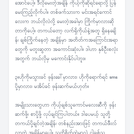
အောင်ပေါ့။ ဒီလိုမေးတဲ့အချိန် ကိုယ့်ကိုဆိုရင်ရောလို့ ပြန်
မေးကြည့်လိုက်ပါ။ တစ်ဖက်သားက မင်းအရင်ကောင်
လေးက ဘယ်လိုလဲလို့ မေးတဲ့အခါမှာ ကြိုက်မှာလားဆို
တာကိုပေါ့။ တကယ်တော့ လက်ရှိကိုယ်နဲ့အတူ ရှိနေချေိ
န်၊ ချစ်ကြိုက်နေတဲ့ အချိန်မှာ အတိတ်ကအကြောင်းအရာ
တွေကို မတူးဆွတာ အကောင်းဆုံးပါ။ ဒါဟာ နှစ်ဦးစလုံး
အတွက် ဘယ်လိုမှ မကောင်းနိုင်ပါဘူး။
၃။ဟိုကိုမသွားခင် ဖုန်းခေါ်မှာလား၊ ဟိုကိုရောက်ရင် sms
ပို့မှာလား၊ မအိပ်ခင် ဖုန်းဆက်မယ်ဟုတ်။
အမျိုးသားတွေဟာ ကိုယ့်ချစ်သူကောင်မလေးဆီကို ဖုန်း
ဆက်ဖို့၊ စာပို့ဖို့ လုပ်ချင်ကြပါတယ်။ ဒါပေမယ့် သူတို့
တကယ်ပို့ချင်တဲ့အချိန်၊ တစ်နည်းအားဖြင့် တကယ်ဖီးလ်
လာတဲ့ အချိန်မှာပေါ့။ သူတို့စိတ်ထဲမှာလဲ ငါ့ချစ်သူ