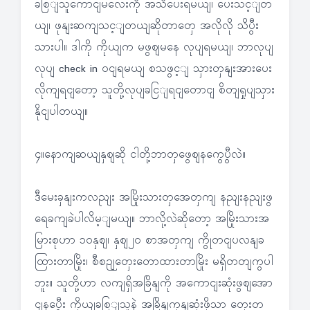
ခစြျသူကောငျမလေးကို အသိပေးရမယျ၊ ပေးသင့ျတ
ယျ၊ ဖုနျးဆကျသင့ျတယျဆိုတာတှေ အလိုလို သိပွီး
သားပါ။ ဒါကို ကိုယျက မဖွဈမနေ လုပျရမယျ၊ ဘာလုပျ
လုပျ check in ဝငျရမယျ စသဖွင့ျ သှားတှနျးအားပေး
လိုကျရငျတော့ သူတို့လုပျခငြျရငျတောငျ စိတျရှုပျသှား
နိုငျပါတယျ။
၄။နောကျဆယျနှဈဆို ငါတို့ဘာတှဖွေဈနကွေပွီလဲ။
ဒီမေးခှနျးကလညျး အမြိုးသားတှအေတှကျ နညျးနညျးဖွ
ရေခကျခဲပါလိမ့ျမယျ။ ဘာလို့လဲဆိုတော့ အမြိုးသားအ
မြားစုဟာ ၁၀နှဈ၊ နှဈ၂၀ စာအတှကျ ကွိုတငျပလနျခ
ထြားတာမြိုး၊ စီစဉျတှေးတောထားတာမြိုး မရှိတတျကွပါ
ဘူး။ သူတို့ဟာ လကျရှိအခြိနျကို အကောငျးဆုံးဖွဈအော
ငျနပွေီး ကိုယျခစြျသူနဲ့ အခြိနျကုနျဆုံးဖို့သာ တှေးတ