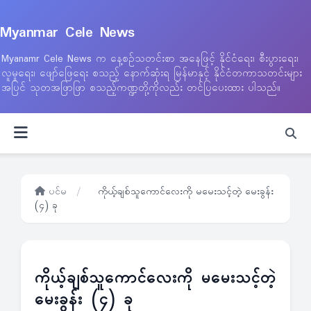
Myanmar Cele News
Myanamr Cele News က နေ့စဉ်သတင်းစာ အနေဖြင့် နိုင်ငံရေး၊ စီးပွားရေး၊
လူမှုရေး၊ ဖျော်ဖြေရေး စသည့် နောက်ဆုံးရ မြန်မာနှင့် နိုင်ငံတကာသတင်းများ
အပြင် သုတအဖြာဖြာ စသည့်ကဏ္ဍတို့ကိုလည်း တင်ပြပေးထား ပါသည်။
ပင်မ
/
ကိုယ့်ချစ်သူကောင်လေးကို မမေးသင့်တဲ့ မေးခွန်း
(၄) ခု
ကိုယ့်ချစ်သူကောင်လေးကို မမေးသင့်တဲ့
မေးခွန်း (၄) ခု