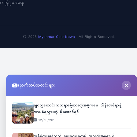
ကနြျးမာရေး
©
2026
Myanmar Cele News
. All Rights Reserved.
နောက်ထပ်သတင်းများ
ချစ်သူဟောင်းကတရားစွဲထားတဲ့အမှုကနေ သိန်းတစ်ရာနဲ့
အာမခံရသွားတဲ့ မိုးအောင်ရင်
12/13/2019
အနံ့ခံထူးချွန်သည့် ခွေးလေးစကမ့် အသက်အန္တရာယ်