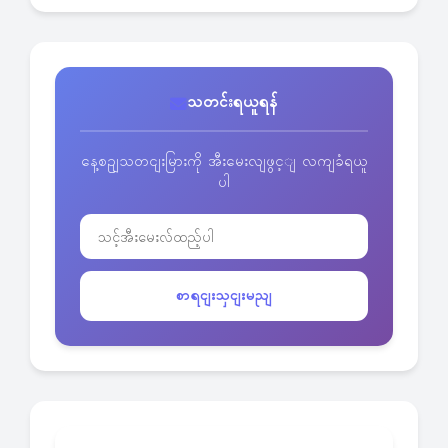
သတင်းရယူရန်
နေ့စဥျသတငျးမြားကို အီးမေးလျဖွင့ျ လကျခံရယူ
ပါ
စာရငျးသှငျးမညျ