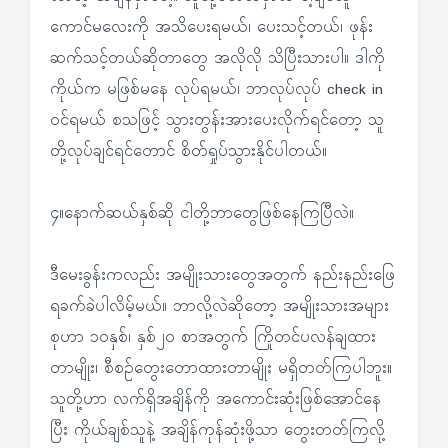
ကောင်မလေးကို အသိပေးရမယ်၊ ပေးသင့်တယ်၊ ဖုန်း
ဆက်သင့်တယ်ဆိုတာတွေ အလိုလို သိပြီးသားပါ။ ဒါကို
ကိုယ်က မဖြစ်မနေ လုပ်ရမယ်၊ ဘာလုပ်လုပ် check in
ဝင်ရမယ် စသဖြင့် သွားတွန်းအားပေးလိုက်ရင်တော့ သူ
တို့လုပ်ချင်ရင်တောင် စိတ်ရှုပ်သွားနိုင်ပါတယ်။
၄။နောက်ဆယ်နှစ်ဆို ငါတို့ဘာတွေဖြစ်နေကြပြီလဲ။
ဒီမေးခွန်းကလည်း အမျိုးသားတွေအတွက် နည်းနည်းဖြေ
ရခက်ခဲပါလိမ့်မယ်။ ဘာလို့လဲဆိုတော့ အမျိုးသားအများ
စုဟာ ၁၀နှစ်၊ နှစ်၂၀ စာအတွက် ကြိုတင်ပလန်ချထား
တာမျိုး၊ စီစဉ်တွေးတောထားတာမျိုး မရှိတတ်ကြပါဘူး။
သူတို့ဟာ လက်ရှိအချိန်ကို အကောင်းဆုံးဖြစ်အောင်နေ
ပြီး ကိုယ်ချစ်သူနဲ့ အချိန်ကုန်ဆုံးဖို့သာ တွေးတတ်ကြလို့