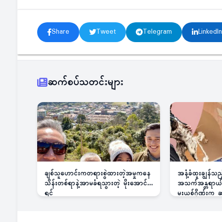
Share
Tweet
Telegram
LinkedIn
ဆက်စပ်သတင်းများ
ချစ်သူဟောင်းကတရားစွဲထားတဲ့အမှုကနေ
အနံ့ခံထူးချွန်သ
သိန်းတစ်ရာနဲ့အာမခံရသွားတဲ့ မိုးအောင်
အသက်အန္တရာယ်ခြ
ရင်
မူးယစ်ဂိုဏ်းက