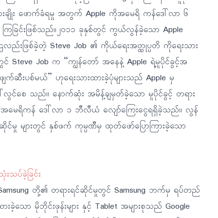
်များချိုး ဖောက်ခံရမှု အတွက် Apple ကိုအမေရိ ကန်ဒေါ်လာ ၆
 ကြခြင်းဖြစ်သည်။၂၀၁၁ ခုနှစ်တွင် ကွယ်လွန်ခဲ့သော Apple
ဌလည်းဖြစ်ခဲ့တဲ့ Steve Job ၏ ကိုယ်ရေးအတ္ထုပ္ပတိ ကိုရေးသား
eve Job က “ကျွန်တော် အနေနဲ့ Apple ရဲ့မူပိုင်ခွင့်အ
ကိုဖျက်ဆီးပစ်မယ်” ဟုရေးသားထားခဲ့ပုံများသည် Apple မှ
်လွင်စေ သည်။ နောက်ဆုံး အမိန့်ချမှတ်ခဲ့သော မူပိုင်ခွင့် တရား
ံမှ အမေရိကန် ဒေါ်လာ ၁ ဘီလီယံ လျော်ကြေးငွေရရှိခဲ့သည်။ လွန်
်မှု များတွင် နှစ်ဖက် ကုမ္ပဏီမှ ထုတ်ဖော်ပြောကြားခဲ့သော
းသပ်ခဲ့ခြင်း
် Samsung တို့၏ တရားရင်ဆိုင်မှုတွင် Samsung ဘက်မှ ရပ်တည်
ခဲ့သော မိုဘိုင်းဖုန်းများ နှင့် Tablet အများစုသည် Google