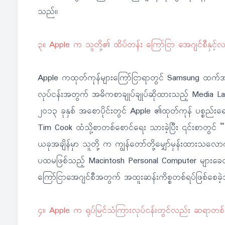
သည်။
၃။ Apple က သူတို့၏ ထိပ်တန်း ကြော်ငြာ အေဂျင်စီနှင့်လမ်းခ
Apple ကထုတ်ကုန်များကြော်ငြာရာတွင် Samsung ထက်အနည
လုပ်ငန်းအတွက် အဓိကစာချုပ်ချုပ်ဆိုထားသည့် Media Lab ကြေ
၂၀၁၃ ခုနှစ် အစောပိုင်းတွင် Apple ၏ထုတ်ကုန် ပစ္စည်းရ
Tim Cook ထံသို့စာတစ်စောင်ရေး သားခဲ့ပြီး ၎င်းစာတွင် “ကျ
ယခုအချိန်မှာ သူတို့ က ကျွန်တော်တို့မျှော်မှန်းထားသလ
ပထမဖြစ်သည့် Macintosh Personal Computer များခ
ကြော်ငြာအေဂျင်စီအတွက် အထူးဆန်းကိစ္စတစ်ရပ်ဖြစ်စေခဲ
၄။ Apple က ရုပ်မြင်သံကြားလုပ်ငန်းတွင်လည်း ဆရာတစ်ဆူ ဖ