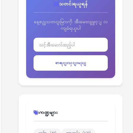
သတင်းရယူရန်
နေ့စဥျသတငျးမြားကို အီးမေးလျဖွင့ျ လ
ကျခံရယူပါ
စာရငျးသှငျးမညျ
ကဏ္ဍများ