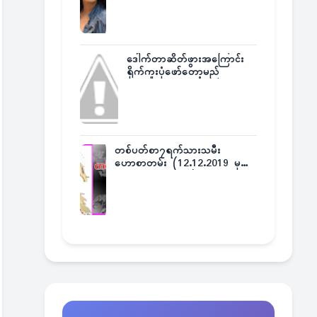
ဒေါက်တာဆိတ်ဖွားအကြောင်း
ရိုက်ကူးပုံဖော်တော့မည်
တစ်ပတ်စာ၇ရက်သားသမီး
ဟောစာတမ်း (12.12.2019 မှ
18.12.2019 အထိ)