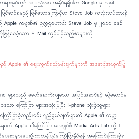
ရားခွင်တွင် အပြည့်အ၀ အနိုင်ရရှိပါက Google မှ သူ၏
 ပြင်ဆင်ရမည် ဖြစ်သောကြောင့်ဟု Steve Job ကသုံးသပ်ထားခဲ့
Apple ကုမ္ပဏီ၏ ဥက္ကဌဟောင်း Steve Job မှ ၂၀၁၀ ခုနှစ်
့်ဝေခဲ့သော E-Mail တွင်ပါရှိသည့်စာများကို
Apple ၏ ဈေးကွက်ရည်မှန်းချက်များကို အနှောင့်အယှက်ပြု
ne များသည် ခေတ်နောက်ကျသော အပြင်အဆင်နှင့် ဆွဲဆောင်မှု
်စေသော ကြော်ငြာ များအသုံးပြုပြီး I-phone သုံးစွဲသူများ
်ကြော်ငြာခဲ့သည်။၎င်း ရည်ရွယ်ချက်များကို Apple ၏ ကမ္ဘာ့
ြီးနောက် Apple ၏ကြော်ငြာ အေဂျင်စီ Media Arts Lab သို့ I-
းစာများပေးပို့ကာတန်ပြန်ကြော်ငြာနိုင်ရန် အကြောင်းကြားခဲ့ရ