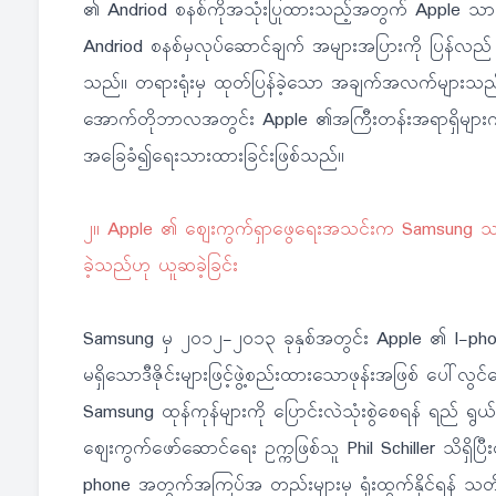
၏ Andriod စနစ်ကိုအသုံးပြုထားသည့်အတွက် Apple သာတ
Andriod စနစ်မှလုပ်ဆောင်ချက် အများအပြားကို ပြန်လည်
သည်။ တရားရုံးမှ ထုတ်ပြန်ခဲ့သော အချက်အလက်များသည် 
အောက်တိုဘာလအတွင်း Apple ၏အကြီးတန်းအရာရှိများကိုဖြန
အခြေခံ၍ရေးသားထားခြင်းဖြစ်သည်။
၂။ Apple ၏ ဈေးကွက်ရှာဖွေရေးအသင်းက Samsung သည် 
ခဲ့သည်ဟု ယူဆခဲ့ခြင်း
Samsung မှ ၂၀၁၂-၂၀၁၃ ခုနှစ်အတွင်း Apple ၏ I-pho
မရှိသောဒီဇိုင်းများဖြင့်ဖွဲ့စည်းထားသောဖုန်းအဖြစ် ပေါ်လွင
Samsung ထုန်ကုန်များကို ပြောင်းလဲသုံးစွဲစေရန် ရည် ရွယ
ဈေးကွက်ဖော်ဆောင်ရေး ဥက္ကဖြစ်သူ Phil Schiller သိရှိပ
phone အတွက်အကြပ်အ တည်းများမှ ရုံးထွက်နိုင်ရန် သတိပေ