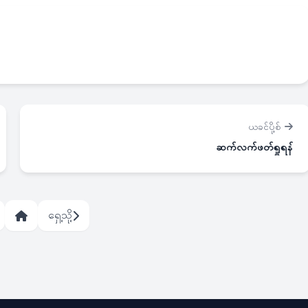
ယခင်ပို့စ်
ဆက်လက်ဖတ်ရှုရန်
ရှေ့သို့