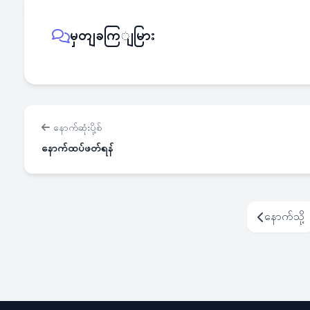
မှတျခကြျမြား
နောက်ဆုံးပို့စ်
နောက်ထပ်ဖတ်ရန်
နောက်သို့