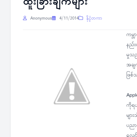
ထူးခြားချက်များ
Anonymous
4/11/2014
နိုင္ငံတကာ
ကမ္ဘ
နည်း
မှုသ
အချက်
ဖြစ်
Apple
ကိုရယ
များသ
ပညာမ
လျော်