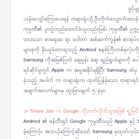
ခွင့
သန်းလျော်ကြေးပေးရန် တရားရုံးသို့ဦးတိုက်လျောက်ထားခဲ့
ကုမ္ပဏီ၏ ပူးတွဲတည်ထောင်ခံသူလည်းဖြစ်၊ ကုမ္ပဏီ၏ ဥက္က
ထားသော စာရေးဆ ရာ ဝေါတာ အစ်ဆက်ကွန်၏ စာအုပ်တွင် St
များစုကို ခိုးယူခံထားရသည့် Andriod စနစ်ကြီးတစ်ခုလုံး
Samsung ကိုအမြစ်ပြတ် ချေမှုန်း ရေး ရည်ရွယ်များကို ပေါ
ရင်ဆိုင်မှုတွင် Apple က အမှုအနိုင်ရရှိပြီး Samsung ထ
ခဲ့သည့် အပါတ် က တရားရုံးက ထုတ်ပြန်ခဲ့သော တရားရင်ဆိုင
အချက်အလက်များမှ ထူးခြားချက် ၅ ခုမှာ
၁။ Steve Job က Google ကိုဘက်လိုက်သူအဖြစ် ရှု့မြင်သုံ
Andriod ၏ ဖန်တီးရှင် Google ကုမ္ပဏီသည် Apple နှင့
ခဲ့ကြောင့်း အဘယ့်ကြောင့်ဆိုသော် Samsung မှထုတ်လုပ်ထား