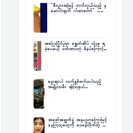
”စီးပွားအမြန် တက်လွယ်သည့် န
မောငါးချက် ဂါထာတော်” ……
အပြေးပြိုင်ပွဲမှာ ရွှေတံဆိပ် သုံးခု ရ
ခဲ့ပေမယ့် ဝတ်ထားတဲ့ ဖိနပ်ကြောင့်
တစ်ကမ္ဘာလုံးက အံ့အားသင့်ခဲ့ရတဲ့
အဖြစ်မှန်
မွေးရာပါ လက်နှစ်ဖက်မပါသည့်
အမျိုးသမီး အံ့သြဖွယ်
လေယာဉ်မောင်းလိုင်စင်ရရှိ
အဖော်အချွတ်နဲ့ အနုပညာကြေးမြင့်
နေကြသူတွေကို ဝေဖန်လိုက်တဲ့ သ
င်္ဇာမြင့်မိုရ်