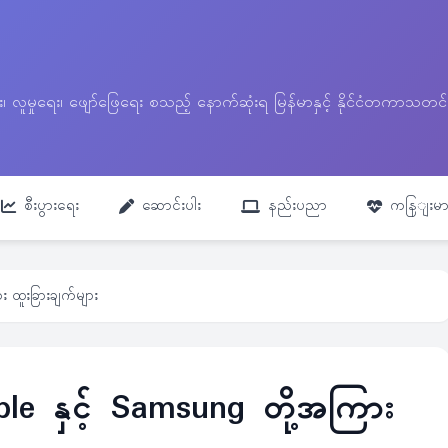
ေး၊ လူမှုရေး၊ ဖျော်ဖြေရေး စသည့် နောက်ဆုံးရ မြန်မာနှင့် နိုင်ငံတကာ
စီးပွားရေး
ဆောင်းပါး
နည်းပညာ
ကနြျးမာ
း ထူးခြားချက်များ
le နှင့် Samsung တို့အကြား