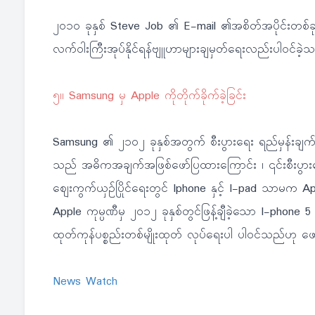
၂၀၁၀ ခုနှစ် Steve Job ၏ E-mail ၏အစိတ်အပိုင်းတစ်ခ
လက်ဝါးကြီးအုပ်နိုင်ရန်ဗျူဟာများချမှတ်ရေးလည်းပါဝင်ခဲ့
၅။ Samsung မှ Apple ကိုတိုက်ခိုက်ခဲ့ခြင်း
Samsung ၏ ၂၁၀၂ ခုနှစ်အတွက် စီးပွားရေး ရည်မှန်းချက်တ
သည် အဓိကအချက်အဖြစ်ဖော်ပြထားကြောင်း ၊ ၎င်းစီးပွားရေ
ဈေးကွက်ယှဉ်ပြိုင်ရေးတွင် Iphone နှင့် I-pad သာမက A
Apple ကုမ္ပဏီမှ ၂၀၁၂ ခုနှစ်တွင်ဖြန့်ချီခဲ့သော I-phone 5 ဖြ
ထုတ်ကုန်ပစ္စည်းတစ်မျိုးထုတ် လုပ်ရေးပါ ပါဝင်သည်ဟု 
News Watch