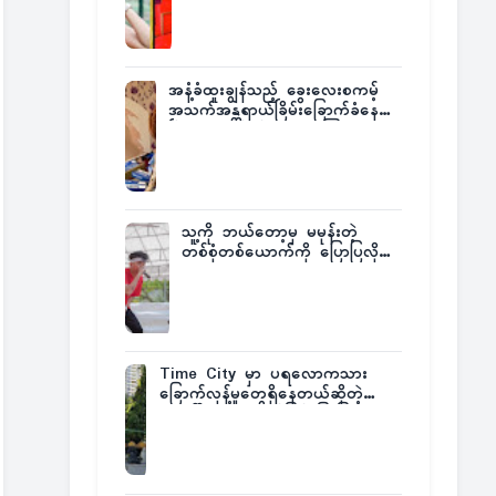
အနံ့ခံထူးချွန်သည့် ခွေးလေးစကမ့်
အသက်အန္တရာယ်ခြိမ်းခြောက်ခံနေရ
ပြီး မူးယစ်ဂိုဏ်းက ဆုကြေး
ထုတ်ထား
သူ့ကို ဘယ်တော့မှ မမုန်းတဲ့
တစ်စုံတစ်ယောက်ကို ပြောပြလိုက်
တဲ့ G-Fatt
Time City မှာ ပရလောကသား
ခြောက်လှန့်မှုတွေရှိနေတယ်ဆိုတဲ့
အပေါ် အသေးစိတ်ပြန်ပြောပြလာတဲ့
Times City Project Director ဦး
မြတ်မင်း