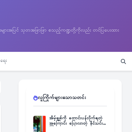
သတင်းများအပြင် သုတအဖြာဖြာ စသည့်ကဏ္ဍတို့ကိုလည်း တင်ပြပေးထား
ရေး
လူကြိုက်များသောသတင်း
အိမ့်ချစ်ကို တောင်းပန်လိုက်ရတဲ့
အကြောင်း ပြောလာတဲ့ ခိုင်သင်း
ကြည်