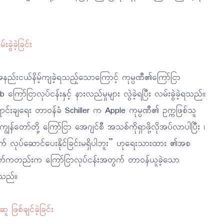
ွဲခဲ့ခြင်း
်းငယ်နိမ့်ကျခဲ့ရသည့်သောကြောင့် ကုမ္ပဏီ၏ကြော်ငြာ
ာ်ငြာလုပ်ငန်းနှင့် နားလည်မှုများ လွဲခဲ့ရပြီး လမ်းခွဲခဲ့ရသည်။
ောင်းချရေး တာဝန်ခံ Schiller က Apple ကုမ္ပဏီ၏ ဥက္ကဖြစ်သူ
ွန်တော်တို့ ကြော်ငြာ အေဂျင်စီ အသစ်ကိုရှာဖို့လိုအပ်လာပါပြီး ၊
ောက် လုပ်ဆောင်ပေးနိုင်ခြင်းမရှိပါဘူး” ဟုရေးသားထား ၏အစ
ေတ်ကတည်းက ကြော်ငြာလုပ်ငန်းအတွက် တာဝန်ယူခဲ့သော
့သည်။
ြစ်ချင်ခဲ့ခြင်း