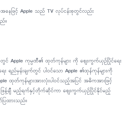
ုအနေဖြင့် Apple သည် TV လုပ်ငန်းစုတွင်လည်း
သည်။
ွင် Apple ကုမ္ပဏီ၏ ထုတ်ကုန်များ ကို ဈေးကွက်ယှဉ်ပြိုင်ရေး
း ရည်မှန်းချက်တွင် ပါဝင်သော Apple ၏ထုန်ကုန်များကို
pple ထုတ်ကုန်များအားလုံးပါဝင်သည့်အပြင် အဓိကအားဖြင့်
န့်ချီ မည့်ရက်နှင့်တိုက်ဆိုင်ကာ ဈေးကွက်ယှဉ်ပြိုင်နိုင်မည့်
ဖော်ပြထားသည်။