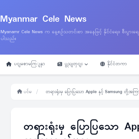
Myanmar Cele News
Myanamr Cele News က နေ့စဉ်သတင်းစာ အနေဖြင့် နိုင်ငံရေး၊ စီးပွားရ
ပါသည်။
ပငျမစာမကြျနှာ
ပွညျတှငျး
နိုင်ငံတကာ
ပင်မ
/
တရားရုံးမှ ပြောပြသော Apple နှင့် Samsung တို့အကြာ
တရားရုံးမှ ပြောပြသော App