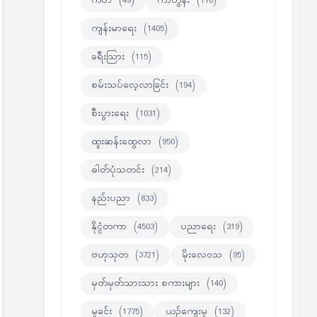
ကဗ်ာ
(49)
ကာတွန်း
(170)
ကျန်းမာရေး
(1405)
ခရီးသြား
(115)
စမ်းသပ်လေ့လာခြင်း
(194)
စီးပွားရေး
(1031)
ထူးဆန်းထွေလာ
(950)
ဓါတ်ပုံသတင်း
(214)
နည်းပညာ
(833)
နိုင္ငံတကာ
(4503)
ပညာရေး
(319)
ဗဟုသုတ
(3721)
မိုးလေဝသ
(95)
မှတ်မှတ်သားသား စကားများ
(140)
မှုခင်း
(1775)
ယဉ်ကျေးမှု
(132)