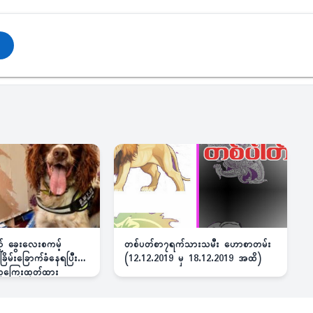
ည့် ခွေးလေးစကမ့်
တစ်ပတ်စာ၇ရက်သားသမီး ဟောစာတမ်း
ိမ်းခြောက်ခံနေရပြီး
(12.12.2019 မှ 18.12.2019 အထိ)
 ဆုကြေးထုတ်ထား