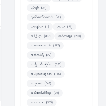
ရုပ်ရှင်
(24)
လွတ်တော်သတင်း
(72)
သရော်စာ
(1)
ဟာသ
(76)
အခ်စ္ဆိုင္ရာ
(387)
အင်တာဗျုး
(288)
အစားအသောက်
(397)
အဆိုအမိန့်
(27)
အမျိုးသမီးဆိုင်ရာ
(260)
အမျိုးသားဆိုင်ရာ
(116)
အလှအပ
(346)
အသီးအနှံဆိုင်ရာ
(90)
အားကစား
(509)