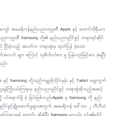
ာကျော် အမေရိကန်နည်းပညာကုမ္ပဏီ Apple နှင့် တောင်ကိုရီယား
ပညာကုမ္ပဏီ Samsung တို့၏ နည်းပညာမူပိုင်ခွင့် တရားရင်ဆိုင်
ည် ပြီးခဲ့သည့် အပတ်က တရားရုံးမှ ထုတ်ပြန် ခဲ့သော
အလက် များ ကြောင့် လူစိတ်ဝင်စား မှု ပြန်လည်မြင့်မား ခဲ့ရပြီး
သည်။
 နှင့် Samsung တို့သည်ကမ္ဘာ့မိုဘိုင်းဖုန်း နှင့် Tablet ဈေးကွက်
ူရန်ကြိုးပမ်းကြရာမှ နည်းပညာမူပိုင်ခွင့် တရားစွဲဆိုသည့်အဆင့်
ို့ ပင်ရောက်ရှိ ခဲ့ ခြင်းဖြစ်သည်။Apple မှ Samsung ကို နည်း
ူပိုင်ခွင့်ချိုးဖောက်မှုများအတွက် အမေရိကန် ဒေါ်လာ ၂ ဘီလီယံ
ကြေးပေးရန် တောင်း ဆိုခဲ့ပြီး Samsung မှလည်း ၎င်း၏မူပိုင်