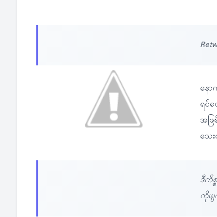
Retw
နောက
ရင်တေ
အဖြစ
သေး
ဒီကိစ
ကိုဖျ