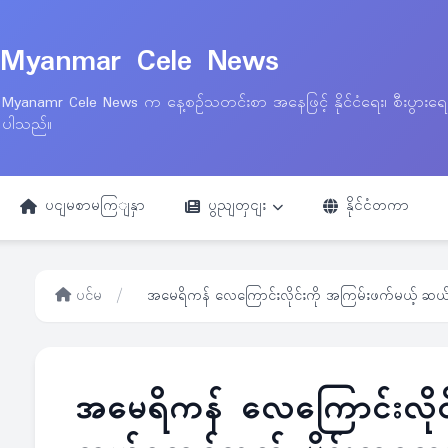
Myanmar Cele News
Myanamr Cele News က နေ့စဉ်သတင်းစာ အနေဖြင့် နိုင်ငံရေး၊ စီးပွားရ
ပါသည်။
ပငျမစာမကြျနှာ
ပွညျတှငျး
နိုင်ငံတကာ
ပင်မ
/
အမေရိကန် လေကြောင်းလိုင်းကို အကြမ်းဖက်မယ့် ဆယ
အမေရိကန် လေကြောင်းလိုင်