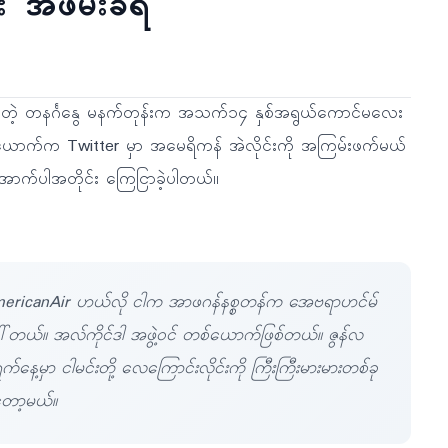
 အဖမ်းခံရ
ခဲ့တဲ့ တနင်္ဂနွေ မနက်တုန်းက အသက်၁၄ နှစ်အရွယ်ကောင်မလေး
ောက်က Twitter မှာ အမေရိကန် အဲလိုင်းကို အကြမ်းဖက်မယ်
 အောက်ပါအတိုင်း ကြေငြာခဲ့ပါတယ်။
ricanAir ဟယ်လို ငါက အာဖဂန်နစ္စတန်က အေဗရာဟင်မ်
ခေါ်တယ်။ အလ်ကိုင်ဒါ အဖွဲ့ဝင် တစ်ယောက်ဖြစ်တယ်။ ဇွန်လ
်နေ့မှာ ငါမင်းတို့ လေကြောင်းလိုင်းကို ကြီးကြီးမားမားတစ်ခု
တော့မယ်။