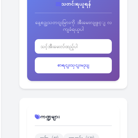
သတင်းရယူရန်
နေ့စဥျသတငျးမြားကို အီးမေးလျဖွင့ျ လ
ကျခံရယူပါ
စာရငျးသှငျးမညျ
ကဏ္ဍများ