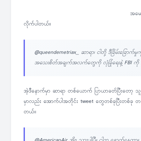
အမေရ
လိုက်ပါတယ်။
@queendemetriax_ ဆာရာ၊ ငါတို့ ဒီခြိမ်းခြောက်မှုကိ
အသေးစိတ်အချက်အလက်တွေကို လုံခြုံရေးနဲ့ FBI ကို ငါတို
အဲ့ဒီနောက်မှာ ဆာရာ တစ်ယောက် ပြာယာခတ်ပြီးတော့ သ
မှာလည်း အောက်ပါအတိုင်း tweet တွေတစ်ခုပြီးတစ်ခု 
တယ်။
@AmericanAir အိုး၊ သွားပါပြီ။ ငါက နောက်နေတာ။