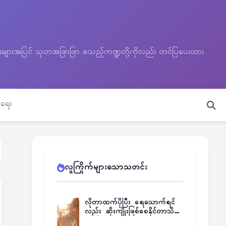
သတင်းများအပြင် သုတအဖြာဖြာ စသည့်ကဏ္ဍတို့ကိုလည်း တင်ပြပေးထား
ရေး
လူကြိုက်များသောသတင်း
လိုတာထက်ပိုပြီး ရေသောက်ရင်
လည်း ဆိုးကျိုးဖြစ်စေနိုင်တာသိရဲ့
လား