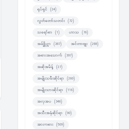
ရုပ်ရှင်
(24)
လွတ်တော်သတင်း
(72)
သရော်စာ
(1)
ဟာသ
(76)
အခ်စ္ဆိုင္ရာ
(387)
အင်တာဗျုး
(288)
အစားအသောက်
(397)
အဆိုအမိန့်
(27)
အမျိုးသမီးဆိုင်ရာ
(260)
အမျိုးသားဆိုင်ရာ
(116)
အလှအပ
(346)
အသီးအနှံဆိုင်ရာ
(90)
အားကစား
(509)