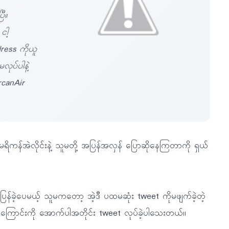
ီ။
ငါ့
ress ကိုယူ
ုပ်ပါနဲ့
canAir
ကန်အဲလိုင်းနဲ့ သူမတို့ အပြန်အလှန် ပြောဆိုနေကြတာကို ရှယ်
န်ခဲ့ပေမယ့် သူမကတော့ အဲ့ဒီ ပထမဆုံး tweet ကိုမဖျက်ခဲ့တဲ့
ောင်းကို အောက်ပါအတိုင်း tweet လုပ်ခဲ့ပါသေးတယ်။