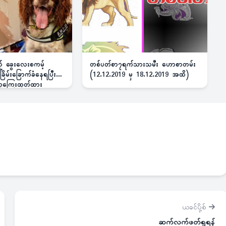
ည့် ခွေးလေးစကမ့်
တစ်ပတ်စာ၇ရက်သားသမီး ဟောစာတမ်း
ိမ်းခြောက်ခံနေရပြီး
(12.12.2019 မှ 18.12.2019 အထိ)
 ဆုကြေးထုတ်ထား
ယခင်ပို့စ်
ဆက်လက်ဖတ်ရှုရန်