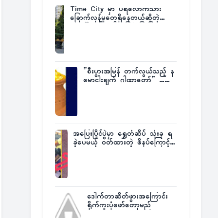
Time City မှာ ပရလောကသား
ခြောက်လှန့်မှုတွေရှိနေတယ်ဆိုတဲ့
အပေါ် အသေးစိတ်ပြန်ပြောပြလာတဲ့
Times City Project Director ဦး
မြတ်မင်း
”စီးပွားအမြန် တက်လွယ်သည့် န
မောငါးချက် ဂါထာတော်” ……
အပြေးပြိုင်ပွဲမှာ ရွှေတံဆိပ် သုံးခု ရ
ခဲ့ပေမယ့် ဝတ်ထားတဲ့ ဖိနပ်ကြောင့်
တစ်ကမ္ဘာလုံးက အံ့အားသင့်ခဲ့ရတဲ့
အဖြစ်မှန်
ဒေါက်တာဆိတ်ဖွားအကြောင်း
ရိုက်ကူးပုံဖော်တော့မည်