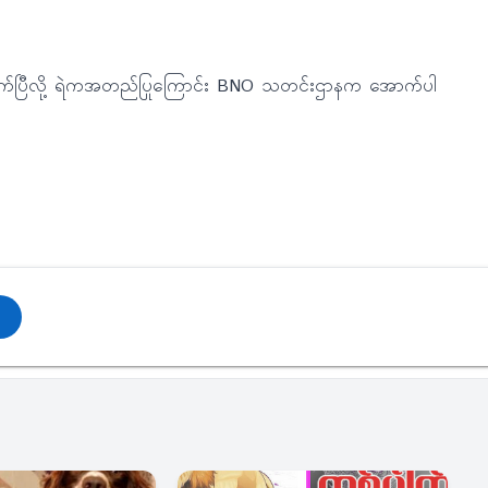
ိုက်ပြီလို့ ရဲကအတည်ပြုကြောင်း BNO သတင်းဌာနက အောက်ပါ