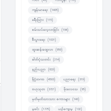
ကဗ်ာ
(49)
ကာတွန်း
(170)
ကျန်းမာရေး
(1405)
ခရီးသြား
(115)
စမ်းသပ်လေ့လာခြင်း
(194)
စီးပွားရေး
(1031)
ထူးဆန်းထွေလာ
(950)
ဓါတ်ပုံသတင်း
(214)
နည်းပညာ
(833)
နိုင္ငံတကာ
(4503)
ပညာရေး
(319)
ဗဟုသုတ
(3721)
မိုးလေဝသ
(95)
မှတ်မှတ်သားသား စကားများ
(140)
မှုခင်း
(1775)
ယဉ်ကျေးမှု
(132)