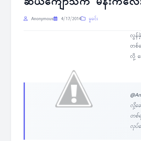
ဆယ်ကျော်သက် မိန်းကလေး
Anonymous
4/17/2014
မှုခင်း
လွန်
တစ်ယ
လို့
@Ame
လို့
တစ်ရက
လုပ်