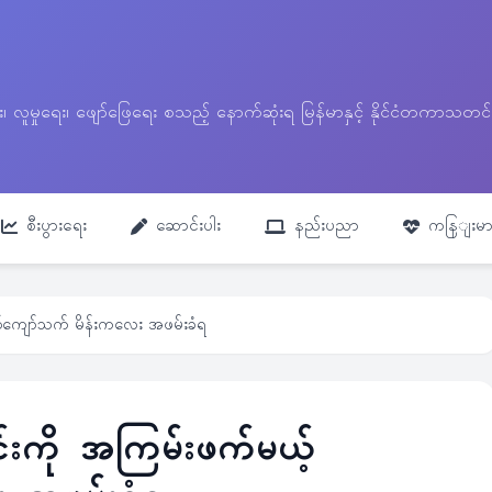
ေး၊ လူမှုရေး၊ ဖျော်ဖြေရေး စသည့် နောက်ဆုံးရ မြန်မာနှင့် နိုင်ငံတကာ
စီးပွားရေး
ဆောင်းပါး
နည်းပညာ
ကနြျးမာ
်ကျော်သက် မိန်းကလေး အဖမ်းခံရ
းကို အကြမ်းဖက်မယ့်