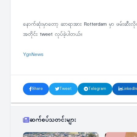
နောက်ဆုံးမှာတော့ ဆာရာအား Rotterdam မှာ ဖမ်းဆီးလ
အတိုင်း tweet လုပ်ခဲ့ပါတယ်။
YgnNews
Share
Tweet
Telegram
LinkedIn
ဆက်စပ်သတင်းများ