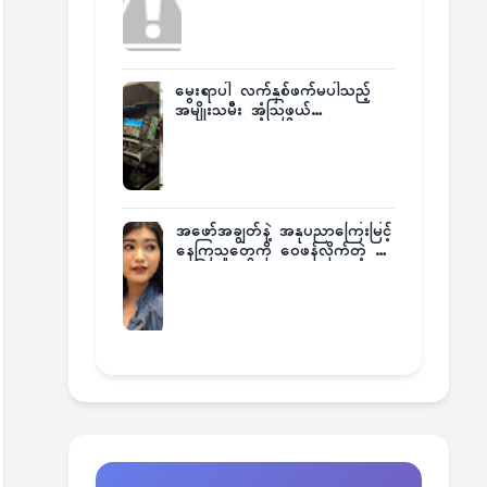
မွေးရာပါ လက်နှစ်ဖက်မပါသည့်
အမျိုးသမီး အံ့သြဖွယ်
လေယာဉ်မောင်းလိုင်စင်ရရှိ
အဖော်အချွတ်နဲ့ အနုပညာကြေးမြင့်
နေကြသူတွေကို ဝေဖန်လိုက်တဲ့ သ
င်္ဇာမြင့်မိုရ်