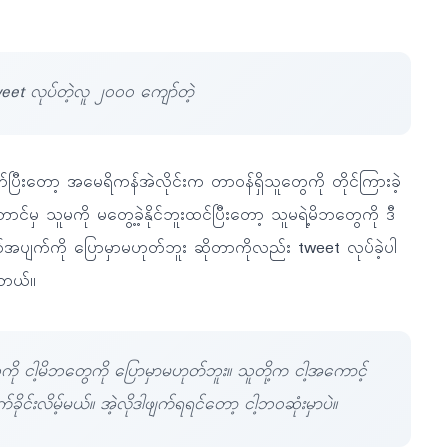
eet လုပ်တဲ့လူ ၂၀၀၀ ကျော်တဲ့
်ပြီးတော့ အမေရိကန်အဲလိုင်းက တာဝန်ရှိသူတွေကို တိုင်ကြားခဲ့
ာင်မှ သူမကို မတွေ့ခဲ့နိုင်ဘူးထင်ပြီးတော့ သူမရဲ့မိဘတွေကို ဒီ
်အပျက်ကို ပြောမှာမဟုတ်ဘူး ဆိုတာကိုလည်း tweet လုပ်ခဲ့ပါ
တယ်။
္စကို ငါ့မိဘတွေကို ပြောမှာမဟုတ်ဘူး။ သူတို့က ငါ့အကောင့်
က်ခိုင်းလိမ့်မယ်။ အဲ့လိုဒါဖျက်ရရင်တော့ ငါ့ဘဝဆုံးမှာပဲ။