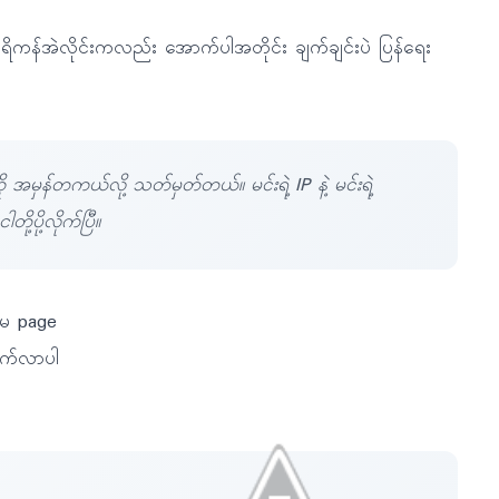
ိကန်အဲလိုင်းကလည်း အောက်ပါအတိုင်း ချက်ချင်းပဲ ပြန်ရေး
ု အမှန်တကယ်လို့ သတ်မှတ်တယ်။ မင်းရဲ့ IP နဲ့ မင်းရဲ့
့ပို့လိုက်ပြီ။
ူမ page
တက်လာပါ