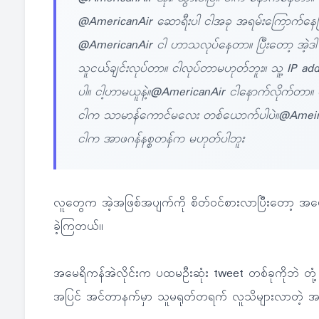
@AmericanAir ဆောရီးပါ ငါအခု အရမ်းကြောက်နေပြ
@AmericanAir ငါ ဟာသလုပ်နေတာ။ ပြီးတော့ အဲ့ဒါ 
သူငယ်ချင်းလုပ်တာ။ ငါလုပ်တာမဟုတ်ဘူး။ သူ့ IP add
ပါ။ ငါ့ဟာမယူနဲ့။
@AmericanAir ငါနောက်လိုက်တာ။ မလ
ငါက သာမာန်ကောင်မလေး တစ်ယောက်ပါပဲ။
@Ameir
ငါက အာဖဂန်နစ္စတန်က မဟုတ်ပါဘူး
လူတွေက အဲ့အဖြစ်အပျက်ကို စိတ်ဝင်စားလာပြီးတော့ အမေရိ
ခဲ့ကြတယ်။
အမေရိကန်အဲလိုင်းက ပထမဦးဆုံး tweet တစ်ခုကိုဘဲ တုံ့ပြ
အပြင် အင်တာနက်မှာ သူမရုတ်တရက် လူသိများလာတဲ့ အကြ