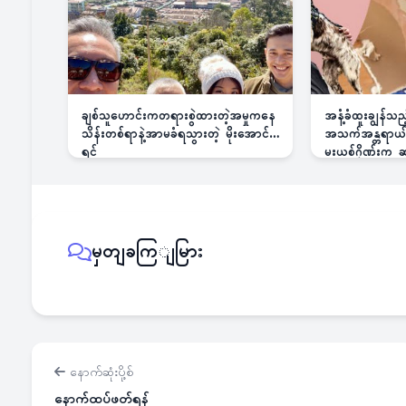
ချစ်သူဟောင်းကတရားစွဲထားတဲ့အမှုကနေ
အနံ့ခံထူးချွန်သ
သိန်းတစ်ရာနဲ့အာမခံရသွားတဲ့ မိုးအောင်
အသက်အန္တရာယ်ခြ
ရင်
မူးယစ်ဂိုဏ်းက
မှတျခကြျမြား
နောက်ဆုံးပို့စ်
နောက်ထပ်ဖတ်ရန်