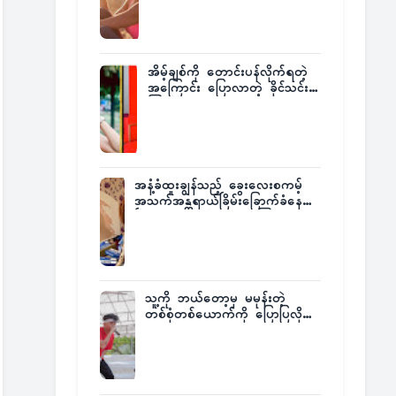
အိမ့်ချစ်ကို တောင်းပန်လိုက်ရတဲ့
အကြောင်း ပြောလာတဲ့ ခိုင်သင်း
ကြည်
အနံ့ခံထူးချွန်သည့် ခွေးလေးစကမ့်
အသက်အန္တရာယ်ခြိမ်းခြောက်ခံနေရ
ပြီး မူးယစ်ဂိုဏ်းက ဆုကြေး
ထုတ်ထား
သူ့ကို ဘယ်တော့မှ မမုန်းတဲ့
တစ်စုံတစ်ယောက်ကို ပြောပြလိုက်
တဲ့ G-Fatt