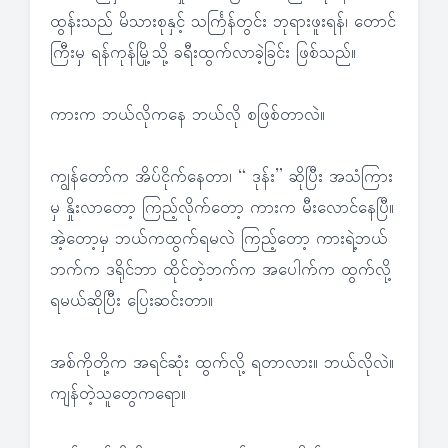
ထွန်းသည် မိသားစုနှင့် သင်္ကြန်တွင်း ဘုရားဖူးရန်၊ တောင်
ကြီးမှ ရန်ကုန်မြို့သို့ ခရီးထွက်လာခဲ့ခြင်း ဖြစ်သည်။
ကားက ဘယ်လိုကနေ ဘယ်လို စဖြစ်တာလဲ။
ကျွန်တော်က အိပ်ငိုက်နေတာ၊ “ ဒုန်း” ဆိုပြီး အသံကြား
မှ နှိုးလာတော့ ကြည့်လိုက်တော့ ကားက မီးလောင်နေပြီ။
အဲ့တော့မှ ဘယ်ကထွက်ရမလဲ ကြည့်တော့ ကားရဲ့ဘယ်
ဘက်က ဒရိုင်ဘာ ထိုင်တဲ့ဘက်က အပေါက်က ထွက်လို့
ရမယ်ဆိုပြီး ပြေးဆင်းတာ။
အစ်ကိုတို့က အရင်ဆုံး ထွက်လို့ ရတာလား။ ဘယ်လိုလဲ။
ကျန်တဲ့သူတွေကရော။