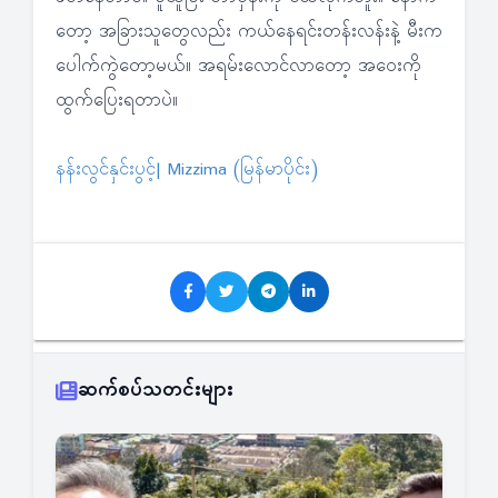
တော့ အခြားသူတွေလည်း ကယ်နေရင်းတန်းလန်းနဲ့ မီးက
ပေါက်ကွဲတော့မယ်။ အရမ်းလောင်လာတော့ အဝေးကို
ထွက်ပြေးရတာပဲ။
နန်းလွင်နှင်းပွင့်| Mizzima (မြန်မာပိုင်း)
ဆက်စပ်သတင်းများ