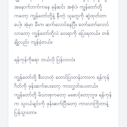
အနောက်ဘက်ကနေ ခုန်ဆင်း အစုံပဲ၊ ကျွန်တော်တို့
ကတော့ ကျွန်တော်တို့နဲ့ နီးတဲ့ သူတွေကို ဆွဲထုတ်တာ
ပေါ့။ အဲ့မှာ မီးက ဆက်လောင်နေပြီ။ တော်တော်လောင်
လာတော့ ကျွန်တော်တို့လဲ ဝေးရာကို ပြေးရတယ်။ တစ်
ချို့လည်း ကျန်ခဲ့တယ်။
ရန်ကုန်ကိုရော ဘယ်လို ပြန်လာလဲ။
ကျွန်တော်တို့ စီးလာတဲ့ တောင်ပြာတန်းကားက ရန်ကုန်
ဂိတ်ကို ဖုန်းဆက်ပေးတော့ ကားလွှတ်ပေးတယ်။
ကျွန်တော်တို့ မိသားစုကတော့ မစောင့်တော့ဘူး။ ရန်ကုန်
က သူငယ်ချင်းကို ဖုန်းဆက်ပြီးတော့ ကားလာကြိုတာနဲ့
ပြန်သွားတာ။