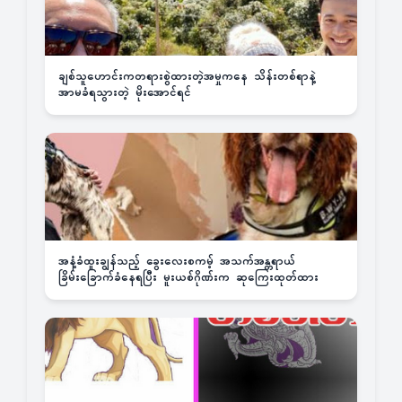
ချစ်သူဟောင်းကတရားစွဲထားတဲ့အမှုကနေ သိန်းတစ်ရာနဲ့
အာမခံရသွားတဲ့ မိုးအောင်ရင်
အနံ့ခံထူးချွန်သည့် ခွေးလေးစကမ့် အသက်အန္တရာယ်
ခြိမ်းခြောက်ခံနေရပြီး မူးယစ်ဂိုဏ်းက ဆုကြေးထုတ်ထား