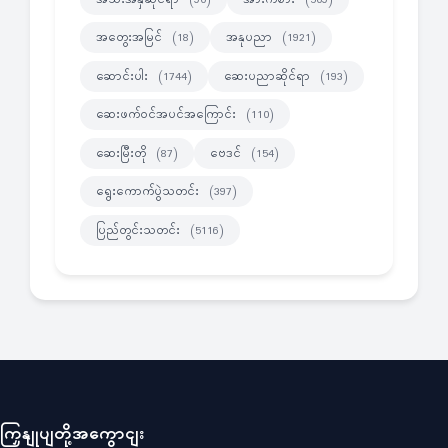
အတွေးအမြင်
အနုပညာ
(18)
(1921)
ဆောင်းပါး
ဆေးပညာဆိုင်ရာ
(1744)
(193)
ဆေးဖက်ဝင်အပင်အကြောင်း
(110)
ဆေးမြီးတို
ဗေဒင်
(87)
(154)
ရွေးကောက်ပွဲသတင်း
(397)
ပြည်တွင်းသတင်း
(5116)
ကြှနျုပျတို့အကွောငျး