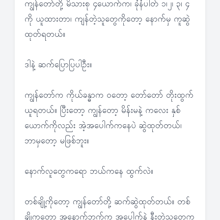
ကျွန်တော်တို့ မိသားစု ၄ယောက်က၊ ခုံနံပါတ် ၁၊၂၊ ၃၊ ၄
ကို ယူထားတာ၊ ကျန်တဲ့သူတွေကိုတော့ နောက်မှ ကူဆွဲ
ထုတ်ရတယ်။
ဒါနဲ့ ဆက်ပြောပြပါဦး။
ကျွန်တော်က ကိုယ်ခန္ဓာက ဝတော့ တော်တော် တိုးထွက်
ယူရတယ်။ ပြီးတော့ ကျွန်တော့ မိန်းမနဲ့ ကလေး နှစ်
ယောက်ကိုလည်း အဲ့အပေါက်ကနေပဲ ဆွဲထုတ်တယ်၊
ဘာမှတော့ မဖြစ်ဘူး။
နောက်လူတွေကရော ဘယ်ကနေ ထွက်လဲ။
တစ်ချို့ကိုတော့ ကျွန်တော်တို့ ဆက်ဆွဲထုတ်တယ်။ တစ်
ချို့ကတော့ အနောက်ဘက်က အပေါက်နဲ့ နီးတဲ့သူတွေက