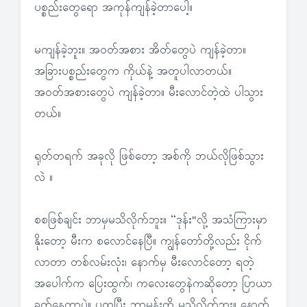
ပစ္စည်းတွေရော အကုန်ကျန်ခဲ့တာပေါ့။
မကျန်ခဲ့ဘူး။ အဝတ်အစား အိတ်တွေပဲ ကျန်ခဲ့တာ။
အခြားပစ္စည်းတွေက ကိုယ်နဲ့ အတူပါလာတယ်။
အဝတ်အစားတွေပဲ ကျန်ခဲ့တာ။ မီးလောင်တဲ့ထဲ ပါသွား
တယ်။
ရုတ်တရက် အခုလို ဖြစ်တော့ အစ်ကို ဘယ်လိုဖြစ်သွား
လဲ ။
စစဖြစ်ချင်း ဘာမှမသိလိုက်ဘူး။ “ဒုန်း"လို့ အသံကြားမှာ
နိုးတော့ မီးက စလောင်နေပြီ။ ကျွန်တော်တို့လည်း ငိုက်
လာတာ တစ်လမ်းလုံး၊ နောက်မှ မီးလောင်တော့ ရတဲ့
အပေါက်က ပြေးထွက်၊ ကလေးတွေနဲကဆိုတော့ ပြာယာ
ခတ်နေတာပဲ။ ပူထူပြီး ဘာမှန်းကို မသိလိုက်ဘူး။ နောက်