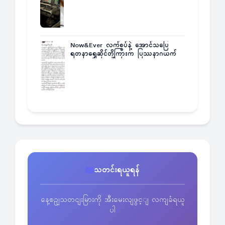
Now&Ever လက်စွပ်နဲ့ အောင်သပြေ
ရတနာရွှေဆိုင်တို့ကြားက ပြဿနာဂယက်
သတင်းရယူရန်
နေ့စဥျသတငျးမြားကို အီးမေးလျဖွင့ျ လကျခံရယူ
ပါ