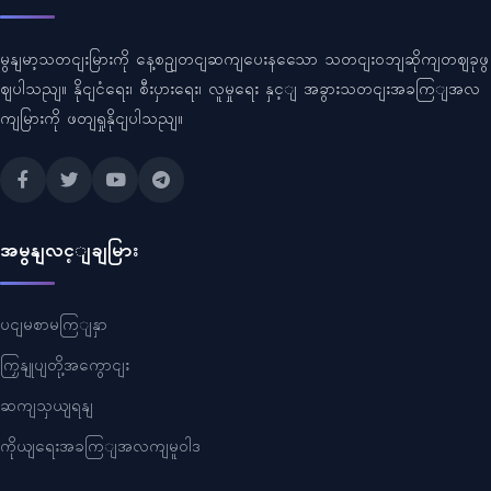
မွနျမာ့သတငျးမြားကို နေ့စဥျတငျဆကျပေးနသေော သတငျးဝဘျဆိုကျတဈခုဖွ
ဈပါသညျ။ နိုငျငံရေး၊ စီးပှားရေး၊ လူမှုရေး နှင့ျ အခွားသတငျးအခကြျအလ
ကျမြားကို ဖတျရှုနိုငျပါသညျ။
အမွနျလင့ျချမြား
ပငျမစာမကြျနှာ
ကြှနျုပျတို့အကွောငျး
ဆကျသှယျရနျ
ကိုယျရေးအခကြျအလကျမူဝါဒ