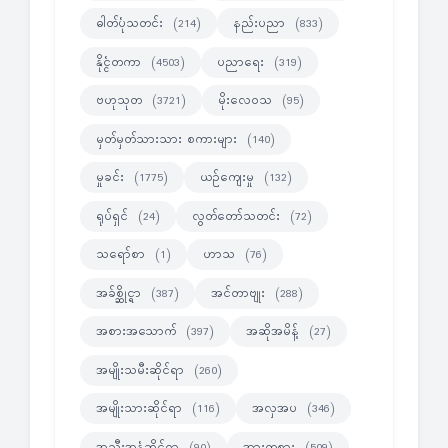
ဓါတ်ပုံသတင်း
နည်းပညာ
(214)
(833)
နိုင္ငံတကာ
ပညာရေး
(4503)
(319)
ဗဟုသုတ
မိုးလေဝသ
(3721)
(95)
မှတ်မှတ်သားသား စကားများ
(140)
မှုခင်း
ယဉ်ကျေးမှု
(1775)
(132)
ရုပ်ရှင်
လွတ်တော်သတင်း
(24)
(72)
သရော်စာ
ဟာသ
(1)
(76)
အခ်စ္ဆိုင္ရာ
အင်တာဗျုး
(387)
(288)
အစားအသောက်
အဆိုအမိန့်
(397)
(27)
အမျိုးသမီးဆိုင်ရာ
(260)
အမျိုးသားဆိုင်ရာ
အလှအပ
(116)
(346)
အသီးအနှံဆိုင်ရာ
အားကစား
(90)
(509)