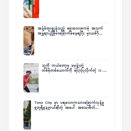
အနံ့ခံထူးချွန်သည့် ခွေးလေးစကမ့် အသက်
အန္တရာယ်ခြိမ်းခြောက်ခံနေရပြီး မူးယစ်ဂိုဏ်း
က ဆုကြေးထုတ်ထား
သူ့ကို ဘယ်တော့မှ မမုန်းတဲ့
တစ်စုံတစ်ယောက်ကို ပြောပြလိုက်တဲ့ G-
Fatt
Time City မှာ ပရလောကသားခြောက်လှန့်မှု
တွေရှိနေတယ်ဆိုတဲ့ အပေါ် အသေးစိတ်
ပြန်ပြောပြလာတဲ့ Times City Project
Director ဦးမြတ်မင်း