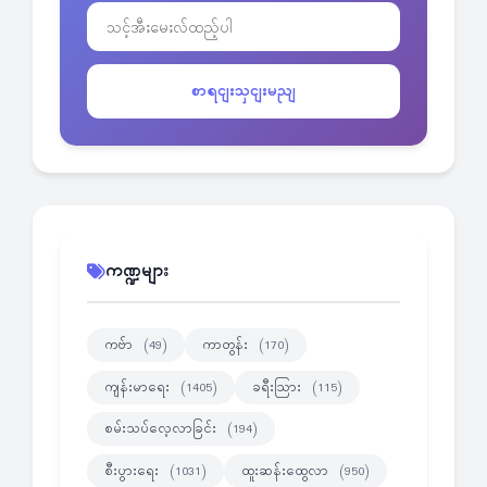
စာရငျးသှငျးမညျ
ကဏ္ဍများ
ကဗ်ာ
ကာတွန်း
(49)
(170)
ကျန်းမာရေး
ခရီးသြား
(1405)
(115)
စမ်းသပ်လေ့လာခြင်း
(194)
စီးပွားရေး
ထူးဆန်းထွေလာ
(1031)
(950)