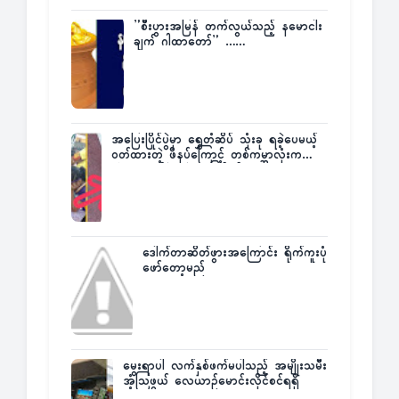
”စီးပွားအမြန် တက်လွယ်သည့် နမောငါး
ချက် ဂါထာတော်” ……
အပြေးပြိုင်ပွဲမှာ ရွှေတံဆိပ် သုံးခု ရခဲ့ပေမယ့်
ဝတ်ထားတဲ့ ဖိနပ်ကြောင့် တစ်ကမ္ဘာလုံးက
အံ့အားသင့်ခဲ့ရတဲ့ အဖြစ်မှန်
ဒေါက်တာဆိတ်ဖွားအကြောင်း ရိုက်ကူးပုံ
ဖော်တော့မည်
မွေးရာပါ လက်နှစ်ဖက်မပါသည့် အမျိုးသမီး
အံ့သြဖွယ် လေယာဉ်မောင်းလိုင်စင်ရရှိ