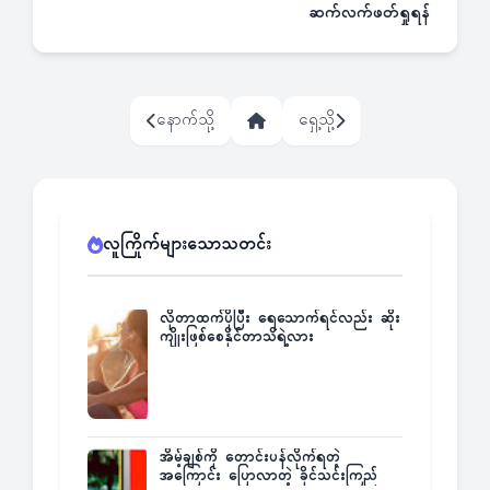
ဆက်လက်ဖတ်ရှုရန်
နောက်သို့
ရှေ့သို့
လူကြိုက်များသောသတင်း
လိုတာထက်ပိုပြီး ရေသောက်ရင်လည်း ဆိုး
ကျိုးဖြစ်စေနိုင်တာသိရဲ့လား
အိမ့်ချစ်ကို တောင်းပန်လိုက်ရတဲ့
အကြောင်း ပြောလာတဲ့ ခိုင်သင်းကြည်