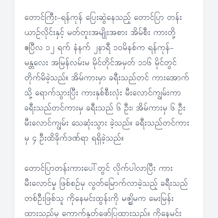
တောင်ကြီး-ရန်ကုန် ပြေးဆွဲနေသည့် တောင်ပြာ တန်း
ယာဉ်လိုင်းနှင့် မတ်တူးအမျိုးအစား အိမ်စီး ကားတို့
ဧပြီလ ၁၂ ရက် နံနက် ၂နာရီ ၁၀မိနစ်က ရန်ကုန်-
မန္တလေး အမြန်လမ်းမ မိုင်တိုင်အမှတ် ၁၁၆ မိုင်တွင်
တိုက်မိခဲ့သည်။ အိမ်ကားမှာ ခရီးသည်တင် ကားအောက်
သို့ ရောက်သွားပြီး ကားနှစ်စီးလုံး မီးလောင်ကျွမ်းကာ
ခရီးသည်တင်ကားမှ ခရီးသည် ၆ ဦး၊ အိမ်ကားမှ ၆ ဦး
မီးလောင်ကျွမ်း သေဆုံးသွား ခဲ့သည်။ ခရီးသည်တင်ကား
မှ ၄ ဦးထိခိုက်ဒဏ်ရာ ရရှိခဲ့သည်။
တောင်ပြာတန်းကားပေါ်တွင် လိုက်ပါလာပြီး ကား
မီးလောင်မှု ဖြစ်စဉ်မှ လွတ်မြောက်လာခဲ့သည့် ခရီးသည်
တစ်ဦးဖြစ်သူ ကိုနေမင်းထွန်းကို မဇ္ဈိမက မေးမြန်း
ထားသည်မှ ကောက်နှုတ်ဖော်ပြထားသည်။ ကိုနေမင်း