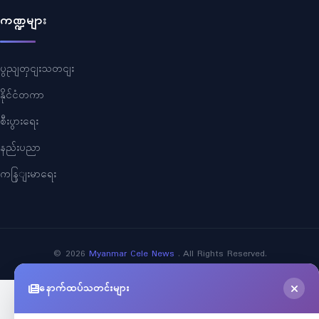
ကဏ္ဍများ
ပွညျတှငျးသတငျး
နိုင်ငံတကာ
စီးပွားရေး
နည်းပညာ
ကနြျးမာရေး
©
2026
Myanmar Cele News
. All Rights Reserved.
နောက်ထပ်သတင်းများ