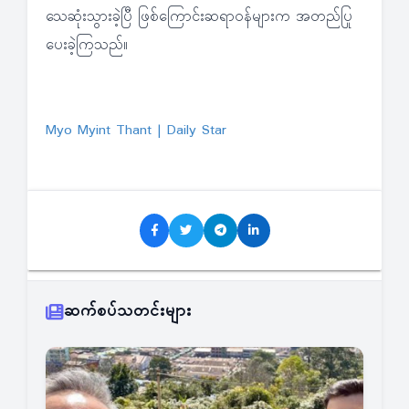
သေဆုံးသွားခဲ့ပြီ ဖြစ်ကြောင်းဆရာဝန်များက အတည်ပြု
ပေးခဲ့ကြသည်။
Myo Myint Thant | Daily Star
ဆက်စပ်သတင်းများ