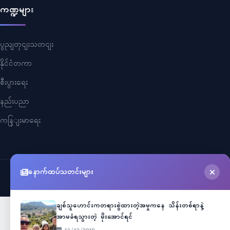
ကဏ္ဍများ
ပွညျတှငျးသတငျး
နိုင်ငံတကာ
စီးပွားရေး
နည်းပညာ
ကနြျးမာရေး
နောက်ထပ်သတင်းများ
©
2026
Myanmar Cele News
. All Rights Reserved.
ချစ်သူဟောင်းကတရားစွဲထားတဲ့အမှုကနေ သိန်းတစ်ရာနဲ့
အာမခံရသွားတဲ့ မိုးအောင်ရင်