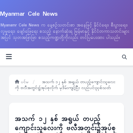
Myanmar Cele News
Myanamr Cele News က နေ့စဉ်သတင်းစာ အနေဖြင့် နိုင်ငံရေး၊ စီးပွားရေး၊
လူမှုရေး၊ ဖျော်ဖြေရေး စသည့် နောက်ဆုံးရ မြန်မာနှင့် နိုင်ငံတကာသတင်းများ
အပြင် သုတအဖြာဖြာ စသည့်ကဏ္ဍတို့ကိုလည်း တင်ပြပေးထား ပါသည်။
ပင်မ
/
အသက် ၁၂ နှစ် အရွယ် တပည့်ကျောင်းသူလေး
ကို ဗလီအတွင်း၌အုပ်စုလိုက် မုဒိမ်းကျင့်ပြီး လည်ပင်းညှစ်သတ်
အသက် ၁၂ နှစ် အရွယ် တပည့်
ကျောင်းသူလေးကို ဗလီအတွင်း၌အုပ်စု