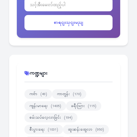
စာရငျးသှငျးမညျ
ကဏ္ဍများ
ကဗ်ာ
ကာတွန်း
(49)
(170)
ကျန်းမာရေး
ခရီးသြား
(1405)
(115)
စမ်းသပ်လေ့လာခြင်း
(194)
စီးပွားရေး
ထူးဆန်းထွေလာ
(1031)
(950)