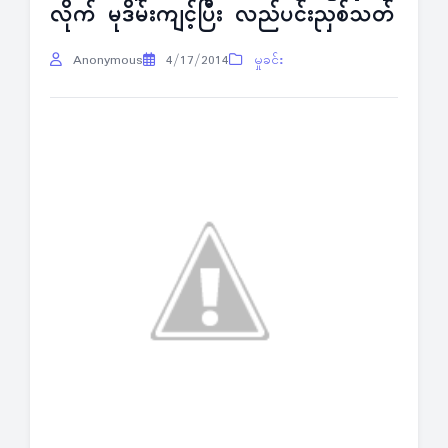
လိုက် မုဒိမ်းကျင့်ပြီး လည်ပင်းညှစ်သတ်
Anonymous
4/17/2014
မှုခင်း