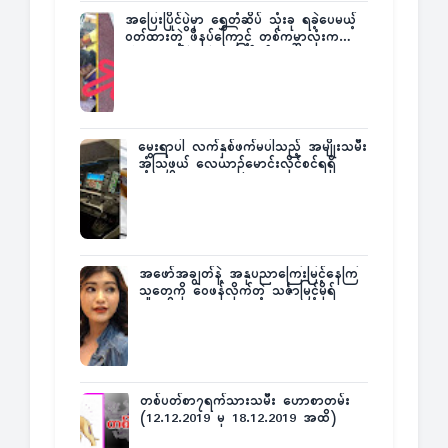
အပြေးပြိုင်ပွဲမှာ ရွှေတံဆိပ် သုံးခု ရခဲ့ပေမယ့်
ဝတ်ထားတဲ့ ဖိနပ်ကြောင့် တစ်ကမ္ဘာလုံးက
အံ့အားသင့်ခဲ့ရတဲ့ အဖြစ်မှန်
မွေးရာပါ လက်နှစ်ဖက်မပါသည့် အမျိုးသမီး
အံ့သြဖွယ် လေယာဉ်မောင်းလိုင်စင်ရရှိ
အဖော်အချွတ်နဲ့ အနုပညာကြေးမြင့်နေကြ
သူတွေကို ဝေဖန်လိုက်တဲ့ သင်္ဇာမြင့်မိုရ်
တစ်ပတ်စာ၇ရက်သားသမီး ဟောစာတမ်း
(12.12.2019 မှ 18.12.2019 အထိ)