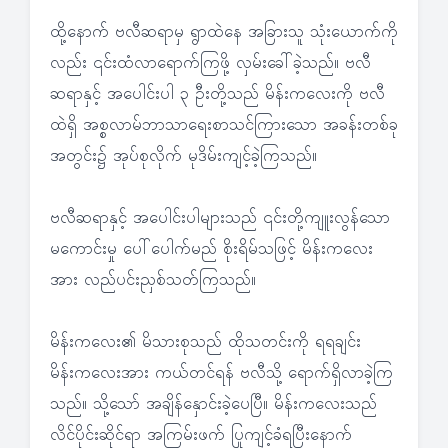
ထို့နောက် ဗလီဆရာမှ ရွာထဲနေ အခြားသူ သုံးယောက်ကို
လည်း ၎င်းထံလာရောက်ကြဖို့ လှမ်းခေါ်ခဲ့သည်။ ဗလီ
ဆရာနှင့် အပေါင်းပါ ၃ ဦးတို့သည် မိန်းကလေးကို ဗလီ
ထဲရှိ အစ္စလာမ်ဘာသာရေးစာသင်ကြားသော အခန်းတစ်ခု
အတွင်း၌ အုပ်စုလိုက် မုဒိမ်းကျင့်ခဲ့ကြသည်။
ဗလီဆရာနှင့် အပေါင်းပါများသည် ၎င်းတို့ကျူးလွန်သော
မကောင်းမှု ပေါ်ပေါက်မည် စိုးရိမ်သဖြင့် မိန်းကလေး
အား လည်ပင်းညှစ်သတ်ကြသည်။
မိန်းကလေး၏ မိသားစုသည် ထိုသတင်းကို ရရချင်း
မိန်းကလေးအား ကယ်တင်ရန် ဗလီသို့ ရောက်ရှိလာခဲ့ကြ
သည်။ သို့သော် အချိန်နှောင်းခဲ့ပေပြီ။ မိန်းကလေးသည်
လိင်ပိုင်းဆိုင်ရာ အကြမ်းဖက် ပြုကျင့်ခံရပြီးနောက်