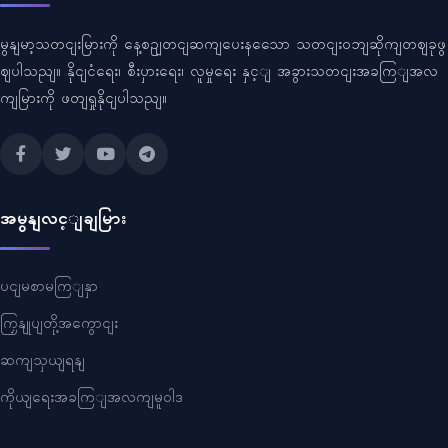
မွနျမာ့သတငျးမြားကို နေ့စဥျတငျဆကျပေးနသေော သတငျးဝဘျဆိုကျတဈခုဖွ
ဈပါသညျ။ နိုငျငံရေး၊ စီးပှားရေး၊ လူမှုရေး နှင့ျ အခွားသတငျးအခကြျအလ
ကျမြားကို ဖတျရှုနိုငျပါသညျ။
အမွနျလင့ျချမြား
ပငျမစာမကြျနှာ
ကြှနျုပျတို့အကွောငျး
ဆကျသှယျရနျ
ကိုယျရေးအခကြျအလကျမူဝါဒ