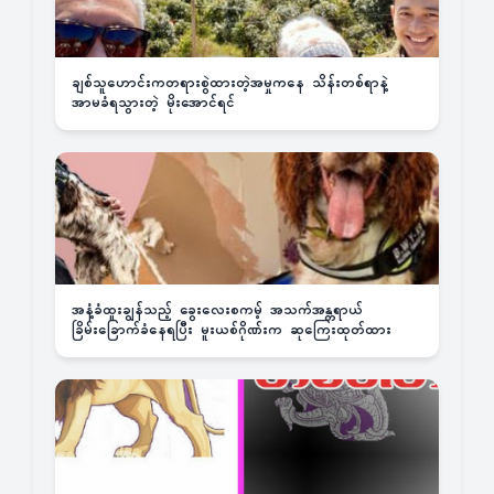
ချစ်သူဟောင်းကတရားစွဲထားတဲ့အမှုကနေ သိန်းတစ်ရာနဲ့
အာမခံရသွားတဲ့ မိုးအောင်ရင်
အနံ့ခံထူးချွန်သည့် ခွေးလေးစကမ့် အသက်အန္တရာယ်
ခြိမ်းခြောက်ခံနေရပြီး မူးယစ်ဂိုဏ်းက ဆုကြေးထုတ်ထား