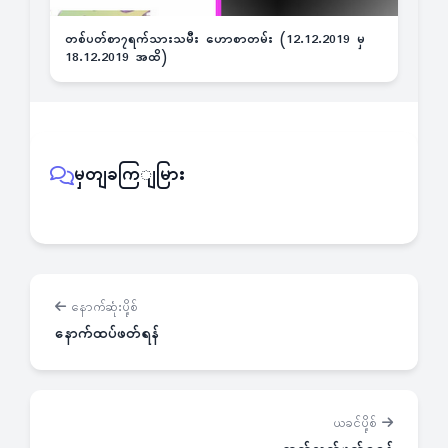
တစ်ပတ်စာ၇ရက်သားသမီး ဟောစာတမ်း (12.12.2019 မှ
18.12.2019 အထိ)
မှတျခကြျမြား
နောက်ဆုံးပို့စ်
နောက်ထပ်ဖတ်ရန်
ယခင်ပို့စ်