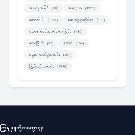
အတွေးအမြင်
အနုပညာ
(18)
(1921)
ဆောင်းပါး
ဆေးပညာဆိုင်ရာ
(1744)
(193)
ဆေးဖက်ဝင်အပင်အကြောင်း
(110)
ဆေးမြီးတို
ဗေဒင်
(87)
(154)
ရွေးကောက်ပွဲသတင်း
(397)
ပြည်တွင်းသတင်း
(5116)
ကြှနျုပျတို့အကွောငျး