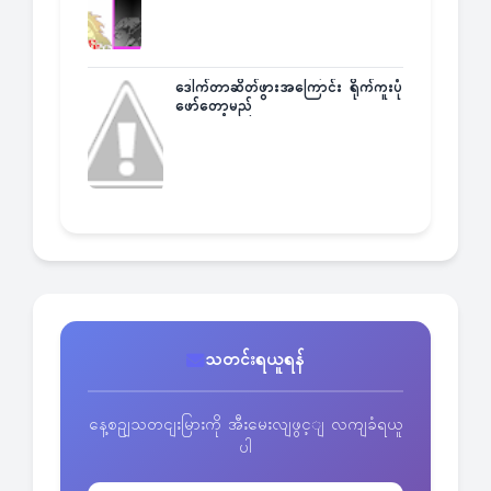
ဒေါက်တာဆိတ်ဖွားအကြောင်း ရိုက်ကူးပုံ
ဖော်တော့မည်
သတင်းရယူရန်
နေ့စဥျသတငျးမြားကို အီးမေးလျဖွင့ျ လကျခံရယူ
ပါ