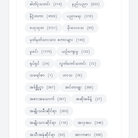
ဓါတ်ပုံသတင်း
နည်းပညာ
(214)
(833)
နိုင္ငံတကာ
ပညာရေး
(4503)
(319)
ဗဟုသုတ
မိုးလေဝသ
(3721)
(95)
မှတ်မှတ်သားသား စကားများ
(140)
မှုခင်း
ယဉ်ကျေးမှု
(1775)
(132)
ရုပ်ရှင်
လွတ်တော်သတင်း
(24)
(72)
သရော်စာ
ဟာသ
(1)
(76)
အခ်စ္ဆိုင္ရာ
အင်တာဗျုး
(387)
(288)
အစားအသောက်
အဆိုအမိန့်
(397)
(27)
အမျိုးသမီးဆိုင်ရာ
(260)
အမျိုးသားဆိုင်ရာ
အလှအပ
(116)
(346)
အသီးအနှံဆိုင်ရာ
အားကစား
(90)
(509)