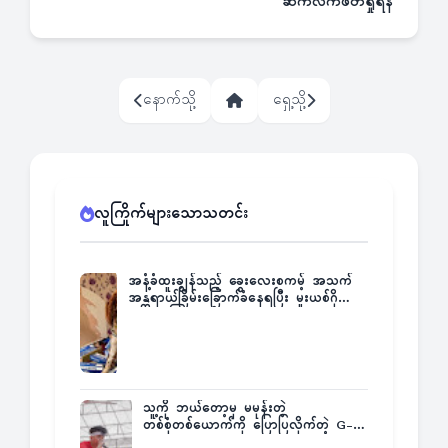
ဆက်လက်ဖတ်ရှုရန်
နောက်သို့
ရှေ့သို့
လူကြိုက်များသောသတင်း
အနံ့ခံထူးချွန်သည့် ခွေးလေးစကမ့် အသက်
အန္တရာယ်ခြိမ်းခြောက်ခံနေရပြီး မူးယစ်ဂိုဏ်း
က ဆုကြေးထုတ်ထား
သူ့ကို ဘယ်တော့မှ မမုန်းတဲ့
တစ်စုံတစ်ယောက်ကို ပြောပြလိုက်တဲ့ G-
Fatt