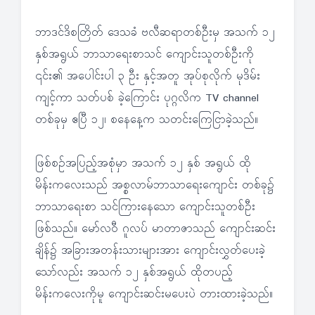
ဘာဒင်ဒိစတြိတ် ဒေသခံ ဗလီဆရာတစ်ဦးမှ အသက် ၁၂
နှစ်အရွယ် ဘာသာရေးစာသင် ကျောင်းသူတစ်ဦးကို
၎င်း၏ အပေါင်းပါ ၃ ဦး နှင့်အတူ အုပ်စုလိုက် မုဒိမ်း
ကျင့်ကာ သတ်ပစ် ခဲ့ကြောင်း ပုဂ္ဂလိက TV channel
တစ်ခုမှ ဧပြီ ၁၂၊ စနေနေ့က သတင်းကြေငြာခဲ့သည်။
ဖြစ်စဉ်အပြည့်အစုံမှာ အသက် ၁၂ နှစ် အရွယ် ထို
မိန်းကလေးသည် အစ္စလာမ်ဘာသာရေးကျောင်း တစ်ခု၌
ဘာသာရေးစာ သင်ကြားနေသော ကျောင်းသူတစ်ဦး
ဖြစ်သည်။ မော်လဝီ ဂူလပ် မာတာဇာသည် ကျောင်းဆင်း
ချိန်၌ အခြားအတန်းသားများအား ကျောင်းလွှတ်ပေးခဲ့
သော်လည်း အသက် ၁၂ နှစ်အရွယ် ထိုတပည့်
မိန်းကလေးကိုမူ ကျောင်းဆင်းမပေးပဲ တားထားခဲ့သည်။