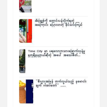
အိမ့်ချစ်ကို တောင်းပန်လိုက်ရတဲ့
အကြောင်း ပြောလာတဲ့ ခိုင်သင်းကြည်
Time City မှာ ပရလောကသားခြောက်လှန့်မှု
တွေရှိနေတယ်ဆိုတဲ့ အပေါ် အသေးစိတ်
ပြန်ပြောပြလာတဲ့ Times City Project
Director ဦးမြတ်မင်း
”စီးပွားအမြန် တက်လွယ်သည့် နမောငါး
ချက် ဂါထာတော်” ……