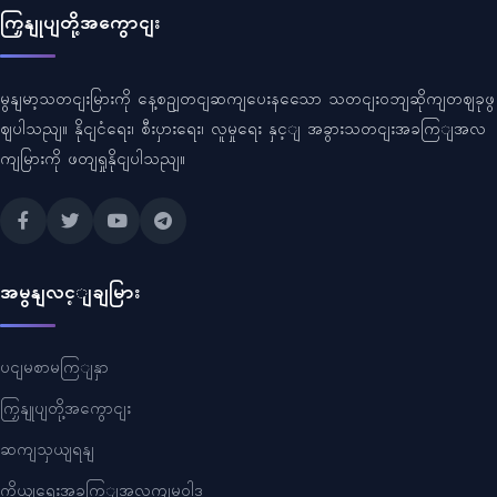
ကြှနျုပျတို့အကွောငျး
မွနျမာ့သတငျးမြားကို နေ့စဥျတငျဆကျပေးနသေော သတငျးဝဘျဆိုကျတဈခုဖွ
ဈပါသညျ။ နိုငျငံရေး၊ စီးပှားရေး၊ လူမှုရေး နှင့ျ အခွားသတငျးအခကြျအလ
ကျမြားကို ဖတျရှုနိုငျပါသညျ။
အမွနျလင့ျချမြား
ပငျမစာမကြျနှာ
ကြှနျုပျတို့အကွောငျး
ဆကျသှယျရနျ
ကိုယျရေးအခကြျအလကျမူဝါဒ