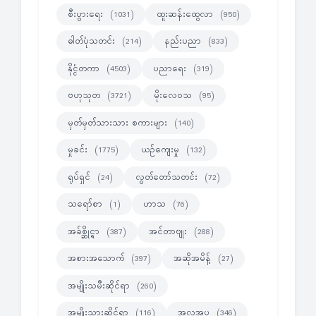
စီးပွားရေး
ထူးဆန်းထွေလာ
(1031)
(950)
ဓါတ်ပုံသတင်း
နည်းပညာ
(214)
(833)
နိုင္ငံတကာ
ပညာရေး
(4503)
(319)
ဗဟုသုတ
မိုးလေဝသ
(3721)
(95)
မှတ်မှတ်သားသား စကားများ
(140)
မှုခင်း
ယဉ်ကျေးမှု
(1775)
(132)
ရုပ်ရှင်
လွတ်တော်သတင်း
(24)
(72)
သရော်စာ
ဟာသ
(1)
(76)
အခ်စ္ဆိုင္ရာ
အင်တာဗျုး
(387)
(288)
အစားအသောက်
အဆိုအမိန့်
(397)
(27)
အမျိုးသမီးဆိုင်ရာ
(260)
အမျိုးသားဆိုင်ရာ
အလှအပ
(116)
(346)