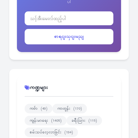
ပါ
စာရငျးသှငျးမညျ
ကဏ္ဍများ
ကဗ်ာ
ကာတွန်း
(49)
(170)
ကျန်းမာရေး
ခရီးသြား
(1405)
(115)
စမ်းသပ်လေ့လာခြင်း
(194)