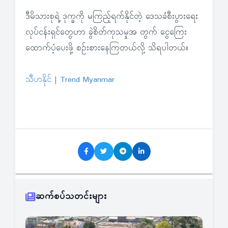
ဒီမိသားစုရဲ့ ဒုက္ခကို မကြည့်ရက်နိုင်တဲ့ ဒေသခံစီးပွားရေး
လုပ်ငန်းရှင်တွေဟာ ခွဲစိတ်ကုသမှုအ တွက် ငွေကြေး
ထောက်ပံ့ပေးဖို့ စဉ်းစားနေကြတယ်လို့ သိရပါတယ်။
သီဟနိုင် | Trend Myanmar
ဆက်စပ်သတင်းများ