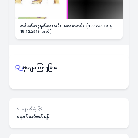
တစ်ပတ်စာ၇ရက်သားသမီး ဟောစာတမ်း (12.12.2019 မှ
18.12.2019 အထိ)
မှတျခကြျမြား
နောက်ဆုံးပို့စ်
နောက်ထပ်ဖတ်ရန်