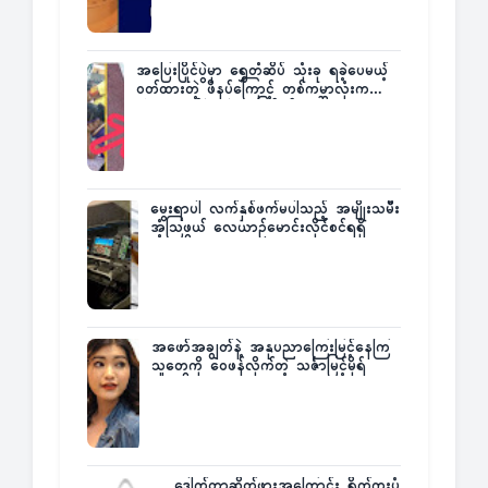
အပြေးပြိုင်ပွဲမှာ ရွှေတံဆိပ် သုံးခု ရခဲ့ပေမယ့်
ဝတ်ထားတဲ့ ဖိနပ်ကြောင့် တစ်ကမ္ဘာလုံးက
အံ့အားသင့်ခဲ့ရတဲ့ အဖြစ်မှန်
မွေးရာပါ လက်နှစ်ဖက်မပါသည့် အမျိုးသမီး
အံ့သြဖွယ် လေယာဉ်မောင်းလိုင်စင်ရရှိ
အဖော်အချွတ်နဲ့ အနုပညာကြေးမြင့်နေကြ
သူတွေကို ဝေဖန်လိုက်တဲ့ သင်္ဇာမြင့်မိုရ်
ဒေါက်တာဆိတ်ဖွားအကြောင်း ရိုက်ကူးပုံ