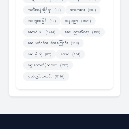
အသီးအနှံဆိုင်ရာ
အားကစား
(90)
(509)
အတွေးအမြင်
အနုပညာ
(18)
(1921)
ဆောင်းပါး
ဆေးပညာဆိုင်ရာ
(1744)
(193)
ဆေးဖက်ဝင်အပင်အကြောင်း
(110)
ဆေးမြီးတို
ဗေဒင်
(87)
(154)
ရွေးကောက်ပွဲသတင်း
(397)
ပြည်တွင်းသတင်း
(5116)