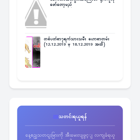
ဖော်တော့မည်
တစ်ပတ်စာ၇ရက်သားသမီး ဟောစာတမ်း
(12.12.2019 မှ 18.12.2019 အထိ)
သတင်းရယူရန်
နေ့စဥျသတငျးမြားကို အီးမေးလျဖွင့ျ လကျခံရယူ