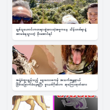
ချစ်သူဟောင်းကတရားစွဲထားတဲ့အမှုကနေ သိန်းတစ်ရာနဲ့
အာမခံရသွားတဲ့ မိုးအောင်ရင်
အနံ့ခံထူးချွန်သည့် ခွေးလေးစကမ့် အသက်အန္တရာယ်
ခြိမ်းခြောက်ခံနေရပြီး မူးယစ်ဂိုဏ်းက ဆုကြေးထုတ်ထား