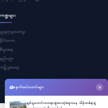
ကဏ္ဍများ
ပွညျတှငျးသတငျး
နိုင်ငံတကာ
စီးပွားရေး
နည်းပညာ
ကနြျးမာရေး
နောက်ထပ်သတင်းများ
©
2026
Myanmar Cele News
. All Rights Reserved.
ချစ်သူဟောင်းကတရားစွဲထားတဲ့အမှုကနေ သိန်းတစ်ရာနဲ့