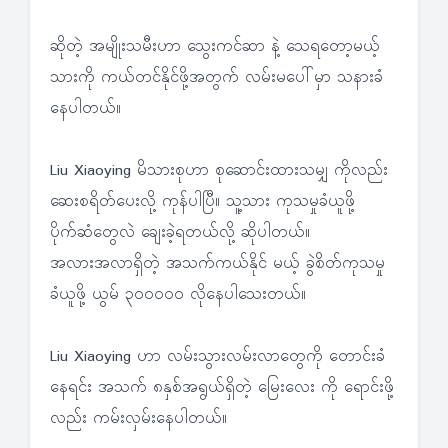
ဆိုတဲ့ အမျိုးသမီးဟာ သွေးကင်ဆာ နဲ့ သေရတော့မယ့်
သားကို ကယ်တင်နိုင်ဖို့အတွက် လမ်းမပေါ်မှာ သနားခံ
နေပါတယ်။
Liu Xiaoying မိသားစုဟာ စုဆောင်းထားသမျှ ကိုလည်း
ဆေးစရိတ်ပေးလို့ ကုန်ပါပြီ။ သူ့သား ကုသမှုခံယူဖို့
ပိုက်ဆံတွေလဲ ချေးခဲ့ရတယ်လို့ ဆိုပါတယ်။
အလားအလာရှိတဲ့ အသက်ကယ်နိုင် မယ့် ခွဲစိတ်ကုသမှု
ခံယူဖို့ ယွမ် ၃၀၀၀၀၀ လိုနေပါသေးတယ်။
Liu Xiaoying ဟာ လမ်းသွားလမ်းလာတွေကို တောင်းခံ
နေရင်း အသက် ၈နှစ်အရွယ်ရှိတဲ့ မြေးလေး ကို ရောင်းဖို့
လည်း ကမ်းလှမ်းနေပါတယ်။