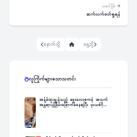
ယခင်ပို့စ်
ဆက်လက်ဖတ်ရှုရန်
နောက်သို့
ရှေ့သို့
လူကြိုက်များသောသတင်း
အနံ့ခံထူးချွန်သည့် ခွေးလေးစကမ့် အသက်
အန္တရာယ်ခြိမ်းခြောက်ခံနေရပြီး မူးယစ်ဂိုဏ်း
က ဆုကြေးထုတ်ထား