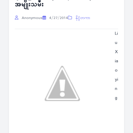
အမျိုးသမီး
Anonymous
4/27/2014
နိုင္ငံတကာ
Li
u
X
ia
o
yi
n
g