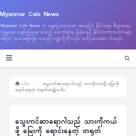
Myanmar Cele News
Myanamr Cele News က နေ့စဉ်သတင်းစာ အနေဖြင့် နိုင်ငံရေး၊ စီးပွားရေး၊
လူမှုရေး၊ ဖျော်ဖြေရေး စသည့် နောက်ဆုံးရ မြန်မာနှင့် နိုင်ငံတကာသတင်းများ
အပြင် သုတအဖြာဖြာ စသည့်ကဏ္ဍတို့ကိုလည်း တင်ပြပေးထား ပါသည်။
ပင်မ
/
သွေးကင်ဆာရောဂါသည် သားကိုကယ်ဖို့ မြေးကို
ရောင်းနေတဲ့ တရုတ်အမျိုးသမီး
သွေးကင်ဆာရောဂါသည် သားကိုကယ်
ဖို့ မြေးကို ရောင်းနေတဲ့ တရုတ်