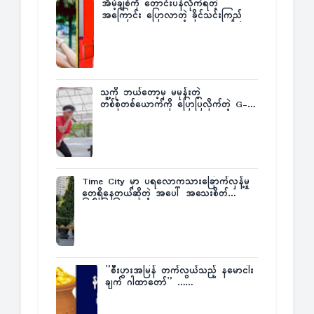
အိမ့်ချစ်ကို တောင်းပန်လိုက်ရတဲ့
အကြောင်း ပြောလာတဲ့ ခိုင်သင်းကြည်
သူ့ကို ဘယ်တော့မှ မမုန်းတဲ့
တစ်စုံတစ်ယောက်ကို ပြောပြလိုက်တဲ့ G-
Fatt
Time City မှာ ပရလောကသားခြောက်လှန့်မှု
တွေရှိနေတယ်ဆိုတဲ့ အပေါ် အသေးစိတ်
ပြန်ပြောပြလာတဲ့ Times City Project
Director ဦးမြတ်မင်း
”စီးပွားအမြန် တက်လွယ်သည့် နမောငါး
ချက် ဂါထာတော်” ……