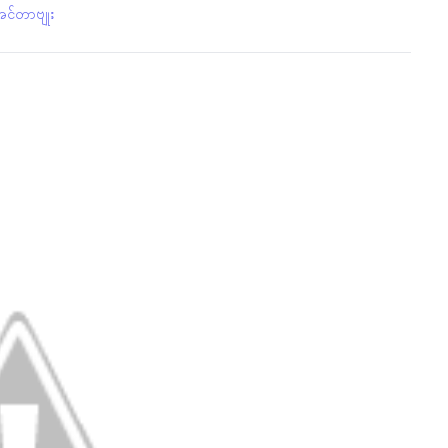
င်တာဗျုး