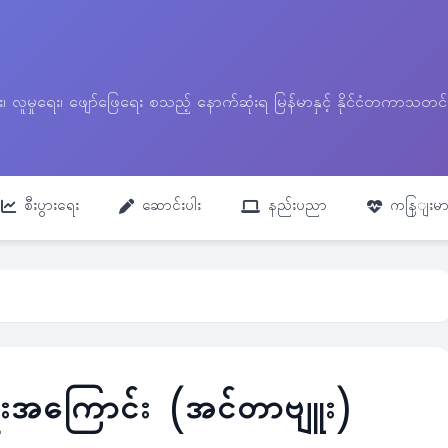
ေး၊ လူမှုရေး၊ ဖျော်ဖြေရေး စသည့် နောက်ဆုံးရ မြန်မာနှင့် နိုင်ငံတကာ
စီးပွားရေး
ဆောင်းပါး
နည်းပညာ
ကနြျးမာ
ရေးအကြောင်း (အင်တာဗျူး)