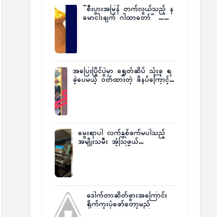
”စီးပွားအမြန် တက်လွယ်သည့် န
မောငါးချက် ဂါထာတော်” ……
အပြေးပြိုင်ပွဲမှာ ရွှေတံဆိပ် သုံးခု ရ
ခဲ့ပေမယ့် ဝတ်ထားတဲ့ ဖိနပ်ကြောင့်
တစ်ကမ္ဘာလုံးက အံ့အားသင့်ခဲ့ရတဲ့
အဖြစ်မှန်
မွေးရာပါ လက်နှစ်ဖက်မပါသည့်
အမျိုးသမီး အံ့သြဖွယ်
လေယာဉ်မောင်းလိုင်စင်ရရှိ
ဒေါက်တာဆိတ်ဖွားအကြောင်း
ရိုက်ကူးပုံဖော်တော့မည်