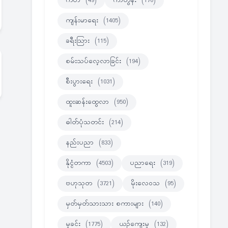
ကဗ်ာ
(49)
ကာတွန်း
(170)
ကျန်းမာရေး
(1405)
ခရီးသြား
(115)
စမ်းသပ်လေ့လာခြင်း
(194)
စီးပွားရေး
(1031)
ထူးဆန်းထွေလာ
(950)
ဓါတ်ပုံသတင်း
(214)
နည်းပညာ
(833)
နိုင္ငံတကာ
(4503)
ပညာရေး
(319)
ဗဟုသုတ
(3721)
မိုးလေဝသ
(95)
မှတ်မှတ်သားသား စကားများ
(140)
မှုခင်း
(1775)
ယဉ်ကျေးမှု
(132)