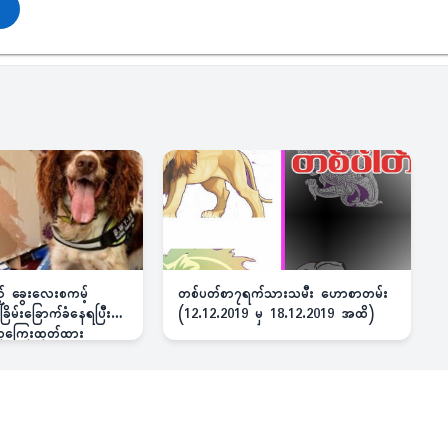
ည့် ခွေးလေးစကမ့်
တစ်ပတ်စာ၇ရက်သားသမီး ဟောစာတမ်း
ိမ်းခြောက်ခံနေရပြီး
(12.12.2019 မှ 18.12.2019 အထိ)
 ဆုကြေးထုတ်ထား