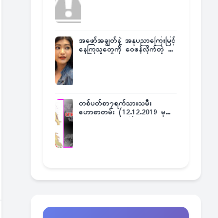
အဖော်အချွတ်နဲ့ အနုပညာကြေးမြင့်
နေကြသူတွေကို ဝေဖန်လိုက်တဲ့ သ
င်္ဇာမြင့်မိုရ်
တစ်ပတ်စာ၇ရက်သားသမီး
ဟောစာတမ်း (12.12.2019 မှ
18.12.2019 အထိ)