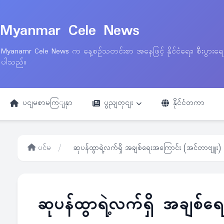
Myanmar Cele News
Myanamr Cele News က နေ့စဉ်သတင်းစာ အနေဖြင့် နိုင်ငံရေး၊ စီးပွားရ
ပါသည်။
ပငျမစာမကြျနှာ
ပွညျတှငျး
နိုင်ငံတကာ
ပင်မ
/
ဆုပန်ထွာရဲ့လက်ရှိ အချစ်ရေးအကြောင်း (အင်တာဗျူး)
ဆုပန်ထွာရဲ့လက်ရှိ အချစ်