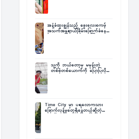
အနံ့ခံထူးချွန်သည့် ခွေးလေးစကမ့်
အသက်အန္တရာယ်ခြိမ်းခြောက်ခံနေရ
ပြီး မူးယစ်ဂိုဏ်းက ဆုကြေး
ထုတ်ထား
သူ့ကို ဘယ်တော့မှ မမုန်းတဲ့
တစ်စုံတစ်ယောက်ကို ပြောပြလိုက်
တဲ့ G-Fatt
Time City မှာ ပရလောကသား
ခြောက်လှန့်မှုတွေရှိနေတယ်ဆိုတဲ့
အပေါ် အသေးစိတ်ပြန်ပြောပြလာတဲ့
Times City Project Director ဦး
မြတ်မင်း