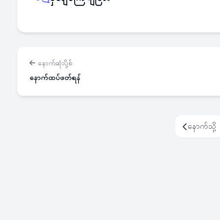
နောက်ဆုံးပို့စ်
နောက်ထပ်ဖတ်ရန်
နောက်သို့