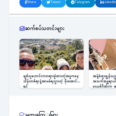
Share
Tweet
Telegram
LinkedIn
ဆက်စပ်သတင်းများ
ချစ်သူဟောင်းကတရားစွဲထားတဲ့အမှုကနေ
အနံ့ခံထူးချွန်သ
သိန်းတစ်ရာနဲ့အာမခံရသွားတဲ့ မိုးအောင်
အသက်အန္တရာယ်ခြ
ရင်
မူးယစ်ဂိုဏ်းက
မှတျခကြျမြား