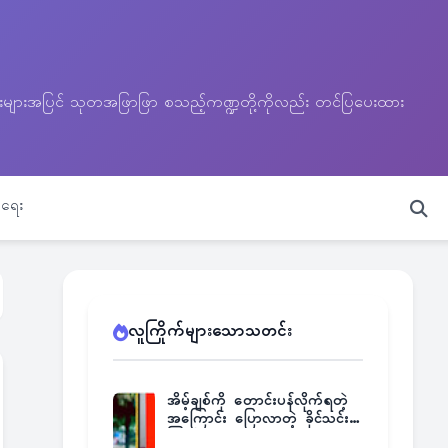
သတင်းများအပြင် သုတအဖြာဖြာ စသည့်ကဏ္ဍတို့ကိုလည်း တင်ပြပေးထား
ရေး
လူကြိုက်များသောသတင်း
အိမ့်ချစ်ကို တောင်းပန်လိုက်ရတဲ့
အကြောင်း ပြောလာတဲ့ ခိုင်သင်း
ကြည်