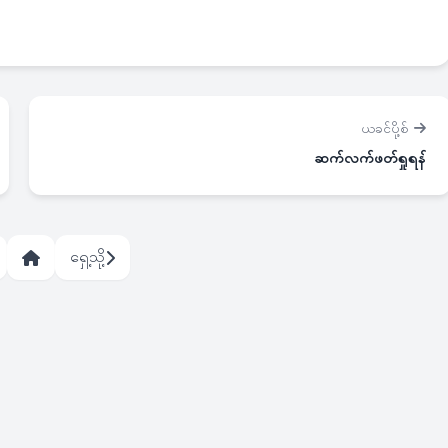
ယခင်ပို့စ်
ဆက်လက်ဖတ်ရှုရန်
ရှေ့သို့