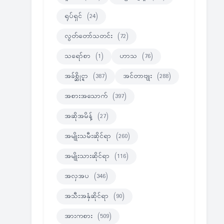
ရုပ်ရှင်
(24)
လွတ်တော်သတင်း
(72)
သရော်စာ
(1)
ဟာသ
(76)
အခ်စ္ဆိုင္ရာ
(387)
အင်တာဗျုး
(288)
အစားအသောက်
(397)
အဆိုအမိန့်
(27)
အမျိုးသမီးဆိုင်ရာ
(260)
အမျိုးသားဆိုင်ရာ
(116)
အလှအပ
(346)
အသီးအနှံဆိုင်ရာ
(90)
အားကစား
(509)