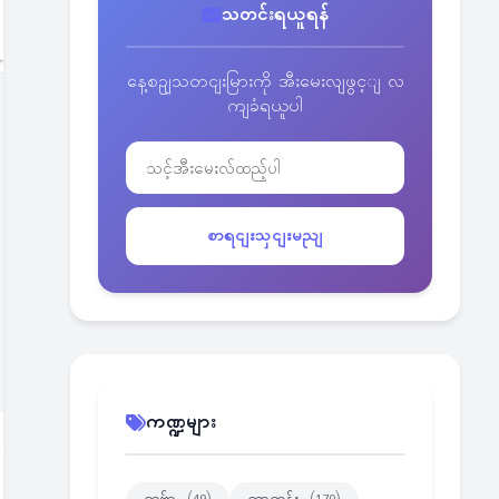
သတင်းရယူရန်
နေ့စဥျသတငျးမြားကို အီးမေးလျဖွင့ျ လ
ကျခံရယူပါ
စာရငျးသှငျးမညျ
ကဏ္ဍများ