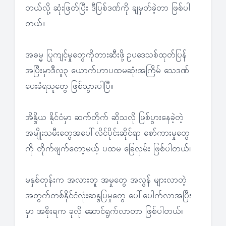
တယ်လို့ ဆုံးဖြတ်ပြီး ဒီပြစ်ဒဏ်ကို ချမှတ်ခဲ့တာ ဖြစ်ပါ
တယ်။
အဓမ္မ ပြုကျင့်မှုတွေကိုတားဆီးဖို့ဥပဒေသစ်ထုတ်ပြန်
အပြီးမှာဒီလူ၃ ယောက်ဟာပထမဆုံးအကြိမ် သေဒဏ်
ပေးခံရသူတွေ ဖြစ်သွားပါပြီ။
အိန္ဒိယ နိုင်ငံမှာ ဆက်တိုက် ဆိုသလို ဖြစ်ပွားနေခဲ့တဲ့
အမျိုးသမီးတွေအပေါ်လိင်ပိုင်းဆိုင်ရာ စော်ကားမှုတွေ
ကို တိုက်ဖျက်တော့မယ့် ပထမ ခြေလှမ်း ဖြစ်ပါတယ်။
မနှစ်တုန်းက အလားတူ အမှုတွေ အလွန် များလာတဲ့
အတွက်တစ်နိုင်ငံလုံးဆန္ဒပြမှုတွေ ပေါ်ပေါက်လာအပြီး
မှာ အစိုးရက ခုလို ဆောင်ရွက်လာတာ ဖြစ်ပါတယ်။