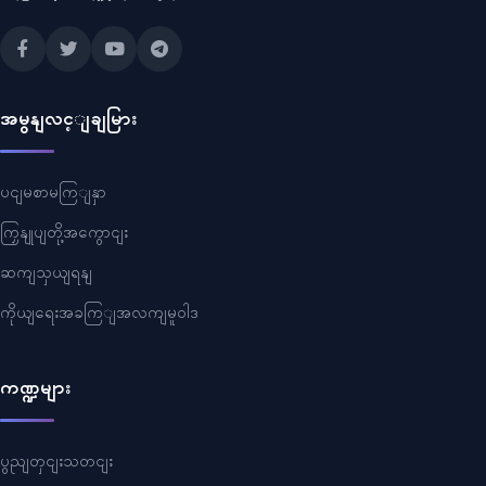
အမွနျလင့ျချမြား
ပငျမစာမကြျနှာ
ကြှနျုပျတို့အကွောငျး
ဆကျသှယျရနျ
ကိုယျရေးအခကြျအလကျမူဝါဒ
ကဏ္ဍများ
ပွညျတှငျးသတငျး