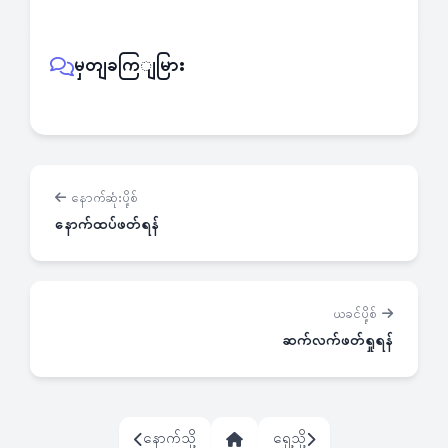
မှတျခကြျမြား
နောက်ဆုံးပို့စ်
နောက်ထပ်ဖတ်ရန်
ယခင်ပို့စ်
ဆက်လက်ဖတ်ရှုရန်
နောက်သို့
ရှေ့သို့