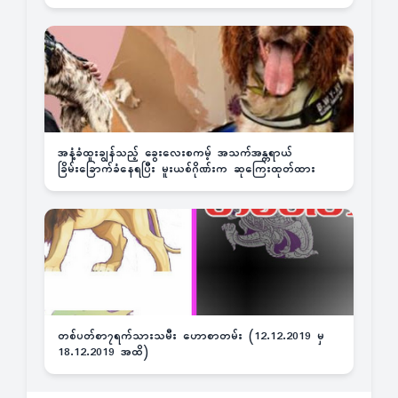
အနံ့ခံထူးချွန်သည့် ခွေးလေးစကမ့် အသက်အန္တရာယ်
ခြိမ်းခြောက်ခံနေရပြီး မူးယစ်ဂိုဏ်းက ဆုကြေးထုတ်ထား
တစ်ပတ်စာ၇ရက်သားသမီး ဟောစာတမ်း (12.12.2019 မှ
18.12.2019 အထိ)