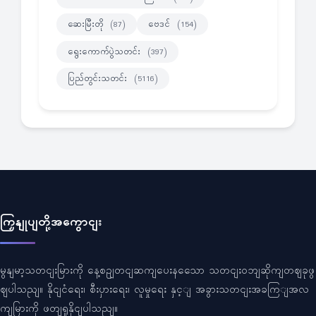
ဆေးမြီးတို
ဗေဒင်
(87)
(154)
ရွေးကောက်ပွဲသတင်း
(397)
ပြည်တွင်းသတင်း
(5116)
ကြှနျုပျတို့အကွောငျး
မွနျမာ့သတငျးမြားကို နေ့စဥျတငျဆကျပေးနသေော သတငျးဝဘျဆိုကျတဈခုဖွ
ဈပါသညျ။ နိုငျငံရေး၊ စီးပှားရေး၊ လူမှုရေး နှင့ျ အခွားသတငျးအခကြျအလ
ကျမြားကို ဖတျရှုနိုငျပါသညျ။