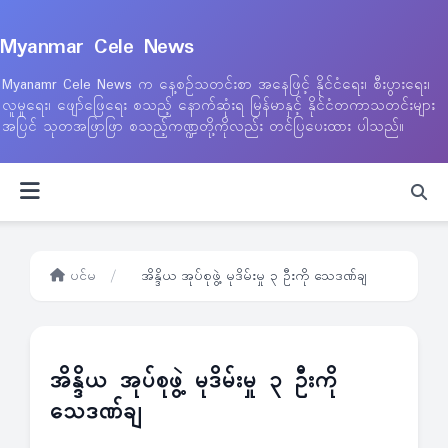
Myanmar Cele News
Myanamr Cele News က နေ့စဉ်သတင်းစာ အနေဖြင့် နိုင်ငံရေး၊ စီးပွားရေး၊
လူမှုရေး၊ ဖျော်ဖြေရေး စသည့် နောက်ဆုံးရ မြန်မာနှင့် နိုင်ငံတကာသတင်းများ
အပြင် သုတအဖြာဖြာ စသည့်ကဏ္ဍတို့ကိုလည်း တင်ပြပေးထား ပါသည်။
ပင်မ
/
အိန္ဒိယ အုပ်စုဖွဲ့ မုဒိမ်းမှု ၃ ဦးကို သေဒဏ်ချ
အိန္ဒိယ အုပ်စုဖွဲ့ မုဒိမ်းမှု ၃ ဦးကို
သေဒဏ်ချ