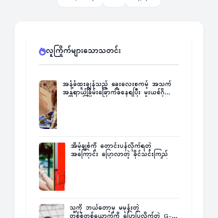
လူကြိုက်များသောသတင်း
အနံ့ခံထူးချွန်သည့် ခွေးလေးစကမ့် အသက်
အန္တရာယ်ခြိမ်းခြောက်ခံနေရပြီး မူးယစ်ဂိုဏ်း
က ဆုကြေးထုတ်ထား
အိမ့်ချစ်ကို တောင်းပန်လိုက်ရတဲ့
အကြောင်း ပြောလာတဲ့ ခိုင်သင်းကြည်
သူ့ကို ဘယ်တော့မှ မမုန်းတဲ့
တစ်စုံတစ်ယောက်ကို ပြောပြလိုက်တဲ့ G-