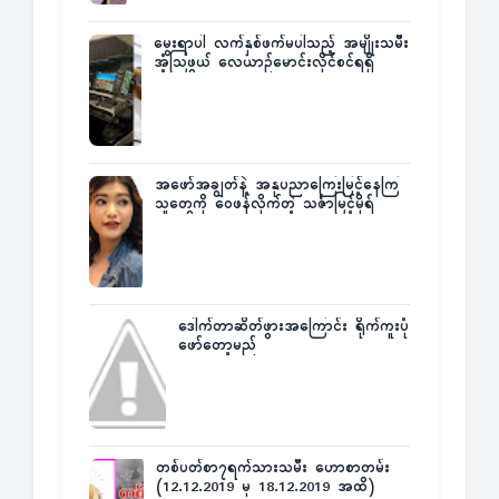
မွေးရာပါ လက်နှစ်ဖက်မပါသည့် အမျိုးသမီး
အံ့သြဖွယ် လေယာဉ်မောင်းလိုင်စင်ရရှိ
အဖော်အချွတ်နဲ့ အနုပညာကြေးမြင့်နေကြ
သူတွေကို ဝေဖန်လိုက်တဲ့ သင်္ဇာမြင့်မိုရ်
ဒေါက်တာဆိတ်ဖွားအကြောင်း ရိုက်ကူးပုံ
ဖော်တော့မည်
တစ်ပတ်စာ၇ရက်သားသမီး ဟောစာတမ်း
(12.12.2019 မှ 18.12.2019 အထိ)