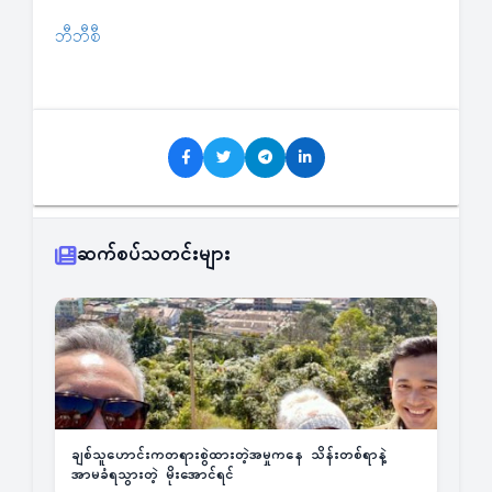
ဘီဘီစီ
ဆက်စပ်သတင်းများ
ချစ်သူဟောင်းကတရားစွဲထားတဲ့အမှုကနေ သိန်းတစ်ရာနဲ့
အာမခံရသွားတဲ့ မိုးအောင်ရင်