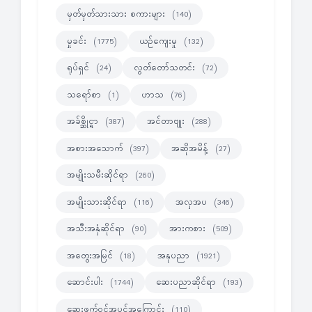
မှတ်မှတ်သားသား စကားများ
(140)
မှုခင်း
ယဉ်ကျေးမှု
(1775)
(132)
ရုပ်ရှင်
လွတ်တော်သတင်း
(24)
(72)
သရော်စာ
ဟာသ
(1)
(76)
အခ်စ္ဆိုင္ရာ
အင်တာဗျုး
(387)
(288)
အစားအသောက်
အဆိုအမိန့်
(397)
(27)
အမျိုးသမီးဆိုင်ရာ
(260)
အမျိုးသားဆိုင်ရာ
အလှအပ
(116)
(346)
အသီးအနှံဆိုင်ရာ
အားကစား
(90)
(509)
အတွေးအမြင်
အနုပညာ
(18)
(1921)
ဆောင်းပါး
ဆေးပညာဆိုင်ရာ
(1744)
(193)
ဆေးဖက်ဝင်အပင်အကြောင်း
(110)