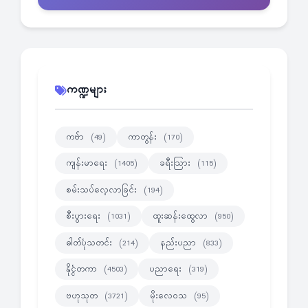
ကဏ္ဍများ
ကဗ်ာ
ကာတွန်း
(49)
(170)
ကျန်းမာရေး
ခရီးသြား
(1405)
(115)
စမ်းသပ်လေ့လာခြင်း
(194)
စီးပွားရေး
ထူးဆန်းထွေလာ
(1031)
(950)
ဓါတ်ပုံသတင်း
နည်းပညာ
(214)
(833)
နိုင္ငံတကာ
ပညာရေး
(4503)
(319)
ဗဟုသုတ
မိုးလေဝသ
(3721)
(95)