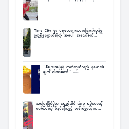
Fatt
Time City မှာ ပရလောကသားခြောက်လှန့်မှု
တွေရှိနေတယ်ဆိုတဲ့ အပေါ် အသေးစိတ်
ပြန်ပြောပြလာတဲ့ Times City Project
Director ဦးမြတ်မင်း
”စီးပွားအမြန် တက်လွယ်သည့် နမောငါး
ချက် ဂါထာတော်” ……
အပြေးပြိုင်ပွဲမှာ ရွှေတံဆိပ် သုံးခု ရခဲ့ပေမယ့်
ဝတ်ထားတဲ့ ဖိနပ်ကြောင့် တစ်ကမ္ဘာလုံးက
အံ့အားသင့်ခဲ့ရတဲ့ အဖြစ်မှန်