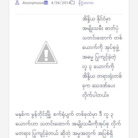
Anonymous
4/04/2014
နိုင္ငံတကာ
အိန္ဒိယ နိုင်ငံမှာ
အမျိုးသမီး ဓာတ်ပုံ
သတင်းထောက် တစ်
ယောက်ကို အုပ်စုဖွဲ့
အဓမ္မ ပြုကျင့်ခဲ့တဲ့
လူ ၃ ယောက်ကို
အိန္ဒိယ တရားရုံးတစ်
ခုက သေဒဏ်ပေး
လိုက်ပါတယ်။
မနှစ်က မွန်ဘိုင်းမြို့ စက်ရုံပျက် တစ်ခုထဲမှာ ဒီ လူ ၃
ယောက်ဟာ သတင်းထောက် အမျိုးသမီးကိုအုပ်စု လိုက်
မတရား ပြုကျင့်ခဲ့တယ် ဆိုတဲ့ အမှုအတွက် အပြစ်ရှိ