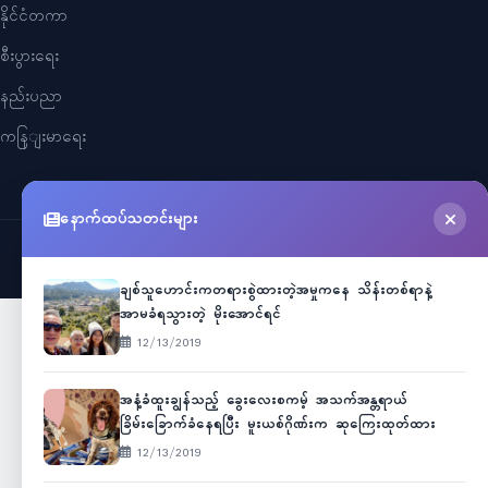
နိုင်ငံတကာ
စီးပွားရေး
နည်းပညာ
ကနြျးမာရေး
နောက်ထပ်သတင်းများ
©
2026
Myanmar Cele News
. All Rights Reserved.
ချစ်သူဟောင်းကတရားစွဲထားတဲ့အမှုကနေ သိန်းတစ်ရာနဲ့
အာမခံရသွားတဲ့ မိုးအောင်ရင်
12/13/2019
အနံ့ခံထူးချွန်သည့် ခွေးလေးစကမ့် အသက်အန္တရာယ်
ခြိမ်းခြောက်ခံနေရပြီး မူးယစ်ဂိုဏ်းက ဆုကြေးထုတ်ထား
12/13/2019