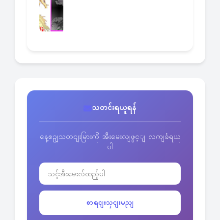
သတင်းရယူရန်
နေ့စဥျသတငျးမြားကို အီးမေးလျဖွင့ျ လကျခံရယူ
ပါ
စာရငျးသှငျးမညျ