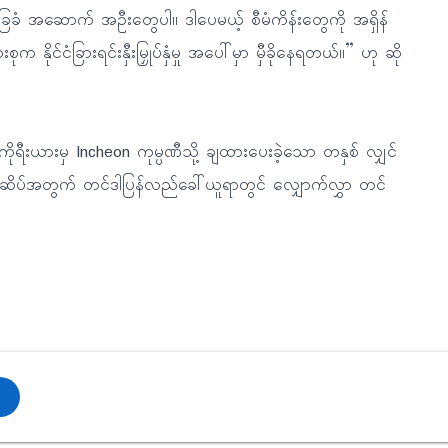
ံ အဆောက် အဦးတွေပါ။ ဒါပေမယ့် စီမံကိန်းတွေကို အရှိန်
က နိုင်ငံခြားရင်းနှီးမြှုပ်နှံမှု အပေါ်မှာ မှီခိုနေရတယ်။” ဟု ဆို
ရီးယားမှ Incheon ကုမ္ပဏီသို့ ချထားပေးခဲ့သော တနှစ် လျှင်
ဆိပ်အတွက် တင်ဒါပြန်လည်ခေါ်ယူရာတွင် လျှောက်လွှာ တင်