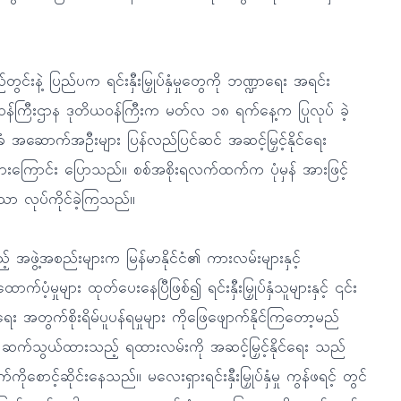
ည်တွင်းနဲ့ ပြည်ပက ရင်းနှီးမြှုပ်နှံမှုတွေကို ဘဏ္ဍာရေး အရင်း
်ကြီးဌာန ဒုတိယဝန်ကြီးက မတ်လ ၁၈ ရက်နေ့က ပြုလုပ် ခဲ့
ခံ အဆောက်အဦးများ ပြန်လည်ပြင်ဆင် အဆင့်မြှင့်နိုင်ရေး
ထားကြောင်း ပြောသည်။ စစ်အစိုးရလက်ထက်က ပုံမှန် အားဖြင့်
ျားသာ လုပ်ကိုင်ခဲ့ကြသည်။
သည့် အဖွဲ့အစည်းများက မြန်မာနိုင်ငံ၏ ကားလမ်းများနှင့်
က်ပံ့မှုများ ထုတ်ပေးနေပြီဖြစ်၍ ရင်းနှီးမြှုပ်နှံသူများနှင့် ၎င်း
်ရေး အတွက်စိုးရိမ်ပူပန်ရမှုများ ကိုဖြေဖျောက်နိုင်ကြတော့မည်
ု့ကို ဆက်သွယ်ထားသည့် ရထားလမ်းကို အဆင့်မြှင့်နိုင်ရေး သည်
ုစောင့်ဆိုင်းနေသည်။ မလေးရှားရင်းနှီးမြှုပ်နှံမှု ကွန်ဖရင့် တွင်