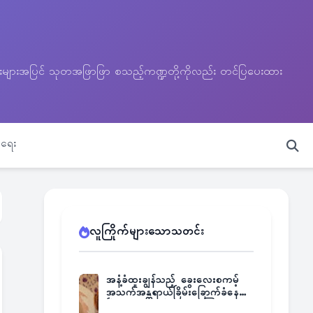
သတင်းများအပြင် သုတအဖြာဖြာ စသည့်ကဏ္ဍတို့ကိုလည်း တင်ပြပေးထား
ရေး
လူကြိုက်များသောသတင်း
အနံ့ခံထူးချွန်သည့် ခွေးလေးစကမ့်
အသက်အန္တရာယ်ခြိမ်းခြောက်ခံနေရ
ပြီး မူးယစ်ဂိုဏ်းက ဆုကြေး