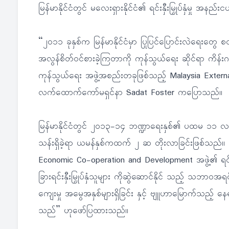
မြန်မာနိုင်ငံတွင် မလေးရှားနိုင်ငံ၏ ရင်းနှီးမြှုပ်နှံမှု အန
“၂၀၁၁ ခုနှစ်က မြန်မာနိုင်ငံမှာ ပြုပြင်ပြောင်းလဲရေးတွေ 
အလွန်စိတ်ဝင်စားခဲ့ကြတာကို ကုန်သွယ်ရေး ဆိုင်ရာ ကိန်းဂဏ
ကုန်သွယ်ရေး အဖွဲ့အစည်းတခုဖြစ်သည့် Malaysia Exter
လက်ထောက်ကော်မရှင်နာ Sadat Foster ကပြောသည်။
မြန်မာနိုင်ငံတွင် ၂၀၁၃-၁၄ ဘဏ္ဍာရေးနှစ်၏ ပထမ ၁၁ လ အတွင
သန်းရှိခဲ့ရာ ယမန်နှစ်ကထက် ၂ ဆ တိုးလာခြင်းဖြစ်သည်
Economic Co-operation and Development အဖွဲ့၏ ရင်းနှီးမြ
ခြားရင်းနှီးမြှုပ်နှံသူများ ကိုဆွဲဆောင်နိုင် သည့် သဘာ
ကျေးမှု အမွေအနှစ်များရှိခြင်း နှင့် ဗျူဟာမြောက်သည့်
သည်” ဟုဖော်ပြထားသည်။