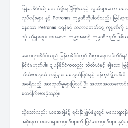
မြန်မာနိုင်ငံသို့ ရောက်ရှိနေပြီဖြစ်သည့် လူသိများသော မ
လုပ်ငန်းများ နှင့် Petronas ကုမ္ပဏီတို့ပါဝင်သည်။ မြန်မာ့
နေသော Petronas ရေနံနှင့် သဘာဝဓာတ်ငွေ့ ကုမ္ပဏီကို မလေ
၁ပုံ ကိုရှာဖွေပေးနေသော ကမ္ဘာ့အဆင့် ကုမ္ပဏီလည်းဖြစ်
မလေးရှားနိုင်ငံသည် မြန်မာနိုင်ငံတွင် စီးပွားရေးလုပ်ကိုင
နိုင်ငံမဟုတ်ပါ။ ဂျပန်နိုင်ငံကလည်း ဘီလီယံနှင့် ချီသော မြန်မ
ကိုယ်စားလှယ် အဖွဲ့များ စေလွှတ်ခြင်းနှင့် ရန်ကုန်မြို့အန
အစရှိသည့် အားထုတ်မှုများပြုလုပ်ပြီး အလားအလာကောင်းသည့
စတင်ကြိုးစားခဲ့သည်။
သို့သော်လည်း ယခုအချိန်၌ ရင်းနှီးမြှုပ်နှံမှုတွင် မလေးရ
အစိုးရက မလေးရှားကုမ္ပဏီများကို မြန်မာကုမ္ပဏီများ နှင့်ပူး