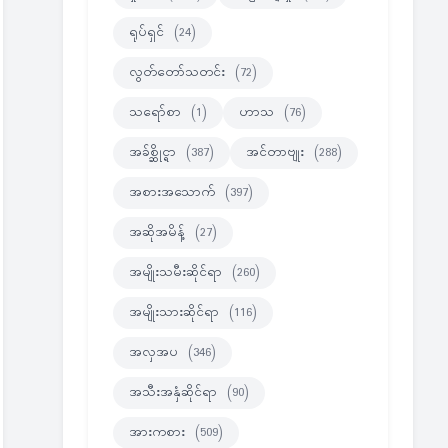
ရုပ်ရှင်
(24)
လွတ်တော်သတင်း
(72)
သရော်စာ
(1)
ဟာသ
(76)
အခ်စ္ဆိုင္ရာ
(387)
အင်တာဗျုး
(288)
အစားအသောက်
(397)
အဆိုအမိန့်
(27)
အမျိုးသမီးဆိုင်ရာ
(260)
အမျိုးသားဆိုင်ရာ
(116)
အလှအပ
(346)
အသီးအနှံဆိုင်ရာ
(90)
အားကစား
(509)