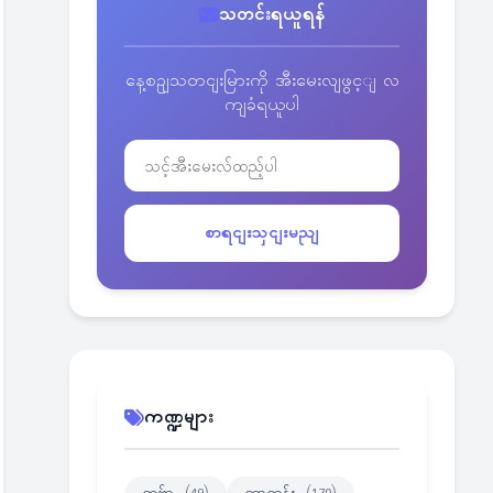
သတင်းရယူရန်
နေ့စဥျသတငျးမြားကို အီးမေးလျဖွင့ျ လ
ကျခံရယူပါ
စာရငျးသှငျးမညျ
ကဏ္ဍများ