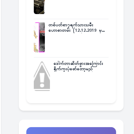
တစ်ပတ်စာ၇ရက်သားသမီး
ဟောစာတမ်း (12.12.2019 မှ
18.12.2019 အထိ)
ဒေါက်တာဆိတ်ဖွားအကြောင်း
ရိုက်ကူးပုံဖော်တော့မည်