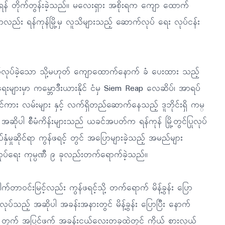
န် တိုက်တွန်းခဲ့သည်။ မလေးရှား အစိုးရက ကျော ထောက်
ည်း ရန်ကုန်မြို့မှ လူသိများသည့် ဆောက်လုပ် ရေး လုပ်ငန်း
ောက်လုပ်ခဲ့သော သို့မဟုတ် ကျောထောက်နောက် ခံ ပေးထား သည့်
းများမှာ ကမ္ဘောဒီးယားနိုင် ငံမှ Siem Reap လေဆိပ်၊ အာရပ်
ပြိုင်ကား လမ်းများ နှင့် လက်ရှိတည်ဆောက်နေသည့် ဒူဘိုင်းရှိ ကမ္
ဆိုပါ စီမံကိန်းများသည် ယခင်အပတ်က ရန်ကုန် မြို့တွင်ပြုလုပ်
ုပ်နှံမှုဆိုင်ရာ ကွန်ဖရင့် တွင် အပြောများခဲ့သည့် အမည်များ
ပ်ရေး ကုမ္ပဏီ ၉ ခုလည်းတက်ရောက်ခဲ့သည်။
က်တာဝင်းမြင့်လည်း ကွန်ဖရင့်သို့ တက်ရောက် မိန့်ခွန်း ပြော
ုလုပ်သည့် အဆိုပါ အခန်းအနားတွင် မိန့်ခွန်း ပြောပြီး နောက်
ိရေးအ တွက် အပြင်ဖက် အခန်းငယ်လေးတခုထဲတွင် ကိုယ် စားလှယ်