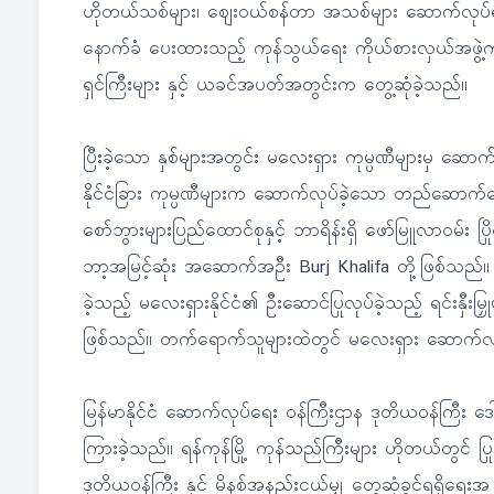
ဟိုတယ်သစ်များ၊ ဈေးဝယ်စန်တာ အသစ်များ ဆောက်လုပ်ရ
နောက်ခံ ပေးထားသည့် ကုန်သွယ်ရေး ကိုယ်စားလှယ်အဖွဲ့ကလ
ရှင်ကြီးများ နှင့် ယခင်အပတ်အတွင်းက တွေ့ဆုံခဲ့သည်။
ပြီးခဲ့သော နှစ်များအတွင်း မလေးရှား ကုမ္ပဏီများမှ ဆ
နိုင်ငံခြား ကုမ္ပဏီများက ဆောက်လုပ်ခဲ့သော တည်ဆောက်ရေ
စော်ဘွားများပြည်ထောင်စုနှင့် ဘာရိန်းရှိ ဖော်မြူလာဝမ်း 
ဘာ့အမြင့်ဆုံး အဆောက်အဦး Burj Khalifa တို့ဖြစ်သည်။ အ
ခဲ့သည့် မလေးရှားနိုင်ငံ၏ ဦးဆောင်ပြုလုပ်ခဲ့သည့် ရင်းနှီးမြှ
ဖြစ်သည်။ တက်ရောက်သူများထဲတွင် မလေးရှား ဆောက်လု
မြန်မာနိုင်ငံ ဆောက်လုပ်ရေး ဝန်ကြီးဌာန ဒုတိယဝန်ကြီး ဒေါ
ကြားခဲ့သည်။ ရန်ကုန်မြို့ ကုန်သည်ကြီးများ ဟိုတယ်တွင် ပြ
ဒုတိယဝန်ကြီး နှင့် မိနစ်အနည်းငယ်မျှ တွေ့ဆုံခွင့်ရရှ