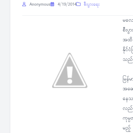
Anonymous
4/19/2014
စီးပွားရေး
မလေးရ
စီးပွ
အထိ 
နိုင်င
သည်
မြန်
အဆော
နေသည
လည်း
ကုမ္
မည့် 