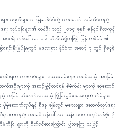
ှားကုမ္ပဏီများက မြန်မာနိုင်ငံသို့ လာရောက် လုပ်ကိုင်သည့်
ားရေး လုပ်ငန်းများ၏ တန်ဖိုး သည် ၂၀၁၄ ခုနှစ် ဇန်နဝါရီလကုန်
အမေရိ ကန်ဒေါ်လာ ၁.၆ ဘီလီယံရှိသဖြင့် မြန် မာနိုင်ငံ ၏
ံခြားရင်းနှီးမြှပ်နှံမှုတွင် မလေးရှား နိုင်ငံက အဆင့် ၇ တွင် ရှိနေခဲ့
။
မာအစိုးရက ကားလမ်းများ၊ ရထားလမ်းများ အစရှိသည့် အခြေခံ
က်အဦးများကို အဆင့်မြှင့်တင်ရန် စီမံကိန်း များကို ဆွဲဆောင်
့် အပြင် တိုးတက်လာသည့် မြို့ပြလူဦးရေအတွက် အိမ်များ
 ပိုမိုဆောက်လုပ်ရန် ရှိနေ ချိန်တွင် မလေးရှား ဆောက်လုပ်ရေး
ပဏီများကလည်း အမေရိကန်ဒေါ်လာ သန်း ၁၀၀ ကျော်တန်ဖိုး ရှိ
စီမံကိန်း များကို စိတ်ဝင်စားကြောင်း ပြသခဲ့ကြ သဖြင့်