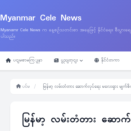
Myanmar Cele News
Myanamr Cele News က နေ့စဉ်သတင်းစာ အနေဖြင့် နိုင်ငံရေး၊ စီးပွားရ
ပါသည်။
ပငျမစာမကြျနှာ
ပွညျတှငျး
နိုင်ငံတကာ
ပင်မ
/
မြန်မာ့ လမ်းတံတား ဆောက်လုပ်ရေး မလေးရှား မျက်စ
မြန်မာ့ လမ်းတံတား ဆောက်