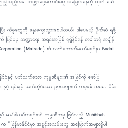
ေးကြည့်သည့်အခါ ဘဏ္ဍာငွေတောင်းခံမှု အခြေအနေကို ထုတ် ဖော်
 ကိစ္စတွေကို နှေးကွေးသွားစေပါတယ်။ ဒါပေမယ့် ပိုက်ဆံ ရဖို့
 ပြင်ပမှ ဘဏ္ဍာရေး အရင်းအမြစ် ရရှိနိုင်ရန် တခါတရံ အချိန်
 Corporation (Matrade) ၏ လက်ထောက်ကော်မရှင်နာ Sadat
ုင်ငံနှင့် ပတ်သက်သော ကုမ္ပဏီများ၏ အမြင်ကို ဖော်ပြ
ဥပဒေ နှင့် ၎င်းနှင့် သက်ဆိုင်သော ဥပဒေများကို ယခုနှစ် အစော ပိုင်း
င် ဆန်ခါတင်စာရင်းဝင် ကုမ္ပဏီတခု ဖြစ်သည့် Muhibbah
n က “မြန်မာနိုင်ငံမှာ အခွင့်အလမ်းတွေ အမြောက်အများရှိပါ