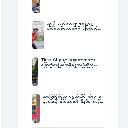
ထုတ်ထား
သူ့ကို ဘယ်တော့မှ မမုန်းတဲ့
တစ်စုံတစ်ယောက်ကို ပြောပြလိုက်
တဲ့ G-Fatt
Time City မှာ ပရလောကသား
ခြောက်လှန့်မှုတွေရှိနေတယ်ဆိုတဲ့
အပေါ် အသေးစိတ်ပြန်ပြောပြလာတဲ့
Times City Project Director ဦး
မြတ်မင်း
အပြေးပြိုင်ပွဲမှာ ရွှေတံဆိပ် သုံးခု ရ
ခဲ့ပေမယ့် ဝတ်ထားတဲ့ ဖိနပ်ကြောင့်
တစ်ကမ္ဘာလုံးက အံ့အားသင့်ခဲ့ရတဲ့
အဖြစ်မှန်