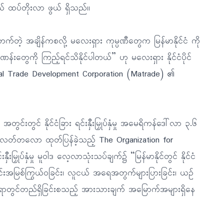
ည်းငယ် ထပ်တိုးလာ ဖွယ် ရှိသည်။
စတက်တဲ့ အချိန်ကစလို့ မလေးရှား ကုမ္ပဏီတွေက မြန်မာနိုင်ငံ ကို
န်းတွေကို ကြည့်ရင်သိနိုင်ပါတယ်” ဟု မလေးရှား နိုင်ငံပိုင်
nal Trade Development Corporation (Matrade) ၏
်းတွင် နိုင်ငံခြား ရင်းနှီးမြှုပ်နှံမှု အမေရိကန်ဒေါ်လာ ၃.၆
။ လတ်တလော ထုတ်ပြန်ခဲ့သည့် The Organization for
ှုပ်နှံမှု မူဝါဒ လေ့လာသုံးသပ်ချက်၌ “မြန်မာနိုင်တွင် နိုင်ငံ
ဝအရင်းအမြစ်ကြွယ်ဝခြင်း၊ လူငယ် အရေအတွက်များပြားခြင်း၊ ယဉ်
 နေရာတွင်တည်ရှိခြင်းစသည့် အားသားချက် အမြောက်အများရှိနေ