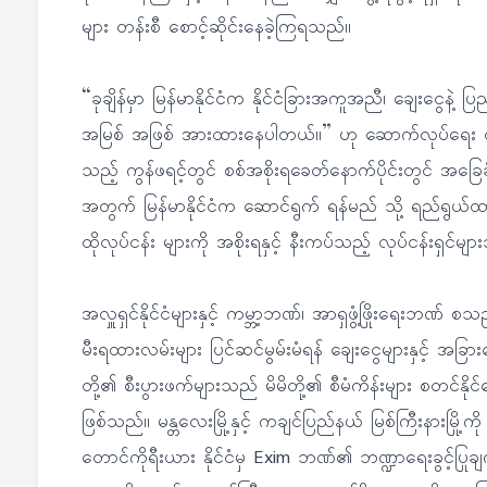
များ တန်းစီ စောင့်ဆိုင်းနေခဲ့ကြရသည်။
“ခုချိန်မှာ မြန်မာနိုင်ငံက နိုင်ငံခြားအကူအညီ၊ ချေးငွေနဲ့ ပြ
အမြစ် အဖြစ် အားထားနေပါတယ်။” ဟု ဆောက်လုပ်ရေး ဝန
သည့် ကွန်ဖရင့်တွင် စစ်အစိုးရခေတ်နောက်ပိုင်းတွင် အခြေ
အတွက် မြန်မာနိုင်ငံက ဆောင်ရွက် ရန်မည် သို့ ရည်ရွယ်
ထိုလုပ်ငန်း များကို အစိုးရနှင့် နီးကပ်သည့် လုပ်ငန်းရှင်မ
အလှူရှင်နိုင်ငံများနှင့် ကမ္ဘာ့ဘဏ်၊ အာရှဖွံ့ဖြိုးရေးဘဏ် စ
မီးရထားလမ်းများ ပြင်ဆင်မွမ်းမံရန် ချေးငွေများနှင့် အခြားထော
တို့၏ စီးပွားဖက်များသည် မိမိတို့၏ စီမံကိန်းများ စတင်နိုင
ဖြစ်သည်။ မန္တလေးမြို့နှင့် ကချင်ပြည်နယ် မြစ်ကြီးနားမြိ
တောင်ကိုရီးယား နိုင်ငံမှ Exim ဘဏ်၏ ဘဏ္ဍာရေးခွင့်ပြုချက်ကိ