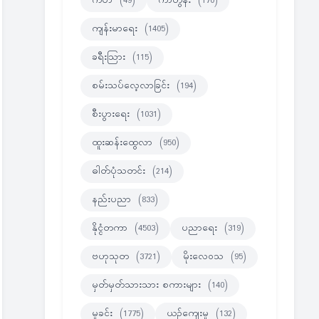
ကဗ်ာ
(49)
ကာတွန်း
(170)
ကျန်းမာရေး
(1405)
ခရီးသြား
(115)
စမ်းသပ်လေ့လာခြင်း
(194)
စီးပွားရေး
(1031)
ထူးဆန်းထွေလာ
(950)
ဓါတ်ပုံသတင်း
(214)
နည်းပညာ
(833)
နိုင္ငံတကာ
(4503)
ပညာရေး
(319)
ဗဟုသုတ
(3721)
မိုးလေဝသ
(95)
မှတ်မှတ်သားသား စကားများ
(140)
မှုခင်း
(1775)
ယဉ်ကျေးမှု
(132)