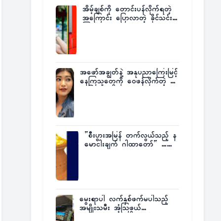
အိမ့်ချစ်ကို တောင်းပန်လိုက်ရတဲ့
အကြောင်း ပြောလာတဲ့ ခိုင်သင်း
ကြည်
အဖော်အချွတ်နဲ့ အနုပညာကြေးမြင့်
နေကြသူတွေကို ဝေဖန်လိုက်တဲ့ သ
င်္ဇာမြင့်မိုရ်
”စီးပွားအမြန် တက်လွယ်သည့် န
မောငါးချက် ဂါထာတော်” ……
မွေးရာပါ လက်နှစ်ဖက်မပါသည့်
အမျိုးသမီး အံ့သြဖွယ်
လေယာဉ်မောင်းလိုင်စင်ရရှိ