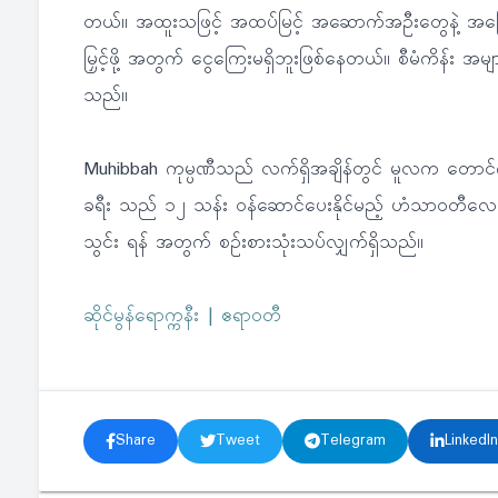
တယ်။ အထူးသဖြင့် အထပ်မြင့် အဆောက်အဦးတွေနဲ့ အခြေခ
မြှင့်ဖို့ အတွက် ငွေကြေးမရှိဘူးဖြစ်နေတယ်။ စီမံကိန်း အများစု
သည်။
Muhibbah ကုမ္ပဏီသည် လက်ရှိအချိန်တွင် မူလက တောင်ကို
ခရီး သည် ၁၂ သန်း ဝန်ဆောင်ပေးနိုင်မည့် ဟံသာဝတီလေ
သွင်း ရန် အတွက် စဉ်းစားသုံးသပ်လျှက်ရှိသည်။
ဆိုင်မွန်ရောက္ကနီး | ဧရာဝတီ
Share
Tweet
Telegram
LinkedIn