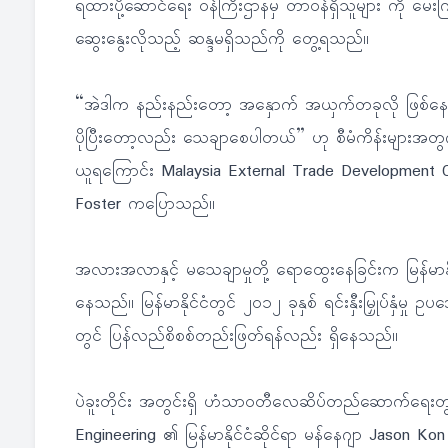
ရထားပို့ဆောင်ရေး ဝန်ကြီးဌာနမှ တာဝန်ရှိသူများ ကို မ
ဆွေးနွေးလိုသည့် ဆန္ဒမရှိသည်ကို တွေ့ရသည်။
“အဲဒါက နည်းနည်းတော့ အနှောက် အယှက်တခုလို ဖြစ်နေပြီး
ပိုပြီးတော့လည်း သေချာစေပါတယ်” ဟု စီမံကိန်းများအတွက်
ယူရကြောင်း Malaysia External Trade Development
Foster ကပြောသည်။
အလားအလာနှင့် မသေချာမှုတို့ ရောထွေးနေခြင်းက မြန်မာနိ
နေသည်။ မြန်မာနိုင်ငံတွင် ၂၀၁၂ ခုနှစ် ရင်းနှီးမြှုပ်နှံမှု 
တွင် ပြန်လည်စိစစ်တည်းဖြတ်ရန်လည်း ရှိနေသည်။
ပဲခူးတိုင်း အတွင်းရှိ ဟံသာဝတီလေဆိပ်တည်ဆောက်ရေးတွ
Engineering ၏ မြန်မာနိုင်ငံဆိုင်ရာ မန်နေဂျာ Jason Ko