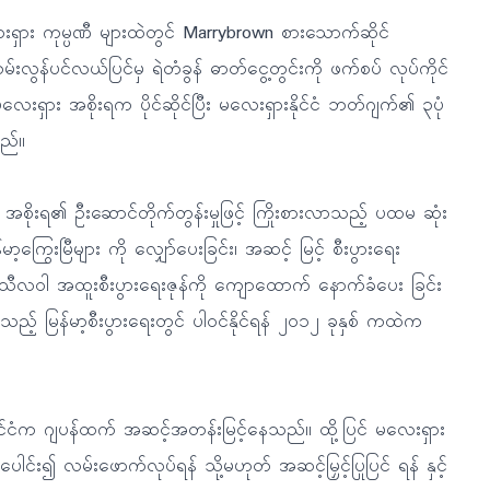
လေးရှား ကုမ္ပဏီ များထဲတွင် Marrybrown စားသောက်ဆိုင်
ကမ်းလွန်ပင်လယ်ပြင်မှ ရဲတံခွန် ဓာတ်ငွေ့တွင်းကို ဖက်စပ် လုပ်ကိုင်
းရှား အစိုးရက ပိုင်ဆိုင်ပြီး မလေးရှားနိုင်ငံ ဘတ်ဂျက်၏ ၃ပုံ
သည်။
်ရန် အစိုးရ၏ ဦးဆောင်တိုက်တွန်းမှုဖြင့် ကြိုးစားလာသည့် ပထမ ဆုံး
ာ့ကြွေးမြီများ ကို လျှော်ပေးခြင်း၊ အဆင့် မြင့် စီးပွားရေး
ီးရှိ သီလဝါ အထူးစီးပွားရေးဇုန်ကို ကျောထောက် နောက်ခံပေး ခြင်း
် မြန်မာ့စီးပွားရေးတွင် ပါဝင်နိုင်ရန် ၂၀၁၂ ခုနှစ် ကထဲက
ှားနိုင်ငံက ဂျပန်ထက် အဆင့်အတန်းမြင့်နေသည်။ ထို့ပြင် မလေးရှား
ပေါင်း၍ လမ်းဖောက်လုပ်ရန် သို့မဟုတ် အဆင့်မြှင့်ပြုပြင် ရန် နှင့်