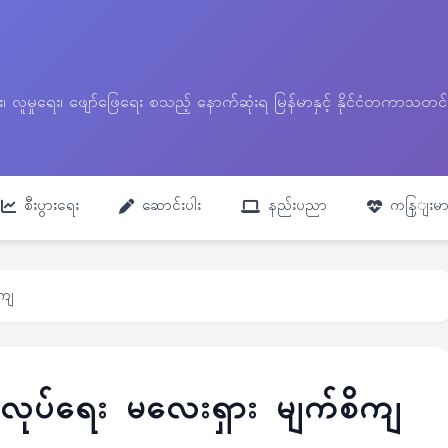
ေး၊ လူမှုရေး၊ ဖျော်ဖြေရေး စသည့် နောက်ဆုံးရ မြန်မာနှင့် နိုင်ငံတကာ
စီးပွားရေး
ဆောင်းပါး
နည်းပညာ
ကနြျးမာ
ိကျ
လုပ်ရေး မလေးရှား မျက်စိကျ