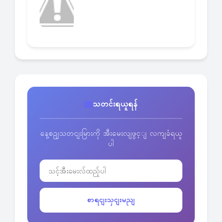
သတင်းရယူရန်
နေ့စဥျသတငျးမြားကို အီးမေးလျဖွင့ျ လကျခံရယူ
ပါ
စာရငျးသှငျးမညျ