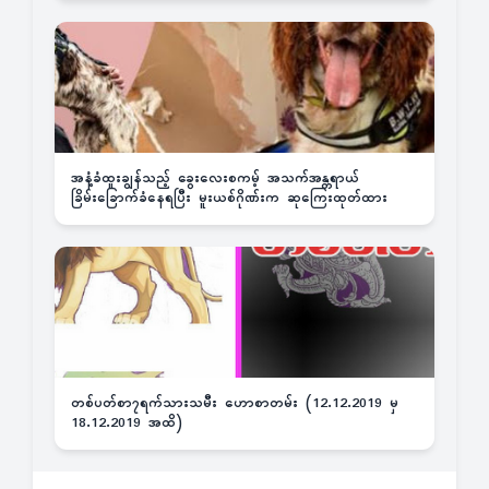
အနံ့ခံထူးချွန်သည့် ခွေးလေးစကမ့် အသက်အန္တရာယ်
ခြိမ်းခြောက်ခံနေရပြီး မူးယစ်ဂိုဏ်းက ဆုကြေးထုတ်ထား
တစ်ပတ်စာ၇ရက်သားသမီး ဟောစာတမ်း (12.12.2019 မှ
18.12.2019 အထိ)