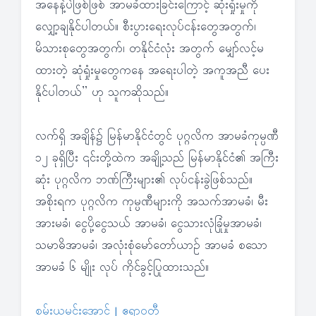
အနေနဲ့ပဲဖြစ်ဖြစ် အာမခံထားခြင်းကြောင့် ဆုံးရှုံးမှုကို
လျှော့ချနိုင်ပါတယ်။ စီးပွားရေးလုပ်ငန်းတွေအတွက်၊
မိသားစုတွေအတွက်၊ တနိုင်ငံလုံး အတွက် မျှော်လင့်မ
ထားတဲ့ ဆုံရှုံးမှုတွေကနေ အရေးပါတဲ့ အကူအညီ ပေး
နိုင်ပါတယ်” ဟု သူကဆိုသည်။
လက်ရှိ အချိန်၌ မြန်မာနိုင်ငံတွင် ပုဂ္ဂလိက အာမခံကုမ္ပဏီ
၁၂ ခုရှိပြီး ၎င်းတို့ထဲက အချို့သည် မြန်မာနိုင်ငံ၏ အကြီး
ဆုံး ပုဂ္ဂလိက ဘဏ်ကြီးများ၏ လုပ်ငန်းခွဲဖြစ်သည်။
အစိုးရက ပုဂ္ဂလိက ကုမ္ပဏီများကို အသက်အာမခံ၊ မီး
အားမခံ၊ ငွေပို့ငွေသယ် အာမခံ၊ ငွေသားလုံခြုံမှုအာမခံ၊
သမာဓိအာမခံ၊ အလုံးစုံမော်တော်ယာဉ် အာမခံ စသော
အာမခံ ၆ မျိုး လုပ် ကိုင်ခွင့်ပြုထားသည်။
စမ်းယမင်းအောင် | ဧရာဝတီ