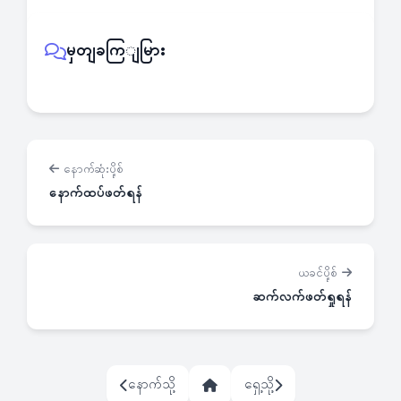
မှတျခကြျမြား
နောက်ဆုံးပို့စ်
နောက်ထပ်ဖတ်ရန်
ယခင်ပို့စ်
ဆက်လက်ဖတ်ရှုရန်
နောက်သို့
ရှေ့သို့