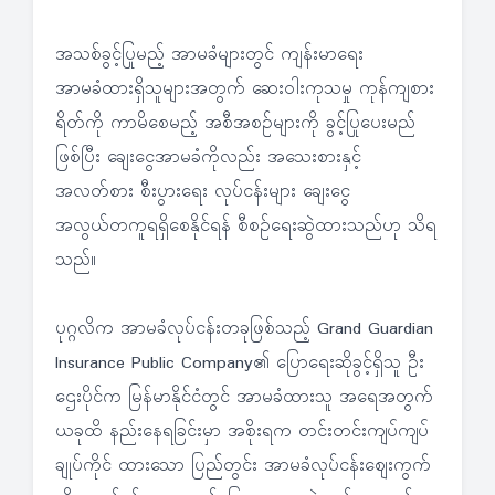
အသစ်ခွင့်ပြုမည့် အာမခံများတွင် ကျန်းမာရေး
အာမခံထားရှိသူများအတွက် ဆေးဝါးကုသမှု ကုန်ကျစား
ရိတ်ကို ကာမိစေမည့် အစီအစဉ်များကို ခွင့်ပြုပေးမည်
ဖြစ်ပြီး ချေးငွေအာမခံကိုလည်း အသေးစားနှင့်
အလတ်စား စီးပွားရေး လုပ်ငန်းများ ချေးငွေ
အလွယ်တကူရရှိစေနိုင်ရန် စီစဉ်ရေးဆွဲထားသည်ဟု သိရ
သည်။
ပုဂ္ဂလိက အာမခံလုပ်ငန်းတခုဖြစ်သည့် Grand Guardian
Insurance Public Company၏ ပြောရေးဆိုခွင့်ရှိသူ ဦး
ဌေးပိုင်က မြန်မာနိုင်ငံတွင် အာမခံထားသူ အရေအတွက်
ယခုထိ နည်းနေရခြင်းမှာ အစိုးရက တင်းတင်းကျပ်ကျပ်
ချုပ်ကိုင် ထားသော ပြည်တွင်း အာမခံလုပ်ငန်းဈေးကွက်