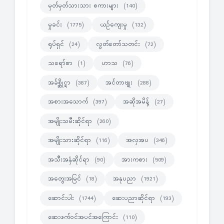
မှတ်မှတ်သားသား စကားများ
(140)
မှုခင်း
ယဉ်ကျေးမှု
(1775)
(132)
ရုပ်ရှင်
လွတ်တော်သတင်း
(24)
(72)
သရော်စာ
ဟာသ
(1)
(76)
အခ်စ္ဆိုင္ရာ
အင်တာဗျုး
(387)
(288)
အစားအသောက်
အဆိုအမိန့်
(397)
(27)
အမျိုးသမီးဆိုင်ရာ
(260)
အမျိုးသားဆိုင်ရာ
အလှအပ
(116)
(346)
အသီးအနှံဆိုင်ရာ
အားကစား
(90)
(509)
အတွေးအမြင်
အနုပညာ
(18)
(1921)
ဆောင်းပါး
ဆေးပညာဆိုင်ရာ
(1744)
(193)
ဆေးဖက်ဝင်အပင်အကြောင်း
(110)