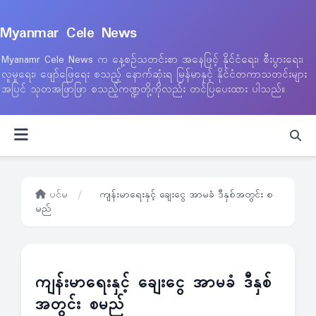
Myanmar Cele News
Myanamr Cele News က နေ့စဉ်သတင်းစာ အနေဖြင့် နိုင်ငံရေး၊ စီးပွားရေး၊
လူမှုရေး၊ ဖျော်ဖြေရေး စသည့် နောက်ဆုံးရ မြန်မာနှင့် နိုင်ငံတကာသတင်းများ
အပြင် သုတအဖြာဖြာ စသည့်ကဏ္ဍတို့ကိုလည်း တင်ပြပေးထား ပါသည်။
ပင်မ
/
ကျန်းမာရေးနှင့် ချေးငွေ အာမခံ ဒီနှစ်အတွင်း စ
မည်
ကျန်းမာရေးနှင့် ချေးငွေ အာမခံ ဒီနှစ်
အတွင်း စမည်