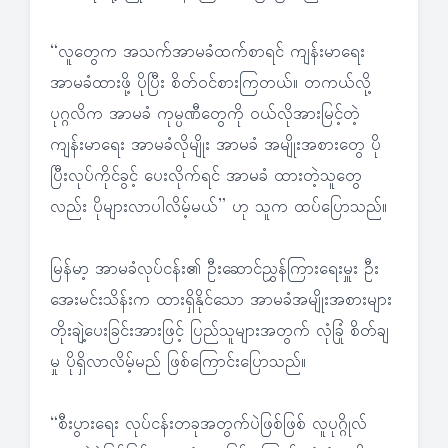
“လူတွေက အသက်အာမခံထက်စာရင် ကျန်းမာရေး
အာမခံထားဖို့ ပိုပြီး စိတ်ဝင်စားကြတယ်။ တကယ်လို့
ပုဂ္ဂလိက အာမခံ ကုမ္ပဏီတွေကို ဝယ်လိုအားမြင့်တဲ့
ကျန်းမာရေး အာမခံလိုမျိုး အာမခံ အမျိုးအစားတွေ ပို
ပြီးလုပ်ကိုင်ခွင့် ပေးလိုက်ရင် အာမခံ ထားတဲ့သူတွေ
လည်း ပိုများလာပါလိမ့်မယ်” ဟု သူက ထပ်ပြောသည်။
မြန်မာ့ အာမခံလုပ်ငန်း၏ ဦးဆောင်ညွှန်ကြားရေးမှူး ဦး
အေးမင်းသိန်းက ထားရှိနိုင်သော အာမခံအမျိုးအစားများ
တိုးချဲ့ပေးခြင်းအားဖြင့် ပြည်သူများအတွက် လုံခြုံ စိတ်ချ
မှု ပိုရှိလာလိမ့်မည် ဖြစ်ကြောင်းပြောသည်။
“စီးပွားရေး လုပ်ငန်းတခုအတွက်ပဲဖြစ်ဖြစ် လူပုဂ္ဂိုလ်