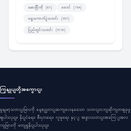
ဆေးမြီးတို
ဗေဒင်
(87)
(154)
ရွေးကောက်ပွဲသတင်း
(397)
ပြည်တွင်းသတင်း
(5116)
ကြှနျုပျတို့အကွောငျး
မွနျမာ့သတငျးမြားကို နေ့စဥျတငျဆကျပေးနသေော သတငျးဝဘျဆိုကျတဈခုဖွ
ဈပါသညျ။ နိုငျငံရေး၊ စီးပှားရေး၊ လူမှုရေး နှင့ျ အခွားသတငျးအခကြျအလ
ကျမြားကို ဖတျရှုနိုငျပါသညျ။