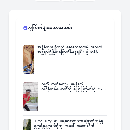
လူကြိုက်များသောသတင်း
အနံ့ခံထူးချွန်သည့် ခွေးလေးစကမ့် အသက်
အန္တရာယ်ခြိမ်းခြောက်ခံနေရပြီး မူးယစ်ဂိုဏ်း
က ဆုကြေးထုတ်ထား
သူ့ကို ဘယ်တော့မှ မမုန်းတဲ့
တစ်စုံတစ်ယောက်ကို ပြောပြလိုက်တဲ့ G-
Fatt
Time City မှာ ပရလောကသားခြောက်လှန့်မှု
တွေရှိနေတယ်ဆိုတဲ့ အပေါ် အသေးစိတ်