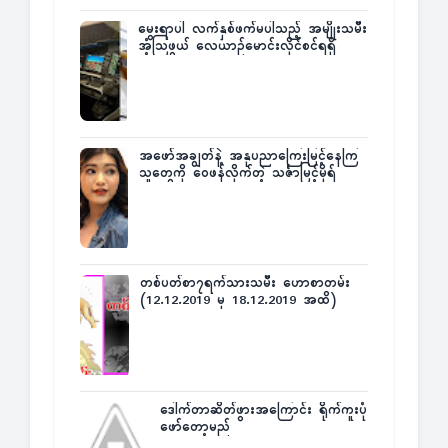
မွေးရာပါ လက်နှစ်ဖက်မပါသည့် အမျိုးသမီး
အံ့သြဖွယ် လေယာဉ်မောင်းလိုင်စင်ရရှိ
အဖော်အချွတ်နဲ့ အနုပညာကြေးမြင့်နေကြ
သူတွေကို ဝေဖန်လိုက်တဲ့ သင်္ဇာမြင့်မိုရ်
တစ်ပတ်စာ၇ရက်သားသမီး ဟောစာတမ်း
(12.12.2019 မှ 18.12.2019 အထိ)
ဒေါက်တာဆိတ်ဖွားအကြောင်း ရိုက်ကူးပုံ
ဖော်တော့မည်