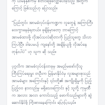
ကို ယမန်နှစ်ကမှ စတင်ဖြေလျှော့ပေးခဲ့သည့် အတွက်
ကြောင့် ဖြစ်သည်ဟု ပြောသည်။
“ပြည်တွင်း အာမခံလုပ်ငန်းကဏ္ဍက လူတွေနဲ့ အကြာကြီး
ဝေးကွာနေခဲ့ရတယ်။ ခုချိန်မှာတော့ ဘာကြောင့်
အာမခံထားဖို့ လိုအပ်သလဲဆိုတာကို ပြည်သူတွေ သိလာ
ကြပါပြီ။ ဒါပေမယ့် ကျနော်တို့ အချိန်ယူဖို့ လိုအပ်နေ
တုန်းပါပဲ” ဟု သူက ဆို သည်။
ပုဂ္ဂလိက အာမခံလုပ်ငန်းတခုမှ အမည်မဖော်လိုသူ
ကြီးကြပ်ရေးမှူး တဦးက မြန်မာနိုင်ငံမှ လူအများစုသည်
အာမခံများ အကြောင်းနှင့် ၎င်းတို့၏ အကျိုးရှိမှုကို ပြည့်
ပြည့်၀၀ နားလည်မှု မရှိသေးကြောင်း နှင့် သူတို့ ကုမ္ပဏီ
က အလား အလာ ကောင်းသည့် ဖောက်သည်များကို ဆွဲ
ဆောင်နိုင်ဖို့ ကြိုးစားနေကြောင်း ပြောပြသည်။