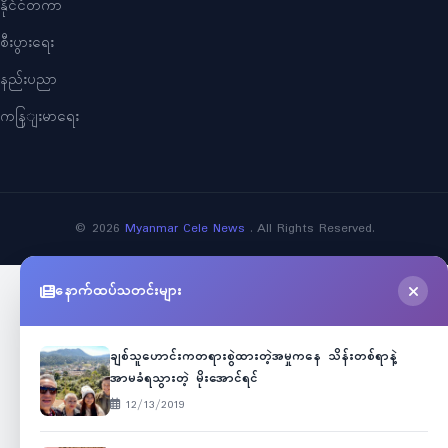
နိုင်ငံတကာ
စီးပွားရေး
နည်းပညာ
ကနြျးမာရေး
©
2026
Myanmar Cele News
. All Rights Reserved.
နောက်ထပ်သတင်းများ
ချစ်သူဟောင်းကတရားစွဲထားတဲ့အမှုကနေ သိန်းတစ်ရာနဲ့
အာမခံရသွားတဲ့ မိုးအောင်ရင်
12/13/2019