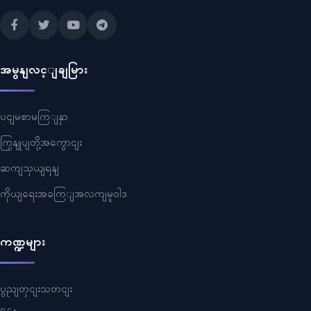
အမွနျလင့ျချမြား
ပငျမစာမကြျနှာ
ကြှနျုပျတို့အကွောငျး
ဆကျသှယျရနျ
ကိုယျရေးအခကြျအလကျမူဝါဒ
ကဏ္ဍများ
ပွညျတှငျးသတငျး