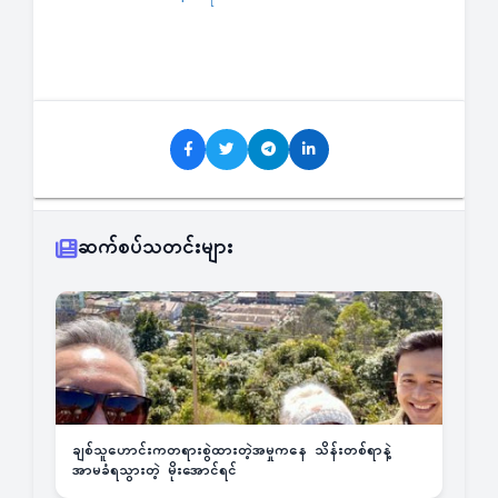
ဆက်စပ်သတင်းများ
ချစ်သူဟောင်းကတရားစွဲထားတဲ့အမှုကနေ သိန်းတစ်ရာနဲ့
အာမခံရသွားတဲ့ မိုးအောင်ရင်