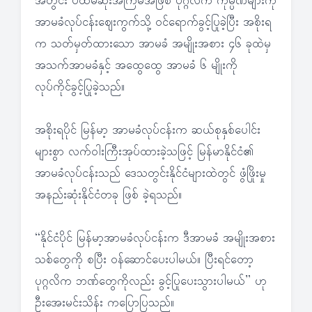
အတွင်း ပထမဆုံးအကြိမ်အဖြစ် ပုဂ္ဂလိက ကုမ္ပဏီများကို
အာမခံလုပ်ငန်းဈေးကွက်သို့ ဝင်ရောက်ခွင့်ပြုခဲ့ပြီး အစိုးရ
က သတ်မှတ်ထားသော အာမခံ အမျိုးအစား ၄၆ ခုထဲမှ
အသက်အာမခံနှင့် အထွေထွေ အာမခံ ၆ မျိုးကို
လုပ်ကိုင်ခွင့်ပြုခဲ့သည်။
အစိုးရပိုင် မြန်မာ့ အာမခံလုပ်ငန်းက ဆယ်စုနှစ်ပေါင်း
များစွာ လက်ဝါးကြီးအုပ်ထားခဲ့သဖြင့် မြန်မာနိုင်ငံ၏
အာမခံလုပ်ငန်းသည် ဒေသတွင်းနိုင်ငံများထဲတွင် ဖွံဖြိုးမှု
အနည်းဆုံးနိုင်ငံတခု ဖြစ် ခဲ့ရသည်။
“နိုင်ငံပိုင် မြန်မာ့အာမခံလုပ်ငန်းက ဒီအာမခံ အမျိုးအစား
သစ်တွေကို စပြီး ဝန်ဆောင်ပေးပါမယ်။ ပြီးရင်တော့
ပုဂ္ဂလိက ဘဏ်တွေကိုလည်း ခွင့်ပြုပေးသွားပါမယ်” ဟု
ဦးအေးမင်းသိန်း ကပြောပြသည်။