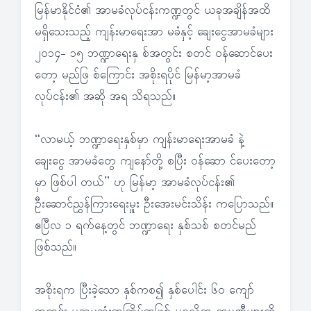
မြန်မာနိုင်ငံ၏ အာမခံလုပ်ငန်းကဏ္ဍတွင် ယခုအချိန်အထိ
မရှိသေးသည့် ကျန်းမာရေးအာ မခံနှင့် ချေးငွေအာမခံများ
၂၀၁၄- ၁၅ ဘဏ္ဍာရေးနှ စ်အတွင်း စတင် ဝန်ဆောင်ပေး
တော့ မည်ဖြ စ်ကြောင်း အစိုးရပိုင် မြန်မာ့အာမခံ
လုပ်ငန်း၏ အဆို အရ သိရသည်။
“လာမယ့် ဘဏ္ဍာရေးနှစ်မှာ ကျန်းမာရေးအာမခံ နဲ့
ချေးငွေ အာမခံတွေ ကျနော်တို့ စပြီး ဝန်ဆော င်ပေးတော့
မှာ ဖြစ်ပါ တယ်” ဟု မြန်မာ့ အာမခံလုပ်ငန်း၏
ဦးဆောင်ညွှန်ကြားရေးမှူး ဦးအေးမင်းသိန်း ကပြောသည်။
ဧပြီလ ၁ ရက်နေ့တွင် ဘဏ္ဍာရေး နှစ်သစ် စတင်မည်
ဖြစ်သည်။
အစိုးရက ပြီးခဲ့သော နှစ်ကစ၍ နှစ်ပေါင်း ၆၀ ကျော်