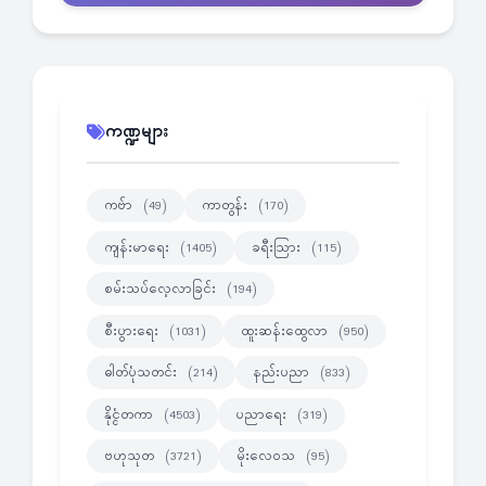
ကဏ္ဍများ
ကဗ်ာ
ကာတွန်း
(49)
(170)
ကျန်းမာရေး
ခရီးသြား
(1405)
(115)
စမ်းသပ်လေ့လာခြင်း
(194)
စီးပွားရေး
ထူးဆန်းထွေလာ
(1031)
(950)
ဓါတ်ပုံသတင်း
နည်းပညာ
(214)
(833)
နိုင္ငံတကာ
ပညာရေး
(4503)
(319)
ဗဟုသုတ
မိုးလေဝသ
(3721)
(95)