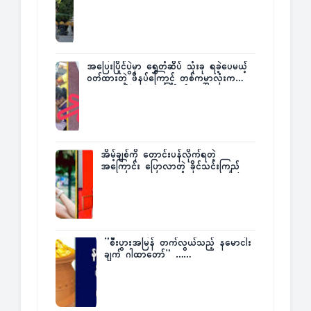
ပြန်ပြောပြလာတဲ့ Times City Project
Director ဦးမြတ်မင်း
အပြေးပြိုင်ပွဲမှာ ရွှေတံဆိပ် သုံးခု ရခဲ့ပေမယ့်
ဝတ်ထားတဲ့ ဖိနပ်ကြောင့် တစ်ကမ္ဘာလုံးက
အံ့အားသင့်ခဲ့ရတဲ့ အဖြစ်မှန်
အိမ့်ချစ်ကို တောင်းပန်လိုက်ရတဲ့
အကြောင်း ပြောလာတဲ့ ခိုင်သင်းကြည်
”စီးပွားအမြန် တက်လွယ်သည့် နမောငါး
ချက် ဂါထာတော်” ……