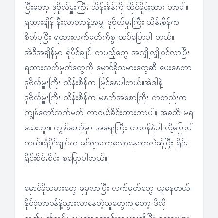
ပြီးတော့ ဒုဗိုလ်မှူးကြီး သိန်းစိန်ကို ထိုင်ခိုင်းထား တာပါ။
ရထားချိန် နီးလာတာနဲ့အမျှ ဒုဗိုလ်မှူးကြီး သိန်းစိန်က
စိတ်ပူပြီး ရထားလက်မှတ်ကိစ္စ ထပ်ပြောပါ တယ်။
အဲဒီအချိန်မှာ ရုံပိုင်ချုပ် တပည့်တွေ အလျှိုလျှိုဝင်လာပြီး
ရထားလက်မှတ်တွေကို မှောင်ခိုသမားတွေဆီ ပေးနေတာ
ဒုဗိုလ်မှူးကြီး သိန်းစိန်က မြင်နေပါတယ်။အဲဒါနဲ့
ဒုဗိုလ်မှူးကြီး သိန်းစိန်က မနက်အစောကြီး ကတည်းက
ကျွန်တော်လက်မှတ် လာဝယ်ခိုင်းထားတာပါ။ အခုထိ မရ
သေးဘူး။ ကျွန်တော့်မှာ အရေးကြီး တာဝန်နဲ့ပါ လို့ပြောပါ
တယ်။ရုံပိုင်ချုပ်က ခင်ဗျားဘာလောနေတာလဲဆိုပြီး ရိုင်း
ရိုင်းစိုင်းစိုင်း စပြောပါတယ်။
မှောင်ခိုသမားတွေ ခုမှလာပြီး လက်မှတ်တွေ ယူနေတယ်။
နိုင်ငံ့တာဝန်နဲ့သွားလာနေတဲ့သူတွေကျတော့ ဒီလို