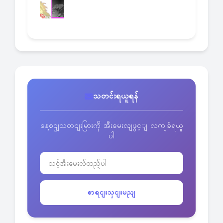
သတင်းရယူရန်
နေ့စဥျသတငျးမြားကို အီးမေးလျဖွင့ျ လကျခံရယူ
ပါ
စာရငျးသှငျးမညျ