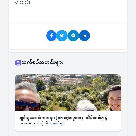
ပါသည်။
ဆက်စပ်သတင်းများ
ချစ်သူဟောင်းကတရားစွဲထားတဲ့အမှုကနေ သိန်းတစ်ရာနဲ့
အာမခံရသွားတဲ့ မိုးအောင်ရင်