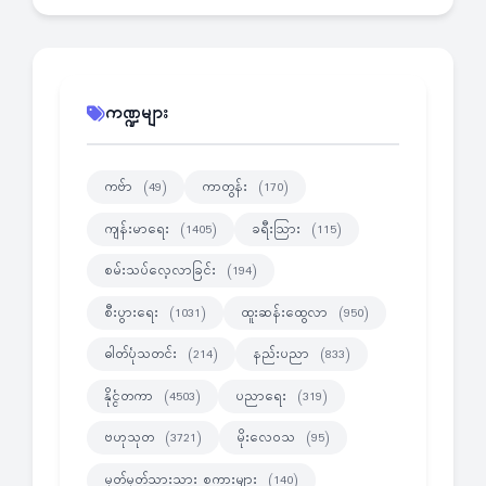
ကဏ္ဍများ
ကဗ်ာ
ကာတွန်း
(49)
(170)
ကျန်းမာရေး
ခရီးသြား
(1405)
(115)
စမ်းသပ်လေ့လာခြင်း
(194)
စီးပွားရေး
ထူးဆန်းထွေလာ
(1031)
(950)
ဓါတ်ပုံသတင်း
နည်းပညာ
(214)
(833)
နိုင္ငံတကာ
ပညာရေး
(4503)
(319)
ဗဟုသုတ
မိုးလေဝသ
(3721)
(95)
မှတ်မှတ်သားသား စကားများ
(140)