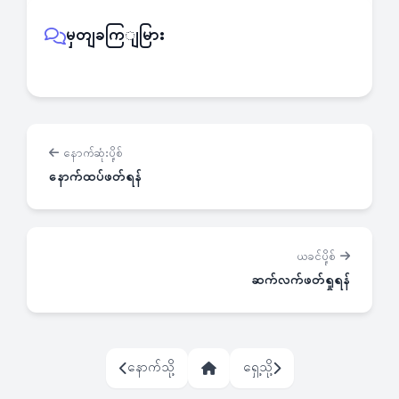
မှတျခကြျမြား
နောက်ဆုံးပို့စ်
နောက်ထပ်ဖတ်ရန်
ယခင်ပို့စ်
ဆက်လက်ဖတ်ရှုရန်
နောက်သို့
ရှေ့သို့