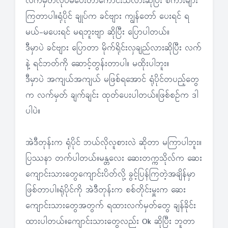
လက်မှတ်လုပ်မပေးတာကောင်းသလားဆိုပြီး စကားများ
ကြတာပါ။ရုံပိုင် ချုပ်က ခင်ဗျား ကျွန်တော် ပေးရင် ရ
မယ်-မပေးရင် မရဘူးဗျာ ဆိုပြီး ပြောပါတယ်။
ဒီမှာပဲ ခင်ဗျား ပြောတာ မိုက်ရိုင်းလှချည်လားဆိုပြီး လက်
နဲ့ ရင်ဘတ်ကို ဆောင့်တွန်းတာပါ။ မထိုးပါဘူး။
ဒီမှာပဲ အကျယ်အကျယ် မဖြစ်ရအောင် ရုံပိုင်တပည့်တွေ
က လက်မှတ် ချက်ချင်း ထုတ်ပေးပါတယ်။ဖြစ်စဉ်က ဒါ
ပါပဲ။
အဲဒီတုန်းက ရုံပိုင် ဘယ်လိုလူစားလဲ ဆိုတာ မကြာပါဘူး။
ပြဿနာ တက်ပါတယ်။မန္တလေး ဆေးတက္ကသိုလ်က ဆေး
ကျောင်းသားတွေကျောင်းပိတ်လို့ ခွင့်ပြန်ကြတဲ့အချိန်မှာ
ဖြစ်တာပါ။ရုံပိုင်ကို အဲဒီတုန်းက စစ်တိုင်းမှူးက ဆေး
ကျောင်းသားတွေအတွက် ရထားလက်မှတ်တွေ ချန်ခိုင်း
ထားပါတယ်။ကျောင်းသားတွေလည်း Ok ဆိုပြီး ဘူတာ