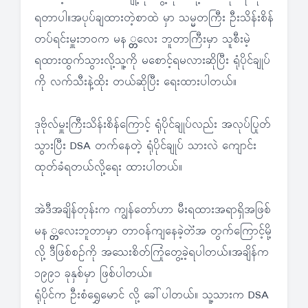
ရတာပါ။အပုပ်ချထားတဲ့စာထဲ မှာ သမ္မတကြီး ဦးသိန်းစိန်
တပ်ရင်းမှူးဘဝက မန ္တလေး ဘူတာကြီးမှာ သူစီးမဲ့
ရထားထွက်သွားလို့သူ့ကို မစောင့်ရမလားဆိုပြီး ရုံပိုင်ချုပ်
ကို လက်သီးနဲ့ထိုး တယ်ဆိုပြီး ရေးထားပါတယ်။
ဒုဗိုလ်မှူးကြီးသိန်းစိန်ကြောင့် ရုံပိုင်ချုပ်လည်း အလုပ်ပြုတ်
သွားပြီး DSA တက်နေတဲ့ ရုံပိုင်ချုပ် သားလဲ ကျောင်း
ထုတ်ခံရတယ်လို့ရေး ထားပါတယ်။
အဲဒီအချိန်တုန်းက ကျွန်တော်ဟာ မီးရထားအရာရှိအဖြစ်
မန ္တလေးဘူတာမှာ တာဝန်ကျနေခဲ့တဲံအ တွက်ကြောင့်မို့
လို့ ဒီဖြစ်စဉ်ကို အသေးစိတ်ကြုံတွေ့ခဲ့ရပါတယ်။အချိန်က
၁၉၉၁ ခုနှစ်မှာ ဖြစ်ပါတယ်။
ရုံပိုင်က ဦးစံရွှေမောင် လို့ ခေါ်ပါတယ်။ သူ့သားက DSA