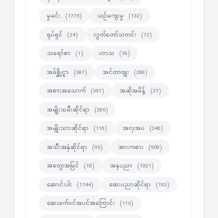
မှုခင်း
ယဉ်ကျေးမှု
(1775)
(132)
ရုပ်ရှင်
လွတ်တော်သတင်း
(24)
(72)
သရော်စာ
ဟာသ
(1)
(76)
အခ်စ္ဆိုင္ရာ
အင်တာဗျုး
(387)
(288)
အစားအသောက်
အဆိုအမိန့်
(397)
(27)
အမျိုးသမီးဆိုင်ရာ
(260)
အမျိုးသားဆိုင်ရာ
အလှအပ
(116)
(346)
အသီးအနှံဆိုင်ရာ
အားကစား
(90)
(509)
အတွေးအမြင်
အနုပညာ
(18)
(1921)
ဆောင်းပါး
ဆေးပညာဆိုင်ရာ
(1744)
(193)
ဆေးဖက်ဝင်အပင်အကြောင်း
(110)