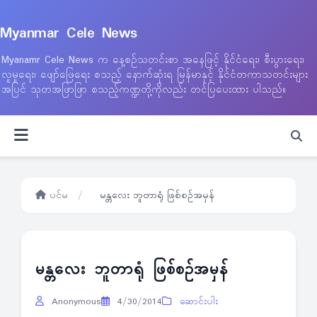
Myanmar Cele News
Myanamr Cele News က နေ့စဉ်သတင်းစာ အနေဖြင့် နိုင်ငံရေး၊ စီးပွားရေး၊
လူမှုရေး၊ ဖျော်ဖြေရေး စသည့် နောက်ဆုံးရ မြန်မာနှင့် နိုင်ငံတကာသတင်းများ
အပြင် သုတအဖြာဖြာ စသည့်ကဏ္ဍတို့ကိုလည်း တင်ပြပေးထား ပါသည်။
ပင်မ
/
မန္တလေး ဘူတာရုံ ဖြစ်စဉ်အမှန်
မန္တလေး ဘူတာရုံ ဖြစ်စဉ်အမှန်
Anonymous
4/30/2014
ဆောင်းပါး