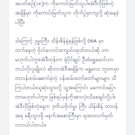
အပတ်စဉ်(၁၈)က ကိုကောင်းမြတ်သူပါ။အဲဒီလိုဖြစ်တဲ့
အချိန်မှာ ကိုကောင်းမြတ်သူက တိုက်ပွဲမှာကျလို့ ဆုံးနေခဲ့
ပါပြီ။
ဒါကြောင့် ဒုမှူးကြီး သိန်းစိန်နဲ့ရန်ဖြစ်လို့ DSA မှာ
တက်နေတဲ့ ဗိုလ်လောင်းကျောင်းထုတ်တယ်ဆို တာ
မဟုတ်ပါဘူး။အဲဒီတုန်းက ရုံပိုင်ချုပ် ဦးစံရွှေမောင်ဟာ
ဘယ်လိုလူမျိုးလဲ ဆိုတာအဲဒီအချိန်က မန္တလေး ဘူတာမှာ
တာဝန်ထမ်းဆောင်ခဲ့တဲ့ ဝန်ထမ်းတော်တော်များများ သိ
ကြပါတယ်။သူဆုံးသွားလို့ သူ့အကြောင်း မကောင်းပြော
တာမဟုတ်ပါဘူး။ ဖြစ်ရပ်မှန်ကိုအားလုံးသိစေချင်လို့ပါ။
အဲဒီလိုဖြစ်တဲ့နေ့က ဒုတိယဗိုလ်မှူး ကြီး သိန်းစိန် တာဝန်
အရ ခရီးသွားဖို့ မနက်အစောကြီးမှာ ရထားလက်မှတ်
လာဝယ်ပါတယ်။