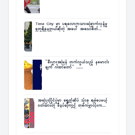
Time City မှာ ပရလောကသားခြောက်လှန့်မှု
တွေရှိနေတယ်ဆိုတဲ့ အပေါ် အသေးစိတ်
ပြန်ပြောပြလာတဲ့ Times City Project
Director ဦးမြတ်မင်း
”စီးပွားအမြန် တက်လွယ်သည့် နမောငါး
ချက် ဂါထာတော်” ……
အပြေးပြိုင်ပွဲမှာ ရွှေတံဆိပ် သုံးခု ရခဲ့ပေမယ့်
ဝတ်ထားတဲ့ ဖိနပ်ကြောင့် တစ်ကမ္ဘာလုံးက
အံ့အားသင့်ခဲ့ရတဲ့ အဖြစ်မှန်