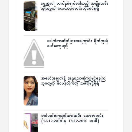
မွေးရာပါ လက်နှစ်ဖက်မပါသည့် အမျိုးသမီး
အံ့သြဖွယ် လေယာဉ်မောင်းလိုင်စင်ရရှိ
ဒေါက်တာဆိတ်ဖွားအကြောင်း ရိုက်ကူးပုံ
ဖော်တော့မည်
အဖော်အချွတ်နဲ့ အနုပညာကြေးမြင့်နေကြ
သူတွေကို ဝေဖန်လိုက်တဲ့ သင်္ဇာမြင့်မိုရ်
တစ်ပတ်စာ၇ရက်သားသမီး ဟောစာတမ်း
(12.12.2019 မှ 18.12.2019 အထိ)