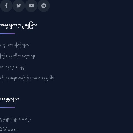
အမွနျလင့ျချမြား
ပငျမစာမကြျနှာ
ကြှနျုပျတို့အကွောငျး
ဆကျသှယျရနျ
ကိုယျရေးအခကြျအလကျမူဝါဒ
ကဏ္ဍများ
ပွညျတှငျးသတငျး
နိုင်ငံတကာ