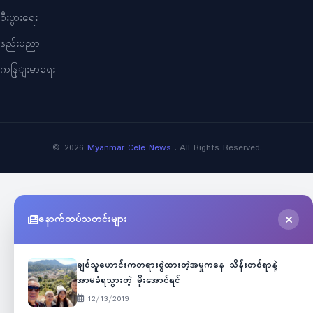
စီးပွားရေး
နည်းပညာ
ကနြျးမာရေး
©
2026
Myanmar Cele News
. All Rights Reserved.
နောက်ထပ်သတင်းများ
ချစ်သူဟောင်းကတရားစွဲထားတဲ့အမှုကနေ သိန်းတစ်ရာနဲ့
အာမခံရသွားတဲ့ မိုးအောင်ရင်
12/13/2019