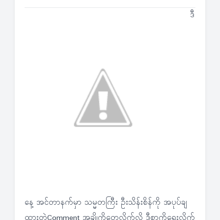
ဒီ
နေ့ အင်တာနက်မှာ သမ္မတကြီး ဦးသိန်းစိန်ကို အပုပ်ချ
ထားတဲ့Comment အချို့ကိုတွေ့လိုက်လို့ ဒီစာကိုရေးလိုက်