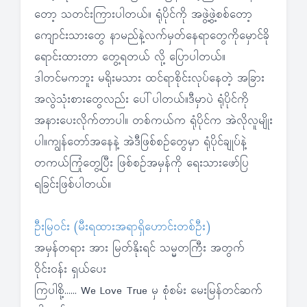
တော့ သတင်းကြားပါတယ်။ ရုံပိုင်ကို အဖွဲ့ဖွဲ့စစ်တော့
ကျောင်းသားတွေ နာမည်နဲ့လက်မှတ်နေရာတွေကိုမှောင်ခို
ရောင်းထားတာ တွေ့ရတယ် လို့ ပြောပါတယ်။
ဒါတင်မကဘူး မရိုးမသား ထင်ရာစိုင်းလုပ်နေတဲ့ အခြား
အလွဲသုံးစားတွေလည်း ပေါ်ပါတယ်။ဒီမှာပဲ ရုံပိုင်ကို
အနားပေးလိုက်တာပါ။ တစ်ကယ်က ရုံပိုင်က အဲလိုလူမျိုး
ပါ။ကျွန်တော်အနေနဲ့ အဲဒီဖြစ်စဉ်တွေမှာ ရုံပိုင်ချုပ်နဲ့
တကယ်ကြုံတွေ့ပြီး ဖြစ်စဉ်အမှန်ကို ရေးသားဖော်ပြ
ရခြင်းဖြစ်ပါတယ်။
ဦးမြဝင်း (မီးရထားအရာရှိဟောင်းတစ်ဦး)
အမှန်တရား အား မြတ်နိုးရင် သမ္မတကြီး အတွက်
ဝိုင်းဝန်း ရှယ်ပေး
ကြပါစို့…… We Love True မှ စုံစမ်း မေးမြန်တင်ဆက်