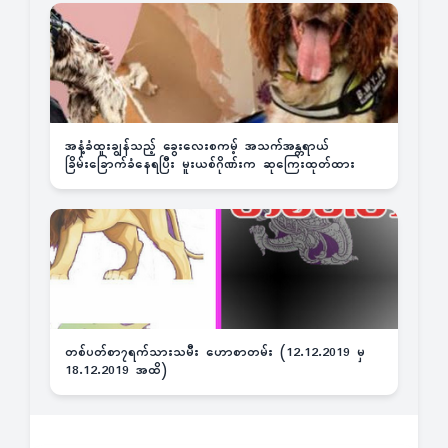
အနံ့ခံထူးချွန်သည့် ခွေးလေးစကမ့် အသက်အန္တရာယ်
ခြိမ်းခြောက်ခံနေရပြီး မူးယစ်ဂိုဏ်းက ဆုကြေးထုတ်ထား
တစ်ပတ်စာ၇ရက်သားသမီး ဟောစာတမ်း (12.12.2019 မှ
18.12.2019 အထိ)