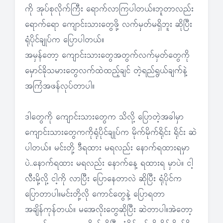
ကို အုပ်စုလိုက်ကြီး ရောက်လာကြပါတယ်။ဘူတာလည်း
ရောက်ရော ကျောင်းသားတွေဖို့ လက်မှတ်မရှိဘူး ဆိုပြီး
ရုံပိုင်ချုပ်က ပြောပါတယ်။
အမှန်တော့ ကျောင်းသားတွေအတွက်လက်မှတ်တွေကို
မှောင်ခိုသမားတွေလက်ထဲထည့်ချင် တဲ့ရည်ရွယ်ချက်နဲ့
အကြံအဖန်လုပ်တာပါ။
ဒါတွေကို ကျောင်းသားတွေက သိလို့ ပြောတဲ့အခါမှာ
ကျောင်းသားတွေကကိုရုံပိုင်ချုပ်က မိုက်မိုက်ရိုင်း ရိုင်း ဆဲ
ပါတယ်။ မင်းတို့ ဒီရထား မရလည်း နောက်ရထားရမှာ
ပဲ..နောက်ရထား မရလည်း နောက်နေ့ ရထားရ မှာပဲ။ ငါ့
လီးမို့လို့ ငါ့ကို လာပြီး ပြောနေတာလဲ ဆိုပြီး ရုံပိုင်က
ပြောတာပါ။မင်းတို့လို ကောင်တွေနဲ့ ပြောရတာ
အချိန်ကုန်တယ်။ မအေလိုးတွေဆိုပြီး ဆဲတာပါ။အဲတော့