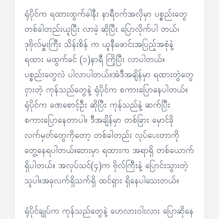
ရုံပိုင်က ရထားထွက်ခါနီး နာရီဝက်အလိုမှာ ပစ္စည်းတွေ
တစ်ခါတည်းယူပြီး လာခဲ့ ဆိုပြီး ပြောလိုက်ပါ တယ်၊
ဒုဗိုလ်မှူးကြီး သိန်းစိန် က ယူနီဖောင်းအပြည့်အစုံနဲ့
ရထား မထွက်ခင် (၁)နာရီ ကြိုပြီး လာပါတယ်။
ပစ္စည်းတွေလဲ ပါလာပါတယ်။အဲဒီအချိန်မှာ ရထားတွဲတွေ
ငှားတဲ့ ကုန်သည်တွေနဲ့ ရုံပိုင်က စကားပြောနေပါတယ်။
ရုံပိုင်က ခဏစောင့်ဦး ဆိုပြီး ကုန်သည်နဲ့ ဆက်ပြီး
စကားပြောနေတာပါ။ ဒီအချိန်မှာ တစ်ခြား မှောင်ခို
လက်မှတ်တွေကိုတော့ တစ်ခါတည်း လုပ်ပေးတာကို
တွေ့နေရပါတယ်။ဘေးမှာ ရထားက အရာရှိ တစ်ယောက်
ရှိပါတယ်။ အလုပ်သင်(၄)က ဗိုလ်ကြီးနဲ့ ပြောင်းသွားတဲ့
သူပါ။အခုလက်ရှိသက်ရှိ ထင်ရှား ရှိနေပါသေးတယ်။
ရုံပိုင်ချုပ်က ကုန်သည်တွေနဲ့ ဟေလားဝါးလား ပြောဆိုနေ