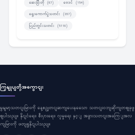
ဆေးမြီးတို
ဗေဒင်
(87)
(154)
ရွေးကောက်ပွဲသတင်း
(397)
ပြည်တွင်းသတင်း
(5116)
ကြှနျုပျတို့အကွောငျး
မွနျမာ့သတငျးမြားကို နေ့စဥျတငျဆကျပေးနသေော သတငျးဝဘျဆိုကျတဈခုဖွ
ဈပါသညျ။ နိုငျငံရေး၊ စီးပှားရေး၊ လူမှုရေး နှင့ျ အခွားသတငျးအခကြျအလ
ကျမြားကို ဖတျရှုနိုငျပါသညျ။