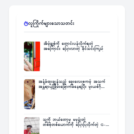
လူကြိုက်များသောသတင်း
အိမ့်ချစ်ကို တောင်းပန်လိုက်ရတဲ့
အကြောင်း ပြောလာတဲ့ ခိုင်သင်းကြည်
အနံ့ခံထူးချွန်သည့် ခွေးလေးစကမ့် အသက်
အန္တရာယ်ခြိမ်းခြောက်ခံနေရပြီး မူးယစ်ဂိုဏ်း
က ဆုကြေးထုတ်ထား
သူ့ကို ဘယ်တော့မှ မမုန်းတဲ့
တစ်စုံတစ်ယောက်ကို ပြောပြလိုက်တဲ့ G-
Fatt