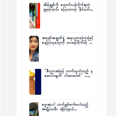
အိမ့်ချစ်ကို တောင်းပန်လိုက်ရတဲ့
အကြောင်း ပြောလာတဲ့ ခိုင်သင်း
ကြည်
အဖော်အချွတ်နဲ့ အနုပညာကြေးမြင့်
နေကြသူတွေကို ဝေဖန်လိုက်တဲ့ သ
င်္ဇာမြင့်မိုရ်
”စီးပွားအမြန် တက်လွယ်သည့် န
မောငါးချက် ဂါထာတော်” ……
မွေးရာပါ လက်နှစ်ဖက်မပါသည့်
အမျိုးသမီး အံ့သြဖွယ်
လေယာဉ်မောင်းလိုင်စင်ရရှိ