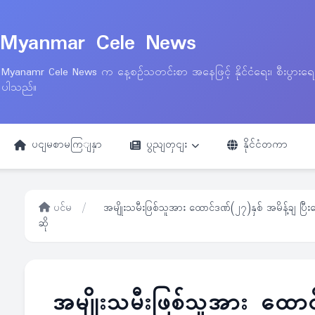
Myanmar Cele News
Myanamr Cele News က နေ့စဉ်သတင်းစာ အနေဖြင့် နိုင်ငံရေး၊ စီးပွားရ
ပါသည်။
ပငျမစာမကြျနှာ
ပွညျတှငျး
နိုင်ငံတကာ
ပင်မ
/
အမျိုးသမီးဖြစ်သူအား ထောင်ဒဏ်(၂၇)နှစ် အမိန့်ချ ပြီးန
ဆို
အမျိုးသမီးဖြစ်သူအား ထောင်