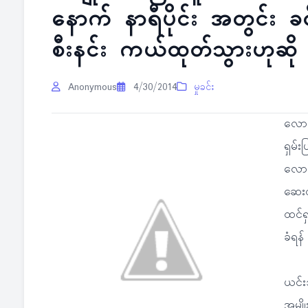
နောက် နာရီပိုင်း အတွင်း ခင
စီးနင်း ကယ်ထုတ်သွားဟုဆို
Anonymous
4/30/2014
မှုခင်း
လောက်
ရှမ်း
လောက်
ဆေးဝါ
ထင်ရ
ခံရန်
ယင်းသ
အမျိ