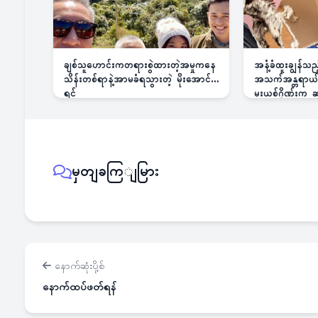
ချစ်သူဟောင်းကတရားစွဲထားတဲ့အမှုကနေ
အနံ့ခံထူးချွန်သ
သိန်းတစ်ရာနဲ့အာမခံရသွားတဲ့ မိုးအောင်
အသက်အန္တရာယ်ခြ
ရင်
မူးယစ်ဂိုဏ်းက
မှတျခကြျမြား
နောက်ဆုံးပို့စ်
နောက်ထပ်ဖတ်ရန်