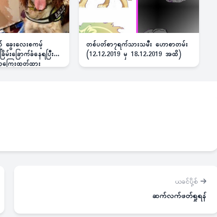
ည့် ခွေးလေးစကမ့်
တစ်ပတ်စာ၇ရက်သားသမီး ဟောစာတမ်း
ိမ်းခြောက်ခံနေရပြီး
(12.12.2019 မှ 18.12.2019 အထိ)
 ဆုကြေးထုတ်ထား
ယခင်ပို့စ်
ဆက်လက်ဖတ်ရှုရန်