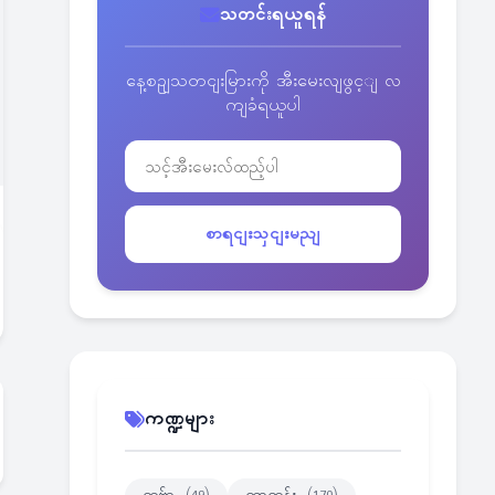
သတင်းရယူရန်
နေ့စဥျသတငျးမြားကို အီးမေးလျဖွင့ျ လ
ကျခံရယူပါ
စာရငျးသှငျးမညျ
ကဏ္ဍများ