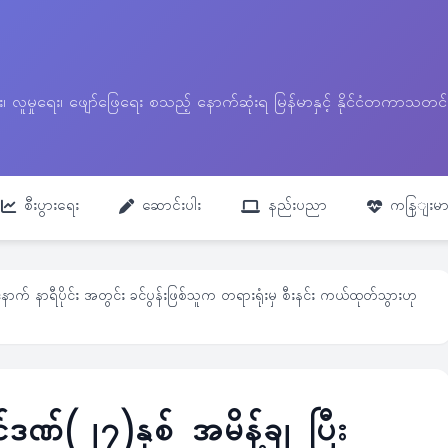
ေး၊ လူမှုရေး၊ ဖျော်ဖြေရေး စသည့် နောက်ဆုံးရ မြန်မာနှင့် နိုင်ငံတကာ
စီးပွားရေး
ဆောင်းပါး
နည်းပညာ
ကနြျးမာ
ောက် နာရီပိုင်း အတွင်း ခင်ပွန်းဖြစ်သူက တရားရုံးမှ စီးနင်း ကယ်ထုတ်သွားဟု
ဒဏ်(၂၇)နှစ် အမိန့်ချ ပြီး