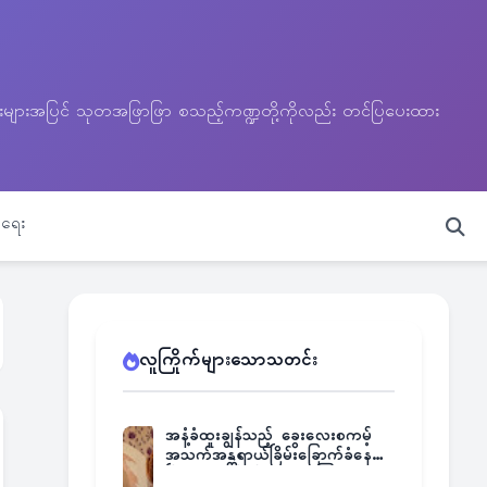
သတင်းများအပြင် သုတအဖြာဖြာ စသည့်ကဏ္ဍတို့ကိုလည်း တင်ပြပေးထား
ရေး
လူကြိုက်များသောသတင်း
အနံ့ခံထူးချွန်သည့် ခွေးလေးစကမ့်
အသက်အန္တရာယ်ခြိမ်းခြောက်ခံနေရ
ပြီး မူးယစ်ဂိုဏ်းက ဆုကြေး