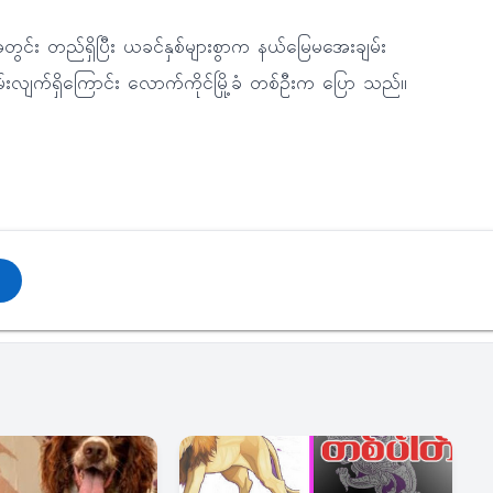
ေသအတွင်း တည်ရှိပြီး ယခင်နှစ်များစွာက နယ်မြေမအေးချမ်း
မ်းလျက်ရှိကြောင်း လောက်ကိုင်မြို့ခံ တစ်ဦးက ပြော သည်။