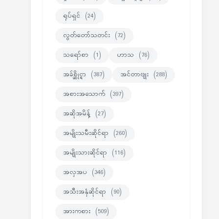
ရုပ်ရှင်
(24)
လွတ်တော်သတင်း
(72)
သရော်စာ
(1)
ဟာသ
(76)
အခ်စ္ဆိုင္ရာ
(387)
အင်တာဗျုး
(288)
အစားအသောက်
(397)
အဆိုအမိန့်
(27)
အမျိုးသမီးဆိုင်ရာ
(260)
အမျိုးသားဆိုင်ရာ
(116)
အလှအပ
(346)
အသီးအနှံဆိုင်ရာ
(90)
အားကစား
(509)