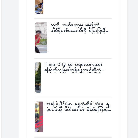
ထုတ်ထား
သူ့ကို ဘယ်တော့မှ မမုန်းတဲ့
တစ်စုံတစ်ယောက်ကို ပြောပြလိုက်
တဲ့ G-Fatt
Time City မှာ ပရလောကသား
ခြောက်လှန့်မှုတွေရှိနေတယ်ဆိုတဲ့
အပေါ် အသေးစိတ်ပြန်ပြောပြလာတဲ့
Times City Project Director ဦး
မြတ်မင်း
အပြေးပြိုင်ပွဲမှာ ရွှေတံဆိပ် သုံးခု ရ
ခဲ့ပေမယ့် ဝတ်ထားတဲ့ ဖိနပ်ကြောင့်
တစ်ကမ္ဘာလုံးက အံ့အားသင့်ခဲ့ရတဲ့
အဖြစ်မှန်