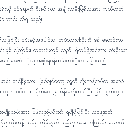
ရုံးသို့ ဝင်ရောက် စီးနင်းကာ အမျိုးသမီးဖြစ်သူအား ကယ်ထုတ်
ခဲ့ကြောင်း သိရ သည်။
သူဖြစ်ပြီး ၎င်းနှင့်အပေါင်းပါ တပ်သားငါးဦးကို ခေါ်ဆောင်ကာ
ြင်းဖြစ် ကြောင်း၊ တရားရုံးတွင် လည်း ရဲတပ်ဖွဲ့အင်အား သုံးဦးသာ
်း အမည်မဖော် လိုသူ အစိုးရဝန်ထမ်းတစ်ဦးက ပြောသည်။
ောင်း တင်ပြီးသား။ ဖြစ်ချင်တော့ သူတို့ ကိုးကန့်တပ်က အရာခံ
 သူက ဝင်တား လိုက်တော့မှ မိန်းမကိုကယ်ပြီး ပြန် ထွက်သွား
ိုးသမီးအား ပြန်လည်ဖမ်းဆီး ရမိပြီဖြစ်ပြီး ယနေ့အထိ
ူကိုမူ ကိုးကန့် တပ်မှ ကိုင်တွယ် မည်ဟု ယူဆ ကြောင်း လောက်