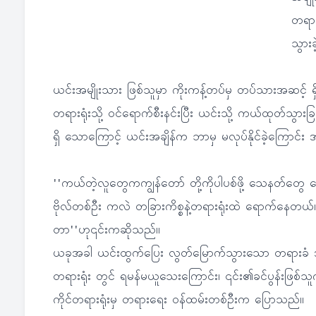
တရား
သွား
ယင်းအမျိုးသား ဖြစ်သူမှာ ကိုးကန့်တပ်မှ တပ်သားအဆင့် ရှိ
တရားရုံးသို့ ဝင်ရောက်စီးနင်းပြီး ယင်းသို့ ကယ်ထုတ်သွားခ
ရှိ သောကြောင့် ယင်းအချိန်က ဘာမှ မလုပ်နိုင်ခဲ့ကြောင
''ကယ်တဲ့လူတွေကကျွန်တော် တို့ကိုပါပစ်ဖို့ သေနတ်တွေ မ
ဗိုလ်တစ်ဦး ကလဲ တခြားကိစ္စနဲ့တရားရုံးထဲ ရောက်နေတယ်။
တာ''ဟု၎င်းကဆိုသည်။
ယခုအခါ ယင်းထွက်ပြေး လွတ်မြောက်သွားသော တရားခံ အမျ
တရားရုံး တွင် ရမန်မယူသေးကြောင်း၊ ၎င်း၏ခင်ပွန်းဖြစ်သ
ကိုင်တရားရုံးမှ တရားရေး ဝန်ထမ်းတစ်ဦးက ပြောသည်။