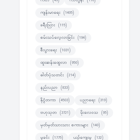
ကဗ်ာ
(49)
ကာတွန်း
(170)
ကျန်းမာရေး
(1405)
ခရီးသြား
(115)
စမ်းသပ်လေ့လာခြင်း
(194)
စီးပွားရေး
(1031)
ထူးဆန်းထွေလာ
(950)
ဓါတ်ပုံသတင်း
(214)
နည်းပညာ
(833)
နိုင္ငံတကာ
(4503)
ပညာရေး
(319)
ဗဟုသုတ
(3721)
မိုးလေဝသ
(95)
မှတ်မှတ်သားသား စကားများ
(140)
မှုခင်း
(1775)
ယဉ်ကျေးမှု
(132)