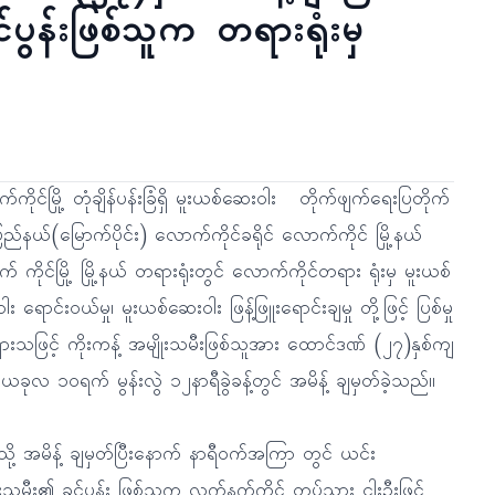
်ပွန်းဖြစ်သူက တရားရုံးမှ
ကိုင်မြို့ တုံချိန်ပန်းခြံရှိ မူးယစ်ဆေးဝါး တိုက်ဖျက်ရေးပြတိုက်
ပြည်နယ်(မြောက်ပိုင်း) လောက်ကိုင်ခရိုင် လောက်ကိုင် မြို့နယ်
 ကိုင်မြို့ မြို့နယ် တရားရုံးတွင် လောက်ကိုင်တရား ရုံးမှ မူးယစ်
း ရောင်းဝယ်မှု၊ မူးယစ်ဆေးဝါး ဖြန့်ဖြူးရောင်းချမှု တို့ဖြင့် ပြစ်မှု
ှားသဖြင့် ကိုးကန့် အမျိုးသမီးဖြစ်သူအား ထောင်ဒဏ် (၂၇)နှစ်ကျ
 ယခုလ ၁ဝရက် မွန်းလွဲ ၁၂နာရီခွဲခန့်တွင် အမိန့် ချမှတ်ခဲ့သည်။
ို့ အမိန့် ချမှတ်ပြီးနောက် နာရီဝက်အကြာ တွင် ယင်း
ုးသမီး၏ ခင်ပွန်း ဖြစ်သူက လက်နက်ကိုင် တပ်သား ငါးဦးဖြင့်