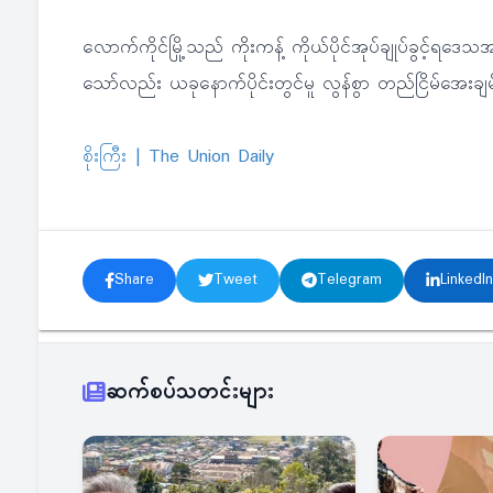
လောက်ကိုင်မြို့သည် ကိုးကန့် ကိုယ်ပိုင်အုပ်ချုပ်ခွင့်ရဒ
သော်လည်း ယခုနောက်ပိုင်းတွင်မူ လွန်စွာ တည်ငြိမ်အေးချ
စိုးကြီး | The Union Daily
Share
Tweet
Telegram
LinkedIn
ဆက်စပ်သတင်းများ