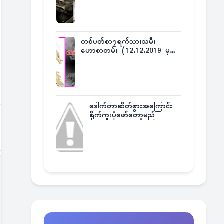
တစ်ပတ်စာ၇ရက်သားသမီး
ဟောစာတမ်း (12.12.2019 မှ
18.12.2019 အထိ)
ဒေါက်တာဆိတ်ဖွားအကြောင်း
ရိုက်ကူးပုံဖော်တော့မည်