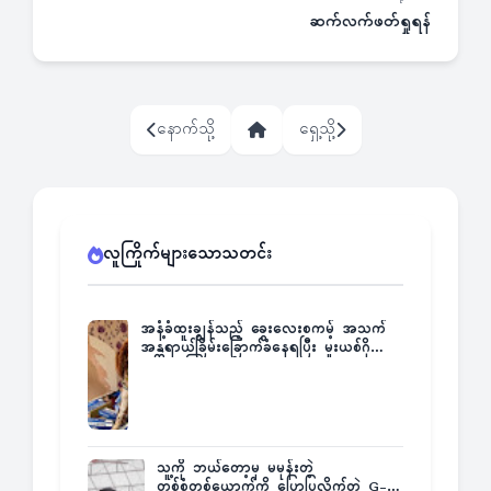
ဆက်လက်ဖတ်ရှုရန်
နောက်သို့
ရှေ့သို့
လူကြိုက်များသောသတင်း
အနံ့ခံထူးချွန်သည့် ခွေးလေးစကမ့် အသက်
အန္တရာယ်ခြိမ်းခြောက်ခံနေရပြီး မူးယစ်ဂိုဏ်း
က ဆုကြေးထုတ်ထား
သူ့ကို ဘယ်တော့မှ မမုန်းတဲ့
တစ်စုံတစ်ယောက်ကို ပြောပြလိုက်တဲ့ G-