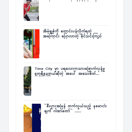
Fatt
အိမ့်ချစ်ကို တောင်းပန်လိုက်ရတဲ့
အကြောင်း ပြောလာတဲ့ ခိုင်သင်းကြည်
Time City မှာ ပရလောကသားခြောက်လှန့်မှု
တွေရှိနေတယ်ဆိုတဲ့ အပေါ် အသေးစိတ်
ပြန်ပြောပြလာတဲ့ Times City Project
Director ဦးမြတ်မင်း
”စီးပွားအမြန် တက်လွယ်သည့် နမောငါး
ချက် ဂါထာတော်” ……