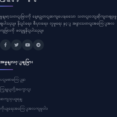
မွနျမာ့သတငျးမြားကို နေ့စဥျတငျဆကျပေးနသေော သတငျးဝဘျဆိုကျတဈခုဖွ
ဈပါသညျ။ နိုငျငံရေး၊ စီးပှားရေး၊ လူမှုရေး နှင့ျ အခွားသတငျးအခကြျအလ
ကျမြားကို ဖတျရှုနိုငျပါသညျ။
အမွနျလင့ျချမြား
ပငျမစာမကြျနှာ
ကြှနျုပျတို့အကွောငျး
ဆကျသှယျရနျ
ကိုယျရေးအခကြျအလကျမူဝါဒ