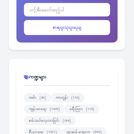
စာရငျးသှငျးမညျ
ကဏ္ဍများ
ကဗ်ာ
ကာတွန်း
(49)
(170)
ကျန်းမာရေး
ခရီးသြား
(1405)
(115)
စမ်းသပ်လေ့လာခြင်း
(194)
စီးပွားရေး
ထူးဆန်းထွေလာ
(1031)
(950)