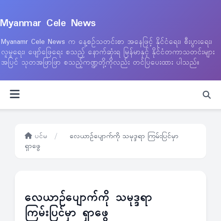
Myanmar Cele News
Myanamr Cele News က နေ့စဉ်သတင်းစာ အနေဖြင့် နိုင်ငံရေး၊ စီးပွားရေး၊
လူမှုရေး၊ ဖျော်ဖြေရေး စသည့် နောက်ဆုံးရ မြန်မာနှင့် နိုင်ငံတကာသတင်းများ
အပြင် သုတအဖြာဖြာ စသည့်ကဏ္ဍတို့ကိုလည်း တင်ပြပေးထား ပါသည်။
ပင်မ
/
လေယာဉ်ပျောက်ကို သမုဒ္ဒရာ ကြမ်းပြင်မှာ
ရှာဖွေ
လေယာဉ်ပျောက်ကို သမုဒ္ဒရာ
ကြမ်းပြင်မှာ ရှာဖွေ