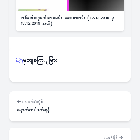
တစ်ပတ်စာ၇ရက်သားသမီး ဟောစာတမ်း (12.12.2019 မှ
18.12.2019 အထိ)
မှတျခကြျမြား
နောက်ဆုံးပို့စ်
နောက်ထပ်ဖတ်ရန်
ယခင်ပို့စ်