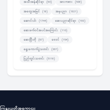
အသီးအနှံဆိုင်ရာ
အားကစား
(90)
(509)
အတွေးအမြင်
အနုပညာ
(18)
(1921)
ဆောင်းပါး
ဆေးပညာဆိုင်ရာ
(1744)
(193)
ဆေးဖက်ဝင်အပင်အကြောင်း
(110)
ဆေးမြီးတို
ဗေဒင်
(87)
(154)
ရွေးကောက်ပွဲသတင်း
(397)
ပြည်တွင်းသတင်း
(5116)
ကြှနျုပျတို့အကွောငျး