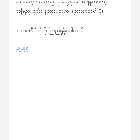
ဒါပေမယ့် လေယာဉ်ကို တွေ့နိုင်ဖို့ အချိန်ကတော့
တဖြည်းဖြည်း နည်းသထက် နည်းလာနေပါပြီ။
သတင်းဗီဒီယိုကို ကြည့်ရှုနိုင်ပါတယ်။
ဘီဘီစီ