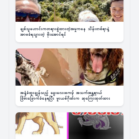
ချစ်သူဟောင်းကတရားစွဲထားတဲ့အမှုကနေ သိန်းတစ်ရာနဲ့
အာမခံရသွားတဲ့ မိုးအောင်ရင်
အနံ့ခံထူးချွန်သည့် ခွေးလေးစကမ့် အသက်အန္တရာယ်
ခြိမ်းခြောက်ခံနေရပြီး မူးယစ်ဂိုဏ်းက ဆုကြေးထုတ်ထား