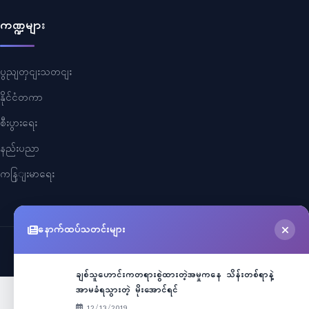
ကဏ္ဍများ
ပွညျတှငျးသတငျး
နိုင်ငံတကာ
စီးပွားရေး
နည်းပညာ
ကနြျးမာရေး
နောက်ထပ်သတင်းများ
©
2026
Myanmar Cele News
. All Rights Reserved.
ချစ်သူဟောင်းကတရားစွဲထားတဲ့အမှုကနေ သိန်းတစ်ရာနဲ့
အာမခံရသွားတဲ့ မိုးအောင်ရင်
12/13/2019