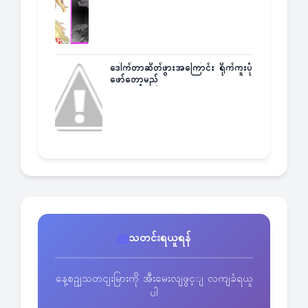
ဒေါက်တာဆိတ်ဖွားအကြောင်း ရိုက်ကူးပုံ
ဖော်တော့မည်
သတင်းရယူရန်
နေ့စဥျသတငျးမြားကို အီးမေးလျဖွင့ျ လကျခံရယူ
ပါ