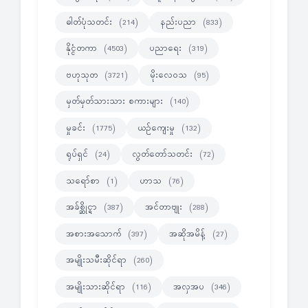
ဓါတ်ပုံသတင်း
နည်းပညာ
(214)
(833)
နိုင္ငံတကာ
ပညာရေး
(4503)
(319)
ဗဟုသုတ
မိုးလေဝသ
(3721)
(95)
မှတ်မှတ်သားသား စကားများ
(140)
မှုခင်း
ယဉ်ကျေးမှု
(1775)
(132)
ရုပ်ရှင်
လွတ်တော်သတင်း
(24)
(72)
သရော်စာ
ဟာသ
(1)
(76)
အခ်စ္ဆိုင္ရာ
အင်တာဗျုး
(387)
(288)
အစားအသောက်
အဆိုအမိန့်
(397)
(27)
အမျိုးသမီးဆိုင်ရာ
(260)
အမျိုးသားဆိုင်ရာ
အလှအပ
(116)
(346)