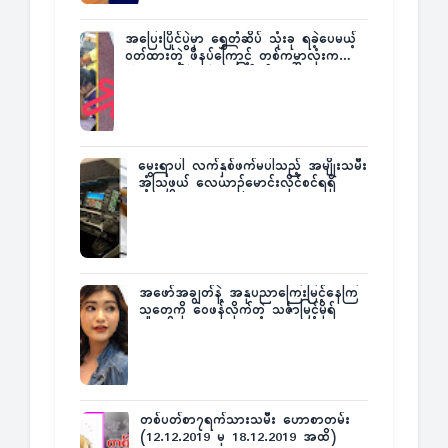
အပြေးပြိုင်ပွဲမှာ ရွှေတံဆိပ် သုံးခု ရခဲ့ပေမယ့်
ဝတ်ထားတဲ့ ဖိနပ်ကြောင့် တစ်ကမ္ဘာလုံးက
အံ့အားသင့်ခဲ့ရတဲ့ အဖြစ်မှန်
မွေးရာပါ လက်နှစ်ဖက်မပါသည့် အမျိုးသမီး
အံ့သြဖွယ် လေယာဉ်မောင်းလိုင်စင်ရရှိ
အဖော်အချွတ်နဲ့ အနုပညာကြေးမြင့်နေကြ
သူတွေကို ဝေဖန်လိုက်တဲ့ သင်္ဇာမြင့်မိုရ်
တစ်ပတ်စာ၇ရက်သားသမီး ဟောစာတမ်း
(12.12.2019 မှ 18.12.2019 အထိ)