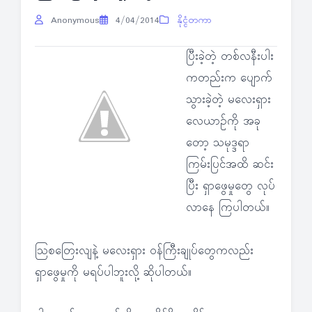
Anonymous
4/04/2014
နိုင္ငံတကာ
ပြီးခဲ့တဲ့ တစ်လနီးပါး
ကတည်းက ပျောက်
သွားခဲ့တဲ့ မလေးရှား
လေယာဉ်ကို အခု
တော့ သမုဒ္ဒရာ
ကြမ်းပြင်အထိ ဆင်း
ပြီး ရှာဖွေမှုတွေ လုပ်
လာနေ ကြပါတယ်။
သြစတြေးလျနဲ့ မလေးရှား ဝန်ကြီးချုပ်တွေကလည်း
ရှာဖွေမှုကို မရပ်ပါဘူးလို့ ဆိုပါတယ်။