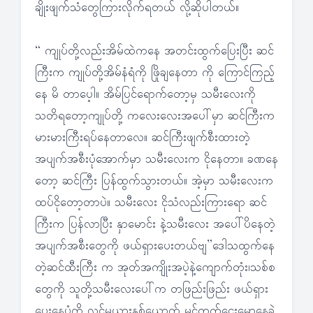
ချိုးဖျက်သံတွေကြားလိုက်ရတယ် လို့ဆိုပါတယ်။
“ ကျုပ်တို့လည်းအိမ်ထဲကနေ အတင်းထွက်ပြေးပြီး ဆင်
ကြီးက ကျုပ်တို့အိမ်နံရံကို ဖြိုချနေတာ ကို ကြောင်ကြည့်
နေ မိ တာပေ့ါ။ အိမ်ပြင်ရောက်တော့မှ သမီးလေးကို
သတိရတော့ကျုပ်တို့ ကလေးလေးအပေါ်မှာ ဆင်ကြီးက
မားမားကြီးရပ်နေတာလေ။ ဆင်ကြီးဖျက်စီးထားတဲ့
အပျက်အစီးပုံအောက်မှာ သမီးလေးက ငိုနေတာ။ ခဏနေ
တော့ ဆင်ကြီး ပြန်ထွက်သွားတယ်။ အဲ့မှာ သမီးလေးက
ထပ်ငိုတော့တာပဲ။ သမီးလေး ငိုသံလည်းကြားရော ဆင်
ကြီးက ပြန်လာပြီး နှာမောင်း နဲ့သမီးလေး အပေါ်ပိနေတဲ့
အပျက်အစီးတွေကို ဖယ်ရှားပေးတယ်ဗျ”ဒေါသထွက်နေ
တဲ့ဆင်ထီးကြီး က အုတ်အကျိုးအပဲ့နဲ့ကျောက်တုံး၊သစ်စ
တွေကို သူတို့သမီးလေးပေါ်က တဖြည်းဖြည်း ဖယ်ရှား
ပေးနေပုံကို လင်မယားနှစ်ယောက် မှင်တက်ငေးမောနေခဲ့