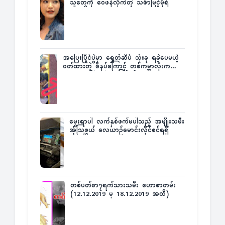
သူတွေကို ဝေဖန်လိုက်တဲ့ သင်္ဇာမြင့်မိုရ်
အပြေးပြိုင်ပွဲမှာ ရွှေတံဆိပ် သုံးခု ရခဲ့ပေမယ့်
ဝတ်ထားတဲ့ ဖိနပ်ကြောင့် တစ်ကမ္ဘာလုံးက
အံ့အားသင့်ခဲ့ရတဲ့ အဖြစ်မှန်
မွေးရာပါ လက်နှစ်ဖက်မပါသည့် အမျိုးသမီး
အံ့သြဖွယ် လေယာဉ်မောင်းလိုင်စင်ရရှိ
တစ်ပတ်စာ၇ရက်သားသမီး ဟောစာတမ်း
(12.12.2019 မှ 18.12.2019 အထိ)