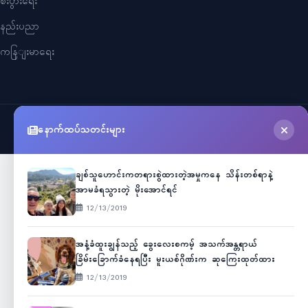
စီးပွားရေး
နည်းပညာ
ကနြျးမာရေး
နောက်ထပ်သတင်းများ
©
2026
Myanmar Cele News
. All Rights Reserved.
ချစ်သူဟောင်းကတရားစွဲထားတဲ့အမှုကနေ သိန်းတစ်ရာနဲ့
အာမခံရသွားတဲ့ မိုးအောင်ရင်
12/13/2019
အနံ့ခံထူးချွန်သည့် ခွေးလေးစကမ့် အသက်အန္တရာယ်
ခြိမ်းခြောက်ခံနေရပြီး မူးယစ်ဂိုဏ်းက ဆုကြေးထုတ်ထား
12/13/2019