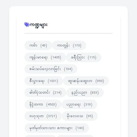
ကဏ္ဍများ
ကဗ်ာ
ကာတွန်း
(49)
(170)
ကျန်းမာရေး
ခရီးသြား
(1405)
(115)
စမ်းသပ်လေ့လာခြင်း
(194)
စီးပွားရေး
ထူးဆန်းထွေလာ
(1031)
(950)
ဓါတ်ပုံသတင်း
နည်းပညာ
(214)
(833)
နိုင္ငံတကာ
ပညာရေး
(4503)
(319)
ဗဟုသုတ
မိုးလေဝသ
(3721)
(95)
မှတ်မှတ်သားသား စကားများ
(140)