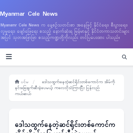
Myanmar Cele News
Myanamr Cele News က နေ့စဉ်သတင်းစာ အနေဖြင့် နိုင်ငံရေး၊ စီးပွားရေး၊
လူမှုရေး၊ ဖျော်ဖြေရေး စသည့် နောက်ဆုံးရ မြန်မာနှင့် နိုင်ငံတကာသတင်းများ
အပြင် သုတအဖြာဖြာ စသည့်ကဏ္ဍတို့ကိုလည်း တင်ပြပေးထား ပါသည်။
ပင်မ
/
ဒေါသထွက်နေတဲ့ဆင်ရိုင်းတစ်ကောင်က အိမ်ကို
နင်းခြေဖျက်ဆီးခဲ့ပေမယ့် ကလေးငိုသံကြားပြီး ပြန်လည်
ကယ်ဆယ်
ဒေါသထွက်နေတဲ့ဆင်ရိုင်းတစ်ကောင်က