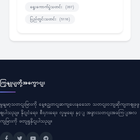
ရွေးကောက်ပွဲသတင်း
(397)
ပြည်တွင်းသတင်း
(5116)
ကြှနျုပျတို့အကွောငျး
မွနျမာ့သတငျးမြားကို နေ့စဥျတငျဆကျပေးနသေော သတငျးဝဘျဆိုကျတဈခုဖွ
ဈပါသညျ။ နိုငျငံရေး၊ စီးပှားရေး၊ လူမှုရေး နှင့ျ အခွားသတငျးအခကြျအလ
ကျမြားကို ဖတျရှုနိုငျပါသညျ။