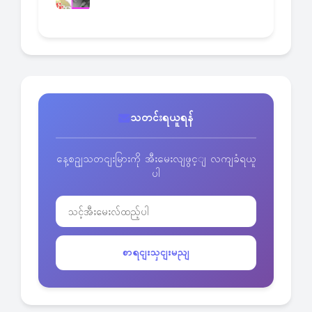
သတင်းရယူရန်
နေ့စဥျသတငျးမြားကို အီးမေးလျဖွင့ျ လကျခံရယူ
ပါ
စာရငျးသှငျးမညျ