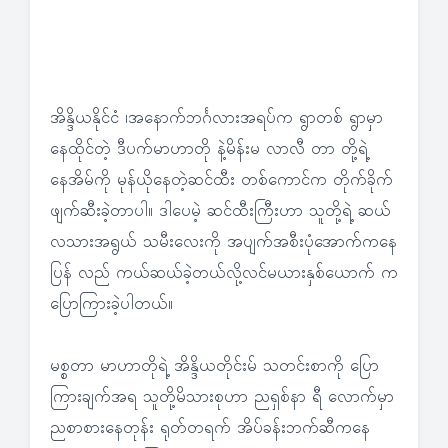
အိန္ဒိယနိုင်ငံ ၊အနောက်ဘင်္ဂလားအရပ်က ရွာတစ် ရွာမှာ
နေထိုင်တဲ့ ဒီပက်မာဟာတို နဲ့မိန်းမ လာလီ တာ တို့ရဲ့
နေအိမ်ကို မုန်ယိုနေတဲ့ဆင်ထီး တစ်ကောင်က တိုက်ခိုက်
ဖျက်ဆီးခဲ့တာပါ။ ဒါပေမဲ့ ဆင်ထီးကြီးဟာ သူတို့ရဲ့ ဆယ်
လသားအရွယ် သမီးလေးကို အပျက်အစီးပုံအောက်ကနေ
ပြန် လည် ကယ်ဆယ်ခဲ့တယ်လို့လင်မယားနှစ်ယောက် က
ပြောကြားခဲ့ပါတယ်။
မစ္စတာ မာဟာတိုရဲ့ အိန္ဒိယတိုင်းမ် သတင်းစာကို ပြော
ကြားချက်အရ သူတို့မိသားစုဟာ ညရှစ်နာ ရီ လောက်မှာ
ညစာစားနေတုန်း ရုတ်တရက် အိပ်ခန်းဘက်ဆီကနေ