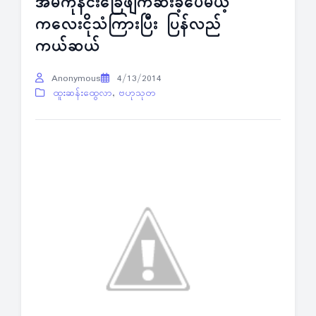
အိမ်ကိုနင်းခြေဖျက်ဆီးခဲ့ပေမယ့်
ကလေးငိုသံကြားပြီး ပြန်လည်
ကယ်ဆယ်
Anonymous
4/13/2014
ထူးဆန်းထွေလာ
,
ဗဟုသုတ