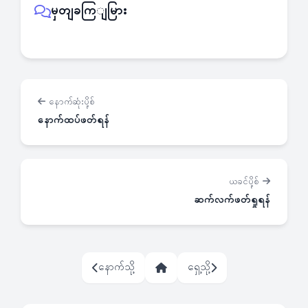
မှတျခကြျမြား
နောက်ဆုံးပို့စ်
နောက်ထပ်ဖတ်ရန်
ယခင်ပို့စ်
ဆက်လက်ဖတ်ရှုရန်
နောက်သို့
ရှေ့သို့