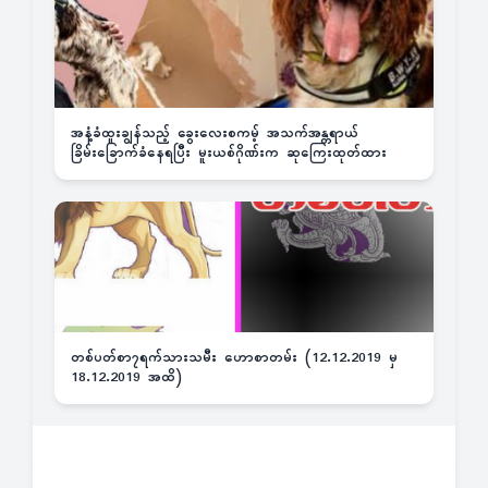
အနံ့ခံထူးချွန်သည့် ခွေးလေးစကမ့် အသက်အန္တရာယ်
ခြိမ်းခြောက်ခံနေရပြီး မူးယစ်ဂိုဏ်းက ဆုကြေးထုတ်ထား
တစ်ပတ်စာ၇ရက်သားသမီး ဟောစာတမ်း (12.12.2019 မှ
18.12.2019 အထိ)