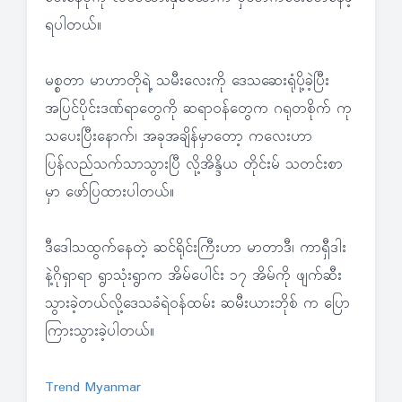
ရပါတယ်။
မစ္စတာ မာဟာတိုရဲ့ သမီးလေးကို ဒေသဆေးရုံပို့ခဲ့ပြီး
အပြင်ပိုင်းဒဏ်ရာတွေကို ဆရာဝန်တွေက ဂရုတစိုက် ကု
သပေးပြီးနောက်၊ အခုအချိန်မှာတော့ ကလေးဟာ
ပြန်လည်သက်သာသွားပြီ လို့အိန္ဒိယ တိုင်းမ် သတင်းစာ
မှာ ဖော်ပြထားပါတယ်။
ဒီဒေါသထွက်နေတဲ့ ဆင်ရိုင်းကြီးဟာ မာတာဒီ၊ ကာရှီဒါး
နဲ့ဂိုရှာရာ ရွာသုံးရွာက အိမ်ပေါင်း ၁၇ အိမ်ကို ဖျက်ဆီး
သွားခဲ့တယ်လို့ဒေသခံရဲဝန်ထမ်း ဆမီးယားဘိုစ် က ပြော
ကြားသွားခဲ့ပါတယ်။
Trend Myanmar