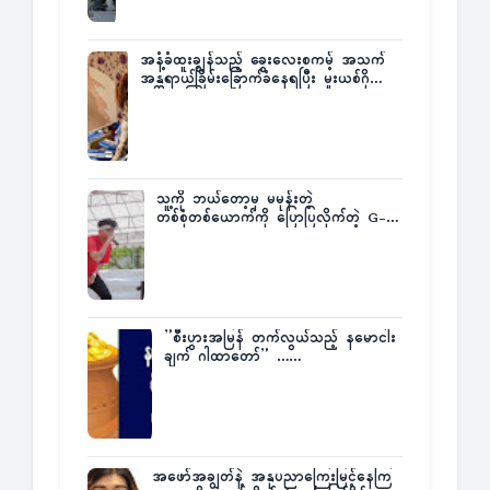
အနံ့ခံထူးချွန်သည့် ခွေးလေးစကမ့် အသက်
အန္တရာယ်ခြိမ်းခြောက်ခံနေရပြီး မူးယစ်ဂိုဏ်း
က ဆုကြေးထုတ်ထား
သူ့ကို ဘယ်တော့မှ မမုန်းတဲ့
တစ်စုံတစ်ယောက်ကို ပြောပြလိုက်တဲ့ G-
Fatt
”စီးပွားအမြန် တက်လွယ်သည့် နမောငါး
ချက် ဂါထာတော်” ……
အဖော်အချွတ်နဲ့ အနုပညာကြေးမြင့်နေကြ