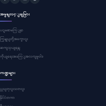
အမွနျလင့ျချမြား
ပငျမစာမကြျနှာ
ကြှနျုပျတို့အကွောငျး
ဆကျသှယျရနျ
ကိုယျရေးအခကြျအလကျမူဝါဒ
ကဏ္ဍများ
ပွညျတှငျးသတငျး
နိုင်ငံတကာ