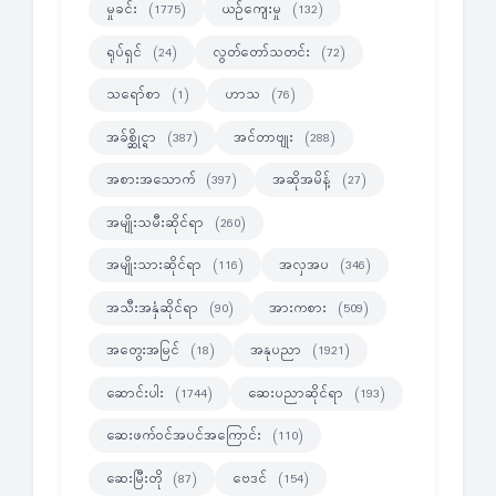
မှုခင်း
ယဉ်ကျေးမှု
(1775)
(132)
ရုပ်ရှင်
လွတ်တော်သတင်း
(24)
(72)
သရော်စာ
ဟာသ
(1)
(76)
အခ်စ္ဆိုင္ရာ
အင်တာဗျုး
(387)
(288)
အစားအသောက်
အဆိုအမိန့်
(397)
(27)
အမျိုးသမီးဆိုင်ရာ
(260)
အမျိုးသားဆိုင်ရာ
အလှအပ
(116)
(346)
အသီးအနှံဆိုင်ရာ
အားကစား
(90)
(509)
အတွေးအမြင်
အနုပညာ
(18)
(1921)
ဆောင်းပါး
ဆေးပညာဆိုင်ရာ
(1744)
(193)
ဆေးဖက်ဝင်အပင်အကြောင်း
(110)
ဆေးမြီးတို
ဗေဒင်
(87)
(154)