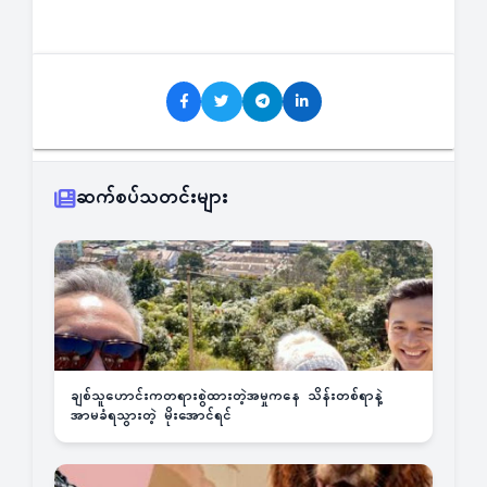
ဆက်စပ်သတင်းများ
ချစ်သူဟောင်းကတရားစွဲထားတဲ့အမှုကနေ သိန်းတစ်ရာနဲ့
အာမခံရသွားတဲ့ မိုးအောင်ရင်