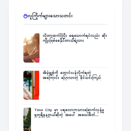
လူကြိုက်များသောသတင်း
လိုတာထက်ပိုပြီး ရေသောက်ရင်လည်း ဆိုး
ကျိုးဖြစ်စေနိုင်တာသိရဲ့လား
အိမ့်ချစ်ကို တောင်းပန်လိုက်ရတဲ့
အကြောင်း ပြောလာတဲ့ ခိုင်သင်းကြည်
Time City မှာ ပရလောကသားခြောက်လှန့်မှု
တွေရှိနေတယ်ဆိုတဲ့ အပေါ် အသေးစိတ်
ပြန်ပြောပြလာတဲ့ Times City Project
Director ဦးမြတ်မင်း