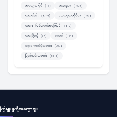
အတွေးအမြင်
အနုပညာ
(18)
(1921)
ဆောင်းပါး
ဆေးပညာဆိုင်ရာ
(1744)
(193)
ဆေးဖက်ဝင်အပင်အကြောင်း
(110)
ဆေးမြီးတို
ဗေဒင်
(87)
(154)
ရွေးကောက်ပွဲသတင်း
(397)
ပြည်တွင်းသတင်း
(5116)
ကြှနျုပျတို့အကွောငျး