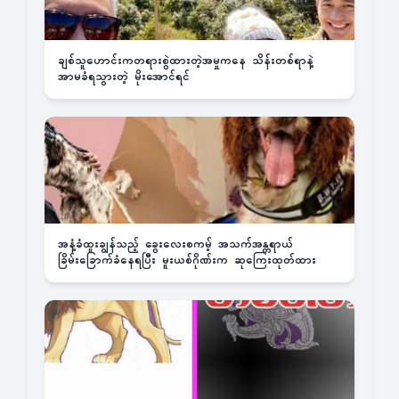
ချစ်သူဟောင်းကတရားစွဲထားတဲ့အမှုကနေ သိန်းတစ်ရာနဲ့
အာမခံရသွားတဲ့ မိုးအောင်ရင်
အနံ့ခံထူးချွန်သည့် ခွေးလေးစကမ့် အသက်အန္တရာယ်
ခြိမ်းခြောက်ခံနေရပြီး မူးယစ်ဂိုဏ်းက ဆုကြေးထုတ်ထား