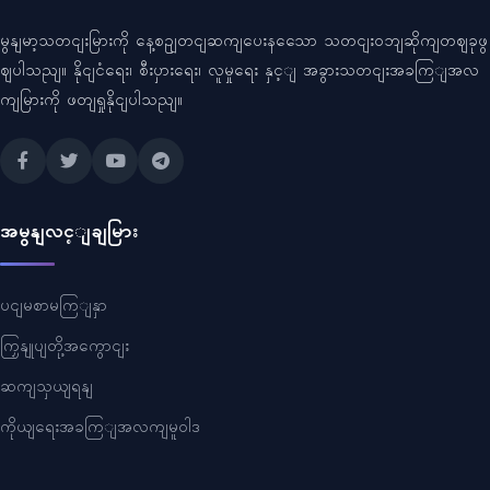
မွနျမာ့သတငျးမြားကို နေ့စဥျတငျဆကျပေးနသေော သတငျးဝဘျဆိုကျတဈခုဖွ
ဈပါသညျ။ နိုငျငံရေး၊ စီးပှားရေး၊ လူမှုရေး နှင့ျ အခွားသတငျးအခကြျအလ
ကျမြားကို ဖတျရှုနိုငျပါသညျ။
အမွနျလင့ျချမြား
ပငျမစာမကြျနှာ
ကြှနျုပျတို့အကွောငျး
ဆကျသှယျရနျ
ကိုယျရေးအခကြျအလကျမူဝါဒ