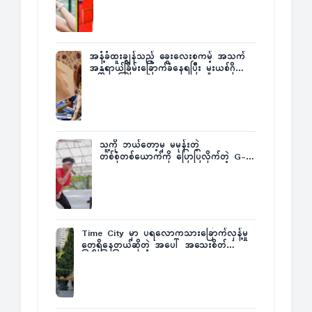
အနံ့ခံထူးချွန်သည့် ခွေးလေးစကမ့် အသက်
အန္တရာယ်ခြိမ်းခြောက်ခံနေရပြီး မူးယစ်ဂိုဏ်း
က ဆုကြေးထုတ်ထား
သူ့ကို ဘယ်တော့မှ မမုန်းတဲ့
တစ်စုံတစ်ယောက်ကို ပြောပြလိုက်တဲ့ G-
Fatt
Time City မှာ ပရလောကသားခြောက်လှန့်မှု
တွေရှိနေတယ်ဆိုတဲ့ အပေါ် အသေးစိတ်
ပြန်ပြောပြလာတဲ့ Times City Project
Director ဦးမြတ်မင်း