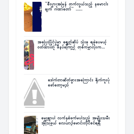
”စီးပွားအမြန် တက်လွယ်သည့် နမောငါး
ချက် ဂါထာတော်” ……
အပြေးပြိုင်ပွဲမှာ ရွှေတံဆိပ် သုံးခု ရခဲ့ပေမယ့်
ဝတ်ထားတဲ့ ဖိနပ်ကြောင့် တစ်ကမ္ဘာလုံးက
အံ့အားသင့်ခဲ့ရတဲ့ အဖြစ်မှန်
ဒေါက်တာဆိတ်ဖွားအကြောင်း ရိုက်ကူးပုံ
ဖော်တော့မည်
မွေးရာပါ လက်နှစ်ဖက်မပါသည့် အမျိုးသမီး
အံ့သြဖွယ် လေယာဉ်မောင်းလိုင်စင်ရရှိ