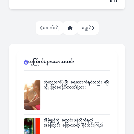
နောက်သို့
ရှေ့သို့
လူကြိုက်များသောသတင်း
လိုတာထက်ပိုပြီး ရေသောက်ရင်လည်း ဆိုး
ကျိုးဖြစ်စေနိုင်တာသိရဲ့လား
အိမ့်ချစ်ကို တောင်းပန်လိုက်ရတဲ့
အကြောင်း ပြောလာတဲ့ ခိုင်သင်းကြည်