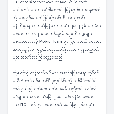
ITC ကတ်၏သက်တမ်းမှာ တစ်နှစ်ဖြစ်ပြီး ကတ်
မှတ်ပုံတင် ကြေး ကျပ်ငါးသောင်း မြန်မာ့ စီးပွားရေးဘဏ်
သို့ ပေးသွင်းရ မည်ဖြစ်ကြောင်း စီးပွားကူးသန်း
ဝန်ကြီးဌာနက ထုတ်ပြန်ထား သည်။ ၂၀၁၂ နှစ်လယ်ပိုင်း
မှစတင်ကာ တရားမဝင်ကုန်သွယ်မှုများကို ရွေ့လျား
စစ်ဆေးရေးအဖွဲ့ Mobile Team များဖြင့် ဖမ်းဆီးစစ်ဆေး
အရေးယူခဲ့ရာ ကုမ္ပဏီမထူထောင်နိုင်သော ကုန်သည်ငယ်
များ အခက်အခဲကြုံတွေ့ခဲ့ရသည်။
ထို့ကြောင့် ကုန်သည်ငယ်များ အဆင်ပြေစေရေး လိုင်စင်
မလိုဘဲ တင်သွင်း၊ တင်ပို့ပြုလုပ်နိုင်မည့် တစ်နိုင်တစ်ပိုင်
ကုန်သွယ်ခွင့်ကတ်များထုတ်ပေးရန် ပြည်တွင်း လုပ်ငန်း
ရှင်များက တောင်းဆိုခဲ့ပြီး ၂၀၁၂ နှစ်ကုန်ပိုင်းမှစတင်
ကာ ITC ကတ်များ စတင်ထုတ် ပေးခဲ့ခြင်းဖြစ်သည်။