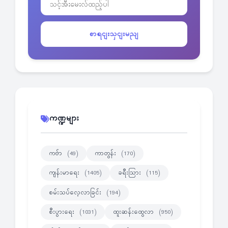
စာရငျးသှငျးမညျ
ကဏ္ဍများ
ကဗ်ာ
ကာတွန်း
(49)
(170)
ကျန်းမာရေး
ခရီးသြား
(1405)
(115)
စမ်းသပ်လေ့လာခြင်း
(194)
စီးပွားရေး
ထူးဆန်းထွေလာ
(1031)
(950)