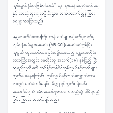
ကုန်သွယ်နိုင်မှာဖြစ်ပါတယ်’’ ဟု ကူးသန်းရောင်းဝယ်ရေး
နှင့် စားသုံးသူရေးရာဦးစီးဌာန လက်ထောက်ညွှန်ကြား
ရေးမှူးကပြောသည်။
မန္တလေးတိုင်းဒေသကြီး ကုန်သည်များနှင့်စက်မှုလက်မှု
လုပ်ငန်းရှင်များအသင်း (MR CCI)အသင်းဝင်ဖြစ်ပြီး
ကုမ္ပဏီ ထူထောင်ထားခြင်းမရှိသေးသည့် မန္တလေးတိုင်း
ဒေသကြီးအတွင်း နေထိုင်သူ အသက်(၁၈) နှစ်ပြည့် ပြီး
သူမည်သူ့ကိုမဆို တစ်နိုင်တစ်ပိုင်ကုန်သွယ်ခွင့်ကတ်များ
ထုတ်ပေးနေကြောင်း၊ ကုန်သွယ်ခွင့်ကတ်လျှောက်ထား
ရာတွင် မှတ်ပုံတင်မူရင်း၊ မိတ္တူ၊ရပ်ကွက်၊ ရဲစခန်း
ထောက်ခံချက်၊ အိမ်ထောင်စုဇယား စသည်တို့ ပါရှိရမည်
ဖြစ်ကြောင်း သတင်းရရှိသည်။