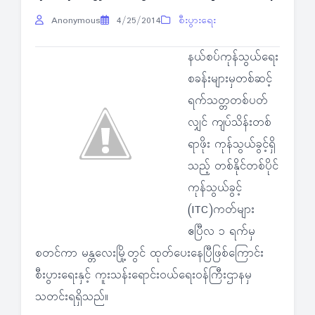
Anonymous
4/25/2014
စီးပွားရေး
နယ်စပ်ကုန်သွယ်ရေး
စခန်းများမှတစ်ဆင့်
ရက်သတ္တတစ်ပတ်
လျှင် ကျပ်သိန်းတစ်
ရာဖိုး ကုန်သွယ်ခွင့်ရှိ
သည့် တစ်နိုင်တစ်ပိုင်
ကုန်သွယ်ခွင့်
(ITC)ကတ်များ
ဧပြီလ ၁ ရက်မှ
စတင်ကာ မန္တလေးမြို့တွင် ထုတ်ပေးနေပြီဖြစ်ကြောင်း
စီးပွားရေးနှင့် ကူးသန်းရောင်းဝယ်ရေးဝန်ကြီးဌာနမှ
သတင်းရရှိသည်။