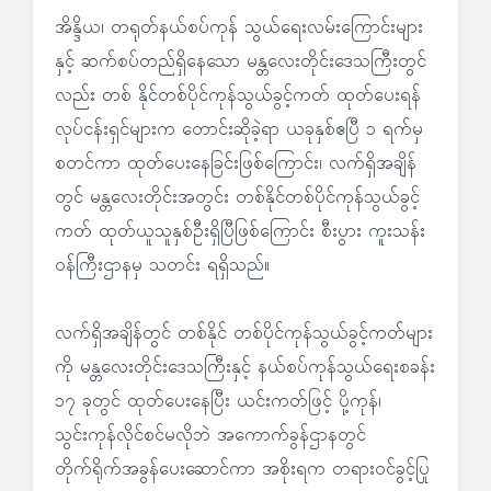
အိန္ဒိယ၊ တရုတ်နယ်စပ်ကုန် သွယ်ရေးလမ်းကြောင်းများ
နှင့် ဆက်စပ်တည်ရှိနေသော မန္တလေးတိုင်းဒေသကြီးတွင်
လည်း တစ် နိုင်တစ်ပိုင်ကုန်သွယ်ခွင့်ကတ် ထုတ်ပေးရန်
လုပ်ငန်းရှင်များက တောင်းဆိုခဲ့ရာ ယခုနှစ်ဧပြီ ၁ ရက်မှ
စတင်ကာ ထုတ်ပေးနေခြင်းဖြစ်ကြောင်း၊ လက်ရှိအချိန်
တွင် မန္တလေးတိုင်းအတွင်း တစ်နိုင်တစ်ပိုင်ကုန်သွယ်ခွင့်
ကတ် ထုတ်ယူသူနှစ်ဦးရှိပြီဖြစ်ကြောင်း စီးပွား ကူးသန်း
ဝန်ကြီးဌာနမှ သတင်း ရရှိသည်။
လက်ရှိအချိန်တွင် တစ်နိုင် တစ်ပိုင်ကုန်သွယ်ခွင့်ကတ်များ
ကို မန္တလေးတိုင်းဒေသကြီးနှင့် နယ်စပ်ကုန်သွယ်ရေးစခန်း
၁၇ ခုတွင် ထုတ်ပေးနေပြီး ယင်းကတ်ဖြင့် ပို့ကုန်၊
သွင်းကုန်လိုင်စင်မလိုဘဲ အကောက်ခွန်ဌာနတွင်
တိုက်ရိုက်အခွန်ပေးဆောင်ကာ အစိုးရက တရားဝင်ခွင့်ပြု