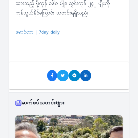
ထားသည့် ပို့ကုန် ၁၆၀ မျိုး၊ သွင်းကုန် ၂၄၂ မျိုးကို
ကုန်သွယ်နိုင်ကြောင်း သတင်းရရှိသည်။
မောင်တာ | 7day daily
ဆက်စပ်သတင်းများ