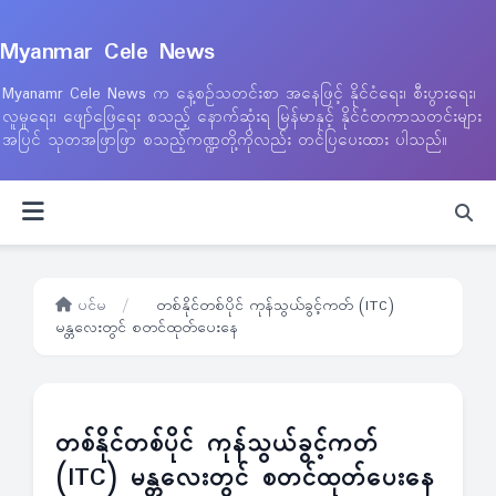
Myanmar Cele News
Myanamr Cele News က နေ့စဉ်သတင်းစာ အနေဖြင့် နိုင်ငံရေး၊ စီးပွားရေး၊
လူမှုရေး၊ ဖျော်ဖြေရေး စသည့် နောက်ဆုံးရ မြန်မာနှင့် နိုင်ငံတကာသတင်းများ
အပြင် သုတအဖြာဖြာ စသည့်ကဏ္ဍတို့ကိုလည်း တင်ပြပေးထား ပါသည်။
ပင်မ
/
တစ်နိုင်တစ်ပိုင် ကုန်သွယ်ခွင့်ကတ် (ITC)
မန္တလေးတွင် စတင်ထုတ်ပေးနေ
တစ်နိုင်တစ်ပိုင် ကုန်သွယ်ခွင့်ကတ်
(ITC) မန္တလေးတွင် စတင်ထုတ်ပေးနေ