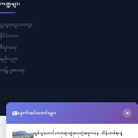
ကဏ္ဍများ
ပွညျတှငျးသတငျး
နိုင်ငံတကာ
စီးပွားရေး
နည်းပညာ
ကနြျးမာရေး
©
2026
Myanmar Cele News
. All Rights Reserved.
နောက်ထပ်သတင်းများ
ချစ်သူဟောင်းကတရားစွဲထားတဲ့အမှုကနေ သိန်းတစ်ရာနဲ့