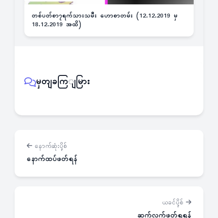
တစ်ပတ်စာ၇ရက်သားသမီး ဟောစာတမ်း (12.12.2019 မှ
18.12.2019 အထိ)
မှတျခကြျမြား
နောက်ဆုံးပို့စ်
နောက်ထပ်ဖတ်ရန်
ယခင်ပို့စ်
ဆက်လက်ဖတ်ရှုရန်