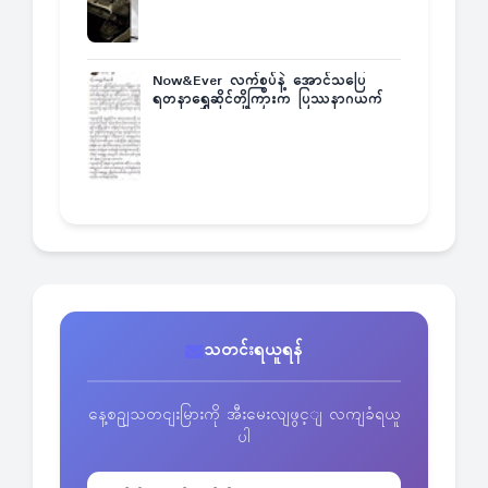
Now&Ever လက်စွပ်နဲ့ အောင်သပြေ
ရတနာရွှေဆိုင်တို့ကြားက ပြဿနာဂယက်
သတင်းရယူရန်
နေ့စဥျသတငျးမြားကို အီးမေးလျဖွင့ျ လကျခံရယူ
ပါ