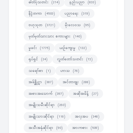
ဓါတ်ပုံသတင်း
နည်းပညာ
(214)
(833)
နိုင္ငံတကာ
ပညာရေး
(4503)
(319)
ဗဟုသုတ
မိုးလေဝသ
(3721)
(95)
မှတ်မှတ်သားသား စကားများ
(140)
မှုခင်း
ယဉ်ကျေးမှု
(1775)
(132)
ရုပ်ရှင်
လွတ်တော်သတင်း
(24)
(72)
သရော်စာ
ဟာသ
(1)
(76)
အခ်စ္ဆိုင္ရာ
အင်တာဗျုး
(387)
(288)
အစားအသောက်
အဆိုအမိန့်
(397)
(27)
အမျိုးသမီးဆိုင်ရာ
(260)
အမျိုးသားဆိုင်ရာ
အလှအပ
(116)
(346)
အသီးအနှံဆိုင်ရာ
အားကစား
(90)
(509)