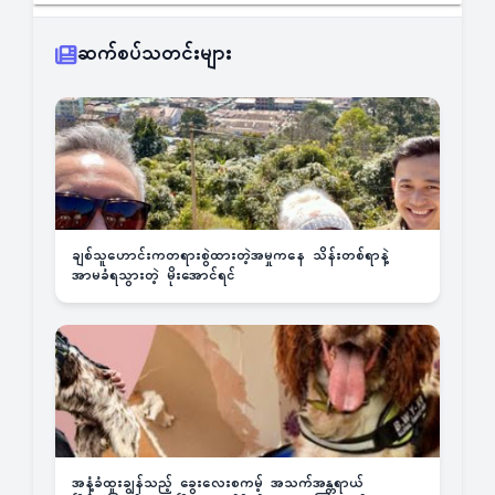
ဆက်စပ်သတင်းများ
ချစ်သူဟောင်းကတရားစွဲထားတဲ့အမှုကနေ သိန်းတစ်ရာနဲ့
အာမခံရသွားတဲ့ မိုးအောင်ရင်
အနံ့ခံထူးချွန်သည့် ခွေးလေးစကမ့် အသက်အန္တရာယ်