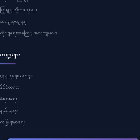
ကြှနျုပျတို့အကွောငျး
ဆကျသှယျရနျ
ကိုယျရေးအခကြျအလကျမူဝါဒ
ကဏ္ဍများ
ပွညျတှငျးသတငျး
နိုင်ငံတကာ
စီးပွားရေး
နည်းပညာ
ကနြျးမာရေး