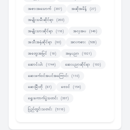
အစားအသောက်
အဆိုအမိန့်
(397)
(27)
အမျိုးသမီးဆိုင်ရာ
(260)
အမျိုးသားဆိုင်ရာ
အလှအပ
(116)
(346)
အသီးအနှံဆိုင်ရာ
အားကစား
(90)
(509)
အတွေးအမြင်
အနုပညာ
(18)
(1921)
ဆောင်းပါး
ဆေးပညာဆိုင်ရာ
(1744)
(193)
ဆေးဖက်ဝင်အပင်အကြောင်း
(110)
ဆေးမြီးတို
ဗေဒင်
(87)
(154)
ရွေးကောက်ပွဲသတင်း
(397)
ပြည်တွင်းသတင်း
(5116)