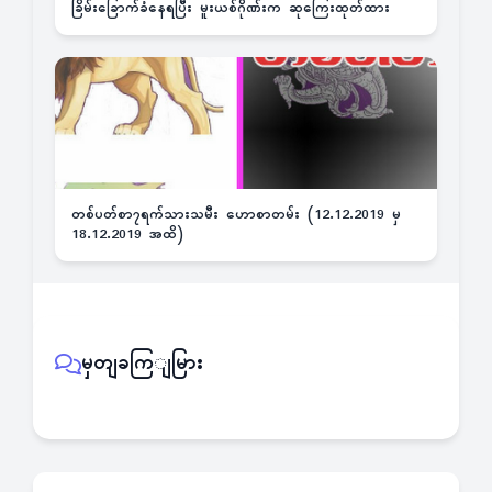
ခြိမ်းခြောက်ခံနေရပြီး မူးယစ်ဂိုဏ်းက ဆုကြေးထုတ်ထား
တစ်ပတ်စာ၇ရက်သားသမီး ဟောစာတမ်း (12.12.2019 မှ
18.12.2019 အထိ)
မှတျခကြျမြား