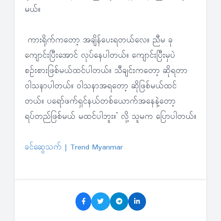
မယ်။
ကားရိုက်ကတော့ အချိန်ပေးရတယ်လေ။ ညီမ ခု
ကျောင်းပြီးအောင် လုပ်နေပါတယ်။ ကျောင်းပြီးမှပဲ
စဉ်းစားဖြစ်မယ်ထင်ပါတယ်။ သီချင်းကတော့ ဆိုရတာ
ဝါသနာပါတယ်။ ဝါသနာအရတော့ ဆိုဖြစ်မယ်ထင်
တယ်။ ပရော်ဖက်ရှင်နယ်တစ်ယောက်အနေနဲ့တော့
ရပ်တည်ဖြစ်မယ် မထင်ပါဘူး။’ လို့ သူမက ပြောပါတယ်။
ခင်ဆွေသက် | Trend Myanmar