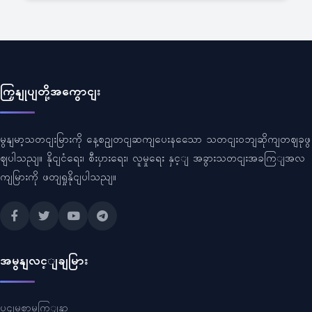
ကြှနျုပျတို့အကွောငျး
မွနျမာ့သတငျးမြားကို နေ့စဥျတငျဆကျပေးနသေော သတငျးဝဘျဆိုကျတဈခုဖွ
ဈပါသညျ။ နိုငျငံရေး၊ စီးပှားရေး၊ လူမှုရေး နှင့ျ အခွားသတငျးအခကြျအလ
ကျမြားကို ဖတျရှုနိုငျပါသညျ။
အမွနျလင့ျချမြား
ပငျမစာမကြျနှာ