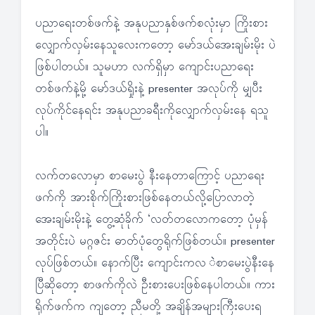
ပညာရေးတစ်ဖက်နဲ့ အနုပညာနှစ်ဖက်စလုံးမှာ ကြိုးစား
လျှောက်လှမ်းနေသူလေးကတော့ မော်ဒယ်အေးချမ်းမိုး ပဲ
ဖြစ်ပါတယ်။ သူမဟာ လက်ရှိမှာ ကျောင်းပညာရေး
တစ်ဖက်နဲ့မို့ မော်ဒယ်ရှိုးနဲ့ presenter အလုပ်ကို မျှပီး
လုပ်ကိုင်နေရင်း အနုပညာခရီးကိုလျှောက်လှမ်းနေ ရသူ
ပါ။
လက်တလောမှာ စာမေးပွဲ နီးနေတာကြောင့် ပညာရေး
ဖက်ကို အားစိုက်ကြိုးစားဖြစ်နေတယ်လို့ပြောလာတဲ့
အေးချမ်းမိုးနဲ့ တွေ့ဆုံခိုက် ‘လတ်တလောကတော့ ပုံမှန်
အတိုင်းပဲ မဂ္ဂဇင်း ဓာတ်ပုံတွေရိုက်ဖြစ်တယ်။ presenter
လုပ်ဖြစ်တယ်။ နောက်ပြီး ကျောင်းကလ ဲစာမေးပွဲနီးနေ
ပြီဆိုတော့ စာဖက်ကိုလဲ ဦးစားပေးဖြစ်နေပါတယ်။ ကား
ရိုက်ဖက်က ကျတော့ ညီမတို့ အချိန်အများကြီးပေးရ