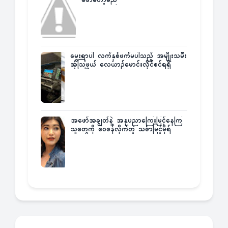
ဖော်တော့မည်
မွေးရာပါ လက်နှစ်ဖက်မပါသည့် အမျိုးသမီး
အံ့သြဖွယ် လေယာဉ်မောင်းလိုင်စင်ရရှိ
အဖော်အချွတ်နဲ့ အနုပညာကြေးမြင့်နေကြ
သူတွေကို ဝေဖန်လိုက်တဲ့ သင်္ဇာမြင့်မိုရ်