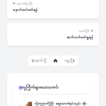
နောက်ဆုံးပို့စ်
နောက်ထပ်ဖတ်ရန်
ယခင်ပို့စ်
ဆက်လက်ဖတ်ရှုရန်
နောက်သို့
ရှေ့သို့
လူကြိုက်များသောသတင်း
လိုတာထက်ပိုပြီး ရေသောက်ရင်လည်း ဆိုး