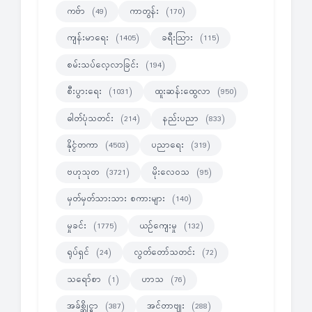
ကဗ်ာ
ကာတွန်း
(49)
(170)
ကျန်းမာရေး
ခရီးသြား
(1405)
(115)
စမ်းသပ်လေ့လာခြင်း
(194)
စီးပွားရေး
ထူးဆန်းထွေလာ
(1031)
(950)
ဓါတ်ပုံသတင်း
နည်းပညာ
(214)
(833)
နိုင္ငံတကာ
ပညာရေး
(4503)
(319)
ဗဟုသုတ
မိုးလေဝသ
(3721)
(95)
မှတ်မှတ်သားသား စကားများ
(140)
မှုခင်း
ယဉ်ကျေးမှု
(1775)
(132)
ရုပ်ရှင်
လွတ်တော်သတင်း
(24)
(72)
သရော်စာ
ဟာသ
(1)
(76)
အခ်စ္ဆိုင္ရာ
အင်တာဗျုး
(387)
(288)