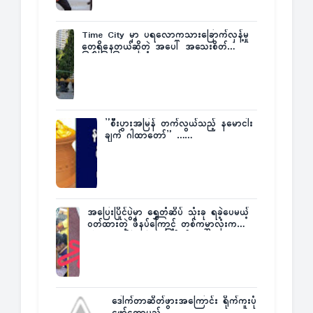
Time City မှာ ပရလောကသားခြောက်လှန့်မှု
တွေရှိနေတယ်ဆိုတဲ့ အပေါ် အသေးစိတ်
ပြန်ပြောပြလာတဲ့ Times City Project
Director ဦးမြတ်မင်း
”စီးပွားအမြန် တက်လွယ်သည့် နမောငါး
ချက် ဂါထာတော်” ……
အပြေးပြိုင်ပွဲမှာ ရွှေတံဆိပ် သုံးခု ရခဲ့ပေမယ့်
ဝတ်ထားတဲ့ ဖိနပ်ကြောင့် တစ်ကမ္ဘာလုံးက
အံ့အားသင့်ခဲ့ရတဲ့ အဖြစ်မှန်
ဒေါက်တာဆိတ်ဖွားအကြောင်း ရိုက်ကူးပုံ