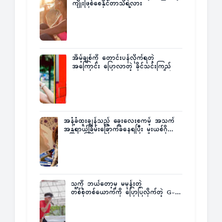
ကျိုးဖြစ်စေနိုင်တာသိရဲ့လား
အိမ့်ချစ်ကို တောင်းပန်လိုက်ရတဲ့
အကြောင်း ပြောလာတဲ့ ခိုင်သင်းကြည်
အနံ့ခံထူးချွန်သည့် ခွေးလေးစကမ့် အသက်
အန္တရာယ်ခြိမ်းခြောက်ခံနေရပြီး မူးယစ်ဂိုဏ်း
က ဆုကြေးထုတ်ထား
သူ့ကို ဘယ်တော့မှ မမုန်းတဲ့
တစ်စုံတစ်ယောက်ကို ပြောပြလိုက်တဲ့ G-
Fatt