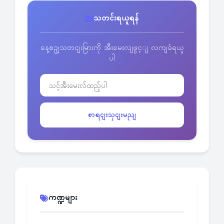
သတင်းရယူရန်
နေ့စဥျသတငျးမြားကို အီးမေးလျဖွင့ျ လကျခံရယူ
ပါ
စာရငျးသှငျးမညျ
ကဏ္ဍများ