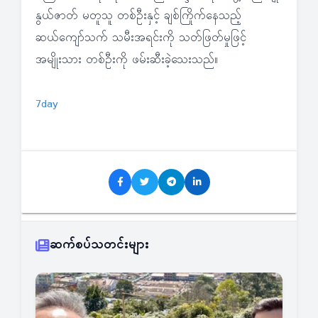
နွယ်ဇာတ် မတူသူ တစ်ဦးနှင့် ချစ်ကြိုက်နေသည့်
ဆယ်ကျော်သက် သမီးအရင်းကို သတ်ဖြတ်မှုဖြင့်
အမျိုးသား တစ်ဦးကို ဖမ်းဆီးခဲ့သေးသည်။
7day
ဆက်စပ်သတင်းများ