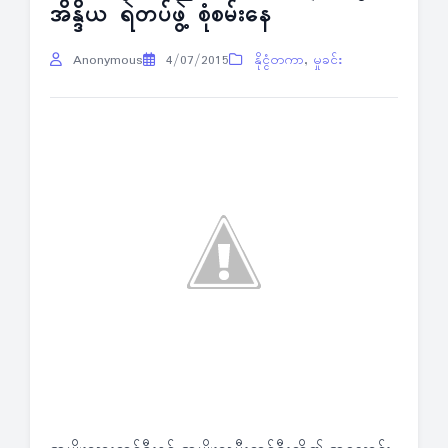
အိန္ဒိယ ရဲတပ်ဖွဲ့ စုံစမ်းနေ
Anonymous
4/07/2015
နိုင္ငံတကာ
,
မှုခင်း