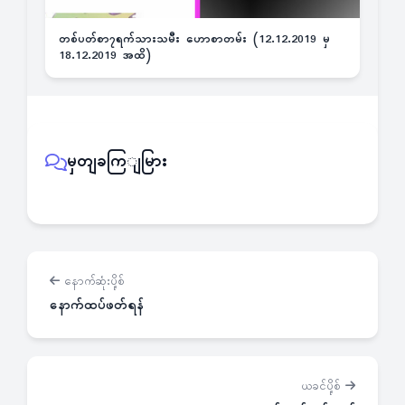
တစ်ပတ်စာ၇ရက်သားသမီး ဟောစာတမ်း (12.12.2019 မှ
18.12.2019 အထိ)
မှတျခကြျမြား
နောက်ဆုံးပို့စ်
နောက်ထပ်ဖတ်ရန်
ယခင်ပို့စ်