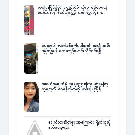
အပြေးပြိုင်ပွဲမှာ ရွှေတံဆိပ် သုံးခု ရခဲ့ပေမယ့်
ဝတ်ထားတဲ့ ဖိနပ်ကြောင့် တစ်ကမ္ဘာလုံးက
အံ့အားသင့်ခဲ့ရတဲ့ အဖြစ်မှန်
မွေးရာပါ လက်နှစ်ဖက်မပါသည့် အမျိုးသမီး
အံ့သြဖွယ် လေယာဉ်မောင်းလိုင်စင်ရရှိ
အဖော်အချွတ်နဲ့ အနုပညာကြေးမြင့်နေကြ
သူတွေကို ဝေဖန်လိုက်တဲ့ သင်္ဇာမြင့်မိုရ်
ဒေါက်တာဆိတ်ဖွားအကြောင်း ရိုက်ကူးပုံ
ဖော်တော့မည်