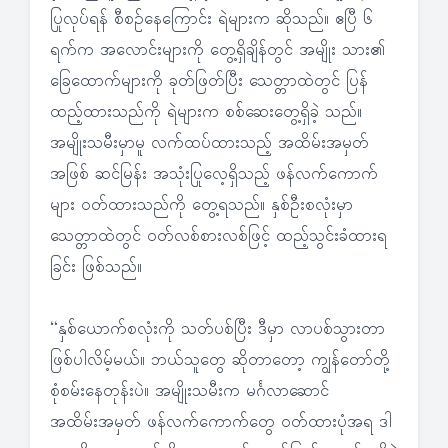
ပြုလုပ်ရန် စီစဉ်နေကြောင်း ရဲများက ဆိုသည်။ ဧပြီ ၆
ရက်က အလောင်းများကို တွေ့ရှိချိန်တွင် အမျိုး သား၏
ခြေထောက်များကို ခုတ်ဖြတ်ပြီး သေတ္တာထဲတွင် ပြန်
ထည့်ထားသည်ကို ရဲများက စစ်ဆေးတွေ့ရှိခဲ့ သည်။
အမျိုးသမီးမှာမူ လက်ထပ်ထားသည့် အထိမ်းအမှတ်
အဖြစ် ဆင်မြန်း အသုံးပြုလေ့ရှိသည့် ဖန်လက်ကောက်
များ ဝတ်ထားသည်ကို တွေ့ရသည်။ နှစ်ဦးစလုံးမှာ
သေတ္တာထဲတွင် ဝတ်လစ်စားလစ်ဖြင့် ထည့်သွင်းခံထားရ
ခြင်း ဖြစ်သည်။
“နှစ်ယောက်စလုံးကို သတ်ပစ်ပြီး ဒီမှာ လာပစ်သွားတာ
ဖြစ်ပါလိမ့်မယ်။ ဘယ်သူတွေ ဆိုတာတော့ ကျွန်တော်တို့
စုံစမ်းနေတုန်းပဲ။ အမျိုးသမီးက မင်္ဂလာဆောင်
အထိမ်းအမှတ် ဖန်လက်ကောက်တွေ ဝတ်ထားပုံအရ ဒါ