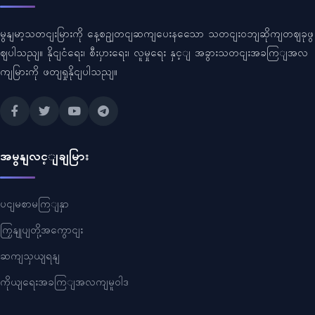
မွနျမာ့သတငျးမြားကို နေ့စဥျတငျဆကျပေးနသေော သတငျးဝဘျဆိုကျတဈခုဖွ
ဈပါသညျ။ နိုငျငံရေး၊ စီးပှားရေး၊ လူမှုရေး နှင့ျ အခွားသတငျးအခကြျအလ
ကျမြားကို ဖတျရှုနိုငျပါသညျ။
အမွနျလင့ျချမြား
ပငျမစာမကြျနှာ
ကြှနျုပျတို့အကွောငျး
ဆကျသှယျရနျ
ကိုယျရေးအခကြျအလကျမူဝါဒ