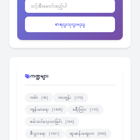
စာရငျးသှငျးမညျ
ကဏ္ဍများ
ကဗ်ာ
ကာတွန်း
(49)
(170)
ကျန်းမာရေး
ခရီးသြား
(1405)
(115)
စမ်းသပ်လေ့လာခြင်း
(194)
စီးပွားရေး
ထူးဆန်းထွေလာ
(1031)
(950)