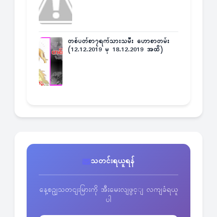
တစ်ပတ်စာ၇ရက်သားသမီး ဟောစာတမ်း
(12.12.2019 မှ 18.12.2019 အထိ)
သတင်းရယူရန်
နေ့စဥျသတငျးမြားကို အီးမေးလျဖွင့ျ လကျခံရယူ
ပါ