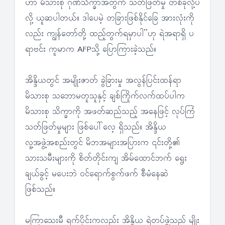
ဟာ မိသားစု ဂုဏ်သိက္ခာအတွက် သတ်ဖြတ်မှု တစ်ခုလို့ပဲ
လို့ ယူဆပါတယ်။ ဒါပေမဲ့ တခြားဖြစ်နိုင်ခြေ အားလုံးကို
လည်း ကျွန်တော်တို့ ထည့်တွက်ရမှာပါ”ဟု ရဲအရာရှိ ပ
ရာဗင်း ကူမာက AFPသို့ ပြောကြားခဲ့သည်။
အိန္ဒိယတွင် အမျိုးဇာတ် ခွဲခြားမှု အလွန်ပြင်းထန်ရာ
မိသားစု သဘောမတူသူနှင့် ချစ်ကြိုက်လက်ထပ်ပါက
မိသားစု သိက္ခာကို အဖတ်ဆည်သည့် အနေဖြင့် လုပ်ကြံ
သတ်ဖြတ်မှုများ ဖြစ်ပေါ်လေ့ ရှိသည်။ အိန္ဒိယ
လူ့အဖွဲ့အစည်းတွင် မိဘအများအပြားက ၎င်းတို့၏
သားသမီးများကို စိတ်တိုင်းကျ အိမ်ထောင်ဘက် ရွေး
ချယ်ခွင့် မပေးဘဲ ဝင်ရောက်စွက်ဖက် စီမံနေဆဲ
ဖြစ်သည်။
မကြာသေးမီ ရက်ပိုင်းကလည်း အိန္ဒိယ ရဲတပ်ဖွဲ့သည် မျိုး