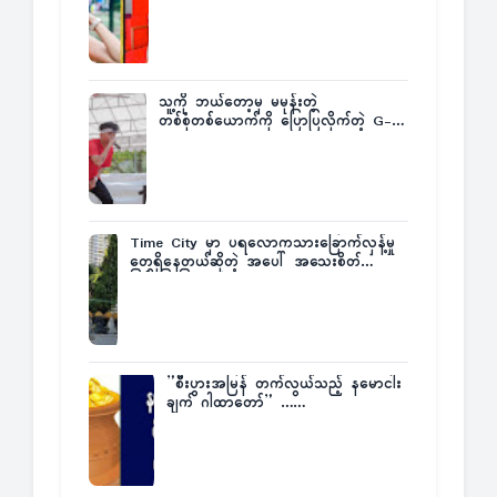
သူ့ကို ဘယ်တော့မှ မမုန်းတဲ့
တစ်စုံတစ်ယောက်ကို ပြောပြလိုက်တဲ့ G-
Fatt
Time City မှာ ပရလောကသားခြောက်လှန့်မှု
တွေရှိနေတယ်ဆိုတဲ့ အပေါ် အသေးစိတ်
ပြန်ပြောပြလာတဲ့ Times City Project
Director ဦးမြတ်မင်း
”စီးပွားအမြန် တက်လွယ်သည့် နမောငါး
ချက် ဂါထာတော်” ……