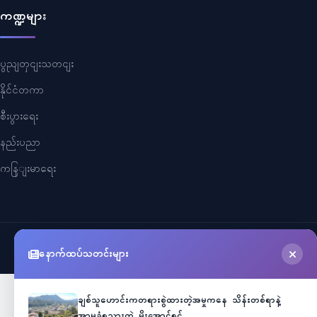
ကဏ္ဍများ
ပွညျတှငျးသတငျး
နိုင်ငံတကာ
စီးပွားရေး
နည်းပညာ
ကနြျးမာရေး
©
2026
Myanmar Cele News
. All Rights Reserved.
နောက်ထပ်သတင်းများ
ချစ်သူဟောင်းကတရားစွဲထားတဲ့အမှုကနေ သိန်းတစ်ရာနဲ့
အာမခံရသွားတဲ့ မိုးအောင်ရင်