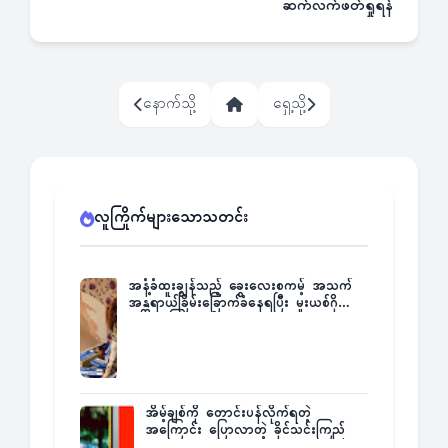
ဆက်လက်ဖတ်ရှုရန်
နောက်သို့
ရှေ့သို့
လူကြိုက်များသောသတင်း
အနံ့ခံထူးချွန်သည့် ခွေးလေးစကမ့် အသက်
အန္တရာယ်ခြိမ်းခြောက်ခံနေရပြီး မူးယစ်ဂိုဏ်း
က ဆုကြေးထုတ်ထား
အိမ့်ချစ်ကို တောင်းပန်လိုက်ရတဲ့
အကြောင်း ပြောလာတဲ့ ခိုင်သင်းကြည်