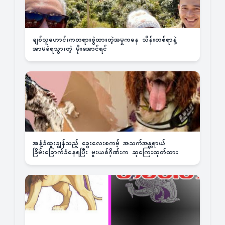
ချစ်သူဟောင်းကတရားစွဲထားတဲ့အမှုကနေ သိန်းတစ်ရာနဲ့
အာမခံရသွားတဲ့ မိုးအောင်ရင်
အနံ့ခံထူးချွန်သည့် ခွေးလေးစကမ့် အသက်အန္တရာယ်
ခြိမ်းခြောက်ခံနေရပြီး မူးယစ်ဂိုဏ်းက ဆုကြေးထုတ်ထား