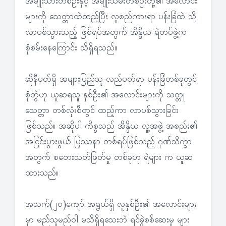
အမျိုးသားတစ်ဦးနှင့် အမျိုးသမီးတစ်ဦးတို့၏ အလောင်း
များကို သေတ္တာထဲထည့်ပြီး လူစည်ကားရာ ပန်းခြံထဲ သို့
လာပစ်သွားသည့် ဖြစ်ရပ်အတွက် အိန္ဒိယ ရဲတပ်ဖွဲ့က
စုံစမ်းနေကြောင်း သိရှိရသည်။
ဆိုနီပတ်ရှိ အများပြည်သူ လည်ပတ်ရာ ပန်းခြံတစ်ခုတွင်
စုံတွဲဟု ယူဆရသူ နှစ်ဦး၏ အလောင်းများကို သတ္တု
သေတ္တာ တစ်လုံးစီတွင် ထည့်ကာ လာပစ်သွားခြင်း
ဖြစ်သည်။ အဆိုပါ ကိစ္စသည် အိန္ဒိယ လူ့အဖွဲ့ အစည်း၏
အငြင်းပွားဖွယ် ပြဿနာ တစ်ရပ်ဖြစ်သည့် ဂုဏ်သိက္ခာ
အတွက် စတေးသတ်ဖြတ်မှု တစ်ခုဟု ရဲများ က ယူဆ
ထားသည်။
အသက်(၂၀)ကျော် အရွယ်ရှိ လူနှစ်ဦး၏ အလောင်းများ
မှာ မည်သူမည်ဝါ မသိရှိရသေးဘဲ ရင်ခွဲစစ်ဆေးမှု များ