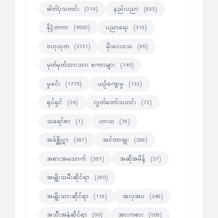
ဓါတ်ပုံသတင်း
နည်းပညာ
(214)
(833)
နိုင္ငံတကာ
ပညာရေး
(4503)
(319)
ဗဟုသုတ
မိုးလေဝသ
(3721)
(95)
မှတ်မှတ်သားသား စကားများ
(140)
မှုခင်း
ယဉ်ကျေးမှု
(1775)
(132)
ရုပ်ရှင်
လွတ်တော်သတင်း
(24)
(72)
သရော်စာ
ဟာသ
(1)
(76)
အခ်စ္ဆိုင္ရာ
အင်တာဗျုး
(387)
(288)
အစားအသောက်
အဆိုအမိန့်
(397)
(27)
အမျိုးသမီးဆိုင်ရာ
(260)
အမျိုးသားဆိုင်ရာ
အလှအပ
(116)
(346)
အသီးအနှံဆိုင်ရာ
အားကစား
(90)
(509)