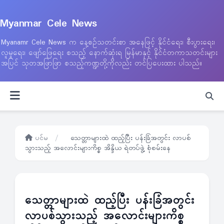
Myanmar Cele News
Myanamr Cele News က နေ့စဉ်သတင်းစာ အနေဖြင့် နိုင်ငံရေး၊ စီးပွားရေး၊
လူမှုရေး၊ ဖျော်ဖြေရေး စသည့် နောက်ဆုံးရ မြန်မာနှင့် နိုင်ငံတကာသတင်းများ
အပြင် သုတအဖြာဖြာ စသည့်ကဏ္ဍတို့ကိုလည်း တင်ပြပေးထား ပါသည်။
ပင်မ
/
သေတ္တာများထဲ ထည့်ပြီး ပန်းခြံအတွင်း လာပစ်
သွားသည့် အလောင်းများကိစ္စ အိန္ဒိယ ရဲတပ်ဖွဲ့ စုံစမ်းနေ
သေတ္တာများထဲ ထည့်ပြီး ပန်းခြံအတွင်း
လာပစ်သွားသည့် အလောင်းများကိစ္စ