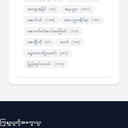
အတွေးအမြင်
အနုပညာ
(18)
(1921)
ဆောင်းပါး
ဆေးပညာဆိုင်ရာ
(1744)
(193)
ဆေးဖက်ဝင်အပင်အကြောင်း
(110)
ဆေးမြီးတို
ဗေဒင်
(87)
(154)
ရွေးကောက်ပွဲသတင်း
(397)
ပြည်တွင်းသတင်း
(5116)
ကြှနျုပျတို့အကွောငျး