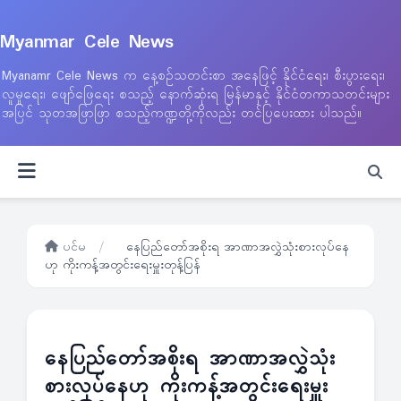
Myanmar Cele News
Myanamr Cele News က နေ့စဉ်သတင်းစာ အနေဖြင့် နိုင်ငံရေး၊ စီးပွားရေး၊
လူမှုရေး၊ ဖျော်ဖြေရေး စသည့် နောက်ဆုံးရ မြန်မာနှင့် နိုင်ငံတကာသတင်းများ
အပြင် သုတအဖြာဖြာ စသည့်ကဏ္ဍတို့ကိုလည်း တင်ပြပေးထား ပါသည်။
ပင်မ
/
နေပြည်တော်အစိုးရ အာဏာအလွှဲသုံးစားလုပ်နေ
ဟု ကိုးကန့်အတွင်းရေးမှူးတုန့်ပြန်
နေပြည်တော်အစိုးရ အာဏာအလွှဲသုံး
စားလုပ်နေဟု ကိုးကန့်အတွင်းရေးမှူး