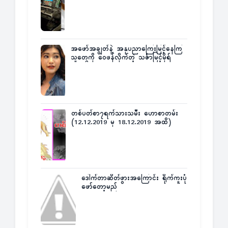
အဖော်အချွတ်နဲ့ အနုပညာကြေးမြင့်နေကြ
သူတွေကို ဝေဖန်လိုက်တဲ့ သင်္ဇာမြင့်မိုရ်
တစ်ပတ်စာ၇ရက်သားသမီး ဟောစာတမ်း
(12.12.2019 မှ 18.12.2019 အထိ)
ဒေါက်တာဆိတ်ဖွားအကြောင်း ရိုက်ကူးပုံ
ဖော်တော့မည်