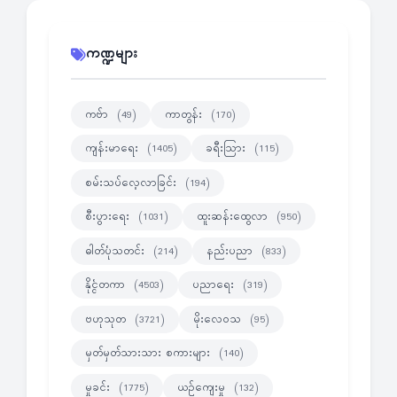
ကဏ္ဍများ
ကဗ်ာ
ကာတွန်း
(49)
(170)
ကျန်းမာရေး
ခရီးသြား
(1405)
(115)
စမ်းသပ်လေ့လာခြင်း
(194)
စီးပွားရေး
ထူးဆန်းထွေလာ
(1031)
(950)
ဓါတ်ပုံသတင်း
နည်းပညာ
(214)
(833)
နိုင္ငံတကာ
ပညာရေး
(4503)
(319)
ဗဟုသုတ
မိုးလေဝသ
(3721)
(95)
မှတ်မှတ်သားသား စကားများ
(140)
မှုခင်း
ယဉ်ကျေးမှု
(1775)
(132)