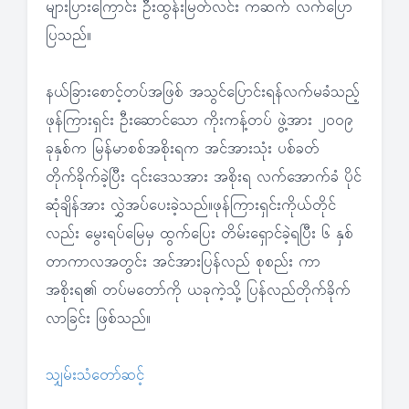
များပြားကြောင်း ဦးထွန်းမြတ်လင်း ကဆက် လက်ပြော
ပြသည်။
နယ်ခြားစောင့်တပ်အဖြစ် အသွင်ပြောင်းရန်လက်မခံသည့်
ဖုန်ကြားရှင်း ဦးဆောင်သော ကိုးကန့်တပ် ဖွဲ့အား ၂၀၀၉
ခုနှစ်က မြန်မာစစ်အစိုးရက အင်အားသုံး ပစ်ခတ်
တိုက်ခိုက်ခဲ့ပြီး ၎င်းဒေသအား အစိုးရ လက်အောက်ခံ ပိုင်
ဆုံချိန်အား လွှဲအပ်ပေးခဲ့သည်။ဖုန်ကြားရှင်းကိုယ်တိုင်
လည်း မွေးရပ်မြေမှ ထွက်ပြေး တိမ်းရှောင်ခဲ့ရပြီး ၆ နှစ်
တာကာလအတွင်း အင်အားပြန်လည် စုစည်း ကာ
အစိုးရ၏ တပ်မတော်ကို ယခုကဲ့သို့ ပြန်လည်တိုက်ခိုက်
လာခြင်း ဖြစ်သည်။
သျှမ်းသံတော်ဆင့်