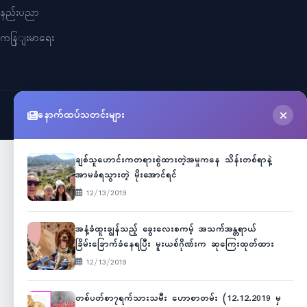
နည်းပညာ
ကနြျးမာရေး
နောက်ထပ်သတင်းများ
©
2026
Myanmar Cele News
. All Rights Reserved.
ချစ်သူဟောင်းကတရားစွဲထားတဲ့အမှုကနေ သိန်းတစ်ရာနဲ့
အာမခံရသွားတဲ့ မိုးအောင်ရင်
12/13/2019
အနံ့ခံထူးချွန်သည့် ခွေးလေးစကမ့် အသက်အန္တရာယ်
ခြိမ်းခြောက်ခံနေရပြီး မူးယစ်ဂိုဏ်းက ဆုကြေးထုတ်ထား
12/13/2019
တစ်ပတ်စာ၇ရက်သားသမီး ဟောစာတမ်း (12.12.2019 မှ