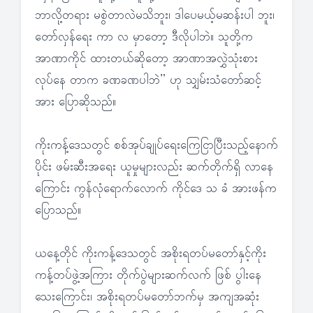
ဘာလို့တရား မစွဲတာလဲမသိဘူး၊ ဒါပေမယ့်မဆန်းပါ ဘူး၊
တော်လှန်ရေး ကာ လ မှာတော့ ဒီလိုပါဘဲ။ သူတို့က
အာဏာကိုင် ထားတယ်ဆိုတော့ အာဏာအလွှဲသုံးစား
လုပ်နေ တာက ခဏခဏပါဘဲ” ဟု သျှမ်းသံတော်ဆင့်
အား ပြောဆိုသည်။
ကိုးကန့်ဒေသတွင် စစ်အုပ်ချုပ်ရေးကြေငြာပြီးသည့်နောက်
ပိုင်း ဖမ်းဆီးအရေး ယူမှုများလည်း ဆက်တိုက်ရှိ လာနေ
ကြောင်း ကွန်လုံရောက်လောက် ကိုင်ဒေ သ ခံ အားဖန်က
ပြောသည်။
ယနေ့တိုင် ကိုးကန့်ဒေသတွင် အစိုးရတပ်မတော်နှင့်ကိုး
ကန့်တပ်ဖွဲ့အကြား တိုက်ပွဲများဆက်လက် ဖြစ် ပွါးနေ
သေးကြောင်း၊ အစိုးရတပ်မတော်ဘက်မှ အကျအဆုံး