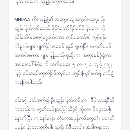
မြတ် လင်းက တုန့်ပြန်လိုက်သည်။
MNDAA ကိုးကန့်ဖွဲ့၏ အထွေထွေအတွင်းရေးမှူး ဦး
ထွန်းမြတ်လင်းသည် နိုင်ငံတော်ငြိမ်ဝပ်ပိပြားရေး ကို
ထိန်းသိမ်းစောင့်ရှောက်သော တပ်မတော်၏ လုပ်ငန်း
ကိစ္စရပ်များ ပျက်ပြားစေရန် ရည် ရွယ်ပြီး မဟုတ်မမှန်
သတင်းစကား များဖြန့်သည်ဟုဆိုကာ အထူးစစ်ခုံရုံးက
အရေးပေါ်စီမံချက် အက်ဥပဒေ ၅ က၊ ၅ ခ ကျင့် ၅၁၂
ဖြင့် ဖမ်းဝရမ်းထုတ်ပြန်သည်ဟု သျှမ်းပြည်နယ်ရဲ တပ်ဖွဲ့
ကပြောပါသည်။
၎င်းနှင့် ပတ်သက်၍ ဦးထွန်းမြတ်လင်းက “ဒီမိုကရေစီဆို
ကတည်းက လွတ်လပ်စွာပြောဆိုခွင့် ဆိုတာ ရှိရမှာပေါ့။
နောက်ပြီး ကျနော်ပြော တဲ့ဟာအမှန်ကန်တွေဘဲ။ မဟုတ်
မမှန်ပြောတာသူတို့ပါ၊ သူတို့ မီဒီယာပါ။ အဲဒါကျတော့