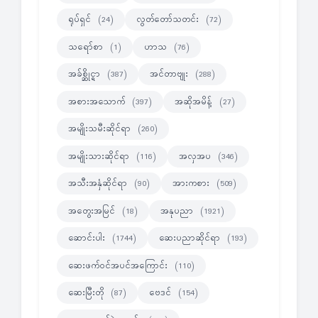
ရုပ်ရှင်
လွတ်တော်သတင်း
(24)
(72)
သရော်စာ
ဟာသ
(1)
(76)
အခ်စ္ဆိုင္ရာ
အင်တာဗျုး
(387)
(288)
အစားအသောက်
အဆိုအမိန့်
(397)
(27)
အမျိုးသမီးဆိုင်ရာ
(260)
အမျိုးသားဆိုင်ရာ
အလှအပ
(116)
(346)
အသီးအနှံဆိုင်ရာ
အားကစား
(90)
(509)
အတွေးအမြင်
အနုပညာ
(18)
(1921)
ဆောင်းပါး
ဆေးပညာဆိုင်ရာ
(1744)
(193)
ဆေးဖက်ဝင်အပင်အကြောင်း
(110)
ဆေးမြီးတို
ဗေဒင်
(87)
(154)