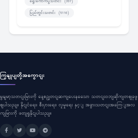
ရွေးကောက်ပွဲသတင်း
(397)
ပြည်တွင်းသတင်း
(5116)
ကြှနျုပျတို့အကွောငျး
မွနျမာ့သတငျးမြားကို နေ့စဥျတငျဆကျပေးနသေော သတငျးဝဘျဆိုကျတဈခုဖွ
ဈပါသညျ။ နိုငျငံရေး၊ စီးပှားရေး၊ လူမှုရေး နှင့ျ အခွားသတငျးအခကြျအလ
ကျမြားကို ဖတျရှုနိုငျပါသညျ။