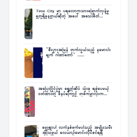
Time City မှာ ပရလောကသားခြောက်လှန့်မှု
တွေရှိနေတယ်ဆိုတဲ့ အပေါ် အသေးစိတ်
ပြန်ပြောပြလာတဲ့ Times City Project
Director ဦးမြတ်မင်း
”စီးပွားအမြန် တက်လွယ်သည့် နမောငါး
ချက် ဂါထာတော်” ……
အပြေးပြိုင်ပွဲမှာ ရွှေတံဆိပ် သုံးခု ရခဲ့ပေမယ့်
ဝတ်ထားတဲ့ ဖိနပ်ကြောင့် တစ်ကမ္ဘာလုံးက
အံ့အားသင့်ခဲ့ရတဲ့ အဖြစ်မှန်
မွေးရာပါ လက်နှစ်ဖက်မပါသည့် အမျိုးသမီး
အံ့သြဖွယ် လေယာဉ်မောင်းလိုင်စင်ရရှိ