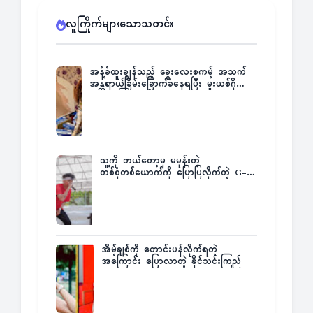
လူကြိုက်များသောသတင်း
အနံ့ခံထူးချွန်သည့် ခွေးလေးစကမ့် အသက်
အန္တရာယ်ခြိမ်းခြောက်ခံနေရပြီး မူးယစ်ဂိုဏ်း
က ဆုကြေးထုတ်ထား
သူ့ကို ဘယ်တော့မှ မမုန်းတဲ့
တစ်စုံတစ်ယောက်ကို ပြောပြလိုက်တဲ့ G-
Fatt
အိမ့်ချစ်ကို တောင်းပန်လိုက်ရတဲ့
အကြောင်း ပြောလာတဲ့ ခိုင်သင်းကြည်