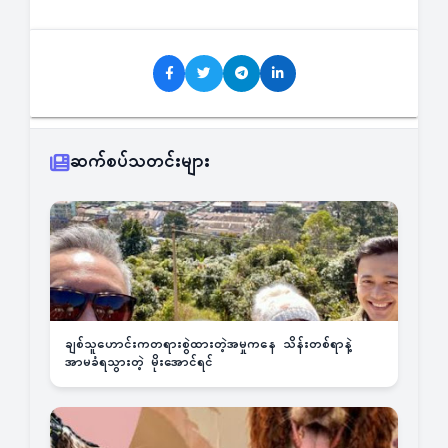
ဆက်စပ်သတင်းများ
ချစ်သူဟောင်းကတရားစွဲထားတဲ့အမှုကနေ သိန်းတစ်ရာနဲ့
အာမခံရသွားတဲ့ မိုးအောင်ရင်