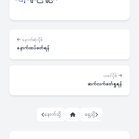
နောက်ဆုံးပို့စ်
နောက်ထပ်ဖတ်ရန်
ယခင်ပို့စ်
ဆက်လက်ဖတ်ရှုရန်
နောက်သို့
ရှေ့သို့