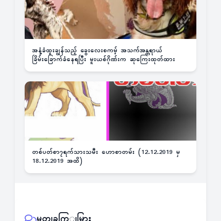
အနံ့ခံထူးချွန်သည့် ခွေးလေးစကမ့် အသက်အန္တရာယ်
ခြိမ်းခြောက်ခံနေရပြီး မူးယစ်ဂိုဏ်းက ဆုကြေးထုတ်ထား
တစ်ပတ်စာ၇ရက်သားသမီး ဟောစာတမ်း (12.12.2019 မှ
18.12.2019 အထိ)
မှတျခကြျမြား