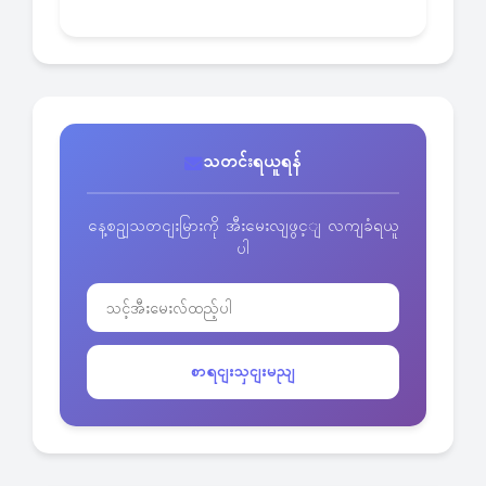
သတင်းရယူရန်
နေ့စဥျသတငျးမြားကို အီးမေးလျဖွင့ျ လကျခံရယူ
ပါ
စာရငျးသှငျးမညျ