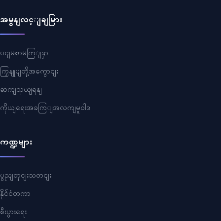
အမွနျလင့ျချမြား
ပငျမစာမကြျနှာ
ကြှနျုပျတို့အကွောငျး
ဆကျသှယျရနျ
ကိုယျရေးအခကြျအလကျမူဝါဒ
ကဏ္ဍများ
ပွညျတှငျးသတငျး
နိုင်ငံတကာ
စီးပွားရေး