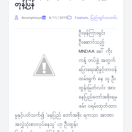
တုန့်ပြန်
Anonymous
4/11/2015
Feature
,
ပြည်တွင်းသတင်း
ဦးဖုန်ကြားရှင်း
ဦးဆောင်သည့်
MNDAA ခေါ် ကိုး
ကန့် တပ်ဖွဲ့ အတွက်
ပြောရေးဆိုခွင့်တာဝန်
ထမ်းရွက် နေ သူ ဦး
ထွန်းမြတ်လင်း အား
နေပြည်တော်အစိုးရမှ
ဖမ်း ဝရမ်းထုတ်ထား
မှုနှင့်ပတ်သက်၍ ‘နေပြည် တော်အစိုး ရကသာ အာဏာ
အလွှဲသုံးစားလုပ်နေသူ’ ဟု ဦးထွန်း