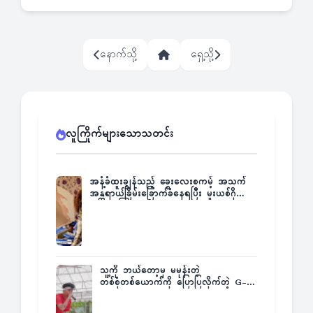
နောက်သို့
ရှေ့သို့
လူကြိုက်များသောသတင်း
အနံ့ခံထူးချွန်သည့် ခွေးလေးစကမ့် အသက်
အန္တရာယ်ခြိမ်းခြောက်ခံနေရပြီး မူးယစ်ဂိုဏ်း
က ဆုကြေးထုတ်ထား
သူ့ကို ဘယ်တော့မှ မမုန်းတဲ့
တစ်စုံတစ်ယောက်ကို ပြောပြလိုက်တဲ့ G-
Fatt