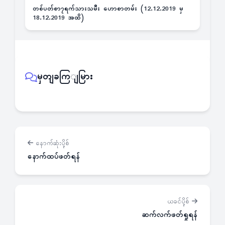
တစ်ပတ်စာ၇ရက်သားသမီး ဟောစာတမ်း (12.12.2019 မှ
18.12.2019 အထိ)
မှတျခကြျမြား
နောက်ဆုံးပို့စ်
နောက်ထပ်ဖတ်ရန်
ယခင်ပို့စ်
ဆက်လက်ဖတ်ရှုရန်