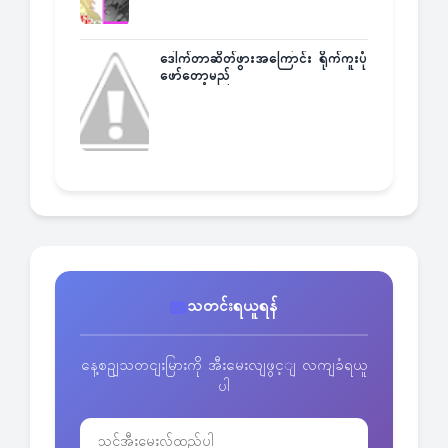
ဒေါက်တာဆိတ်ဖွားအကြောင်း ရိုက်ကူးပုံ
ဖော်တော့မည်
သတင်းရယူရန်
နေ့စဥျသတငျးမြားကို အီးမေးလျဖွင့ျ လကျခံရယူ
ပါ