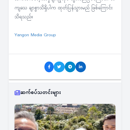
ကျသေ ချာစွာသိရှိပါက ထုတ်ပြန်သွားမည် ဖြစ်ကြောင်း
သိရသည်။
Yangon Media Group
ဆက်စပ်သတင်းများ