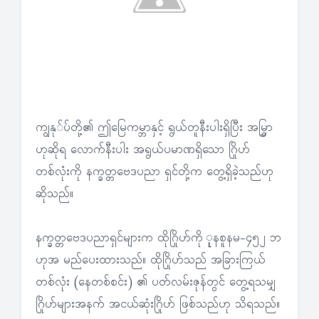
ကျွနု်ပ်တို့၏ ဤမြေကမ္ဘာနှင့် ရွယ်တူနီးပါးရှိပြီး အမြွှာ
ဟုဆိုရ လောက်နီးပါး အရွယ်ပမာဏရှိသော ဂြိုဟ်
တစ်လုံးကို နက္ခတ္တဗေဒပညာ ရှင်တို့က တွေ့ရှိခဲ့သည်ဟု
ဆိုသည်။
နက္ခတ္တဗေဒပညာရှင်များက ထိုဂြိုဟ်ကို ုနစူနမ-၄၅၂ ဘ
ဟုအ မည်ပေးထားသည်။ ထိုဂြိုဟ်သည် အခြားကြယ်
တစ်လုံး (နေတစ်စင်း) ၏ ပတ်လမ်းဇုန်တွင် တွေ့ရသမျှ
ဂြိုဟ်များအနက် အငယ်ဆုံးဂြိုဟ် ဖြစ်သည်ဟု သိရသည်။