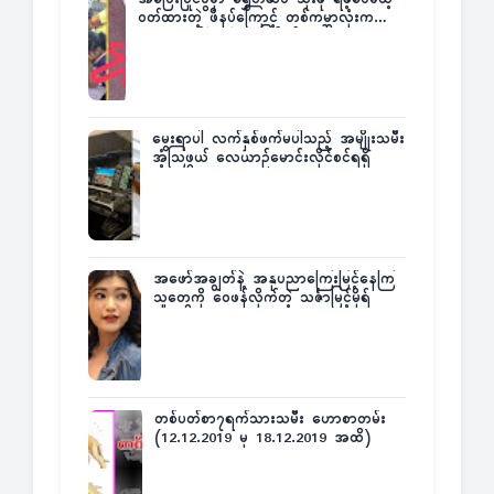
ဝတ်ထားတဲ့ ဖိနပ်ကြောင့် တစ်ကမ္ဘာလုံးက
အံ့အားသင့်ခဲ့ရတဲ့ အဖြစ်မှန်
မွေးရာပါ လက်နှစ်ဖက်မပါသည့် အမျိုးသမီး
အံ့သြဖွယ် လေယာဉ်မောင်းလိုင်စင်ရရှိ
အဖော်အချွတ်နဲ့ အနုပညာကြေးမြင့်နေကြ
သူတွေကို ဝေဖန်လိုက်တဲ့ သင်္ဇာမြင့်မိုရ်
တစ်ပတ်စာ၇ရက်သားသမီး ဟောစာတမ်း
(12.12.2019 မှ 18.12.2019 အထိ)