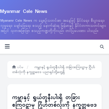
Myanmar Cele News
Myanamr Cele News က နေ့စဉ်သတင်းစာ အနေဖြင့် နိုင်ငံရေး၊ စီးပွားရေး၊
လူမှုရေး၊ ဖျော်ဖြေရေး စသည့် နောက်ဆုံးရ မြန်မာနှင့် နိုင်ငံတကာသတင်းများ
အပြင် သုတအဖြာဖြာ စသည့်ကဏ္ဍတို့ကိုလည်း တင်ပြပေးထား ပါသည်။
ပင်မ
/
ကမ္ဘာနှင့် ရွယ်တူနီးပါးရှိ တခြားစကြဝဠာမှ ဂြိုဟ်
တစ်လုံးကို နက္ခတ္တဗေဒ ပညာရှင်တို့တွေ့ရှိ
ကမ္ဘာနှင့် ရွယ်တူနီးပါးရှိ တခြား
စကြဝဠာမှ ဂြိုဟ်တစ်လုံးကို နက္ခတ္တဗေဒ