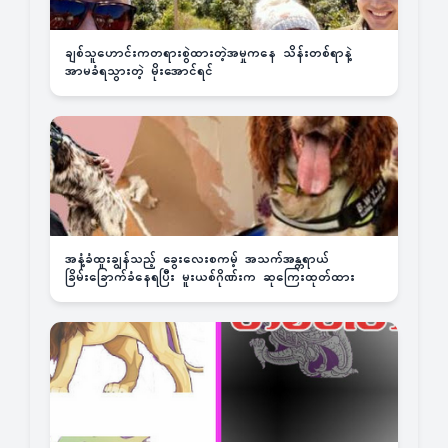
ချစ်သူဟောင်းကတရားစွဲထားတဲ့အမှုကနေ သိန်းတစ်ရာနဲ့
အာမခံရသွားတဲ့ မိုးအောင်ရင်
အနံ့ခံထူးချွန်သည့် ခွေးလေးစကမ့် အသက်အန္တရာယ်
ခြိမ်းခြောက်ခံနေရပြီး မူးယစ်ဂိုဏ်းက ဆုကြေးထုတ်ထား