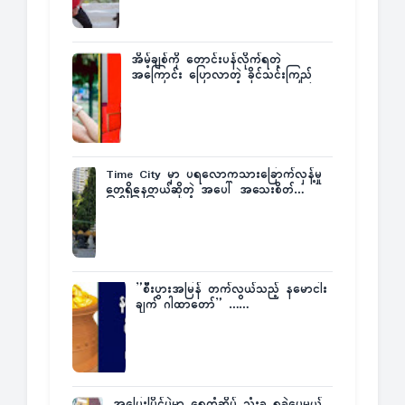
အိမ့်ချစ်ကို တောင်းပန်လိုက်ရတဲ့
အကြောင်း ပြောလာတဲ့ ခိုင်သင်းကြည်
Time City မှာ ပရလောကသားခြောက်လှန့်မှု
တွေရှိနေတယ်ဆိုတဲ့ အပေါ် အသေးစိတ်
ပြန်ပြောပြလာတဲ့ Times City Project
Director ဦးမြတ်မင်း
”စီးပွားအမြန် တက်လွယ်သည့် နမောငါး
ချက် ဂါထာတော်” ……
အပြေးပြိုင်ပွဲမှာ ရွှေတံဆိပ် သုံးခု ရခဲ့ပေမယ့်