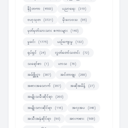
နိုင္ငံတကာ
ပညာရေး
(4503)
(319)
ဗဟုသုတ
မိုးလေဝသ
(3721)
(95)
မှတ်မှတ်သားသား စကားများ
(140)
မှုခင်း
ယဉ်ကျေးမှု
(1775)
(132)
ရုပ်ရှင်
လွတ်တော်သတင်း
(24)
(72)
သရော်စာ
ဟာသ
(1)
(76)
အခ်စ္ဆိုင္ရာ
အင်တာဗျုး
(387)
(288)
အစားအသောက်
အဆိုအမိန့်
(397)
(27)
အမျိုးသမီးဆိုင်ရာ
(260)
အမျိုးသားဆိုင်ရာ
အလှအပ
(116)
(346)
အသီးအနှံဆိုင်ရာ
အားကစား
(90)
(509)