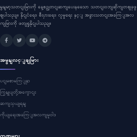
မွနျမာ့သတငျးမြားကို နေ့စဥျတငျဆကျပေးနသေော သတငျးဝဘျဆိုကျတဈခုဖွ
ဈပါသညျ။ နိုငျငံရေး၊ စီးပှားရေး၊ လူမှုရေး နှင့ျ အခွားသတငျးအခကြျအလ
ကျမြားကို ဖတျရှုနိုငျပါသညျ။
အမွနျလင့ျချမြား
ပငျမစာမကြျနှာ
ကြှနျုပျတို့အကွောငျး
ဆကျသှယျရနျ
ကိုယျရေးအခကြျအလကျမူဝါဒ
ကဏ္ဍများ