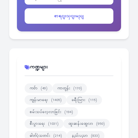
စာရငျးသှငျးမညျ
ကဏ္ဍများ
ကဗ်ာ
ကာတွန်း
(49)
(170)
ကျန်းမာရေး
ခရီးသြား
(1405)
(115)
စမ်းသပ်လေ့လာခြင်း
(194)
စီးပွားရေး
ထူးဆန်းထွေလာ
(1031)
(950)
ဓါတ်ပုံသတင်း
နည်းပညာ
(214)
(833)