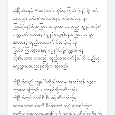
ထိုဂြိုဟ်သည် ¤င်းနှင့်သက် ဆိုင်ရာကြယ် (နေ)ကို ပတ်
နေသည်။ ယင်း၏ပတ်လမ်းနှင့် ယင်းပတ်နေ ရာ
ကြယ်(နေ)တို့အကြား အကွာအ ဝေးသည် ကျွနု်ပ်တို့၏
ကမ္ဘာပတ် လမ်းနှင့် ကျွနု်ပ်တို့၏နေအကြား အကွာ
အဝေးနှင့် တူညီသလောက် ရှိသကဲ့သို့ ထို
ဂြိုဟ်၏ကြယ်(နေ)နှင့် ကျွနု်ပ်တို့ကမ္ဘာ၏ နေ
တို့၏ပမာဏ မှာလည်း တူညီသလောက်နီးပါးရှိ သည်ဟု
နက္ခတ္တဗေဒပညာရှင်တို့က ဆိုသည်။
ထိုဂြိုဟ်သည် ကျွနု်ပ်တို့၏ကမ္ဘာမှ အလင်းနှစ် ၁၄ဝဝ
ကွာဝေး ကြောင်း ပညာရှင်တို့ကဆိုသည်။
ထိုဂြိုဟ်တွင် သက်ရှိ ရှိ၊ မရှိ ဆိုသည်ကိုမူ
လောလောဆယ်မသိ နိုင်သေးဘဲ သိပ္ပံပညာရှင်တို့က
ဆက်လက်လေ့လာမှုများပြုလုပ် သွားမည်ဖြစ်ကြောင်း၊ တိ