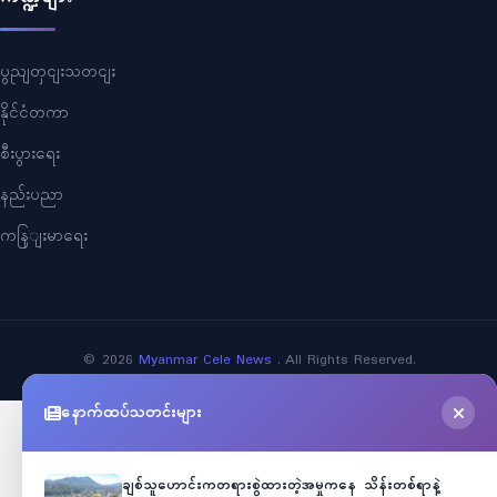
ပွညျတှငျးသတငျး
နိုင်ငံတကာ
စီးပွားရေး
နည်းပညာ
ကနြျးမာရေး
©
2026
Myanmar Cele News
. All Rights Reserved.
နောက်ထပ်သတင်းများ
ချစ်သူဟောင်းကတရားစွဲထားတဲ့အမှုကနေ သိန်းတစ်ရာနဲ့