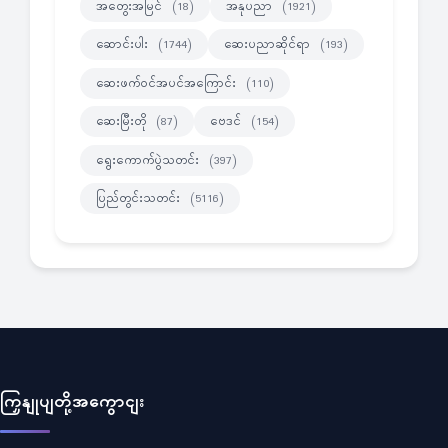
အတွေးအမြင်
အနုပညာ
(18)
(1921)
ဆောင်းပါး
ဆေးပညာဆိုင်ရာ
(1744)
(193)
ဆေးဖက်ဝင်အပင်အကြောင်း
(110)
ဆေးမြီးတို
ဗေဒင်
(87)
(154)
ရွေးကောက်ပွဲသတင်း
(397)
ပြည်တွင်းသတင်း
(5116)
ကြှနျုပျတို့အကွောငျး