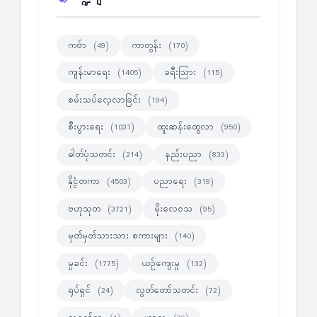
ကဗ်ာ
ကာတွန်း
(49)
(170)
ကျန်းမာရေး
ခရီးသြား
(1405)
(115)
စမ်းသပ်လေ့လာခြင်း
(194)
စီးပွားရေး
ထူးဆန်းထွေလာ
(1031)
(950)
ဓါတ်ပုံသတင်း
နည်းပညာ
(214)
(833)
နိုင္ငံတကာ
ပညာရေး
(4503)
(319)
ဗဟုသုတ
မိုးလေဝသ
(3721)
(95)
မှတ်မှတ်သားသား စကားများ
(140)
မှုခင်း
ယဉ်ကျေးမှု
(1775)
(132)
ရုပ်ရှင်
လွတ်တော်သတင်း
(24)
(72)