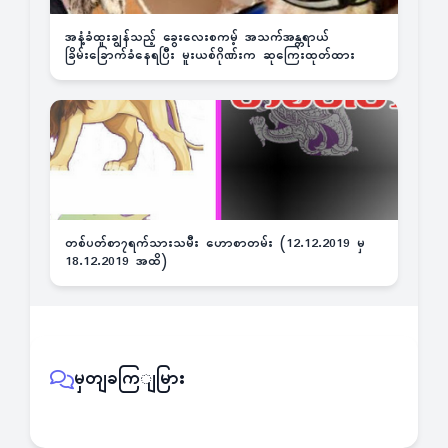
အနံ့ခံထူးချွန်သည့် ခွေးလေးစကမ့် အသက်အန္တရာယ်
ခြိမ်းခြောက်ခံနေရပြီး မူးယစ်ဂိုဏ်းက ဆုကြေးထုတ်ထား
တစ်ပတ်စာ၇ရက်သားသမီး ဟောစာတမ်း (12.12.2019 မှ
18.12.2019 အထိ)
မှတျခကြျမြား