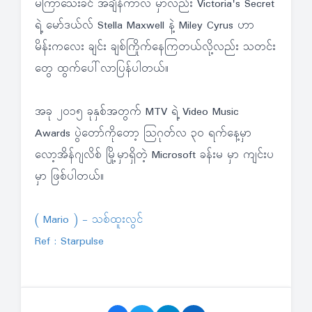
မကြာသေးခင် အချိန်ကာလ မှာလည်း Victoria's Secret
ရဲ့ မော်ဒယ်လ် Stella Maxwell နဲ့ Miley Cyrus ဟာ
မိန်းကလေး ချင်း ချစ်ကြိုက်နေကြတယ်လို့လည်း သတင်း
တွေ ထွက်ပေါ်လာပြန်ပါတယ်။
အခု ၂၀၁၅ ခုနှစ်အတွက် MTV ရဲ့ Video Music
Awards ပွဲတော်ကိုတော့ သြဂုတ်လ ၃၀ ရက်နေ့မှာ
လော့အိန်ဂျလိစ် မြို့မှာရှိတဲ့ Microsoft ခန်းမ မှာ ကျင်းပ
မှာ ဖြစ်ပါတယ်။
( Mario ) - သစ်ထူးလွင်
Ref : Starpulse