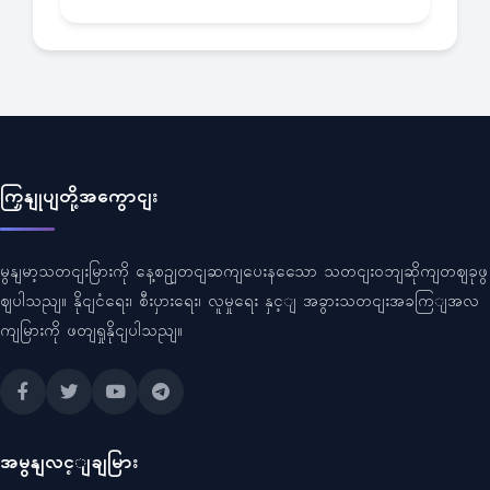
ကြှနျုပျတို့အကွောငျး
မွနျမာ့သတငျးမြားကို နေ့စဥျတငျဆကျပေးနသေော သတငျးဝဘျဆိုကျတဈခုဖွ
ဈပါသညျ။ နိုငျငံရေး၊ စီးပှားရေး၊ လူမှုရေး နှင့ျ အခွားသတငျးအခကြျအလ
ကျမြားကို ဖတျရှုနိုငျပါသညျ။
အမွနျလင့ျချမြား