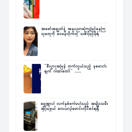
အဖော်အချွတ်နဲ့ အနုပညာကြေးမြင့်နေကြ
သူတွေကို ဝေဖန်လိုက်တဲ့ သင်္ဇာမြင့်မိုရ်
”စီးပွားအမြန် တက်လွယ်သည့် နမောငါး
ချက် ဂါထာတော်” ……
မွေးရာပါ လက်နှစ်ဖက်မပါသည့် အမျိုးသမီး
အံ့သြဖွယ် လေယာဉ်မောင်းလိုင်စင်ရရှိ