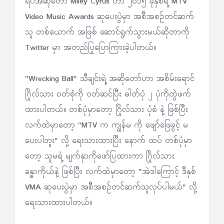
ရပ်အဆိုတော် Miley Cyrus ဟာ ၂၀၁၅ ခုနှစ်ရဲ့ MTV
Video Music Awards ဆုပေးပွဲမှာ အစီအစဉ်တင်ဆက်
သူ တစ်ယောက် အဖြစ် ဆောင်ရွက်သွားမယ်ဆိုတာကို
Twitter မှာ အတည်ပြုပြောကြားခဲ့ပါတယ်။
"Wrecking Ball" သီချင်းရဲ့ အဆိုတော်ဟာ အစိမ်းရောင်
ဂြိုလ်သား ဝတ်စုံကို ဝတ်ဆင်ပြီး ဓါတ်ပုံ ၂ ပုံကိုတွဲဖက်
ထားပါတယ်။ တစ်ပုံမှာတော့ ဂြိုလ်သား ပုံစံ နဲ့ ဖြစ်ပြီး
လက်ထဲမှာတော့ "MTV က ကျွန်မ ကို ဖျော်ဖြေခွင့် မ
ပေးပါဘူး" လို့ ရေးသားထားပြီး နောက် ထပ် တစ်ပုံမှာ
တော့ သူမရဲ့ မျက်နှာကိုဖော်ပြထားကာ ဂြိုလ်သား
ခန္ဓာကိုယ်နဲ့ ဖြစ်ပြီး လက်ထဲမှာတော့ "အဲဒါကြောင့် ဒီနှစ်
VMA ဆုပေးပွဲမှာ အစီအစဉ်တင်ဆက်သူလုပ်ပါမယ်" လို့
ရေးသားထားပါတယ်။