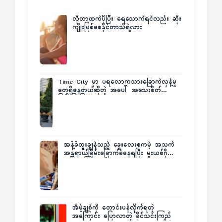
လိုတာထက်ပိုပြီး ရေသောက်ရင်လည်း ဆိုး
ကျိုးဖြစ်စေနိုင်တာသိရဲ့လား
Time City မှာ ပရလောကသားခြောက်လှန့်မှု
တွေရှိနေတယ်ဆိုတဲ့ အပေါ် အသေးစိတ်
ပြန်ပြောပြလာတဲ့ Times City Project
Director ဦးမြတ်မင်း
အနံ့ခံထူးချွန်သည့် ခွေးလေးစကမ့် အသက်
အန္တရာယ်ခြိမ်းခြောက်ခံနေရပြီး မူးယစ်ဂိုဏ်း
က ဆုကြေးထုတ်ထား
အိမ့်ချစ်ကို တောင်းပန်လိုက်ရတဲ့
အကြောင်း ပြောလာတဲ့ ခိုင်သင်းကြည်