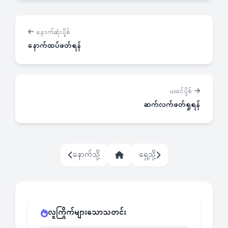
နောက်ဆုံးပို့စ်
နောက်ထပ်ဖတ်ရန်
ယခင်ပို့စ်
ဆက်လက်ဖတ်ရှုရန်
နောက်သို့
ရှေ့သို့
လူကြိုက်များသောသတင်း