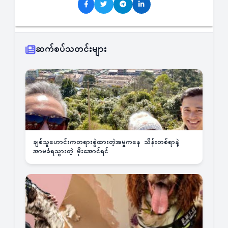
ဆက်စပ်သတင်းများ
ချစ်သူဟောင်းကတရားစွဲထားတဲ့အမှုကနေ သိန်းတစ်ရာနဲ့
အာမခံရသွားတဲ့ မိုးအောင်ရင်