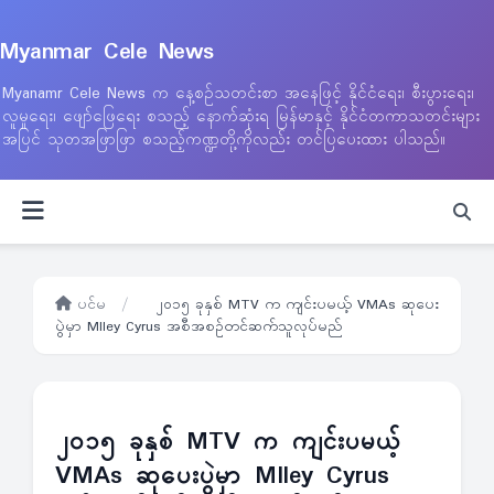
Myanmar Cele News
Myanamr Cele News က နေ့စဉ်သတင်းစာ အနေဖြင့် နိုင်ငံရေး၊ စီးပွားရေး၊
လူမှုရေး၊ ဖျော်ဖြေရေး စသည့် နောက်ဆုံးရ မြန်မာနှင့် နိုင်ငံတကာသတင်းများ
အပြင် သုတအဖြာဖြာ စသည့်ကဏ္ဍတို့ကိုလည်း တင်ပြပေးထား ပါသည်။
ပင်မ
/
၂၀၁၅ ခုနှစ် MTV က ကျင်းပမယ့် VMAs ဆုပေး
ပွဲမှာ MIley Cyrus အစီအစဉ်တင်ဆက်သူလုပ်မည်
၂၀၁၅ ခုနှစ် MTV က ကျင်းပမယ့်
VMAs ဆုပေးပွဲမှာ MIley Cyrus