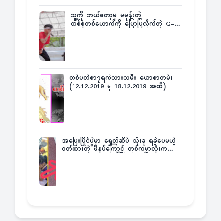
သူ့ကို ဘယ်တော့မှ မမုန်းတဲ့
တစ်စုံတစ်ယောက်ကို ပြောပြလိုက်တဲ့ G-
Fatt
တစ်ပတ်စာ၇ရက်သားသမီး ဟောစာတမ်း
(12.12.2019 မှ 18.12.2019 အထိ)
အပြေးပြိုင်ပွဲမှာ ရွှေတံဆိပ် သုံးခု ရခဲ့ပေမယ့်
ဝတ်ထားတဲ့ ဖိနပ်ကြောင့် တစ်ကမ္ဘာလုံးက
အံ့အားသင့်ခဲ့ရတဲ့ အဖြစ်မှန်