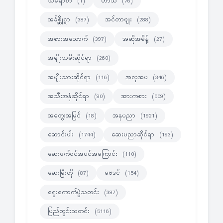
သရော်စာ
ဟာသ
(1)
(76)
အခ်စ္ဆိုင္ရာ
အင်တာဗျုး
(387)
(288)
အစားအသောက်
အဆိုအမိန့်
(397)
(27)
အမျိုးသမီးဆိုင်ရာ
(260)
အမျိုးသားဆိုင်ရာ
အလှအပ
(116)
(346)
အသီးအနှံဆိုင်ရာ
အားကစား
(90)
(509)
အတွေးအမြင်
အနုပညာ
(18)
(1921)
ဆောင်းပါး
ဆေးပညာဆိုင်ရာ
(1744)
(193)
ဆေးဖက်ဝင်အပင်အကြောင်း
(110)
ဆေးမြီးတို
ဗေဒင်
(87)
(154)
ရွေးကောက်ပွဲသတင်း
(397)
ပြည်တွင်းသတင်း
(5116)