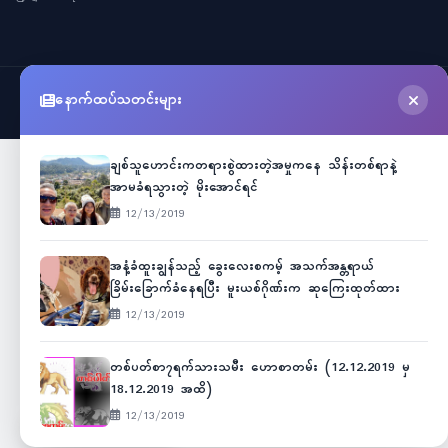
နောက်ထပ်သတင်းများ
©
2026
Myanmar Cele News
. All Rights Reserved.
ချစ်သူဟောင်းကတရားစွဲထားတဲ့အမှုကနေ သိန်းတစ်ရာနဲ့
အာမခံရသွားတဲ့ မိုးအောင်ရင်
12/13/2019
အနံ့ခံထူးချွန်သည့် ခွေးလေးစကမ့် အသက်အန္တရာယ်
ခြိမ်းခြောက်ခံနေရပြီး မူးယစ်ဂိုဏ်းက ဆုကြေးထုတ်ထား
12/13/2019
တစ်ပတ်စာ၇ရက်သားသမီး ဟောစာတမ်း (12.12.2019 မှ
18.12.2019 အထိ)
12/13/2019
Unicode
ဇော်ဂျီ