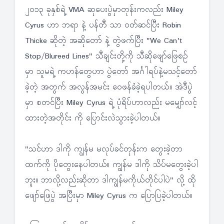
၂၀၁၃ ခုနှစ်ရဲ့ VMA ဆုပေးပွဲမှာတုန်းကလည်း Miley
Cyrus ဟာ ဘရာ နဲ့ ပန်တီ သာ ဝတ်ဆင်ပြီး Robin
Thicke ဆိုတဲ့ အဆိုတော် နဲ့ တွဲဖက်ပြီး "We Can't
Stop/Blureed Lines" သီချင်းတို့ကို သီဆိုဖျော်ဖြေစဉ်
မှာ သူမရဲ့ ကဟန်တွေဟာ ပွဲတော် အင်္ဂါရပ်နဲ့မသင့်တော်
ခဲ့တဲ့ အတွက် အလွန်အမင်း ဝေဖန်ခံခဲ့ရပါတယ်။ အဲဒီပွဲ
မှာ စတင်ပြီး Miley Cyrus ရဲ့ ပုံရိပ်ဟာလည်း မမျှော်လင့်
ထားတဲ့အတိုင်း ကို ပြောင်းလဲသွားခဲ့ပါတယ်။
"သင်ဟာ ဒါကို ကျွန်မ မလုပ်ခင်တုန်းက တွေးခဲ့တာ
ထက်ကို ပိုတွေးနေပါတယ်။ ကျွန်မ ဒါကို သိပ်မတွေးခဲ့ပါ
ဘူး။ ဘာလို့လည်းဆိုတာ ဒါကျွန်မကိုယ်တိုင်ပါပဲ" လို့ ထို
ဖျော်ဖြေပွဲ အပြီးမှာ Miley Cyrus က ပြောပြခဲ့ပါတယ်။