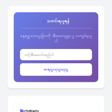
သတင်းရယူရန်
နေ့စဥျသတငျးမြားကို အီးမေးလျဖွင့ျ လကျခံရယူ
ပါ
စာရငျးသှငျးမညျ
ကဏ္ဍများ