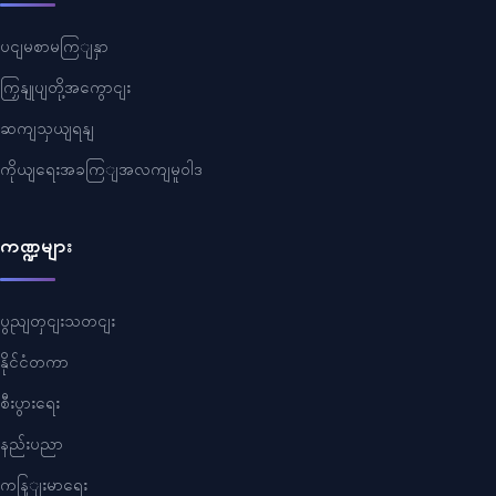
ပငျမစာမကြျနှာ
ကြှနျုပျတို့အကွောငျး
ဆကျသှယျရနျ
ကိုယျရေးအခကြျအလကျမူဝါဒ
ကဏ္ဍများ
ပွညျတှငျးသတငျး
နိုင်ငံတကာ
စီးပွားရေး
နည်းပညာ
ကနြျးမာရေး