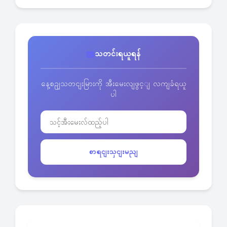
သတင်းရယူရန်
နေ့စဥျသတငျးမြားကို အီးမေးလျဖွင့ျ လကျခံရယူ
ပါ
စာရငျးသှငျးမညျ