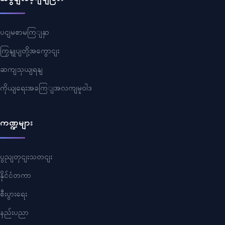
ပငျမစာမကြျနှာ
ကြှနျုပျတို့အကွောငျး
ဆကျသှယျရနျ
ကိုယျရေးအခကြျအလကျမူဝါဒ
ကဏ္ဍများ
ပွညျတှငျးသတငျး
နိုင်ငံတကာ
စီးပွားရေး
နည်းပညာ