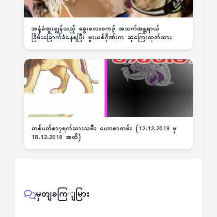
အနံ့ခံထူးချွန်သည့် ခွေးလေးစကမ့် အသက်အန္တရာယ်
ခြိမ်းခြောက်ခံနေရပြီး မူးယစ်ဂိုဏ်းက ဆုကြေးထုတ်ထား
တစ်ပတ်စာ၇ရက်သားသမီး ဟောစာတမ်း (12.12.2019 မှ
18.12.2019 အထိ)
မှတျခကြျမြား