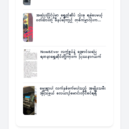
အပြေးပြိုင်ပွဲမှာ ရွှေတံဆိပ် သုံးခု ရခဲ့ပေမယ့်
ဝတ်ထားတဲ့ ဖိနပ်ကြောင့် တစ်ကမ္ဘာလုံးက
အံ့အားသင့်ခဲ့ရတဲ့ အဖြစ်မှန်
Now&Ever လက်စွပ်နဲ့ အောင်သပြေ
ရတနာရွှေဆိုင်တို့ကြားက ပြဿနာဂယက်
မွေးရာပါ လက်နှစ်ဖက်မပါသည့် အမျိုးသမီး
အံ့သြဖွယ် လေယာဉ်မောင်းလိုင်စင်ရရှိ