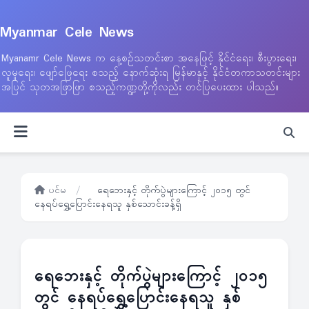
Myanmar Cele News
Myanamr Cele News က နေ့စဉ်သတင်းစာ အနေဖြင့် နိုင်ငံရေး၊ စီးပွားရေး၊
လူမှုရေး၊ ဖျော်ဖြေရေး စသည့် နောက်ဆုံးရ မြန်မာနှင့် နိုင်ငံတကာသတင်းများ
အပြင် သုတအဖြာဖြာ စသည့်ကဏ္ဍတို့ကိုလည်း တင်ပြပေးထား ပါသည်။
ပင်မ
/
ရေဘေးနှင့် တိုက်ပွဲများကြောင့် ၂၀၁၅ တွင်
နေရပ်ရွှေ့ပြောင်းနေရသူ နှစ်သောင်းခန့်ရှိ
ရေဘေးနှင့် တိုက်ပွဲများကြောင့် ၂၀၁၅
တွင် နေရပ်ရွှေ့ပြောင်းနေရသူ နှစ်