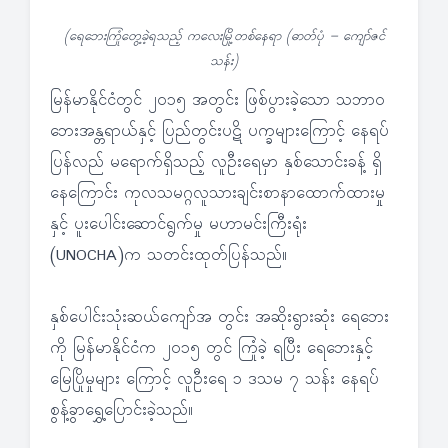
(ရေဘေးကြုံတွေ့ခဲ့ရသည့် ကလေးမြို့တစ်နေရာ (ဓာတ်ပုံ − ကျော်ဇင်
သန်း)
မြန်မာနိုင်ငံတွင် ၂၀၁၅ အတွင်း ဖြစ်ပွားခဲ့သော သဘာဝ
ဘေးအန္တရာယ်နှင့် ပြည်တွင်းပဋိ ပက္ခများကြောင့် နေရပ်
ပြန်လည် မရောက်ရှိသည့် လူဦးရေမှာ နှစ်သောင်းခန့် ရှိ
နေကြောင်း ကုလသမဂ္ဂလူသားချင်းစာနာထောက်ထားမှု
နှင့် ပူးပေါင်းဆောင်ရွက်မှု မဟာမင်းကြီးရုံး
(UNOCHA)က သတင်းထုတ်ပြန်သည်။
နှစ်ပေါင်းသုံးဆယ်ကျော်အ တွင်း အဆိုးရွားဆုံး ရေဘေး
ကို မြန်မာနိုင်ငံက ၂၀၁၅ တွင် ကြုံခဲ့ ရပြီး ရေဘေးနှင့်
မြေပြိုမှုများ ကြောင့် လူဦးရေ ၁ ဒသမ ၇ သန်း နေရပ်
စွန့်ခွာရွှေ့ပြောင်းခဲ့သည်။