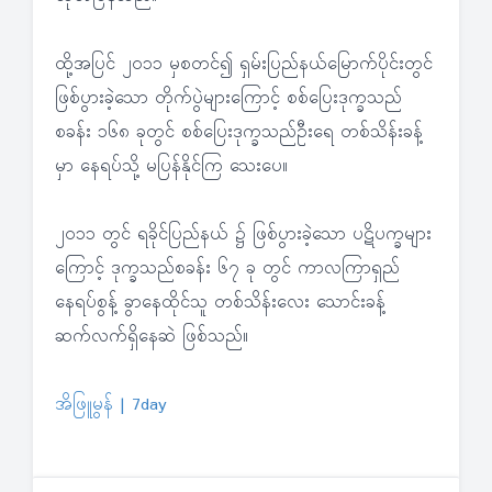
ထို့အပြင် ၂၀၁၁ မှစတင်၍ ရှမ်းပြည်နယ်မြောက်ပိုင်းတွင်
ဖြစ်ပွားခဲ့သော တိုက်ပွဲများကြောင့် စစ်ပြေးဒုက္ခသည်
စခန်း ၁၆၈ ခုတွင် စစ်ပြေးဒုက္ခသည်ဦးရေ တစ်သိန်းခန့်
မှာ နေရပ်သို့ မပြန်နိုင်ကြ သေးပေ။
၂၀၁၁ တွင် ရခိုင်ပြည်နယ် ၌ ဖြစ်ပွားခဲ့သော ပဋိပက္ခများ
ကြောင့် ဒုက္ခသည်စခန်း ၆၇ ခု တွင် ကာလကြာရှည်
နေရပ်စွန့် ခွာနေထိုင်သူ တစ်သိန်းလေး သောင်းခန့်
ဆက်လက်ရှိနေဆဲ ဖြစ်သည်။
အိဖြူမွန် | 7day