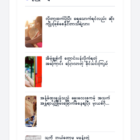
လိုတာထက်ပိုပြီး ရေသောက်ရင်လည်း ဆိုး
ကျိုးဖြစ်စေနိုင်တာသိရဲ့လား
အိမ့်ချစ်ကို တောင်းပန်လိုက်ရတဲ့
အကြောင်း ပြောလာတဲ့ ခိုင်သင်းကြည်
အနံ့ခံထူးချွန်သည့် ခွေးလေးစကမ့် အသက်
အန္တရာယ်ခြိမ်းခြောက်ခံနေရပြီး မူးယစ်ဂိုဏ်း
က ဆုကြေးထုတ်ထား
သူ့ကို ဘယ်တော့မှ မမုန်းတဲ့