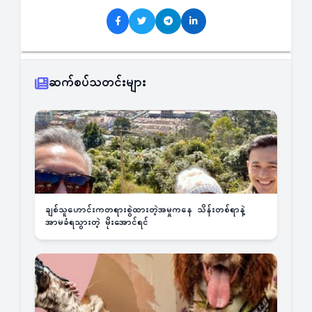
ဆက်စပ်သတင်းများ
ချစ်သူဟောင်းကတရားစွဲထားတဲ့အမှုကနေ သိန်းတစ်ရာနဲ့
အာမခံရသွားတဲ့ မိုးအောင်ရင်