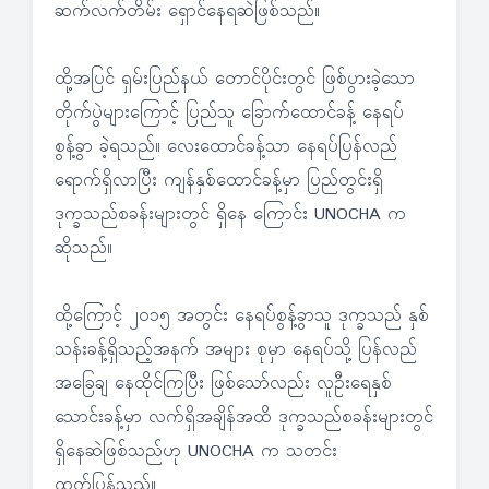
ဆက်လက်တိမ်း ရှောင်နေရဆဲဖြစ်သည်။
ထို့အပြင် ရှမ်းပြည်နယ် တောင်ပိုင်းတွင် ဖြစ်ပွားခဲ့သော
တိုက်ပွဲများကြောင့် ပြည်သူ ခြောက်ထောင်ခန့် နေရပ်
စွန့်ခွာ ခဲ့ရသည်။ လေးထောင်ခန့်သာ နေရပ်ပြန်လည်
ရောက်ရှိလာပြီး ကျန်နှစ်ထောင်ခန့်မှာ ပြည်တွင်းရှိ
ဒုက္ခသည်စခန်းများတွင် ရှိနေ ကြောင်း UNOCHA က
ဆိုသည်။
ထို့ကြောင့် ၂၀၁၅ အတွင်း နေရပ်စွန့်ခွာသူ ဒုက္ခသည် နှစ်
သန်းခန့်ရှိသည့်အနက် အများ စုမှာ နေရပ်သို့ ပြန်လည်
အခြေချ နေထိုင်ကြပြီး ဖြစ်သော်လည်း လူဦးရေနှစ်
သောင်းခန့်မှာ လက်ရှိအချိန်အထိ ဒုက္ခသည်စခန်းများတွင်
ရှိနေဆဲဖြစ်သည်ဟု UNOCHA က သတင်း
ထုတ်ပြန်သည်။