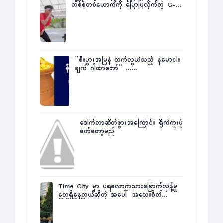
တစ်စုံတစ်ယောက်ကို ပြောပြလိုက်တဲ့ G-
Fatt
”စီးပွားအမြန် တက်လွယ်သည့် နမောငါး
ချက် ဂါထာတော်” ……
ဒေါက်တာဆိတ်ဖွားအကြောင်း ရိုက်ကူးပုံ
ဖော်တော့မည်
Time City မှာ ပရလောကသားခြောက်လှန့်မှု
တွေရှိနေတယ်ဆိုတဲ့ အပေါ် အသေးစိတ်
ပြန်ပြောပြလာတဲ့ Times City Project
Director ဦးမြတ်မင်း