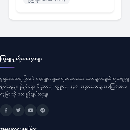
ကြှနျုပျတို့အကွောငျး
မွနျမာ့သတငျးမြားကို နေ့စဥျတငျဆကျပေးနသေော သတငျးဝဘျဆိုကျတဈခုဖွ
ဈပါသညျ။ နိုငျငံရေး၊ စီးပှားရေး၊ လူမှုရေး နှင့ျ အခွားသတငျးအခကြျအလ
ကျမြားကို ဖတျရှုနိုငျပါသညျ။
အမွနျလင့ျချမြား