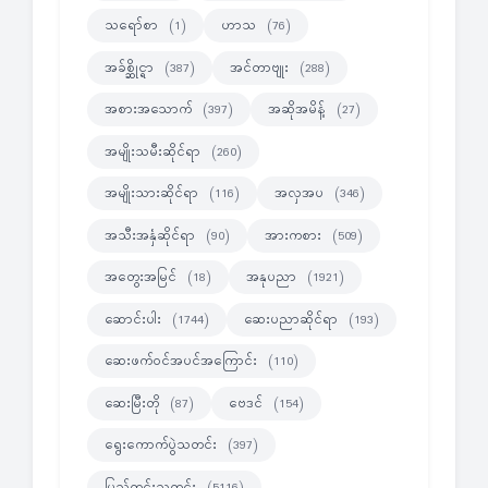
သရော်စာ
ဟာသ
(1)
(76)
အခ်စ္ဆိုင္ရာ
အင်တာဗျုး
(387)
(288)
အစားအသောက်
အဆိုအမိန့်
(397)
(27)
အမျိုးသမီးဆိုင်ရာ
(260)
အမျိုးသားဆိုင်ရာ
အလှအပ
(116)
(346)
အသီးအနှံဆိုင်ရာ
အားကစား
(90)
(509)
အတွေးအမြင်
အနုပညာ
(18)
(1921)
ဆောင်းပါး
ဆေးပညာဆိုင်ရာ
(1744)
(193)
ဆေးဖက်ဝင်အပင်အကြောင်း
(110)
ဆေးမြီးတို
ဗေဒင်
(87)
(154)
ရွေးကောက်ပွဲသတင်း
(397)
ပြည်တွင်းသတင်း
(5116)