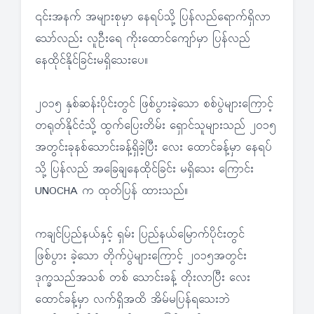
၎င်းအနက် အများစုမှာ နေရပ်သို့ ပြန်လည်ရောက်ရှိလာ
သော်လည်း လူဦးရေ ကိုးထောင်ကျော်မှာ ပြန်လည်
နေထိုင်နိုင်ခြင်းမရှိသေးပေ။
၂၀၁၅ နှစ်ဆန်းပိုင်းတွင် ဖြစ်ပွားခဲ့သော စစ်ပွဲများကြောင့်
တရုတ်နိုင်ငံသို့ ထွက်ပြေးတိမ်း ရှောင်သူများသည် ၂၀၁၅
အတွင်းခုနစ်သောင်းခန့်ရှိခဲ့ပြီး လေး ထောင်ခန့်မှာ နေရပ်
သို့ ပြန်လည် အခြေချနေထိုင်ခြင်း မရှိသေး ကြောင်း
UNOCHA က ထုတ်ပြန် ထားသည်။
ကချင်ပြည်နယ်နှင့် ရှမ်း ပြည်နယ်မြောက်ပိုင်းတွင်
ဖြစ်ပွား ခဲ့သော တိုက်ပွဲများကြောင့် ၂၀၁၅အတွင်း
ဒုက္ခသည်အသစ် တစ် သောင်းခန့် တိုးလာပြီး လေး
ထောင်ခန့်မှာ လက်ရှိအထိ အိမ်မပြန်ရသေးဘဲ