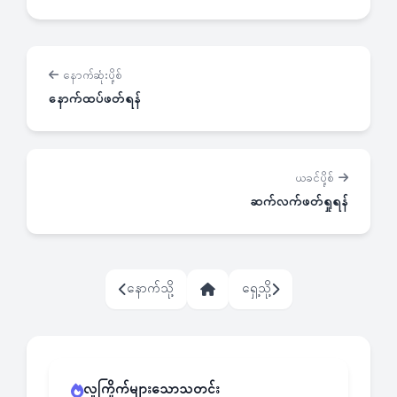
နောက်ဆုံးပို့စ်
နောက်ထပ်ဖတ်ရန်
ယခင်ပို့စ်
ဆက်လက်ဖတ်ရှုရန်
နောက်သို့
ရှေ့သို့
လူကြိုက်များသောသတင်း