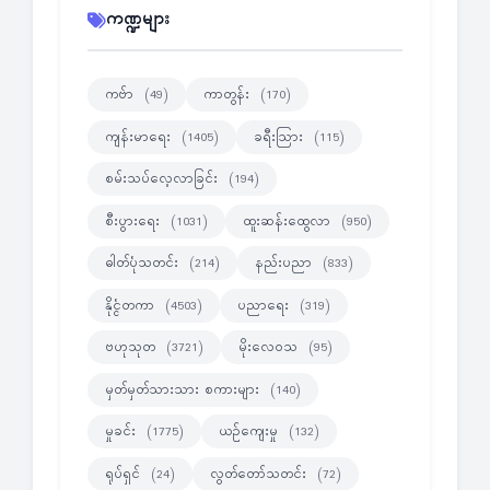
ကဏ္ဍများ
ကဗ်ာ
ကာတွန်း
(49)
(170)
ကျန်းမာရေး
ခရီးသြား
(1405)
(115)
စမ်းသပ်လေ့လာခြင်း
(194)
စီးပွားရေး
ထူးဆန်းထွေလာ
(1031)
(950)
ဓါတ်ပုံသတင်း
နည်းပညာ
(214)
(833)
နိုင္ငံတကာ
ပညာရေး
(4503)
(319)
ဗဟုသုတ
မိုးလေဝသ
(3721)
(95)
မှတ်မှတ်သားသား စကားများ
(140)
မှုခင်း
ယဉ်ကျေးမှု
(1775)
(132)
ရုပ်ရှင်
လွတ်တော်သတင်း
(24)
(72)