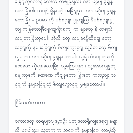
ခစြျသူကောငျလေးက တဈခြိနျလုံး ဂနာ မငွိမျ ဖွဈန
တောမြိုးပါ။ သငျနဲ့ ရှိနတေဲ့ အခြိနျမှာ ဂနာ မငွိမျ ဖွဈန
တောမြိုး – ဥပမာ ဟို ပစ်စညျး ပွုတျကြ ဒီပစ်စညျးပွု
တျ ကနြတောမြိုး၊ရှကျကိုးရှကျ က နျးတှေ နဲ့ တဈလှဲ
လုပျတာမြိုးတှပေါ။ အဲ့လို တှေ လုပျနပွေီဆိုရငျ တော့
သင့ျကို နမျးခငြျတဲ့ စိတျကွောင့ျ သူ့စိတျတှေ စိတျ
လှုပျရှား ဂနာ မငွိမျ ဖွဈနတောပါ။ သူ့ရဲ့ ဆံပငျ တှကေို
ခဏခဏ ကိုငျနတောမြိုး၊ သူ့မကြျနှာ ၊ သူ့အောကျနှုတျ
ခမျးတှကေို ခဏခဏ ကိုငျနတော မြိုးတှေ ကလညျး သ
င့ျကို နမျးခငြျတဲ့ စိတျကွောင့ျ ဖွဈနတောပါ။
ငြိမ်သက်လာတာ
စကားတှေ တရပျစပျပွောပွီး ပှတျလောရိုကျနရေငျ နမျး
လို့ မရပါဘူး။ သူ့ဘကျက သင့ျကို နမျးခငြျ လာပွီဆို