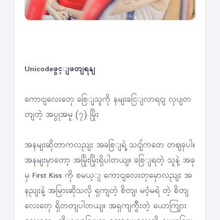
Unicodeဖွင့ျဖတျရနျ
ကောငျလေးတှေ ခစြျသူကို နမျးခငြျလာရငျ လုပျတ
တျတဲ့ အပွုအမူ (၇) မြိုး
အနမျးဆိုတာကလညျး အခစြျရဲ့ သငျ်ကတေ တဈခုပါ။
အနမျးမှာတော့ အမြိုးမြိုးရှိပါတယျ။ ခစြျရတဲ့ သူနဲ့ အခု
မှ First Kiss ကို စမယ့ျ ကောငျလေးတှမှောလညျး အ
နညျးနဲ့ အမြားဆိုသလို ရှကျတဲ့ စိတျ၊ မဝံ့မရဲ တဲ့ စိတျ
လေးတှေ ရှိတတျပါတယျ။ အရှကျကွီးတဲ့ ယောကျြား