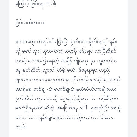
ကြောင့် ဖြစ်နေတာပါ။
ငြိမ်သက်လာတာ
စကားတွေ တရပ်စပ်ပြောပြီး ပွတ်လောရိုက်နေရင် နမ်း
လို့ မရပါဘူး။ သူ့ဘက်က သင့်ကို နမ်းချင် လာပြီဆိုရင်
သင်နဲ့ စကားပြောနေတဲ့ အချိန် မျိုးတွေ မှာ သူ့ဘက်က
နေ နှုတ်ဆိတ် သွားပါ လိမ့် မယ်။ ဒီနေရာမှာ လည်း
ချစ်သူကောင်လေးဘက်ကနေ ကိုယ်ပြောနေတဲ့ စကားကို
အာရုံမရ တစ်ချ က် ရတစ်ချက် နှုတ်ဆိတ်တာမျိုးလား၊
နှုတ်ဆိတ် သွားပေမယ့် သူ့အကြည့်တွေ က သင့်ဆီမှာပဲ
ဆက်ရှိနေလား ဆိုတဲ့ အခြေအနေ ပေါ် မူတည်ပြီး အာရုံ
မရတာလား၊ နမ်းချင်နေတာလား ဆိုတာ ကွာ ပါသေး
တယ်။