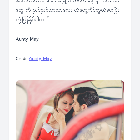
အနားတိုးတာမျိုး၊ ချစ်သူ့ရဲ့ လက်မောင်းနဲ့ မျက်နှာလေး
တွေ ကို ညင်ညင်သာသာလေး ထိတွေ့ကိုင်တွယ်ပေးပြီး
တုံ့ပြန်နိုင်ပါတယ်။
Aunty May
Credit:
Aunty May