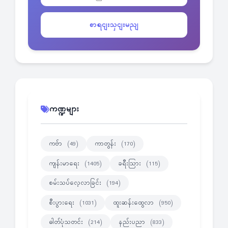
စာရငျးသှငျးမညျ
ကဏ္ဍများ
ကဗ်ာ
ကာတွန်း
(49)
(170)
ကျန်းမာရေး
ခရီးသြား
(1405)
(115)
စမ်းသပ်လေ့လာခြင်း
(194)
စီးပွားရေး
ထူးဆန်းထွေလာ
(1031)
(950)
ဓါတ်ပုံသတင်း
နည်းပညာ
(214)
(833)