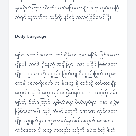
နှစ်ကိုယ်ကြား တီးတိုး ကပ်ပြောတာမျိုး တွေ လုပ်လာပြီ
ဆိုရင် သူ့ဘက်က သင့်ကို နမ်းဖို့ အသင့်ဖြစ်နေပါပြီ။
Body Language
ချစ်သူကောင်လေးက တစ်ချိန်လုံး ဂနာ မငြိမ် ဖြစ်နေတာ
မျိုးပါ။ သင်နဲ့ ရှိနေတဲ့ အချိန်မှာ ဂနာ မငြိမ် ဖြစ်နေတာ
မျိုး – ဥပမာ ဟို ပစ္စည်း ပြုတ်ကျ ဒီပစ္စည်းပြုတ် ကျနေ
တာမျိုး၊ရှက်ကိုးရှက် က န်းတွေ နဲ့ တစ်လွဲ လုပ်တာမျိုး
တွေပါ။ အဲ့လို တွေ လုပ်နေပြီဆိုရင် တော့ သင့်ကို နမ်း
ချင်တဲ့ စိတ်ကြောင့် သူ့စိတ်တွေ စိတ်လှုပ်ရှား ဂနာ မငြိမ်
ဖြစ်နေတာပါ။ သူ့ရဲ့ ဆံပင် တွေကို ခဏခဏ ကိုင်နေတာ
မျိုး၊ သူ့မျက်နှာ ၊ သူ့အောက်နှုတ်ခမ်းတွေကို ခဏခဏ
ကိုင်နေတာ မျိုးတွေ ကလည်း သင့်ကို နမ်းချင်တဲ့ စိတ်