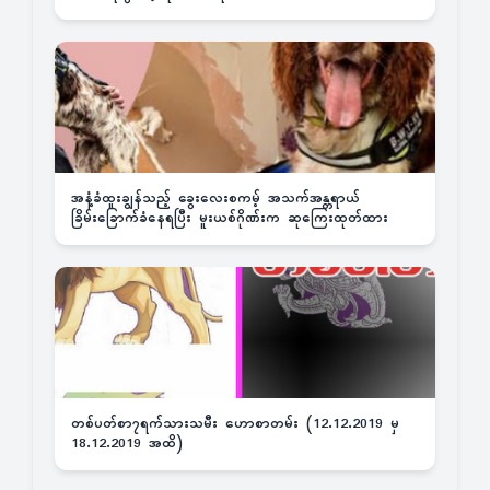
အနံ့ခံထူးချွန်သည့် ခွေးလေးစကမ့် အသက်အန္တရာယ်
ခြိမ်းခြောက်ခံနေရပြီး မူးယစ်ဂိုဏ်းက ဆုကြေးထုတ်ထား
တစ်ပတ်စာ၇ရက်သားသမီး ဟောစာတမ်း (12.12.2019 မှ
18.12.2019 အထိ)