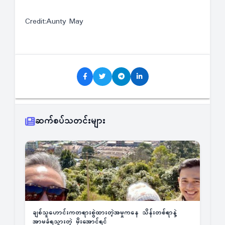
Credit:Aunty May
ဆက်စပ်သတင်းများ
ချစ်သူဟောင်းကတရားစွဲထားတဲ့အမှုကနေ သိန်းတစ်ရာနဲ့
အာမခံရသွားတဲ့ မိုးအောင်ရင်