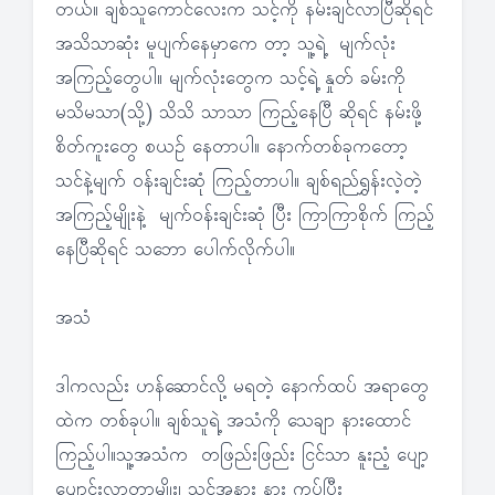
တယ်။ ချစ်သူကောင်လေးက သင့်ကို နမ်းချင်လာပြီဆိုရင်
အသိသာဆုံး မူပျက်နေမှာကေ တာ့ သူ့ရဲ့ မျက်လုံး
အကြည့်တွေပါ။ မျက်လုံးတွေက သင့်ရဲ့ နှုတ် ခမ်းကို
မသိမသာ(သို့) သိသိ သာသာ ကြည့်နေပြီ ဆိုရင် နမ်းဖို့
စိတ်ကူးတွေ စယဉ် နေတာပါ။ နောက်တစ်ခုကတော့
သင်နဲ့မျက် ဝန်းချင်းဆုံ ကြည့်တာပါ။ ချစ်ရည်ရွှန်းလဲ့တဲ့
အကြည့်မျိုးနဲ့ မျက်ဝန်းချင်းဆုံ ပြီး ကြာကြာစိုက် ကြည့်
နေပြီဆိုရင် သဘော ပေါက်လိုက်ပါ။
အသံ
ဒါကလည်း ဟန်ဆောင်လို့ မရတဲ့ နောက်ထပ် အရာတွေ
ထဲက တစ်ခုပါ။ ချစ်သူရဲ့ အသံကို သေချာ နားထောင်
ကြည့်ပါ။သူ့အသံက တဖြည်းဖြည်း ငြင်သာ နူးညံ့ ပျော့
ပျောင်းလာတာမျိုး၊ သင်အနား နား ကပ်ပြီး