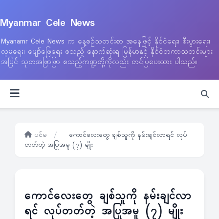
Myanmar Cele News
Myanamr Cele News က နေ့စဉ်သတင်းစာ အနေဖြင့် နိုင်ငံရေး၊ စီးပွားရေး၊
လူမှုရေး၊ ဖျော်ဖြေရေး စသည့် နောက်ဆုံးရ မြန်မာနှင့် နိုင်ငံတကာသတင်းများ
အပြင် သုတအဖြာဖြာ စသည့်ကဏ္ဍတို့ကိုလည်း တင်ပြပေးထား ပါသည်။
ပင်မ
/
ကောင်လေးတွေ ချစ်သူကို နမ်းချင်လာရင် လုပ်
တတ်တဲ့ အပြုအမူ (၇) မျိုး
ကောင်လေးတွေ ချစ်သူကို နမ်းချင်လာ
ရင် လုပ်တတ်တဲ့ အပြုအမူ (၇) မျိုး