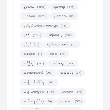
နိုင္ငံတကာ
ပညာရေး
(4503)
(319)
ဗဟုသုတ
မိုးလေဝသ
(3721)
(95)
မှတ်မှတ်သားသား စကားများ
(140)
မှုခင်း
ယဉ်ကျေးမှု
(1775)
(132)
ရုပ်ရှင်
လွတ်တော်သတင်း
(24)
(72)
သရော်စာ
ဟာသ
(1)
(76)
အခ်စ္ဆိုင္ရာ
အင်တာဗျုး
(387)
(288)
အစားအသောက်
အဆိုအမိန့်
(397)
(27)
အမျိုးသမီးဆိုင်ရာ
(260)
အမျိုးသားဆိုင်ရာ
အလှအပ
(116)
(346)
အသီးအနှံဆိုင်ရာ
အားကစား
(90)
(509)