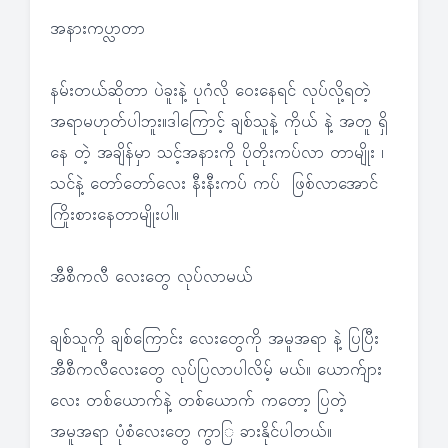
အနားကပ္လာတာ
နမ်းတယ်ဆိုတာ ပဲခူးနဲ့ ပုဂံလို ဝေးနေရင် လုပ်လို့ရတဲ့
အရာမဟုတ်ပါဘူး။ဒါကြောင့် ချစ်သူနဲ့ ကိုယ် နဲ့ အတူ ရှိ
နေ တဲ့ အချိန်မှာ သင့်အနားကို ပိုတိုးကပ်လာ တာမျိုး ၊
သင်နဲ့ တော်တော်လေး နီးနီးကပ် ကပ် ဖြစ်လာအောင်
ကြိုးစားနေတာမျိုးပါ။
အီစီကလီ လေးတွေ လုပ်လာမယ်
ချစ်သူကို ချစ်ကြောင်း လေးတွေကို အမူအရာ နဲ့ ပြပြီး
အီစီကလီလေးတွေ လုပ်ပြလာပါလိမ့် မယ်။ ယောက်ျား
လေး တစ်ယောက်နဲ့ တစ်ယောက် ကတော့ ပြတဲ့
အမူအရာ ပုံစံလေးတွေ ကွာြ ခားနိုင်ပါတယ်။