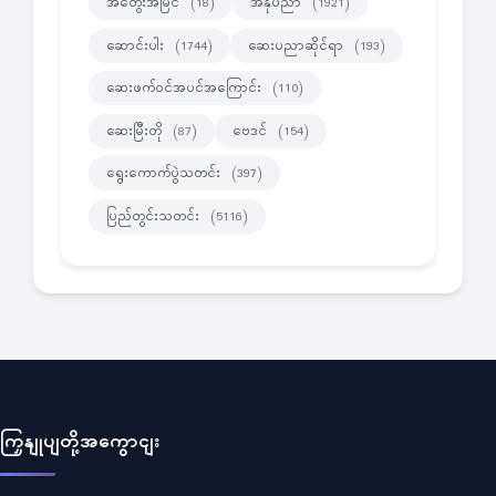
အတွေးအမြင်
အနုပညာ
(18)
(1921)
ဆောင်းပါး
ဆေးပညာဆိုင်ရာ
(1744)
(193)
ဆေးဖက်ဝင်အပင်အကြောင်း
(110)
ဆေးမြီးတို
ဗေဒင်
(87)
(154)
ရွေးကောက်ပွဲသတင်း
(397)
ပြည်တွင်းသတင်း
(5116)
ကြှနျုပျတို့အကွောငျး