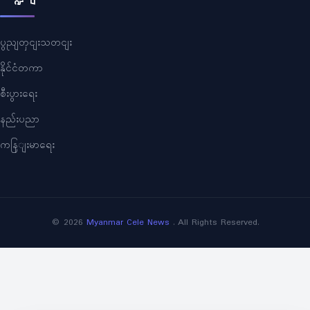
ပွညျတှငျးသတငျး
နိုင်ငံတကာ
စီးပွားရေး
နည်းပညာ
ကနြျးမာရေး
©
2026
Myanmar Cele News
. All Rights Reserved.