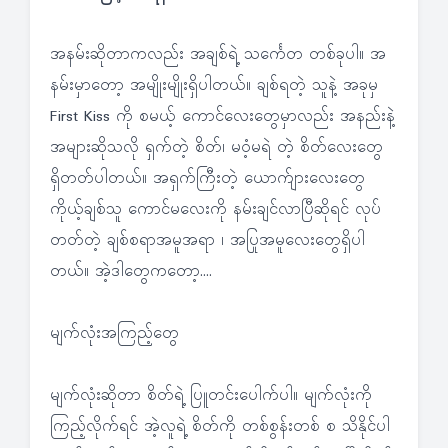
အနမ်းဆိုတာကလည်း အချစ်ရဲ့ သင်္ကေတ တစ်ခုပါ။ အ
နမ်းမှာတော့ အမျိုးမျိုးရှိပါတယ်။ ချစ်ရတဲ့ သူနဲ့ အခုမှ
First Kiss ကို စမယ့် ကောင်လေးတွေမှာလည်း အနည်းနဲ့
အများဆိုသလို ရှက်တဲ့ စိတ်၊ မဝံ့မရဲ တဲ့ စိတ်လေးတွေ
ရှိတတ်ပါတယ်။ အရှက်ကြီးတဲ့ ယောက်ျားလေးတွေ
ကိုယ့်ချစ်သူ ကောင်မလေးကို နမ်းချင်လာပြီဆိုရင် လုပ်
တတ်တဲ့ ချစ်စရာအမူအရာ ၊ အပြုအမူလေးတွေရှိပါ
တယ်။ အဲ့ဒါတွေကတော့….
မျက်လုံးအကြည့်တွေ
မျက်လုံးဆိုတာ စိတ်ရဲ့ ပြူတင်းပေါက်ပါ။ မျက်လုံးကို
ကြည့်လိုက်ရင် အဲ့လူရဲ့ စိတ်ကို တစ်စွန်းတစ် စ သိနိုင်ပါ