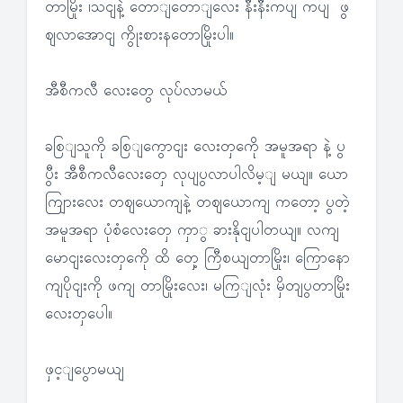
တာမြိုး ၊သငျနဲ့ တောျတောျလေး နီးနီးကပျ ကပျ ဖွ
ဈလာအောငျ ကွိုးစားနတောမြိုးပါ။
အီစီကလီ လေးတွေ လုပ်လာမယ်
ခစြျသူကို ခစြျကွောငျး လေးတှကေို အမူအရာ နဲ့ ပွ
ပွီး အီစီကလီလေးတှေ လုပျပွလာပါလိမ့ျ မယျ။ ယော
ကျြားလေး တဈယောကျနဲ့ တဈယောကျ ကတော့ ပွတဲ့
အမူအရာ ပုံစံလေးတှေ ကှာွ ခားနိုငျပါတယျ။ လကျ
မောငျးလေးတှကေို ထိ တှေ့ ကြီစယျတာမြိုး၊ ကြောနော
ကျပိုငျးကို ဖကျ တာမြိုးလေး၊ မကြျလုံး မှိတျပွတာမြိုး
လေးတှပေါ။
ဖှင့ျပွောမယျ