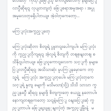
လေးတှေ ကိုယ့ျခစြျသူ ကောငျမလေးကို နမျးခငြျ
လာပွီဆိုရငျ လုပျတတျတဲ့ ခစြျစရာအမူအရာ ၊ အပွု
အမူလေးတှရှေိပါတယျ။ အဲ့ဒါတှကေတော့….
မကြျလုံးအကွည့ျတှေ
မကြျလုံးဆိုတာ စိတျရဲ့ ပွူတငျးပေါကျပါ။ မကြျလုံး
ကို ကွည့ျလိုကျရငျ အဲ့လူရဲ့ စိတျကို တဈစှနျးတဈ စ
သိနိုငျပါတယျ။ ခစြျသူကောငျလေးက သင့ျကို နမျးခ
ငြျလာပွီဆိုရငျ အသိသာဆုံး မူပကြျနမှောကေ တာ့
သူ့ရဲ့ မကြျလုံး အကွည့ျတှပေါ။ မကြျလုံးတှကေ
သင့ျရဲ့ နှုတျ ခမျးကို မသိမသာ(သို့) သိသိ သာသာ ကွ
ည့ျနပွေီ ဆိုရငျ နမျးဖို့ စိတျကူးတှေ စယဉျ နတောပါ။
နောကျတဈခုကတော့ သငျနဲ့မကြျ ဝနျးခငြျးဆုံ ကွ
ည့ျတာပါ။ ခစြျရညျရှှနျးလဲ့တဲ့ အကွည့ျမြိုးနဲ့ မ