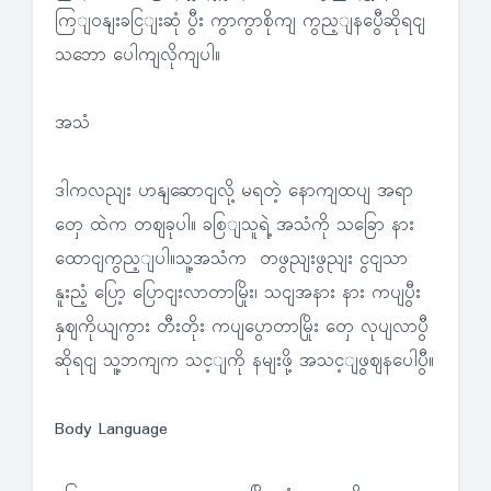
ကြျဝနျးခငြျးဆုံ ပွီး ကွာကွာစိုကျ ကွည့ျနပွေီဆိုရငျ
သဘော ပေါကျလိုကျပါ။
အသံ
ဒါကလညျး ဟနျဆောငျလို့ မရတဲ့ နောကျထပျ အရာ
တှေ ထဲက တဈခုပါ။ ခစြျသူရဲ့ အသံကို သခြော နား
ထောငျကွည့ျပါ။သူ့အသံက တဖွညျးဖွညျး ငွငျသာ
နူးညံ့ ပြော့ ပြောငျးလာတာမြိုး၊ သငျအနား နား ကပျပွီး
နှဈကိုယျကွား တီးတိုး ကပျပွောတာမြိုး တှေ လုပျလာပွီ
ဆိုရငျ သူ့ဘကျက သင့ျကို နမျးဖို့ အသင့ျဖွဈနပေါပွီ။
Body Language