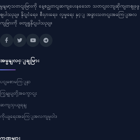
မွနျမာ့သတငျးမြားကို နေ့စဥျတငျဆကျပေးနသေော သတငျးဝဘျဆိုကျတဈခုဖွ
ဈပါသညျ။ နိုငျငံရေး၊ စီးပှားရေး၊ လူမှုရေး နှင့ျ အခွားသတငျးအခကြျအလ
ကျမြားကို ဖတျရှုနိုငျပါသညျ။
အမွနျလင့ျချမြား
ပငျမစာမကြျနှာ
ကြှနျုပျတို့အကွောငျး
ဆကျသှယျရနျ
ကိုယျရေးအခကြျအလကျမူဝါဒ
ကဏ္ဍများ