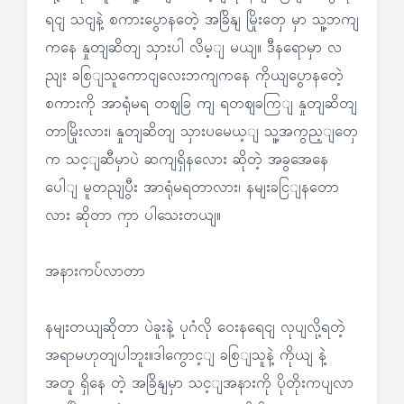
ရငျ သငျနဲ့ စကားပွောနတေဲ့ အခြိနျ မြိုးတှေ မှာ သူ့ဘကျ
ကနေ နှုတျဆိတျ သှားပါ လိမ့ျ မယျ။ ဒီနရောမှာ လ
ညျး ခစြျသူကောငျလေးဘကျကနေ ကိုယျပွောနတေဲ့
စကားကို အာရုံမရ တဈခြ ကျ ရတဈခကြျ နှုတျဆိတျ
တာမြိုးလား၊ နှုတျဆိတျ သှားပမေယ့ျ သူ့အကွည့ျတှေ
က သင့ျဆီမှာပဲ ဆကျရှိနလေား ဆိုတဲ့ အခွအေနေ
ပေါျ မူတညျပွီး အာရုံမရတာလား၊ နမျးခငြျနတော
လား ဆိုတာ ကှာ ပါသေးတယျ။
အနားကပ်လာတာ
နမျးတယျဆိုတာ ပဲခူးနဲ့ ပုဂံလို ဝေးနရေငျ လုပျလို့ရတဲ့
အရာမဟုတျပါဘူး။ဒါကွောင့ျ ခစြျသူနဲ့ ကိုယျ နဲ့
အတူ ရှိနေ တဲ့ အခြိနျမှာ သင့ျအနားကို ပိုတိုးကပျလာ