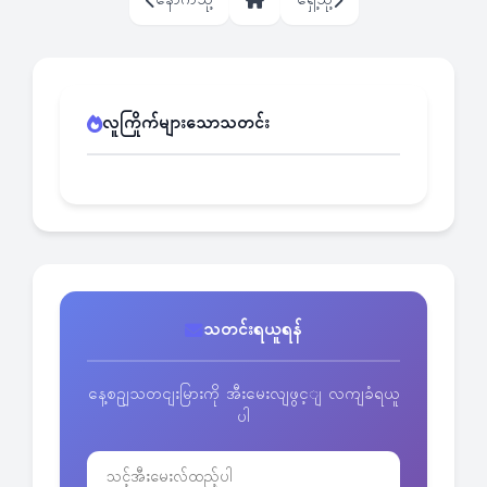
လူကြိုက်များသောသတင်း
သတင်းရယူရန်
နေ့စဥျသတငျးမြားကို အီးမေးလျဖွင့ျ လကျခံရယူ
ပါ