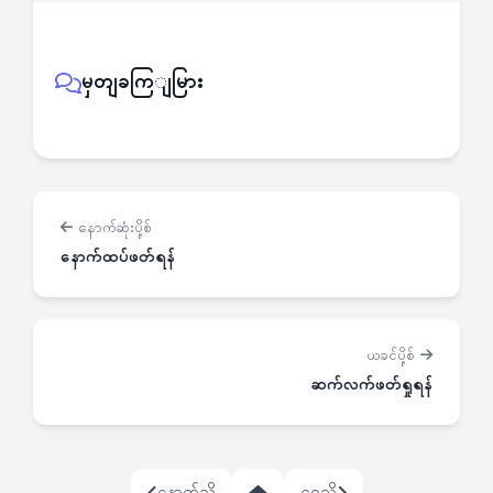
မှတျခကြျမြား
နောက်ဆုံးပို့စ်
နောက်ထပ်ဖတ်ရန်
ယခင်ပို့စ်
ဆက်လက်ဖတ်ရှုရန်
နောက်သို့
ရှေ့သို့