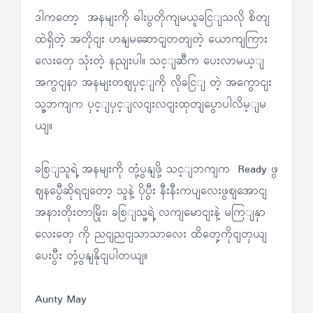
ဒါကတော့ အနမျးကို ဓါးပွတိုကျမယူခငြျသလို စိတျ
ထဲရှိတဲ့ အတိုငျး ဟနျမဆောငျတတျတဲ့ ယောကျကြား
လေးတှေ သုံးတဲ့ နညျးပါ။ သင့ျဆီက ပေးလာမယ့ျ
အကွငျနာ အနမျးတဈပှင့ျကို လိုခငြျ တဲ့ အကွောငျး
သူ့ဘကျက ပှင့ျပှင့ျလငျးလငျးထုတျပွောပါလိမ့ျမ
ယျ။
ခစြျသူရဲ့ အနမျးကို တုံ့ပွနျဖို့ သင့ျဘကျက Ready ဖွ
ဈနပွေီဆိုရငျတော့ သူနဲ့ ပိုပွီး နီးနီးကပျလေးဖွဈအောငျ
အနားတိုးတာမြိုး၊ ခစြျသူ့ရဲ့ လကျမောငျးနဲ့ မကြျနှာ
လေးတှေ ကို ညငျညငျသာသာလေး ထိတှေ့ကိုငျတှယျ
ပေးပွီး တုံ့ပွနျနိုငျပါတယျ။
Aunty May