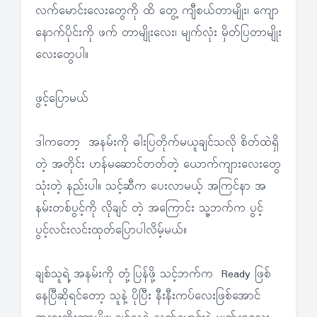
လက်မောင်းလေးတွေကို ထိ တွေ့ ကျီစယ်တာမျိုး၊ ကျော
နောက်ပိုင်းကို ဖက် တာမျိုးလေး၊ မျက်လုံး မှိတ်ပြတာမျိုး
လေးတွေပါ။
ဖွင့်ပြောမယ်
ဒါကတော့ အနမ်းကို ဓါးပြတိုက်မယူချင်သလို စိတ်ထဲရှိ
တဲ့ အတိုင်း ဟန်မဆောင်တတ်တဲ့ ယောက်ကျားလေးတွေ
သုံးတဲ့ နည်းပါ။ သင့်ဆီက ပေးလာမယ့် အကြင်နာ အ
နမ်းတစ်ပွင့်ကို လိုချင် တဲ့ အကြောင်း သူ့ဘက်က ပွင့်
ပွင့်လင်းလင်းထုတ်ပြောပါလိမ့်မယ်။
ချစ်သူရဲ့ အနမ်းကို တုံ့ပြန်ဖို့ သင့်ဘက်က Ready ဖြစ်
နေပြီဆိုရင်တော့ သူနဲ့ ပိုပြီး နီးနီးကပ်လေးဖြစ်အောင်