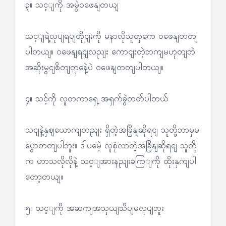
၃။ သင့ျကို အမွဲဝဖေနျတယျ
သင့ျရဲ့လုပျရပျတိုငျးကို မနာလိုသူတှကေ ဝဖေနျတတျ
ပါတယျ။ ဝဖေနျရငျလညျး ကောငျးတဲ့ဘကျမဟုတျဘဲ
အဆိုးမွငျစိတျတှနေဲ့ပဲ ဝဖေနျတတျပါတယျ။
၄။ သင့်ကို လူတကာရှေ့ အရှက်ခွဲတတ်ပါတယ်
သငျနဲ့နှဈယောကျတညျး ရှိတဲ့အခြိနျဆိုရငျ သူတို့ဘာမှမ
ပွောတတျပါဘူး။ ဒါပမေဲ့ လူစုံလာတဲ့အခြိနျဆိုရငျ သူတို့
က ဟာသလိုလိုနဲ့ သင့ျအားနညျးခကြျကို ထိုးနှကျပါ
တော့တယျ။
၅။ သင့ျကို အဆကျအသှယျသိပျမလုပျဘူး