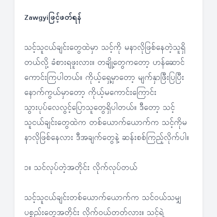
Zawgyiဖြင့်ဖတ်ရန်
သင့်သူငယ်ချင်းတွေထဲမှာ သင့်ကို မနာလိုဖြစ်နေတဲ့သူရှိ
တယ်လို့ ခံစားရဖူးလား။ တချို့တွေကတော့ ဟန်ဆောင်
ကောင်းကြပါတယ်။ ကိုယ့်ရှေ့မှာတော့ မျက်နှာဖြီးပြပြီး
နောက်ကွယ်မှာတော့ ကိုယ့်မကောင်းကြောင်း
သွားပုပ်လေလွင့်ပြောသူတွေရှိပါတယ်။ ဒီတော့ သင့်
သူငယ်ချင်းတွေထဲက တစ်ယောက်ယောက်က သင့်ကိုမ
နာလိုဖြစ်နေလား ဒီအချက်တွေနဲ့ ဆန်းစစ်ကြည့်လိုက်ပါ။
၁။ သင်လုပ်တဲ့အတိုင်း လိုက်လုပ်တယ်
သင့်သူငယ်ချင်းတစ်ယောက်ယောက်က သင်ဝယ်သမျှ
ပစ္စည်းတွေအတိုင်း လိုက်ဝယ်တတ်လား။ သင့်ရဲ့