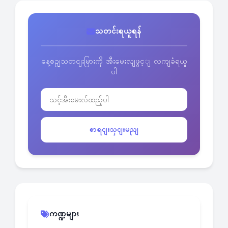
သတင်းရယူရန်
နေ့စဥျသတငျးမြားကို အီးမေးလျဖွင့ျ လကျခံရယူ
ပါ
စာရငျးသှငျးမညျ
ကဏ္ဍများ