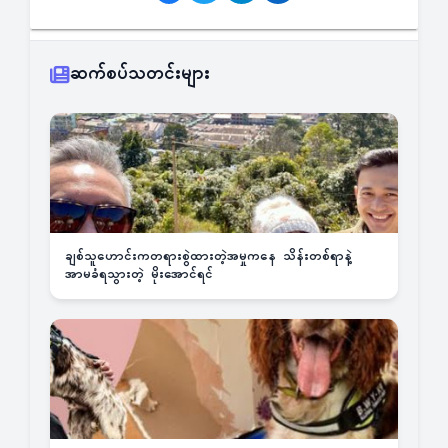
ဆက်စပ်သတင်းများ
ချစ်သူဟောင်းကတရားစွဲထားတဲ့အမှုကနေ သိန်းတစ်ရာနဲ့
အာမခံရသွားတဲ့ မိုးအောင်ရင်