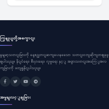
ကြှနျုပျတို့အကွောငျး
မွနျမာ့သတငျးမြားကို နေ့စဥျတငျဆကျပေးနသေော သတငျးဝဘျဆိုကျတဈခုဖွ
ဈပါသညျ။ နိုငျငံရေး၊ စီးပှားရေး၊ လူမှုရေး နှင့ျ အခွားသတငျးအခကြျအလ
ကျမြားကို ဖတျရှုနိုငျပါသညျ။
အမွနျလင့ျချမြား