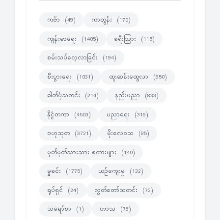
ကဗ်ာ
ကာတွန်း
(49)
(170)
ကျန်းမာရေး
ခရီးသြား
(1405)
(115)
စမ်းသပ်လေ့လာခြင်း
(194)
စီးပွားရေး
ထူးဆန်းထွေလာ
(1031)
(950)
ဓါတ်ပုံသတင်း
နည်းပညာ
(214)
(833)
နိုင္ငံတကာ
ပညာရေး
(4503)
(319)
ဗဟုသုတ
မိုးလေဝသ
(3721)
(95)
မှတ်မှတ်သားသား စကားများ
(140)
မှုခင်း
ယဉ်ကျေးမှု
(1775)
(132)
ရုပ်ရှင်
လွတ်တော်သတင်း
(24)
(72)
သရော်စာ
ဟာသ
(1)
(76)