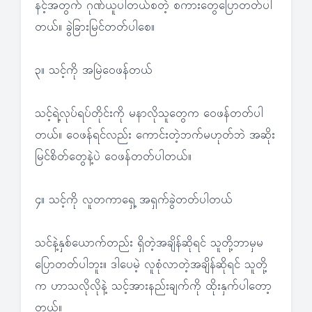
နင့်အတွက် ဂုဏ်ယူပါတယ်စတဲ့ စကားတွေပြောတတ်ပါ
တယ်။ ခွဲခြားမြင်တတ်ပါစေ။
၃။ သင့်ကို အမြဲဝေဖန်တယ်
သင့်ရဲ့လုပ်ရပ်တိုင်းကို မနာလိုသူတွေက ဝေဖန်တတ်ပါ
တယ်။ ဝေဖန်ရင်လည်း ကောင်းတဲ့ဘက်မဟုတ်ဘဲ အဆိုး
မြင်စိတ်တွေနဲ့ပဲ ဝေဖန်တတ်ပါတယ်။
၄။ သင့်ကို လူတကာရှေ့ အရှက်ခွဲတတ်ပါတယ်
သင်နဲ့နှစ်ယောက်တည်း ရှိတဲ့အချိန်ဆိုရင် သူတို့ဘာမှမ
ပြောတတ်ပါဘူး။ ဒါပေမဲ့ လူစုံလာတဲ့အချိန်ဆိုရင် သူတို့
က ဟာသလိုလိုနဲ့ သင့်အားနည်းချက်ကို ထိုးနှက်ပါတော့
တယ်။