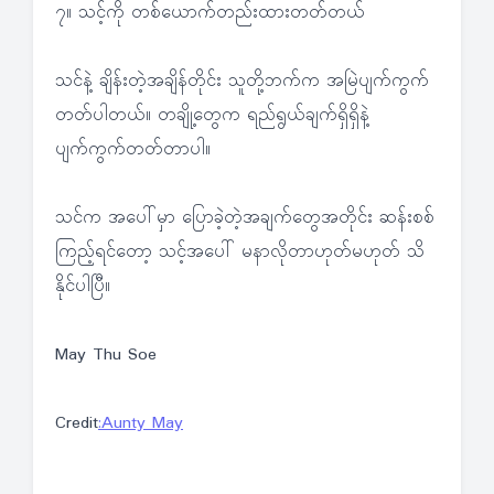
၇။ သင့်ကို တစ်ယောက်တည်းထားတတ်တယ်
သင်နဲ့ ချိန်းတဲ့အချိန်တိုင်း သူတို့ဘက်က အမြဲပျက်ကွက်
တတ်ပါတယ်။ တချို့တွေက ရည်ရွယ်ချက်ရှိရှိနဲ့
ပျက်ကွက်တတ်တာပါ။
သင်က အပေါ်မှာ ပြောခဲ့တဲ့အချက်တွေအတိုင်း ဆန်းစစ်
ကြည့်ရင်တော့ သင့်အပေါ် မနာလိုတာဟုတ်မဟုတ် သိ
နိုင်ပါပြီ။
May Thu Soe
Credit
:Aunty May