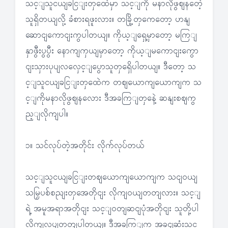
သင့ျသူငယျခငြျးတှထေဲမှာ သင့ျကို မနာလိုဖွဈနတေဲ့
သူရှိတယျလို့ ခံစားရဖူးလား။ တခြို့တှကေတော့ ဟနျ
ဆောငျကောငျးကွပါတယျ။ ကိုယ့ျရှေ့မှာတော့ မကြျ
နှာဖွီးပွပွီး နောကျကှယျမှာတော့ ကိုယ့ျမကောငျးကွော
ငျးသှားပုပျလလှေင့ျပွောသူတှရှေိပါတယျ။ ဒီတော့ သ
င့ျသူငယျခငြျးတှထေဲက တဈယောကျယောကျက သ
င့ျကိုမနာလိုဖွဈနလေား ဒီအခကြျတှနေဲ့ ဆနျးစဈကွ
ည့ျလိုကျပါ။
၁။ သင်လုပ်တဲ့အတိုင်း လိုက်လုပ်တယ်
သင့ျသူငယျခငြျးတဈယောကျယောကျက သငျဝယျ
သမြှပစ်စညျးတှအေတိုငျး လိုကျဝယျတတျလား။ သင့ျ
ရဲ့ အမူအရာအတိုငျး သင့ျဝတျဆငျပုံအတိုငျး သူတို့ပါ
လိုကျလုပျတတျပါတယျ။ ဒီအခကြျက အခငျဆုံးသူင