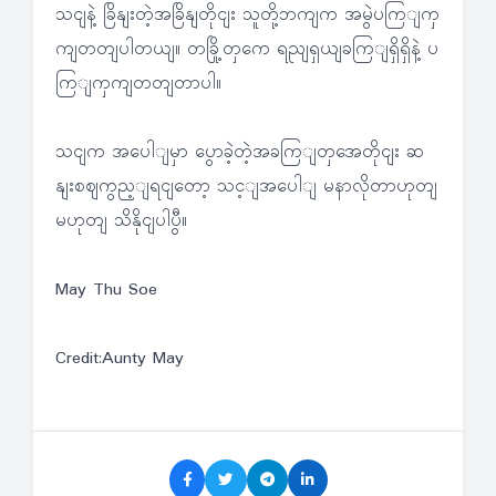
သငျနဲ့ ခြိနျးတဲ့အခြိနျတိုငျး သူတို့ဘကျက အမွဲပကြျကှ
ကျတတျပါတယျ။ တခြို့တှကေ ရညျရှယျခကြျရှိရှိနဲ့ ပ
ကြျကှကျတတျတာပါ။
သငျက အပေါျမှာ ပွောခဲ့တဲ့အခကြျတှအေတိုငျး ဆ
နျးစဈကွည့ျရငျတော့ သင့ျအပေါျ မနာလိုတာဟုတျ
မဟုတျ သိနိုငျပါပွီ။
May Thu Soe
Credit:Aunty May