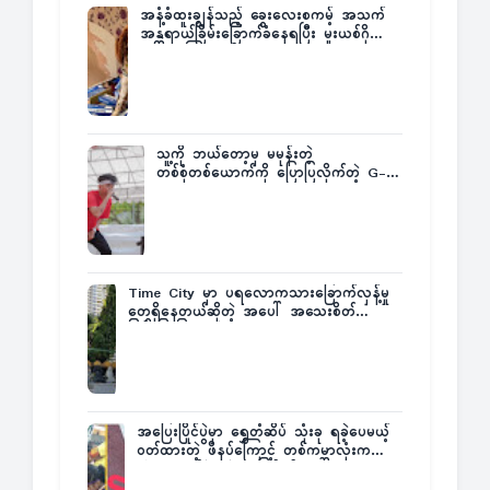
အနံ့ခံထူးချွန်သည့် ခွေးလေးစကမ့် အသက်
အန္တရာယ်ခြိမ်းခြောက်ခံနေရပြီး မူးယစ်ဂိုဏ်း
က ဆုကြေးထုတ်ထား
သူ့ကို ဘယ်တော့မှ မမုန်းတဲ့
တစ်စုံတစ်ယောက်ကို ပြောပြလိုက်တဲ့ G-
Fatt
Time City မှာ ပရလောကသားခြောက်လှန့်မှု
တွေရှိနေတယ်ဆိုတဲ့ အပေါ် အသေးစိတ်
ပြန်ပြောပြလာတဲ့ Times City Project
Director ဦးမြတ်မင်း
အပြေးပြိုင်ပွဲမှာ ရွှေတံဆိပ် သုံးခု ရခဲ့ပေမယ့်
ဝတ်ထားတဲ့ ဖိနပ်ကြောင့် တစ်ကမ္ဘာလုံးက
အံ့အားသင့်ခဲ့ရတဲ့ အဖြစ်မှန်