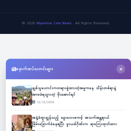
©
2026
Myanmar Cele News
. All Rights Reserved.
နောက်ထပ်သတင်းများ
ချစ်သူဟောင်းကတရားစွဲထားတဲ့အမှုကနေ သိန်းတစ်ရာနဲ့
အာမခံရသွားတဲ့ မိုးအောင်ရင်
12/13/2019
အနံ့ခံထူးချွန်သည့် ခွေးလေးစကမ့် အသက်အန္တရာယ်
ခြိမ်းခြောက်ခံနေရပြီး မူးယစ်ဂိုဏ်းက ဆုကြေးထုတ်ထား