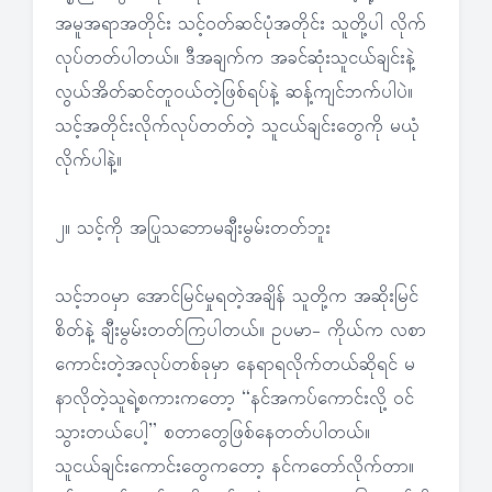
အမူအရာအတိုင်း သင့်ဝတ်ဆင်ပုံအတိုင်း သူတို့ပါ လိုက်
လုပ်တတ်ပါတယ်။ ဒီအချက်က အခင်ဆုံးသူငယ်ချင်းနဲ့
လွယ်အိတ်ဆင်တူဝယ်တဲ့ဖြစ်ရပ်နဲ့ ဆန့်ကျင်ဘက်ပါပဲ။
သင့်အတိုင်းလိုက်လုပ်တတ်တဲ့ သူငယ်ချင်းတွေကို မယုံ
လိုက်ပါနဲ့။
၂။ သင့်ကို အပြုသဘောမချီးမွမ်းတတ်ဘူး
သင့်ဘဝမှာ အောင်မြင်မှုရတဲ့အချိန် သူတို့က အဆိုးမြင်
စိတ်နဲ့ ချီးမွမ်းတတ်ကြပါတယ်။ ဥပမာ- ကိုယ်က လစာ
ကောင်းတဲ့အလုပ်တစ်ခုမှာ နေရာရလိုက်တယ်ဆိုရင် မ
နာလိုတဲ့သူရဲ့စကားကတော့ “နင်အကပ်ကောင်းလို့ ဝင်
သွားတယ်ပေါ့” စတာတွေဖြစ်နေတတ်ပါတယ်။
သူငယ်ချင်းကောင်းတွေကတော့ နင်ကတော်လိုက်တာ။