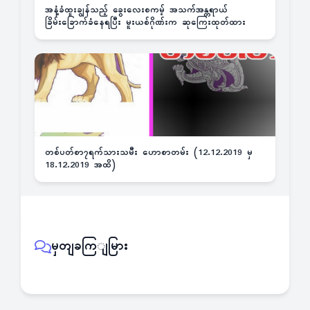
အနံ့ခံထူးချွန်သည့် ခွေးလေးစကမ့် အသက်အန္တရာယ်
ခြိမ်းခြောက်ခံနေရပြီး မူးယစ်ဂိုဏ်းက ဆုကြေးထုတ်ထား
တစ်ပတ်စာ၇ရက်သားသမီး ဟောစာတမ်း (12.12.2019 မှ
18.12.2019 အထိ)
မှတျခကြျမြား