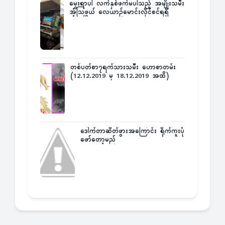
မွေးရာပါ လက်နှစ်ဖက်မပါသည့် အမျိုးသမီး
အံ့သြဖွယ် လေယာဉ်မောင်းလိုင်စင်ရရှိ
တစ်ပတ်စာ၇ရက်သားသမီး ဟောစာတမ်း
(12.12.2019 မှ 18.12.2019 အထိ)
ဒေါက်တာဆိတ်ဖွားအကြောင်း ရိုက်ကူးပုံ
ဖော်တော့မည်