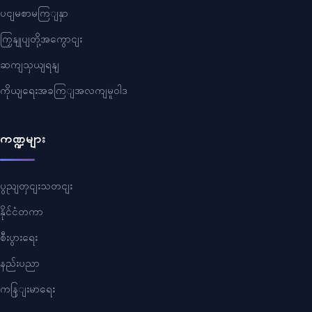
ပငျမစာမကြျနှာ
ကြှနျုပျတို့အကွောငျး
ဆကျသှယျရနျ
ကိုယျရေးအခကြျအလကျမူဝါဒ
ကဏ္ဍများ
ပွညျတှငျးသတငျး
နိုင်ငံတကာ
စီးပွားရေး
နည်းပညာ
ကနြျးမာရေး