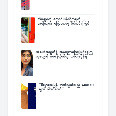
အိမ့်ချစ်ကို တောင်းပန်လိုက်ရတဲ့
အကြောင်း ပြောလာတဲ့ ခိုင်သင်းကြည်
အဖော်အချွတ်နဲ့ အနုပညာကြေးမြင့်နေကြ
သူတွေကို ဝေဖန်လိုက်တဲ့ သင်္ဇာမြင့်မိုရ်
”စီးပွားအမြန် တက်လွယ်သည့် နမောငါး
ချက် ဂါထာတော်” ……