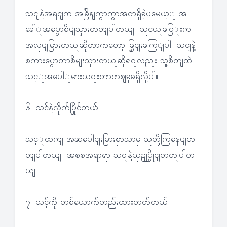
သငျနဲ့အရငျက အခြိနျကွာကွာအတူရှိခဲ့ပမေယ့ျ အ
ခေါျအပွောစိပျသှားတတျပါတယျ။ သူငယျခငြျးက
အလုပျမြားတယျဆိုတာကတော့ ခြှငျးခကြျပါ။ သငျနဲ့
စကားပွောတာစိမျးသှားတယျဆိုရငျလညျး သူ့စိတျထဲ
သင့ျအပေါျမှားယှငျးတာတဈခုခုရှိလို့ပါ။
၆။ သင်နဲ့လိုက်ပြိုင်တယ်
သင့ျထကျ အဆပေါငျးမြားစှာသာမှ သူတို့ကြနေပျတ
တျပါတယျ။ အစစအရာရာ သငျနဲ့ယှဉျပွိုငျတတျပါတ
ယျ။
၇။ သင့်ကို တစ်ယောက်တည်းထားတတ်တယ်