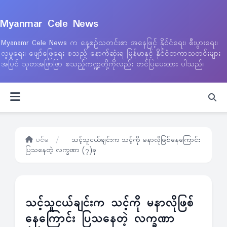
Myanmar Cele News
Myanamr Cele News က နေ့စဉ်သတင်းစာ အနေဖြင့် နိုင်ငံရေး၊ စီးပွားရေး၊
လူမှုရေး၊ ဖျော်ဖြေရေး စသည့် နောက်ဆုံးရ မြန်မာနှင့် နိုင်ငံတကာသတင်းများ
အပြင် သုတအဖြာဖြာ စသည့်ကဏ္ဍတို့ကိုလည်း တင်ပြပေးထား ပါသည်။
ပင်မ
/
သင့်သူငယ်ချင်းက သင့်ကို မနာလိုဖြစ်နေကြောင်း
ပြသနေတဲ့ လက္ခဏာ (၇)ခု
သင့်သူငယ်ချင်းက သင့်ကို မနာလိုဖြစ်
နေကြောင်း ပြသနေတဲ့ လက္ခဏာ