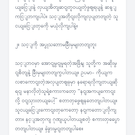
ယျခငြျးနဲ့ လှယျအိတျဆငျတူဝယျတဲ့ဖွဈရပျနဲ့ ဆန့ျ
ကငြျဘကျပါပဲ။ သင့ျအတိုငျးလိုကျလုပျတတျတဲ့ သူ
ငယျခငြျးတှကေို မယုံလိုကျပါနဲ့။
၂။ သင့ျကို အပွုသဘောမခြီးမှမျးတတျဘူး
သင့ျဘဝမှာ အောငျမွငျမှုရတဲ့အခြိနျ သူတို့က အဆိုးမွ
ငျစိတျနဲ့ ခြီးမှမျးတတျကွပါတယျ။ ဥပမာ- ကိုယျက
လစာကောငျးတဲ့အလုပျတဈခုမှာ နရောရလိုကျတယျဆို
ရငျ မနာလိုတဲ့သူရဲ့စကားကတော့ “နငျအကပျကောငျး
လို့ ဝငျသှားတယျပေါ့” စတာတှဖွေဈနတေတျပါတယျ။
သူငယျခငြျးကောငျးတှကေတော့ နငျကတောျလိုကျ
တာ။ နင့ျအတှကျ ဂုဏျယူပါတယျစတဲ့ စကားတှပွေော
တတျပါတယျ။ ခှဲခွားမွငျတတျပါစေ။