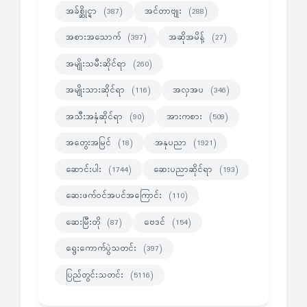
အခ်စ္ဆိုင္ရာ
အင်တာဗျုး
(387)
(288)
အစားအသောက်
အဆိုအမိန့်
(397)
(27)
အမျိုးသမီးဆိုင်ရာ
(260)
အမျိုးသားဆိုင်ရာ
အလှအပ
(116)
(346)
အသီးအနှံဆိုင်ရာ
အားကစား
(90)
(509)
အတွေးအမြင်
အနုပညာ
(18)
(1921)
ဆောင်းပါး
ဆေးပညာဆိုင်ရာ
(1744)
(193)
ဆေးဖက်ဝင်အပင်အကြောင်း
(110)
ဆေးမြီးတို
ဗေဒင်
(87)
(154)
ရွေးကောက်ပွဲသတင်း
(397)
ပြည်တွင်းသတင်း
(5116)