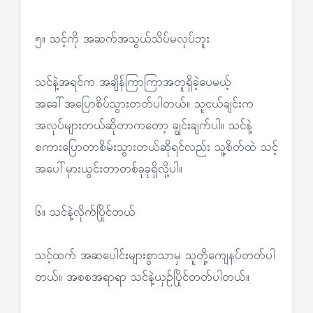
၅။ သင့်ကို အဆက်အသွယ်သိပ်မလုပ်ဘူး
သင်နဲ့အရင်က အချိန်ကြာကြာအတူရှိခဲ့ပေမယ့်
အခေါ်အပြောစိပ်သွားတတ်ပါတယ်။ သူငယ်ချင်းက
အလုပ်များတယ်ဆိုတာကတော့ ချွင်းချက်ပါ။ သင်နဲ့
စကားပြောတာစိမ်းသွားတယ်ဆိုရင်လည်း သူ့စိတ်ထဲ သင့်
အပေါ်မှားယွင်းတာတစ်ခုခုရှိလို့ပါ။
၆။ သင်နဲ့လိုက်ပြိုင်တယ်
သင့်ထက် အဆပေါင်းများစွာသာမှ သူတို့ကျေနပ်တတ်ပါ
တယ်။ အစစအရာရာ သင်နဲ့ယှဉ်ပြိုင်တတ်ပါတယ်။