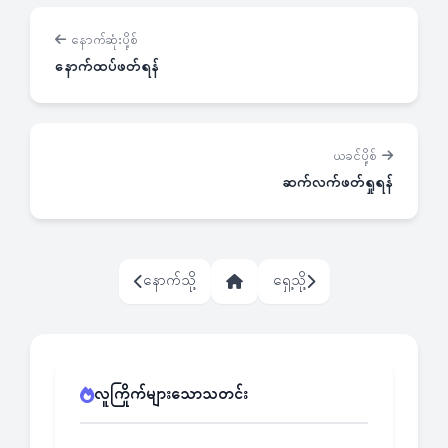
နောက်ဆုံးပို့စ်
နောက်ထပ်ဖတ်ရန်
ယခင်ပို့စ်
ဆက်လက်ဖတ်ရှုရန်
နောက်သို့
ရှေ့သို့
လူကြိုက်များသောသတင်း