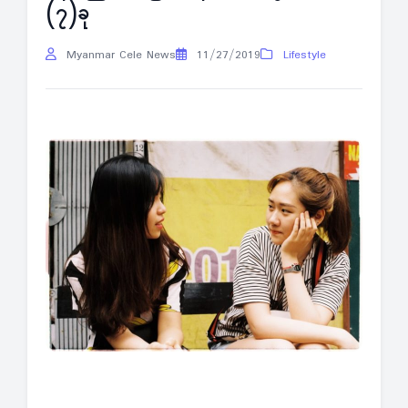
(၇)ခု
Myanmar Cele News
11/27/2019
Lifestyle