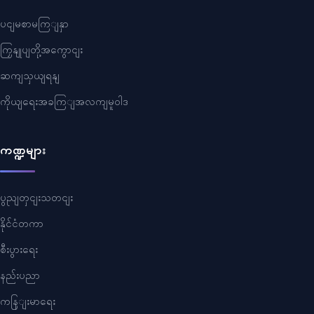
ပငျမစာမကြျနှာ
ကြှနျုပျတို့အကွောငျး
ဆကျသှယျရနျ
ကိုယျရေးအခကြျအလကျမူဝါဒ
ကဏ္ဍများ
ပွညျတှငျးသတငျး
နိုင်ငံတကာ
စီးပွားရေး
နည်းပညာ
ကနြျးမာရေး