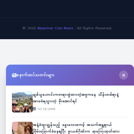
©
2026
Myanmar Cele News
. All Rights Reserved.
နောက်ထပ်သတင်းများ
ချစ်သူဟောင်းကတရားစွဲထားတဲ့အမှုကနေ သိန်းတစ်ရာနဲ့
အာမခံရသွားတဲ့ မိုးအောင်ရင်
12/13/2019
အနံ့ခံထူးချွန်သည့် ခွေးလေးစကမ့် အသက်အန္တရာယ်
ခြိမ်းခြောက်ခံနေရပြီး မူးယစ်ဂိုဏ်းက ဆုကြေးထုတ်ထား