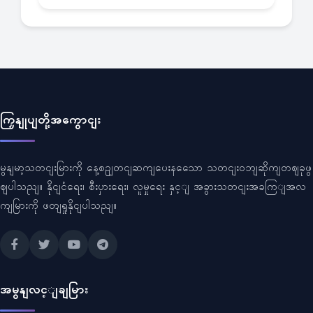
ကြှနျုပျတို့အကွောငျး
မွနျမာ့သတငျးမြားကို နေ့စဥျတငျဆကျပေးနသေော သတငျးဝဘျဆိုကျတဈခုဖွ
ဈပါသညျ။ နိုငျငံရေး၊ စီးပှားရေး၊ လူမှုရေး နှင့ျ အခွားသတငျးအခကြျအလ
ကျမြားကို ဖတျရှုနိုငျပါသညျ။
အမွနျလင့ျချမြား