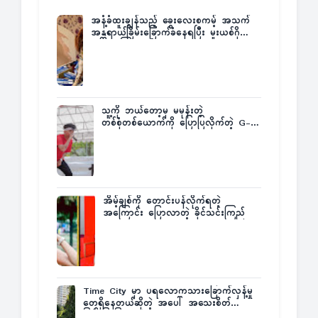
အနံ့ခံထူးချွန်သည့် ခွေးလေးစကမ့် အသက်
အန္တရာယ်ခြိမ်းခြောက်ခံနေရပြီး မူးယစ်ဂိုဏ်း
က ဆုကြေးထုတ်ထား
သူ့ကို ဘယ်တော့မှ မမုန်းတဲ့
တစ်စုံတစ်ယောက်ကို ပြောပြလိုက်တဲ့ G-
Fatt
အိမ့်ချစ်ကို တောင်းပန်လိုက်ရတဲ့
အကြောင်း ပြောလာတဲ့ ခိုင်သင်းကြည်
Time City မှာ ပရလောကသားခြောက်လှန့်မှု
တွေရှိနေတယ်ဆိုတဲ့ အပေါ် အသေးစိတ်
ပြန်ပြောပြလာတဲ့ Times City Project