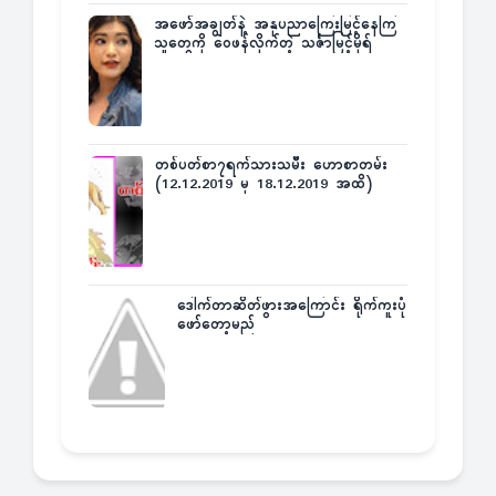
အဖော်အချွတ်နဲ့ အနုပညာကြေးမြင့်နေကြ
သူတွေကို ဝေဖန်လိုက်တဲ့ သင်္ဇာမြင့်မိုရ်
တစ်ပတ်စာ၇ရက်သားသမီး ဟောစာတမ်း
(12.12.2019 မှ 18.12.2019 အထိ)
ဒေါက်တာဆိတ်ဖွားအကြောင်း ရိုက်ကူးပုံ
ဖော်တော့မည်