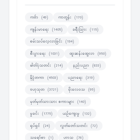
ကဗ်ာ
ကာတွန်း
(49)
(170)
ကျန်းမာရေး
ခရီးသြား
(1405)
(115)
စမ်းသပ်လေ့လာခြင်း
(194)
စီးပွားရေး
ထူးဆန်းထွေလာ
(1031)
(950)
ဓါတ်ပုံသတင်း
နည်းပညာ
(214)
(833)
နိုင္ငံတကာ
ပညာရေး
(4503)
(319)
ဗဟုသုတ
မိုးလေဝသ
(3721)
(95)
မှတ်မှတ်သားသား စကားများ
(140)
မှုခင်း
ယဉ်ကျေးမှု
(1775)
(132)
ရုပ်ရှင်
လွတ်တော်သတင်း
(24)
(72)
သရော်စာ
ဟာသ
(1)
(76)