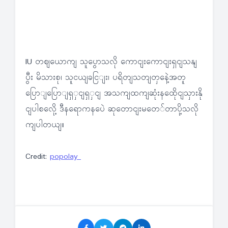
IU တဈယောကျ သူပွောသလို ကောငျးကောငျးရှငျသနျ
ပွီး မိသားစု၊ သူငယျခငြျး၊ ပရိတျသတျတှနေဲ့အတူ
ပြောျပြောျရှှငျရှှငျ အသကျထကျဆုံးနထေိုငျသှားနို
ငျပါစလေို့ ဒီနရောကနပေဲ ဆုတောငျးမတေ်တာပို့သလို
ကျပါတယျ။
Credit:
popolay