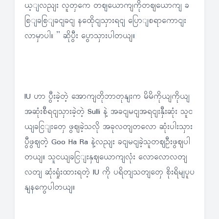
ယ့ျလညျး လူတှကေ တဈယောကျကိုတဈယောကျ ခ
စြျခစြျခငျခငျ နထေိုငျသှားရငျ ပြောျစရာကောငျး
လာမှာပါ။ ” ဆိုပွီး ပွောသှားပါတယျ။
IU ဟာ ပွီးခဲ့တဲ့ အောကျတိုဘာတုနျးက မိမိကိုယျကိုယျ
အဆုံးစီရငျသှားခဲ့တဲ့ Sulli နဲ့ အခငျမငျအရငျးနှီးဆုံး သူင
ယျခငြျးတှေ ဖွဈခဲ့သလို အခုလတျတလော ဆုံးပါးသှား
ပွီဖွဈတဲ့ Goo Ha Ra နဲ့လညျး ခငျမငျခဲ့သူတဈဦးဖွဈပါ
တယျ။ သူငယျခငြျးနှဈယောကျလုံး လောလောလတျ
လတျ ဆုံးရှုံးထားရတဲ့ IU ကို ပရိတျသတျတှေ စိုးရိမျပူပ
နျနကွေပါတယျ။