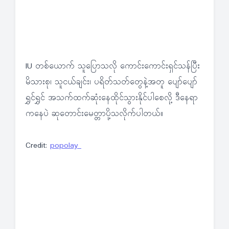
IU တစ်ယောက် သူပြောသလို ကောင်းကောင်းရှင်သန်ပြီး
မိသားစု၊ သူငယ်ချင်း၊ ပရိတ်သတ်တွေနဲ့အတူ ပျော်ပျော်
ရွှင်ရွှင် အသက်ထက်ဆုံးနေထိုင်သွားနိုင်ပါစေလို့ ဒီနေရာ
ကနေပဲ ဆုတောင်းမေတ္တာပို့သလိုက်ပါတယ်။
Credit:
popolay