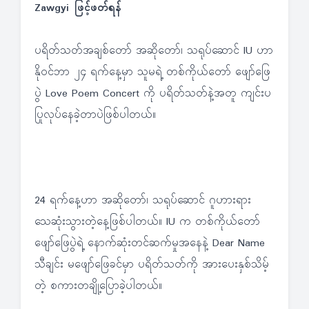
Zawgyi ဖြင့်ဖတ်ရန်
ပရိတ်သတ်အချစ်တော် အဆိုတော်၊ သရုပ်ဆောင် IU ဟာ
နိုဝင်ဘာ ၂၄ ရက်နေ့မှာ သူမရဲ့ တစ်ကိုယ်တော် ဖျော်ဖြေ
ပွဲ Love Poem Concert ကို ပရိတ်သတ်နဲ့အတူ ကျင်းပ
ပြုလုပ်နေခဲ့တာပဲဖြစ်ပါတယ်။
24 ရက်နေ့ဟာ အဆိုတော်၊ သရုပ်ဆောင် ဂူဟားရား
သေဆုံးသွားတဲ့နေ့ဖြစ်ပါတယ်။ IU က တစ်ကိုယ်တော်
ဖျော်ဖြေပွဲရဲ့ နောက်ဆုံးတင်ဆက်မှုအနေနဲ့ Dear Name
သီချင်း မဖျော်ဖြေခင်မှာ ပရိတ်သတ်ကို အားပေးနှစ်သိမ့်
တဲ့ စကားတချို့ပြောခဲ့ပါတယ်။