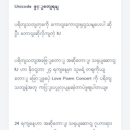
Unicode ဖွင့ျဖတျရနျ
ပရိတျသတျတှကေို ကောငျးကောငျးရှငျသနျပေးပါ ဆို
ပွီး တောငျးဆိုလိုကျတဲ့ IU
ပရိတျသတျအခစြျတောျ အဆိုတောျ၊ သရုပျဆောငျ
IU ဟာ နိုဝငျဘာ ၂၄ ရကျနေ့မှာ သူမရဲ့ တဈကိုယျ
တောျ ဖြောျဖွပှေဲ Love Poem Concert ကို ပရိတျ
သတျနဲ့အတူ ကငြျးပပွုလုပျနခေဲ့တာပဲဖွဈပါတယျ။
24 ရကျနေ့ဟာ အဆိုတောျ၊ သရုပျဆောငျ ဂူဟားရား