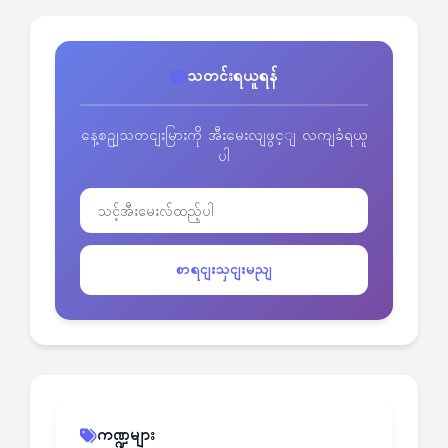
သတင်းရယူရန်
နေ့စဥျသတငျးမြားကို အီးမေးလျဖွင့ျ လကျခံရယူ
ပါ
စာရငျးသှငျးမညျ
ကဏ္ဍများ