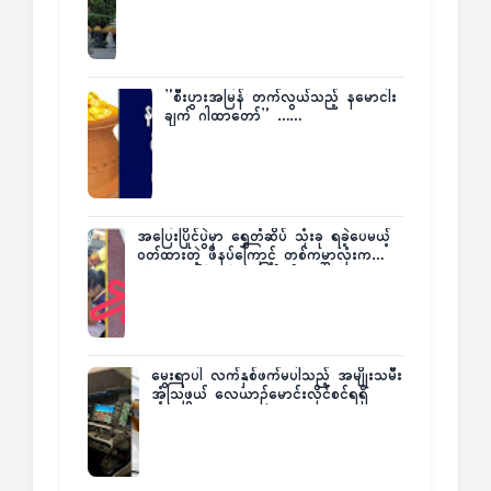
Director ဦးမြတ်မင်း
”စီးပွားအမြန် တက်လွယ်သည့် နမောငါး
ချက် ဂါထာတော်” ……
အပြေးပြိုင်ပွဲမှာ ရွှေတံဆိပ် သုံးခု ရခဲ့ပေမယ့်
ဝတ်ထားတဲ့ ဖိနပ်ကြောင့် တစ်ကမ္ဘာလုံးက
အံ့အားသင့်ခဲ့ရတဲ့ အဖြစ်မှန်
မွေးရာပါ လက်နှစ်ဖက်မပါသည့် အမျိုးသမီး
အံ့သြဖွယ် လေယာဉ်မောင်းလိုင်စင်ရရှိ