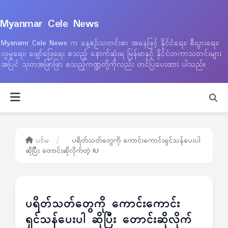
Myanmar Cele News
Myanamr Cele News က နေ့စဉ်သတင်းစာ အနေဖြင့် နိုင်ငံရေး၊ စီးပွားရေး၊
လူမှုရေး၊ ဖျော်ဖြေရေး စသည့် နောက်ဆုံးရ မြန်မာနှင့် နိုင်ငံတကာသတင်းများ
အပြင် သုတအဖြာဖြာ စသည့်ကဏ္ဍတို့ကိုလည်း တင်ပြပေးထား ပါသည်။
ပင်မ
/
ပရိတ်သတ်တွေကို ကောင်းကောင်းရှင်သန်ပေးပါ
ဆိုပြီး တောင်းဆိုလိုက်တဲ့ IU
ပရိတ်သတ်တွေကို ကောင်းကောင်း
ရှင်သန်ပေးပါ ဆိုပြီး တောင်းဆိုလိုက်