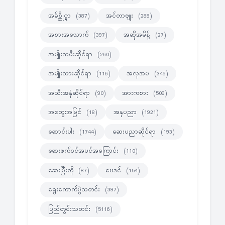
အခ်စ္ဆိုင္ရာ
အင်တာဗျုး
(387)
(288)
အစားအသောက်
အဆိုအမိန့်
(397)
(27)
အမျိုးသမီးဆိုင်ရာ
(260)
အမျိုးသားဆိုင်ရာ
အလှအပ
(116)
(346)
အသီးအနှံဆိုင်ရာ
အားကစား
(90)
(509)
အတွေးအမြင်
အနုပညာ
(18)
(1921)
ဆောင်းပါး
ဆေးပညာဆိုင်ရာ
(1744)
(193)
ဆေးဖက်ဝင်အပင်အကြောင်း
(110)
ဆေးမြီးတို
ဗေဒင်
(87)
(154)
ရွေးကောက်ပွဲသတင်း
(397)
ပြည်တွင်းသတင်း
(5116)