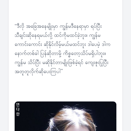
“ဒီလို အခြေအနေမျိုးမှာ ကျွန်မဒီနေရာမှာ ရပ်ပြီး
သီချင်းဆိုနေရမယ်လို့ ထင်ကိုမထင်ခဲ့ဘူး။ ကျွန်မ
ကောင်းကောင်း ဆိုနိုင်လိမ့်မယ်မထင်ဘူး ဒါပေမဲ့ ဒါက
နောက်တစ်ခါ ပြန်ဆိုတာမို့ ကိစ္စတော့သိပ်မရှိပါဘူး။
ကျွန်မ သိပ်ပြီး မဆိုနိုင်တာမျိုးဖြစ်ခဲ့ရင် ကျေးဇူးပြုပြီး
အတူတူလိုက်ဆိုပေးကြပါ”