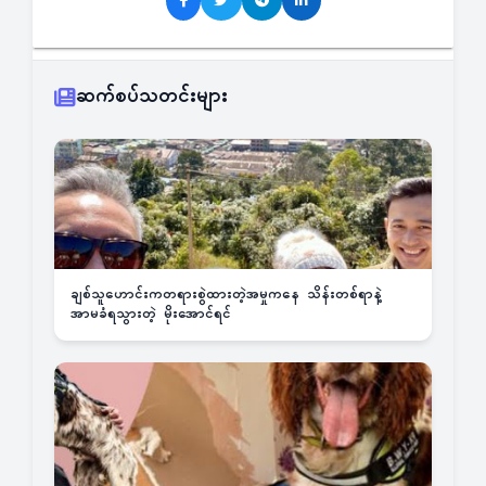
ဆက်စပ်သတင်းများ
ချစ်သူဟောင်းကတရားစွဲထားတဲ့အမှုကနေ သိန်းတစ်ရာနဲ့
အာမခံရသွားတဲ့ မိုးအောင်ရင်