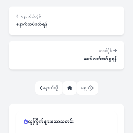
နောက်ဆုံးပို့စ်
နောက်ထပ်ဖတ်ရန်
ယခင်ပို့စ်
ဆက်လက်ဖတ်ရှုရန်
နောက်သို့
ရှေ့သို့
လူကြိုက်များသောသတင်း