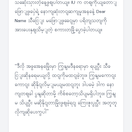
သဆေုံးသှားတဲ့နေ့ဖွဈပါတယျ။ IU က တဈကိုယျတောျ
ဖြောျဖွပှေဲရဲ့ နောကျဆုံးတငျဆကျမှုအနနေဲ့ Dear
Name သီခငြျး မဖြောျဖွခေငျမှာ ပရိတျသတျကို
အားပေးနှဈသိမ့ျတဲ့ စကားတခြို့ပွောခဲ့ပါတယျ။
“ဒီလို အခွအေနမြေိုးမှာ ကြှနျမဒီနရောမှာ ရပျပွီး သီခ
ငြျးဆိုနရေမယျလို့ ထငျကိုမထငျခဲ့ဘူး။ ကြှနျမကောငျး
ကောငျး ဆိုနိုငျလိမ့ျမယျမထငျဘူး ဒါပမေဲ့ ဒါက နော
ကျတဈခါ ပွနျဆိုတာမို့ ကိစ်စတော့သိပျမရှိပါဘူး။ ကြှနျ
မ သိပျပွီး မဆိုနိုငျတာမြိုးဖွဈခဲ့ရငျ ကြေးဇူးပွုပွီး အတူတူ
လိုကျဆိုပေးကွပါ”