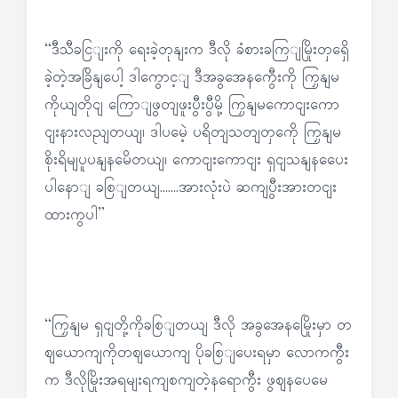
“ဒီသီခငြျးကို ရေးခဲ့တုနျးက ဒီလို ခံစားခကြျမြိုးတှရှေိ
ခဲ့တဲ့အခြိနျပေါ့ ဒါကွောင့ျ ဒီအခွအေနကွေီးကို ကြှနျမ
ကိုယျတိုငျ ကြောျဖွတျဖူးပွီးပွီမို့ ကြှနျမကောငျးကော
ငျးနားလညျတယျ၊ ဒါပမေဲ့ ပရိတျသတျတှကေို ကြှနျမ
စိုးရိမျပူပနျနမေိတယျ၊ ကောငျးကောငျး ရှငျသနျနပေေး
ပါနောျ ခစြျတယျ…….အားလုံးပဲ ဆကျပွီးအားတငျး
ထားကွပါ”
“ကြှနျမ ရှငျတို့ကိုခစြျတယျ ဒီလို အခွအေနမြေိုးမှာ တ
ဈယောကျကိုတဈယောကျ ပိုခစြျပေးရမှာ လောကကွီး
က ဒီလိုမြိုးအရမျးရကျစကျတဲ့နရောကွီး ဖွဈနပေမေ