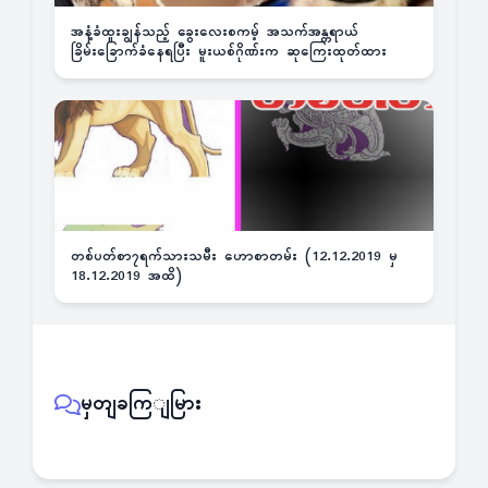
အနံ့ခံထူးချွန်သည့် ခွေးလေးစကမ့် အသက်အန္တရာယ်
ခြိမ်းခြောက်ခံနေရပြီး မူးယစ်ဂိုဏ်းက ဆုကြေးထုတ်ထား
တစ်ပတ်စာ၇ရက်သားသမီး ဟောစာတမ်း (12.12.2019 မှ
18.12.2019 အထိ)
မှတျခကြျမြား