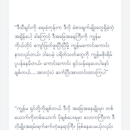
“ဒီသီချင်းကို ရေးခဲ့တုန်းက ဒီလို ခံစားချက်မျိုးတွေရှိခဲ့တဲ့
အချိန်ပေါ့ ဒါကြောင့် ဒီအခြေအနေကြီးကို ကျွန်မ
ကိုယ်တိုင် ကျော်ဖြတ်ဖူးပြီးပြီမို့ ကျွန်မကောင်းကောင်း
နားလည်တယ်၊ ဒါပေမဲ့ ပရိတ်သတ်တွေကို ကျွန်မစိုးရိမ်
ပူပန်နေမိတယ်၊ ကောင်းကောင်း ရှင်သန်နေပေးပါနော်
ချစ်တယ်…….အားလုံးပဲ ဆက်ပြီးအားတင်းထားကြပါ”
“ကျွန်မ ရှင်တို့ကိုချစ်တယ် ဒီလို အခြေအနေမျိုးမှာ တစ်
ယောက်ကိုတစ်ယောက် ပိုချစ်ပေးရမှာ လောကကြီးက ဒီ
လိုမျိုးအရမ်းရက်စက်တဲ့နေရာကြီး ဖြစ်နေပေမယ့်လည်း