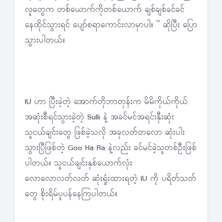
လူတွေက တစ်ယောက်ကိုတစ်ယောက် ချစ်ချစ်ခင်ခင်
နေထိုင်သွားရင် ပျော်စရာကောင်းလာမှာပါ။ ” ဆိုပြီး ပြော
သွားပါတယ်။
IU ဟာ ပြီးခဲ့တဲ့ အောက်တိုဘာတုန်းက မိမိကိုယ်ကိုယ်
အဆုံးစီရင်သွားခဲ့တဲ့ Sulli နဲ့ အခင်မင်အရင်းနှီးဆုံး
သူငယ်ချင်းတွေ ဖြစ်ခဲ့သလို အခုလတ်တလော ဆုံးပါး
သွားပြီဖြစ်တဲ့ Goo Ha Ra နဲ့လည်း ခင်မင်ခဲ့သူတစ်ဦးဖြစ်
ပါတယ်။ သူငယ်ချင်းနှစ်ယောက်လုံး
လောလောလတ်လတ် ဆုံးရှုံးထားရတဲ့ IU ကို ပရိတ်သတ်
တွေ စိုးရိမ်ပူပန်နေကြပါတယ်။