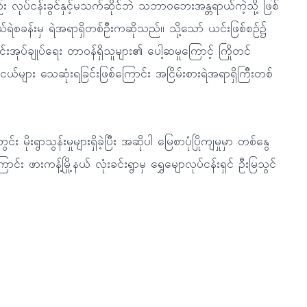
လည်း လုပ်ငန်းခွင်နှင့်မသက်ဆိုင်ဘဲ သဘာဝဘေးအန္တရာယ်ကဲ့သို့ ဖြစ်
ု့နယ်ရဲစခန်းမှ ရဲအရာရှိတစ်ဦးကဆိုသည်။ သို့သော် ယင်းဖြစ်စဉ်၌
အုပ်ချုပ်ရေး တာဝန်ရှိသူများ၏ ပေါ့ဆမှုကြောင့် ကြိုတင်
်များ သေဆုံးရခြင်းဖြစ်ကြောင်း အငြိမ်းစားရဲအရာရှိကြီးတစ်
ုးရွာသွန်းမှုများရှိခဲ့ပြီး အဆိုပါ မြေစာပုံပြိုကျမှုမှာ တစ်နွေ
ာင်း ဖားကန့်မြို့နယ် လုံးခင်းရွာမှ ရွှေမျောလုပ်ငန်းရှင် ဦးမြသွင်