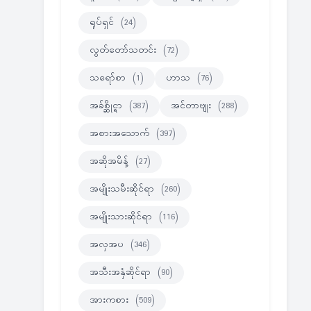
ရုပ်ရှင်
(24)
လွတ်တော်သတင်း
(72)
သရော်စာ
(1)
ဟာသ
(76)
အခ်စ္ဆိုင္ရာ
(387)
အင်တာဗျုး
(288)
အစားအသောက်
(397)
အဆိုအမိန့်
(27)
အမျိုးသမီးဆိုင်ရာ
(260)
အမျိုးသားဆိုင်ရာ
(116)
အလှအပ
(346)
အသီးအနှံဆိုင်ရာ
(90)
အားကစား
(509)