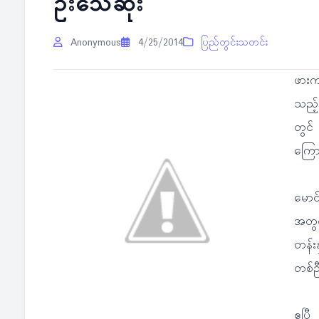
ဦးသေဆုံး
Anonymous
4/25/2014
ပြည်တွင်းသတင်း
ဖားကန
သည့် 
တွင် 
ကြောင
မောင်
အတွင်
တန်း
တစ်ဦ
ဧပြီ 