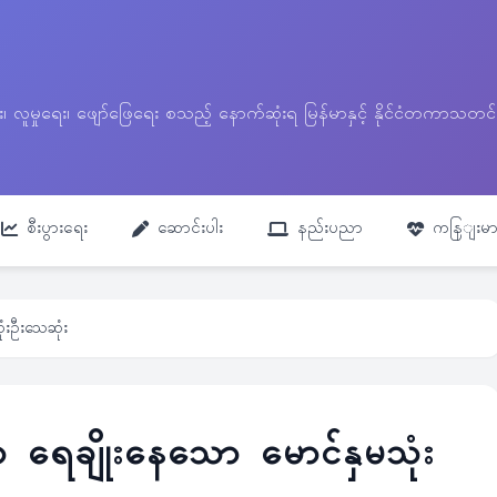
ေး၊ လူမှုရေး၊ ဖျော်ဖြေရေး စသည့် နောက်ဆုံးရ မြန်မာနှင့် နိုင်ငံတကာ
စီးပွားရေး
ဆောင်းပါး
နည်းပညာ
ကနြျးမာ
ုံးဦးသေဆုံး
ရာ ရေချိုးနေသော မောင်နှမသုံး