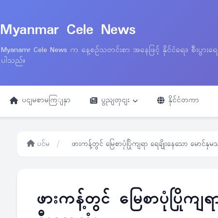
Myanmar Cele News
Myanamr Cele News က နေ့စဉ်သတင်းစာ အနေဖြင့် နိုင်ငံရေး၊ စီးပွားရ
ပါသည်။
ပငျမစာမကြျနှာ
ပွညျတှငျး
နိုင်ငံတကာ
ပင်မ
/
ဖားကန့်တွင် မြေစာပုံပြိုကျရာ ရေချိုးနေသော မောင်နှမသ
ဖားကန့်တွင် မြေစာပုံပြိုကျ