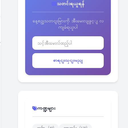
သတင်းရယူရန်
နေ့စဥျသတငျးမြားကို အီးမေးလျဖွင့ျ လ
ကျခံရယူပါ
စာရငျးသှငျးမညျ
ကဏ္ဍများ