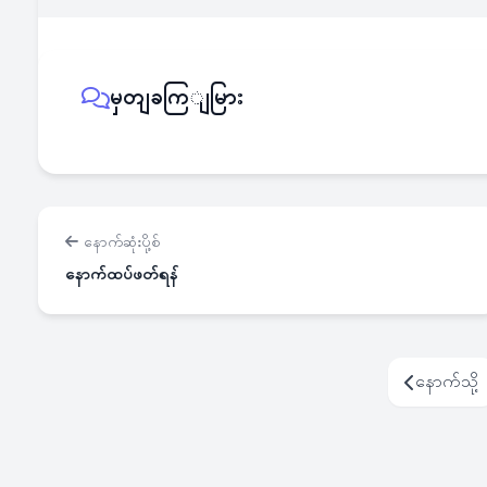
မှတျခကြျမြား
နောက်ဆုံးပို့စ်
နောက်ထပ်ဖတ်ရန်
နောက်သို့