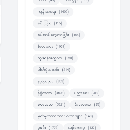
ကဗ်ာ
(49)
ကာတွန်း
(170)
ကျန်းမာရေး
(1405)
ခရီးသြား
(115)
စမ်းသပ်လေ့လာခြင်း
(194)
စီးပွားရေး
(1031)
ထူးဆန်းထွေလာ
(950)
ဓါတ်ပုံသတင်း
(214)
နည်းပညာ
(833)
နိုင္ငံတကာ
(4503)
ပညာရေး
(319)
ဗဟုသုတ
(3721)
မိုးလေဝသ
(95)
မှတ်မှတ်သားသား စကားများ
(140)
မှုခင်း
(1775)
ယဉ်ကျေးမှု
(132)