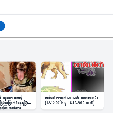
ည့် ခွေးလေးစကမ့်
တစ်ပတ်စာ၇ရက်သားသမီး ဟောစာတမ်း
ိမ်းခြောက်ခံနေရပြီး
(12.12.2019 မှ 18.12.2019 အထိ)
 ဆုကြေးထုတ်ထား