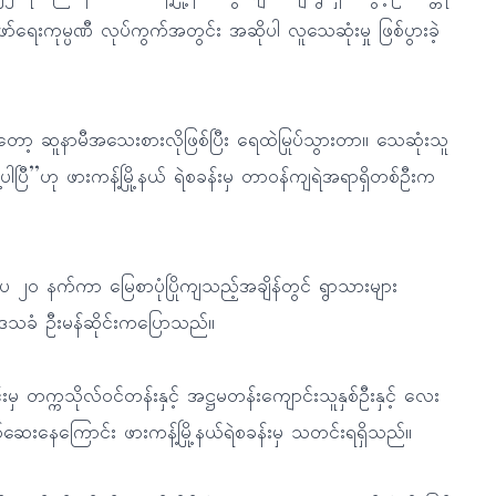
ာ်ရေးကုမ္ပဏီ လုပ်ကွက်အတွင်း အဆိုပါ လူသေဆုံးမှု ဖြစ်ပွားခဲ့
ော့ ဆူနာမီအသေးစားလိုဖြစ်ပြီး ရေထဲမြုပ်သွားတာ။ သေဆုံးသူ
့ပါပြီ’’ဟု ဖားကန့်မြို့နယ် ရဲစခန်းမှ တာဝန်ကျရဲအရာရှိတစ်ဦးက
၂၀ နက်ကာ မြေစာပုံပြိုကျသည့်အချိန်တွင် ရွာသားများ
 ဒေသခံ ဦးမန်ဆိုင်းကပြောသည်။
ှ တက္ကသိုလ်ဝင်တန်းနှင့် အဋ္ဌမတန်းကျောင်းသူနှစ်ဦးနှင့် လေး
်ဆေးနေကြောင်း ဖားကန့်မြို့နယ်ရဲစခန်းမှ သတင်းရရှိသည်။