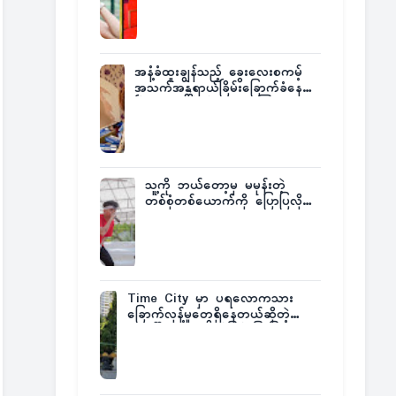
အနံ့ခံထူးချွန်သည့် ခွေးလေးစကမ့်
အသက်အန္တရာယ်ခြိမ်းခြောက်ခံနေရ
ပြီး မူးယစ်ဂိုဏ်းက ဆုကြေး
ထုတ်ထား
သူ့ကို ဘယ်တော့မှ မမုန်းတဲ့
တစ်စုံတစ်ယောက်ကို ပြောပြလိုက်
တဲ့ G-Fatt
Time City မှာ ပရလောကသား
ခြောက်လှန့်မှုတွေရှိနေတယ်ဆိုတဲ့
အပေါ် အသေးစိတ်ပြန်ပြောပြလာတဲ့
Times City Project Director ဦး
မြတ်မင်း