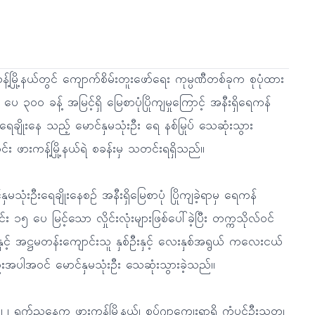
့်မြို့နယ်တွင် ကျောက်စိမ်းတူးဖော်ရေး ကုမ္ပဏီတစ်ခုက စုပုံထား
ပေ ၃၀၀ ခန့် အမြင့်ရှိ မြေစာပုံပြိုကျမှုကြောင့် အနီးရှိရေကန်
ရေချိုးနေ သည့် မောင်နှမသုံးဦး ရေ နစ်မြုပ် သေဆုံးသွား
်း ဖားကန့်မြို့နယ်ရဲ စခန်းမှ သတင်းရရှိသည်။
နှမသုံးဦးရေချိုးနေစဉ် အနီးရှိမြေစာပုံ ပြိုကျခဲ့ရာမှ ရေကန်
း ၁၅ ပေ မြင့်သော လှိုင်းလုံးများဖြစ်ပေါ်ခဲ့ပြီး တက္ကသိုလ်ဝင်
နှင့် အဋ္ဌမတန်းကျောင်းသူ နှစ်ဦးနှင့် လေးနှစ်အရွယ် ကလေးငယ်
းအပါအဝင် မောင်နှမသုံးဦး သေဆုံးသွားခဲ့သည်။
၂၂ ရက်ညနေက ဖားကန့်မြို့နယ်၊ စွပ်ဂျာကျေးရွာရှိ ကံပွင့်ဦးသတ္တု