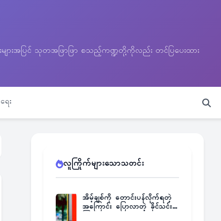
သတင်းများအပြင် သုတအဖြာဖြာ စသည့်ကဏ္ဍတို့ကိုလည်း တင်ပြပေးထား
ရေး
လူကြိုက်များသောသတင်း
အိမ့်ချစ်ကို တောင်းပန်လိုက်ရတဲ့
အကြောင်း ပြောလာတဲ့ ခိုင်သင်း
ကြည်