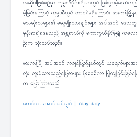
အဆိုပါဖြစ်စဉ်မှာ ကုမ္ပဏီပိုင်ဧရိယာတွင် ဖြစ်ပွားခဲ့သော်
ခဲ့ခြင်းကြောင့် ကုမ္ပဏီတွင် တာဝန်မရှိကြောင်း ဖားကန့်မြိ
သေဆုံးသူများ၏ ဆွေမျိုးသားချင်းများ အပါအဝင် ဒေသတွင်း
မှန်းဆ၍ရနေသည့် အန္တရာယ်ကို မကာကွယ်နိုင်ခဲ့၍ ကလေးငယ
ဦးက သုံးသပ်သည်။
ဖားကန့်မြို့ အပါအဝင် ကချင်ပြည်နယ်တွင် ယခုရက်များအတွင်း မိ
လုံး တူးပုံထားသည့်မြေစာများ မိုးရေစိုကာ ပြိုကျခြင်းဖြစ်ကြေ
က ပြောကြားသည်။
မောင်တာ၊အောင်သစ်လွင် | 7day daily