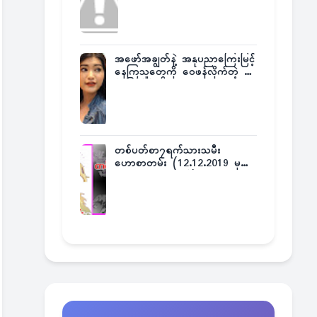
အဖော်အချွတ်နဲ့ အနုပညာကြေးမြင့်
နေကြသူတွေကို ဝေဖန်လိုက်တဲ့ သ
င်္ဇာမြင့်မိုရ်
တစ်ပတ်စာ၇ရက်သားသမီး
ဟောစာတမ်း (12.12.2019 မှ
18.12.2019 အထိ)