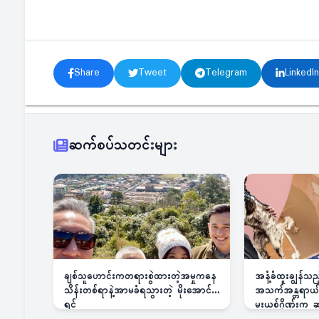
Share
Tweet
Telegram
LinkedIn
ဆက်စပ်သတင်းများ
ချစ်သူဟောင်းကတရားစွဲထားတဲ့အမှုကနေ
အနံ့ခံထူးချွန်သ
သိန်းတစ်ရာနဲ့အာမခံရသွားတဲ့ မိုးအောင်
အသက်အန္တရာယ်ခြ
ရင်
မူးယစ်ဂိုဏ်းက