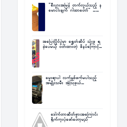
”စီးပွားအမြန် တက်လွယ်သည့် န
မောငါးချက် ဂါထာတော်” ……
အပြေးပြိုင်ပွဲမှာ ရွှေတံဆိပ် သုံးခု ရ
ခဲ့ပေမယ့် ဝတ်ထားတဲ့ ဖိနပ်ကြောင့်
တစ်ကမ္ဘာလုံးက အံ့အားသင့်ခဲ့ရတဲ့
အဖြစ်မှန်
မွေးရာပါ လက်နှစ်ဖက်မပါသည့်
အမျိုးသမီး အံ့သြဖွယ်
လေယာဉ်မောင်းလိုင်စင်ရရှိ
ဒေါက်တာဆိတ်ဖွားအကြောင်း
ရိုက်ကူးပုံဖော်တော့မည်