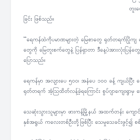
တူးဖေ
ခြင်း ဖြစ်သည်။
‘‘ရေကန်ထဲကိုပမာဏများတဲ့ မြေစာတွေ ရုတ်တရက်ပြိုကျ တ
တွေကို မြေတူးစက်တွေနဲ့ ပြန်ရှာတာ ဒီနေ့ပဲအားလုံးပြန်တွေ
ပြောသည်။
ရေကန်မှာ အလျားပေ ၅၀၀၊ အနံပေ ၁၀၀ ခန့် ကျယ်ပြီး ပေ 
ရုတ်တရက် အံ့သြထိတ်လန့်ခဲ့ရကြောင်း စွပ်ဂျာကျေးရွာမှ
သေဆုံးသွားသူများမှာ ဖားကန့်မြို့နယ် အထက်တန်း ကျောင်းမ
နှစ်အရွယ် ကလေးတစ်ဦးတို့ဖြစ်ပြီး သေမှုသေခင်းဖွင့်၍ စစ