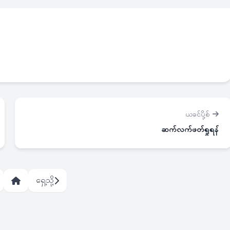
ယခင်ပို့စ်
ဆက်လက်ဖတ်ရှုရန်
ရှေ့သို့