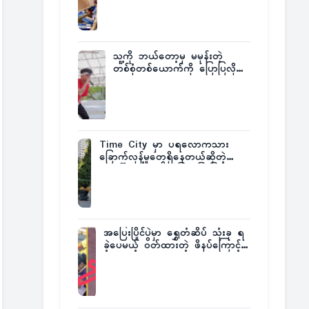
ထုတ်ထား
သူ့ကို ဘယ်တော့မှ မမုန်းတဲ့
တစ်စုံတစ်ယောက်ကို ပြောပြလိုက်
တဲ့ G-Fatt
Time City မှာ ပရလောကသား
ခြောက်လှန့်မှုတွေရှိနေတယ်ဆိုတဲ့
အပေါ် အသေးစိတ်ပြန်ပြောပြလာတဲ့
Times City Project Director ဦး
မြတ်မင်း
အပြေးပြိုင်ပွဲမှာ ရွှေတံဆိပ် သုံးခု ရ
ခဲ့ပေမယ့် ဝတ်ထားတဲ့ ဖိနပ်ကြောင့်
တစ်ကမ္ဘာလုံးက အံ့အားသင့်ခဲ့ရတဲ့
အဖြစ်မှန်