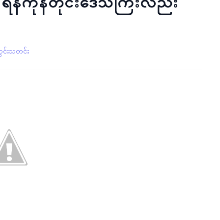
င် ရန်ကုန်တိုင်းဒေသကြီးလည်း
ွင်းသတင်း