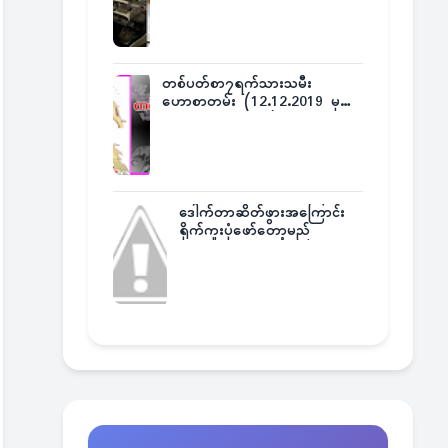
တစ်ပတ်စာ၇ရက်သားသမီး
ဟောစာတမ်း (12.12.2019 မှ
18.12.2019 အထိ)
ဒေါက်တာဆိတ်ဖွားအကြောင်း
ရိုက်ကူးပုံဖော်တော့မည်