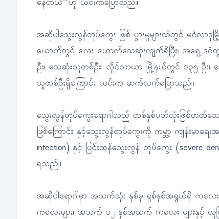
နေတယ်''ဟု ယင်းကပြောသည်။
အဆိုပါသွေးလွန်တုပ်ကွေး ဖြစ် ပွားမှုများထဲတွင် မင်္ဂလာဒ
ယောက်တွင် လေး ယောက်သေဆုံးလျက်ရှိပြီး၊ အရှေ့ ဒဂုံတွင်
ဦး၊ သေဆုံးသူတစ်ဦး၊ လှိုင်သာယာ မြို့နယ်တွင် ၁၃၅ ဦး၊ သ
သူတစ်ဦးရှိကြောင်း ယင်းက ဆက်လက်ပြောသည်။
သွေးလွန်တုပ်ကွေးရောဂါသည် တစ်နှစ်ပတ်လုံးဖြစ်တတ်သော ရ
ဖြစ်ကြောင်း နှင့်သွေးလွန်တုပ်ကွေးကို ကမ္ဘာ့ ကျန်းမာရ
infection) နှင့် ပြင်းထန်သွေးလွန် တုပ်ကွေး (severe 
ရသည်။
အဆိုပါရောဂါမှာ အသက်သုံး နှစ်မှ ရှစ်နှစ်အရွယ်ရှိ ကလေး
ကလေးများ၊ အသက် ၁၂ နှစ်အထက် ကလေး များနှင့် လူကြီး