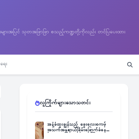
သတင်းများအပြင် သုတအဖြာဖြာ စသည့်ကဏ္ဍတို့ကိုလည်း တင်ပြပေးထား
ရေး
လူကြိုက်များသောသတင်း
အနံ့ခံထူးချွန်သည့် ခွေးလေးစကမ့်
အသက်အန္တရာယ်ခြိမ်းခြောက်ခံနေရ
ပြီး မူးယစ်ဂိုဏ်းက ဆုကြေး