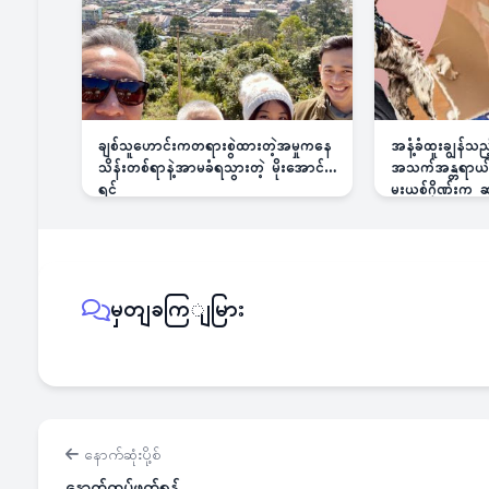
ချစ်သူဟောင်းကတရားစွဲထားတဲ့အမှုကနေ
အနံ့ခံထူးချွန်သ
သိန်းတစ်ရာနဲ့အာမခံရသွားတဲ့ မိုးအောင်
အသက်အန္တရာယ်ခြ
ရင်
မူးယစ်ဂိုဏ်းက
မှတျခကြျမြား
နောက်ဆုံးပို့စ်
နောက်ထပ်ဖတ်ရန်