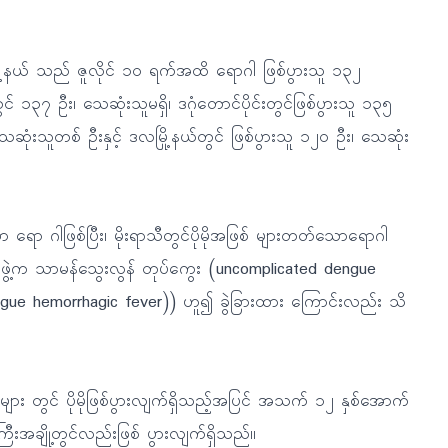
ုံမြို့နယ် သည် ဇူလိုင် ၁ဝ ရက်အထိ ရောဂါ ဖြစ်ပွားသူ ၁၃၂
 ၁၃၇ ဦး၊ သေဆုံးသူမရှိ၊ ဒဂုံတောင်ပိုင်းတွင်ဖြစ်ပွားသူ ၁၃၅
ေဆုံးသူတစ် ဦးနှင့် ဒလမြို့နယ်တွင် ဖြစ်ပွားသူ ၁၂ဝ ဦး၊ သေဆုံး
ော ဂါဖြစ်ပြီး၊ မိုးရာသီတွင်ပိုမိုအဖြစ် များတတ်သောရောဂါ
ေးအဖွဲ့က သာမန်သွေးလွန် တုပ်ကွေး (uncomplicated dengue
dengue hemorrhagic fever)) ဟူ၍ ခွဲခြားထား ကြောင်းလည်း သိ
များ တွင် ပိုမိုဖြစ်ပွားလျက်ရှိသည့်အပြင် အသက် ၁၂ နှစ်အောက်
အချို့တွင်လည်းဖြစ် ပွားလျက်ရှိသည်။