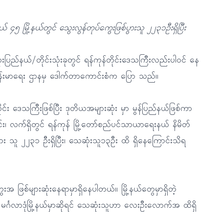
် ၄၅ မြို့နယ်တွင် သွေးလွန်တုပ်ကွေးဖြစ်ပွားသူ ၂၂၃၁ဦးရှိပြီး
ံးပြည်နယ်/တိုင်းသုံးခုတွင် ရန်ကုန်တိုင်းဒေသကြီးလည်းပါဝင် နေ
ျန်းမာရေး ဌာနမှ ဒေါက်တာကောင်းစံက ပြော သည်။
ိုင်း ဒေသကြီးဖြစ်ပြီး ဒုတိယအများဆုံး မှာ မွန်ပြည်နယ်ဖြစ်ကာ
း၊ လက်ရှိတွင် ရန်ကုန် မြို့တော်စည်ပင်သာယာရေးနယ် နိမိတ်
စ်ပွား သူ ၂၂၃၁ ဦးရှိပြီး၊ သေဆုံးသူ၁၃ဦး ထိ ရှိနေကြောင်းသိရ
းအ ဖြစ်များဆုံးနေရာမှာရှိနေပါတယ်။ မြို့နယ်တွေမှာရှိတဲ့
်္ဂလာဒုံမြို့နယ်မှာဆိုရင် သေဆုံးသူဟာ လေးဦးလောက်အ ထိရှိ