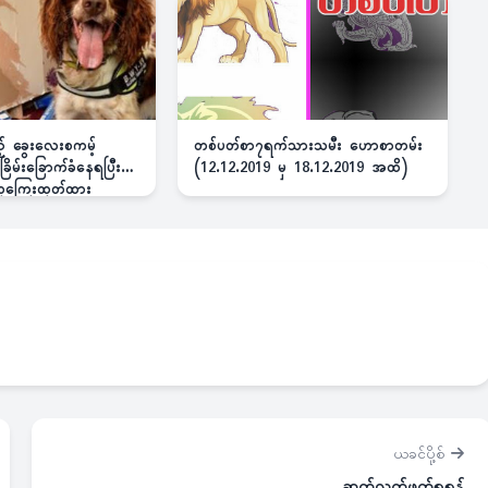
ည့် ခွေးလေးစကမ့်
တစ်ပတ်စာ၇ရက်သားသမီး ဟောစာတမ်း
ိမ်းခြောက်ခံနေရပြီး
(12.12.2019 မှ 18.12.2019 အထိ)
 ဆုကြေးထုတ်ထား
ယခင်ပို့စ်
ဆက်လက်ဖတ်ရှုရန်