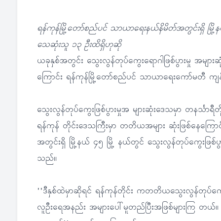
ရန်ကုန်မြို့တော်စည်ပင် သာယာရေးနယ်နိမိတ်အတွင်းရှိ မြို့နယ
သေဆုံးသူ ၁၃ ဦးထိရှိဟုဆို
ယခုနှစ်အတွင်း သွေးလွန်တုပ်ကွေးရောဂါဖြစ်ပွားမှု အများဆု
ကြောင်း ရန်ကုန်မြို့တော်စည်ပင် သာယာရေးကော်မတီ က
သွေးလွန်တုပ်ကွေးဖြစ်ပွားမှုအ များဆုံးဒေသမှာ တနင်္သာရီတ
ရန်ကုန် တိုင်းဒေသကြီးမှာ တတိယအများ ဆုံးဖြစ်နေကြောင်
အတွင်းရှိ မြို့နယ် ၄၅ မြို့ နယ်တွင် သွေးလွန်တုပ်ကွေးဖြ
သည်။
''ဒီနှစ်ထဲမှာဆိုရင် ရန်ကုန်တိုင်း ကတတိယသွေးလွန်တုပ်ကွေ
လူဦးရေအနည်း အများပေါ်မူတည်ပြီးအဖြစ်များကြ တယ်။ မင