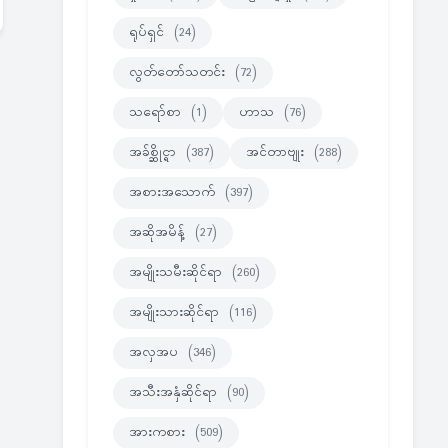
ရုပ်ရှင်
(24)
လွတ်တော်သတင်း
(72)
သရော်စာ
(1)
ဟာသ
(76)
အခ်စ္ဆိုင္ရာ
(387)
အင်တာဗျုး
(288)
အစားအသောက်
(397)
အဆိုအမိန့်
(27)
အမျိုးသမီးဆိုင်ရာ
(260)
အမျိုးသားဆိုင်ရာ
(116)
အလှအပ
(346)
အသီးအနှံဆိုင်ရာ
(90)
အားကစား
(509)