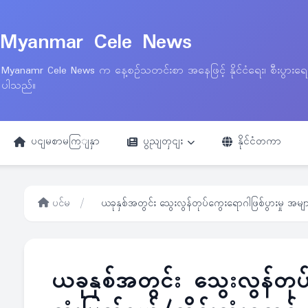
Myanmar Cele News
Myanamr Cele News က နေ့စဉ်သတင်းစာ အနေဖြင့် နိုင်ငံရေး၊ စီးပွားရ
ပါသည်။
ပငျမစာမကြျနှာ
ပွညျတှငျး
နိုင်ငံတကာ
ပင်မ
/
ယခုနှစ်အတွင်း သွေးလွန်တုပ်ကွေးရောဂါဖြစ်ပွားမှု အမျာ
ယခုနှစ်အတွင်း သွေးလွန်တုပ်