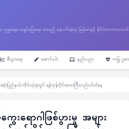
ေး၊ လူမှုရေး၊ ဖျော်ဖြေရေး စသည့် နောက်ဆုံးရ မြန်မာနှင့် နိုင်ငံတကာ
စီးပွားရေး
ဆောင်းပါး
နည်းပညာ
ကနြျးမာ
းဆုံးပြည်နယ်/တိုင်းသုံးခုတွင် ရန်ကုန်တိုင်းဒေသကြီးလည်းပါဝင်နေ
ကွေးရောဂါဖြစ်ပွားမှု အများ