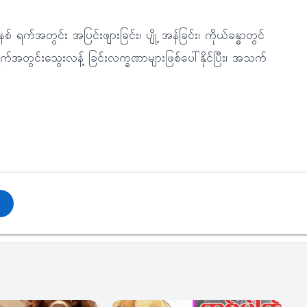
် ရက်အတွင်း အပြင်းဖျားခြင်း၊ ပျို့ အန်ခြင်း၊ ကိုယ်ခန္ဓာတွင်
က်အတွင်းသွေးလန့် ခြင်းလက္ခဏာများဖြစ်ပေါ်နိုင်ပြီး၊ အသက်