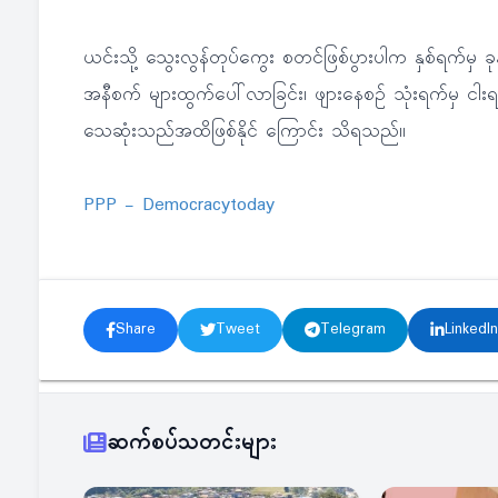
ယင်းသို့ သွေးလွန်တုပ်ကွေး စတင်ဖြစ်ပွားပါက နှစ်ရက်မှ ခုနစ
အနီစက် များထွက်ပေါ်လာခြင်း၊ ဖျားနေစဉ် သုံးရက်မှ ငါးရ
သေဆုံးသည်အထိဖြစ်နိုင် ကြောင်း သိရသည်။
PPP - ‎Democracytoday‬
Share
Tweet
Telegram
LinkedIn
ဆက်စပ်သတင်းများ