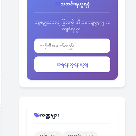
သတင်းရယူရန်
နေ့စဥျသတငျးမြားကို အီးမေးလျဖွင့ျ လ
ကျခံရယူပါ
စာရငျးသှငျးမညျ
ကဏ္ဍများ