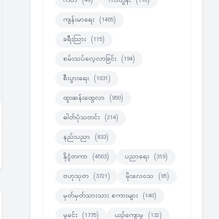
ကဗ်ာ
(49)
ကာတွန်း
(170)
ကျန်းမာရေး
(1405)
ခရီးသြား
(115)
စမ်းသပ်လေ့လာခြင်း
(194)
စီးပွားရေး
(1031)
ထူးဆန်းထွေလာ
(950)
ဓါတ်ပုံသတင်း
(214)
နည်းပညာ
(833)
နိုင္ငံတကာ
(4503)
ပညာရေး
(319)
ဗဟုသုတ
(3721)
မိုးလေဝသ
(95)
မှတ်မှတ်သားသား စကားများ
(140)
မှုခင်း
(1775)
ယဉ်ကျေးမှု
(132)