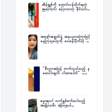
အိမ့်ချစ်ကို တောင်းပန်လိုက်ရတဲ့
အကြောင်း ပြောလာတဲ့ ခိုင်သင်း
ကြည်
အဖော်အချွတ်နဲ့ အနုပညာကြေးမြင့်
နေကြသူတွေကို ဝေဖန်လိုက်တဲ့ သ
င်္ဇာမြင့်မိုရ်
”စီးပွားအမြန် တက်လွယ်သည့် န
မောငါးချက် ဂါထာတော်” ……
မွေးရာပါ လက်နှစ်ဖက်မပါသည့်
အမျိုးသမီး အံ့သြဖွယ်
လေယာဉ်မောင်းလိုင်စင်ရရှိ