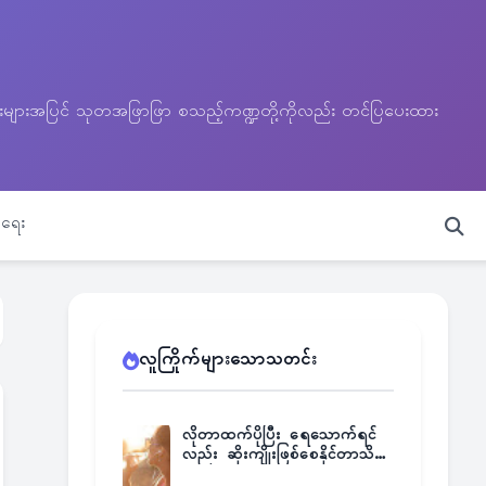
သတင်းများအပြင် သုတအဖြာဖြာ စသည့်ကဏ္ဍတို့ကိုလည်း တင်ပြပေးထား
ရေး
လူကြိုက်များသောသတင်း
လိုတာထက်ပိုပြီး ရေသောက်ရင်
လည်း ဆိုးကျိုးဖြစ်စေနိုင်တာသိရဲ့
လား