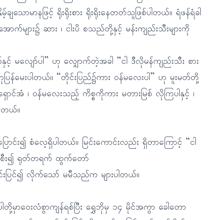
ချသောမာနဖြင့် ရိုးရိုးစား ရိုးရိုးနေတတ်သူဖြစ်ပါတယ်။ ရံဖန်ရံခါ
ောက်များ၌ ဆား ၊ ငါးပိ စသည်တို့နှင့် မန်းကျည်းသီးများကို
ုဏ်နှင့် မလျော်ပါ” ဟု လျှောက်တဲ့အခါ “ငါ ဒီလိုမန်ကျည်းသီး စား
ုပြန်မေးပါတယ်။ “တိုင်းပြည်၌ကား ဝန်မလေးပါ” ဟု မူးမတ်တို့
ောင်အံ ၊ ဝန်မလေးသည့် ကိစ္စကိုကား မတားမြစ် လိုကြပါနှင့် ၊
ပါတယ်။
တွင်ပြောင်း၍ စံလေ့ရှိပါတယ်။ မြင်းကောင်းလည်း ရှိတာကြောင့် “ငါ
ြင်းစီး၍ ရုတ်တရက် ထွက်တော်
င်းပြင်၍ လိုက်သော် မမီသည်က များပါတယ်။
ါတို့မှာဝေးလံစွာကျန်ရစ်ပြီး ရွှေဘိုမှ ၁၄ မိုင်အကွာ ခေါတော