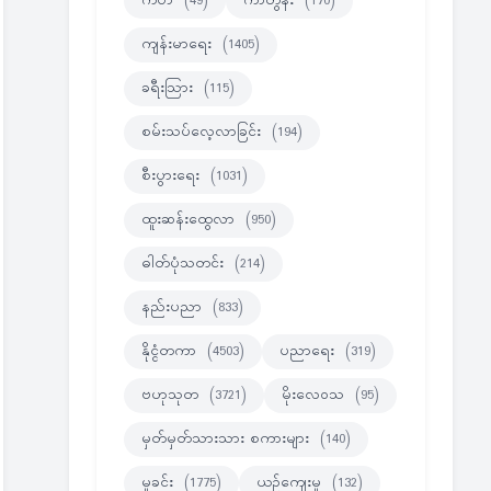
ကဗ်ာ
(49)
ကာတွန်း
(170)
ကျန်းမာရေး
(1405)
ခရီးသြား
(115)
စမ်းသပ်လေ့လာခြင်း
(194)
စီးပွားရေး
(1031)
ထူးဆန်းထွေလာ
(950)
ဓါတ်ပုံသတင်း
(214)
နည်းပညာ
(833)
နိုင္ငံတကာ
(4503)
ပညာရေး
(319)
ဗဟုသုတ
(3721)
မိုးလေဝသ
(95)
မှတ်မှတ်သားသား စကားများ
(140)
မှုခင်း
(1775)
ယဉ်ကျေးမှု
(132)