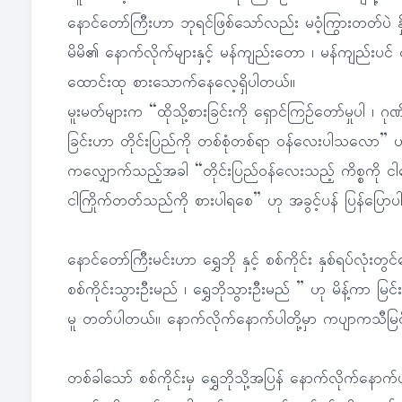
နောင်တော်ကြီးဟာ ဘုရင်ဖြစ်သော်လည်း မဝံ့ကြွားတတ်ပဲ နှိမ့်
မိမိ၏ နောက်လိုက်များနှင့် မန်ကျည်းတော ၊ မန်ကျည်းပင် အ
ထောင်းထု စားသောက်နေလေ့ရှိပါတယ်။
မူးမတ်များက “ထိုသို့စားခြင်းကို ရှောင်ကြဉ်တော်မှုပါ ၊ ဂ
ခြင်းဟာ တိုင်းပြည်ကို တစ်စုံတစ်ရာ ဝန်လေးပါသလော” ဟ
ကလျှောက်သည့်အခါ “တိုင်းပြည်ဝန်လေးသည့် ကိစ္စကို ငါရှ
ငါကြိုက်တတ်သည်ကို စားပါရစေ” ဟု အခွင့်ပန် ပြန်ပြော
နောင်တော်ကြီးမင်းဟာ ရွှေဘို နှင့် စစ်ကိုင်း နှစ်ရပ်လုံး
စစ်ကိုင်းသွားဦးမည် ၊ ရွှေဘိုသွားဦးမည် ” ဟု မိန့်ကာ မ
မူ တတ်ပါတယ်။ နောက်လိုက်နောက်ပါတို့မှာ ကပျာကသီမြ
တစ်ခါသော် စစ်ကိုင်းမှ ရွှေဘိုသို့အပြန် နောက်လိုက်နောက်ပ