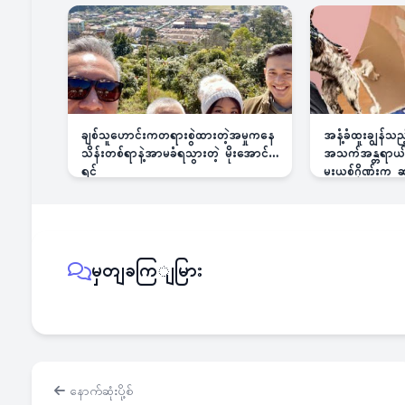
ချစ်သူဟောင်းကတရားစွဲထားတဲ့အမှုကနေ
အနံ့ခံထူးချွန်သ
သိန်းတစ်ရာနဲ့အာမခံရသွားတဲ့ မိုးအောင်
အသက်အန္တရာယ်ခြ
ရင်
မူးယစ်ဂိုဏ်းက
မှတျခကြျမြား
နောက်ဆုံးပို့စ်