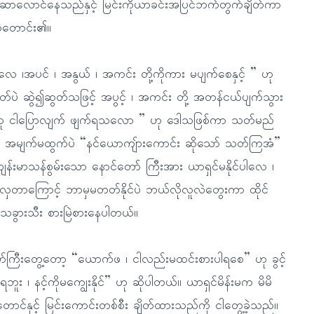
 ဆာလောင်နေသည်နှင့် မြင်းကိုယာခင်းအပြင်ဘက်တွက်ချိတ်ကာ
ွာတောင်း၏။
လေ ၊အပင် ၊ အနွယ် ၊ အကင်း တို့ကိုကား မပျက်စေနှင့် ” ဟု
်ပဲ ဆွဲ၍ဆွတ်သဖြင့် အပွင့် ၊ အကင်း တို့ အတန်ငယ်ပျက်သွား
နှင့်ဟု ငါပြောလျက် ဖျက်ရသလော ” ဟု ဒေါသဖြစ်ကာ သတ်မည်
ရာ အမျက်မထွက်ပဲ “နင်ယောကျ်ားကောင်း ဆိုသော် သတ်ကြအံ”
်းမာသန်စွမ်းသော နောင်တော် ကြီးအား ယာရှင်မနိုင်ပါလေ ၊
ာကြောင့် ဘာမှမတတ်နိုင်ပဲ ဘယ်လိုလူလဲတွေးကာ ထိုင်
် သခွားသီး စားမြဲစားနေပါတယ်။
ော်ကြီးတွေ့တော့ “ယောက်ဖ ၊ ငါလည်းမထင်းစားပါရစေ” ဟု ခွင့်
၊ နင့်ကိုမကျွေးနိုင်” ဟု ဆိုပါတယ်။ ယာရှင်မိန်းမက မိမိ
နှင့် မြင်းကောင်းတစ်စီး ချိတ်ထားသည်ကို ငါတွေ့ခဲ့သည်။