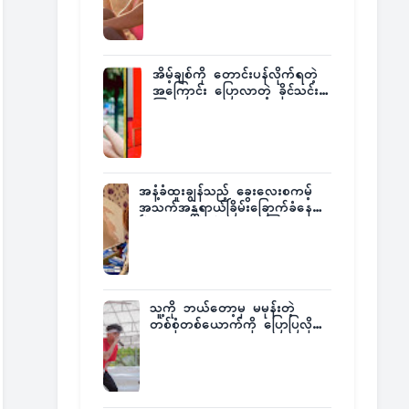
အိမ့်ချစ်ကို တောင်းပန်လိုက်ရတဲ့
အကြောင်း ပြောလာတဲ့ ခိုင်သင်း
ကြည်
အနံ့ခံထူးချွန်သည့် ခွေးလေးစကမ့်
အသက်အန္တရာယ်ခြိမ်းခြောက်ခံနေရ
ပြီး မူးယစ်ဂိုဏ်းက ဆုကြေး
ထုတ်ထား
သူ့ကို ဘယ်တော့မှ မမုန်းတဲ့
တစ်စုံတစ်ယောက်ကို ပြောပြလိုက်
တဲ့ G-Fatt