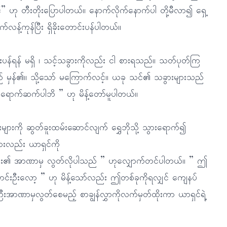
” ဟု တီးတိုးပြောပါတယ်။ နောက်လိုက်နောက်ပါ တို့မီလာ၍ ရှေ့
န့်ကုန်ပြီး ရှိခိုးတောင်းပန်ပါတယ်။
ပန်ရန် မရှိ ၊ သင့်သခွားကိုလည်း ငါ စားရသည်။ သတ်ပုတ်ကြ
မှန်၏။ သို့သော် မကြောက်လင့်။ ယခု သင်၏ သခွားများသည်
ာရောက်ဆက်ပါဘိ ” ဟု မိန့်တော်မူပါတယ်။
ားကို ဆွတ်ခူးထမ်းဆောင်လျက် ရွှေဘိုသို့ သွားရောက်၍
းလည်း ယာရှင်ကို
ူကြီး၏ အာဏာမှ လွတ်လိုပါသည် ” ဟုလျှောက်တင်ပါတယ်။ ” ဤ
င်းဦးလော့ ” ဟု မိန့်သော်လည်း ဤတစ်ခုကိုရလျှင် ကျေနပ်
ာဏာမှလွတ်စေမည့် စာချွန်လွှာကိုလက်မှတ်ထိုးကာ ယာရှင်ရဲ့