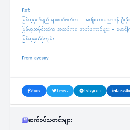
Ref:
မြန်မာ့ဂုဏ်ရည် ရာဇဝင်ဖတ်စာ – အမျိုးသားပညာဝန် ဦးဖို
မြန်မာ့သမိုင်းထဲက အထင်ကရ ဇာတ်ကောင်များ – မောင်က
မြန်မာ့စွယ်စုံကျမ်း
From ayesay
Share
Tweet
Telegram
LinkedIn
ဆက်စပ်သတင်းများ