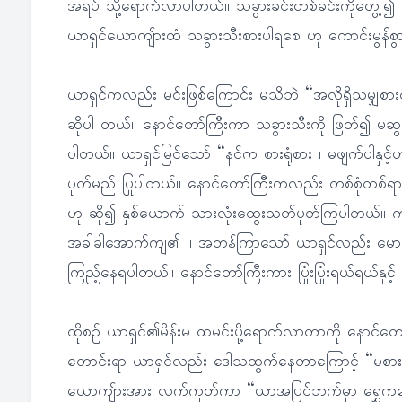
အရပ် သို့ရောက်လာပါတယ်။ သခွားခင်းတစ်ခင်းကိုတွေ့၍
ယာရှင်ယောကျ်ားထံ သခွားသီးစားပါရစေ ဟု ကောင်းမွန်စ
ယာရှင်ကလည်း မင်းဖြစ်ကြောင်း မသိဘဲ “အလိုရှိသမျှစား
ဆိုပါ တယ်။ နောင်တော်ကြီးကာ သခွားသီးကို ဖြတ်၍ မဆွတ
ပါတယ်။ ယာရှင်မြင်သော် “နင်က စားရုံစား ၊ မဖျက်ပါ
ပုတ်မည် ပြုပါတယ်။ နောင်တော်ကြီးကလည်း တစ်စုံတစ်
ဟု ဆို၍ နှစ်ယောက် သားလုံးထွေးသတ်ပုတ်ကြပါတယ်။ ကျန
အခါခါအောက်ကျ၏ ။ အတန်ကြာသော် ယာရှင်လည်း မောလှတ
ကြည့်နေရပါတယ်။ နောင်တော်ကြီးကား ပြုံးပြုံးရယ်ရယ်နှင့
ထိုစဉ် ယာရှင်၏မိန်းမ ထမင်းပို့ရောက်လာတာကို နောင်တ
တောင်းရာ ယာရှင်လည်း ဒေါသထွက်နေတာကြောင့် “မစားရဘူး 
ယောကျ်ားအား လက်ကုတ်ကာ “ယာအပြင်ဘက်မှာ ရွှေကတောင်