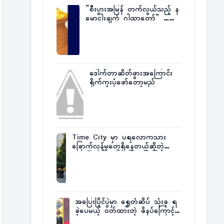
”စီးပွားအမြန် တက်လွယ်သည့် န
မောငါးချက် ဂါထာတော်” ……
ဒေါက်တာဆိတ်ဖွားအကြောင်း
ရိုက်ကူးပုံဖော်တော့မည်
Time City မှာ ပရလောကသား
ခြောက်လှန့်မှုတွေရှိနေတယ်ဆိုတဲ့
အပေါ် အသေးစိတ်ပြန်ပြောပြလာတဲ့
Times City Project Director ဦး
မြတ်မင်း
အပြေးပြိုင်ပွဲမှာ ရွှေတံဆိပ် သုံးခု ရ
ခဲ့ပေမယ့် ဝတ်ထားတဲ့ ဖိနပ်ကြောင့်
တစ်ကမ္ဘာလုံးက အံ့အားသင့်ခဲ့ရတဲ့