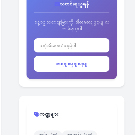
သတင်းရယူရန်
နေ့စဥျသတငျးမြားကို အီးမေးလျဖွင့ျ လ
ကျခံရယူပါ
စာရငျးသှငျးမညျ
ကဏ္ဍများ