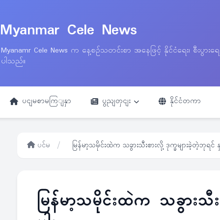
Myanmar Cele News
Myanamr Cele News က နေ့စဉ်သတင်းစာ အနေဖြင့် နိုင်ငံရေး၊ စီးပွားရ
ပါသည်။
ပငျမစာမကြျနှာ
ပွညျတှငျး
နိုင်ငံတကာ
ပင်မ
/
မြန်မာ့သမိုင်းထဲက သခွားသီးစားလို့ ဒုက္ခများခဲ့တဲ့ဘုရင် န
မြန်မာ့သမိုင်းထဲက သခွားသီးစာ