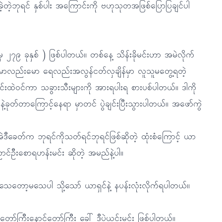
းခဲ့တဲ့ဘုရင် နှစ်ပါး အကြောင်းကို ဗဟုသုတအဖြစ်ပြောပြချင်ပါ
 ၂၇၉ ခုနှစ် ) ဖြစ်ပါတယ်။ တစ်နေ့ သိန်းခိုမင်းဟာ အမဲလိုက်
ယ်။မောလည်းမော ရေလည်းအလွန်ငတ်လှချိန်မှာ လူသူမတွေ့ရတဲ့
င်းထဲဝင်ကာ သခွားသီးများကို အားရပါးရ စားပစ်ပါတယ်။ ဒါကို
ဲ့ခုတ်တာကြောင့်နေရာ မှာတင် ပွဲချင်းပြီးသွားပါတယ်။ အဖော်ကွဲ
ဒီခေတ်က ဘုရင်ကိုသတ်ရင်ဘုရင်ဖြစ်ဆိုတဲ့ ထုံးစံကြောင့် ယာ
ာင်ဦးစောရဟန်းမင်း ဆိုတဲ့ အမည်နဲ့ပါ။
့ သေတော့မသေပါ သို့သော် ယာရှင်နဲ့ နပန်းလုံးလိုက်ရပါတယ်။
်ကြီးနောင်တော်ကြီး ခေါ် ဒီပဲယင်းမင်း ဖြစ်ပါတယ်။