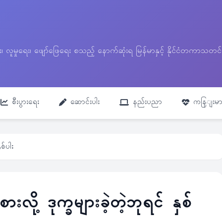
ေး၊ လူမှုရေး၊ ဖျော်ဖြေရေး စသည့် နောက်ဆုံးရ မြန်မာနှင့် နိုင်ငံတကာ
စီးပွားရေး
ဆောင်းပါး
နည်းပညာ
ကနြျးမာ
ှစ်ပါး
းလို့ ဒုက္ခများခဲ့တဲ့ဘုရင် နှစ်