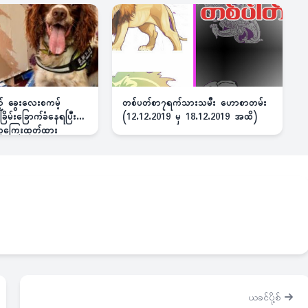
ည့် ခွေးလေးစကမ့်
တစ်ပတ်စာ၇ရက်သားသမီး ဟောစာတမ်း
ိမ်းခြောက်ခံနေရပြီး
(12.12.2019 မှ 18.12.2019 အထိ)
 ဆုကြေးထုတ်ထား
ယခင်ပို့စ်