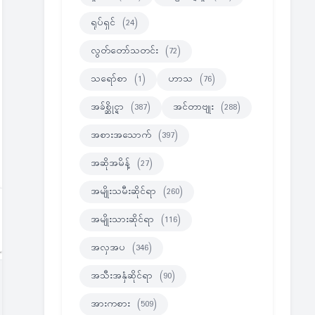
ရုပ်ရှင်
(24)
လွတ်တော်သတင်း
(72)
သရော်စာ
(1)
ဟာသ
(76)
အခ်စ္ဆိုင္ရာ
(387)
အင်တာဗျုး
(288)
အစားအသောက်
(397)
အဆိုအမိန့်
(27)
အမျိုးသမီးဆိုင်ရာ
(260)
အမျိုးသားဆိုင်ရာ
(116)
အလှအပ
(346)
အသီးအနှံဆိုင်ရာ
(90)
အားကစား
(509)