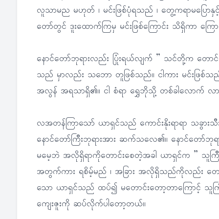
လူသာမည မဟုတ် ၊ မင်းဖြစ်ပုံရသည် ၊ တွေ့ကရာမပြောနှင့်
တော်တွင် ဒူးထောက်ကြမှ မင်းဖြစ်ကြောင်း သိရှိကာ ကြောက်လ
နောင်တော်ဘုရားလည်း ပြုံးရယ်လျက် ” သင်တို့က တောင်း
သည် မှာလည်း သဘော တူဖြစ်သည်။ ငါကား မင်းဖြစ်သည် 
အလွန် အရသာရှိ၏။ ငါ စံရာ ရွှေဘိုသို့ တစ်ခါလောက် လ
လအတန်ကြာသော် ယာရှင်သည် ကောင်းနိုးရာရာ သခွားသီးမျ
နောင်တော်ကြီးဘုရားအား ဆက်သလေ၏။ နောင်တော်ဘုရာ
မမေ့ဘဲ အလိုရှိရာကိုတောင်းစေတဲ့အခါ ယာရှင်က ” သ
အတွက်ကား ရစိမ့်မည် ၊ အခြား အလိုရှိသည်ကိုလည်း တော
သော ယာရှင်သည် ထပ်၍ မတောင်းတော့တာကြောင့် သူကြီးအ
ကျေးဇူးကို ဆပ်လိုက်ပါတော့တယ်။