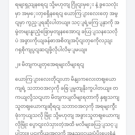
ရမျးရှညျနရေငျ သို့မဟုတျ ဂြိုငျးမှှေး နဲ့ ခွသေလုံး
မှာ အမှှေးတှရှေိနရေငျ ယောကြျားလေးတှေ အမွ
ငျမှာ ကွည့ျရဆိုးပါတယျ။ သင့ျရဲ့မကြျနှာကို အ
မွဲတမျးနူးညံ့ခြောမှတျနအေောငျ ခယြျသနသေလို
ပဲ အခွားကိုယျခန်ဓာအစိတျအပိုငျးတှကေိုလညျး
ဂရုစိုကျပွငျဆငျဖို့လိုပါလိမ့ျမယျ။
၂။ မိတျကပျတှအေရမျးလိမျးရငျ
ယောကြျားလေးတိုငျးဟာ မိနျးကလေးတဈယော
ကျရဲ့ သဘာဝအလှကို ခစြျမွတျနိုးကွပါတယျ။ တ
ကယျလို့သငျဟာ မိတျကပျလိမျးရတာကို နှဈသကျ
သူတဈယောကျဆိုရငျ သဘာဝအလှကို အရမျးကွီး
ဖုံးကှယျသလို မြိုး သို့မဟုတျ အခွားသူတဈယောကျ
လိုမြိုး ပွောငျးလဲသှားတဲ့အထိ မလိမျးခယြျသင့ျ
ပါဘူး။ ပငျကိုယျအလှကို အနညျးငယျပံ့ပိုးပေးရုံနဲ့