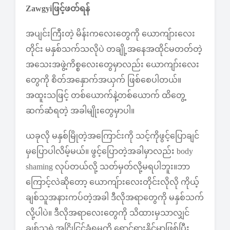
Zawgyiဖြင့်ဖတ်ရန်
အပျင်းကြီးတဲ့ မိန်းကလေးတွေကို ယောကျ်ားလေး
တိုင်း မနှစ်သက်သလိုပဲ တချို့အနေအထိုင်မတတ်တဲ့
အသေးအဖွဲ့ကိစ္စလေးတွေမှာလည်း ယောကျာ်းလေး
တွေကို စိတ်အနှောက်အယှက် ဖြစ်စေပါတယ်။
အထူးသဖြင့် တစ်ယောက်နဲ့တစ်ယောက် ထိတွေ့
ဆက်ဆံရတဲ့ အခါမျိုးတွေမှာပါ။
ယခုလို မနှစ်မြိုတဲ့အကြောင်းကို သင့်ကိုဖွင့်ပြောချင်
မှပြောပါလိမ့်မယ်။ ဖွင့်ပြောတဲ့အခါမှာလည်း body
shaming လုပ်တယ်လို့ သတ်မှတ်လို့မရပါဘူး။ဘာ
ကြောင့်လဲဆိုတော့ ယောကျ်ားလေးတိုင်းလိုလို ကိုယ့်
ချစ်သူအနားကပ်တဲ့အခါ ဒီလိုအရာတွေကို မနှစ်သက်
လို့ပါပဲ။ ဒီလိုအရာလေးတွေကို သိထားမှသာလျှင်
ချစ်သူရဲ့အငြိုငြင်ခံရမှုကို ရှောင်ရှားနိုင်မှာဖြစ်ပြီး