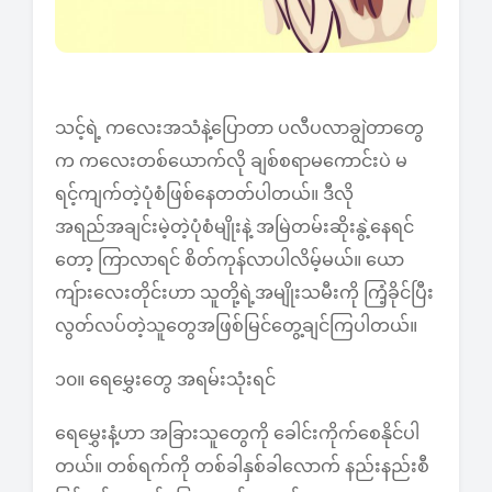
သင့်ရဲ့ ကလေးအသံနဲ့ပြောတာ ပလီပလာချွဲတာတွေ
က ကလေးတစ်ယောက်လို ချစ်စရာမကောင်းပဲ မ
ရင့်ကျက်တဲ့ပုံစံဖြစ်နေတတ်ပါတယ်။ ဒီလို
အရည်အချင်းမဲ့တဲ့ပုံစံမျိုးနဲ့ အမြဲတမ်းဆိုးနွဲ့နေရင်
တော့ ကြာလာရင် စိတ်ကုန်လာပါလိမ့်မယ်။ ယော
ကျ်ားလေးတိုင်းဟာ သူတို့ရဲ့အမျိုးသမီးကို ကြံ့ခိုင်ပြီး
လွတ်လပ်တဲ့သူတွေအဖြစ်မြင်တွေ့ချင်ကြပါတယ်။
၁၀။ ရေမွှေးတွေ အရမ်းသုံးရင်
ရေမွှေးနံ့ဟာ အခြားသူတွေကို ခေါင်းကိုက်စေနိုင်ပါ
တယ်။ တစ်ရက်ကို တစ်ခါနှစ်ခါလောက် နည်းနည်းစီ