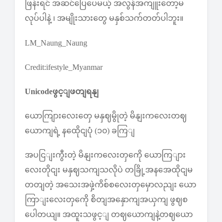
ဖြန်းရင် အဆင်ပြေပေမယ့် အလွန်အကျူးတော့မ
လုပ်ပါနဲ့ ၊ အမျိုးသားတွေ မနှစ်သက်တတ်ပါဘူး။
LM_Naung_Naung
Credit:ifestyle_Myanmar
Unicodeဖွင့ျဖတျရနျ
ယောကျြားလေးတှေ မနှဈမွိုတဲ့ မိနျးကလေးတဈ
ယောကျရဲ့ နထေိုငျပုံ (၁၀) ခကြျ
အပငြျးကွီးတဲ့ မိနျးကလေးတှကေို ယောကြျား
လေးတိုငျး မနှဈသကျသလိုပဲ တခြို့အနအေထိုငျမ
တတျတဲ့ အသေးအဖှဲ့ကိစ်စလေးတှမှောလညျး ယော
ကြာျးလေးတှကေို စိတျအနှောကျအယှကျ ဖွဈစ
ပေါတယျ။ အထူးသဖွင့ျ တဈယောကျနဲ့တဈယော