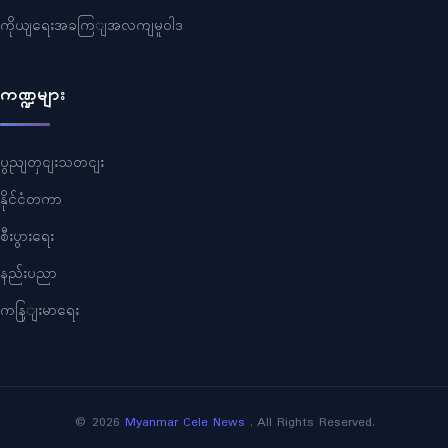
ကိုယျရေးအခကြျအလကျမူဝါဒ
ကဏ္ဍများ
ပွညျတှငျးသတငျး
နိုင်ငံတကာ
စီးပွားရေး
နည်းပညာ
ကနြျးမာရေး
©
2026
Myanmar Cele News
. All Rights Reserved.