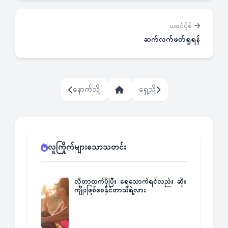
ယခင်ပို့စ်
ဆက်လက်ဖတ်ရှုရန်
နောက်သို့
ရှေ့သို့
လူကြိုက်များသောသတင်း
လိုတာထက်ပိုပြီး ရေသောက်ရင်လည်း ဆိုး
ကျိုးဖြစ်စေနိုင်တာသိရဲ့လား