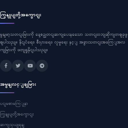
ကြှနျုပျတို့အကွောငျး
မွနျမာ့သတငျးမြားကို နေ့စဥျတငျဆကျပေးနသေော သတငျးဝဘျဆိုကျတဈခုဖွ
ဈပါသညျ။ နိုငျငံရေး၊ စီးပှားရေး၊ လူမှုရေး နှင့ျ အခွားသတငျးအခကြျအလ
ကျမြားကို ဖတျရှုနိုငျပါသညျ။
အမွနျလင့ျချမြား
ပငျမစာမကြျနှာ
ကြှနျုပျတို့အကွောငျး
ဆကျသှယျရနျ