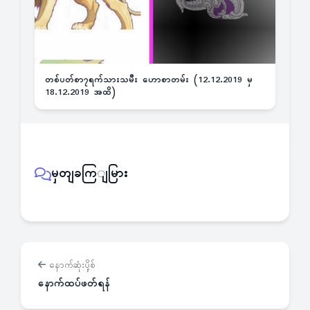
တစ်ပတ်စာ၇ရက်သားသမီး ဟောစာတမ်း (12.12.2019 မှ
18.12.2019 အထိ)
မှတျခကြျမြား
နောက်ဆုံးပို့စ်
နောက်ထပ်ဖတ်ရန်