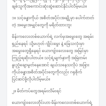
ချစ်သူကိုအကောင်းဆုံးဆွဲဆောင်နိုင်ပါလိမ့်မယ်။
၁။ သင့်ခန္ဓာကိုယ် အစိတ်အပိုင်းအချို့မှာ ပေါက်တတ်
တဲ့ အမွှေးအမျှင်တွေကို မရိတ်ထားဘူး
မိန်းကလေးတစ်ယောက်ရဲ့ လက်မှအမွှေးတွေ အရမ်း
ရှည်နေရင် သို့မဟုတ် ဂျိုင်းမွှေး နဲ့ ခြေသလုံးမှာ
အမွှေးတွေရှိနေရင် ယောကျ်ားလေးတွေ အမြင်မှာ
ကြည့်ရဆိုးပါတယ်။ သင့်ရဲ့မျက်နှာကို အမြဲတမ်း
နူးညံ့ချောမွတ်နေအောင် ချယ်သနေသလိုပဲ အခြား
ကိုယ်ခန္ဓာအစိတ်အပိုင်းတွေကိုလည်း ဂရုစိုက်
ပြင်ဆင်ဖို့လိုပါလိမ့်မယ်။
၂။ မိတ်ကပ်တွေအရမ်းလိမ်းရင်
ယောကျ်ားလေးတိုင်းဟာ မိန်းကလေးတစ်ယောက်ရဲ့