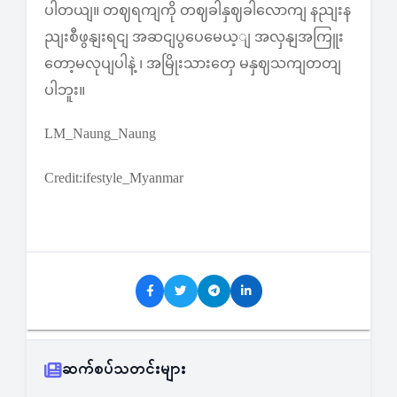
ပါတယျ။ တဈရကျကို တဈခါနှဈခါလောကျ နညျးန
ညျးစီဖွနျးရငျ အဆငျပွပေမေယ့ျ အလှနျအကြူး
တော့မလုပျပါနဲ့ ၊ အမြိုးသားတှေ မနှဈသကျတတျ
ပါဘူး။
LM_Naung_Naung
Credit:ifestyle_Myanmar
ဆက်စပ်သတင်းများ