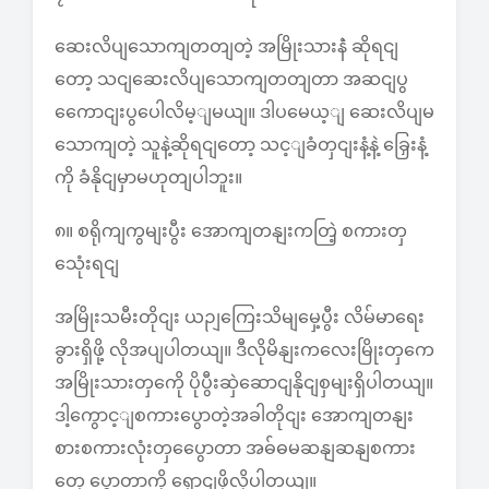
ဆေးလိပျသောကျတတျတဲ့ အမြိုးသားနဲံ ဆိုရငျ
တော့ သငျဆေးလိပျသောကျတတျတာ အဆငျပွ
ကေောငျးပွပေါလိမ့ျမယျ။ ဒါပမေယ့ျ ဆေးလိပျမ
သောကျတဲ့ သူနဲ့ဆိုရငျတော့ သင့ျခံတှငျးနံ့နဲ့ ခြှေးနံ့
ကို ခံနိုငျမှာမဟုတျပါဘူး။
၈။ စရိုကျကွမျးပွီး အောကျတနျးကတြဲ့ စကားတှ
သေုံးရငျ
အမြိုးသမီးတိုငျး ယဉျကြေးသိမျမှေ့ပွီး လိမ်မာရေး
ခွားရှိဖို့ လိုအပျပါတယျ။ ဒီလိုမိနျးကလေးမြိုးတှကေ
အမြိုးသားတှကေို ပိုပွီးဆှဲဆောငျနိုငျစှမျးရှိပါတယျ။
ဒါ့ကွောင့ျစကားပွောတဲ့အခါတိုငျး အောကျတနျး
စားစကားလုံးတှပွေောတာ အဓ်ဓမဆနျဆနျစကား
တှေ ပွောတာကို ရှောငျဖို့လိုပါတယျ။