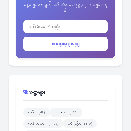
နေ့စဥျသတငျးမြားကို အီးမေးလျဖွင့ျ လကျခံရယူ
ပါ
စာရငျးသှငျးမညျ
ကဏ္ဍများ
ကဗ်ာ
ကာတွန်း
(49)
(170)
ကျန်းမာရေး
ခရီးသြား
(1405)
(115)