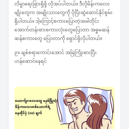
လိမ္မာရေးခြားရှိဖို့ လိုအပ်ပါတယ်။ ဒီလိုမိန်းကလေး
မျိုးတွေက အမျိုးသားတွေကို ပိုပြီးဆွဲဆောင်နိုင်စွမ်း
ရှိပါတယ်။ ဒါ့ကြောင့်စကားပြောတဲ့အခါတိုင်း
အောက်တန်းစားစကားလုံးတွေပြောတာ အဓ္ဓမဆန်
ဆန်စကားတွေ ပြောတာကို ရှောင်ဖို့လိုပါတယ်။
၉။ ချစ်စရာကောင်းအောင် အမြဲကြိုးစားပြီး
ဟန်ဆောင်နေရင်