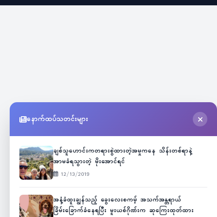
နောက်ထပ်သတင်းများ
ချစ်သူဟောင်းကတရားစွဲထားတဲ့အမှုကနေ သိန်းတစ်ရာနဲ့
အာမခံရသွားတဲ့ မိုးအောင်ရင်
12/13/2019
အနံ့ခံထူးချွန်သည့် ခွေးလေးစကမ့် အသက်အန္တရာယ်
ခြိမ်းခြောက်ခံနေရပြီး မူးယစ်ဂိုဏ်းက ဆုကြေးထုတ်ထား