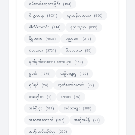
စမ်းသပ်လေ့လာခြင်း
(194)
စီးပွားရေး
ထူးဆန်းထွေလာ
(1031)
(950)
ဓါတ်ပုံသတင်း
နည်းပညာ
(214)
(833)
နိုင္ငံတကာ
ပညာရေး
(4503)
(319)
ဗဟုသုတ
မိုးလေဝသ
(3721)
(95)
မှတ်မှတ်သားသား စကားများ
(140)
မှုခင်း
ယဉ်ကျေးမှု
(1775)
(132)
ရုပ်ရှင်
လွတ်တော်သတင်း
(24)
(72)
သရော်စာ
ဟာသ
(1)
(76)
အခ်စ္ဆိုင္ရာ
အင်တာဗျုး
(387)
(288)
အစားအသောက်
အဆိုအမိန့်
(397)
(27)
အမျိုးသမီးဆိုင်ရာ
(260)