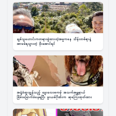
ချစ်သူဟောင်းကတရားစွဲထားတဲ့အမှုကနေ သိန်းတစ်ရာနဲ့
အာမခံရသွားတဲ့ မိုးအောင်ရင်
အနံ့ခံထူးချွန်သည့် ခွေးလေးစကမ့် အသက်အန္တရာယ်
ခြိမ်းခြောက်ခံနေရပြီး မူးယစ်ဂိုဏ်းက ဆုကြေးထုတ်ထား