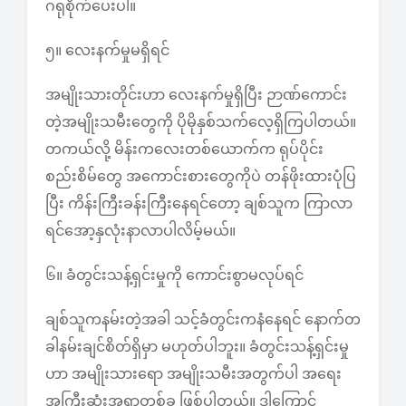
ဂရုစိုက်ပေးပါ။
၅။ လေးနက်မှုမရှိရင်
အမျိုးသားတိုင်းဟာ လေးနက်မှုရှိပြီး ဉာဏ်ကောင်း
တဲ့အမျိုးသမီးတွေကို ပိုမိုနှစ်သက်လေ့ရှိကြပါတယ်။
တကယ်လို့ မိန်းကလေးတစ်ယောက်က ရုပ်ပိုင်း
စည်းစိမ်တွေ အကောင်းစားတွေကိုပဲ တန်ဖိုးထားပုံပြ
ပြီး ကိန်းကြီးခန်းကြီးနေရင်တော့ ချစ်သူက ကြာလာ
ရင်အော့နှလုံးနာလာပါလိမ့်မယ်။
၆။ ခံတွင်းသန့်ရှင်းမှုကို ကောင်းစွာမလုပ်ရင်
ချစ်သူကနမ်းတဲ့အခါ သင့်ခံတွင်းကနံနေရင် နောက်တ
ခါနမ်းချင်စိတ်ရှိမှာ မဟုတ်ပါဘူး။ ခံတွင်းသန့်ရှင်းမှု
ဟာ အမျိုးသားရော အမျိုးသမီးအတွက်ပါ အရေး
အကြီးဆုံးအရာတစ်ခု ဖြစ်ပါတယ်။ ဒါ့ကြောင့်