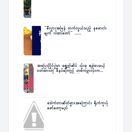
ပြန်ပြောပြလာတဲ့ Times City Project
Director ဦးမြတ်မင်း
”စီးပွားအမြန် တက်လွယ်သည့် နမောငါး
ချက် ဂါထာတော်” ……
အပြေးပြိုင်ပွဲမှာ ရွှေတံဆိပ် သုံးခု ရခဲ့ပေမယ့်
ဝတ်ထားတဲ့ ဖိနပ်ကြောင့် တစ်ကမ္ဘာလုံးက
အံ့အားသင့်ခဲ့ရတဲ့ အဖြစ်မှန်
ဒေါက်တာဆိတ်ဖွားအကြောင်း ရိုက်ကူးပုံ
ဖော်တော့မည်