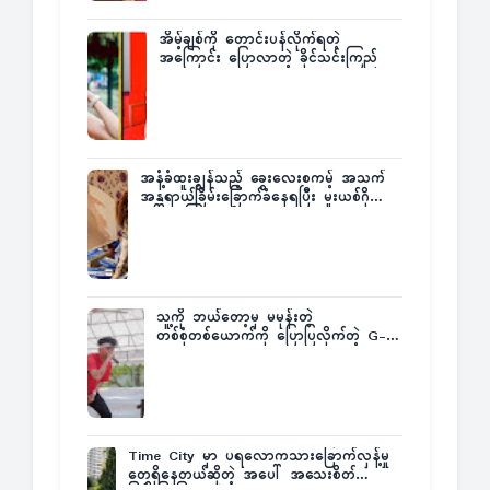
အိမ့်ချစ်ကို တောင်းပန်လိုက်ရတဲ့
အကြောင်း ပြောလာတဲ့ ခိုင်သင်းကြည်
အနံ့ခံထူးချွန်သည့် ခွေးလေးစကမ့် အသက်
အန္တရာယ်ခြိမ်းခြောက်ခံနေရပြီး မူးယစ်ဂိုဏ်း
က ဆုကြေးထုတ်ထား
သူ့ကို ဘယ်တော့မှ မမုန်းတဲ့
တစ်စုံတစ်ယောက်ကို ပြောပြလိုက်တဲ့ G-
Fatt
Time City မှာ ပရလောကသားခြောက်လှန့်မှု
တွေရှိနေတယ်ဆိုတဲ့ အပေါ် အသေးစိတ်