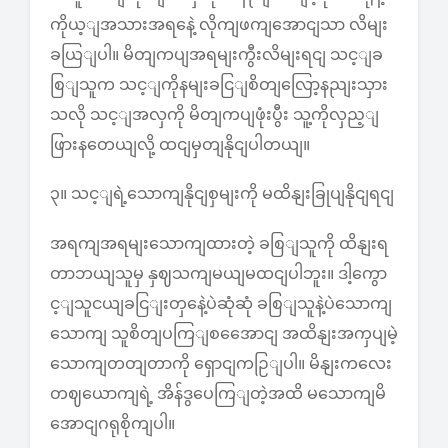
ကိုယ့ျအသားအရနေဲ့ လိုကျဖကျအောငျသာ လိမျး
ခယြျပါ။ မိတျကပျအရမျးကွီးလိမျးရငျ သင့ျခ
စြျသူက သင့ျကိုနမျးခငြျစိတျလြော့နညျးသှား
သလို သင့ျအလှကို မိတျကပျဖုံးပွီး သူ့ကိုလှည့ျ
ဖြားနတေယျလို့ ထငျမှတျနိုငျပါတယျ။
၃။ သင့ျရဲ့သောကျနိုငျစှမျးကို မထိနျးခြုပျနိုငျရငျ
အရကျအရမျးသောကျထားတဲ့ ခစြျသူကို ထိနျးရ
တာဘယျသူမှ နှဈသကျမယျမထငျပါဘူး။ ဒါ့ကွော
င့ျသူငယျခငြျးတှနေဲ့ပဲဆုံဆုံ ခစြျသူနဲ့ပဲသောကျ
သောကျ သူစိတျပကြျစအေောငျ အထိနျးအကှပျမဲ့
သောကျတတျတာကို ရှောငျကဉြျပါ။ မိနျးကလေး
တဈယောကျရဲ့ အိန်ဒွပေကြျတဲ့အထိ မသောကျမိ
အောငျဂရုစိုကျပါ။