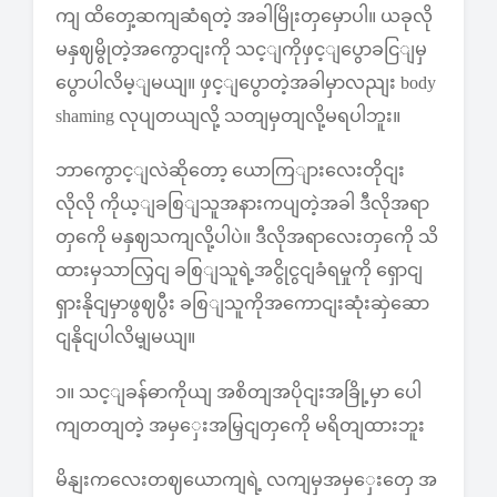
ကျ ထိတှေ့ဆကျဆံရတဲ့ အခါမြိုးတှမှောပါ။ ယခုလို
မနှဈမွိုတဲ့အကွောငျးကို သင့ျကိုဖှင့ျပွောခငြျမှ
ပွောပါလိမ့ျမယျ။ ဖှင့ျပွောတဲ့အခါမှာလညျး body
shaming လုပျတယျလို့ သတျမှတျလို့မရပါဘူး။
ဘာကွောင့ျလဲဆိုတော့ ယောကြျားလေးတိုငျး
လိုလို ကိုယ့ျခစြျသူအနားကပျတဲ့အခါ ဒီလိုအရာ
တှကေို မနှဈသကျလို့ပါပဲ။ ဒီလိုအရာလေးတှကေို သိ
ထားမှသာလြှငျ ခစြျသူရဲ့အငွိုငွငျခံရမှုကို ရှောငျ
ရှားနိုငျမှာဖွဈပွီး ခစြျသူကိုအကောငျးဆုံးဆှဲဆော
ငျနိုငျပါလိမ့ျမယျ။
၁။ သင့ျခန်ဓာကိုယျ အစိတျအပိုငျးအခြို့မှာ ပေါ
ကျတတျတဲ့ အမှှေးအမြှငျတှကေို မရိတျထားဘူး
မိနျးကလေးတဈယောကျရဲ့ လကျမှအမှှေးတှေ အ