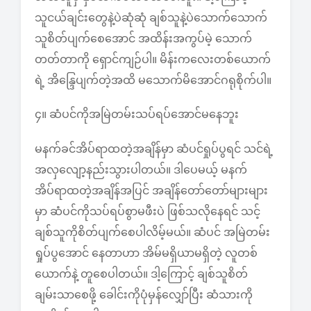
သူငယ်ချင်းတွေနဲ့ပဲဆုံဆုံ ချစ်သူနဲ့ပဲသောက်သောက်
သူစိတ်ပျက်စေအောင် အထိန်းအကွပ်မဲ့ သောက်
တတ်တာကို ရှောင်ကျဉ်ပါ။ မိန်းကလေးတစ်ယောက်
ရဲ့ အိန္ဒြေပျက်တဲ့အထိ မသောက်မိအောင်ဂရုစိုက်ပါ။
၄။ ဆံပင်ကိုအမြဲတမ်းသပ်ရပ်အောင်မနေဘူး
မနက်ခင်အိပ်ရာထတဲ့အချိန်မှာ ဆံပင်ရှုပ်ပွရင် သင်ရဲ့
အလှလျော့နည်းသွားပါတယ်။ ဒါပေမယ့် မနက်
အိပ်ရာထတဲ့အချိန်အပြင် အချိန်တော်တော်များများ
မှာ ဆံပင်ကိုသပ်ရပ်စွာမဖီးပဲ ဖြစ်သလိုနေရင် သင့်
ချစ်သူကိုစိတ်ပျက်စေပါလိမ့်မယ်။ ဆံပင် အမြဲတမ်း
ရှုပ်ပွအောင် နေတာဟာ အိမ်မရှိယာမရှိတဲ့ လူတစ်
ယောက်နဲ့ တူစေပါတယ်။ ဒါ့ကြောင့် ချစ်သူစိတ်
ချမ်းသာစေဖို့ ခေါင်းကိုပုံမှန်လျှော်ပြီး ဆံသားကို