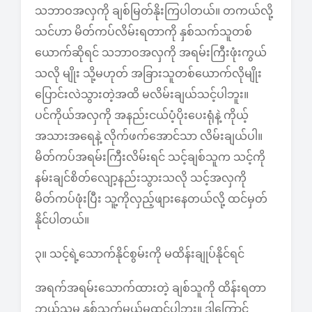
သဘာဝအလှကို ချစ်မြတ်နိုးကြပါတယ်။ တကယ်လို့
သင်ဟာ မိတ်ကပ်လိမ်းရတာကို နှစ်သက်သူတစ်
ယောက်ဆိုရင် သဘာဝအလှကို အရမ်းကြီးဖုံးကွယ်
သလို မျိုး သို့မဟုတ် အခြားသူတစ်ယောက်လိုမျိုး
ပြောင်းလဲသွားတဲ့အထိ မလိမ်းချယ်သင့်ပါဘူး။
ပင်ကိုယ်အလှကို အနည်းငယ်ပံ့ပိုးပေးရုံနဲ့ ကိုယ့်
အသားအရေနဲ့ လိုက်ဖက်အောင်သာ လိမ်းချယ်ပါ။
မိတ်ကပ်အရမ်းကြီးလိမ်းရင် သင့်ချစ်သူက သင့်ကို
နမ်းချင်စိတ်လျော့နည်းသွားသလို သင့်အလှကို
မိတ်ကပ်ဖုံးပြီး သူ့ကိုလှည့်ဖျားနေတယ်လို့ ထင်မှတ်
နိုင်ပါတယ်။
၃။ သင့်ရဲ့သောက်နိုင်စွမ်းကို မထိန်းချုပ်နိုင်ရင်
အရက်အရမ်းသောက်ထားတဲ့ ချစ်သူကို ထိန်းရတာ
ဘယ်သူမှ နှစ်သက်မယ်မထင်ပါဘူး။ ဒါ့ကြောင့်