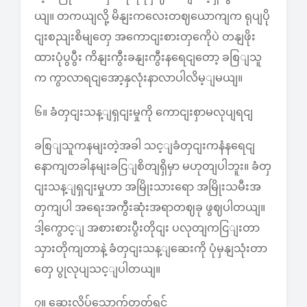
ယျ။ တကယျလို့ မိနျးကလေးတဈယောကျက ရုပျပို
ငျးစညျးစိမျတှေ အကောငျးစားတှကေိုပဲ တနျဖိုး
ထားပုံပွပွီး ကိနျးကွီးခနျးကွီးနရေငျတော့ ခစြျသူ
က ကွာလာရငျအော့နှလုံးနာလာပါလိမ့ျမယျ။
၆။ ခံတှငျးသန့ျရှငျးမှုကို ကောငျးစှာမလုပျရငျ
ခစြျသူကနမျးတဲ့အခါ သင့ျခံတှငျးကနံနရေငျ
နောကျတခါနမျးခငြျစိတျရှိမှာ မဟုတျပါဘူး။ ခံတှ
ငျးသန့ျရှငျးမှုဟာ အမြိုးသားရော အမြိုးသမီးအ
တှကျပါ အရေးအကွီးဆုံးအရာတဈခု ဖွဈပါတယျ။
ဒါ့ကွောင့ျ အစားစားပွီးတိုငျး ပလုတျကငြျးတာ
သှားတိုကျတာနဲ့ ခံတှငျးသန့ျဆေးကို ပုံမှနျသုံးတာ
တှေ ပွုလုပျသင့ျပါတယျ။
၇။ ဆေးလိပ်သောက်တတ်ရင်