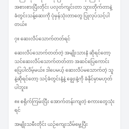
အစားစားပြီးတိုင်း ပလုတ်ကျင်းတာ သွားတိုက်တာနဲ့
ခံတွင်းသန့်ဆေးကို ပုံမှန်သုံးတာတွေ ပြုလုပ်သင့်ပါ
တယ်။
၇။ ဆေးလိပ်သောက်တတ်ရင်
ဆေးလိပ်သောက်တတ်တဲ့ အမျိုးသားနဲံ ဆိုရင်တော့
သင်ဆေးလိပ်သောက်တတ်တာ အဆင်ပြေကောင်း
ပြေပါလိမ့်မယ်။ ဒါပေမယ့် ဆေးလိပ်မသောက်တဲ့ သူ
နဲ့ဆိုရင်တော့ သင့်ခံတွင်းနံ့နဲ့ ချွေးနံ့ကို ခံနိုင်မှာမဟုတ်
ပါဘူး။
၈။ စရိုက်ကြမ်းပြီး အောက်တန်းကျတဲ့ စကားတွေသုံး
ရင်
အမျိုးသမီးတိုင်း ယဉ်ကျေးသိမ်မွေ့ပြီး