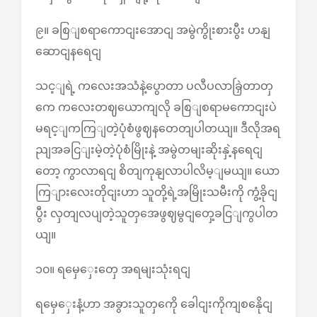
၉။ ခစြျစရာကောငျးအောငျ အမွဲကွိုးစားပွီး ဟနျ
ဆောငျနရေငျ
သင့ျရဲ့ ကလေးအသံနဲ့ပွောတာ ပလီပလာခြှဲတာတှ
ကေ ကလေးတဈယောကျလို ခစြျစရာမကောငျးပဲ
မရင့ျကကြျတဲ့ပုံစံဖွဈနတေတျပါတယျ။ ဒီလိုအရ
ညျအခငြျးမဲ့တဲ့ပုံစံမြိုးနဲ့ အမွဲတမျးဆိုးနှဲ့နရေငျ
တော့ ကွာလာရငျ စိတျကုနျလာပါလိမ့ျမယျ။ ယော
ကြျားလေးတိုငျးဟာ သူတို့ရဲ့အမြိုးသမီးကို ကွံ့ခိုငျ
ပွီး လှတျလပျတဲ့သူတှအေဖွဈမွငျတှေ့ခငြျကွပါတ
ယျ။
၁၀။ ရမှေှေးတှေ အရမျးသုံးရငျ
ရမှေှေးနံ့ဟာ အခွားသူတှကေို ခေါငျးကိုကျစနေိုငျ