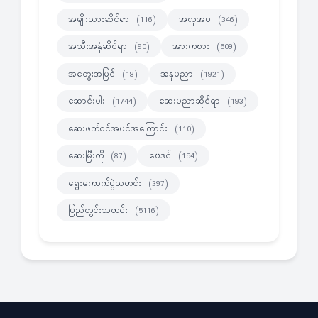
အမျိုးသားဆိုင်ရာ
အလှအပ
(116)
(346)
အသီးအနှံဆိုင်ရာ
အားကစား
(90)
(509)
အတွေးအမြင်
အနုပညာ
(18)
(1921)
ဆောင်းပါး
ဆေးပညာဆိုင်ရာ
(1744)
(193)
ဆေးဖက်ဝင်အပင်အကြောင်း
(110)
ဆေးမြီးတို
ဗေဒင်
(87)
(154)
ရွေးကောက်ပွဲသတင်း
(397)
ပြည်တွင်းသတင်း
(5116)