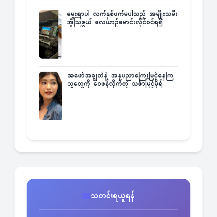
မွေးရာပါ လက်နှစ်ဖက်မပါသည့် အမျိုးသမီး
အံ့သြဖွယ် လေယာဉ်မောင်းလိုင်စင်ရရှိ
အဖော်အချွတ်နဲ့ အနုပညာကြေးမြင့်နေကြ
သူတွေကို ဝေဖန်လိုက်တဲ့ သင်္ဇာမြင့်မိုရ်
သတင်းရယူရန်