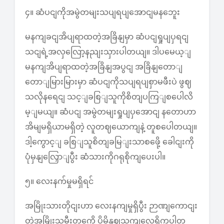
၄။ ဆံပငျကိုအမွဲတမျးသပျရပျအောငျမနဘေူး
မနကျခငျအိပျရာထတဲ့အခြိနျမှာ ဆံပငျရှုပျပှရငျ
သငျရဲ့အလှလြော့နညျးသှားပါတယျ။ ဒါပမေယ့ျ
မနကျအိပျရာထတဲ့အခြိနျအပွငျ အခြိနျတောျ
တောျမြားမြားမှာ ဆံပငျကိုသပျရပျစှာမဖီးပဲ ဖွဈ
သလိုနရေငျ သင့ျခစြျသူကိုစိတျပကြျစပေါလိ
မ့ျမယျ။ ဆံပငျ အမွဲတမျးရှုပျပှအောငျ နတောဟာ
အိမျမရှိယာမရှိတဲ့ လူတဈယောကျနဲ့ တူစပေါတယျ။
ဒါ့ကွောင့ျ ခစြျသူစိတျခမြျးသာစဖေို့ ခေါငျးကို
ပုံမှနျလြှောျပွီး ဆံသားကိုဂရုစိုကျပေးပါ။
၅။ လေးနက်မှုမရှိရင်
အမြိုးသားတိုငျးဟာ လေးနကျမှုရှိပွီး ဉာဏျကောငျး
တဲ့အမြိုးသမီးတှကေို ပိုမိုနှဈသကျလေ့ရှိကွပါတ